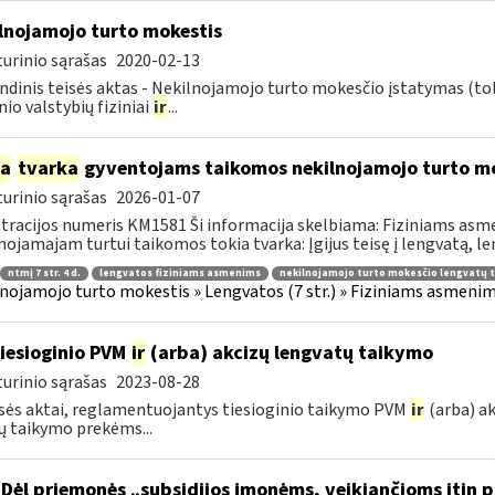
lnojamojo turto mokestis
urinio sąrašas
2020-02-13
ndinis teisės aktas - Nekilnojamojo turto mokesčio įstatymas (to
nio valstybių fiziniai
ir
...
ia
tvarka
gyventojams taikomos nekilnojamojo turto mo
urinio sąrašas
2026-01-07
tracijos numeris KM1581 Ši informacija skelbiama: Fiziniams 
nojamajam turtui taikomos tokia tvarka: Įgijus teisę į lengvatą, len
ntmį 7 str. 4 d.
lengvatos fiziniams asmenims
nekilnojamojo turto mokesčio lengvatų 
nojamojo turto mokestis » Lengvatos (7 str.) » Fiziniams asmeni
tiesioginio PVM
ir
(arba) akcizų lengvatų taikymo
urinio sąrašas
2023-08-28
isės aktai, reglamentuojantys tiesioginio taikymo PVM
ir
(arba) ak
ų taikymo prekėms...
Dėl priemonės „subsidijos įmonėms, veikiančioms itin p