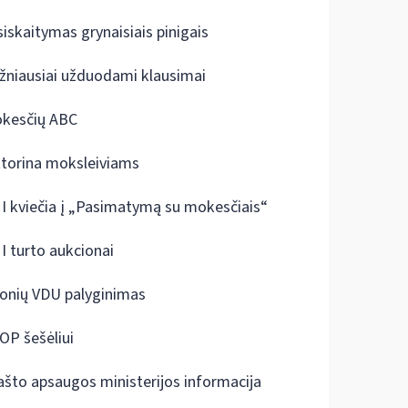
siskaitymas grynaisiais pinigais
žniausiai užduodami klausimai
kesčių ABC
ktorina moksleiviams
I kviečia į „Pasimatymą su mokesčiais“
I turto aukcionai
onių VDU palyginimas
OP šešėliui
ašto apsaugos ministerijos informacija