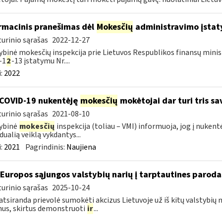
rmacinis pranešimas dėl
Mokesčių
administravimo įstaty
urinio sąrašas
2022-12-27
ybinė mokesčių inspekcija prie Lietuvos Respublikos finansų minist
-1
2
-13 įstatymu Nr....
:
2022
COVID-19 nukentėję
mokesčių
mokėtojai dar turi tris s
urinio sąrašas
2021-08-10
ybinė
mokesčių
inspekcija (toliau – VMI) informuoja, jog į nuken
dualią veiklą vykdantys...
:
2021
Pagrindinis:
Naujiena
 Europos sąjungos valstybių narių į tarptautines paroda
urinio sąrašas
2025-10-24
atsiranda prievolė sumokėti akcizus Lietuvoje už iš kitų valstybių
us, skirtus demonstruoti
ir
...