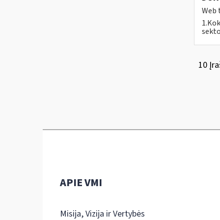
Web t
1.Kok
sekto
10 Įra
APIE VMI
Misija, Vizija ir Vertybės