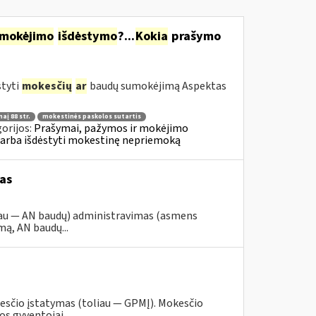
mokėjimo
išdėstymo
?...
Kokia
prašymo
styti
mokesčių
ar
baudų sumokėjimą Aspektas
aį 88 str.
mokestinės paskolos sutartis
orijos:
Prašymai, pažymos ir mokėjimo
 arba išdėstyti mokestinę nepriemoką
as
iau — AN baudų) administravimas (asmens
ą, AN baudų...
esčio įstatymas (toliau — GPMĮ). Mokesčio
 gyventojai, ...