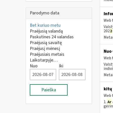
Parodymo data
Info
Web t
Bet kuriuo metu
Valst
Praėjusią valandą
202
2
Paskutines 24 valandas
Metai
Praėjusią savaitę
Praėjusį mėnesį
Nuo 
Praėjusiais metais
Web t
Laikotarpyje…
Valst
Nuo
Iki
indivi
Metai
kitų
Paieška
Web t
1.
Ar
gėrim