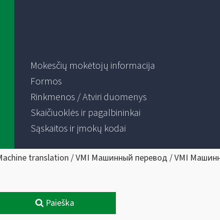
Mokesčių mokėtojų informacija
Formos
Rinkmenos / Atviri duomenys
Skaičiuoklės ir pagalbininkai
Sąskaitos ir įmokų kodai
Machine translation / VMI Машинный перевод / VMI Машин
Paieška