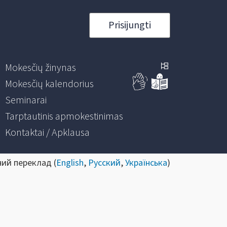
Prisijungti
Mokesčių žinynas
Mokesčių kalendorius
Seminarai
Tarptautinis apmokestinimas
Kontaktai / Apklausa
ний переклад (
English
,
Русский
,
Українська
)