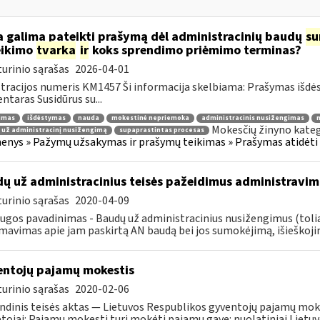
 galima pateikti prašymą dėl administracinių baudų
su
eikimo
tvarka
ir
koks sprendimo priėmimo terminas?
urinio sąrašas
2026-04-01
tracijos numeris KM1457 Ši informacija skelbiama: Prašymas išdė
taras Susidūrus su...
jimas
išdėstymas
nauda
mokestinė nepriemoka
administracinis nusižengimas
m
Mokesčių žinyno kateg
 už administracinį nusižengimą
supaprastintas procesas
nys » Pažymų užsakymas ir prašymų teikimas » Prašymas atidėti
ų už administracinius teisės pažeidimus administravim
urinio sąrašas
2020-04-09
ugos pavadinimas - Baudų už administracinius nusižengimus (tol
mavimas apie jam paskirtą AN baudą bei jos sumokėjimą, išieškojim
ntojų pajamų mokestis
urinio sąrašas
2020-02-06
ndinis teisės aktas — Lietuvos Respublikos gyventojų pajamų mok
ojai: Pajamų mokestį turi mokėti pajamų gavę: nuolatiniai Lietuvos