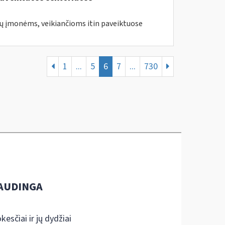
jų įmonėms, veikiančioms itin paveiktuose
1
...
5
6
7
...
730
AUDINGA
kesčiai ir jų dydžiai