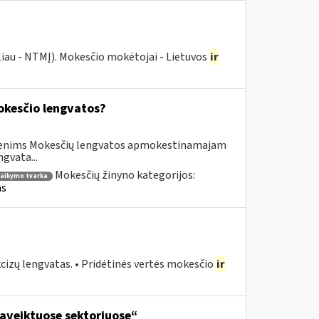
liau - NTMĮ). Mokesčio mokėtojai - Lietuvos
ir
kesčio lengvatos?
asmenims Mokesčių lengvatos apmokestinamajam
gvata...
Mokesčių žinyno kategorijos:
taikymo tvarka
ms
cizų lengvatas. • Pridėtinės vertės mokesčio
ir
aveiktuose sektoriuose“