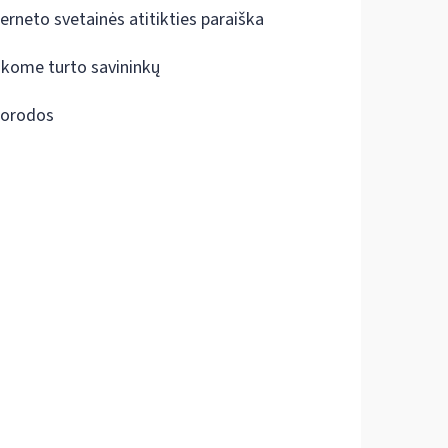
terneto svetainės atitikties paraiška
škome turto savininkų
orodos