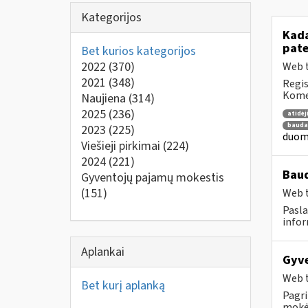
Kategorijos
Kada
pat
Bet kurios kategorijos
2022
(370)
Web t
2021
(348)
Regis
Komen
Naujiena
(314)
2025
(236)
atidė
bauda
2023
(225)
duome
Viešieji pirkimai
(224)
2024
(221)
Baud
Gyventojų pajamų mokestis
(151)
Web t
Pasla
infor
Aplankai
Gyve
Web t
Bet kurį aplanką
Pagri
mokėt