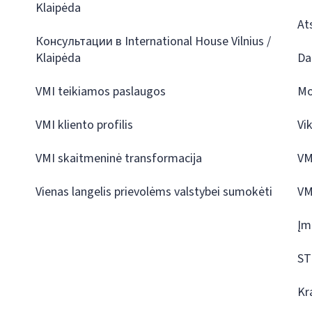
Klaipėda
At
Консультации в International House Vilnius /
Klaipėda
Da
VMI teikiamos paslaugos
Mo
VMI kliento profilis
Vi
VMI skaitmeninė transformacija
VM
Vienas langelis prievolėms valstybei sumokėti
VM
Įm
ST
Kr