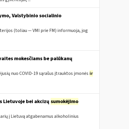
mo, Valstybinio socialinio
erijos (toliau — VMI prie FM) informuoja, jog
avaites mokesčiams be palūkanų
tėjusių nuo COVID-19 sąrašus įtrauktos įmonės
ir
s Lietuvoje bei akcizų
sumokėjimo
 narių į Lietuvą atgabenamus alkoholinius