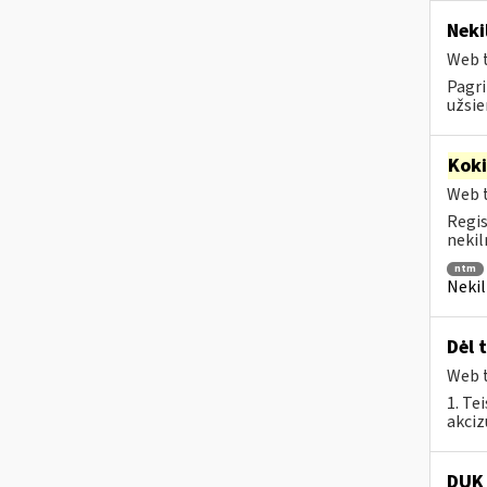
Neki
Web t
Pagri
užsie
Kok
Web t
Regis
nekil
ntm
Nekil
Dėl 
Web t
1. Te
akciz
DUK 