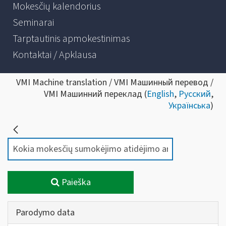
Mokesčių kalendorius
Seminarai
Tarptautinis apmokestinimas
Kontaktai / Apklausa
VMI Machine translation / VMI Машинный перевод /
VMI Машинний переклад (
English
,
Русский
,
Українська
)
Paieška
Parodymo data