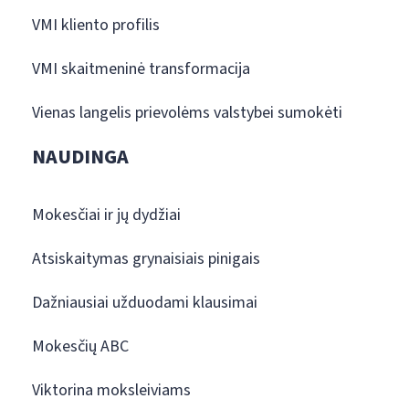
VMI kliento profilis
VMI skaitmeninė transformacija
Vienas langelis prievolėms valstybei sumokėti
NAUDINGA
Mokesčiai ir jų dydžiai
Atsiskaitymas grynaisiais pinigais
Dažniausiai užduodami klausimai
Mokesčių ABC
Viktorina moksleiviams