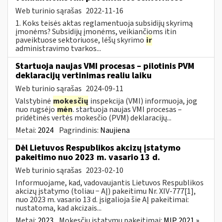
Web turinio sąrašas
2022-11-16
1. Koks teisės aktas reglamentuoja subsidijų skyrimą
įmonėms? Subsidijų įmonėms, veikiančioms itin
paveiktuose sektoriuose, lėšų skyrimo
ir
administravimo tvarkos...
Startuoja naujas VMI procesas – pilotinis PVM
deklaracijų vertinimas realiu laiku
Web turinio sąrašas
2024-09-11
Valstybinė
mokesčių
inspekcija (VMI) informuoja, jog
nuo rugsėjo
mėn
. startuoja naujas VMI procesas –
pridėtinės vertės mokesčio (PVM) deklaracijų...
Metai:
2024
Pagrindinis:
Naujiena
Dėl Lietuvos Respublikos akcizų įstatymo
pakeitimo nuo 2023 m. vasario 13 d.
Web turinio sąrašas
2023-02-10
Informuojame, kad, vadovaujantis Lietuvos Respublikos
akcizų įstatymo (toliau − AĮ) pakeitimu Nr. XIV-777[1],
nuo 2023 m. vasario 13 d. įsigalioja šie AĮ pakeitimai:
nustatoma, kad akcizais...
Metai:
2023
Mokesčių įstatymų pakeitimai:
MĮP 2021 »