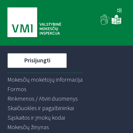
Prisijungti
Mokesčių mokėtojų informacija
Formos
Rinkmenos / Atviri duomenys
Skaičiuoklės ir pagalbininkai
Sąskaitos ir įmokų kodai
Mokesčių žinynas