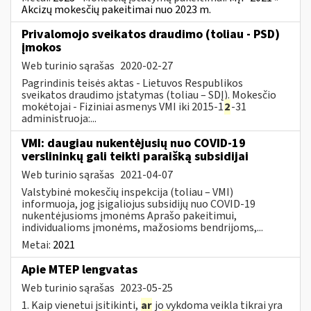
Akcizų mokesčių pakeitimai nuo 2023 m.
Privalomojo sveikatos draudimo (toliau - PSD)
įmokos
Web turinio sąrašas
2020-02-27
Pagrindinis teisės aktas - Lietuvos Respublikos
sveikatos draudimo įstatymas (toliau – SDĮ). Mokesčio
mokėtojai - Fiziniai asmenys VMI iki 2015-1
2
-31
administruoja:...
VMI: daugiau nukentėjusių nuo COVID-19
verslininkų gali teikti paraišką subsidijai
Web turinio sąrašas
2021-04-07
Valstybinė mokesčių inspekcija (toliau – VMI)
informuoja, jog įsigaliojus subsidijų nuo COVID-19
nukentėjusioms įmonėms Aprašo pakeitimui,
individualioms įmonėms, mažosioms bendrijoms,...
Metai:
2021
Apie MTEP lengvatas
Web turinio sąrašas
2023-05-25
1. Kaip vienetui įsitikinti,
ar
jo vykdoma veikla tikrai yra