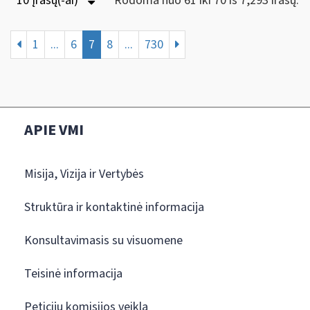
10 Įrašų(-ai)
Rodoma nuo 61 iki 70 iš 7,293 irašų.
1
...
6
7
8
...
730
APIE VMI
Misija, Vizija ir Vertybės
Struktūra ir kontaktinė informacija
Konsultavimasis su visuomene
Teisinė informacija
Peticijų komisijos veikla