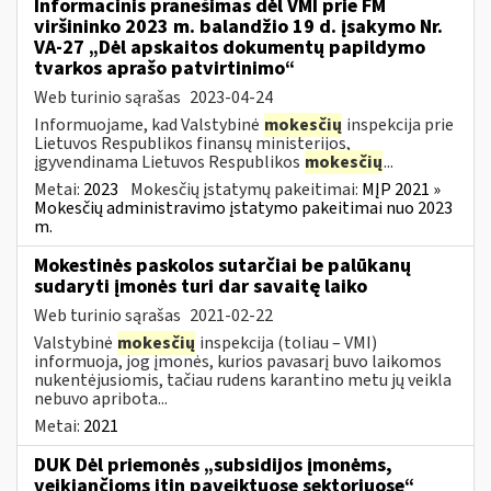
Informacinis pranešimas dėl VMI prie FM
viršininko 2023 m. balandžio 19 d. įsakymo Nr.
VA-27 „Dėl apskaitos dokumentų papildymo
tvarkos aprašo patvirtinimo“
Web turinio sąrašas
2023-04-24
Informuojame, kad Valstybinė
mokesčių
inspekcija prie
Lietuvos Respublikos finansų ministerijos,
įgyvendinama Lietuvos Respublikos
mokesčių
...
Metai:
2023
Mokesčių įstatymų pakeitimai:
MĮP 2021 »
Mokesčių administravimo įstatymo pakeitimai nuo 2023
m.
Mokestinės paskolos sutarčiai be palūkanų
sudaryti įmonės turi dar savaitę laiko
Web turinio sąrašas
2021-02-22
Valstybinė
mokesčių
inspekcija (toliau – VMI)
informuoja, jog įmonės, kurios pavasarį buvo laikomos
nukentėjusiomis, tačiau rudens karantino metu jų veikla
nebuvo apribota...
Metai:
2021
DUK Dėl priemonės „subsidijos įmonėms,
veikiančioms itin paveiktuose sektoriuose“