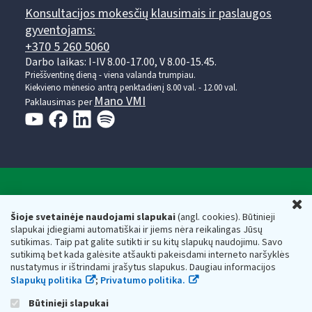
Konsultacijos mokesčių klausimais ir paslaugos
gyventojams:
+370 5 260 5060
Darbo laikas: I-IV 8.00-17.00, V 8.00-15.45.
Prieššventinę dieną - viena valanda trumpiau.
Kiekvieno mėnesio antrą penktadienį 8.00 val. - 12.00 val.
Mano VMI
Paklausimas per
Valstybinė mokesčių inspekcija prie Lietuvos
U
Respublikos finansų ministerijos
Šioje svetainėje naudojami slapukai
(angl. cookies). Būtinieji
slapukai įdiegiami automatiškai ir jiems nėra reikalingas Jūsų
Biudžetinė įstaiga. Juridinio asmens kodas — 188659752,
sutikimas. Taip pat galite sutikti ir su kitų slapukų naudojimu. Savo
adresas: Vasario 16-osios g. 14, 01107 Vilnius, Lietuva, el.paštas:
sutikimą bet kada galėsite atšaukti pakeisdami interneto naršyklės
vmi@vmi.lt
, E. pristatymo dėžutės adresas 188659752
nustatymus ir ištrindami įrašytus slapukus. Daugiau informacijos
Duomenys apie Valstybinę mokesčių inspekciją prie Lietuvos
Slapukų politika
;
Privatumo politika.
Respublikos finansų ministerijos kaupiami ir saugomi Juridinių
asmenų registre
Būtinieji slapukai