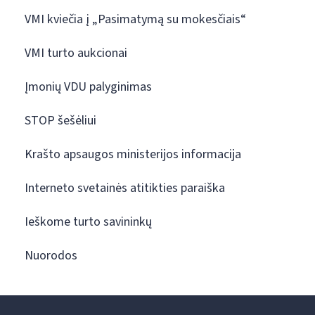
VMI kviečia į „Pasimatymą su mokesčiais“
VMI turto aukcionai
Įmonių VDU palyginimas
STOP šešėliui
Krašto apsaugos ministerijos informacija
Interneto svetainės atitikties paraiška
Ieškome turto savininkų
Nuorodos