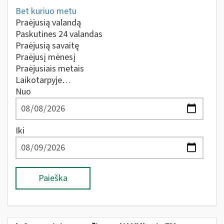
Bet kuriuo metu
Praėjusią valandą
Paskutines 24 valandas
Praėjusią savaitę
Praėjusį mėnesį
Praėjusiais metais
Laikotarpyje…
Nuo
Iki
Paieška