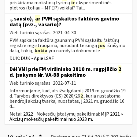
priskiriama mokslinių tyrimų
ir
eksperimentinės
plėtros (toliau – MTEP) veiklai? Tai...
., sausio),
ar
PVM sąskaitos faktūros gavimo
datą (pvz., vasario)?
Web turinio sąrašas
2021-04-30
PVM sąskaita faktūra gaunamų PVM sąskaitų faktūrų
registre registruojama, nurodant teisingą
jos
išrašymo
datą, tokią,
kokia
yra nurodyta dokumente...
DUK:
DUK - Apie i.SAF
Dėl VMI prie FM viršininko 2010 m. rugpjūčio
2
d. įsakymo Nr. VA-88 pakeitimo
Web turinio sąrašas
2022-07-11
Informuojame, kad, atsižvelgdami į 2019 m. gruodžio 19
d. Tarybos direktyvos (ES) 2020/26
2
, kuria nustatoma
bendroji akcizų tvarka, nuostatas, į 2021 m. gruodžio 16
d....
Metai:
2022
Mokesčių įstatymų pakeitimai:
MĮP 2021 »
Akcizų mokesčių pakeitimai nuo 2023 m.