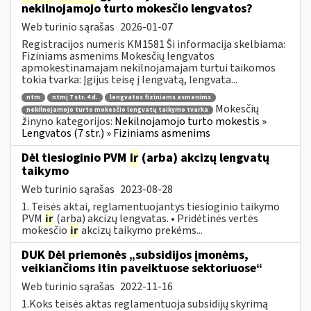
nekilnojamojo turto mokesčio lengvatos?
Web turinio sąrašas
2026-01-07
Registracijos numeris KM1581 Ši informacija skelbiama:
Fiziniams asmenims Mokesčių lengvatos
apmokestinamajam nekilnojamajam turtui taikomos
tokia tvarka: Įgijus teisę į lengvatą, lengvata...
ntm
ntmį 7 str. 4 d.
lengvatos fiziniams asmenims
Mokesčių
nekilnojamojo turto mokesčio lengvatų taikymo tvarka
žinyno kategorijos:
Nekilnojamojo turto mokestis »
Lengvatos (7 str.) » Fiziniams asmenims
Dėl tiesioginio PVM
ir
(arba) akcizų lengvatų
taikymo
Web turinio sąrašas
2023-08-28
1. Teisės aktai, reglamentuojantys tiesioginio taikymo
PVM
ir
(arba) akcizų lengvatas. • Pridėtinės vertės
mokesčio
ir
akcizų taikymo prekėms...
DUK Dėl priemonės „subsidijos įmonėms,
veikiančioms itin paveiktuose sektoriuose“
Web turinio sąrašas
2022-11-16
1.Koks teisės aktas reglamentuoja subsidijų skyrimą