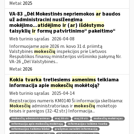
Metai:
2025
VA-83 „Dėl Mokestinės nepriemokos
ar
baudos
už administracinį nusižengimą
mokėjimo...
atidėjimo
ir
(
ar
)
išdėstymo
taisyklių
ir
formų patvirtinimo“ pakeitimo“
Web turinio sąrašas
2026-04-08
Informuojame apie 2026 m. kovo 31 d. priimtą
Valstybinės
mokesčių
inspekcijos prie Lietuvos
Respublikos finansų ministerijos viršininko įsakymą Nr.
VA-26 „Dėl Valstybinės...
Metai:
2026
Kokia
tvarka
tretiesiems
asmenims
teikiama
informacija apie
mokesčių
mokėtoją?
Web turinio sąrašas
2025-04-14
Registracijos numeris KM0140 Ši informacija skelbiama:
Mokesčių
administratoriaus ir
mokesčių
mokėtojo
teisės ir pareigos (32-42 str.) Informacija...
mokesčių administravimas
maį 38 str.
maį 39 str.
mokesčių mokėtojas
informacija apie mokesčių mokėtoją
informacijos teikimo tvarka
informacijos teikimo būdai
prašymas suteikti informaciją