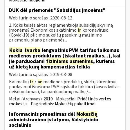
DUK dėl priemonės "Subsidijos įmonėms"
Web turinio sąrašas
2020-08-12
1. Koks teisės aktas reglamentuoja subsidijų skyrimą
įmonėms? Ekonomikos skatinimo
ir
koronaviruso
(Covid-19) plitimo sukeltų pasekmių mažinimo
priemonių plano priemonės...
Kokia
tvarka
lengvatinis PVM tarifas taikomas
medienos produktams (įskaitant malkas...), kai
jie parduodami
fiziniams
asmenims
, kuriems
už kietą kurą kompensacijas teikia
Web turinio sąrašas
2019-03-08
Kai malkų
ir
/
ar
medienos produktų, skirtų kūrenimui,
pardavimui išrašoma PVM sąskaita faktūra (kasos kvitas
neišduodamas), tai parduodamų malkų /...
Metai (Archyvas):
2019
Mokesčiai:
Pridėtinės vertės
mokestis
Pagrindinis:
Mokesčių pakeitimai
Informacinis pranešimas dėl
Mokesčių
administravimo įstatymo, Valstybinio
socialinio