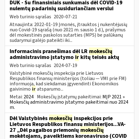
DUK - Su finansiniais sunkumais dėl COVID-19
nulemtų padarinių susiduriančiam verslui
Web turinio sąrašas
2020-07-21
Atnaujinta: 2022-01-19 Įmonės, įtrauktos į nukentėjusių
nuo Covid-19 sąrašą (nuo 2021 m. sausio 1 d.), prašymus
dėl mokestinės paskolos sutarties (MPS) be palūkanų
sudarymui galėjo pateikti iki...
Informacinis pranešimas dėl LR
mokesčių
administravimo įstatymo
ir
kitų teisės aktų
Web turinio sąrašas
2024-07-19
Valstybinė mokesčių inspekcija prie Lietuvos
Respublikos finansų ministerijos (toliau — VMI prie FM)
informuoja, kad siekdamas įgyvendinti Ekonomikos
gaivinimo
ir
atsparumo...
Metai:
2024
Mokesčių įstatymų pakeitimai:
MĮP 2021 »
Mokesčių administravimo įstatymo pakeitimai nuo 2024
m.
Dėl Valstybinės
mokesčių
inspekcijos prie
Lietuvos Respublikos finansų ministerijos...VA-
27 „Dėl pagalbos priemonių
mokesčių
mokėtojams, paveiktiems koronaviruso (COVID