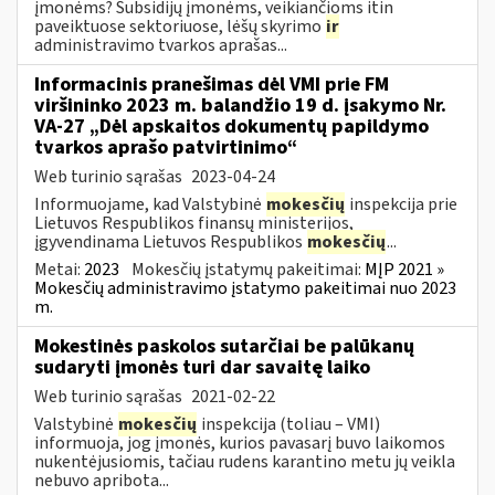
įmonėms? Subsidijų įmonėms, veikiančioms itin
paveiktuose sektoriuose, lėšų skyrimo
ir
administravimo tvarkos aprašas...
Informacinis pranešimas dėl VMI prie FM
viršininko 2023 m. balandžio 19 d. įsakymo Nr.
VA-27 „Dėl apskaitos dokumentų papildymo
tvarkos aprašo patvirtinimo“
Web turinio sąrašas
2023-04-24
Informuojame, kad Valstybinė
mokesčių
inspekcija prie
Lietuvos Respublikos finansų ministerijos,
įgyvendinama Lietuvos Respublikos
mokesčių
...
Metai:
2023
Mokesčių įstatymų pakeitimai:
MĮP 2021 »
Mokesčių administravimo įstatymo pakeitimai nuo 2023
m.
Mokestinės paskolos sutarčiai be palūkanų
sudaryti įmonės turi dar savaitę laiko
Web turinio sąrašas
2021-02-22
Valstybinė
mokesčių
inspekcija (toliau – VMI)
informuoja, jog įmonės, kurios pavasarį buvo laikomos
nukentėjusiomis, tačiau rudens karantino metu jų veikla
nebuvo apribota...