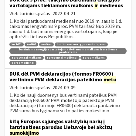
vartotojams tiekiamoms malkoms
ir
medienos
Web turinio sąrašas
2022-04-21
1. Kokiai parduodamai medienai nuo 2019 m. sausio 1 d.
taikomas lengvatinis 9 proc. PVM tarifas? Nuo 2019 m.
sausio 1 d. buitiniams energijos vartotojams, kaip jie
apibrėžti Lietuvos Respublikos...
kn 4401
kn4401
malkos
buitiniams energijos vartotojams
buitiniams energijos vartotojams tiekiamoms malkoms ir medienos
produktams
9 procentai malkoms
9 procentai medienai
9 proc malkoms
9 proc medienai
DUK dėl PVM deklaracijos (formos FR0600)
vertinimo PVM deklaracijos pateikimo
metu
Web turinio sąrašas
2024-09-09
1. Kokie nauji duomenys bus vertinami pateikus PVM
deklaraciją FR0600? PVM mokėtojo pateiktoje PVM
deklaracijoje (formoje FR0600) deklaruota pardavimo
PVM suma bus lyginama su to paties mokestinio...
kitų Europos sąjungos valstybių narių į
tarptautines parodas Lietuvoje bei akcizų
sumokėjimo