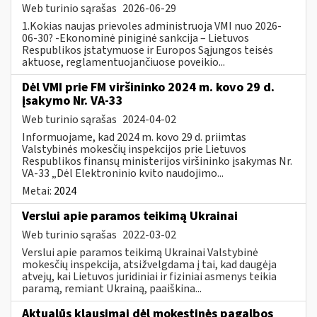
Web turinio sąrašas
2026-06-29
1.Kokias naujas prievoles administruoja VMI nuo 2026-
06-30? -Ekonominė piniginė sankcija – Lietuvos
Respublikos įstatymuose ir Europos Sąjungos teisės
aktuose, reglamentuojančiuose poveikio...
Dėl VMI prie FM viršininko 2024 m. kovo 29 d.
įsakymo Nr. VA-33
Web turinio sąrašas
2024-04-02
Informuojame, kad 2024 m. kovo 29 d. priimtas
Valstybinės mokesčių inspekcijos prie Lietuvos
Respublikos finansų ministerijos viršininko įsakymas Nr.
VA-33 „Dėl Elektroninio kvito naudojimo...
Metai:
2024
Verslui apie paramos teikimą Ukrainai
Web turinio sąrašas
2022-03-02
Verslui apie paramos teikimą Ukrainai Valstybinė
mokesčių inspekcija, atsižvelgdama į tai, kad daugėja
atvejų, kai Lietuvos juridiniai ir fiziniai asmenys teikia
paramą, remiant Ukrainą, paaiškina...
Aktualūs klausimai dėl mokestinės pagalbos