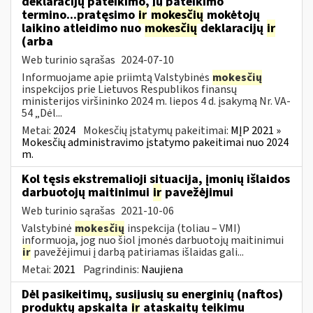
deklaracijų pateikimo, jų pateikimo
termino...pratęsimo
ir
mokesčių
mokėtojų
laikino atleidimo nuo
mokesčių
deklaracijų
ir
(arba
Web turinio sąrašas
2024-07-10
Informuojame apie priimtą Valstybinės
mokesčių
inspekcijos prie Lietuvos Respublikos finansų
ministerijos viršininko 2024 m. liepos 4 d. įsakymą Nr. VA-
54 „Dėl...
Metai:
2024
Mokesčių įstatymų pakeitimai:
MĮP 2021 »
Mokesčių administravimo įstatymo pakeitimai nuo 2024
m.
Kol tęsis ekstremalioji situacija, įmonių išlaidos
darbuotojų maitinimui
ir
pavežėjimui
Web turinio sąrašas
2021-10-06
Valstybinė
mokesčių
inspekcija (toliau – VMI)
informuoja, jog nuo šiol įmonės darbuotojų maitinimui
ir
pavežėjimui į darbą patiriamas išlaidas gali...
Metai:
2021
Pagrindinis:
Naujiena
Dėl pasikeitimų, susijusių su energinių (naftos)
produktų apskaita
ir
ataskaitų teikimu