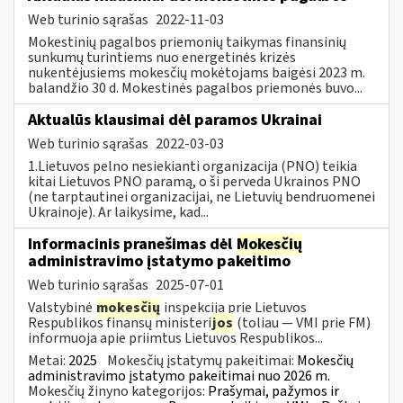
Web turinio sąrašas
2022-11-03
Mokestinių pagalbos priemonių taikymas finansinių
sunkumų turintiems nuo energetinės krizės
nukentėjusiems mokesčių mokėtojams baigėsi 2023 m.
balandžio 30 d. Mokestinės pagalbos priemonės buvo...
Aktualūs klausimai dėl paramos Ukrainai
Web turinio sąrašas
2022-03-03
1.Lietuvos pelno nesiekianti organizacija (PNO) teikia
kitai Lietuvos PNO paramą, o ši perveda Ukrainos PNO
(ne tarptautinei organizacijai, ne Lietuvių bendruomenei
Ukrainoje). Ar laikysime, kad...
Informacinis pranešimas dėl
Mokesčių
administravimo įstatymo pakeitimo
Web turinio sąrašas
2025-07-01
Valstybinė
mokesčių
inspekcija prie Lietuvos
Respublikos finansų ministeri
jos
(toliau — VMI prie FM)
informuoja apie priimtus Lietuvos Respublikos...
Metai:
2025
Mokesčių įstatymų pakeitimai:
Mokesčių
administravimo įstatymo pakeitimai nuo 2026 m.
Mokesčių žinyno kategorijos:
Prašymai, pažymos ir