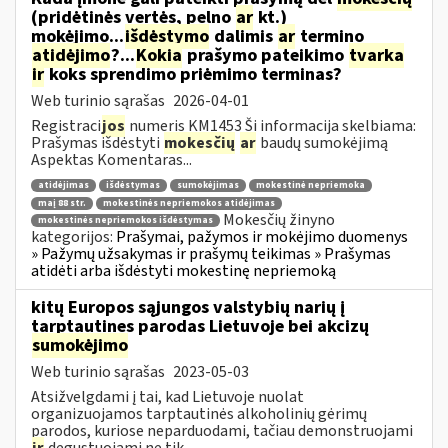
(pridėtinės vertės, pelno
ar
kt.)
mokėjimo...
išdėstymo
dalimis
ar
termino
atidėjimo
?...
Kokia
prašymo pateikimo
tvarka
ir
koks sprendimo priėmimo terminas?
Web turinio sąrašas
2026-04-01
Registraci
jos
numeris KM1453 Ši informacija skelbiama:
Prašymas išdėstyti
mokesčių
ar
baudų sumokėjimą
Aspektas Komentaras...
atidėjimas
išdėstymas
sumokėjimas
mokestinė nepriemoka
maį 88 str.
mokestinės nepriemokos atidėjimas
Mokesčių žinyno
mokestinės nepriemokos išdėstymas
kategorijos:
Prašymai, pažymos ir mokėjimo duomenys
» Pažymų užsakymas ir prašymų teikimas » Prašymas
atidėti arba išdėstyti mokestinę nepriemoką
kitų Europos sąjungos valstybių narių į
tarptautines parodas Lietuvoje bei akcizų
sumokėjimo
Web turinio sąrašas
2023-05-03
Atsižvelgdami į tai, kad Lietuvoje nuolat
organizuojamos tarptautinės alkoholinių gėrimų
parodos, kuriose neparduodami, tačiau demonstruojami
ir
degustuojami ne tik...