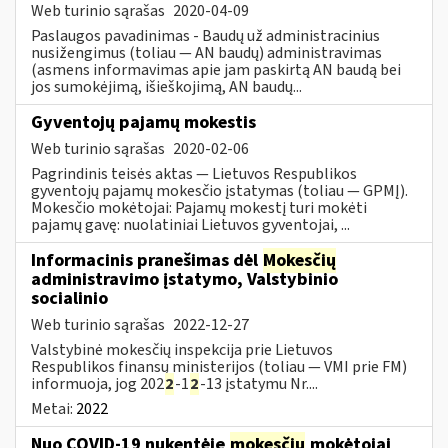
Web turinio sąrašas
2020-04-09
Paslaugos pavadinimas - Baudų už administracinius
nusižengimus (toliau — AN baudų) administravimas
(asmens informavimas apie jam paskirtą AN baudą bei
jos sumokėjimą, išieškojimą, AN baudų...
Gyventojų pajamų mokestis
Web turinio sąrašas
2020-02-06
Pagrindinis teisės aktas — Lietuvos Respublikos
gyventojų pajamų mokesčio įstatymas (toliau — GPMĮ).
Mokesčio mokėtojai: Pajamų mokestį turi mokėti
pajamų gavę: nuolatiniai Lietuvos gyventojai, ...
Informacinis pranešimas dėl
Mokesčių
administravimo įstatymo, Valstybinio
socialinio
Web turinio sąrašas
2022-12-27
Valstybinė mokesčių inspekcija prie Lietuvos
Respublikos finansų ministerijos (toliau — VMI prie FM)
informuoja, jog 202
2
-1
2
-13 įstatymu Nr....
Metai:
2022
Nuo COVID-19 nukentėję
mokesčių
mokėtojai