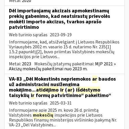
Metai:
2020
Dėl importuojamų akcizais apmokestinamų
prekių gabenimo, kad neatsirastų prievolės
mokėti importo akcizus, tvarkos aprašo
patvirtinimo
Web turinio sąrašas
2023-09-19
Informuojame, kad, atsižvelgiant į Lietuvos Respublikos
Vyriausybės 2002 m. vasario 15 d. nutarimo Nr. 235[1]
1.5.2 papunktį[2], buvo priimtas Valstybinės mokesčių
inspekcijos prie Lietuvos...
Metai:
2023
Mokesčių įstatymų pakeitimai:
MĮP 2021 »
Akcizų mokesčių pakeitimai nuo 2023 m.
VA-83 „Dėl Mokestinės nepriemokos
ar
baudos
už administracinį nusižengimą
mokėjimo...
atidėjimo
ir
(
ar
)
išdėstymo
taisyklių
ir
formų patvirtinimo“ pakeitimo“
Web turinio sąrašas
2025-03-31
Informuojame apie 2025 m. kovo 26 d. priimtą
Valstybinės
mokesčių
inspekcijos prie Lietuvos
Respublikos finansų ministerijos viršininko įsakymą Nr.
VA-23 „Dėl Valstybinės...