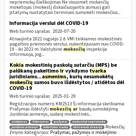
nepriemokų išieškojimas Ne visuomet mokesčių
mokėtojas (mokestį išskaičiuojantis asmuo) gali
įstatymų nustatytais terminais sumokėti mokesčius...
Informacija verslui dėl COVID-19
Web turinio sąrašas
2020-07-20
Atnaujinta 2021 rugsėjo 2 d. VMI teikiamos mokestinės
pagalbos priemonės verslui, nukentėjusiam nuo COVID-
19 - iki 2021 m. Valstybinė
mokesčių
inspekcija
informuoja, jog...
Kokia
mokestinių paskolų sutarčių (MPS) be
palūkanų pakeitimo
ir
vykdymo
tvarka
juridiniams...
asmenims
, kurių nesumokėtų
mokesčių
sumos buvo išdėstytos / atidėtos dėl
COVID-19
Web turinio sąrašas
2025-01-29
Registracijos numeris KM2513 Ši informacija skelbiama:
Prašymas išdėstyti
mokesčių
ar
baudų sumokėjimą
Juridiniai asmenys, sudarę mokestinės...
atidėjimas
išdėstymas
prašymai
mokestinė nepriemoka
Mokesčių
juridiniai asmenys
išdėstymo tvarka
ekstremali situacija
žinyno kategorijos:
Prašymai, pažymos ir mokėjimo