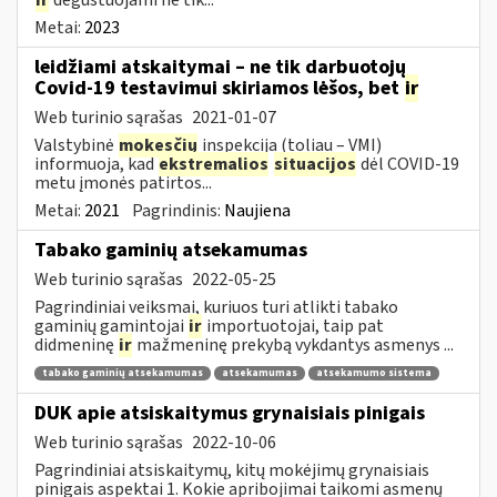
Metai:
2023
leidžiami atskaitymai – ne tik darbuotojų
Covid-19 testavimui skiriamos lėšos, bet
ir
Web turinio sąrašas
2021-01-07
Valstybinė
mokesčių
inspekcija (toliau – VMI)
informuoja, kad
ekstremalios
situacijos
dėl COVID-19
metu įmonės patirtos...
Metai:
2021
Pagrindinis:
Naujiena
Tabako gaminių atsekamumas
Web turinio sąrašas
2022-05-25
Pagrindiniai veiksmai, kuriuos turi atlikti tabako
gaminių gamintojai
ir
importuotojai, taip pat
didmeninę
ir
mažmeninę prekybą vykdantys asmenys ...
tabako gaminių atsekamumas
atsekamumas
atsekamumo sistema
DUK apie atsiskaitymus grynaisiais pinigais
Web turinio sąrašas
2022-10-06
Pagrindiniai atsiskaitymų, kitų mokėjimų grynaisiais
pinigais aspektai 1. Kokie apribojimai taikomi asmenų