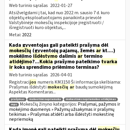
Web turinio sąrašas
2022-01-27
Atsižvelgdami į tai, kad nuo 2022 m. sausio 7 d. kuro
objektų eksploatuotojams panaikinta prievolė
Valstybinėje mokesčių inspekcijoje įregistruoti /
išregistruoti kuro objektus,...
Metai:
2022
Kada gyventojas gali pateikti prašymą dėl
mokesčių
(gyventojų pajamų, žemės
ar
kt....)
mokėjimo
išdėstymo
dalimis
ar
termino
atidėjimo
?...
Kokia
prašymo pateikimo
tvarka
ir
koks sprendimo priėmimo terminas?
Web turinio sąrašas
2026-04-01
Registraci
jos
numeris KM3150 Ši informacija skelbiama:
Prašymas išdėstyti
mokesčių
ar
baudų sumokėjimą
Aspektas Komentaras...
prašymas
mokestinė nepriemoka
mokestinės nepriemokos atidėjimas
Mokesčių žinyno kategorijos:
Prašymai, pažymos ir
mps
mokėjimo duomenys » Pažymų užsakymas ir prašymų
teikimas » Prašymas atidėti arba išdėstyti mokestinę
nepriemoką
Kada įmonė gali pateikti prašymą dėl
mokesčių