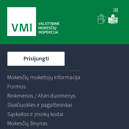
Prisijungti
Mokesčių mokėtojų informacija
Formos
Rinkmenos / Atviri duomenys
Skaičiuoklės ir pagalbininkai
Sąskaitos ir įmokų kodai
Mokesčių žinynas