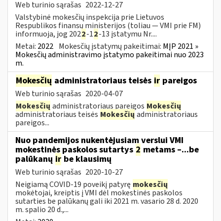
Web turinio sąrašas
2022-12-27
Valstybinė mokesčių inspekcija prie Lietuvos
Respublikos finansų ministerijos (toliau — VMI prie FM)
informuoja, jog 202
2
-1
2
-13 įstatymu Nr....
Metai:
2022
Mokesčių įstatymų pakeitimai:
MĮP 2021 »
Mokesčių administravimo įstatymo pakeitimai nuo 2023
m.
Mokesčių
administratoriaus teisės
ir
pareigos
Web turinio sąrašas
2020-04-07
Mokesčių
administratoriaus pareigos
Mokesčių
administratoriaus teisės
Mokesčių
administratoriaus
pareigos...
Nuo pandemijos nukentėjusiam verslui VMI
mokestinės paskolos sutartys
2
metams –...be
palūkanų
ir
be klausimų
Web turinio sąrašas
2020-10-27
Neigiamą COVID-19 poveikį patyrę
mokesčių
mokėtojai, kreiptis į VMI dėl mokestinės paskolos
sutarties be palūkanų gali iki 2021 m. vasario 28 d. 2020
m. spalio 20 d.,...