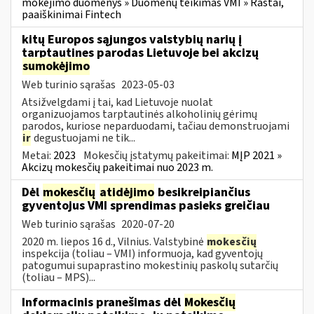
mokėjimo duomenys » Duomenų teikimas VMI » Raštai,
paaiškinimai Fintech
kitų Europos sąjungos valstybių narių į
tarptautines parodas Lietuvoje bei akcizų
sumokėjimo
Web turinio sąrašas
2023-05-03
Atsižvelgdami į tai, kad Lietuvoje nuolat
organizuojamos tarptautinės alkoholinių gėrimų
parodos, kuriose neparduodami, tačiau demonstruojami
ir
degustuojami ne tik...
Metai:
2023
Mokesčių įstatymų pakeitimai:
MĮP 2021 »
Akcizų mokesčių pakeitimai nuo 2023 m.
Dėl
mokesčių
atidėjimo
besikreipiančius
gyventojus VMI sprendimas pasieks greičiau
Web turinio sąrašas
2020-07-20
2020 m. liepos 16 d., Vilnius. Valstybinė
mokesčių
inspekcija (toliau – VMI) informuoja, kad gyventojų
patogumui supaprastino mokestinių paskolų sutarčių
(toliau – MPS)...
Informacinis pranešimas dėl
Mokesčių