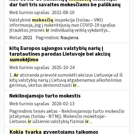
dar turi tris savaites mokesčiams be palūkanų
Web turinio sąrašas
2021-08-10
Valstybinė
mokesčių
inspekcija (toliau – VMI)
informuoja, jog į nukentėjusių nuo COVID-19 sąrašus
įtrauktos įmonės
ir
individualią veiklą vykdantys...
Metai:
2021
Pagrindinis:
Naujiena
kitų Europos sąjungos valstybių narių į
tarptautines parodas Lietuvoje bei akcizų
sumokėjimo
Web turinio sąrašas
2025-10-24
1.
Ar
atsiranda prievolė sumokėti akcizus Lietuvoje už iš
kitų valstybių narių į Lietuvą atgabenamus alkoholinius
gėrimus, skirtus demonstruoti
ir
...
Nekilnojamojo turto mokestis
Web turinio sąrašas
2020-02-13
Pagrindinis teisės aktas - Nekilnojamojo turto mokesčio
įstatymas (toliau - NTMĮ). Mokesčio mokėtojai -
Lietuvos
ir
užsienio valstybių fiziniai
ir
...
Kokia
tvarka
gyventojams taikomos