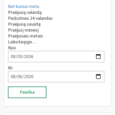
Bet kuriuo metu
Praėjusią valandą
Paskutines 24 valandas
Praėjusią savaitę
Praėjusį mėnesį
Praėjusiais metais
Laikotarpyje…
Nuo
Iki
Paieška