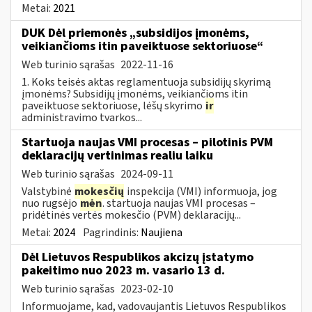
Metai:
2021
DUK Dėl priemonės „subsidijos įmonėms,
veikiančioms itin paveiktuose sektoriuose“
Web turinio sąrašas
2022-11-16
1. Koks teisės aktas reglamentuoja subsidijų skyrimą
įmonėms? Subsidijų įmonėms, veikiančioms itin
paveiktuose sektoriuose, lėšų skyrimo
ir
administravimo tvarkos...
Startuoja naujas VMI procesas – pilotinis PVM
deklaracijų vertinimas realiu laiku
Web turinio sąrašas
2024-09-11
Valstybinė
mokesčių
inspekcija (VMI) informuoja, jog
nuo rugsėjo
mėn
. startuoja naujas VMI procesas –
pridėtinės vertės mokesčio (PVM) deklaracijų...
Metai:
2024
Pagrindinis:
Naujiena
Dėl Lietuvos Respublikos akcizų įstatymo
pakeitimo nuo 2023 m. vasario 13 d.
Web turinio sąrašas
2023-02-10
Informuojame, kad, vadovaujantis Lietuvos Respublikos