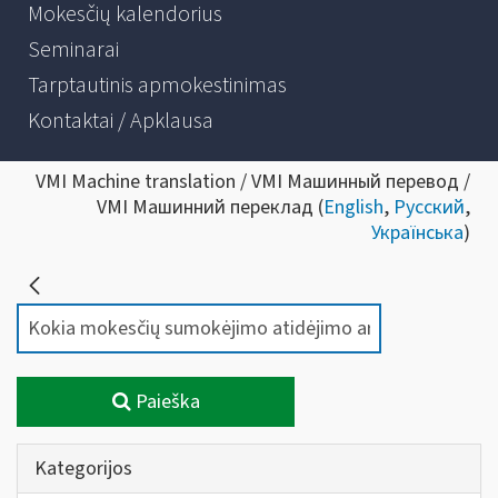
Mokesčių kalendorius
Seminarai
Tarptautinis apmokestinimas
Kontaktai / Apklausa
VMI Machine translation / VMI Машинный перевод /
VMI Машинний переклад (
English
,
Русский
,
Українська
)
Paieška
Kategorijos