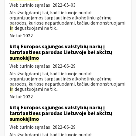
Web turinio sąrašas
2022-05-03
Atsižvelgdami į tai, kad Lietuvoje nuolat
organizuojamos tarptautinės alkoholinių gėrimų
parodos, kuriose neparduodami, tačiau demonstruojami
ir
degustuojami ne tik...
Metai:
2022
kitų Europos sąjungos valstybių narių į
tarptautines parodas Lietuvoje bei akcizų
sumokėjimo
Web turinio sąrašas
2022-06-29
Atsižvelgdami į tai, kad Lietuvoje nuolat
organizuojamos tarptautinės alkoholinių gėrimų
parodos, kuriose neparduodami, tačiau demonstruojami
ir
degustuojami ne tik...
Metai:
2022
kitų Europos sąjungos valstybių narių į
tarptautines parodas Lietuvoje bei akcizų
sumokėjimo
Web turinio sąrašas
2022-06-29
Atsižvelgdami į tai, kad Lietuvoje nuolat