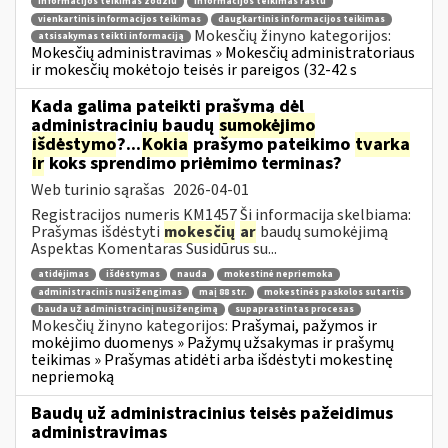
informacijos teikimas žodžiu
informacijos teikimas raštu
vienkartinis informacijos teikimas
daugkartinis informacijos teikimas
Mokesčių žinyno kategorijos:
atsisakymas teikti informaciją
Mokesčių administravimas » Mokesčių administratoriaus
ir mokesčių mokėtojo teisės ir pareigos (32-42 s
Kada galima pateikti prašymą dėl
administracinių baudų
sumokėjimo
išdėstymo
?...
Kokia
prašymo pateikimo
tvarka
ir
koks sprendimo priėmimo terminas?
Web turinio sąrašas
2026-04-01
Registracijos numeris KM1457 Ši informacija skelbiama:
Prašymas išdėstyti
mokesčių
ar
baudų sumokėjimą
Aspektas Komentaras Susidūrus su...
atidėjimas
išdėstymas
nauda
mokestinė nepriemoka
administracinis nusižengimas
maį 88 str.
mokestinės paskolos sutartis
bauda už administracinį nusižengimą
supaprastintas procesas
Mokesčių žinyno kategorijos:
Prašymai, pažymos ir
mokėjimo duomenys » Pažymų užsakymas ir prašymų
teikimas » Prašymas atidėti arba išdėstyti mokestinę
nepriemoką
Baudų už administracinius teisės pažeidimus
administravimas