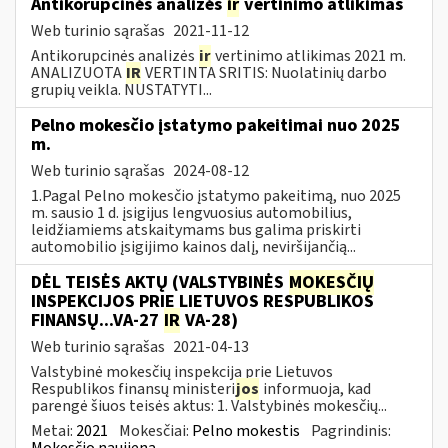
Antikorupcinės analizės
ir
vertinimo atlikimas
Web turinio sąrašas
2021-11-12
Antikorupcinės analizės
ir
vertinimo atlikimas 2021 m.
ANALIZUOTA
IR
VERTINTA SRITIS: Nuolatinių darbo
grupių veikla. NUSTATYTI...
Pelno mokesčio įstatymo pakeitimai nuo 2025
m.
Web turinio sąrašas
2024-08-12
1.Pagal Pelno mokesčio įstatymo pakeitimą, nuo 2025
m. sausio 1 d. įsigijus lengvuosius automobilius,
leidžiamiems atskaitymams bus galima priskirti
automobilio įsigijimo kainos dalį, neviršijančią...
DĖL TEISĖS AKTŲ (VALSTYBINĖS
MOKESČIŲ
INSPEKCIJOS PRIE LIETUVOS RESPUBLIKOS
FINANSŲ...VA-27
IR
VA-28)
Web turinio sąrašas
2021-04-13
Valstybinė mokesčių inspekcija prie Lietuvos
Respublikos finansų ministeri
jos
informuoja, kad
parengė šiuos teisės aktus: 1. Valstybinės mokesčių...
Metai:
2021
Mokesčiai:
Pelno mokestis
Pagrindinis:
Mokesčio naujiena