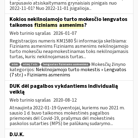
tarpusavio atsiskaitymams grynaisiais pinigais nuo
2022-11-01? Nuo 2022-11-01 įsigalioja...
Kokios nekilnojamojo turto mokesčio lengvatos
taikomos
fiziniams
asmenims
?
Web turinio sąrašas
2026-01-07
Registracijos numeris KM1580 Ši informacija skelbiama:
Fiziniams asmenims Fiziniams asmenims nekilnojamojo
turto mokesčiu neapmokestinamas toks nekilnojamasis
turtas, kuris: nekilnojamasis turtas...
Mokesčių žinyno
ntm
ntmį 7 str.
lengvatos fiziniams asmenims
kategorijos:
Nekilnojamojo turto mokestis » Lengvatos
(7 str.) » Fiziniams asmenims
DUK dėl pagalbos vykdantiems individualią
veiklą
Web turinio sąrašas
2020-08-12
Atnaujinta 2022-01-19 Gyventojai, kuriems nuo 2021 m.
sausio 1 d. buvo taikomos mokestinės pagalbos
priemonės dėl Covid-19, prašymus dėl mokestinės
paskolos sutarties (MPS) be palūkanų sudarymo...
D.U.K.