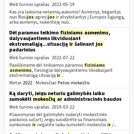
Web turinio sąrašas
2022-05-19
Kas yra laikoma nelaimių aukomis? Asmenys, bėgantys
nuo Rusi
jos
agresi
jos
ir atvykstantys į Europos Sąjungą,
arba asmenys, nukentėję nuo...
Dėl paramos teikimo
fiziniams
asmenims
,
dalyvaujantiems likviduojant
ekstremaliąją...situaciją
ir
šalinant
jos
padarinius
Web turinio sąrašas
2022-07-22
Paaiškiname dėl teikiamos paramos
fiziniams
asmenims
, tiesiogiai dalyvaujantiems likviduojant
ekstremaliąją situaciją
ir
...
Metai:
2022
Mokesčiai:
Pelno mokestis
Ką daryti, jeigu neturiu galimybės laiku
sumokėti
mokesčių
ar
administracinės baudos
Web turinio sąrašas
2019-03-22
Klausimynas dėl galimybės sudaryti mokestinės
paskolos sutartį Jeigu susidūrėte su finansiniais
sunkumais
ir
negalite laiku sumokėti mokesčio
ir
/...