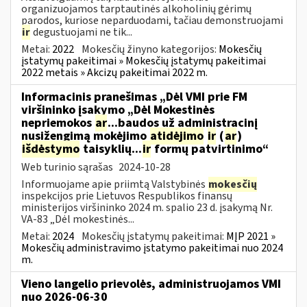
organizuojamos tarptautinės alkoholinių gėrimų
parodos, kuriose neparduodami, tačiau demonstruojami
ir
degustuojami ne tik...
Metai:
2022
Mokesčių žinyno kategorijos:
Mokesčių
įstatymų pakeitimai » Mokesčių įstatymų pakeitimai
2022 metais » Akcizų pakeitimai 2022 m.
Informacinis pranešimas „Dėl VMI prie FM
viršininko įsakymo „Dėl Mokestinės
nepriemokos
ar
...baudos už administracinį
nusižengimą mokėjimo
atidėjimo
ir
(
ar
)
išdėstymo
taisyklių...
ir
formų patvirtinimo“
Web turinio sąrašas
2024-10-28
Informuojame apie priimtą Valstybinės
mokesčių
inspekcijos prie Lietuvos Respublikos finansų
ministerijos viršininko 2024 m. spalio 23 d. įsakymą Nr.
VA-83 „Dėl mokestinės...
Metai:
2024
Mokesčių įstatymų pakeitimai:
MĮP 2021 »
Mokesčių administravimo įstatymo pakeitimai nuo 2024
m.
Vieno langelio prievolės, administruojamos VMI
nuo 2026-06-30