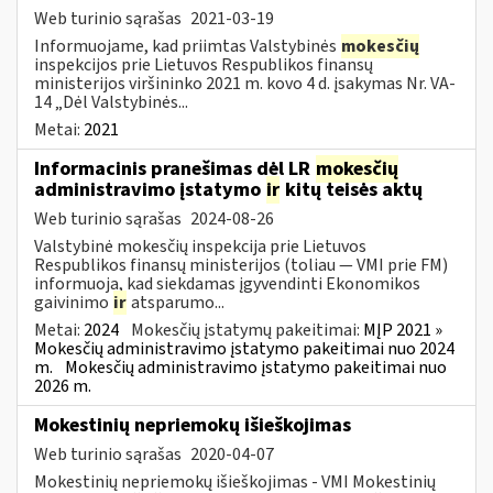
Web turinio sąrašas
2021-03-19
Informuojame, kad priimtas Valstybinės
mokesčių
inspekcijos prie Lietuvos Respublikos finansų
ministerijos viršininko 2021 m. kovo 4 d. įsakymas Nr. VA-
14 „Dėl Valstybinės...
Metai:
2021
Informacinis pranešimas dėl LR
mokesčių
administravimo įstatymo
ir
kitų teisės aktų
Web turinio sąrašas
2024-08-26
Valstybinė mokesčių inspekcija prie Lietuvos
Respublikos finansų ministerijos (toliau — VMI prie FM)
informuoja, kad siekdamas įgyvendinti Ekonomikos
gaivinimo
ir
atsparumo...
Metai:
2024
Mokesčių įstatymų pakeitimai:
MĮP 2021 »
Mokesčių administravimo įstatymo pakeitimai nuo 2024
m.
Mokesčių administravimo įstatymo pakeitimai nuo
2026 m.
Mokestinių nepriemokų išieškojimas
Web turinio sąrašas
2020-04-07
Mokestinių nepriemokų išieškojimas - VMI Mokestinių