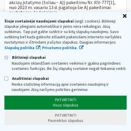
akcizų įstatymo (toliau − AĮ) pakeitimu Nr. XIV-777[1],
nuo 2023 m. vasario 13 d. įsigalioja šie AĮ pakeitimai:
nustatoma, kad akcizais...
U
Metai:
2023
Mokesčių įstatymų pakeitimai:
MĮP 2021 »
Šioje svetainėje naudojami slapukai
(angl. cookies). Būtinieji
Akcizų mokesčių pakeitimai nuo 2023 m.
slapukai įdiegiami automatiškai ir jiems nėra reikalingas Jūsų
sutikimas. Taip pat galite sutikti ir su kitų slapukų naudojimu. Savo
Privalomojo sveikatos draudimo (toliau - PSD)
sutikimą bet kada galėsite atšaukti pakeisdami interneto naršyklės
įmokos
nustatymus ir ištrindami įrašytus slapukus. Daugiau informacijos
Slapukų politika
;
Privatumo politika.
Web turinio sąrašas
2020-02-27
Pagrindinis teisės aktas - Lietuvos Respublikos
Būtinieji slapukai
sveikatos draudimo įstatymas (toliau – SDĮ). Mokesčio
Naudojami sklandžiam svetainės veikimui ir įgalina pagrindines
mokėtojai - Fiziniai asmenys VMI iki 2015-1
2
-31
svetainės funkcijas. Be šių slapukų svetainė negali tinkamai veikti.
administruoja:...
Analitiniai slapukai
VMI: daugiau nukentėjusių nuo COVID-19
Renka statistinę informaciją apie svetainės naudojimą ir
verslininkų gali teikti paraišką subsidijai
naudojami Jūsų naršymo patirties gerinimui.
Web turinio sąrašas
2021-04-07
PATVIRTINTI
Valstybinė mokesčių inspekcija (toliau – VMI)
Visus slapukus
informuoja, jog įsigaliojus subsidijų nuo COVID-19
nukentėjusioms įmonėms Aprašo pakeitimui,
PATVIRTINTI
individualioms įmonėms, mažosioms bendrijoms,...
Pasirinktus slapukus
Metai:
2021