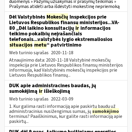
duomenys » Pažymų užsakymas ir prašymų teikimas »
Prašymas atidėti arba išdėstyti mokestinę nepriemoką
Dėl Valstybinės
Mokesčių
Inspekcijos prie
Lietuvos Respublikos finansų ministerijos...VA-
80 „Dėl laikino konsultacijų
ir
informacijos
teikimo pokalbių neįrašančiais
telefonais...valstybės lygio ekstremaliosios
situacijos
metu
“ patvirtinimo
Web turinio sąrašas
2020-11-18
Atnaujinimo data: 2020-11-18 Valstybinė mokesčių
inspekcija prie Lietuvos Respublikos finansų ministerijos
informuoja, kad Valstybinės mokesčių inspekcijos prie
Lietuvos Respublikos finansų...
DUK apie administracines baudas, jų
sumokėjimą
ir
išieškojimą
Web turinio sąrašas
2022-03-09
1. Kur galima rasti informaciją apie paskirtų baudų už
administracinius nusižengimus sumas, jų
sumokėjimo
terminus? Paaiškinimus, kur galite rasti informaciją apie
paskirtų...
DUK dėl 9 proc. taikymo buitiniams energijos