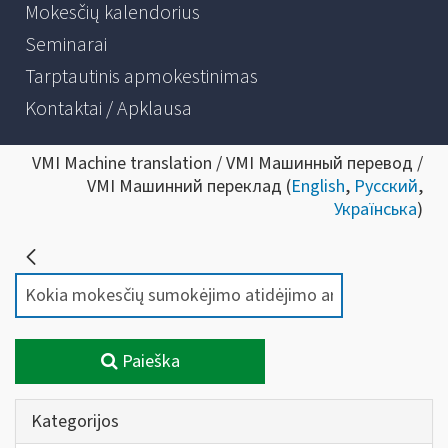
Mokesčių kalendorius
Seminarai
Tarptautinis apmokestinimas
Kontaktai / Apklausa
VMI Machine translation / VMI Машинный перевод /
VMI Машинний переклад (
English
,
Русский
,
Українська
)
Paieška
Kategorijos