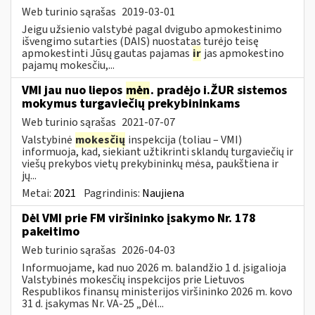
Web turinio sąrašas
2019-03-01
Jeigu užsienio valstybė pagal dvigubo apmokestinimo
išvengimo sutarties (DAIS) nuostatas turėjo teisę
apmokestinti Jūsų gautas pajamas
ir
jas apmokestino
pajamų mokesčiu,...
VMI jau nuo liepos
mėn
. pradėjo i.ŽUR sistemos
mokymus turgaviečių prekybininkams
Web turinio sąrašas
2021-07-07
Valstybinė
mokesčių
inspekcija (toliau – VMI)
informuoja, kad, siekiant užtikrinti sklandų turgaviečių ir
viešų prekybos vietų prekybininkų mėsa, paukštiena ir
jų...
Metai:
2021
Pagrindinis:
Naujiena
Dėl VMI prie FM viršininko įsakymo Nr. 178
pakeitimo
Web turinio sąrašas
2026-04-03
Informuojame, kad nuo 2026 m. balandžio 1 d. įsigalioja
Valstybinės mokesčių inspekcijos prie Lietuvos
Respublikos finansų ministerijos viršininko 2026 m. kovo
31 d. įsakymas Nr. VA-25 „Dėl...