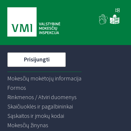
Prisijungti
Mokesčių mokėtojų informacija
Formos
Rinkmenos / Atviri duomenys
Skaičiuoklės ir pagalbininkai
Sąskaitos ir įmokų kodai
Mokesčių žinynas