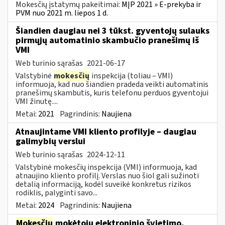
Mokesčių įstatymų pakeitimai:
MĮP 2021 » E-prekyba ir
PVM nuo 2021 m. liepos 1 d.
Šiandien daugiau nei 3 tūkst. gyventojų sulauks
pirmųjų automatinio skambučio pranešimų iš
VMI
Web turinio sąrašas
2021-06-17
Valstybinė
mokesčių
inspekcija (toliau – VMI)
informuoja, kad nuo šiandien pradeda veikti automatinis
pranešimų skambutis, kuris telefonu perduos gyventojui
VMI žinutę....
Metai:
2021
Pagrindinis:
Naujiena
Atnaujintame VMI kliento profilyje – daugiau
galimybių verslui
Web turinio sąrašas
2024-12-11
Valstybinė mokesčių inspekcija (VMI) informuoja, kad
atnaujino kliento profilį. Verslas nuo šiol gali sužinoti
detalią informaciją, kodėl suveikė konkretus rizikos
rodiklis, palyginti savo...
Metai:
2024
Pagrindinis:
Naujiena
Mokesčių
mokėtojų elektroninio švietimo,