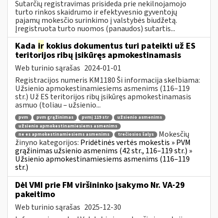
Sutarčių registravimas prisideda prie nekilnojamojo
turto rinkos skaidrumo ir efektyvesnio gyventojų
pajamų mokesčio surinkimo į valstybės biudžetą.
Įregistruota turto nuomos (panaudos) sutartis...
Kada
ir
kokius dokumentus turi pateikti už ES
teritorijos ribų įsikūręs apmokestinamasis
Web turinio sąrašas
2024-01-01
Registracijos numeris KM1180 Ši informacija skelbiama:
Užsienio apmokestinamiesiems asmenims (116–119
str.) Už ES teritorijos ribų įsikūręs apmokestinamasis
asmuo (toliau – užsienio...
pvm
pvm grąžinimas
pvmį 119 str
užsienio asmenims
užsienio apmokestinamiesiems asmenims
Mokesčių
ne es apmokestinamiesiems asmenims
trečiosios šalys
žinyno kategorijos:
Pridėtinės vertės mokestis » PVM
grąžinimas užsienio asmenims (42 str., 116–119 str.) »
Užsienio apmokestinamiesiems asmenims (116–119
str.)
Dėl VMI prie FM viršininko įsakymo Nr. VA-29
pakeitimo
Web turinio sąrašas
2025-12-30