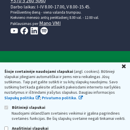
+370 5 260 5060
Darbo laikas: I-IV 8.00-17.00, V 8.00-15.45.
Prieššventinę dieną - viena valanda trumpiau.
Kiekvieno mėnesio antrą penktadienį 8.00 val. - 12.00 val.
Mano VMI
Paklausimas per
Valstybinė mokesčių inspekcija prie Lietuvos
U
Respublikos finansų ministerijos
Šioje svetainėje naudojami slapukai
(angl. cookies). Būtinieji
slapukai įdiegiami automatiškai ir jiems nėra reikalingas Jūsų
Biudžetinė įstaiga. Juridinio asmens kodas — 188659752,
sutikimas. Taip pat galite sutikti ir su kitų slapukų naudojimu. Savo
adresas: Vasario 16-osios g. 14, 01107 Vilnius, Lietuva, el.paštas:
sutikimą bet kada galėsite atšaukti pakeisdami interneto naršyklės
vmi@vmi.lt
, E. pristatymo dėžutės adresas 188659752
nustatymus ir ištrindami įrašytus slapukus. Daugiau informacijos
Duomenys apie Valstybinę mokesčių inspekciją prie Lietuvos
Slapukų politika
;
Privatumo politika.
Respublikos finansų ministerijos kaupiami ir saugomi Juridinių
asmenų registre
Būtinieji slapukai
Naudojami sklandžiam svetainės veikimui ir įgalina pagrindines
svetainės funkcijas. Be šių slapukų svetainė negali tinkamai veikti.
Analitiniai slapukai