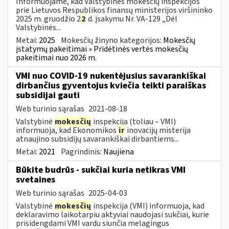
Informuojame, kad Valstybinės mokesčių inspekcijos
prie Lietuvos Respublikos finansų ministerijos viršininko
2025 m. gruodžio 2
2
d. įsakymu Nr. VA-129 „Dėl
Valstybinės...
Metai:
2025
Mokesčių žinyno kategorijos:
Mokesčių
įstatymų pakeitimai » Pridėtinės vertės mokesčių
pakeitimai nuo 2026 m.
VMI nuo COVID-19 nukentėjusius savarankiškai
dirbančius gyventojus kviečia teikti paraiškas
subsidijai gauti
Web turinio sąrašas
2021-08-18
Valstybinė
mokesčių
inspekcija (toliau – VMI)
informuoja, kad Ekonomikos
ir
inovacijų misterija
atnaujino subsidijų savarankiškai dirbantiems...
Metai:
2021
Pagrindinis:
Naujiena
Būkite budrūs - sukčiai kuria netikras VMI
svetaines
Web turinio sąrašas
2025-04-03
Valstybinė
mokesčių
inspekcija (VMI) informuoja, kad
deklaravimo laikotarpiu aktyviai naudojasi sukčiai, kurie
prisidengdami VMI vardu siunčia melagingus