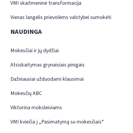
VMI skaitmeninė transformacija
Vienas langelis prievolėms valstybei sumokėti
NAUDINGA
Mokesčiai ir jų dydžiai
Atsiskaitymas grynaisiais pinigais
Dažniausiai užduodami klausimai
Mokesčių ABC
Viktorina moksleiviams
VMI kviečia į „Pasimatymą su mokesčiais“