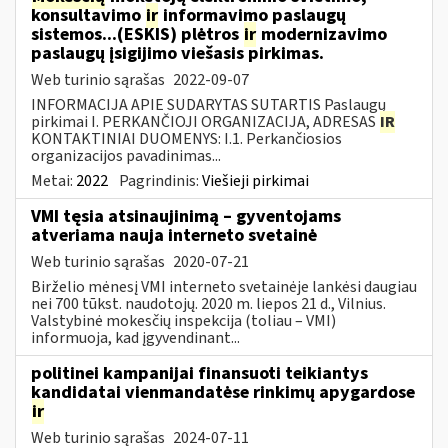
konsultavimo
ir
informavimo paslaugų
sistemos...(ESKIS) plėtros
ir
modernizavimo
paslaugų įsigijimo viešasis pirkimas.
Web turinio sąrašas
2022-09-07
INFORMACIJA APIE SUDARYTAS SUTARTIS Paslaugų
pirkimai I. PERKANČIOJI ORGANIZACIJA, ADRESAS
IR
KONTAKTINIAI DUOMENYS: I.1. Perkančiosios
organizacijos pavadinimas...
Metai:
2022
Pagrindinis:
Viešieji pirkimai
VMI tęsia atsinaujinimą – gyventojams
atveriama nauja interneto svetainė
Web turinio sąrašas
2020-07-21
Birželio mėnesį VMI interneto svetainėje lankėsi daugiau
nei 700 tūkst. naudotojų. 2020 m. liepos 21 d., Vilnius.
Valstybinė mokesčių inspekcija (toliau – VMI)
informuoja, kad įgyvendinant...
politinei kampanijai finansuoti teikiantys
kandidatai vienmandatėse rinkimų apygardose
ir
Web turinio sąrašas
2024-07-11