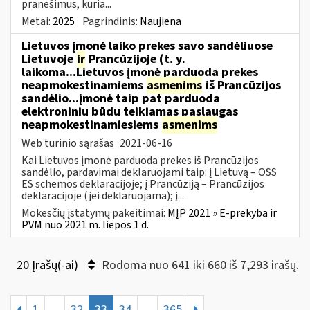
pranešimus, kuria...
Metai:
2025
Pagrindinis:
Naujiena
Lietuvos įmonė laiko prekes savo sandėliuose
Lietuvoje
ir
Prancūzijoje (t. y.
laikoma...Lietuvos įmonė parduoda prekes
neapmokestinamiems
asmenims
iš Prancūzijos
sandėlio...įmonė taip pat parduoda
elektroniniu būdu teikiamas paslaugas
neapmokestinamiesiems
asmenims
Web turinio sąrašas
2021-06-16
Kai Lietuvos įmonė parduoda prekes iš Prancūzijos
sandėlio, pardavimai deklaruojami taip: į Lietuvą – OSS
ES schemos deklaracijoje; į Prancūziją – Prancūzijos
deklaracijoje (jei deklaruojama); į...
Mokesčių įstatymų pakeitimai:
MĮP 2021 » E-prekyba ir
PVM nuo 2021 m. liepos 1 d.
20 Įrašų(-ai)
Rodoma nuo 641 iki 660 iš 7,293 irašų.
1
...
32
33
34
...
365