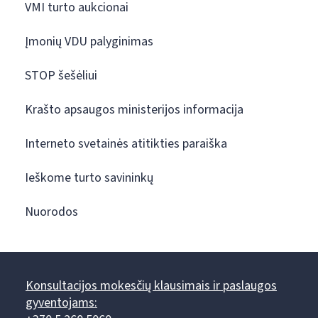
VMI turto aukcionai
Įmonių VDU palyginimas
STOP šešėliui
Krašto apsaugos ministerijos informacija
Interneto svetainės atitikties paraiška
Ieškome turto savininkų
Nuorodos
Konsultacijos mokesčių klausimais ir paslaugos
gyventojams: