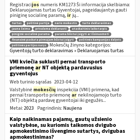
Registraci
jos
numeris KM1273 Ši informacija skelbiama:
Deklaruojamas turtas Gyventojai, pageidaujantys gauti
piniginę socialinę paramą,
ir
jų...
turtas
politinė partija
nario mokestis
turto deklaravimas
jauna šeima
privaloma deklaruoti
ataskaitinis laikotarpis
piniginė socialinė parama
parama būstui įsigyti ar išsinuomoti
finansinė paskata pirmajam būstui įsigyti
politinės kampanijos dalyvis
Mokesčių žinyno kategorijos:
politinės partijos narys
Gyventojų turto deklaravimas » Deklaruojamas turtas
VMI kviečia suklusti pernai transporto
priemonę
ar
NT objektą pardavusius
gyventojus
Web turinio sąrašas
2023-04-12
Valstybinė
mokesčių
inspekcija (VMI) primena, kad
pernai transporto priemonę
ar
nekilnojamojo turto
(NT) objektą pardavę gyventojai iki gegužės...
Metai:
2023
Pagrindinis:
Naujiena
Kaip naikinamas pajamų, gautų užsienio
valstybėse, su kuriomis taikomos dvigubo
apmokestinimo išvengimo sutartys, dvigubas
apmokestinimas?