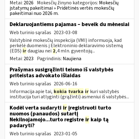
Metai:
2026
Mokesčių žinyno kategorijos:
Mokesčių
įstatymų pakeitimai » Pridėtinės vertės mokesčių
pakeitimai nuo 2026 m.
Deklaruojantiems pajamas – beveik du mėnesiai
Web turinio sąrašas
2023-03-08
Valstybinė mokesčių inspekcija (VMI) informuoja, kad
perkėlė duomenis į Elektroninio deklaravimo sistemą
(EDS)
ir
daugiau nei
2
,4 mln. gyventojų...
Metai:
2023
Pagrindinis:
Naujiena
Prašymas susigrąžinti teismo iš valstybės
priteistas advokato išlaidas
Web turinio sąrašas
2026-06-16
Informacija apie tai,
kokia
tvarka
ir
kuri valstybės
institucija turi atlyginti (grąžinti) asmeniui iš valstybės...
Kodėl verta sudaryti
ir
įregistruoti turto
nuomos (panaudos) sutartį
Nekilnojamojo...turto registre
ir
kaip tą
padaryti?
Web turinio sąrašas
2023-01-05