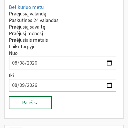
Bet kuriuo metu
Praėjusią valandą
Paskutines 24 valandas
Praėjusią savaitę
Praėjusį mėnesį
Praėjusiais metais
Laikotarpyje…
Nuo
Iki
Paieška