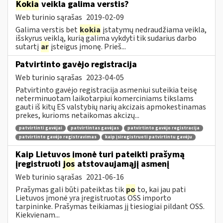
Kokia
veikla galima verstis?
Web turinio sąrašas
2019-02-09
Galima verstis bet
kokia
įstatymų nedraudžiama veikla,
išskyrus veiklą, kurią galima vykdyti tik sudarius darbo
sutartį
ar
įsteigus įmonę. Prieš...
Patvirtinto gavėjo registracija
Web turinio sąrašas
2023-04-05
Patvirtinto gavėjo registracija asmeniui suteikia teisę
neterminuotam laikotarpiui komerciniams tikslams
gauti iš kitų ES valstybių narių akcizais apmokestinamas
prekes, kurioms netaikomas akcizų...
patvirtinti gavėjai
patvirtintas gavėjas
patvirtinto gavėjo registracija
patvirtinto gavėjo registravimas
kaip įsiregistruoti patvirtintu gavėju
Kaip Lietuvos įmonė turi pateikti prašymą
įregistruoti
jos
atstovaujamąjį asmenį
Web turinio sąrašas
2021-06-16
Prašymas gali būti pateiktas tik
po
to, kai jau pati
Lietuvos įmonė yra įregistruotas OSS importo
tarpininke. Prašymas teikiamas jį tiesiogiai pildant OSS.
Kiekvienam...