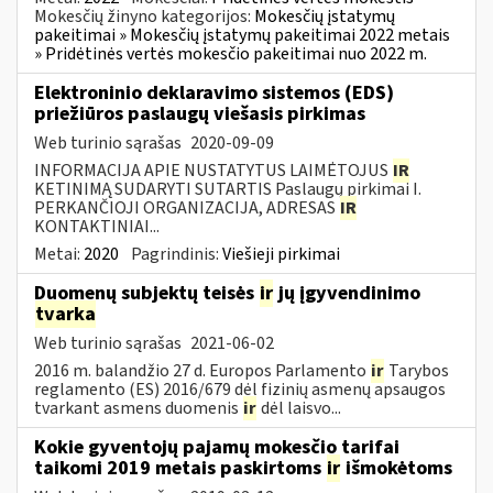
Mokesčių žinyno kategorijos:
Mokesčių įstatymų
pakeitimai » Mokesčių įstatymų pakeitimai 2022 metais
» Pridėtinės vertės mokesčio pakeitimai nuo 2022 m.
Elektroninio deklaravimo sistemos (EDS)
priežiūros paslaugų viešasis pirkimas
Web turinio sąrašas
2020-09-09
INFORMACIJA APIE NUSTATYTUS LAIMĖTOJUS
IR
KETINIMĄ SUDARYTI SUTARTIS Paslaugų pirkimai I.
PERKANČIOJI ORGANIZACIJA, ADRESAS
IR
KONTAKTINIAI...
Metai:
2020
Pagrindinis:
Viešieji pirkimai
Duomenų subjektų teisės
ir
jų įgyvendinimo
tvarka
Web turinio sąrašas
2021-06-02
2016 m. balandžio 27 d. Europos Parlamento
ir
Tarybos
reglamento (ES) 2016/679 dėl fizinių asmenų apsaugos
tvarkant asmens duomenis
ir
dėl laisvo...
Kokie gyventojų pajamų mokesčio tarifai
taikomi 2019 metais paskirtoms
ir
išmokėtoms