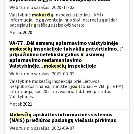
Web turinio sąrašas
2020-11-03
Valstybinė
mokesčių
inspekcija (toliau – VMI)
informuoja, jog gyventojai nuo šiol internetu gali dar
patogiau
ir
greičiau užsisakyti verslo...
Metai:
2020
VA-77 „Dėl asmenų aptarnavimo valstybinėje
mokesčių
inspekcijoje taisyklių patvirtinimo...”
pripažinimo netekusiu galios
ir
asmenų
aptarnavimo reglamentavimo
Valstybinėje...
mokesčių
inspekcijoje
Web turinio sąrašas
2021-03-03
Valstybinė mokesčių inspekcija prie Lietuvos
Respublikos finansų ministeri
jos
(toliau — VMI prie FM)
informuoja, kad 2021 m . vasario 1 d. buvo priimtas
Valstybinės...
Metai:
2021
Mokesčių
apskaitos informacinės sistemos
(MAIS) priežiūros paslaugų viešasis pirkimas
Web turinio sąrašas
2022-09-07