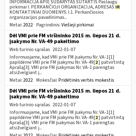
INFORMACIJA APIE SUDARYTAS SUTARTIS Paslaugų
pirkimai I. PERKANČIOJI ORGANIZACIJA, ADRESAS
IR
KONTAKTINIAI DUOMENYS: I.1. Perkančiosios
organizacijos pavadinimas...
Metai:
2022
Pagrindinis:
Viešieji pirkimai
Dėl VMI prie FM viršininko 2015 m. liepos 21 d.
įsakymo Nr. VA-49 pakeitimo
Web turinio sąrašas
2022-01-07
Informuojame, kad VMI prie FM įsakymu Nr. VA-1[1]
papildėme VMI prie FM įsakymu Nr. VA-49[
2
] patvirtintą
Aprašą[3]. VMI prie FM įsakymas Nr. VA-1 parengtas
atsižvelgiant į...
Metai:
2022
Mokesčiai:
Pridėtinės vertės mokestis
Dėl VMI prie FM viršininko 2015 m. liepos 21 d.
įsakymo Nr. VA-49 pakeitimo
Web turinio sąrašas
2022-01-07
Informuojame, kad VMI prie FM įsakymu Nr. VA-1[1]
papildėme VMI prie FM įsakymu Nr. VA-49[
2
] patvirtintą
Aprašą[3]. VMI prie FM įsakymas Nr. VA-1 parengtas
atsižvelgiant į...
Metai:
2022
Mokesčiai:
Pridėtinės vertės mokestis