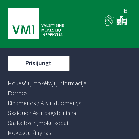
Prisijungti
Mokesčių mokėtojų informacija
Formos
Rinkmenos / Atviri duomenys
Skaičiuoklės ir pagalbininkai
Sąskaitos ir įmokų kodai
Mokesčių žinynas