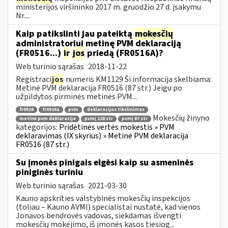
ministerijos viršininko 2017 m. gruodžio 27 d. įsakymu
Nr....
Kaip patikslinti jau pateiktą
mokesčių
administratoriui metinę PVM deklaraciją
(FR0516...)
ir
jos
priedą (FR0516A)?
Web turinio sąrašas
2018-11-22
Registraci
jos
numeris KM1129 Ši informacija skelbiama:
Metinė PVM deklaracija FR0516 (87 str.) Jeigu po
užpildytos pirminės metinės PVM...
fr0516
fr0516a
pvm
deklaracijos tikslinimas
Mokesčių žinyno
metinė pvm deklaracija
pvmį 128 str
pvmį 87 str
kategorijos:
Pridėtinės vertės mokestis » PVM
deklaravimas (IX skyrius) » Metinė PVM deklaracija
FR0516 (87 str.)
Su įmonės pinigais elgėsi kaip su asmeninės
piniginės turiniu
Web turinio sąrašas
2021-03-30
Kauno apskrities valstybinės mokesčių inspekcijos
(toliau – Kauno AVMI) specialistai nustatė, kad vienos
Jonavos bendrovės vadovas, siekdamas išvengti
mokesčių mokėjimo, iš įmonės kasos tiesiog...