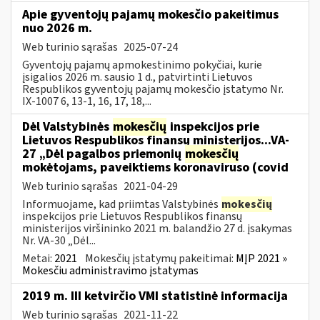
Apie gyventojų pajamų mokesčio pakeitimus
nuo 2026 m.
Web turinio sąrašas
2025-07-24
Gyventojų pajamų apmokestinimo pokyčiai, kurie
įsigalios 2026 m. sausio 1 d., patvirtinti Lietuvos
Respublikos gyventojų pajamų mokesčio įstatymo Nr.
IX-1007 6, 13-1, 16, 17, 18,...
Dėl Valstybinės
mokesčių
inspekcijos prie
Lietuvos Respublikos finansų ministerijos...VA-
27 „Dėl pagalbos priemonių
mokesčių
mokėtojams, paveiktiems koronaviruso (covid
Web turinio sąrašas
2021-04-29
Informuojame, kad priimtas Valstybinės
mokesčių
inspekcijos prie Lietuvos Respublikos finansų
ministerijos viršininko 2021 m. balandžio 27 d. įsakymas
Nr. VA-30 „Dėl...
Metai:
2021
Mokesčių įstatymų pakeitimai:
MĮP 2021 »
Mokesčiu administravimo įstatymas
2019 m. III ketvirčio VMI statistinė informacija
Web turinio sąrašas
2021-11-22