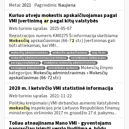
Metai:
2021
Pagrindinis:
Naujiena
Kuriuo atveju mokestis apskaičiuojamas pagal
VMI įvertinimą
ar
pagal kitų valstybės
Web turinio sąrašas
2025-05-07
Registracijos numeris KM0275 Ši informacija skelbiama:
Mokesčių
apskaičiavimas (66-7
2
str.) Įvertinimas gali
būti atliekamas, kai VMI...
mokesčių administravimas
mokesčio apskaičiavimas
maį 70 str.
mokesčių administratoriaus įvertinimas
neteikiamos deklaracijos
pareigų nevykdymas
trukdymas mokesčių administratoriui
Mokesčių žinyno
nesaugomi dokumentai
netvarkoma apskaita
kategorijos:
Mokesčių administravimas » Mokesčių
apskaičiavimas (66-72 str.)
2020 m. I ketvirčio VMI statistinė informacija
Web turinio sąrašas
2021-11-22
Politikų kreipimaisi į VMI dirbančius asmenis Valstybinės
mokesčių
inspekcijos prie Lietuvos Respublikos finansų
ministerijos viršininko 2017 m. gruodžio 27 d. įsakymu...
Toliau atnaujinama Mano VMI - gyventojams
paprasčiau įsigyti verslo liudijimą e. būdu