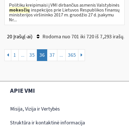
Politikų kreipimaisi į VMI dirbančius asmenis Valstybinės
mokesčių
inspekcijos prie Lietuvos Respublikos finansų
ministerijos viršininko 2017 m. gruodžio 27 d. įsakymu
Nr....
20 Įrašų(-ai)
Rodoma nuo 701 iki 720 iš 7,293 irašų.
1
...
35
36
37
...
365
APIE VMI
Misija, Vizija ir Vertybės
Struktūra ir kontaktinė informacija