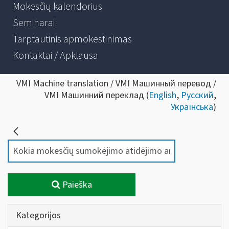
Mokesčių kalendorius
Seminarai
Tarptautinis apmokestinimas
Kontaktai / Apklausa
VMI Machine translation / VMI Машинный перевод /
VMI Машинний переклад (
English
,
Русский
,
Українська
)
Paieška
Kategorijos