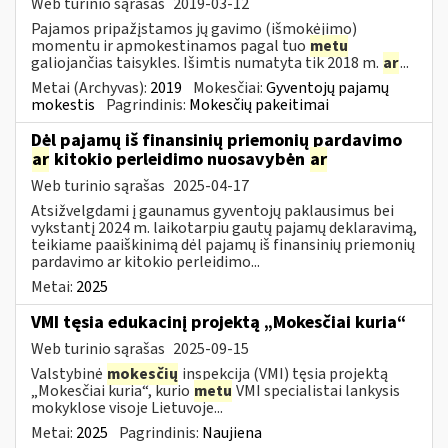
Web turinio sąrašas
2019-03-12
Pajamos pripažįstamos jų gavimo (išmokėjimo)
momentu ir apmokestinamos pagal tuo
metu
galiojančias taisykles. Išimtis numatyta tik 2018 m.
ar
...
Metai (Archyvas):
2019
Mokesčiai:
Gyventojų pajamų
mokestis
Pagrindinis:
Mokesčių pakeitimai
Dėl pajamų iš finansinių priemonių pardavimo
ar
kitokio perleidimo nuosavybėn
ar
Web turinio sąrašas
2025-04-17
Atsižvelgdami į gaunamus gyventojų paklausimus bei
vykstantį 2024 m. laikotarpiu gautų pajamų deklaravimą,
teikiame paaiškinimą dėl pajamų iš finansinių priemonių
pardavimo ar kitokio perleidimo...
Metai:
2025
VMI tęsia edukacinį projektą „Mokesčiai kuria“
Web turinio sąrašas
2025-09-15
Valstybinė
mokesčių
inspekcija (VMI) tęsia projektą
„Mokesčiai kuria“, kurio
metu
VMI specialistai lankysis
mokyklose visoje Lietuvoje...
Metai:
2025
Pagrindinis:
Naujiena