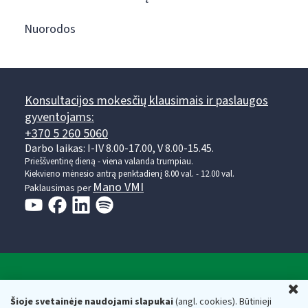
Nuorodos
Konsultacijos mokesčių klausimais ir paslaugos
gyventojams:
+370 5 260 5060
Darbo laikas: I-IV 8.00-17.00, V 8.00-15.45.
Prieššventinę dieną - viena valanda trumpiau.
Kiekvieno mėnesio antrą penktadienį 8.00 val. - 12.00 val.
Mano VMI
Paklausimas per
Valstybinė mokesčių inspekcija prie Lietuvos
U
Respublikos finansų ministerijos
Šioje svetainėje naudojami slapukai
(angl. cookies). Būtinieji