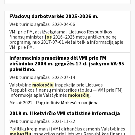
FVadovų darbotvarkės 2025-2026 m.
Web turinio sąrašas
2020-04-06
VMI prie FM, atsižvelgdama į Lietuvos Respublikos
finansų ministeri
jos
2016–2025 metų antikorupcinę
programą, nuo 2017-07-01 viešai teikia informaciją apie
VMI prie FM...
Informacinis pranešimas dėl VMI prie FM
viršininko 2004 m. gegužės 17 d. įsakymo VA-95
pakeitimo.
Web turinio sąrašas
2022-07-14
Valstybinė
mokesčių
inspekcija prie Lietuvos
Respublikos finansų ministerijos (toliau ― VMI prie FM)
informuoja apie Valstybinės
mokesčių
...
Metai:
2022
Pagrindinis:
Mokesčio naujiena
2019 m. II ketvirčio VMI statistinė informacija
Web turinio sąrašas
2021-11-22
Politikų kreipimaisi į VMI dirbančius asmenis Valstybinės
mokesčių
inspekcijos prie Lietuvos Respublikos finansų