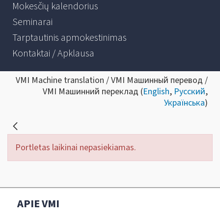
Mokesčių kalendorius
Seminarai
Tarptautinis apmokestinimas
Kontaktai / Apklausa
VMI Machine translation / VMI Машинный перевод /
VMI Машинний переклад (
English
,
Русский
,
Українська
)
Portletas laikinai nepasiekiamas.
APIE VMI