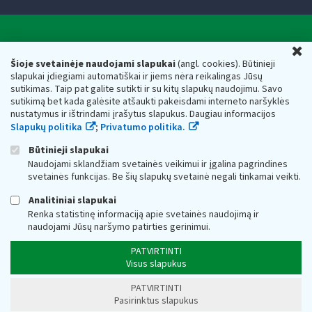
Valstybinė mokesčių inspekcija prie Lietuvos
U
Respublikos finansų ministerijos
Šioje svetainėje naudojami slapukai
(angl. cookies). Būtinieji
slapukai įdiegiami automatiškai ir jiems nėra reikalingas Jūsų
Biudžetinė įstaiga. Juridinio asmens kodas — 188659752,
sutikimas. Taip pat galite sutikti ir su kitų slapukų naudojimu. Savo
adresas: Vasario 16-osios g. 14, 01107 Vilnius, Lietuva, el.paštas:
sutikimą bet kada galėsite atšaukti pakeisdami interneto naršyklės
vmi@vmi.lt
, E. pristatymo dėžutės adresas 188659752
nustatymus ir ištrindami įrašytus slapukus. Daugiau informacijos
Duomenys apie Valstybinę mokesčių inspekciją prie Lietuvos
Slapukų politika
;
Privatumo politika.
Respublikos finansų ministerijos kaupiami ir saugomi Juridinių
asmenų registre
Būtinieji slapukai
Naudojami sklandžiam svetainės veikimui ir įgalina pagrindines
svetainės funkcijas. Be šių slapukų svetainė negali tinkamai veikti.
Analitiniai slapukai
Renka statistinę informaciją apie svetainės naudojimą ir
naudojami Jūsų naršymo patirties gerinimui.
PATVIRTINTI
Visus slapukus
PATVIRTINTI
Pasirinktus slapukus