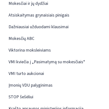
Mokesčiai ir jų dydžiai
Atsiskaitymas grynaisiais pinigais
Dažniausiai užduodami klausimai
Mokesčių ABC
Viktorina moksleiviams
VMI kviečia į „Pasimatymą su mokesčiais“
VMI turto aukcionai
Įmonių VDU palyginimas
STOP šešėliui
Krašto apsaugos ministerijos informacija