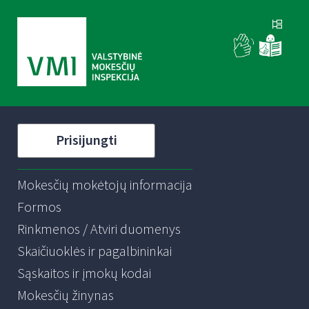
Prisijungti
Mokesčių mokėtojų informacija
Formos
Rinkmenos / Atviri duomenys
Skaičiuoklės ir pagalbininkai
Sąskaitos ir įmokų kodai
Mokesčių žinynas