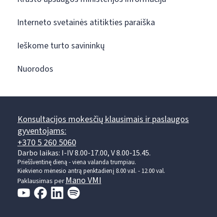
Interneto svetainės atitikties paraiška
Ieškome turto savininkų
Nuorodos
Konsultacijos mokesčių klausimais ir paslaugos
gyventojams:
+370 5 260 5060
Darbo laikas: I-IV 8.00-17.00, V 8.00-15.45.
Prieššventinę dieną - viena valanda trumpiau.
Kiekvieno mėnesio antrą penktadienį 8.00 val. - 12.00 val.
Mano VMI
Paklausimas per