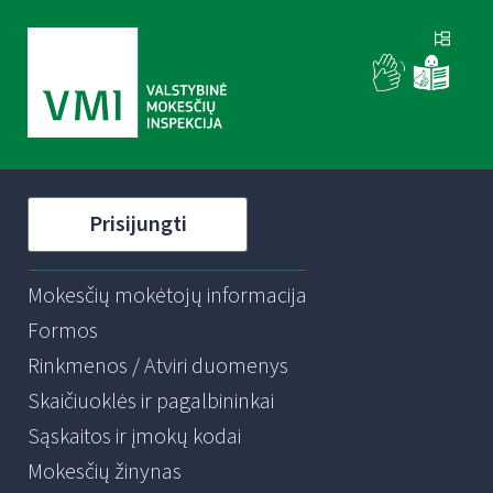
Prisijungti
Mokesčių mokėtojų informacija
Formos
Rinkmenos / Atviri duomenys
Skaičiuoklės ir pagalbininkai
Sąskaitos ir įmokų kodai
Mokesčių žinynas