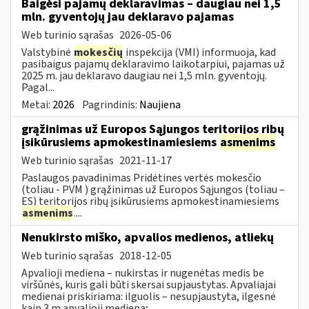
Baigėsi pajamų deklaravimas – daugiau nei 1,5
mln. gyventojų jau deklaravo pajamas
Web turinio sąrašas
2026-05-06
Valstybinė
mokesčių
inspekcija (VMI) informuoja, kad
pasibaigus pajamų deklaravimo laikotarpiui, pajamas už
2025 m. jau deklaravo daugiau nei 1,5 mln. gyventojų.
Pagal...
Metai:
2026
Pagrindinis:
Naujiena
grąžinimas už Europos Sąjungos teritorijos ribų
įsikūrusiems apmokestinamiesiems
asmenims
Web turinio sąrašas
2021-11-17
Paslaugos pavadinimas Pridėtines vertės mokesčio
(toliau - PVM ) grąžinimas už Europos Sąjungos (toliau –
ES) teritorijos ribų įsikūrusiems apmokestinamiesiems
asmenims
....
Nenukirsto miško, apvalios medienos, atliekų
Web turinio sąrašas
2018-12-05
Apvalioji mediena – nukirstas ir nugenėtas medis be
viršūnės, kuris gali būti skersai supjaustytas. Apvaliajai
medienai priskiriama: ilguolis – nesupjaustyta, ilgesnė
kaip 3 m apvalioji mediena;...