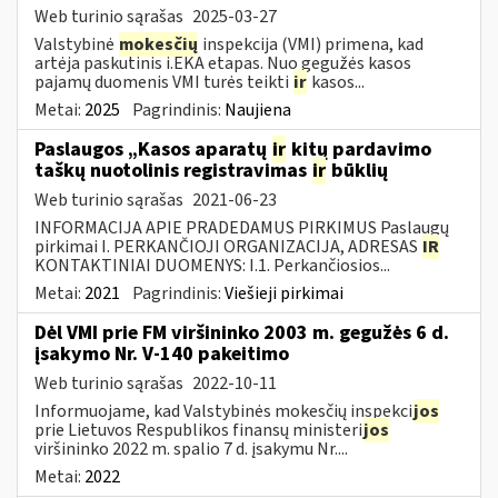
Web turinio sąrašas
2025-03-27
Valstybinė
mokesčių
inspekcija (VMI) primena, kad
artėja paskutinis i.EKA etapas. Nuo gegužės kasos
pajamų duomenis VMI turės teikti
ir
kasos...
Metai:
2025
Pagrindinis:
Naujiena
Paslaugos „Kasos aparatų
ir
kitų pardavimo
taškų nuotolinis registravimas
ir
būklių
Web turinio sąrašas
2021-06-23
INFORMACIJA APIE PRADEDAMUS PIRKIMUS Paslaugų
pirkimai I. PERKANČIOJI ORGANIZACIJA, ADRESAS
IR
KONTAKTINIAI DUOMENYS: I.1. Perkančiosios...
Metai:
2021
Pagrindinis:
Viešieji pirkimai
Dėl VMI prie FM viršininko 2003 m. gegužės 6 d.
įsakymo Nr. V-140 pakeitimo
Web turinio sąrašas
2022-10-11
Informuojame, kad Valstybinės mokesčių inspekci
jos
prie Lietuvos Respublikos finansų ministeri
jos
viršininko 2022 m. spalio 7 d. įsakymu Nr....
Metai:
2022