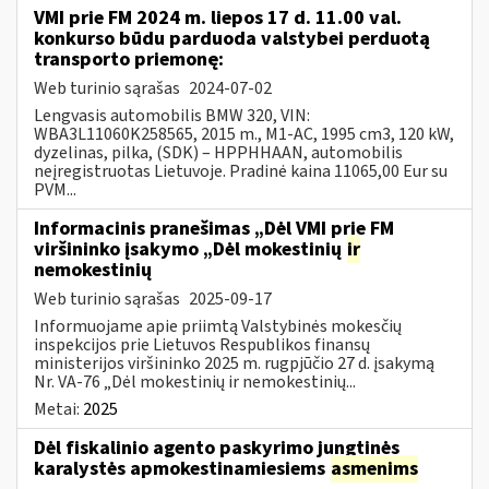
VMI prie FM 2024 m. liepos 17 d. 11.00 val.
konkurso būdu parduoda valstybei perduotą
transporto priemonę:
Web turinio sąrašas
2024-07-02
Lengvasis automobilis BMW 320, VIN:
WBA3L11060K258565, 2015 m., M1-AC, 1995 cm3, 120 kW,
dyzelinas, pilka, (SDK) – HPPHHAAN, automobilis
neįregistruotas Lietuvoje. Pradinė kaina 11065,00 Eur su
PVM...
Informacinis pranešimas „Dėl VMI prie FM
viršininko įsakymo „Dėl mokestinių
ir
nemokestinių
Web turinio sąrašas
2025-09-17
Informuojame apie priimtą Valstybinės mokesčių
inspekcijos prie Lietuvos Respublikos finansų
ministerijos viršininko 2025 m. rugpjūčio 27 d. įsakymą
Nr. VA-76 „Dėl mokestinių ir nemokestinių...
Metai:
2025
Dėl fiskalinio agento paskyrimo jungtinės
karalystės apmokestinamiesiems
asmenims