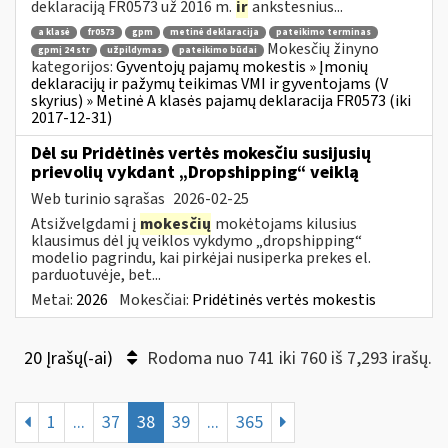
deklaraciją FR0573 už 2016 m.
ir
ankstesnius...
a klasė
fr0573
gpm
metinė deklaracija
pateikimo terminas
Mokesčių žinyno
gpmį 24 str
užpildymas
pateikimo būdai
kategorijos:
Gyventojų pajamų mokestis » Įmonių
deklaracijų ir pažymų teikimas VMI ir gyventojams (V
skyrius) » Metinė A klasės pajamų deklaracija FR0573 (iki
2017-12-31)
Dėl su Pridėtinės vertės mokesčiu susijusių
prievolių vykdant „Dropshipping“ veiklą
Web turinio sąrašas
2026-02-25
Atsižvelgdami į
mokesčių
mokėtojams kilusius
klausimus dėl jų veiklos vykdymo „dropshipping“
modelio pagrindu, kai pirkėjai nusiperka prekes el.
parduotuvėje, bet...
Metai:
2026
Mokesčiai:
Pridėtinės vertės mokestis
20 Įrašų(-ai)
Rodoma nuo 741 iki 760 iš 7,293 irašų.
1
...
37
38
39
...
365