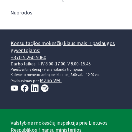
Nuorodos
Konsultacijos mokesčių klausimais ir paslaugos
gyventojams:
+370 5 260 5060
Darbo laikas: I-IV 8.00-17.00, V 8.00-15.45.
Prieššventinę dieną - viena valanda trumpiau.
Kiekvieno mėnesio antrą penktadienį 8.00 val. - 12.00 val.
Mano VMI
Paklausimas per
Valstybinė mokesčių inspekcija prie Lietuvos
Respublikos finansų ministerijos