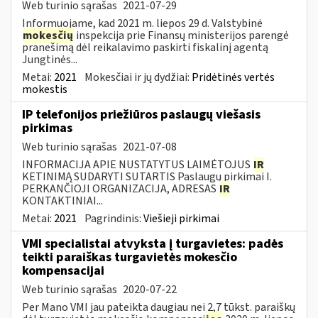
Web turinio sąrašas
2021-07-29
Informuojame, kad 2021 m. liepos 29 d. Valstybinė
mokesčių
inspekcija prie Finansų ministerijos parengė
pranešimą dėl reikalavimo paskirti fiskalinį agentą
Jungtinės...
Metai:
2021
Mokesčiai ir jų dydžiai:
Pridėtinės vertės
mokestis
IP telefonijos priežiūros paslaugų viešasis
pirkimas
Web turinio sąrašas
2021-07-08
INFORMACIJA APIE NUSTATYTUS LAIMĖTOJUS
IR
KETINIMĄ SUDARYTI SUTARTIS Paslaugų pirkimai I.
PERKANČIOJI ORGANIZACIJA, ADRESAS
IR
KONTAKTINIAI...
Metai:
2021
Pagrindinis:
Viešieji pirkimai
VMI specialistai atvyksta į turgavietes: padės
teikti paraiškas turgavietės mokesčio
kompensacijai
Web turinio sąrašas
2020-07-22
Per Mano VMI jau pateikta daugiau nei 2,7 tūkst. paraiškų