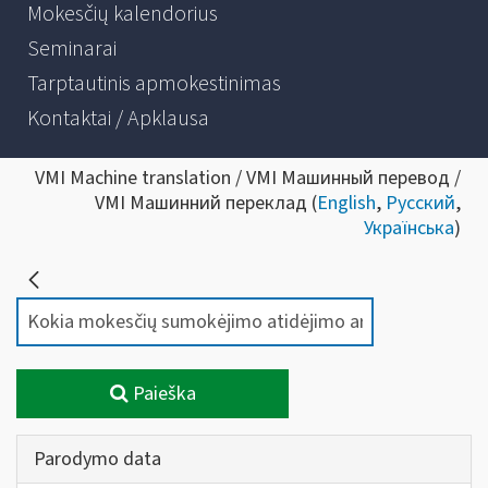
Mokesčių kalendorius
Seminarai
Tarptautinis apmokestinimas
Kontaktai / Apklausa
VMI Machine translation / VMI Машинный перевод /
VMI Машинний переклад (
English
,
Русский
,
Українська
)
Paieška
Parodymo data