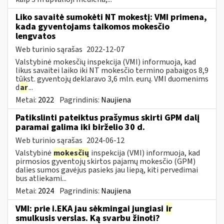
Liko savaitė sumokėti NT mokestį: VMI primena,
kada gyventojams taikomos mokesčio
lengvatos
Web turinio sąrašas
2022-12-07
Valstybinė mokesčių inspekcija (VMI) informuoja, kad
likus savaitei laiko iki NT mokesčio termino pabaigos 8,9
tūkst. gyventojų deklaravo 3,6 mln. eurų. VMI duomenims
d
ar
...
Metai:
2022
Pagrindinis:
Naujiena
Patikslinti pateiktus prašymus skirti GPM dalį
paramai galima iki birželio 30 d.
Web turinio sąrašas
2024-06-12
Valstybinė
mokesčių
inspekcija (VMI) informuoja, kad
pirmosios gyventojų skirtos pajamų mokesčio (GPM)
dalies sumos gavėjus pasieks jau liepą, kiti pervedimai
bus atliekami...
Metai:
2024
Pagrindinis:
Naujiena
VMI: prie i.EKA jau sėkmingai jungiasi
ir
smulkusis verslas. Ką svarbu žinoti?