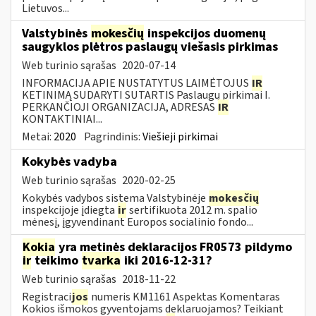
Lietuvos...
Valstybinės
mokesčių
inspekcijos duomenų
saugyklos plėtros paslaugų viešasis pirkimas
Web turinio sąrašas
2020-07-14
INFORMACIJA APIE NUSTATYTUS LAIMĖTOJUS
IR
KETINIMĄ SUDARYTI SUTARTIS Paslaugų pirkimai I.
PERKANČIOJI ORGANIZACIJA, ADRESAS
IR
KONTAKTINIAI...
Metai:
2020
Pagrindinis:
Viešieji pirkimai
Kokybės vadyba
Web turinio sąrašas
2020-02-25
Kokybės vadybos sistema Valstybinėje
mokesčių
inspekcijoje įdiegta
ir
sertifikuota 2012 m. spalio
mėnesį, įgyvendinant Europos socialinio fondo...
Kokia
yra metinės deklaracijos FR0573 pildymo
ir
teikimo
tvarka
iki 2016-12-31?
Web turinio sąrašas
2018-11-22
Registraci
jos
numeris KM1161 Aspektas Komentaras
Kokios išmokos gyventojams deklaruojamos? Teikiant