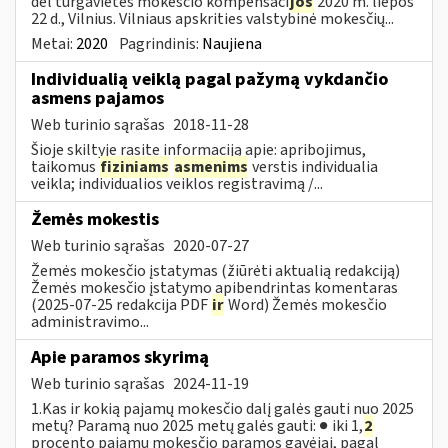
dėl turgavietės mokesčio kompensaci
jos
2020 m. liepos
22 d., Vilnius. Vilniaus apskrities valstybinė mokesčių...
Metai:
2020
Pagrindinis:
Naujiena
Individualią veiklą pagal pažymą vykdančio
asmens pajamos
Web turinio sąrašas
2018-11-28
Šioje skiltyje rasite informaciją apie: apribojimus,
taikomus
fiziniams
asmenims
verstis individualia
veikla; individualios veiklos registravimą /...
Žemės mokestis
Web turinio sąrašas
2020-07-27
Žemės mokesčio įstatymas (žiūrėti aktualią redakciją)
Žemės mokesčio įstatymo apibendrintas komentaras
(2025-07-25 redakcija PDF
ir
Word) Žemės mokesčio
administravimo...
Apie paramos skyrimą
Web turinio sąrašas
2024-11-19
1.Kas ir kokią pajamų mokesčio dalį galės gauti nuo 2025
metų? Paramą nuo 2025 metų galės gauti: ● iki 1,
2
procento pajamų mokesčio paramos gavėjai, pagal