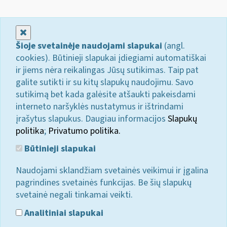
Uždaryti
Šioje svetainėje naudojami slapukai
(angl.
cookies). Būtinieji slapukai įdiegiami automatiškai
ir jiems nėra reikalingas Jūsų sutikimas. Taip pat
galite sutikti ir su kitų slapukų naudojimu. Savo
sutikimą bet kada galėsite atšaukti pakeisdami
interneto naršyklės nustatymus ir ištrindami
įrašytus slapukus. Daugiau informacijos
Slapukų
politika
;
Privatumo politika.
Būtinieji slapukai
Naudojami sklandžiam svetainės veikimui ir įgalina
pagrindines svetainės funkcijas. Be šių slapukų
svetainė negali tinkamai veikti.
Analitiniai slapukai