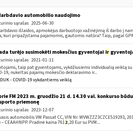
darbdavio automobilio naudojimo
urinio sąrašas
2025-06-30
darbdavio išlaidos, apmokėjus darbuotojo važinėjimą iš darbo į na
, kuri pripažįstama pajamomis, gautomis natūra? Taip, pagal GPMĮ
kada turėjo susimokėti mokesčius gyventojai
ir
gyventoja
urinio sąrašas
2021-01-11
tojams, taip pat gyventojams, vykdžiusiems individualią veiklą su p
-19, nukeltas pajamų mokesčio deklaravimo ir...
DUK - COVID-19 vykdantiems veiklą
prie FM 2023 m. gruodžio 21 d. 14.30 val. konkurso būd
sporto priemonę
urinio sąrašas
2023-12-07
asis automobilis VW Passat CC, VIN Nr. WVWZZZ3CZCE519293, 2011
 – CEAAHNPP. Pradinė kaina 761
2
,20 Eur su PVM....