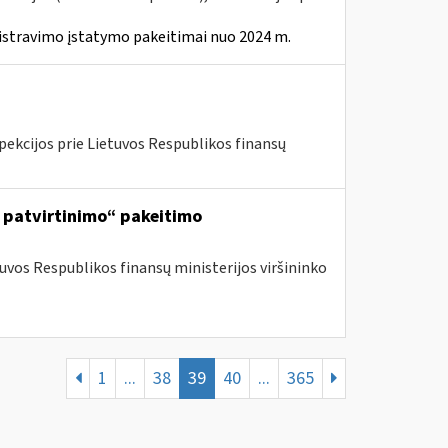
istravimo įstatymo pakeitimai nuo 2024 m.
pekcijos prie Lietuvos Respublikos finansų
ų patvirtinimo“ pakeitimo
tuvos Respublikos finansų ministerijos viršininko
1
...
38
39
40
...
365