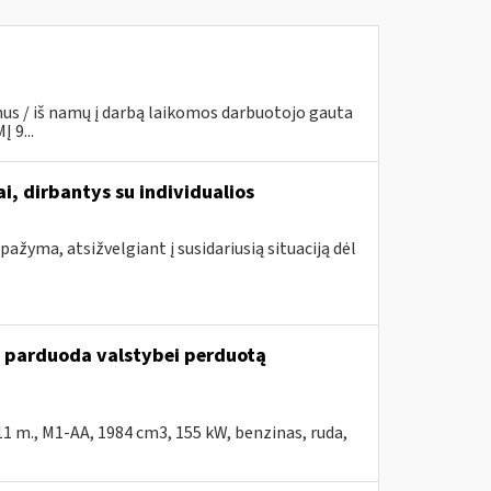
mus / iš namų į darbą laikomos darbuotojo gauta
 9...
i, dirbantys su individualios
ažyma, atsižvelgiant į susidariusią situaciją dėl
u parduoda valstybei perduotą
 m., M1-AA, 1984 cm3, 155 kW, benzinas, ruda,