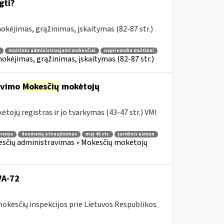
gti?
kėjimas, grąžinimas, įskaitymas (82-87 str.)
muitinės administruojami mokesčiai
nepriemoka muitinei
kėjimas, grąžinimas, įskaitymas (82-87 str.)
ravimo
Mokesčių
mokėtojų
tojų registras ir jo tvarkymas (43-47 str.) VMI
menys
duomenų atnaujinimas
maį 45 str.
juridinis asmuo
sčių administravimas » Mokesčių mokėtojų
VA-72
mokesčių inspekcijos prie Lietuvos Respublikos