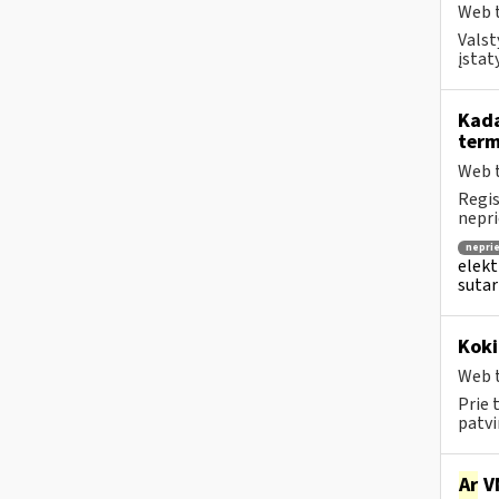
Web t
Valst
įstat
Kada
term
Web t
Regis
nepri
nepri
elekt
sutar
Koki
Web t
Prie 
patvi
Ar
V