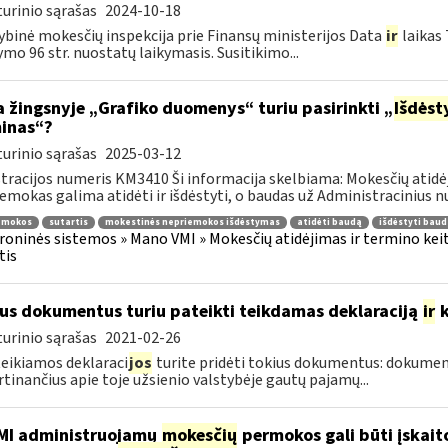
urinio sąrašas
2024-10-18
ybinė mokesčių inspekcija prie Finansų ministerijos Data
ir
laikas
ymo 96 str. nuostatų laikymasis. Susitikimo...
 žingsnyje „Grafiko duomenys“ turiu pasirinkti „
Išdės
inas“?
urinio sąrašas
2025-03-12
tracijos numeris KM3410 Ši informacija skelbiama: Mokesčių atidė
emokas galima atidėti ir išdėstyti, o baudas už Administracinius n
emokos
sutartis
mokestinės nepriemokos išdėstymas
atidėti baudą
išdėstyti baud
roninės sistemos » Mano VMI » Mokesčių atidėjimas ir termino kei
tis
us dokumentus turiu pateikti teikdamas deklaraciją
ir
k
urinio sąrašas
2021-02-26
teikiamos deklaraci
jos
turite pridėti tokius dokumentus: dokumen
rtinančius apie toje užsienio valstybėje gautų pajamų...
MI administruojamų
mokesčių
permokos gali būti įskai