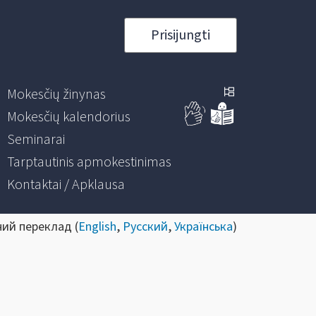
Prisijungti
Mokesčių žinynas
Mokesčių kalendorius
Seminarai
Tarptautinis apmokestinimas
Kontaktai / Apklausa
ний переклад (
English
,
Русский
,
Українська
)