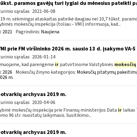
tūkst. paramos gavėjų turi lygiai du mėnesius pateikti 
urinio sąrašas
2021-06-08
19 m. sėkmingai ataskaitas pateikė daugiau nei 10,7 tūkst. paramos g
ybinės mokesčių inspekcija (toliau – VMI) informuoja, kad...
:
2021
Pagrindinis:
Naujiena
VMI prie FM viršininko 2026 m. sausio 13 d. įsakymo VA-5
urinio sąrašas
2026-01-14
rmuojame, kad parengėme
ir
patvirtinome Valstybinės
mokesčių
:
2026
Mokesčių žinyno kategorijos:
Mokesčių įstatymų pakeitima
026 m.
otvarkių archyvas 2019 m.
urinio sąrašas
2020-04-06
ybinė mokesčių inspekcija prie Finansų ministerijos Data
ir
laikas
ymo 96 str. nuostatų laikymasis. Susitikimo...
otvarkių archyvas 2019 m.