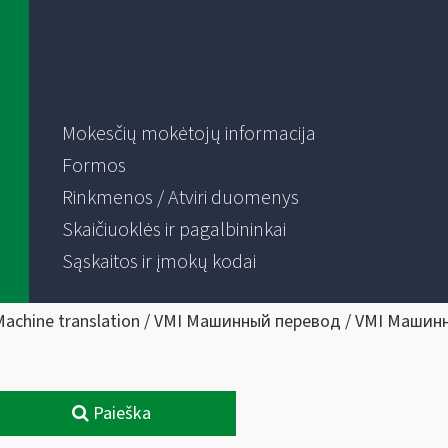
Mokesčių mokėtojų informacija
Formos
Rinkmenos / Atviri duomenys
Skaičiuoklės ir pagalbininkai
Sąskaitos ir įmokų kodai
Machine translation / VMI Машинный перевод / VMI Машин
Paieška