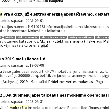
:
2022
Pagrindinis:
Mokesčio naujiena
ia
yra akcizų už elektros energiją apskaičiavimo, dekla
urinio sąrašas
2025-09-01
tracijos numeris KM1404 Ši informacija skelbiama: Mokesčio apsk
tas Komentarai Mokestinis laikotarpis...
i
fr0630a
elektros energija
akcizų deklaravimas
akcizų sumokėjimas
akcizų aps
čių žinyno kategorijos:
Akcizai » Elektros energija (II skyriaus IV
mokėjimas (elektros energija)
o 2019 metų liepos 1 d.
urinio sąrašas
2019-03-08
ia teise galės pasinaudoti tik PVM mokėtojai juridiniai asmenys, k
s neviršijo 300000 eurų, bet tik tie juridiniai asmenys, kurie neįsigyj
 (Archyvas):
2019
Mokesčiai:
Pridėtinės vertės mokestis
Pagrindi
2 „Dėl duomenų apie tarptautines mokėjimo operacijas
urinio sąrašas
2023-05-31
ybinė
mokesčių
inspekcija prie Lietuvos Respublikos finansų mini