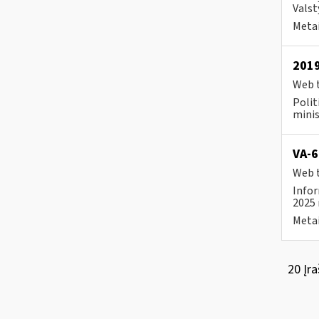
Valst
Metai
2019
Web t
Polit
minis
VA-6
Web t
Infor
2025 
Metai
20 Įra