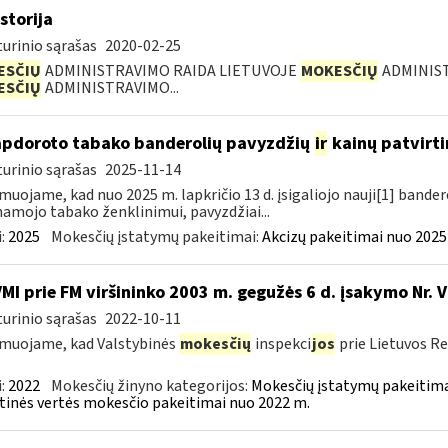
storija
urinio sąrašas
2020-02-25
ESČIŲ
ADMINISTRAVIMO RAIDA LIETUVOJE
MOKESČIŲ
ADMINIST
ESČIŲ
ADMINISTRAVIMO...
apdoroto tabako banderolių pavyzdžių
ir
kainų patvirt
urinio sąrašas
2025-11-14
muojame, kad nuo 2025 m. lapkričio 13 d. įsigaliojo nauji[1] banderol
namojo tabako ženklinimui, pavyzdžiai...
:
2025
Mokesčių įstatymų pakeitimai:
Akcizų pakeitimai nuo 2025
VMI prie FM viršininko 2003 m. gegužės 6 d. įsakymo Nr. 
urinio sąrašas
2022-10-11
muojame, kad Valstybinės
mokesčių
inspekci
jos
prie Lietuvos Re
:
2022
Mokesčių žinyno kategorijos:
Mokesčių įstatymų pakeitima
tinės vertės mokesčio pakeitimai nuo 2022 m.