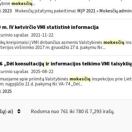
ybinė
mokesčių
...
:
2023
Mokesčių įstatymų pakeitimai:
MĮP 2021 » Mokesčių admin
 m. IV ketvirčio VMI statistinė informacija
urinio sąrašas
2021-11-22
ikų kreipimaisi į VMI dirbančius asmenis Valstybinės
mokesčių
ins
terijos viršininko 2017 m. gruodžio 27 d. įsakymu Nr....
6 „Dėl konsultacijų
ir
informacijos teikimo VMI taisykli
urinio sąrašas
2025-08-22
muojame apie priimtą Valstybinės
mokesčių
inspekcijos prie Lie
m. rugpjūčio 21 d. įsakymą Nr. VA-74 „Dėl...
:
2025
šų(-ai)
Rodoma nuo 761 iki 780 iš 7,293 irašų.