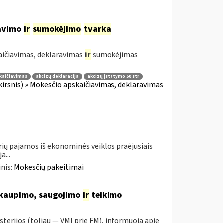
ravimo
ir
sumokėjimo
tvarka
aičiavimas, deklaravimas
ir
sumokėjimas
kaičiavimas
akcizų deklaracija
akcizų įstatymo 50 str
 skirsnis) » Mokesčio apskaičiavimas, deklaravimas
urių pajamos iš ekonominės veiklos praėjusiais
a...
nis:
Mokesčių pakeitimai
 kaupimo, saugojimo
ir
teikimo
sterijos (toliau ― VMI prie FM), informuoja apie