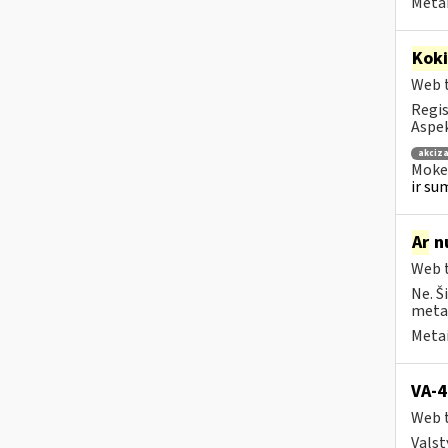
Metai
Kok
Web t
Regis
Aspek
akciza
Mokes
ir su
Ar
nu
Web t
Ne. Š
metai
Metai
VA-4
Web t
Valst