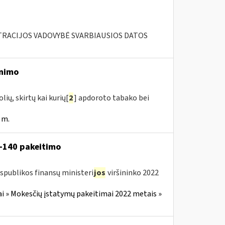
RACIJOS VADOVYBĖ SVARBIAUSIOS DATOS
inimo
ių, skirtų kai kurių[
2
] apdoroto tabako bei
 m.
V-140 pakeitimo
spublikos finansų ministeri
jos
viršininko 2022
i » Mokesčių įstatymų pakeitimai 2022 metais »