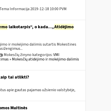
 Tema Informacija 2019-12-18 10:00 PVM
tymo
laikotarpis“, o kada...„
Atidėjimo
jimo ir mokėjimo dalimis sutartis Mokestines
usižengimus...
Mokesčių žinyno kategorijos:
VMI
ą
timas » Mokesčių atidėjimo ir mokėjimo dalimis
aip tai atlikti?
tus apie gautas pajamas užsienio valstybėje,
tomos Muitinės