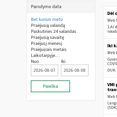
Parodymo data
Dėl 
Bet kuriuo metu
Web t
Praėjusią valandą
1.Ar 
Paskutines 24 valandas
nauda
Praėjusią savaitę
Praėjusį mėnesį
Iki 
Praėjusiais metais
Web t
Laikotarpyje…
Gyven
Nuo
Iki
COVID
DUK:
VMI 
Paieška
tran
Web t
Lengv
(SDK)