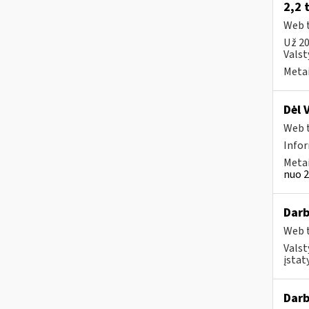
2,2 
Web t
Už 20
Valst
Metai
Dėl 
Web t
Info
Metai
nuo 2
Darb
Web t
Valst
įstat
Darb