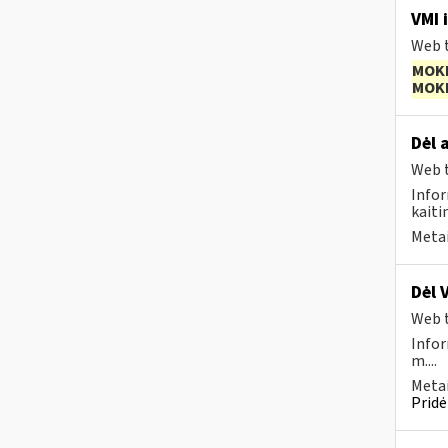
VMI i
Web t
MOK
MOK
Dėl 
Web t
Infor
kaiti
Metai
Dėl 
Web t
Infor
m....
Metai
Pridė