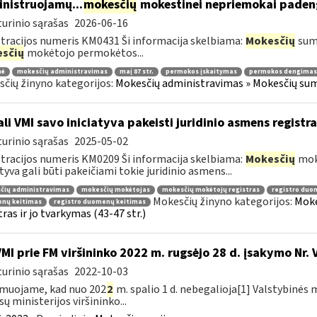
nistruojamų...
mokesčių
mokestinei nepriemokai paden
urinio sąrašas
2026-06-16
tracijos numeris KM0431 Ši informacija skelbiama:
Mokesčių
sumo
sčių
mokėtojo permokėtos...
nė
mokesčių administravimas
maį 87 str.
permokos įskaitymas
permokos dengimas
čių žinyno kategorijos:
Mokesčių administravimas » Mokesčių sumo
li VMI savo iniciatyva pakeisti juridinio asmens regist
urinio sąrašas
2025-05-02
tracijos numeris KM0209 Ši informacija skelbiama:
Mokesčių
mokė
atyva gali būti pakeičiami tokie juridinio asmens...
čių administravimas
mokesčių mokėtojas
mokesčių mokėtojų registras
registro duo
Mokesčių žinyno kategorijos:
Moke
nų keitimas
registro duomenų keitimas
tras ir jo tvarkymas (43-47 str.)
VMI prie FM viršininko 2022 m. rugsėjo 28 d. įsakymo Nr. 
urinio sąrašas
2022-10-03
muojame, kad nuo 202
2
m. spalio 1 d. nebegalioja[1] Valstybinės 
sų ministerijos viršininko...