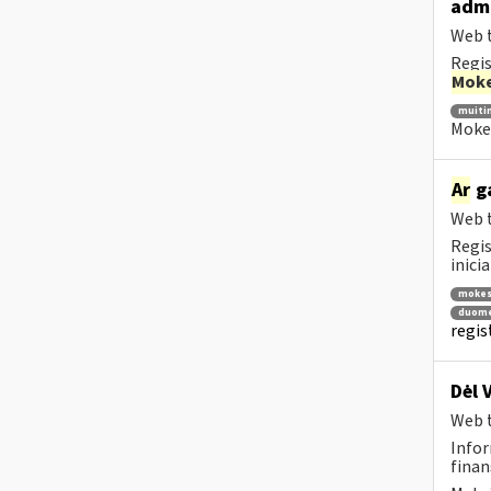
admi
Web t
Regis
Moke
muiti
Mokes
Ar
ga
Web t
Regis
inici
mokes
duome
regis
Dėl 
Web t
Infor
finan