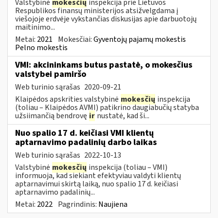
Valstybinė
mokesčių
inspekcija prie Lietuvos
Respublikos finansų ministerijos atsižvelgdama į
viešojoje erdvėje vykstančias diskusijas apie darbuotojų
maitinimo...
Metai:
2021
Mokesčiai:
Gyventojų pajamų mokestis
Pelno mokestis
VMI: akcininkams butus pastatė, o mokesčius
valstybei pamiršo
Web turinio sąrašas
2020-09-21
Klaipėdos apskrities valstybinė
mokesčių
inspekcija
(toliau – Klaipėdos AVMI) patikrino daugiabučių statyba
užsiimančią bendrovę
ir
nustatė, kad ši...
Nuo spalio 17 d. keičiasi VMI klientų
aptarnavimo padalinių darbo laikas
Web turinio sąrašas
2022-10-13
Valstybinė
mokesčių
inspekcija (toliau – VMI)
informuoja, kad siekiant efektyviau valdyti klientų
aptarnavimui skirtą laiką, nuo spalio 17 d. keičiasi
aptarnavimo padalinių...
Metai:
2022
Pagrindinis:
Naujiena