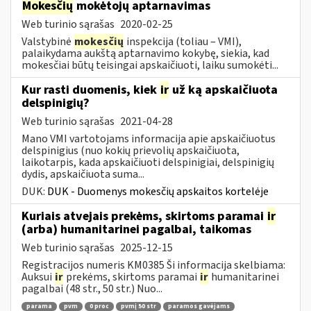
Mokesčių
mokėtojų aptarnavimas
Web turinio sąrašas
2020-02-25
Valstybinė
mokesčių
inspekcija (toliau – VMI),
palaikydama aukštą aptarnavimo kokybę, siekia, kad
mokesčiai būtų teisingai apskaičiuoti, laiku sumokėti...
Kur rasti duomenis, kiek
ir
už ką apskaičiuota
delspinigių?
Web turinio sąrašas
2021-04-28
Mano VMI vartotojams informacija apie apskaičiuotus
delspinigius (nuo kokių prievolių apskaičiuota,
laikotarpis, kada apskaičiuoti delspinigiai, delspinigių
dydis, apskaičiuota suma...
DUK:
DUK - Duomenys mokesčių apskaitos kortelėje
Kuriais atvejais prekėms, skirtoms paramai
ir
(arba) humanitarinei pagalbai, taikomas
Web turinio sąrašas
2025-12-15
Registracijos numeris KM0385 Ši informacija skelbiama:
Auksui
ir
prekėms, skirtoms paramai
ir
humanitarinei
pagalbai (48 str., 50 str.) Nuo...
parama
pvm
0 proc
pvmį 50 str
paramos gavėjams