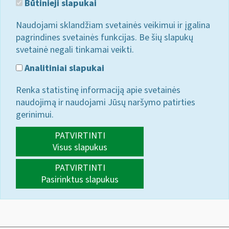
Būtinieji slapukai
Naudojami sklandžiam svetainės veikimui ir įgalina
pagrindines svetainės funkcijas. Be šių slapukų
svetainė negali tinkamai veikti.
Analitiniai slapukai
Renka statistinę informaciją apie svetainės
naudojimą ir naudojami Jūsų naršymo patirties
gerinimui.
PATVIRTINTI
Visus slapukus
PATVIRTINTI
Pasirinktus slapukus