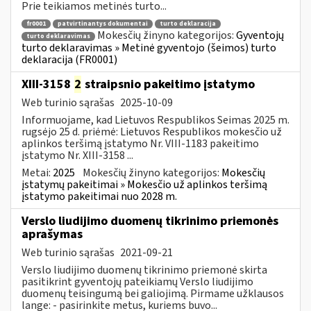
Prie teikiamos metinės turto...
fr0001
patvirtinantys dokumentai
turto deklaracija
Mokesčių žinyno kategorijos:
Gyventojų
turto deklaravimas
turto deklaravimas » Metinė gyventojo (šeimos) turto
deklaracija (FR0001)
XIII-3158
2
straipsnio pakeitimo įstatymo
Web turinio sąrašas
2025-10-09
Informuojame, kad Lietuvos Respublikos Seimas 2025 m.
rugsėjo 25 d. priėmė: Lietuvos Respublikos mokesčio už
aplinkos teršimą įstatymo Nr. VIII-1183 pakeitimo
įstatymo Nr. XIII-3158 ...
Metai:
2025
Mokesčių žinyno kategorijos:
Mokesčių
įstatymų pakeitimai » Mokesčio už aplinkos teršimą
įstatymo pakeitimai nuo 2028 m.
Verslo liudijimo duomenų tikrinimo priemonės
aprašymas
Web turinio sąrašas
2021-09-21
Verslo liudijimo duomenų tikrinimo priemonė skirta
pasitikrint gyventojų pateikiamų Verslo liudijimo
duomenų teisingumą bei galiojimą. Pirmame užklausos
lange: - pasirinkite metus, kuriems buvo...