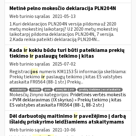
Metinė pelno mokesčio deklaracija PLN204N
Web turinio sąrašas
2021-05-13
1.Kuri deklaracijos PLN204N versija pildoma už 2020
metų mokestinį laikotarpį? Už 2020 metų mokestinį
laikotarpį pildoma deklaracijos PLN204N, 7 versija.
2.Kada reikia pateikti deklaraciją PLN204N...
Kada
ir
kokiu būdu turi būti pateikiama prekių
tiekimo
ir
paslaugų teikimo į kitas
Web turinio sąrašas
2025-07-02
Registraci
jos
numeris KM1153 Ši informacija skelbiama:
Prekių tiekimo
ir
paslaugų teikimo į kitas ES valstybes
ataskaita FR0564 (88-1 str.) Prekių...
ataskaita
fr0564
pvm
pvmį 88-1 str
prekių tiekimo į es ataskaita
Mokesčių žinyno kategorijos:
Pridėtinės vertės mokestis
» PVM deklaravimas (IX skyrius) » Prekių tiekimo į kitas
ES valstybes ataskaita FR0564 (88-1, 88-2 str.)
Dėl darbuotojų maitinimo
ir
pavežėjimo į darbą
išlaidų priskyrimo leidžiamiems atskaitymams
Web turinio sąrašas
2021-10-06