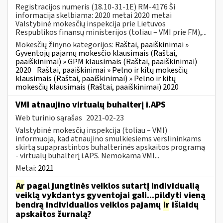
Registracijos numeris (18.10-31-1E) RM-4176 Ši
informacija skelbiama: 2020 metai 2020 metai
Valstybinė mokesčių inspekcija prie Lietuvos
Respublikos finansų ministerijos (toliau – VMI prie FM),...
Mokesčių žinyno kategorijos:
Raštai, paaiškinimai »
Gyventojų pajamų mokesčio klausimais (Raštai,
paaiškinimai) » GPM klausimais (Raštai, paaiškinimai)
2020
Raštai, paaiškinimai » Pelno ir kitų mokesčių
klausimais (Raštai, paaiškinimai) » Pelno ir kitų
mokesčių klausimais (Raštai, paaiškinimai) 2020
VMI atnaujino virtualų buhalterį i.APS
Web turinio sąrašas
2021-02-23
Valstybinė mokesčių inspekcija (toliau – VMI)
informuoja, kad atnaujino smulkiesiems verslininkams
skirtą supaprastintos buhalterinės apskaitos programą
- virtualų buhalterį i.APS. Nemokama VMI...
Metai:
2021
Ar
pagal jungtinės veiklos sutartį individualią
veiklą vykdantys gyventojai gali...pildyti vieną
bendrą individualios veiklos pajamų
ir
išlaidų
apskaitos žurnalą?