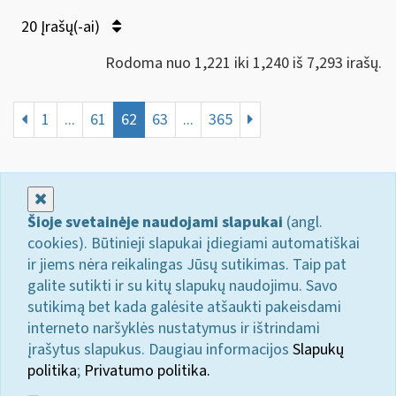
20 Įrašų(-ai)
Rodoma nuo 1,221 iki 1,240 iš 7,293 irašų.
1
...
61
62
63
...
365
Uždaryti
Šioje svetainėje naudojami slapukai
(angl.
cookies). Būtinieji slapukai įdiegiami automatiškai
ir jiems nėra reikalingas Jūsų sutikimas. Taip pat
galite sutikti ir su kitų slapukų naudojimu. Savo
sutikimą bet kada galėsite atšaukti pakeisdami
interneto naršyklės nustatymus ir ištrindami
įrašytus slapukus. Daugiau informacijos
Slapukų
politika
;
Privatumo politika.