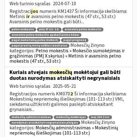
Web turinio sąrašas
2024-07-10
Registraci
jos
numeris KM1437 Ši informacija skelbiama:
Metinis
ir
avansinis pelno mokestis (47 str., 53 str.)
Avansinis pelno mokestis gali būti...
pelno mokestis
pmį 47 str. 2 d.
avansinis pelno mokestis
avansinio pelno mokesčio apskaičiavimo būdai
pagal numatomą pelno mokestį
pagal prognozę
Mokesčių žinyno
pagal praeitų metų veiklos rezultatus
kategorijos:
Pelno mokestis » Mokesčio sumokėjimas ir
grąžinimas (PMĮ X skyrius) » Metinis ir avansinis pelno
mokestis (47 str., 53 str.)
Kuriais atvejais
mokesčių
mokėtojui gali būti
duotas nurodymas atsiskaityti negrynaisiais
Web turinio sąrašas
2025-05-21
Registracijos numeris KM070
2
Ši informacija skelbiama:
Mokestinių nepriemokų išieškojimas (101-113 str.) VMI,
siekdama užtikrinti galimos paslėpti atsiskaitant
grynaisiais...
mokesčių administravimas
mokesčių mokėtojas
maį 104-2 str.
Mokesčių žinyno
nurodymas atsiskaityti negrynaisiais pinigais
kategorijos:
Mokesčių administravimas » Mokestinių
nepriemokų išieškojimas (101-113 str.)