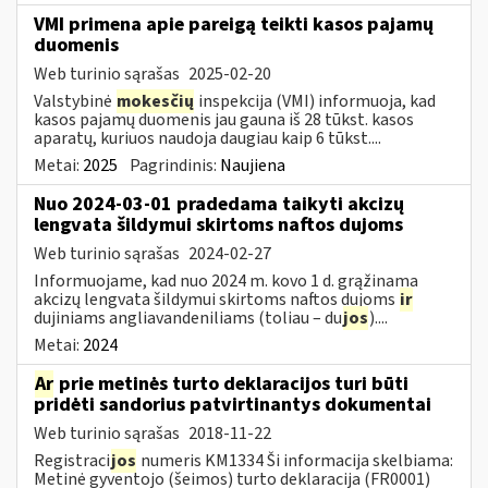
VMI primena apie pareigą teikti kasos pajamų
duomenis
Web turinio sąrašas
2025-02-20
Valstybinė
mokesčių
inspekcija (VMI) informuoja, kad
kasos pajamų duomenis jau gauna iš 28 tūkst. kasos
aparatų, kuriuos naudoja daugiau kaip 6 tūkst....
Metai:
2025
Pagrindinis:
Naujiena
Nuo 2024-03-01 pradedama taikyti akcizų
lengvata šildymui skirtoms naftos dujoms
Web turinio sąrašas
2024-02-27
Informuojame, kad nuo 2024 m. kovo 1 d. grąžinama
akcizų lengvata šildymui skirtoms naftos dujoms
ir
dujiniams angliavandeniliams (toliau – du
jos
)....
Metai:
2024
Ar
prie metinės turto deklaracijos turi būti
pridėti sandorius patvirtinantys dokumentai
Web turinio sąrašas
2018-11-22
Registraci
jos
numeris KM1334 Ši informacija skelbiama:
Metinė gyventojo (šeimos) turto deklaracija (FR0001)