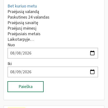
Bet kuriuo metu
Praėjusią valandą
Paskutines 24 valandas
Praėjusią savaitę
Praėjusį mėnesį
Praėjusiais metais
Laikotarpyje…
Nuo
Iki
Paieška