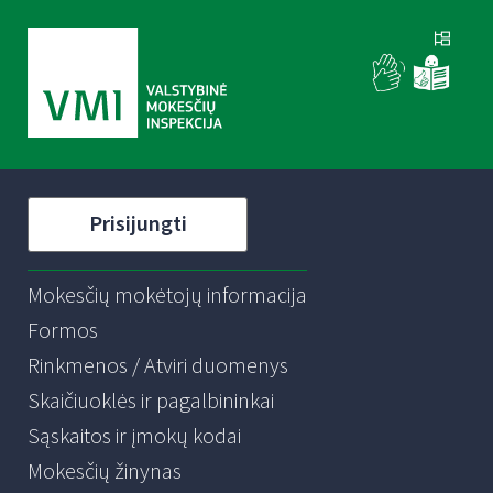
Prisijungti
Mokesčių mokėtojų informacija
Formos
Rinkmenos / Atviri duomenys
Skaičiuoklės ir pagalbininkai
Sąskaitos ir įmokų kodai
Mokesčių žinynas