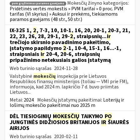
Mokesčių žinyno kategorijos:
pvm grąžinimas paramos gavėjams
Pridėtinės vertės mokestis » PVM tarifai » 0 proc. PVM
tarifas (VI skyrius) » Auksui ir prekėms, tiekiamoms
paramos gavėjams (48 str., 50 str.)
IX-325 1,
2
, 7-3, 10, 10-1, 16, 20, 20-1, 20-3, 21,
22, 23, 26, 28, 29-1, 29-
2
, straipsnių...
ir
trečiojo skirsnio pavadinimo pakeitimo,
įstatymo papildymo
2
-1, 10-4, 15-1, 16...-1,
straipsniais
ir
20-4, 20-6, straipsnių
pripažinimo netekusiais galios įstatymą
Web turinio sąrašas
2024-11-28
Valstybinė
mokesčių
inspekcija prie Lietuvos
Respublikos finansų ministerijos (toliau — VMI prie FM),
informuoja, kad 2024 m. lapkričio 7 d. buvo priimtas
Lietuvos...
Metai:
2024
Mokesčių įstatymų pakeitimai:
Loterijų ir
lošimų mokesčio pakeitimai nuo 2025 m
DĖL TIESIOGINIŲ
MOKESČIŲ
TAIKYMO
PO
JUNGTINĖS DIDŽIOSIOS BRITANIJOS
IR
ŠIAURĖS
AIRIJOS
Web turinio sąrašas
2020-02-11