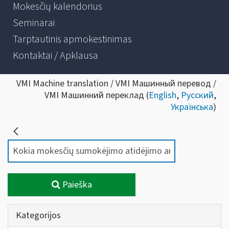
Mokesčių kalendorius
Seminarai
Tarptautinis apmokestinimas
Kontaktai / Apklausa
VMI Machine translation / VMI Машинный перевод /
VMI Машинний переклад (
English
,
Русский
,
Українська
)
Paieška
Kategorijos