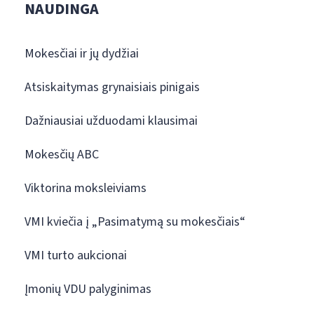
NAUDINGA
Mokesčiai ir jų dydžiai
Atsiskaitymas grynaisiais pinigais
Dažniausiai užduodami klausimai
Mokesčių ABC
Viktorina moksleiviams
VMI kviečia į „Pasimatymą su mokesčiais“
VMI turto aukcionai
Įmonių VDU palyginimas