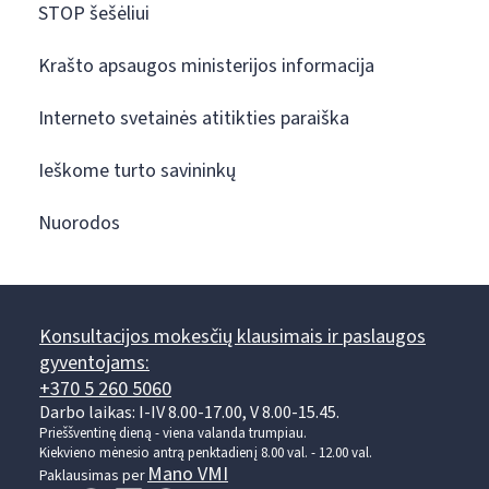
STOP šešėliui
Krašto apsaugos ministerijos informacija
Interneto svetainės atitikties paraiška
Ieškome turto savininkų
Nuorodos
Konsultacijos mokesčių klausimais ir paslaugos
gyventojams:
+370 5 260 5060
Darbo laikas: I-IV 8.00-17.00, V 8.00-15.45.
Prieššventinę dieną - viena valanda trumpiau.
Kiekvieno mėnesio antrą penktadienį 8.00 val. - 12.00 val.
Mano VMI
Paklausimas per