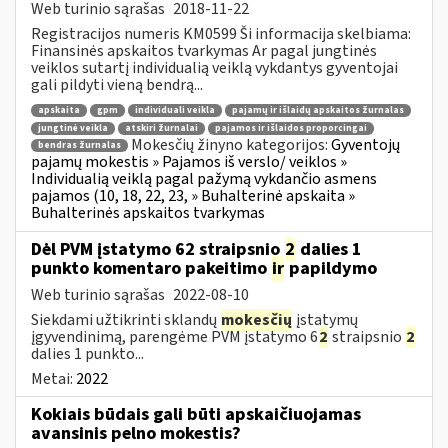
Web turinio sąrašas
2018-11-22
Registracijos numeris KM0599 Ši informacija skelbiama:
Finansinės apskaitos tvarkymas Ar pagal jungtinės
veiklos sutartį individualią veiklą vykdantys gyventojai
gali pildyti vieną bendrą...
apskaita
gpm
individuali veikla
pajamų ir išlaidų apskaitos žurnalas
jungtinė veikla
atskiri žurnalai
pajamos ir išlaidos proporcingai
Mokesčių žinyno kategorijos:
Gyventojų
bendras žurnalas
pajamų mokestis » Pajamos iš verslo/ veiklos »
Individualią veiklą pagal pažymą vykdančio asmens
pajamos (10, 18, 22, 23, » Buhalterinė apskaita »
Buhalterinės apskaitos tvarkymas
Dėl PVM įstatymo 62 straipsnio
2
dalies 1
punkto komentaro pakeitimo
ir
papildymo
Web turinio sąrašas
2022-08-10
Siekdami užtikrinti sklandų
mokesčių
įstatymų
įgyvendinimą, parengėme PVM įstatymo 6
2
straipsnio
2
dalies 1 punkto...
Metai:
2022
Kokiais būdais gali būti apskaičiuojamas
avansinis pelno mokestis?