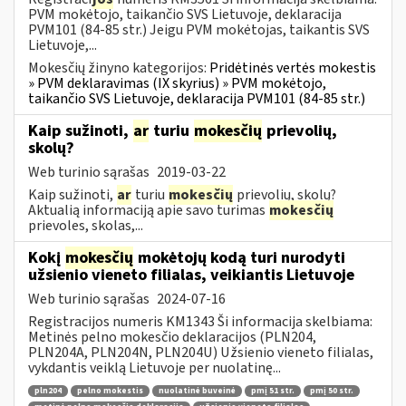
PVM mokėtojo, taikančio SVS Lietuvoje, deklaracija
PVM101 (84-85 str.) Jeigu PVM mokėtojas, taikantis SVS
Lietuvoje,...
Mokesčių žinyno kategorijos:
Pridėtinės vertės mokestis
» PVM deklaravimas (IX skyrius) » PVM mokėtojo,
taikančio SVS Lietuvoje, deklaracija PVM101 (84-85 str.)
Kaip sužinoti,
ar
turiu
mokesčių
prievolių,
skolų?
Web turinio sąrašas
2019-03-22
Kaip sužinoti,
ar
turiu
mokesčių
prievolių, skolų?
Aktualią informaciją apie savo turimas
mokesčių
prievoles, skolas,...
Kokį
mokesčių
mokėtojų kodą turi nurodyti
užsienio vieneto filialas, veikiantis Lietuvoje
Web turinio sąrašas
2024-07-16
Registracijos numeris KM1343 Ši informacija skelbiama:
Metinės pelno mokesčio deklaracijos (PLN204,
PLN204A, PLN204N, PLN204U) Užsienio vieneto filialas,
vykdantis veiklą Lietuvoje per nuolatinę...
pln204
pelno mokestis
nuolatinė buveinė
pmį 51 str.
pmį 50 str.