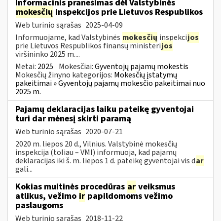
Informacinis pranešimas dėl Valstybinės
mokesčių
inspekcijos prie Lietuvos Respublikos
Web turinio sąrašas
2025-04-09
Informuojame, kad Valstybinės
mokesčių
inspekci
jos
prie Lietuvos Respublikos finansų ministeri
jos
viršininko 2025 m....
Metai:
2025
Mokesčiai:
Gyventojų pajamų mokestis
Mokesčių žinyno kategorijos:
Mokesčių įstatymų
pakeitimai » Gyventojų pajamų mokesčio pakeitimai nuo
2025 m.
Pajamų deklaracijas laiku pateikę gyventojai
turi dar mėnesį skirti paramą
Web turinio sąrašas
2020-07-21
2020 m. liepos 20 d., Vilnius. Valstybinė mokesčių
inspekcija (toliau – VMI) informuoja, kad pajamų
deklaracijas iki š. m. liepos 1 d. pateikę gyventojai vis d
ar
gali...
Kokias muitinės procedūras
ar
veiksmus
atlikus, vežimo
ir
papildomoms vežimo
paslaugoms
Web turinio sąrašas
2018-11-22