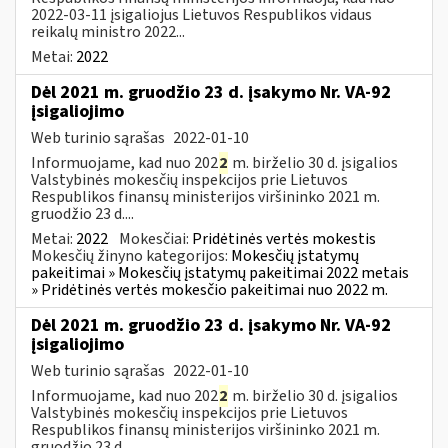
2022-03-11 įsigaliojus Lietuvos Respublikos vidaus
reikalų ministro 2022...
Metai:
2022
Dėl 2021 m. gruodžio 23 d. įsakymo Nr. VA-92
įsigaliojimo
Web turinio sąrašas
2022-01-10
Informuojame, kad nuo 202
2
m. birželio 30 d. įsigalios
Valstybinės mokesčių inspekcijos prie Lietuvos
Respublikos finansų ministerijos viršininko 2021 m.
gruodžio 23 d....
Metai:
2022
Mokesčiai:
Pridėtinės vertės mokestis
Mokesčių žinyno kategorijos:
Mokesčių įstatymų
pakeitimai » Mokesčių įstatymų pakeitimai 2022 metais
» Pridėtinės vertės mokesčio pakeitimai nuo 2022 m.
Dėl 2021 m. gruodžio 23 d. įsakymo Nr. VA-92
įsigaliojimo
Web turinio sąrašas
2022-01-10
Informuojame, kad nuo 202
2
m. birželio 30 d. įsigalios
Valstybinės mokesčių inspekcijos prie Lietuvos
Respublikos finansų ministerijos viršininko 2021 m.
gruodžio 23 d....