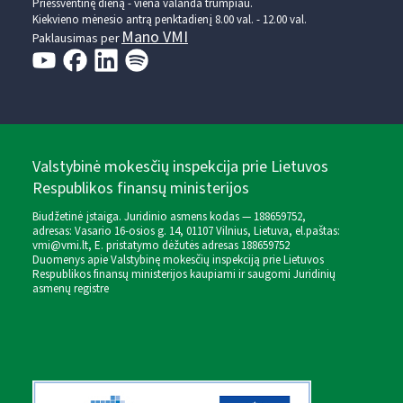
Prieššventinę dieną - viena valanda trumpiau.
Kiekvieno mėnesio antrą penktadienį 8.00 val. - 12.00 val.
Mano VMI
Paklausimas per
Valstybinė mokesčių inspekcija prie Lietuvos
Respublikos finansų ministerijos
Biudžetinė įstaiga. Juridinio asmens kodas — 188659752,
adresas: Vasario 16-osios g. 14, 01107 Vilnius, Lietuva, el.paštas:
vmi@vmi.lt
, E. pristatymo dėžutės adresas 188659752
Duomenys apie Valstybinę mokesčių inspekciją prie Lietuvos
Respublikos finansų ministerijos kaupiami ir saugomi Juridinių
asmenų registre