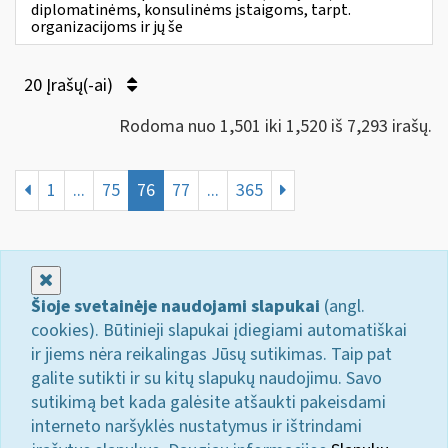
diplomatinėms, konsulinėms įstaigoms, tarpt.
organizacijoms ir jų še
20 Įrašų(-ai)
Rodoma nuo 1,501 iki 1,520 iš 7,293 irašų.
1
...
75
76
77
...
365
Uždaryti
Šioje svetainėje naudojami slapukai
(angl.
cookies). Būtinieji slapukai įdiegiami automatiškai
ir jiems nėra reikalingas Jūsų sutikimas. Taip pat
galite sutikti ir su kitų slapukų naudojimu. Savo
sutikimą bet kada galėsite atšaukti pakeisdami
interneto naršyklės nustatymus ir ištrindami