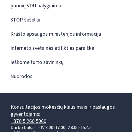
Įmonių VDU palyginimas
STOP šešėliui
Krašto apsaugos ministerijos informacija
Interneto svetainės atitikties paraiška
Ieškome turto savininkų
Nuorodos
Konsultacijos mokesčių klausimais ir paslaugos
gyventojams:
+370 5 260 5060
Darbo laikas: I-IV 8.00-17.00, V 8.00-15.45.