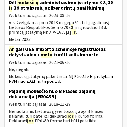
Dėl
mokesčių
administravimo įstatymo 32, 38
ir
39 straipsnių apibendrintų paaiškinimų
Web turinio sąrašas
2023-08-16
Atsižvelgdama į nuo 2023 m. gegužės 1 d. įsigaliojusį
Lietuvos Respublikos Seimo 202
2
m. gruodžio 13 d.
priimtą įstatymą Nr. XIV-1658[1]
ir
...
Metai:
2023
Ar
gali OSS Importo schemoje registruotas
dalyvis vienu
metu
turėti kelis importo
Web turinio sąrašas
2021-06-16
Ne, negali.
Mokesčių įstatymų pakeitimai:
MĮP 2021 » E-prekyba ir
PVM nuo 2021 m. liepos 1 d.
Pajamų mokesčio nuo B klasės pajamų
deklaracija (FR0459)
Web turinio sąrašas
2018-11-29
Nenuolatinis Lietuvos gyventojas, gavęs B klasės
pajamų, turi pateikti deklaraci
jos
FR0459 formą.
Deklaraci
jos
FR0459 forma turi būti pateikta...