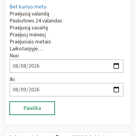
Bet kuriuo metu
Praėjusią valandą
Paskutines 24 valandas
Praėjusią savaitę
Praėjusį mėnesį
Praėjusiais metais
Laikotarpyje…
Nuo
Iki
Paieška