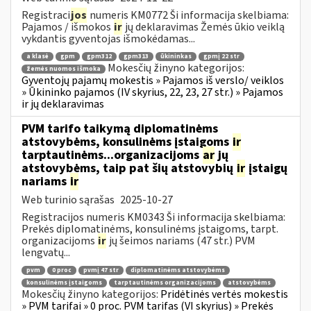
Registraci
jos
numeris KM0772 Ši informacija skelbiama:
Pajamos / išmokos
ir
jų deklaravimas Žemės ūkio veiklą
vykdantis gyventojas išmokėdamas...
a klasė
gpm
gpm312
gpm313
ūkininkas
gpmį 22 str
Mokesčių žinyno kategorijos:
žemės nuomos išmoka
Gyventojų pajamų mokestis » Pajamos iš verslo/ veiklos
» Ūkininko pajamos (IV skyrius, 22, 23, 27 str.) » Pajamos
ir jų deklaravimas
PVM tarifo taikymą diplomatinėms
atstovybėms, konsulinėms įstaigoms
ir
tarptautinėms...organizacijoms
ar
jų
atstovybėms, taip pat šių atstovybių
ir
įstaigų
nariams
ir
Web turinio sąrašas
2025-10-27
Registracijos numeris KM0343 Ši informacija skelbiama:
Prekės diplomatinėms, konsulinėms įstaigoms, tarpt.
organizacijoms
ir
jų šeimos nariams (47 str.) PVM
lengvatų...
pvm
0 proc
pvmį 47 str
diplomatinėms atstovybėms
konsulinėms įstaigoms
tarptautinėms organizacijoms
atstovybėms
Mokesčių žinyno kategorijos:
Pridėtinės vertės mokestis
» PVM tarifai » 0 proc. PVM tarifas (VI skyrius) » Prekės