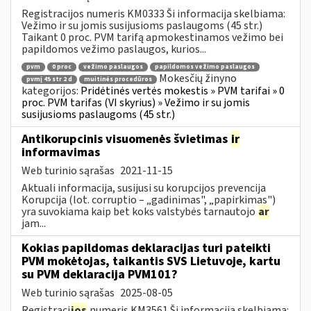
Registracijos numeris KM0333 Ši informacija skelbiama:
Vežimo ir su jomis susijusioms paslaugoms (45 str.)
Taikant 0 proc. PVM tarifą apmokestinamos vežimo bei
papildomos vežimo paslaugos, kurios...
pvm
0 proc
vežimo paslaugos
papildomos vežimo paslaugos
Mokesčių žinyno
pvmį 45 str 2 d
muitinės procedūros
kategorijos:
Pridėtinės vertės mokestis » PVM tarifai » 0
proc. PVM tarifas (VI skyrius) » Vežimo ir su jomis
susijusioms paslaugoms (45 str.)
Antikorupcinis visuomenės švietimas
ir
informavimas
Web turinio sąrašas
2021-11-15
Aktuali informacija, susijusi su korupcijos prevencija
Korupcija (lot. corruptio – „gadinimas", „papirkimas")
yra suvokiama kaip bet koks valstybės tarnautojo
ar
jam...
Kokias papildomas deklaracijas turi pateikti
PVM mokėtojas, taikantis SVS Lietuvoje, kartu
su PVM deklaracija PVM101?
Web turinio sąrašas
2025-08-05
Registraci
jos
numeris KM3561 Ši informacija skelbiama: