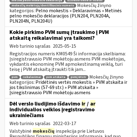
metinė pelno mokesčio deklaracija
užsienio vieneto filialas
Mokesčių žinyno
mokesčių mokėtojų identifikacinis numeris
kategorijos:
Pelno mokestis » Deklaravimas » Metinės
pelno mokesčio deklaracijos (PLN204, PLN204A,
PLN204N, PLN204U)
Kokie pirkimo PVM sumų įtraukimo į PVM
atskaitą reikalavimai yra taikomi?
Web turinio sąrašas
2025-05-15
Registracijos numeris KM0549 Ši informacija skelbiama:
Įsiregistravusio PVM mokėtoju asmens PVM mokėtojas,
vykdantis ekonominę PVM apmokestinamą veiklą, turi
teisę į PVM atskaitą įtraukti tik jam...
Mokesčių žinyno
pvm
reikalavimai
pvm atskaita
pvmį 64 str
kategorijos:
Pridėtinės vertės mokestis » PVM atskaita ir
jos tikslinimas (57-69 str.) » PVM atskaita »
Įsiregistravusio PVM mokėtoju asmens
Dėl verslo liudijimo išdavimo
ir
/
ar
individualios veiklos įregistravimo
ukrainiečiams
Web turinio sąrašas
2022-03-17
Valstybinė
mokesčių
inspekcija prie Lietuvos
Respublikos finansų ministerijos informuoja, kad nuo