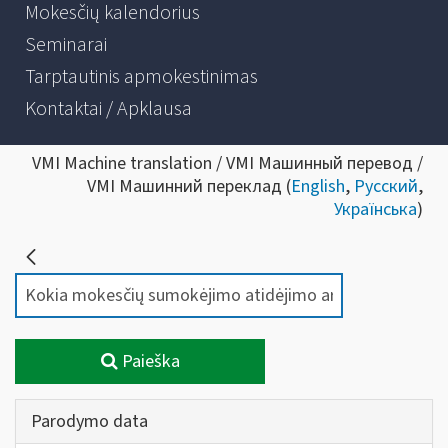
Mokesčių kalendorius
Seminarai
Tarptautinis apmokestinimas
Kontaktai / Apklausa
VMI Machine translation / VMI Машинный перевод /
VMI Машинний переклад (
English
,
Русский
,
Українська
)
Paieška
Parodymo data