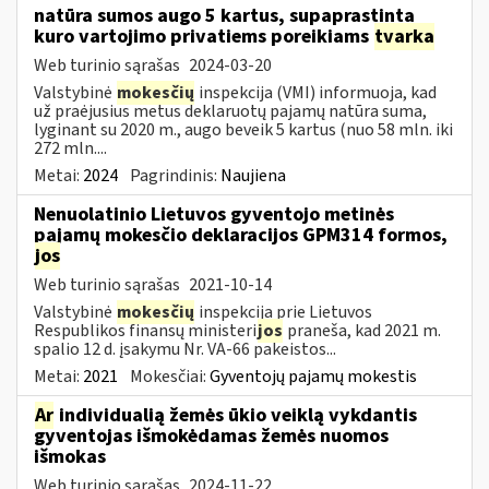
natūra sumos augo 5 kartus, supaprastinta
kuro vartojimo privatiems poreikiams
tvarka
Web turinio sąrašas
2024-03-20
Valstybinė
mokesčių
inspekcija (VMI) informuoja, kad
už praėjusius metus deklaruotų pajamų natūra suma,
lyginant su 2020 m., augo beveik 5 kartus (nuo 58 mln. iki
272 mln....
Metai:
2024
Pagrindinis:
Naujiena
Nenuolatinio Lietuvos gyventojo metinės
pajamų mokesčio deklaracijos GPM314 formos,
jos
Web turinio sąrašas
2021-10-14
Valstybinė
mokesčių
inspekcija prie Lietuvos
Respublikos finansų ministeri
jos
praneša, kad 2021 m.
spalio 12 d. įsakymu Nr. VA-66 pakeistos...
Metai:
2021
Mokesčiai:
Gyventojų pajamų mokestis
Ar
individualią žemės ūkio veiklą vykdantis
gyventojas išmokėdamas žemės nuomos
išmokas
Web turinio sąrašas
2024-11-22