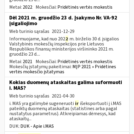
Metai:
2022
Mokesčiai:
Pridėtinės vertės mokestis
Dėl 2021 m. gruodžio 23 d. Įsakymo Nr. VA-92
įsigaliojimo
Web turinio sąrašas
2021-12-29
Informuojame, kad nuo 202
2
m. birželio 30 d. įsigalios
Valstybinės mokesčių inspekcijos prie Lietuvos
Respublikos finansų ministerijos viršininko 2021 m.
gruodžio 23 d....
Metai:
2021
Mokesčiai:
Pridėtinės vertės mokestis
Mokesčių įstatymų pakeitimai:
MĮP 2021 » Pridėtines
vertės mokesčio įstatymas
Kokias duomenų ataskaitas galima suformuoti
i. MAS?
Web turinio sąrašas
2021-04-30
i. MAS yra galimybė sugeneruoti
ir
išeksportuoti į i.MAS
pateiktų duomenų ataskaitas (statistines arba pagal
nustatytus parametrus). Atkreipiamas dėmesys, kad
ataskaitų...
DUK:
DUK - Apie i.MAS