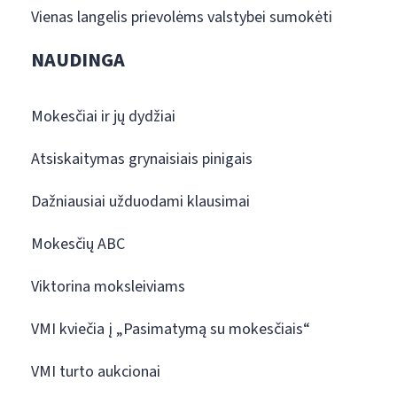
Vienas langelis prievolėms valstybei sumokėti
NAUDINGA
Mokesčiai ir jų dydžiai
Atsiskaitymas grynaisiais pinigais
Dažniausiai užduodami klausimai
Mokesčių ABC
Viktorina moksleiviams
VMI kviečia į „Pasimatymą su mokesčiais“
VMI turto aukcionai