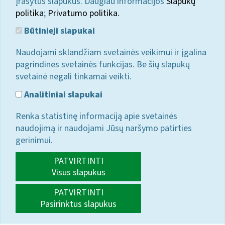
įrašytus slapukus. Daugiau informacijos
Slapukų
politika
;
Privatumo politika.
Būtinieji slapukai
Naudojami sklandžiam svetainės veikimui ir įgalina
pagrindines svetainės funkcijas. Be šių slapukų
svetainė negali tinkamai veikti.
Analitiniai slapukai
Renka statistinę informaciją apie svetainės
naudojimą ir naudojami Jūsų naršymo patirties
gerinimui.
PATVIRTINTI
Visus slapukus
PATVIRTINTI
Pasirinktus slapukus