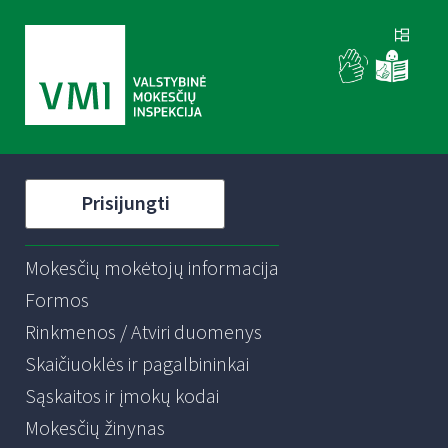
Prisijungti
Mokesčių mokėtojų informacija
Formos
Rinkmenos / Atviri duomenys
Skaičiuoklės ir pagalbininkai
Sąskaitos ir įmokų kodai
Mokesčių žinynas