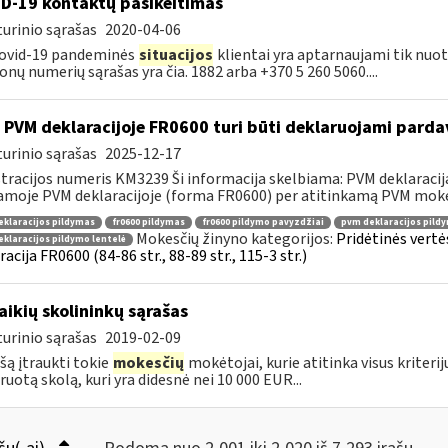
D-19 kontaktų pasikeitimas
urinio sąrašas
2020-04-06
Covid-19 pandeminės
situacijos
klientai yra aptarnaujami tik nuo
onų numerių sąrašas yra čia. 1882 arba +370 5 260 5060....
 PVM deklaracijoje FR0600 turi būti deklaruojami pard
urinio sąrašas
2025-12-17
tracijos numeris KM3239 Ši informacija skelbiama: PVM deklaracija F
amoje PVM deklaracijoje (forma FR0600) per atitinkamą PVM mokes
klaracijos pildymas
fr0600 pildymas
fr0600 pildymo pavyzdžiai
pvm deklaracijos pild
Mokesčių žinyno kategorijos:
Pridėtinės vertė
klaracijos pildymo lentelė
racija FR0600 (84-86 str., 88-89 str., 115-3 str.)
laikių skolininkų sąrašas
urinio sąrašas
2019-02-09
ašą įtraukti tokie
mokesčių
mokėtojai, kurie atitinka visus kriterij
ruotą skolą, kuri yra didesnė nei 10 000 EUR...