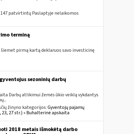
A-147 patvirtintų Paslaptyje nelaikomos
vimo terminą
e šiemet pirmą kartą deklaruos savo investicinę
gyventojus sezoninių darbų
aita Darbų atlikimui žemės ūkio veiklą vykdantys
ų...
čių žinyno kategorijos:
Gyventojų pajamų
 23, 27 str.) » Buhalterinė apskaita
uoti 2018 metais išmokėtą darbo