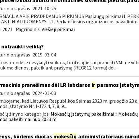
iuterizuoto audito informacinės sistemos plėtros pasl
urinio sąrašas
2021-10-25
RMACIJA APIE PRADEDAMUS PIRKIMUS Paslaugų pirkimai I. PER
KTINIAI DUOMENYS: I.1. Perkančiosios organizacijos pavadinimas
:
2021
Pagrindinis:
Viešieji pirkimai
 nutraukti veiklą?
urinio sąrašas
2019-03-04
 nusprendėte nevykdyti veiklos, turite apie tai pranešti VMI ne vėl
ukimo dienos, pateikiant prašymą (REG812 forma) dėl...
rmacinis pranešimas dėl LR labdaros
ir
paramos įstatym
urinio sąrašas
2024-01-03
muojame, kad Lietuvos Respublikos Seimas 2023 m. gruodžio 23 d.
os įstatymo Nr. I-172 4, 7, 8, 9...
čių žinyno kategorijos:
Mokesčių įstatymų pakeitimai » Mokesčių 
os pakeitimai nuo 2023 m.
nys, kuriems duotas
mokesčių
administratoriaus nurod