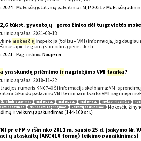
:
2024
Mokesčių įstatymų pakeitimai:
MĮP 2021 » Mokesčių admin
 2,6 tūkst. gyventojų - geros žinios dėl turgavietės mo
urinio sąrašas
2021-03-18
ybinė
mokesčių
inspekcija (toliau – VMI) informuoja, jog daugiau
šimus apie teigiamą sprendimą jiems skirti...
:
2021
Pagrindinis:
Naujiena
ia
yra skundų priėmimo
ir
nagrinėjimo VMI
tvarka
?
urinio sąrašas
2018-11-22
tracijos numeris KM0740 Ši informacija skelbiama: VMI sprendimų 
tarai Skundo padavimo VMI terminai ir tvarka VMI nagrinėja moke
čių administravimas
maį 150 str.
maį 152 str.
maį 154 str.
mokestinis ginčas
nag
Mokesčių žinyn
o vmi padavimas
skundo vmi nagrinėjimas
veiksmų apskundimas
dimų ir veiksmų apskundimas (144-160 str.)
VMI prie FM viršininko 2011 m. sausio 25 d. įsakymo Nr. 
acijų ataskaitų (AKC410 formų) teikimo panaikinimas)