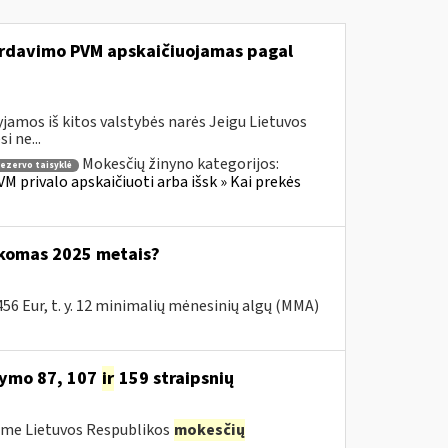
 pardavimo PVM apskaičiuojamas pagal
jamos iš kitos valstybės narės Jeigu Lietuvos
 ne...
Mokesčių žinyno kategorijos:
rezervo taisyklė
M privalo apskaičiuoti arba išsk » Kai prekės
ikomas 2025 metais?
6 Eur, t. y. 12 minimalių mėnesinių algų (MMA)
tymo 87, 107
ir
159 straipsnių
ėme Lietuvos Respublikos
mokesčių