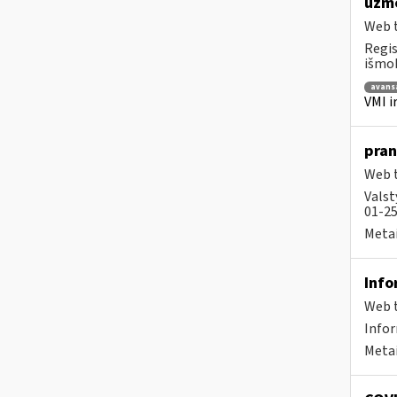
užmo
Web t
Regis
išmok
avans
VMI i
pran
Web t
Valst
01-25
Metai
Info
Web t
Info
Metai