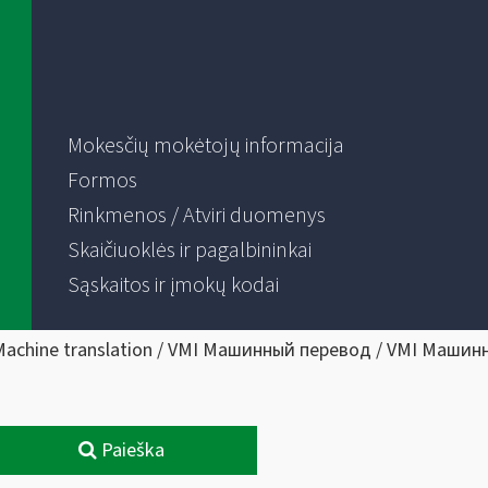
Mokesčių mokėtojų informacija
Formos
Rinkmenos / Atviri duomenys
Skaičiuoklės ir pagalbininkai
Sąskaitos ir įmokų kodai
Machine translation / VMI Машинный перевод / VMI Машин
Paieška