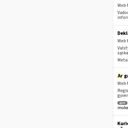
Web t
Vadov
infor
Dekl
Web t
Valst
sąska
Metai
Ar
ga
Web t
Regis
gyven
gpm
mokes
Kuri