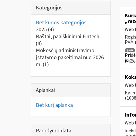
Kategorijos
Kuri
„rez
Bet kurios kategorijos
2025
(4)
Web t
Raštai, paaiškinimai Fintech
Regis
PVM m
(4)
Mokesčių administravimo
pvm
Pridė
įstatymo pakeitimai nuo 2026
įsigy
m.
(1)
Koks
Web t
Aplankai
Kai m
(1038
Bet kurį aplanką
Info
Web t
Parodymo data
Siekd
admin