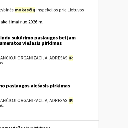
stybinės
mokesčių
inspekcijos prie Lietuvos
pakeitimai nuo 2026 m.
rindu sukūrimo paslaugos bei jam
numeratos viešasis pirkimas
KANČIOJI ORGANIZACIJA, ADRESAS
IR
...
mo paslaugos viešasis pirkimas
KANČIOJI ORGANIZACIJA, ADRESAS
IR
...