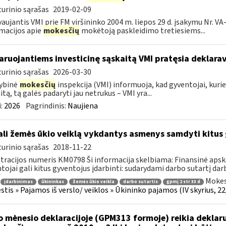
urinio sąrašas
2019-02-09
aujantis VMI prie FM viršininko 2004 m. liepos 29 d. įsakymu Nr. V
macijos apie
mokesčių
mokėtoją paskleidimo tretiesiems...
aruojantiems investicinę sąskaitą VMI pratęsia deklara
urinio sąrašas
2026-03-30
ybinė
mokesčių
inspekcija (VMI) informuoja, kad gyventojai, kuri
itą, tą galės padaryti jau netrukus – VMI yra...
:
2026
Pagrindinis:
Naujiena
li žemės ūkio veiklą vykdantys asmenys samdyti kitus 
urinio sąrašas
2018-11-22
tracijos numeris KM0798 Ši informacija skelbiama: Finansinė apsk
tojai gali kitus gyventojus įdarbinti: sudarydami darbo sutartį darb
Mokes
įdarbinimas
ūkininkas
žemės ūkio veikla
darbo sutartis
gpmį 2 str 33 d
tis » Pajamos iš verslo/ veiklos » Ūkininko pajamos (IV skyrius, 22,
o mėnesio deklaracijoje (GPM313 formoje) reikia deklar