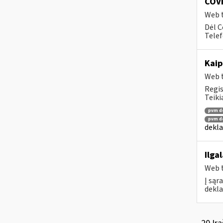
COVI
Web t
Dėl 
Telef
Kaip
Web t
Regis
Teiki
pvm de
pvm de
dekla
Ilga
Web t
Į sąr
dekla