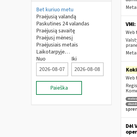
Metai
Bet kuriuo metu
Praėjusią valandą
Paskutines 24 valandas
VMI:
Praėjusią savaitę
Web t
Praėjusį mėnesį
Valst
Praėjusiais metais
prane
Laikotarpyje…
Metai
Nuo
Iki
Kok
Web t
Regis
Paieška
Komen
mokes
skund
spren
Dėl 
oper