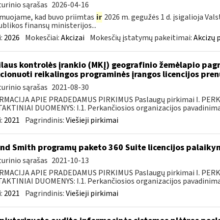
urinio sąrašas
2026-04-16
muojame, kad buvo priimtas
ir
2026 m. gegužės 1 d. įsigalioja Val
blikos finansų ministerijos...
:
2026
Mokesčiai:
Akcizai
Mokesčių įstatymų pakeitimai:
Akcizų 
laus kontrolės įrankio (MKĮ) geografinio žemėlapio pag
cionuoti reikalingos programinės įrangos licencijos pre
urinio sąrašas
2021-08-30
RMACIJA APIE PRADEDAMUS PIRKIMUS Paslaugų pirkimai I. PER
KTINIAI DUOMENYS: I.1. Perkančiosios organizacijos pavadinimas
:
2021
Pagrindinis:
Viešieji pirkimai
nd Smith programų paketo 360 Suite licencijos palaiky
urinio sąrašas
2021-10-13
RMACIJA APIE PRADEDAMUS PIRKIMUS Paslaugų pirkimai I. PER
KTINIAI DUOMENYS: I.1. Perkančiosios organizacijos pavadinimas
:
2021
Pagrindinis:
Viešieji pirkimai