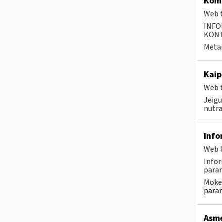
Komp
Web t
INFO
KONTA
Metai
Kaip
Web t
Jeigu
nutra
Info
Web t
Infor
param
Mokes
param
Asme