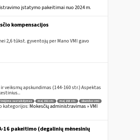
istravimo įstatymo pakeitimai nuo 2024 m.
kesčio kompensacijos
 nei 2,6 tūkst. gyventojų per Mano VMI gavo
ir veiksmų apskundimas (144-160 str.) Aspektas
stinius...
rinėjimo sustabdymas
maį 151 str.
maį 153 str.
skundas vmi
o kategorijos:
Mokesčių administravimas » VMI
VA-16 pakeitimo (degalinių mėnesinių