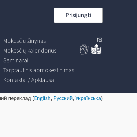
Prisijungti
Mokesčių žinynas
Mokesčių kalendorius
Seminarai
Tarptautinis apmokestinimas
Kontaktai / Apklausa
ний переклад (
English
,
Русский
,
Українська
)