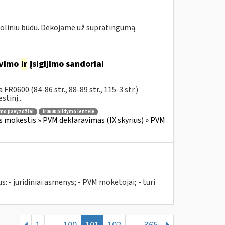
toliniu būdu. Dėkojame už supratingumą.
avimo
ir
įsigijimo sandoriai
R0600 (84-86 str., 88-89 str., 115-3 str.)
tinį...
ymo pavyzdžiai
fr0600 pildymo lentelė
s mokestis » PVM deklaravimas (IX skyrius) » PVM
us: - juridiniai asmenys; - PVM mokėtojai; - turi