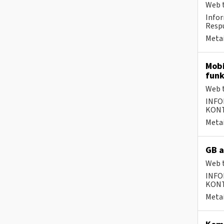
Web t
Infor
Respu
Metai
Mobi
funk
Web t
INFO
KONTA
Metai
GB a
Web t
INFO
KONTA
Metai