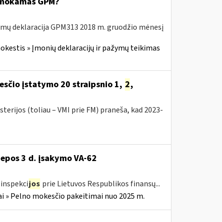
 sumokamas GPM?
amų deklaracija GPM313 2018 m. gruodžio mėnesį
kestis » Įmonių deklaracijų ir pažymų teikimas
sčio įstatymo 20 straipsnio 1,
2
,
terijos (toliau – VMI prie FM) praneša, kad 2023-
liepos 3 d. įsakymo VA-62
inspekci
jos
prie Lietuvos Respublikos finansų...
i » Pelno mokesčio pakeitimai nuo 2025 m.