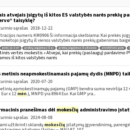
ais atvejais įsigytų iš kitos ES valstybės narės prekių
ervo“ taisyklę?
urinio sąrašas
2018-12-22
tracijos numeris KM0906 Ši informacija skelbiama: Kai prekės įsigy
okėtojo įsigytų iš vienos valstybės narės prekių gabenimas baigėsi
pvmį 12-2 str
prekių įsigijimas iš es
prekių įsigijimas iš užsienio
atvirkštinis pvm
tinės vertės mokestis » Atvejai, kai prekių (paslaugų) pardavimo PV
jamos iš kitos valstybės narės
 metinis neapmokestinamasis pajamų dydis (MNPD) ta
urinio sąrašas
2020-07-20
etinių apmokestinamųjų pajamų (GMP) bendra suma neviršija 12 45
 Eur x 12
mėn
.), MNPD yra 8964 Eur. Kai GMP yra...
rmacinis pranešimas dėl
mokesčių
administravimo įsta
urinio sąrašas
2024-08-08
ami užtikrinti sklandų
mokesčių
įstatymų įgyvendinimą, pareng
istravimo įstatymo (toliau — MAĮ) 87, 107...