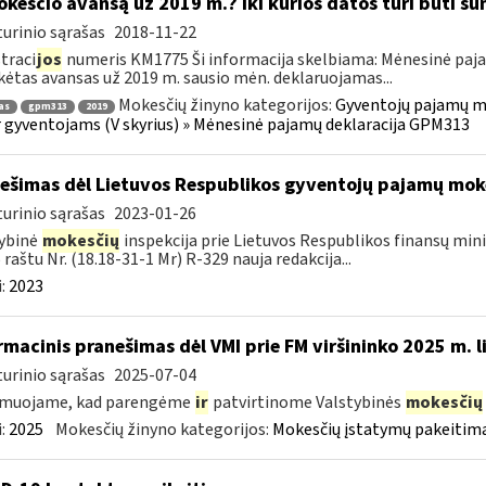
kesčio avansą už 2019 m.? Iki kurios datos turi būti
urinio sąrašas
2018-11-22
traci
jos
numeris KM1775 Ši informacija skelbiama: Mėnesinė paj
ėtas avansas už 2019 m. sausio mėn. deklaruojamas...
Mokesčių žinyno kategorijos:
Gyventojų pajamų mo
as
gpm313
2019
r gyventojams (V skyrius) » Mėnesinė pajamų deklaracija GPM313
ešimas dėl Lietuvos Respublikos gyventojų pajamų moke
urinio sąrašas
2023-01-26
ybinė
mokesčių
inspekcija prie Lietuvos Respublikos finansų minis
 raštu Nr. (18.18-31-1 Mr) R-329 nauja redakcija...
:
2023
rmacinis pranešimas dėl VMI prie FM viršininko 2025 m. 
urinio sąrašas
2025-07-04
rmuojame, kad parengėme
ir
patvirtinome Valstybinės
mokesčių
:
2025
Mokesčių žinyno kategorijos:
Mokesčių įstatymų pakeitima