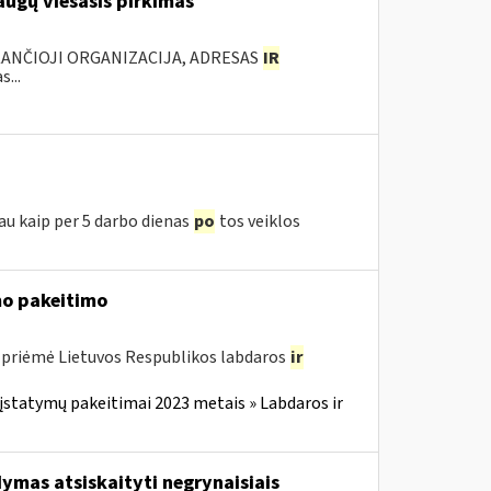
augų viešasis pirkimas
KANČIOJI ORGANIZACIJA, ADRESAS
IR
...
iau kaip per 5 darbo dienas
po
tos veiklos
o pakeitimo
 priėmė Lietuvos Respublikos labdaros
ir
įstatymų pakeitimai 2023 metais » Labdaros ir
ymas atsiskaityti negrynaisiais