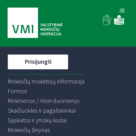
Prisijungti
Mokesčių mokėtojų informacija
Formos
Rinkmenos / Atviri duomenys
Skaičiuoklės ir pagalbininkai
Sąskaitos ir įmokų kodai
Mokesčių žinynas