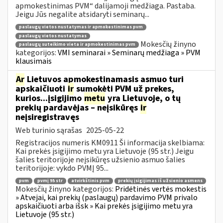
apmokestinimas PVM“ dalijamoji medžiaga. Pastaba.
Jeigu Jūs negalite atsidaryti seminarų...
paslaugų vietos nustatymas ir apmokestinimas pvm
paslaugų vietos nustatymas
Mokesčių žinyno
paslaugų suteikimo vieta ir apmokestinimas pvm
kategorijos:
VMI seminarai » Seminarų medžiaga » PVM
klausimais
Ar
Lietuvos apmokestinamasis asmuo turi
apskaičiuoti
ir
sumokėti PVM už prekes,
kurios...įsigijimo
metu
yra Lietuvoje, o tų
prekių pardavėjas – neįsikūręs
ir
neįsiregistravęs
Web turinio sąrašas
2025-05-22
Registracijos numeris KM0911 Ši informacija skelbiama:
Kai prekės įsigijimo metu yra Lietuvoje (95 str.) Jeigu
šalies teritorijoje neįsikūręs užsienio asmuo šalies
teritorijoje: vykdo PVMĮ 95...
pvm
pvmį 95 str
atvirkštinis pvm
prekių įsigijimas iš užsienio asmens
Mokesčių žinyno kategorijos:
Pridėtinės vertės mokestis
» Atvejai, kai prekių (paslaugų) pardavimo PVM privalo
apskaičiuoti arba išsk » Kai prekės įsigijimo metu yra
Lietuvoje (95 str.)