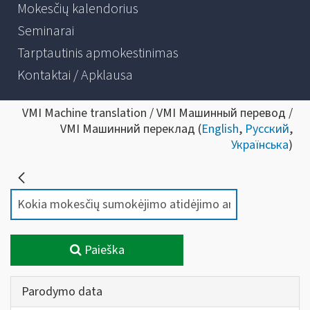
Mokesčių kalendorius
Seminarai
Tarptautinis apmokestinimas
Kontaktai / Apklausa
VMI Machine translation / VMI Машинный перевод /
VMI Машинний переклад (
English
,
Русский
,
Українська
)
Paieška
Parodymo data