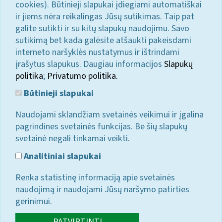
cookies). Būtinieji slapukai įdiegiami automatiškai
ir jiems nėra reikalingas Jūsų sutikimas. Taip pat
galite sutikti ir su kitų slapukų naudojimu. Savo
sutikimą bet kada galėsite atšaukti pakeisdami
interneto naršyklės nustatymus ir ištrindami
įrašytus slapukus. Daugiau informacijos
Slapukų
politika
;
Privatumo politika.
Būtinieji slapukai
Naudojami sklandžiam svetainės veikimui ir įgalina
pagrindines svetainės funkcijas. Be šių slapukų
svetainė negali tinkamai veikti.
Analitiniai slapukai
Renka statistinę informaciją apie svetainės
naudojimą ir naudojami Jūsų naršymo patirties
gerinimui.
PATVIRTINTI