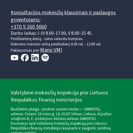
Konsultacijos mokesčių klausimais ir paslaugos
gyventojams:
+370 5 260 5060
Darbo laikas: I-IV 8.00-17.00, V 8.00-15.45.
Prieššventinę dieną - viena valanda trumpiau.
Kiekvieno mėnesio antrą penktadienį 8.00 val. - 12.00 val.
Mano VMI
Paklausimas per
Valstybinė mokesčių inspekcija prie Lietuvos
Respublikos finansų ministerijos
Biudžetinė įstaiga. Juridinio asmens kodas — 188659752,
adresas: Vasario 16-osios g. 14, 01107 Vilnius, Lietuva, el.paštas:
vmi@vmi.lt
, E. pristatymo dėžutės adresas 188659752
Duomenys apie Valstybinę mokesčių inspekciją prie Lietuvos
Respublikos finansų ministerijos kaupiami ir saugomi Juridinių