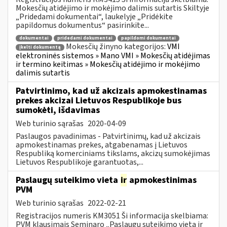
Mokesčių atidėjimo ir mokėjimo dalimis sutartis Skiltyje
„Pridedami dokumentai“, laukelyje „Pridėkite
papildomus dokumentus“ pasirinkite...
dokumentai
pridedami dokumentai
papildomi dokumentai
Mokesčių žinyno kategorijos:
VMI
įkelti dokumentą
elektroninės sistemos » Mano VMI » Mokesčių atidėjimas
ir termino keitimas » Mokesčių atidėjimo ir mokėjimo
dalimis sutartis
Patvirtinimo, kad už akcizais apmokestinamas
prekes akcizai Lietuvos Respublikoje bus
sumokėti, išdavimas
Web turinio sąrašas
2020-04-09
Paslaugos pavadinimas - Patvirtinimų, kad už akcizais
apmokestinamas prekes, atgabenamas į Lietuvos
Respubliką komerciniams tikslams, akcizų sumokėjimas
Lietuvos Respublikoje garantuotas,...
Paslaugų suteikimo vieta
ir
apmokestinimas
PVM
Web turinio sąrašas
2022-02-21
Registracijos numeris KM3051 Ši informacija skelbiama:
PVM klausimais Seminaro „Paslaugų suteikimo vieta ir