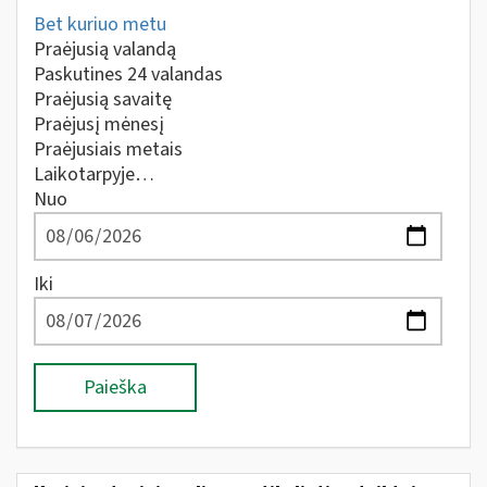
Bet kuriuo metu
Praėjusią valandą
Paskutines 24 valandas
Praėjusią savaitę
Praėjusį mėnesį
Praėjusiais metais
Laikotarpyje…
Nuo
Iki
Paieška