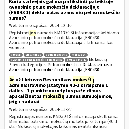
Kuriais atvejais galima patikslinti pateiktoje
avansinio pelno mokesčio deklaracijoje
(FR0430) deklaruotas avansinio pelno mokesčio
sumas?
Web turinio sąrašas
2024-12-10
Registraci
jos
numeris KM1370 Ši informacija skelbiama:
Avansinio pelno mokesčio deklaracija (FR0430)
Avansinio pelno mokesčio deklaracija tikslinama, kai:
vieneto...
atvejai
tikslinimas
pelno mokestis
maį 80 str.
Mokesčių
avansinio pelno mokesčio deklaracija
pmį 51 str. 3 d.
žinyno kategorijos:
Pelno mokestis » Deklaravimas »
Avansinio pelno mokesčio deklaracija (FR0430)
Ar
už Lietuvos Respublikos
mokesčių
administravimo įstatymo 40-1 straipsnio 1
dalies...1 punkte nurodytus pažeidimus
apskaičiuotos
mokesčių
sumos sumuojamos,
jeigu padarai
Web turinio sąrašas
2024-11-28
Registracijos numeris KM2594 Ši informacija skelbiama:
Minimalūs patikimo mokesčių mokėtojo kriterijai (40-1
str.) Mokesčių mokėtojas laikomas neatitinkančiu