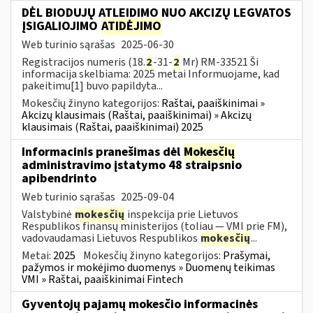
DĖL BIODUJŲ ATLEIDIMO NUO AKCIZŲ LEGVATOS
ĮSIGALIOJIMO
ATIDĖJIMO
Web turinio sąrašas
2025-06-30
Registracijos numeris (18.
2
-31-
2
Mr) RM-33521 Ši
informacija skelbiama: 2025 metai Informuojame, kad
pakeitimu[1] buvo papildyta...
Mokesčių žinyno kategorijos:
Raštai, paaiškinimai »
Akcizų klausimais (Raštai, paaiškinimai) » Akcizų
klausimais (Raštai, paaiškinimai) 2025
Informacinis pranešimas dėl
Mokesčių
administravimo įstatymo 48 straipsnio
apibendrinto
Web turinio sąrašas
2025-09-04
Valstybinė
mokesčių
inspekcija prie Lietuvos
Respublikos finansų ministerijos (toliau — VMI prie FM),
vadovaudamasi Lietuvos Respublikos
mokesčių
...
Metai:
2025
Mokesčių žinyno kategorijos:
Prašymai,
pažymos ir mokėjimo duomenys » Duomenų teikimas
VMI » Raštai, paaiškinimai Fintech
Gyventojų pajamų mokesčio informacinės