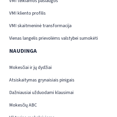
VMI teikiamos paslaugos
VMI kliento profilis
VMI skaitmeninė transformacija
Vienas langelis prievolėms valstybei sumokėti
NAUDINGA
Mokesčiai ir jų dydžiai
Atsiskaitymas grynaisiais pinigais
Dažniausiai užduodami klausimai
Mokesčių ABC