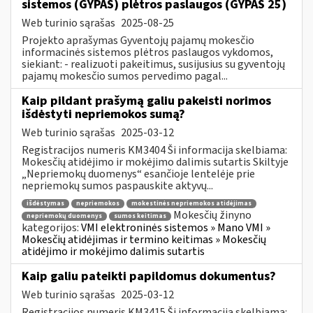
sistemos (GYPAS) plėtros paslaugos (GYPAS 25)
Web turinio sąrašas
2025-08-25
Projekto aprašymas Gyventojų pajamų mokesčio
informacinės sistemos plėtros paslaugos vykdomos,
siekiant: - realizuoti pakeitimus, susijusius su gyventojų
pajamų mokesčio sumos pervedimo pagal...
Kaip pildant prašymą galiu pakeisti norimos
išdėstyti nepriemokos sumą?
Web turinio sąrašas
2025-03-12
Registracijos numeris KM3404 Ši informacija skelbiama:
Mokesčių atidėjimo ir mokėjimo dalimis sutartis Skiltyje
„Nepriemokų duomenys“ esančioje lentelėje prie
nepriemokų sumos paspauskite aktyvų...
išdėstymas
nepriemokos
mokestinės nepriemokos atidėjimas
Mokesčių žinyno
nepriemokų duomenys
sumos keitimas
kategorijos:
VMI elektroninės sistemos » Mano VMI »
Mokesčių atidėjimas ir termino keitimas » Mokesčių
atidėjimo ir mokėjimo dalimis sutartis
Kaip galiu pateikti papildomus dokumentus?
Web turinio sąrašas
2025-03-12
Registracijos numeris KM3415 Ši informacija skelbiama: