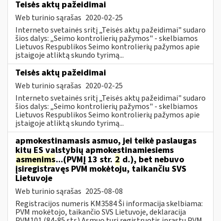
Teisės aktų pažeidimai
Web turinio sąrašas
2020-02-25
Interneto svetainės sritį „Teisės aktų pažeidimai" sudaro
šios dalys: „Seimo kontrolierių pažymos" - skelbiamos
Lietuvos Respublikos Seimo kontrolierių pažymos apie
įstaigoje atliktą skundo tyrimą...
Teisės aktų pažeidimai
Web turinio sąrašas
2020-02-25
Interneto svetainės sritį „Teisės aktų pažeidimai" sudaro
šios dalys: „Seimo kontrolierių pažymos" - skelbiamos
Lietuvos Respublikos Seimo kontrolierių pažymos apie
įstaigoje atliktą skundo tyrimą...
apmokestinamasis asmuo, jei teikė paslaugas
kitų ES valstybių apmokestinamiesiems
asmenims
...(PVMĮ 13 str.
2
d.), bet nebuvo
įsiregistravęs PVM mokėtoju, taikančiu SVS
Lietuvoje
Web turinio sąrašas
2025-08-08
Registracijos numeris KM3584 Ši informacija skelbiama:
PVM mokėtojo, taikančio SVS Lietuvoje, deklaracija
PVM101 (84-85 str.) Asmuo turi registruotis įprastu PVM