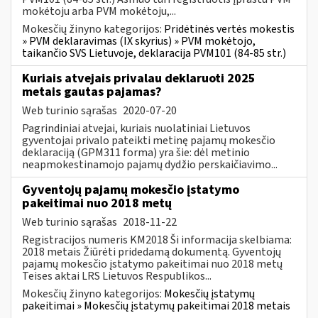
mokėtoju arba PVM mokėtoju,...
Mokesčių žinyno kategorijos:
Pridėtinės vertės mokestis
» PVM deklaravimas (IX skyrius) » PVM mokėtojo,
taikančio SVS Lietuvoje, deklaracija PVM101 (84-85 str.)
Kuriais atvejais privalau deklaruoti 2025
metais gautas pajamas?
Web turinio sąrašas
2020-07-20
Pagrindiniai atvejai, kuriais nuolatiniai Lietuvos
gyventojai privalo pateikti metinę pajamų mokesčio
deklaraciją (GPM311 forma) yra šie: dėl metinio
neapmokestinamojo pajamų dydžio perskaičiavimo...
Gyventojų pajamų mokesčio įstatymo
pakeitimai nuo 2018 metų
Web turinio sąrašas
2018-11-22
Registracijos numeris KM2018 Ši informacija skelbiama:
2018 metais Žiūrėti pridedamą dokumentą. Gyventojų
pajamų mokesčio įstatymo pakeitimai nuo 2018 metų
Teises aktai LRS Lietuvos Respublikos...
Mokesčių žinyno kategorijos:
Mokesčių įstatymų
pakeitimai » Mokesčių įstatymų pakeitimai 2018 metais