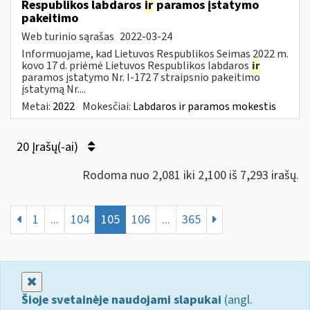
Respublikos labdaros
ir
paramos įstatymo
pakeitimo
Web turinio sąrašas
2022-03-24
Informuojame, kad Lietuvos Respublikos Seimas 2022 m.
kovo 17 d. priėmė Lietuvos Respublikos labdaros
ir
paramos įstatymo Nr. I-172 7 straipsnio pakeitimo
įstatymą Nr....
Metai:
2022
Mokesčiai:
Labdaros ir paramos mokestis
20 Įrašų(-ai)
Rodoma nuo 2,081 iki 2,100 iš 7,293 irašų.
1
...
104
105
106
...
365
Uždaryti
Šioje svetainėje naudojami slapukai
(angl.