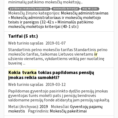
minimalių patikimo mokesčių mokėtojų...
patikimas mokesčių mokėtojas
minimalūs kriterijai
maį 40-1 str.
Mokesčių žinyno kategorijos:
Mokesčių administravimas
» Mokesčių administratoriaus ir mokesčių mokėtojo
teisės ir pareigos (32-42 s » Minimalūs patikimo
mokesčių mokėtojo kriterijai (40-1 str.)
Tarifai (5 str.)
Web turinio sąrašas
2019-01-07
Standartinis pelno mokesčio tarifas Standartinis pelno
mokesčio tarifas, taikomas Lietuvos vienetams
ir
užsienio vienetams, vykdantiems veiklą per nuolatinę
buveinę ...
Kokia
tvarka
tokias papildomas pensijų
įmokas reikia sumokėti?
Web turinio sąrašas
2019-03-12
Papildomas gyventojo pasirinkto dydžio pensijų įmokas
gyventojas turės mokėti pats į pensijų bendrovės
valdomame pensijų fonde atidarytą jam pensijų sąskaitą.
Metai (Archyvas):
2019
Mokesčiai:
Gyventojų pajamų
mokestis
Pagrindinis:
Mokesčių pakeitimai