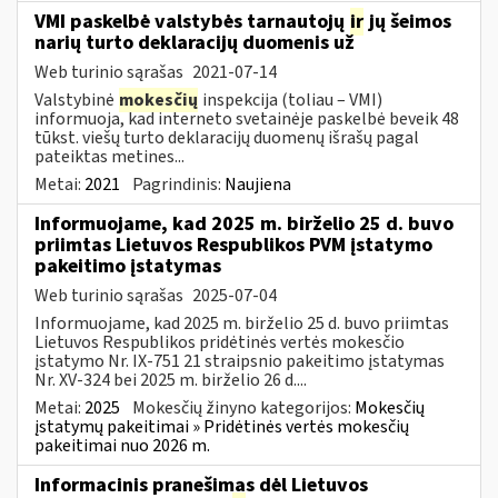
VMI paskelbė valstybės tarnautojų
ir
jų šeimos
narių turto deklaracijų duomenis už
Web turinio sąrašas
2021-07-14
Valstybinė
mokesčių
inspekcija (toliau – VMI)
informuoja, kad interneto svetainėje paskelbė beveik 48
tūkst. viešų turto deklaracijų duomenų išrašų pagal
pateiktas metines...
Metai:
2021
Pagrindinis:
Naujiena
Informuojame, kad 2025 m. birželio 25 d. buvo
priimtas Lietuvos Respublikos PVM įstatymo
pakeitimo įstatymas
Web turinio sąrašas
2025-07-04
Informuojame, kad 2025 m. birželio 25 d. buvo priimtas
Lietuvos Respublikos pridėtinės vertės mokesčio
įstatymo Nr. IX-751 21 straipsnio pakeitimo įstatymas
Nr. XV-324 bei 2025 m. birželio 26 d....
Metai:
2025
Mokesčių žinyno kategorijos:
Mokesčių
įstatymų pakeitimai » Pridėtinės vertės mokesčių
pakeitimai nuo 2026 m.
Informacinis pranešimas dėl Lietuvos