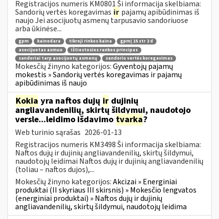
Registracijos numeris KM0801 Ši informacija skelbiama:
Sandorių vertės koregavimas
ir
pajamų apibūdinimas iš
naujo Jei asocijuotų asmenų tarpusavio sandoriuose
arba ūkinėse...
gpm
kainodara
tikroji rinkos kaina
gpmį 15 str 2 d
asocijuotas asmuo
ištiestosios rankos principas
sandoriai tarp asocijuotų asmenų
sandorio vertės koregavimas
Mokesčių žinyno kategorijos:
Gyventojų pajamų
mokestis » Sandorių vertės koregavimas ir pajamų
apibūdinimas iš naujo
Kokia
yra naftos dujų
ir
dujinių
angliavandenilių, skirtų šildymui, naudotojo
versle...leidimo išdavimo
tvarka
?
Web turinio sąrašas
2026-01-13
Registracijos numeris KM3498 Ši informacija skelbiama:
Naftos dujų ir dujinių angliavandenilių, skirtų šildymui,
naudotojų leidimai Naftos dujų ir dujinių angliavandenilių
(toliau – naftos dujos),...
Mokesčių žinyno kategorijos:
Akcizai » Energiniai
produktai (II skyriaus III skirsnis) » Mokesčio lengvatos
(energiniai produktai) » Naftos dujų ir dujinių
angliavandenilių, skirtų šildymui, naudotojų leidima