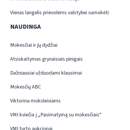
Vienas langelis prievolėms valstybei sumokėti
NAUDINGA
Mokesčiai ir jų dydžiai
Atsiskaitymas grynaisiais pinigais
Dažniausiai užduodami klausimai
Mokesčių ABC
Viktorina moksleiviams
VMI kviečia į „Pasimatymą su mokesčiais“
VMI turto aukcionai