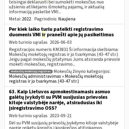
teisingai deklaruoti bei sumokėti mokesčius nuo
užsienio atlikėjams išmokėtų pajamų, ir aktualią
informaciją paskelbė VMI...
Metai:
2022
Pagrindinis:
Naujiena
Per kiek laiko turiu pateikti registravimo
duomenis VMI
ir
pranešti apie jų pasikeitimus
Web turinio sąrašas
2026-06-03
Registracijos numeris KM3831 Ši informacija skelbiama:
Mokesčių mokėtojų registras ir jo tvarkymas (43-47 str.)
Jeigu pagal mokesčių įstatymus Jums atsiranda prievolė
mokėti mokesčius, registravimo...
Mokesčių žinyno kategorijos:
mokesčių mokėtojų registras
Mokesčių administravimas » Mokesčių mokėtojų
registras ir jo tvarkymas (43-47 str.)
63. Kaip Lietuvos apmokestinamasis asmuo
galėtų įvykdyti su PVM susijusias prievoles
kitoje valstybėje narėje, atsiradusias iki
įsiregistravimo OSS?
Web turinio sąrašas
2023-09-21
Dėl su PVM susijusių prievolių įvykdymo kitoje valstybėje
narėje reikėtų kreiptis į konkrečios atitinkamos