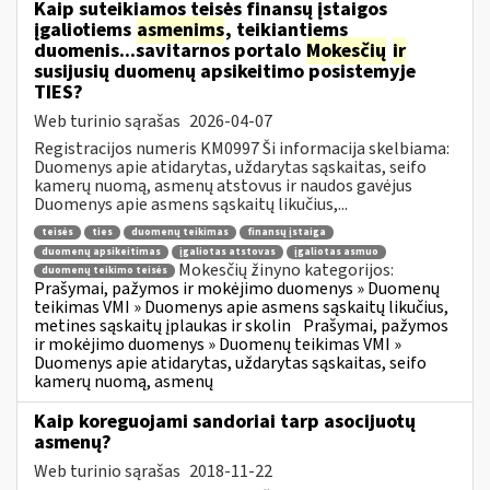
Kaip suteikiamos teisės finansų įstaigos
įgaliotiems
asmenims
, teikiantiems
duomenis...savitarnos portalo
Mokesčių
ir
susijusių duomenų apsikeitimo posistemyje
TIES?
Web turinio sąrašas
2026-04-07
Registracijos numeris KM0997 Ši informacija skelbiama:
Duomenys apie atidarytas, uždarytas sąskaitas, seifo
kamerų nuomą, asmenų atstovus ir naudos gavėjus
Duomenys apie asmens sąskaitų likučius,...
teisės
ties
duomenų teikimas
finansų įstaiga
duomenų apsikeitimas
įgaliotas atstovas
įgaliotas asmuo
Mokesčių žinyno kategorijos:
duomenų teikimo teisės
Prašymai, pažymos ir mokėjimo duomenys » Duomenų
teikimas VMI » Duomenys apie asmens sąskaitų likučius,
metines sąskaitų įplaukas ir skolin
Prašymai, pažymos
ir mokėjimo duomenys » Duomenų teikimas VMI »
Duomenys apie atidarytas, uždarytas sąskaitas, seifo
kamerų nuomą, asmenų
Kaip koreguojami sandoriai tarp asocijuotų
asmenų?
Web turinio sąrašas
2018-11-22