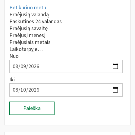
Bet kuriuo metu
Praėjusią valandą
Paskutines 24 valandas
Praėjusią savaitę
Praėjusį mėnesį
Praėjusiais metais
Laikotarpyje…
Nuo
Iki
Paieška