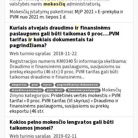
valstybės narės
mokesčių
administratorių.
Mokesčių įstatymų pakeitimai:
MĮP 2021 » E-prekyba ir
PVM nuo 2021 m. liepos 1 d.
Kuriais atvejais draudimo
ir
finansinėms
paslaugoms gali būti taikomas 0 proc....PVM
tarifas
ir
kokiais dokumentais tai
pagrindžiama?
Web turinio sąrašas
2018-11-22
Registracijos numeris KM0340 Ši informacija skelbiama:
Draudimo ir finansinėms paslaugoms, susijusioms su
prekių eksportu (46 str.) 0 proc. PVM tarifas gali būti
taikomas draudimo ir finansinėms...
eksportas
pvm
0 proc
pagrindžiantys dokumentai
Mokesčių
draudimo paslaugos
pvmį 46 str
finansinės paslaugos
žinyno kategorijos:
Pridėtinės vertės mokestis » PVM
tarifai » 0 proc. PVM tarifas (VI skyrius) » Draudimo ir
finansinėms paslaugoms, susijusioms su prekių
eksportu (46 str.
Kokios pelno mokesčio lengvatos gali būti
taikomos įmonei?
Web turinio sąrašas
2019-02-11