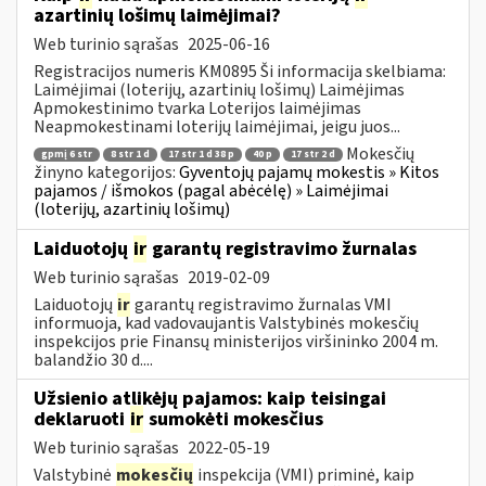
azartinių lošimų laimėjimai?
Web turinio sąrašas
2025-06-16
Registracijos numeris KM0895 Ši informacija skelbiama:
Laimėjimai (loterijų, azartinių lošimų) Laimėjimas
Apmokestinimo tvarka Loterijos laimėjimas
Neapmokestinami loterijų laimėjimai, jeigu juos...
Mokesčių
gpmį 6 str
8 str 1 d
17 str 1 d 38 p
40 p
17 str 2 d
žinyno kategorijos:
Gyventojų pajamų mokestis » Kitos
pajamos / išmokos (pagal abėcėlę) » Laimėjimai
(loterijų, azartinių lošimų)
Laiduotojų
ir
garantų registravimo žurnalas
Web turinio sąrašas
2019-02-09
Laiduotojų
ir
garantų registravimo žurnalas VMI
informuoja, kad vadovaujantis Valstybinės mokesčių
inspekcijos prie Finansų ministerijos viršininko 2004 m.
balandžio 30 d....
Užsienio atlikėjų pajamos: kaip teisingai
deklaruoti
ir
sumokėti mokesčius
Web turinio sąrašas
2022-05-19
Valstybinė
mokesčių
inspekcija (VMI) priminė, kaip