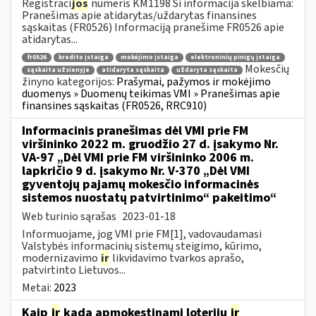
Registraci
jos
numeris KM1198 Ši informacija skelbiama:
Pranešimas apie atidarytas/uždarytas finansines
sąskaitas (FR0526) Informaciją pranešime FR0526 apie
atidarytas...
fr0526
kredito įstaiga
mokėjimo įstaiga
elektroninių pinigų įstaiga
Mokesčių
sąskaita užsienyje
atidaryta sąskaita
uždaryta sąskaita
žinyno kategorijos:
Prašymai, pažymos ir mokėjimo
duomenys » Duomenų teikimas VMI » Pranešimas apie
finansines sąskaitas (FR0526, RRC910)
Informacinis pranešimas dėl VMI prie FM
viršininko 2022 m. gruodžio 27 d. įsakymo Nr.
VA-97 „Dėl VMI prie FM viršininko 2006 m.
lapkričio 9 d. įsakymo Nr. V-370 „Dėl VMI
gyventojų pajamų mokesčio informacinės
sistemos nuostatų patvirtinimo“ pakeitimo“
Web turinio sąrašas
2023-01-18
Informuojame, jog VMI prie FM[1], vadovaudamasi
Valstybės informacinių sistemų steigimo, kūrimo,
modernizavimo
ir
likvidavimo tvarkos aprašo,
patvirtinto Lietuvos...
Metai:
2023
Kaip
ir
kada apmokestinami loterijų
ir