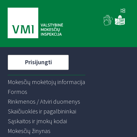
Prisijungti
Mokesčių mokėtojų informacija
Formos
Rinkmenos / Atviri duomenys
Skaičiuoklės ir pagalbininkai
Sąskaitos ir įmokų kodai
Mokesčių žinynas