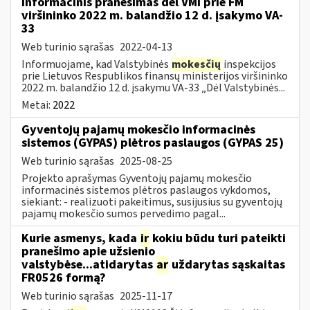
Informacinis pranešimas dėl VMI prie FM
viršininko 2022 m. balandžio 12 d. įsakymo VA-
33
Web turinio sąrašas
2022-04-13
Informuojame, kad Valstybinės
mokesčių
inspekcijos
prie Lietuvos Respublikos finansų ministerijos viršininko
2022 m. balandžio 12 d. įsakymu VA-33 „Dėl Valstybinės...
Metai:
2022
Gyventojų pajamų mokesčio informacinės
sistemos (GYPAS) plėtros paslaugos (GYPAS 25)
Web turinio sąrašas
2025-08-25
Projekto aprašymas Gyventojų pajamų mokesčio
informacinės sistemos plėtros paslaugos vykdomos,
siekiant: - realizuoti pakeitimus, susijusius su gyventojų
pajamų mokesčio sumos pervedimo pagal...
Kurie asmenys, kada
ir
kokiu būdu turi pateikti
pranešimo apie užsienio
valstybėse...atidarytas
ar
uždarytas sąskaitas
FR0526 formą?
Web turinio sąrašas
2025-11-17