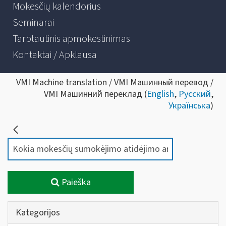
Mokesčių kalendorius
Seminarai
Tarptautinis apmokestinimas
Kontaktai / Apklausa
VMI Machine translation / VMI Машинный перевод /
VMI Машинний переклад (
English
,
Русский
,
Українська
)
Paieška
Kategorijos