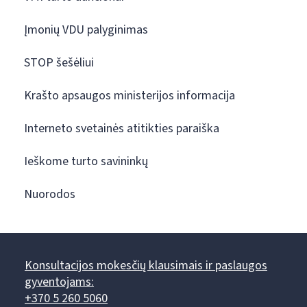
Įmonių VDU palyginimas
STOP šešėliui
Krašto apsaugos ministerijos informacija
Interneto svetainės atitikties paraiška
Ieškome turto savininkų
Nuorodos
Konsultacijos mokesčių klausimais ir paslaugos
gyventojams:
+370 5 260 5060