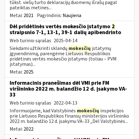
tūkst. viešų turto deklaracijų duomenų išrašų pagal
pateiktas metines...
Metai:
2021
Pagrindinis:
Naujiena
Dėl pridėtinės vertės mokesčio įstatymo
2
straipsnio 7-1, 13-1, 39-1 dalių apibendrinto
Web turinio sąrašas
2025-04-14
Siekdami užtikrinti sklandų
mokesčių
įstatymų
įgyvendinimą, parengėme Lietuvos Respublikos
pridėtinės vertės mokesčio įstatymo (toliau – PVM
įstatymas)...
Metai:
2025
Informacinis pranešimas dėl VMI prie FM
viršininko 2022 m. balandžio 12 d. įsakymo VA-
33
Web turinio sąrašas
2022-04-13
Informuojame, kad Valstybinės
mokesčių
inspekcijos
prie Lietuvos Respublikos finansų ministerijos viršininko
2022 m. balandžio 12 d. įsakymu VA-33 „Dėl Valstybinės...
Metai:
2022