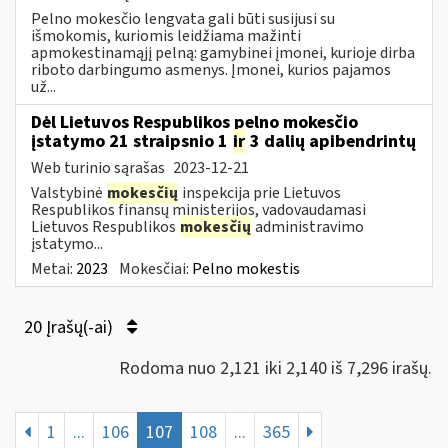
Pelno mokesčio lengvata gali būti susijusi su
išmokomis, kuriomis leidžiama mažinti
apmokestinamąjį pelną: gamybinei įmonei, kurioje dirba
riboto darbingumo asmenys. Įmonei, kurios pajamos
už...
Dėl Lietuvos Respublikos pelno mokesčio
įstatymo 21 straipsnio 1
ir
3 dalių apibendrintų
Web turinio sąrašas
2023-12-21
Valstybinė
mokesčių
inspekcija prie Lietuvos
Respublikos finansų ministerijos, vadovaudamasi
Lietuvos Respublikos
mokesčių
administravimo
įstatymo...
Metai:
2023
Mokesčiai:
Pelno mokestis
20 Įrašų(-ai)
Rodoma nuo 2,121 iki 2,140 iš 7,296 irašų.
1
...
106
107
108
...
365