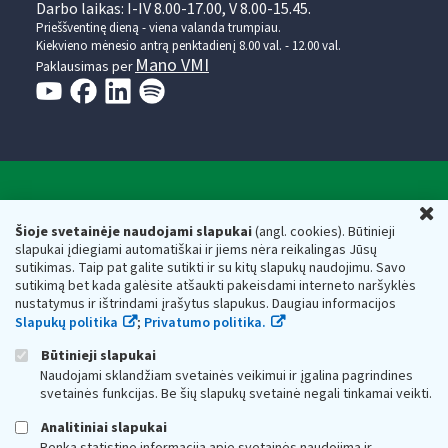
Darbo laikas: I-IV 8.00-17.00, V 8.00-15.45.
Prieššventinę dieną - viena valanda trumpiau.
Kiekvieno mėnesio antrą penktadienį 8.00 val. - 12.00 val.
Mano VMI
Paklausimas per
Valstybinė mokesčių inspekcija prie Lietuvos
U
Respublikos finansų ministerijos
Šioje svetainėje naudojami slapukai
(angl. cookies). Būtinieji
slapukai įdiegiami automatiškai ir jiems nėra reikalingas Jūsų
Biudžetinė įstaiga. Juridinio asmens kodas — 188659752,
sutikimas. Taip pat galite sutikti ir su kitų slapukų naudojimu. Savo
adresas: Vasario 16-osios g. 14, 01107 Vilnius, Lietuva, el.paštas:
sutikimą bet kada galėsite atšaukti pakeisdami interneto naršyklės
vmi@vmi.lt
, E. pristatymo dėžutės adresas 188659752
nustatymus ir ištrindami įrašytus slapukus. Daugiau informacijos
Duomenys apie Valstybinę mokesčių inspekciją prie Lietuvos
Slapukų politika
;
Privatumo politika.
Respublikos finansų ministerijos kaupiami ir saugomi Juridinių
asmenų registre
Būtinieji slapukai
Naudojami sklandžiam svetainės veikimui ir įgalina pagrindines
svetainės funkcijas. Be šių slapukų svetainė negali tinkamai veikti.
Analitiniai slapukai
Renka statistinę informaciją apie svetainės naudojimą ir