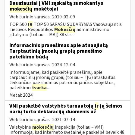
Daugiausiai į VMI sąskaitą sumokantys
mokesčių
mokėtojai
Web turinio sąrašas
2019-02-09
TOP 500
IR
TOP 50 SĄRAŠŲ SUDARYMAS Vadovaujantis
Lietuvos Respublikos
Mokesčių
administravimo
įstatymo (toliau — MAĮ) 38 str....
Informacinis pranešimas apie atnaujintą
Tarptautinių įmonių grupių pranešimo
pateikimo būdą
Web turinio sąrašas
2024-12-04
Informuojame, kad pasikeitė pranešimų, apie
tarptautinių įmonių grupių (toliau – TĮG) ataskaitas
teikiančius pagrindinius patronuojančius subjektus,
pateikimo
tvarka
....
Metai:
2024
VMI paskelbė valstybės tarnautojų
ir
jų šeimos
narių turto deklaracijų duomenis už
Web turinio sąrašas
2021-07-14
Valstybinė
mokesčių
inspekcija (toliau – VMI)
informuoja, kad interneto svetainėje paskelbė beveik 48