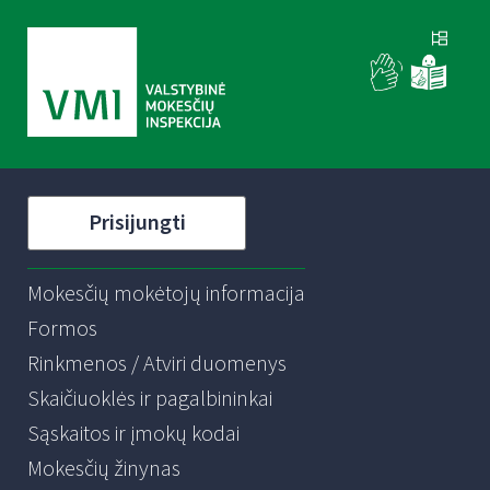
Prisijungti
Mokesčių mokėtojų informacija
Formos
Rinkmenos / Atviri duomenys
Skaičiuoklės ir pagalbininkai
Sąskaitos ir įmokų kodai
Mokesčių žinynas