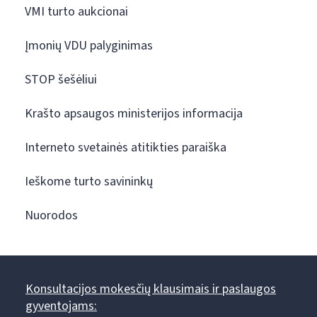
VMI turto aukcionai
Įmonių VDU palyginimas
STOP šešėliui
Krašto apsaugos ministerijos informacija
Interneto svetainės atitikties paraiška
Ieškome turto savininkų
Nuorodos
Konsultacijos mokesčių klausimais ir paslaugos
gyventojams: