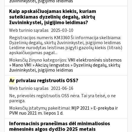
žuvininkystei, įsigijimo leidimas
Kaip apskaičiuojamas kiekis, kuriam
suteikiamas dyzelinių degalų, skirtų
žuvininkystei, įsigijimo leidimas?
Web turinio sąrašas
2025-03-10
Registracijos numeris KM3360 Ši informacija skelbiama:
Dyzelinių degalų, skirtų žuvininkystei, įsigijimo leidimas
Leidime nurodytas leistinas įsigyti gazolių kiekis (litrais)
apskaičiuojamas pagal...
Mokesčių žinyno kategorijos:
VMI elektroninės sistemos
» Mano VMI » Akcizų lengvatos » Dyzelinių degalų, skirtų
žuvininkystei, įsigijimo leidimas
Ar
privalau registruotis OSS?
Web turinio sąrašas
2021-06-16
Ne, prievolės registruotis OSS nėra. Tai yra teisė, o ne
pareiga.
Mokesčių įstatymų pakeitimai:
MĮP 2021 » E-prekyba ir
PVM nuo 2021 m. liepos 1 d.
Informacinis pranešimas dėl minimaliosios
mėnesinės algos dydžio 2025 metais