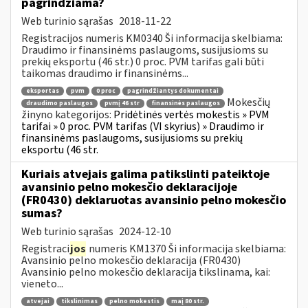
pagrindžiama?
Web turinio sąrašas
2018-11-22
Registracijos numeris KM0340 Ši informacija skelbiama:
Draudimo ir finansinėms paslaugoms, susijusioms su
prekių eksportu (46 str.) 0 proc. PVM tarifas gali būti
taikomas draudimo ir finansinėms...
eksportas
pvm
0 proc
pagrindžiantys dokumentai
Mokesčių
draudimo paslaugos
pvmį 46 str
finansinės paslaugos
žinyno kategorijos:
Pridėtinės vertės mokestis » PVM
tarifai » 0 proc. PVM tarifas (VI skyrius) » Draudimo ir
finansinėms paslaugoms, susijusioms su prekių
eksportu (46 str.
Kuriais atvejais galima patikslinti pateiktoje
avansinio pelno mokesčio deklaracijoje
(FR0430) deklaruotas avansinio pelno mokesčio
sumas?
Web turinio sąrašas
2024-12-10
Registraci
jos
numeris KM1370 Ši informacija skelbiama:
Avansinio pelno mokesčio deklaracija (FR0430)
Avansinio pelno mokesčio deklaracija tikslinama, kai:
vieneto...
atvejai
tikslinimas
pelno mokestis
maį 80 str.