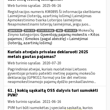
Web turinio sąrašas
2025-06-16
Registracijos numeris KM0895 Ši informacija skelbiama:
Laimėjimai (loterijų, azartinių lošimų) Laimėjimas
Apmokestinimo tvarka Loterijos laimėjimas
Neapmokestinami loterijų laimėjimai, jeigu juos...
Mokesčių
gpmį 6 str
8 str 1 d
17 str 1 d 38 p
40 p
17 str 2 d
žinyno kategorijos:
Gyventojų pajamų mokestis » Kitos
pajamos / išmokos (pagal abėcėlę) » Laimėjimai
(loterijų, azartinių lošimų)
Kuriais atvejais privalau deklaruoti 2025
metais gautas pajamas?
Web turinio sąrašas
2020-07-20
Pagrindiniai atvejai, kuriais nuolatiniai Lietuvos
gyventojai privalo pateikti metinę pajamų mokesčio
deklaraciją (GPM311 forma) yra šie: dėl metinio
neapmokestinamojo pajamų dydžio perskaičiavimo...
61. Į kokią sąskaitą OSS dalyvis turi sumokėti
PVM?
Web turinio sąrašas
2021-06-16
PVM turi būti sumokėtas į specialią sąskaitą, kurios