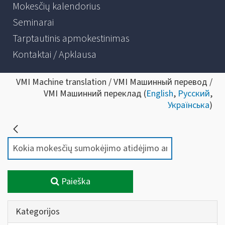
Mokesčių kalendorius
Seminarai
Tarptautinis apmokestinimas
Kontaktai / Apklausa
VMI Machine translation / VMI Машинный перевод /
VMI Машинний переклад (
English
,
Русский
,
Українська
)
Paieška
Kategorijos