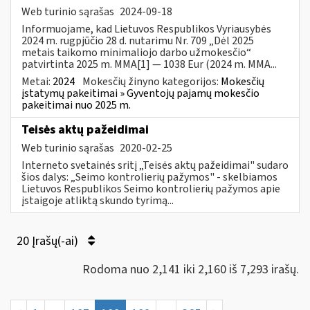
Web turinio sąrašas
2024-09-18
Informuojame, kad Lietuvos Respublikos Vyriausybės
2024 m. rugpjūčio 28 d. nutarimu Nr. 709 „Dėl 2025
metais taikomo minimaliojo darbo užmokesčio“
patvirtinta 2025 m. MMA[1] — 1038 Eur (2024 m. MMA...
Metai:
2024
Mokesčių žinyno kategorijos:
Mokesčių
įstatymų pakeitimai » Gyventojų pajamų mokesčio
pakeitimai nuo 2025 m.
Teisės aktų pažeidimai
Web turinio sąrašas
2020-02-25
Interneto svetainės sritį „Teisės aktų pažeidimai" sudaro
šios dalys: „Seimo kontrolierių pažymos" - skelbiamos
Lietuvos Respublikos Seimo kontrolierių pažymos apie
įstaigoje atliktą skundo tyrimą...
20 Įrašų(-ai)
Rodoma nuo 2,141 iki 2,160 iš 7,293 irašų.