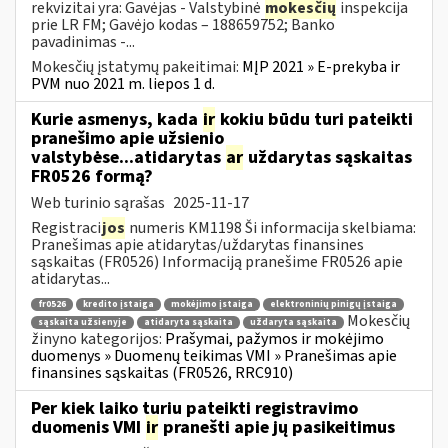
rekvizitai yra: Gavėjas - Valstybinė
mokesčių
inspekcija
prie LR FM; Gavėjo kodas – 188659752; Banko
pavadinimas -...
Mokesčių įstatymų pakeitimai:
MĮP 2021 » E-prekyba ir
PVM nuo 2021 m. liepos 1 d.
Kurie asmenys, kada
ir
kokiu būdu turi pateikti
pranešimo apie užsienio
valstybėse...atidarytas
ar
uždarytas sąskaitas
FR0526 formą?
Web turinio sąrašas
2025-11-17
Registraci
jos
numeris KM1198 Ši informacija skelbiama:
Pranešimas apie atidarytas/uždarytas finansines
sąskaitas (FR0526) Informaciją pranešime FR0526 apie
atidarytas...
fr0526
kredito įstaiga
mokėjimo įstaiga
elektroninių pinigų įstaiga
Mokesčių
sąskaita užsienyje
atidaryta sąskaita
uždaryta sąskaita
žinyno kategorijos:
Prašymai, pažymos ir mokėjimo
duomenys » Duomenų teikimas VMI » Pranešimas apie
finansines sąskaitas (FR0526, RRC910)
Per kiek laiko turiu pateikti registravimo
duomenis VMI
ir
pranešti apie jų pasikeitimus