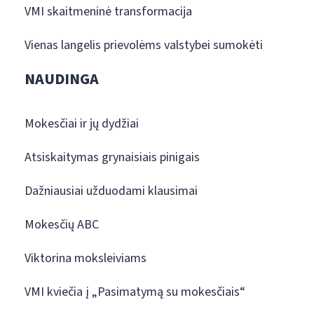
VMI skaitmeninė transformacija
Vienas langelis prievolėms valstybei sumokėti
NAUDINGA
Mokesčiai ir jų dydžiai
Atsiskaitymas grynaisiais pinigais
Dažniausiai užduodami klausimai
Mokesčių ABC
Viktorina moksleiviams
VMI kviečia į „Pasimatymą su mokesčiais“