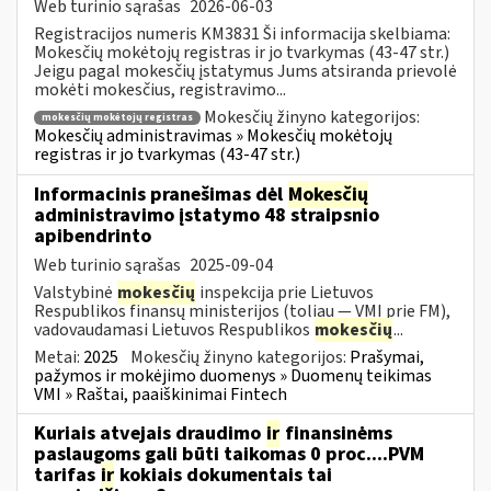
Web turinio sąrašas
2026-06-03
Registracijos numeris KM3831 Ši informacija skelbiama:
Mokesčių mokėtojų registras ir jo tvarkymas (43-47 str.)
Jeigu pagal mokesčių įstatymus Jums atsiranda prievolė
mokėti mokesčius, registravimo...
Mokesčių žinyno kategorijos:
mokesčių mokėtojų registras
Mokesčių administravimas » Mokesčių mokėtojų
registras ir jo tvarkymas (43-47 str.)
Informacinis pranešimas dėl
Mokesčių
administravimo įstatymo 48 straipsnio
apibendrinto
Web turinio sąrašas
2025-09-04
Valstybinė
mokesčių
inspekcija prie Lietuvos
Respublikos finansų ministerijos (toliau — VMI prie FM),
vadovaudamasi Lietuvos Respublikos
mokesčių
...
Metai:
2025
Mokesčių žinyno kategorijos:
Prašymai,
pažymos ir mokėjimo duomenys » Duomenų teikimas
VMI » Raštai, paaiškinimai Fintech
Kuriais atvejais draudimo
ir
finansinėms
paslaugoms gali būti taikomas 0 proc....PVM
tarifas
ir
kokiais dokumentais tai