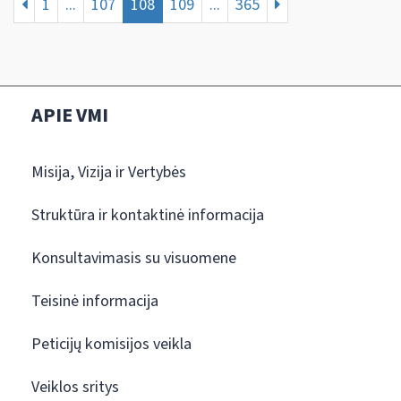
1
...
107
108
109
...
365
APIE VMI
Misija, Vizija ir Vertybės
Struktūra ir kontaktinė informacija
Konsultavimasis su visuomene
Teisinė informacija
Peticijų komisijos veikla
Veiklos sritys