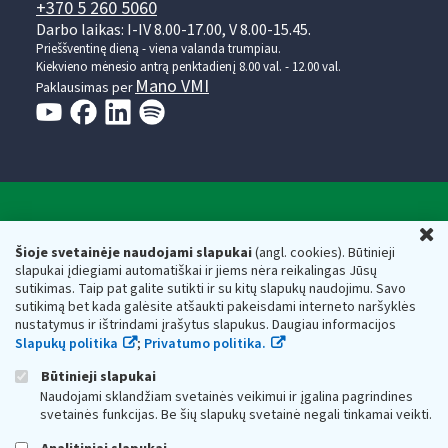
+370 5 260 5060
Darbo laikas: I-IV 8.00-17.00, V 8.00-15.45.
Prieššventinę dieną - viena valanda trumpiau.
Kiekvieno mėnesio antrą penktadienį 8.00 val. - 12.00 val.
Mano VMI
Paklausimas per
Valstybinė mokesčių inspekcija prie Lietuvos
U
Respublikos finansų ministerijos
Šioje svetainėje naudojami slapukai
(angl. cookies). Būtinieji
slapukai įdiegiami automatiškai ir jiems nėra reikalingas Jūsų
Biudžetinė įstaiga. Juridinio asmens kodas — 188659752,
sutikimas. Taip pat galite sutikti ir su kitų slapukų naudojimu. Savo
adresas: Vasario 16-osios g. 14, 01107 Vilnius, Lietuva, el.paštas:
sutikimą bet kada galėsite atšaukti pakeisdami interneto naršyklės
vmi@vmi.lt
, E. pristatymo dėžutės adresas 188659752
nustatymus ir ištrindami įrašytus slapukus. Daugiau informacijos
Duomenys apie Valstybinę mokesčių inspekciją prie Lietuvos
Slapukų politika
;
Privatumo politika.
Respublikos finansų ministerijos kaupiami ir saugomi Juridinių
asmenų registre
Būtinieji slapukai
Naudojami sklandžiam svetainės veikimui ir įgalina pagrindines
svetainės funkcijas. Be šių slapukų svetainė negali tinkamai veikti.