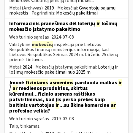
bendrovės valdomą pensijų fondą mokės...
Metai (Archyvas):
2019
Mokesčiai:
Gyventojų pajamų
mokestis
Pagrindinis:
Mokesčių pakeitimai
Informacinis pranešimas dėl loterijų
ir
lošimų
mokesčio įstatymo pakeitimo
Web turinio sąrašas
2024-07-08
Valstybinė
mokesčių
inspekcija prie Lietuvos
Respublikos finansų ministerijos informuoja, kad
Lietuvos Respublikos Seimas 2024 m. birželio 25 dieną
priėmė: Lietuvos...
Metai:
2024
Mokesčių įstatymų pakeitimai:
Loterijų ir
lošimų mokesčio pakeitimai nuo 2025 m
Įmonė
fiziniams
asmenims
parduoda malkas
ir
/
ar
medienos produktus, skirtus
kūrenimui...fizinio asmens raštiškas
patvirtinimas, kad jis perka prekes kaip
buitinis vartotojas
ir
...su ūkine komercine
ar
profesine veikla?
Web turinio sąrašas
2019-03-08
Taip, tinkamas.