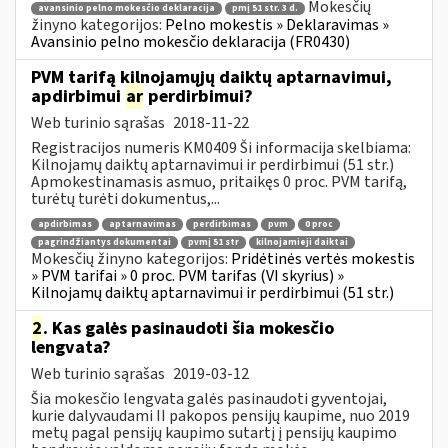
Mokesčių
avansinio pelno mokesčio deklaracija
pmį 51 str. 3 d.
žinyno kategorijos:
Pelno mokestis » Deklaravimas »
Avansinio pelno mokesčio deklaracija (FR0430)
PVM tarifą kilnojamųjų daiktų aptarnavimui,
apdirbimui
ar
perdirbimui?
Web turinio sąrašas
2018-11-22
Registracijos numeris KM0409 Ši informacija skelbiama:
Kilnojamų daiktų aptarnavimui ir perdirbimui (51 str.)
Apmokestinamasis asmuo, pritaikęs 0 proc. PVM tarifą,
turėtų turėti dokumentus,...
apdirbimas
aptarnavimas
perdirbimas
pvm
0 proc
pagrindžiantys dokumentai
pvmį 51 str
kilnojamieji daiktai
Mokesčių žinyno kategorijos:
Pridėtinės vertės mokestis
» PVM tarifai » 0 proc. PVM tarifas (VI skyrius) »
Kilnojamų daiktų aptarnavimui ir perdirbimui (51 str.)
2
. Kas galės pasinaudoti šia mokesčio
lengvata?
Web turinio sąrašas
2019-03-12
Šia mokesčio lengvata galės pasinaudoti gyventojai,
kurie dalyvaudami II pakopos pensijų kaupime, nuo 2019
metų pagal pensijų kaupimo sutartį į pensijų kaupimo