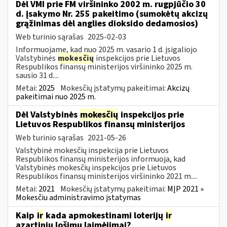
Dėl VMI prie FM viršininko 2002 m. rugpjūčio 30
d. įsakymo Nr. 255 pakeitimo (sumokėtų akcizų
grąžinimas dėl anglies dioksido dedamosios)
Web turinio sąrašas
2025-02-03
Informuojame, kad nuo 2025 m. vasario 1 d. įsigaliojo
Valstybinės
mokesčių
inspekcijos prie Lietuvos
Respublikos finansų ministerijos viršininko 2025 m.
sausio 31 d....
Metai:
2025
Mokesčių įstatymų pakeitimai:
Akcizų
pakeitimai nuo 2025 m.
Dėl Valstybinės
mokesčių
inspekcijos prie
Lietuvos Respublikos finansų ministerijos
Web turinio sąrašas
2021-05-26
Valstybinė mokesčių inspekcija prie Lietuvos
Respublikos finansų ministerijos informuoja, kad
Valstybinės mokesčių inspekcijos prie Lietuvos
Respublikos finansų ministerijos viršininko 2021 m....
Metai:
2021
Mokesčių įstatymų pakeitimai:
MĮP 2021 »
Mokesčiu administravimo įstatymas
Kaip
ir
kada apmokestinami loterijų
ir
azartinių lošimų laimėjimai?