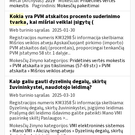
Metai (Archyvas):
2019
Mokesčiai:
Pridėtinės vertės
mokestis
Pagrindinis:
Mokesčių pakeitimai
Kokia
yra PVM atskaitos procento suderinimo
tvarka
, kai mišriai veiklai įsigytų (
Web turinio sąrašas
2025-01-30
Registracijos numeris KM3298 Ši informacija skelbiama:
Mišrios veiklos atveju Apskaičiuojant pirkimo (importo)
PVM atskaitos dalį (procentais), proporcingai tenkančią
PVM įstatymo 58 str. 1 dalyje...
Mokesčių žinyno kategorijos:
Pridėtinės vertės mokestis
» PVM atskaita ir jos tikslinimas (57-69 str.) » PVM
atskaita » Mišrios veiklos atveju
Kaip galiu gauti dyzelinių degalų, skirtų
žuvininkystei, naudotojo leidimą?
Web turinio sąrašas
2025-03-10
Registracijos numeris KM3358 Ši informacija skelbiama:
Dyzelinių degalų, skirtų žuvininkystei, įsigijimo leidimas
Prašymą dėl leidimo išdavimo galite pateikti Mano VMI
pasirinkę skiltį Paslaugos >...
Mokesčių žinyno kategorijos:
VMI elektroninės sistemos
» Mano VMI » Akcizų lengvatos » Dyzelinių degalų, skirtų