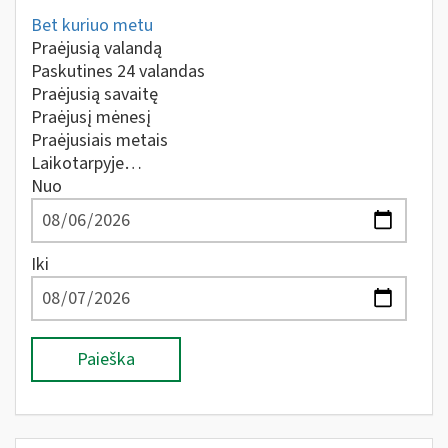
Bet kuriuo metu
Praėjusią valandą
Paskutines 24 valandas
Praėjusią savaitę
Praėjusį mėnesį
Praėjusiais metais
Laikotarpyje…
Nuo
Iki
Paieška