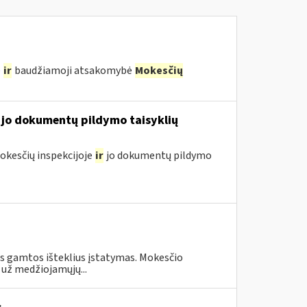
ė
ir
baudžiamoji atsakomybė
Mokesčių
jo dokumentų pildymo taisyklių
kesčių inspekcijoje
ir
jo dokumentų pildymo
us gamtos išteklius įstatymas. Mokesčio
 už medžiojamųjų...