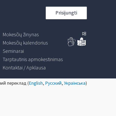
Prisijungti
Mokesčių žinynas
Mokesčių kalendorius
Seminarai
Tarptautinis apmokestinimas
Kontaktai / Apklausa
ний переклад (
English
,
Русский
,
Українська
)