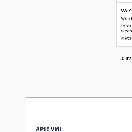
VA-4
Web t
Infor
viršin
Metai
20 Įra
APIE VMI