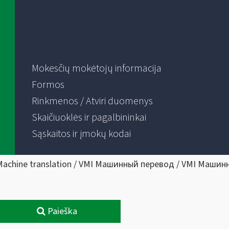
Mokesčių mokėtojų informacija
Formos
Rinkmenos / Atviri duomenys
Skaičiuoklės ir pagalbininkai
Sąskaitos ir įmokų kodai
Machine translation / VMI Машинный перевод / VMI Машин
Paieška