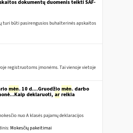
pskaitos dokumentų duomenis teikti SAF-
ų turi būti pasirengusios buhalterinės apskaitos
tuvoje registruotoms įmonėms. Tai vienoje vietoje
ario
mėn
. 10 d....Gruodžio
mėn
. darbo
onė...Kaip deklaruoti,
ar
reikia
okesčio nuo A klasės pajamų deklaracijos
inis:
Mokesčių pakeitimai