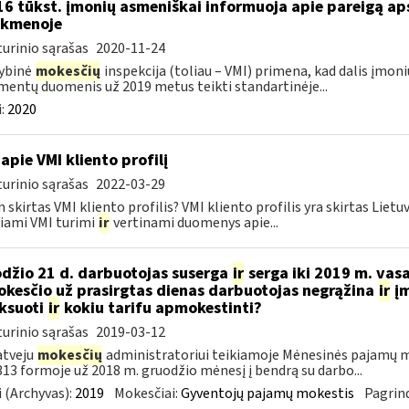
16 tūkst. įmonių asmeniškai informuoja apie pareigą a
nkmenoje
urinio sąrašas
2020-11-24
ybinė
mokesčių
inspekcija (toliau – VMI) primena, kad dalis įmoni
entų duomenis už 2019 metus teikti standartinėje...
:
2020
apie VMI kliento profilį
urinio sąrašas
2022-03-29
 skirtas VMI kliento profilis? VMI kliento profilis yra skirtas Lie
iami VMI turimi
ir
vertinami duomenys apie...
džio 21 d. darbuotojas suserga
ir
serga iki 2019 m. vas
kesčio už prasirgtas dienas darbuotojas negrąžina
ir
įm
ksuoti
ir
kokiu tarifu apmokestinti?
urinio sąrašas
2019-03-12
atveju
mokesčių
administratoriui teikiamoje Mėnesinės pajamų m
3 formoje už 2018 m. gruodžio mėnesį į bendrą su darbo...
 (Archyvas):
2019
Mokesčiai:
Gyventojų pajamų mokestis
Pagrind