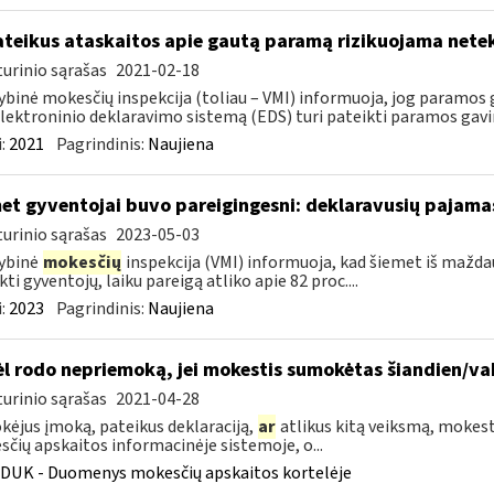
teikus ataskaitos apie gautą paramą rizikuojama nete
urinio sąrašas
2021-02-18
ybinė mokesčių inspekcija (toliau – VMI) informuoja, jog paramos g
lektroninio deklaravimo sistemą (EDS) turi pateikti paramos gavi
:
2021
Pagrindinis:
Naujiena
et gyventojai buvo pareigingesni: deklaravusių pajamas
urinio sąrašas
2023-05-03
ybinė
mokesčių
inspekcija (VMI) informuoja, kad šiemet iš maždau
kti gyventojų, laiku pareigą atliko apie 82 proc....
:
2023
Pagrindinis:
Naujiena
l rodo nepriemoką, jei mokestis sumokėtas šiandien/va
urinio sąrašas
2021-04-28
ėjus įmoką, pateikus deklaraciją,
ar
atlikus kitą veiksmą, mokesti
čių apskaitos informacinėje sistemoje, o...
DUK - Duomenys mokesčių apskaitos kortelėje