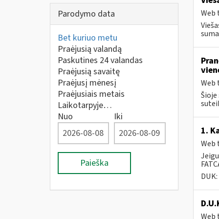
Vieš
Parodymo data
Web t
Vieša
sumaž
Bet kuriuo metu
Praėjusią valandą
Paskutines 24 valandas
Pran
vien
Praėjusią savaitę
Praėjusį mėnesį
Web t
Praėjusiais metais
Šioje
suteik
Laikotarpyje…
Nuo
Iki
1. K
Web t
Jeigu
Paieška
FATCA
DUK:
D.U.
Web t