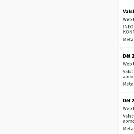
Vals
Web t
INFO
KONTA
Metai
Dėl 
Web t
Valst
apmo
Metai
Dėl 
Web t
Valst
apmo
Metai