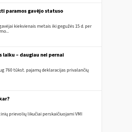
kti paramos gavėjo statuso
avėjai kiekvienais metais iki gegužės 15 d. per
mo...
 laiku – daugiau nei pernai
g 760 tūkst. pajamų deklaracijas privalančių
kar?
nių prievolių likučiai perskaičiuojami VMI