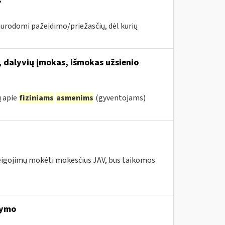
s
nurodomi pažeidimo/priežasčių, dėl kurių
, dalyvių įmokas, išmokas užsienio
ų apie
fiziniams
asmenims
(gyventojams)
pareigojimų mokėti mokesčius JAV, bus taikomos
kymo