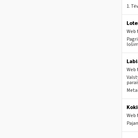
1. Tė
Lote
Web t
Pagri
lošim
Labi
Web t
Valst
parai
Metai
Koki
Web t
Pajam