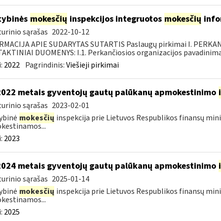
tybinės
mokesčių
inspekcijos integruotos
mokesčių
info
urinio sąrašas
2022-10-12
RMACIJA APIE SUDARYTAS SUTARTIS Paslaugų pirkimai I. PERK
KTINIAI DUOMENYS: I.1. Perkančiosios organizacijos pavadinimas
:
2022
Pagrindinis:
Viešieji pirkimai
2022 metais gyventojų gautų palūkanų apmokestinimo
urinio sąrašas
2023-02-01
ybinė
mokesčių
inspekcija prie Lietuvos Respublikos finansų mini
kestinamos...
:
2023
2024 metais gyventojų gautų palūkanų apmokestinimo
urinio sąrašas
2025-01-14
ybinė
mokesčių
inspekcija prie Lietuvos Respublikos finansų mini
kestinamos...
:
2025