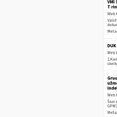
VMI 
T ri
Web t
Valst
dokum
Metai
DUK 
Web t
1.Kam
skelb
Gruo
užmo
inde
Web t
Šiuo 
GPM31
Metai