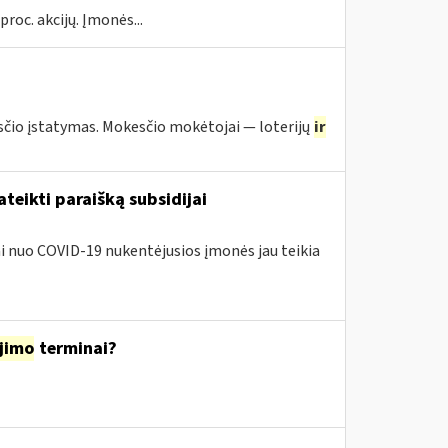
proc. akcijų. Įmonės...
io įstatymas. Mokesčio mokėtojai — loterijų
ir
teikti paraišką subsidijai
iai nuo COVID-19 nukentėjusios įmonės jau teikia
jimo
terminai?