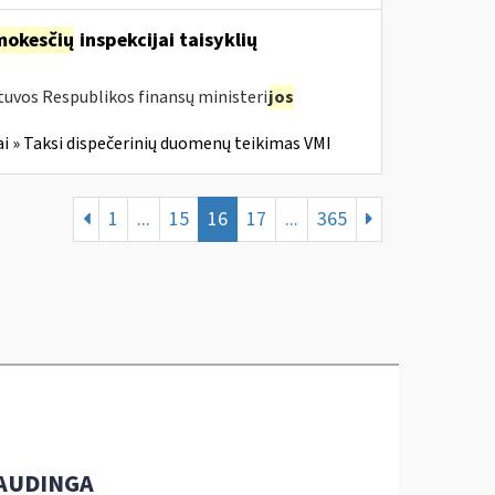
mokesčių
inspekcijai taisyklių
tuvos Respublikos finansų ministeri
jos
i » Taksi dispečerinių duomenų teikimas VMI
1
...
15
16
17
...
365
AUDINGA