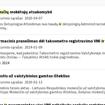
sčių
mokėtojų atsakomybė
urinio sąrašas
2020-04-07
s Delspinigiai Atleidimas nuo baudų
ir
delspinigių Administracin
ymų...
rmacinis pranešimas dėl taksometro registravimo VMI
ir
urinio sąrašas
2024-01-09
muojame, kad pakeistos Taksometro registravimo Valstybinėje mo
lės (toliau — Taisyklės). Atlikti tokie pagrindiniai...
:
2024
stis už valstybinius gamtos išteklius
urinio sąrašas
2020-02-13
ndinis teisės aktas - Lietuvos Respublikos mokesčio už valstybini
ojai: Mokesčio už valstybinius gamtos išteklius, išskyrus mokestį