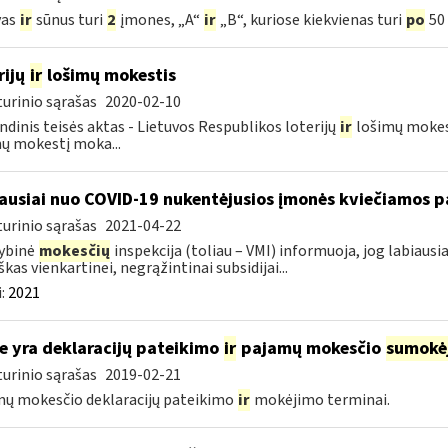
vas
ir
sūnus turi
2
įmones, „A“
ir
„B“, kuriose kiekvienas turi
po
50 
rijų
ir
lošimų mokestis
urinio sąrašas
2020-02-10
ndinis teisės aktas - Lietuvos Respublikos loterijų
ir
lošimų mokesč
ų mokestį moka...
ausiai nuo COVID-19 nukentėjusios įmonės kviečiamos pa
urinio sąrašas
2021-04-22
ybinė
mokesčių
inspekcija (toliau – VMI) informuoja, jog labiaus
škas vienkartinei, negrąžintinai subsidijai...
:
2021
e yra deklaracijų pateikimo
ir
pajamų mokesčio
sumokė
urinio sąrašas
2019-02-21
ų mokesčio deklaracijų pateikimo
ir
mokėjimo terminai.