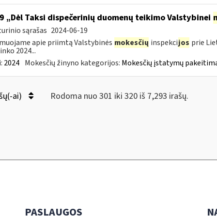
9 „Dėl Taksi dispečerinių duomenų teikimo Valstybinei
urinio sąrašas
2024-06-19
muojame apie priimtą Valstybinės
mokesčių
inspekci
jos
prie Lie
inko 2024...
:
2024
Mokesčių žinyno kategorijos:
Mokesčių įstatymų pakeitima
šų(-ai)
Rodoma nuo 301 iki 320 iš 7,293 irašų.
PASLAUGOS
N