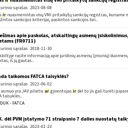
as
ir
nuasmenintas visų VMI pritaikytų sankcijų registra
urinio sąrašas
2023-08-08
s
ir
nuasmenintas visų VMI pritaikytų sankcijų registras, kuriame 
intos sankcijos kriterijai, paskirtos sankcijos bei...
ešimas apie paskolas, atskaitingų asmenų įsiskolinimus
etams (FR0711)
urinio sąrašas
2018-11-30
 skiltyje rasite informaciją apie juridinių asmenų (įmonių) duomen
tas, iš jų gautas...
ada taikomos FATCA taisyklės?
urinio sąrašas
2021-06-02
 asmuo yra JAV pilietis
ar
gyventojas
ir
dėl to jis gali turėti įsi
 taisyklės...
DUK - FATCA
K. dėl PVM įstatymo 71 straipsnio 7 dalies nuostatų tai
urinio sąrašas
2023-01-23