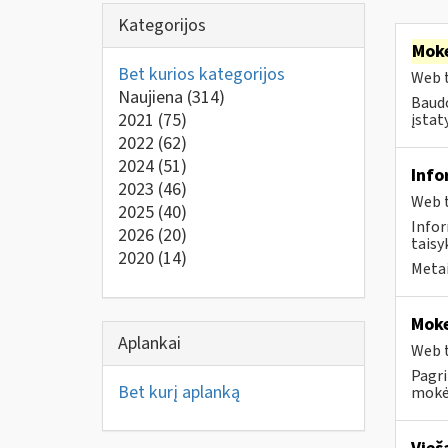
Kategorijos
Moke
Bet kurios kategorijos
Web t
Naujiena
(314)
Baudo
2021
(75)
įstat
2022
(62)
2024
(51)
Info
2023
(46)
Web t
2025
(40)
Infor
2026
(20)
taisyk
2020
(14)
Metai
Moke
Aplankai
Web t
Pagri
Bet kurį aplanką
mokėt