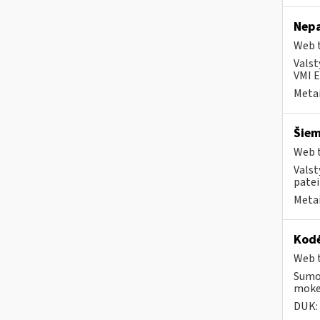
Nepa
Web t
Valst
VMI E
Metai
Šiem
Web t
Valst
patei
Metai
Kodė
Web t
Sumok
mokes
DUK: