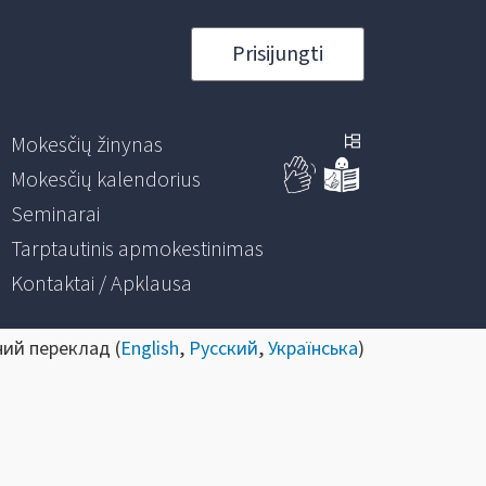
Prisijungti
Mokesčių žinynas
Mokesčių kalendorius
Seminarai
Tarptautinis apmokestinimas
Kontaktai / Apklausa
ний переклад (
English
,
Русский
,
Українська
)