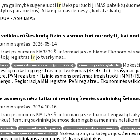
S yra galimybė sugeneruoti
ir
išeksportuoti į i.MAS pateiktų duome
tytus parametrus). Atkreipiamas dėmesys, kad ataskaitų...
DUK - Apie i.MAS
 veiklos rūšies kodą fizinis asmuo turi nurodyti, kai nor
urinio sąrašas
2026-05-14
tracijos numeris KM3829 Ši informacija skelbiama: Ekonominės vei
ojų registras
ir
jo tvarkymas...
Mokesči
dovas
apmokestinamasis asmuo (pvm tikslais)
ekonominę veiklą vykdantis
esčių mokėtojų registras ir jo tvarkymas (43-47 str.)
Prašymai, p
tre, PVM registre » Fizinio asmens prašymas įregistruoti į MMR (R
nys » Registracija MM registre, PVM registre » Ekonominės veiklos
e asmenys nėra laikomi remtinų žemės savininkų šeimos
urinio sąrašas
2024-10-16
tracijos numeris KM1253 Ši informacija skelbiama: Lengvatų taiky
nkus) Remtinų savininkų šeimose darbingais asmenimis nelaikomi:.
 mokestis
žemės mokesčio lengvatos
remtini žemės mokesčio savininkai
darbingi a
Mokesčių žinyno kategorijos:
Žemės mo
 mokesčio neapmokestinamasis dydis
iams ir juridiniams asmenims (išskyrus ūkininkus)