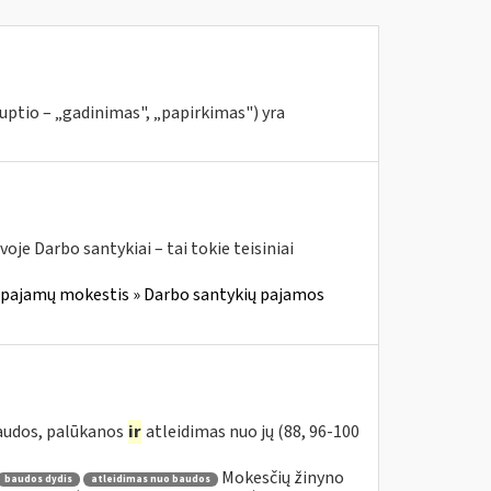
rruptio – „gadinimas", „papirkimas") yra
oje Darbo santykiai – tai tokie teisiniai
 pajamų mokestis » Darbo santykių pajamos
baudos, palūkanos
ir
atleidimas nuo jų (88, 96-100
Mokesčių žinyno
baudos dydis
atleidimas nuo baudos