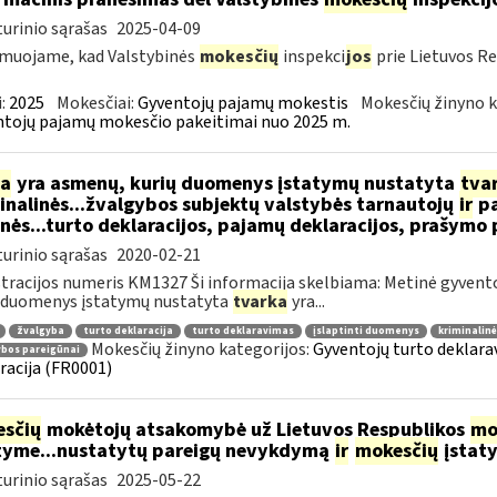
urinio sąrašas
2025-04-09
muojame, kad Valstybinės
mokesčių
inspekci
jos
prie Lietuvos Re
:
2025
Mokesčiai:
Gyventojų pajamų mokestis
Mokesčių žinyno k
tojų pajamų mokesčio pakeitimai nuo 2025 m.
ia
yra asmenų, kurių duomenys įstatymų nustatyta
tva
inalinės...žvalgybos subjektų valstybės tarnautojų
ir
pa
nės...turto deklaracijos, pajamų deklaracijos, prašym
urinio sąrašas
2020-02-21
tracijos numeris KM1327 Ši informacija skelbiama: Metinė gyvento
 duomenys įstatymų nustatyta
tvarka
yra...
žvalgyba
turto deklaracija
turto deklaravimas
įslaptinti duomenys
kriminalin
Mokesčių žinyno kategorijos:
Gyventojų turto deklara
ybos pareigūnai
racija (FR0001)
sčių
mokėtojų atsakomybė už Lietuvos Respublikos
mo
tyme...nustatytų pareigų nevykdymą
ir
mokesčių
įstat
urinio sąrašas
2025-05-22