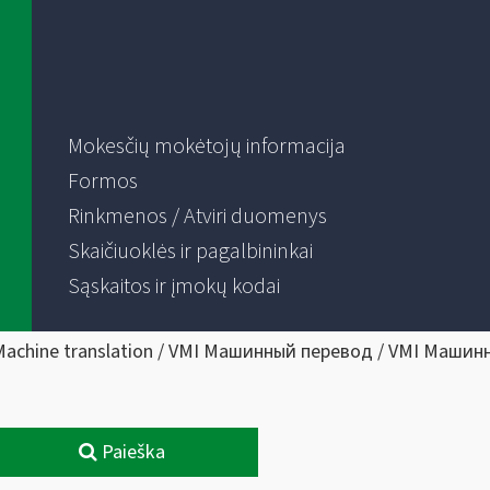
Mokesčių mokėtojų informacija
Formos
Rinkmenos / Atviri duomenys
Skaičiuoklės ir pagalbininkai
Sąskaitos ir įmokų kodai
Machine translation / VMI Машинный перевод / VMI Машин
Paieška