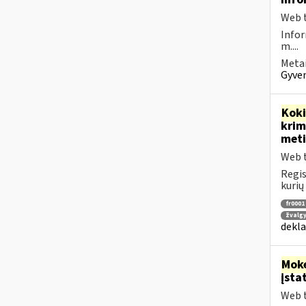
Web t
Infor
m....
Metai
Gyven
Kok
krim
meti
Web t
Regis
kurių
fr0001
žvalg
dekla
Moke
įsta
Web t