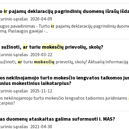
to
ir
pajamų deklaracijų pagrindinių duomenų išrašų iš
urinio sąrašas
2020-04-09
ugos pavadinimas - Turto
ir
pajamų deklaracijų pagrindinių duome
mą. Paslaugos gavėjai -...
 sužinoti,
ar
turiu
mokesčių
prievolių, skolų?
urinio sąrašas
2019-03-22
sužinoti,
ar
turiu
mokesčių
prievolių, skolų? Aktualią informacij
os nekilnojamojo turto mokesčio lengvatos taikomos ju
snius mokestinius laikotarpius?
urinio sąrašas
2025-11-12
s nekilnojamojo turto mokesčio lengvatos taikomos juridiniams
tarpius?
as duomenų ataskaitas galima suformuoti i. MAS?
urinio sąrašas
2021-04-30