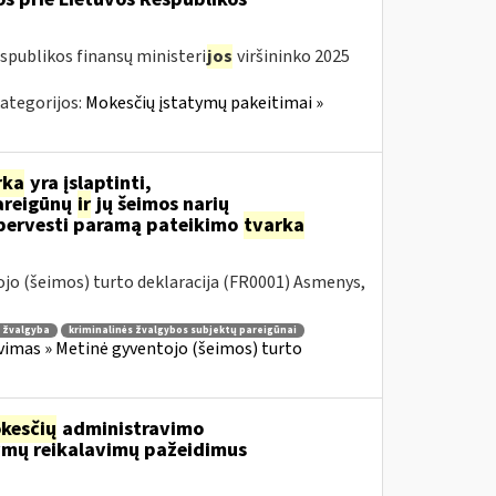
spublikos finansų ministeri
jos
viršininko 2025
ategorijos:
Mokesčių įstatymų pakeitimai »
rka
yra įslaptinti,
reigūnų
ir
jų šeimos narių
o pervesti paramą pateikimo
tvarka
jo (šeimos) turto deklaracija (FR0001) Asmenys,
ė žvalgyba
kriminalinės žvalgybos subjektų pareigūnai
vimas » Metinė gyventojo (šeimos) turto
kesčių
administravimo
ymų reikalavimų pažeidimus