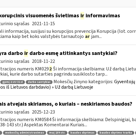
korupcinis visuomenės švietimas
ir
informavimas
urinio sąrašas
2021-11-15
li informacija, susijusi su korupcijos prevencija Korupcija (lot. co
iama kaip bet koks valstybės tarnautojo
ar
jam...
yra darbo
ir
darbo esmę atitinkantys santykiai?
urinio sąrašas
2018-11-22
tracijos numeris KM029
2
Ši informacija skelbiama: Už darbą Lietuv
kiai, kurie darbo sutarties pagrindu susiklosto tarp...
Mokesčių žinyno kategorijos:
Gyventojų
gpmį 2 str 31 d
darbo santykiai
os iš Lietuvos darbdavio) » Už darbą Lietuvoje
ais atvejais skiriamos, o kuriais – neskiriamos baudos?
urinio sąrašas
2025-12-23
tracijos numeris KM0584 Ši informacija skelbiama: Delspinigiai, 
 138-143 str.) Aspektas Komentarai Kuriais...
mokesčių administravimas
maį 139 str.
baudos skyrimas
baudos skyrimo tvarka