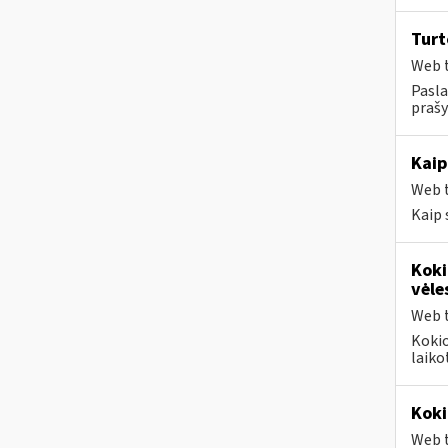
Tur
Web t
Pasla
prašy
Kaip
Web t
Kaip 
Koki
vėle
Web t
Kokio
laiko
Koki
Web t