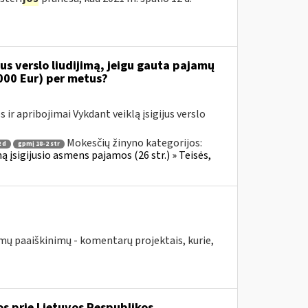
s verslo liudijimą, jeigu gauta pajamų
000 Eur) per metus?
ir apribojimai Vykdant veiklą įsigijus verslo
Mokesčių žinyno kategorijos:
 d
gpmį 18-2 str
ą įsigijusio asmens pajamos (26 str.) » Teisės,
mų paaiškinimų - komentarų projektais, kurie,
os prie Lietuvos Respublikos