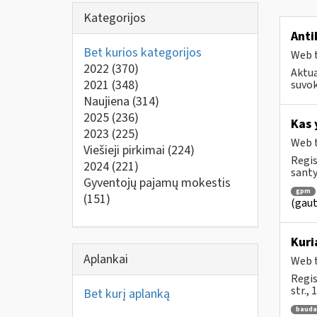
Kategorijos
Anti
Bet kurios kategorijos
Web t
2022
(370)
Aktua
2021
(348)
suvok
Naujiena
(314)
2025
(236)
Kas 
2023
(225)
Web t
Viešieji pirkimai
(224)
Regis
2024
(221)
santy
Gyventojų pajamų mokestis
gpm
(151)
(gaut
Kuri
Aplankai
Web t
Regis
str.,
Bet kurį aplanką
bauda