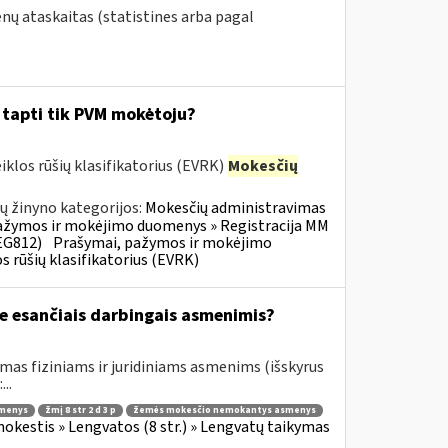
nų ataskaitas (statistines arba pagal
i tapti tik PVM mokėtoju?
klos rūšių klasifikatorius (EVRK)
Mokesčių
ų žinyno kategorijos:
Mokesčių administravimas
ažymos ir mokėjimo duomenys » Registracija MM
EG812)
Prašymai, pažymos ir mokėjimo
 rūšių klasifikatorius (EVRK)
e esančiais darbingais asmenimis?
mas fiziniams ir juridiniams asmenims (išskyrus
..
smenys
žmį 8 str 2 d 3 p
žemės mokesčio nemokantys asmenys
kestis » Lengvatos (8 str.) » Lengvatų taikymas