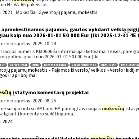
mu Nr. VA-66 pakeistos...
:
2021
Mokesčiai:
Gyventojų pajamų mokestis
 apmokestinamos pajamos, gautos vykdant veiklą įsigiju
iau kaip nuo 2026-01-01 50 000 Eur (iki 2025-12-31 45 
urinio sąrašas
2025-10-24
tracijos numeris KM0606 Ši informacija skelbiama: Teisės, pareigos 
jimą galima gauti nuo 2026-01-01 50 000 Eur (iki...
 eur
apribojimai
gpm
pvm mokėtojas
verslo liudijimas
gpmį 6 str
gmpį 2 str 22
tojų pajamų mokestis » Pajamos iš verslo/ veiklos » Verslo liudijim
gos ir apribojimai
sčių
įstatymo komentarų projektai
urinio sąrašas
2020-08-25
me susipažinti su VMI prie FM parengtais naujais
mokesčių
įstaty
velgiant į komentaro sudėtingumą...
:
2024
rmacinis pranešimas dėl Valstybinės
mokesčių
inspekcij