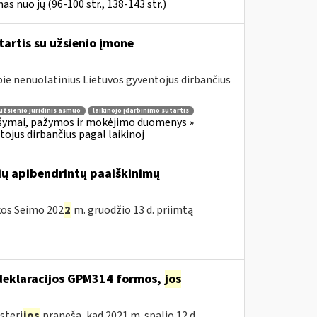
s nuo jų (96-100 str., 138-143 str.)
tartis su užsienio įmone
e nenuolatinius Lietuvos gyventojus dirbančius
užsienio juridinis asmuo
laikinojo įdarbinimo sutartis
šymai, pažymos ir mokėjimo duomenys »
jus dirbančius pagal laikinoj
ių apibendrintų paaiškinimų
ikos Seimo 202
2
m. gruodžio 13 d. priimtą
deklaracijos GPM314 formos,
jos
steri
jos
praneša, kad 2021 m. spalio 12 d.