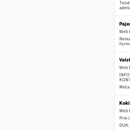
Teisė
admin
Paja
Web t
Nenuo
forma
Vals
Web t
INFO
KONTA
Metai
Koki
Web t
Prie 
DUK: