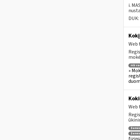
i. MA
nusta
DUK:
Kokį
Web t
Regis
mokėt
mb va
» Mok
regis
duome
Koki
Web t
Regis
ūkini
žemės
žemės
fizin