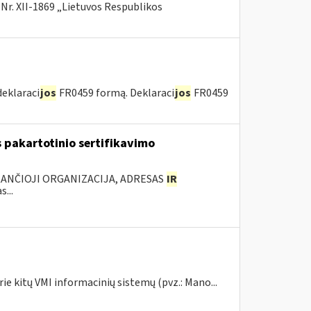
 Nr. XII-1869 „Lietuvos Respublikos
deklaraci
jos
FR0459 formą. Deklaraci
jos
FR0459
 pakartotinio sertifikavimo
KANČIOJI ORGANIZACIJA, ADRESAS
IR
...
ie kitų VMI informacinių sistemų (pvz.: Mano...