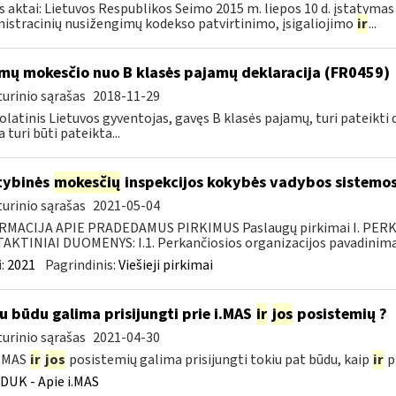
s aktai: Lietuvos Respublikos Seimo 2015 m. liepos 10 d. įstatymas
istracinių nusižengimų kodekso patvirtinimo, įsigaliojimo
ir
...
mų mokesčio nuo B klasės pajamų deklaracija (FR0459)
urinio sąrašas
2018-11-29
latinis Lietuvos gyventojas, gavęs B klasės pajamų, turi pateikti 
 turi būti pateikta...
tybinės
mokesčių
inspekcijos kokybės vadybos sistemos
urinio sąrašas
2021-05-04
RMACIJA APIE PRADEDAMUS PIRKIMUS Paslaugų pirkimai I. PER
KTINIAI DUOMENYS: I.1. Perkančiosios organizacijos pavadinimas
:
2021
Pagrindinis:
Viešieji pirkimai
u būdu galima prisijungti prie i.MAS
ir
jos
posistemių ?
urinio sąrašas
2021-04-30
i.MAS
ir
jos
posistemių galima prisijungti tokiu pat būdu, kaip
ir
pr
DUK - Apie i.MAS