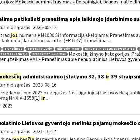
orijos:
Mokesčių administravimas » Delspinigiai, baudos ir atleidima
lima patikslinti pranešimą apie laikinojo įdarbinimo su
urinio sąrašas
2026-05-12
traci
jos
numeris KM1030 Ši informacija skelbiama: Pranešimas api
 laikinojo įdarbinimo sutartis (FR1147) Pranešimas...
pranešimas
darbas lietuvoje
užsienio įmonė
nenuolatinis lietuvos gyventojas
Mokesčių žinyno kategorijos:
Pra
as darbas lietuvoje
pranešimo tikslinimas
nų teikimas VMI » Pranešimas apie nenuolatinius Lietuvos gyvento
mokesčių
administravimo įstatymo 32, 38
ir
39 straipsn
urinio sąrašas
2023-08-16
velgdama į nuo 2023 m. gegužės 1 d. įsigaliojusį Lietuvos Respubl
ymą Nr. XIV-1658[1]
ir
...
:
2023
olatinio Lietuvos gyventojo metinės pajamų mokesčio 
urinio sąrašas
2021-10-14
ybinė
mokesčių
inspekcija prie Lietuvos Respublikos finansų mini