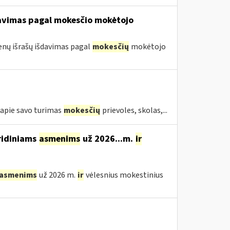
davimas pagal mokesčio mokėtojo
nų išrašų išdavimas pagal
mokesčių
mokėtojo
ą apie savo turimas
mokesčių
prievoles, skolas,...
ridiniams
asmenims
už 2026...m.
ir
asmenims
už 2026 m.
ir
vėlesnius mokestinius