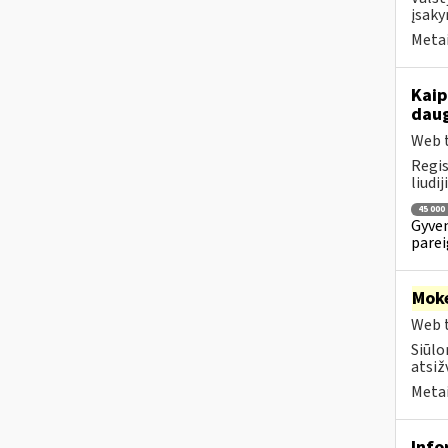
įsaky
Metai
Kaip
daug
Web t
Regis
liudi
45 000
Gyven
parei
Moke
Web t
Siūlo
atsiž
Metai
Info