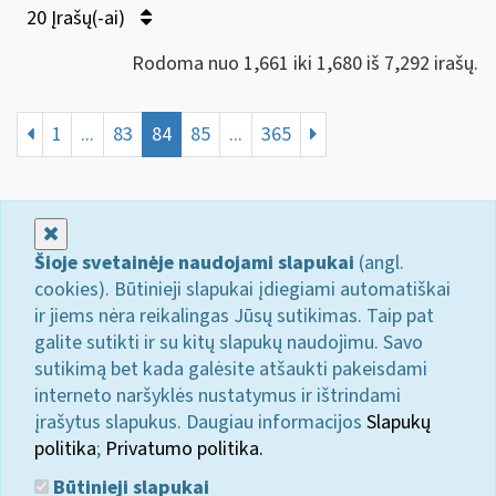
20 Įrašų(-ai)
Rodoma nuo 1,661 iki 1,680 iš 7,292 irašų.
1
...
83
84
85
...
365
Uždaryti
Šioje svetainėje naudojami slapukai
(angl.
cookies). Būtinieji slapukai įdiegiami automatiškai
ir jiems nėra reikalingas Jūsų sutikimas. Taip pat
galite sutikti ir su kitų slapukų naudojimu. Savo
sutikimą bet kada galėsite atšaukti pakeisdami
interneto naršyklės nustatymus ir ištrindami
įrašytus slapukus. Daugiau informacijos
Slapukų
politika
;
Privatumo politika.
Būtinieji slapukai