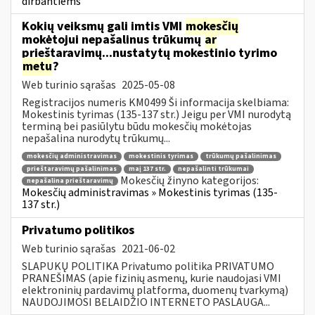
dirbantiems
Kokių veiksmų gali imtis VMI
mokesčių
mokėtojui nepašalinus trūkumų
ar
prieštaravimų...nustatytų mokestinio tyrimo
metu
?
Web turinio sąrašas
2025-05-08
Registracijos numeris KM0499 Ši informacija skelbiama:
Mokestinis tyrimas (135-137 str.) Jeigu per VMI nurodytą
terminą bei pasiūlytu būdu mokesčių mokėtojas
nepašalina nurodytų trūkumų...
mokesčių administravimas
mokestinis tyrimas
trūkumų pašalinimas
prieštaravimų pašalinimas
maį 137 str.
nepašalinti trūkumai
Mokesčių žinyno kategorijos:
nepašalina prieštaravimų
Mokesčių administravimas » Mokestinis tyrimas (135-
137 str.)
Privatumo politikos
Web turinio sąrašas
2021-06-02
SLAPUKŲ POLITIKA Privatumo politika PRIVATUMO
PRANEŠIMAS (apie fizinių asmenų, kurie naudojasi VMI
elektroninių pardavimų platforma, duomenų tvarkymą)
NAUDOJIMOSI BELAIDŽIO INTERNETO PASLAUGA...