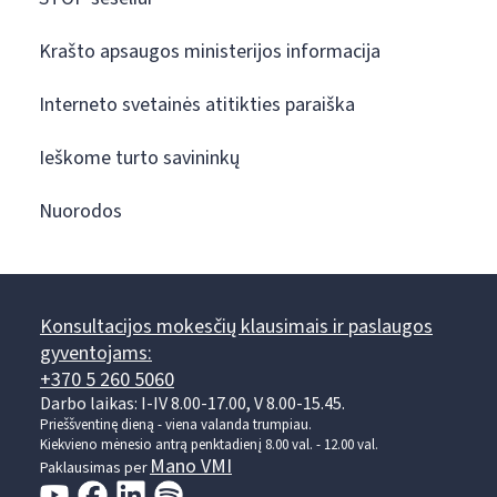
Krašto apsaugos ministerijos informacija
Interneto svetainės atitikties paraiška
Ieškome turto savininkų
Nuorodos
Konsultacijos mokesčių klausimais ir paslaugos
gyventojams:
+370 5 260 5060
Darbo laikas: I-IV 8.00-17.00, V 8.00-15.45.
Prieššventinę dieną - viena valanda trumpiau.
Kiekvieno mėnesio antrą penktadienį 8.00 val. - 12.00 val.
Mano VMI
Paklausimas per