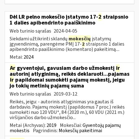
Dėl LR pelno mokesčio įstatymo 17-
2
straipsnio
1 dalies apibendrinto paaiškinimo
Web turinio sąrašas
2024-04-05
Siekdami užtikrinti sklandų
mokesčių
įstatymų
įgyvendinimą, parengėme PMĮ 17-
2
straipsnio 1 dalies
apibendrinto paaiškinimo (komentaro) pakeitimą....
Metai:
2024
Ar
gyventojui, gavusiam darbo užmokestį
ir
autorinį atlyginimą, reikės deklaruoti...pajamas
ir
papildomai sumokėti pajamų mokestį, jeigu
jo tokių metinių pajamų suma
Web turinio sąrašas
2019-03-12
Reikės, jeigu: - autorinis atlyginimas yra gautas iš
darbdavio. Pajamų mokestį (papildomus 7 proc.) reikės
sumokėti nuo 120 VDU*, 84 (2020 m.), 60 VDU (2021 m.)
viršijančios darbo užmokesčio...
Metai (Archyvas):
2019
Mokesčiai:
Gyventojų pajamų
mokestis
Pagrindinis:
Mokesčių pakeitimai