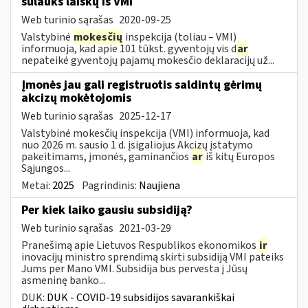
sulauks laiškų iš VMI
Web turinio sąrašas
2020-09-25
Valstybinė
mokesčių
inspekcija (toliau – VMI)
informuoja, kad apie 101 tūkst. gyventojų vis d
ar
nepateikė gyventojų pajamų mokesčio deklaracijų už...
Įmonės jau gali registruotis saldintų gėrimų
akcizų mokėtojomis
Web turinio sąrašas
2025-12-17
Valstybinė mokesčių inspekcija (VMI) informuoja, kad
nuo 2026 m. sausio 1 d. įsigaliojus Akcizų įstatymo
pakeitimams, įmonės, gaminančios
ar
iš kitų Europos
Sąjungos...
Metai:
2025
Pagrindinis:
Naujiena
Per kiek laiko gausiu subsidiją?
Web turinio sąrašas
2021-03-29
Pranešimą apie Lietuvos Respublikos ekonomikos
ir
inovacijų ministro sprendimą skirti subsidiją VMI pateiks
Jums per Mano VMI. Subsidija bus pervesta į Jūsų
asmeninę banko...
DUK:
DUK - COVID-19 subsidijos savarankiškai