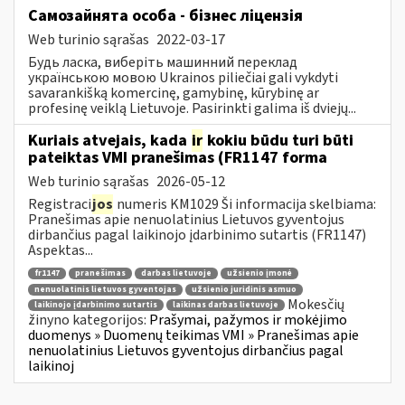
Самозайнята особа - бізнес ліцензія
Web turinio sąrašas
2022-03-17
Будь ласка, виберіть машинний переклад
українською мовою Ukrainos piliečiai gali vykdyti
savarankišką komercinę, gamybinę, kūrybinę ar
profesinę veiklą Lietuvoje. Pasirinkti galima iš dviejų...
Kuriais atvejais, kada
ir
kokiu būdu turi būti
pateiktas VMI pranešimas (FR1147 forma
Web turinio sąrašas
2026-05-12
Registraci
jos
numeris KM1029 Ši informacija skelbiama:
Pranešimas apie nenuolatinius Lietuvos gyventojus
dirbančius pagal laikinojo įdarbinimo sutartis (FR1147)
Aspektas...
fr1147
pranešimas
darbas lietuvoje
užsienio įmonė
nenuolatinis lietuvos gyventojas
užsienio juridinis asmuo
Mokesčių
laikinojo įdarbinimo sutartis
laikinas darbas lietuvoje
žinyno kategorijos:
Prašymai, pažymos ir mokėjimo
duomenys » Duomenų teikimas VMI » Pranešimas apie
nenuolatinius Lietuvos gyventojus dirbančius pagal
laikinoj