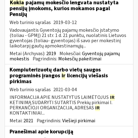
Kokia
pajamų mokesčio lengvata nustatyta
pensijų įmokoms, kurios mokamos pagal
Pensijų
Web turinio sąrašas
2019-03-12
Vadovaujantis Gyventojų pajamų mokesčio įstatymo
(toliau - GPMĮ) 21 str. 1 d. 21 punktu, nuolatinis Lietuvos
gyventojas (toliau- gyventojas) iš savo per mokestinį
laikotarpį gautų apmokestinamųjų...
Metai (Archyvas):
2019
Mokesčiai:
Gyventojų pajamų
mokestis
Pagrindinis:
Mokesčių pakeitimai
Kompiuterizuotų darbo vietų saugos
programinės įrangos
ir
licencijų viešasis
pirkimas
Web turinio sąrašas
2021-03-04
INFORMACIJA APIE NUSTATYTUS LAIMĖTOJUS
IR
KETINIMĄ SUDARYTI SUTARTIS Prekių pirkimai I.
PERKANČIOJI ORGANIZACIJA, ADRESAS
IR
KONTAKTINIAI...
Metai:
2021
Pagrindinis:
Viešieji pirkimai
Pranešimai apie korupciją