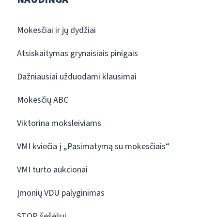
Mokesčiai ir jų dydžiai
Atsiskaitymas grynaisiais pinigais
Dažniausiai užduodami klausimai
Mokesčių ABC
Viktorina moksleiviams
VMI kviečia į „Pasimatymą su mokesčiais“
VMI turto aukcionai
Įmonių VDU palyginimas
STOP šešėliui