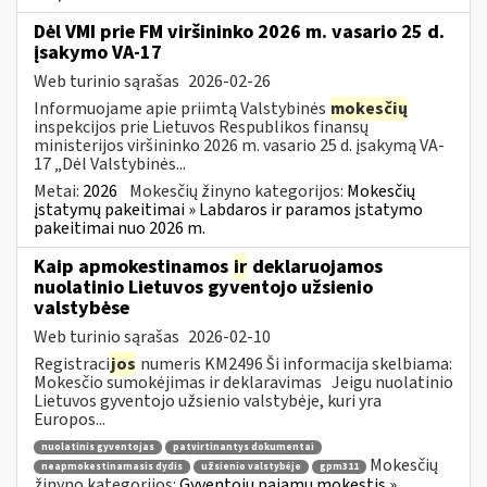
Dėl VMI prie FM viršininko 2026 m. vasario 25 d.
įsakymo VA-17
Web turinio sąrašas
2026-02-26
Informuojame apie priimtą Valstybinės
mokesčių
inspekcijos prie Lietuvos Respublikos finansų
ministerijos viršininko 2026 m. vasario 25 d. įsakymą VA-
17 „Dėl Valstybinės...
Metai:
2026
Mokesčių žinyno kategorijos:
Mokesčių
įstatymų pakeitimai » Labdaros ir paramos įstatymo
pakeitimai nuo 2026 m.
Kaip apmokestinamos
ir
deklaruojamos
nuolatinio Lietuvos gyventojo užsienio
valstybėse
Web turinio sąrašas
2026-02-10
Registraci
jos
numeris KM2496 Ši informacija skelbiama:
Mokesčio sumokėjimas ir deklaravimas Jeigu nuolatinio
Lietuvos gyventojo užsienio valstybėje, kuri yra
Europos...
nuolatinis gyventojas
patvirtinantys dokumentai
Mokesčių
neapmokestinamasis dydis
užsienio valstybėje
gpm311
žinyno kategorijos:
Gyventojų pajamų mokestis »