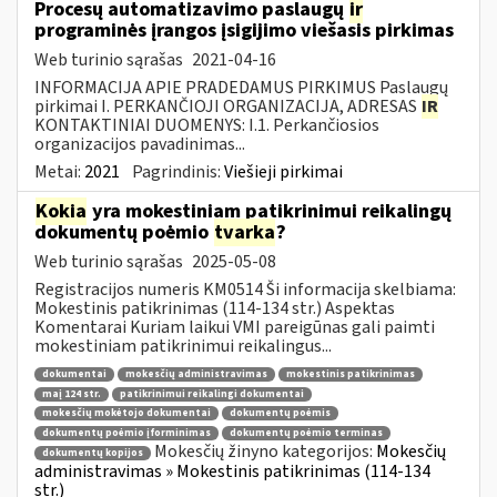
Procesų automatizavimo paslaugų
ir
programinės įrangos įsigijimo viešasis pirkimas
Web turinio sąrašas
2021-04-16
INFORMACIJA APIE PRADEDAMUS PIRKIMUS Paslaugų
pirkimai I. PERKANČIOJI ORGANIZACIJA, ADRESAS
IR
KONTAKTINIAI DUOMENYS: I.1. Perkančiosios
organizacijos pavadinimas...
Metai:
2021
Pagrindinis:
Viešieji pirkimai
Kokia
yra mokestiniam patikrinimui reikalingų
dokumentų poėmio
tvarka
?
Web turinio sąrašas
2025-05-08
Registracijos numeris KM0514 Ši informacija skelbiama:
Mokestinis patikrinimas (114-134 str.) Aspektas
Komentarai Kuriam laikui VMI pareigūnas gali paimti
mokestiniam patikrinimui reikalingus...
dokumentai
mokesčių administravimas
mokestinis patikrinimas
maį 124 str.
patikrinimui reikalingi dokumentai
mokesčių mokėtojo dokumentai
dokumentų poėmis
dokumentų poėmio įforminimas
dokumentų poėmio terminas
Mokesčių žinyno kategorijos:
Mokesčių
dokumentų kopijos
administravimas » Mokestinis patikrinimas (114-134
str.)