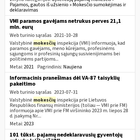
Pajamos, gautos iš užsienio » Mokesčio sumokėjimas ir
deklaravimas
VMI paramos gavėjams netrukus perves 21,1
mln. eurų
Web turinio sąrašas
2021-10-28
Valstybinė
mokesčių
inspekcija (VMI) informuoja, kad
paramos gavėjams, meno kūrėjams, profesinėms
sąjungoms ir profesinių sąjungų susivienijimams bei
politinėms partijoms...
Metai:
2021
Pagrindinis:
Naujiena
Informacinis pranešimas dėl VA-87 taisyklių
pakeitimo
Web turinio sąrašas
2023-07-31
Valstybinė
mokesčių
inspekcija prie Lietuvos
Respublikos finansų ministerijos (toliau ― VMI prie FM)
informuoja apie VMI prie FM viršininko 2023 m. liepos 28
d. įsakymą Nr....
Metai:
2023
101 tūkst. pajamų nedeklaravusių gyventojų