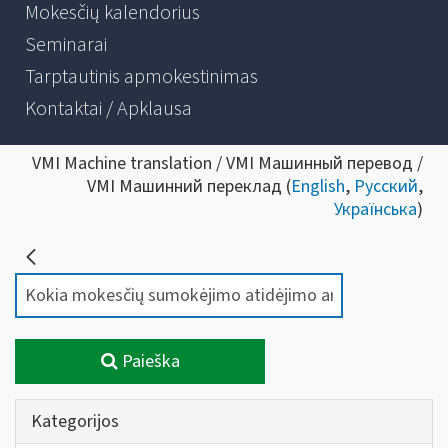
Mokesčių kalendorius
Seminarai
Tarptautinis apmokestinimas
Kontaktai / Apklausa
VMI Machine translation / VMI Машинный перевод /
VMI Машинний переклад (
English
,
Русский
,
Українська
)
Paieška
Kategorijos