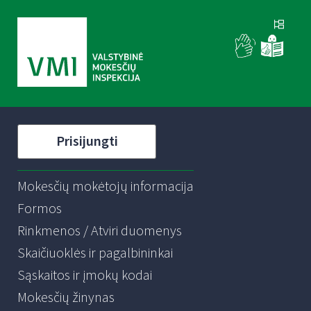
Prisijungti
Mokesčių mokėtojų informacija
Formos
Rinkmenos / Atviri duomenys
Skaičiuoklės ir pagalbininkai
Sąskaitos ir įmokų kodai
Mokesčių žinynas