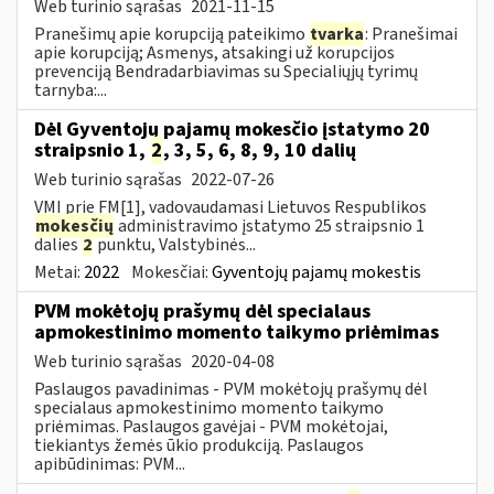
Web turinio sąrašas
2021-11-15
Pranešimų apie korupciją pateikimo
tvarka
: Pranešimai
apie korupciją; Asmenys, atsakingi už korupcijos
prevenciją Bendradarbiavimas su Specialiųjų tyrimų
tarnyba:...
Dėl Gyventojų pajamų mokesčio įstatymo 20
straipsnio 1,
2
, 3, 5, 6, 8, 9, 10 dalių
Web turinio sąrašas
2022-07-26
VMI prie FM[1], vadovaudamasi Lietuvos Respublikos
mokesčių
administravimo įstatymo 25 straipsnio 1
dalies
2
punktu, Valstybinės...
Metai:
2022
Mokesčiai:
Gyventojų pajamų mokestis
PVM mokėtojų prašymų dėl specialaus
apmokestinimo momento taikymo priėmimas
Web turinio sąrašas
2020-04-08
Paslaugos pavadinimas - PVM mokėtojų prašymų dėl
specialaus apmokestinimo momento taikymo
priėmimas. Paslaugos gavėjai - PVM mokėtojai,
tiekiantys žemės ūkio produkciją. Paslaugos
apibūdinimas: PVM...