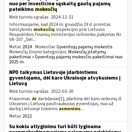
nuo per investicinę sąskaitą gautų pajamų
pateikimo
mokesčių
Web turinio sąrašas
2024-12-31
Informuojame, kad 2024 m. gruodžio 19 d. priimtas
Valstybinės
mokesčių
inspekcijos prie Lietuvos
Respublikos finansų ministerijos viršininko įsakymas Nr.
VA-107 „Dėl...
Metai:
2024
Mokesčiai:
Gyventojų pajamų mokestis
Mokesčių žinyno kategorijos:
Mokesčių įstatymų
pakeitimai » Gyventojų pajamų mokesčio pakeitimai nuo
2025 m.
NPD taikymas Lietuvoje įdarbintiems
gyventojams, dėl karo Ukrainoje atvykusiems į
Lietuvą
Web turinio sąrašas
2022-03-30
Klausimas.
Ar
darbdaviai[1], įdarbinę dėl karo veiksmų iš
Ukrainos į Lietuvą pasitraukusius gyventojus, nuo už
darbą Lietuvoje tokiems
asmenims
...
Metai:
2022
Su kokiu atlyginimu turi būti lyginama