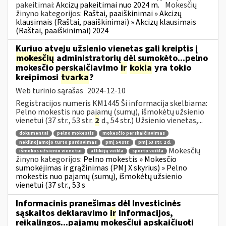
pakeitimai:
Akcizų pakeitimai nuo 2024 m.
Mokesčių
žinyno kategorijos:
Raštai, paaiškinimai » Akcizų
klausimais (Raštai, paaiškinimai) » Akcizų klausimais
(Raštai, paaiškinimai) 2024
Kuriuo atveju užsienio vienetas gali kreiptis į
mokesčių
administratorių dėl sumokėto...pelno
mokesčio perskaičiavimo
ir
kokia
yra tokio
kreipimosi
tvarka
?
Web turinio sąrašas
2024-12-10
Registracijos numeris KM1445 Ši informacija skelbiama:
Pelno mokestis nuo pajamų (sumų), išmokėtų užsienio
vienetui (37 str., 53 str.
2
d., 54 str.) Užsienio vienetas,...
dokumentai
pelno mokestis
mokesčio perskaičiavimas
nekilnojamojo turto pardavimas
pmį 54 str.
pmį 53 str. 2 d.
Mokesčių
išmokos užsienio vienetui
atlikėjų veikla
sporto veikla
žinyno kategorijos:
Pelno mokestis » Mokesčio
sumokėjimas ir grąžinimas (PMĮ X skyrius) » Pelno
mokestis nuo pajamų (sumų), išmokėtų užsienio
vienetui (37 str., 53 s
Informacinis pranešimas dėl Investicinės
sąskaitos deklaravimo
ir
informacijos,
reikalingos...pajamų mokesčiui apskaičiuoti