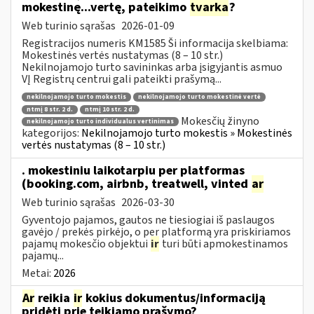
mokestinę...vertę, pateikimo
tvarka
?
Web turinio sąrašas
2026-01-09
Registracijos numeris KM1585 Ši informacija skelbiama:
Mokestinės vertės nustatymas (8 – 10 str.)
Nekilnojamojo turto savininkas arba įsigyjantis asmuo
VĮ Registrų centrui gali pateikti prašymą...
nekilnojamojo turto mokestis
nekilnojamojo turto mokestinė vertė
ntmį 8 str. 2 d.
ntmį 10 str. 2 d.
Mokesčių žinyno
nekilnojamojo turto individualus vertinimas
kategorijos:
Nekilnojamojo turto mokestis » Mokestinės
vertės nustatymas (8 – 10 str.)
. mokestiniu laikotarpiu per platformas
(booking.com, airbnb, treatwell, vinted
ar
Web turinio sąrašas
2026-03-30
Gyventojo pajamos, gautos ne tiesiogiai iš paslaugos
gavėjo / prekės pirkėjo, o per platformą yra priskiriamos
pajamų mokesčio objektui
ir
turi būti apmokestinamos
pajamų...
Metai:
2026
Ar
reikia
ir
kokius dokumentus/informaciją
pridėti prie teikiamo prašymo?