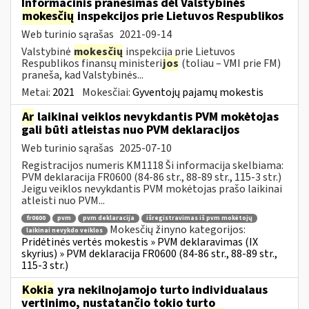
Informacinis pranešimas dėl Valstybinės
mokesčių
inspekcijos prie Lietuvos Respublikos
Web turinio sąrašas
2021-09-14
Valstybinė
mokesčių
inspekcija prie Lietuvos
Respublikos finansų ministeri
jos
(toliau – VMI prie FM)
praneša, kad Valstybinės...
Metai:
2021
Mokesčiai:
Gyventojų pajamų mokestis
Ar
laikinai veiklos nevykdantis PVM mokėtojas
gali būti atleistas nuo PVM deklaracijos
Web turinio sąrašas
2025-07-10
Registracijos numeris KM1118 Ši informacija skelbiama:
PVM deklaracija FR0600 (84-86 str., 88-89 str., 115-3 str.)
Jeigu veiklos nevykdantis PVM mokėtojas prašo laikinai
atleisti nuo PVM...
fr0600
pvm
pvm deklaracija
išregistravimas iš pvm mokėtojų
Mokesčių žinyno kategorijos:
laikinai nevykdo veiklos
Pridėtinės vertės mokestis » PVM deklaravimas (IX
skyrius) » PVM deklaracija FR0600 (84-86 str., 88-89 str.,
115-3 str.)
Kokia
yra nekilnojamojo turto individualaus
vertinimo, nustatančio tokio turto