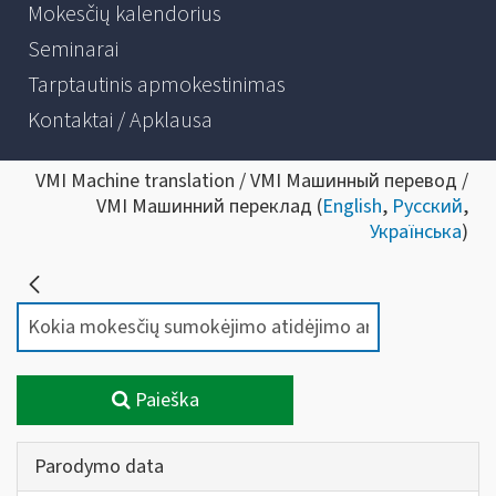
Mokesčių kalendorius
Seminarai
Tarptautinis apmokestinimas
Kontaktai / Apklausa
VMI Machine translation / VMI Машинный перевод /
VMI Машинний переклад (
English
,
Русский
,
Українська
)
Paieška
Parodymo data