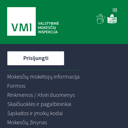
Prisijungti
Mokesčių mokėtojų informacija
Formos
Rinkmenos / Atviri duomenys
Skaičiuoklės ir pagalbininkai
Sąskaitos ir įmokų kodai
Mokesčių žinynas