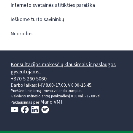
Interneto svetainės atitikties paraiška
Ieškome turto savininkų
Nuorodos
Konsultacijos mokesčių klausimais ir paslaugos
gyventojams:
+370 5 260 5060
Darbo laikas: I-IV 8.00-17.00, V 8.00-15.45.
Prieššventinę dieną - viena valanda trumpiau.
Kiekvieno mėnesio antrą penktadienį 8.00 val. - 12.00 val.
Mano VMI
Paklausimas per