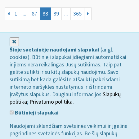
1
...
87
88
89
...
365
Uždaryti
Šioje svetainėje naudojami slapukai
(angl.
cookies). Būtinieji slapukai įdiegiami automatiškai
ir jiems nėra reikalingas Jūsų sutikimas. Taip pat
galite sutikti ir su kitų slapukų naudojimu. Savo
sutikimą bet kada galėsite atšaukti pakeisdami
interneto naršyklės nustatymus ir ištrindami
įrašytus slapukus. Daugiau informacijos
Slapukų
politika
;
Privatumo politika.
Būtinieji slapukai
Naudojami sklandžiam svetainės veikimui ir įgalina
pagrindines svetainės funkcijas. Be šių slapukų