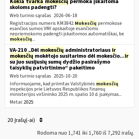
Kokia
tvarka
mokesčių
permoka įskaitoma
skoloms padengti?
Web turinio sąrašas
2026-06-18
Registracijos numeris KM3842
Mokesčių
permokose
esančios sumos VMI apskaitoje esančioms
nepriemokoms padengti įskaitomos automatiškai, be
mokesčių
...
VA-210 „Dėl
mokesčių
administratoriaus
ir
mokesčių
mokėtojo susitarimo dėl mokesčio...
ir
su juo susijusių sumų dydžio pasirašymo
taisyklių patvirtinimo“ pakeitimo
Web turinio sąrašas
2025-10-20
Informuojame, kad priimtas Valstybinės
mokesčių
inspekcijos prie Lietuvos Respublikos finansų
ministerijos viršininko 2025 m. spalio 10 d. įsakymas...
Metai:
2025
20 Įrašų(-ai)
Rodoma nuo 1,741 iki 1,760 iš 7,292 irašų.