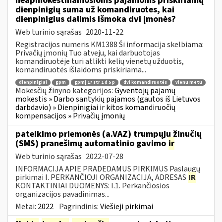
neapmokestinamosioms pajamoms priskiriamų
dienpinigių suma už komandiruotes, kai
dienpinigius dalimis išmoka dvi įmonės?
Web turinio sąrašas
2020-11-22
Registracijos numeris KM1388 Ši informacija skelbiama:
Privačių įmonių Tuo atveju, kai darbuotojas
komandiruotėje turi atlikti kelių vienetų užduotis,
komandiruotės išlaidoms priskiriama...
dienpinigiai
gpm
gpmį 17 str 1 d 5 p
dvi komandiruotės
vienu metu
Mokesčių žinyno kategorijos:
Gyventojų pajamų
mokestis » Darbo santykių pajamos (gautos iš Lietuvos
darbdavio) » Dienpinigiai ir kitos komandiruočių
kompensacijos » Privačių įmonių
pateikimo priemonės (a.VAZ) trumpųjų žinučių
(SMS) pranešimų automatinio gavimo
ir
Web turinio sąrašas
2022-07-28
INFORMACIJA APIE PRADEDAMUS PIRKIMUS Paslaugų
pirkimai I. PERKANČIOJI ORGANIZACIJA, ADRESAS
IR
KONTAKTINIAI DUOMENYS: I.1. Perkančiosios
organizacijos pavadinimas...
Metai:
2022
Pagrindinis:
Viešieji pirkimai