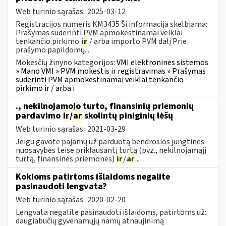
Web turinio sąrašas
2025-03-12
Registracijos numeris KM3435 Ši informacija skelbiama:
Prašymas suderinti PVM apmokestinamai veiklai
tenkančio pirkimo
ir
/ arba importo PVM dalį Prie
prašymo papildomų...
Mokesčių žinyno kategorijos:
VMI elektroninės sistemos
» Mano VMI » PVM mokestis ir registravimas » Prašymas
suderinti PVM apmokestinamai veiklai tenkančio
pirkimo ir / arba i
., nekilnojamojo turto, finansinių priemonių
pardavimo
ir
/
ar
skolintų piniginių lėšų
Web turinio sąrašas
2021-03-29
Jeigu gavote pajamų už parduotą bendrosios jungtinės
nuosavybės teise priklausantį turtą (pvz., nekilnojamąjį
turtą, finansines priemones)
ir
/
ar
...
Kokioms patirtoms išlaidoms negalite
pasinaudoti lengvata?
Web turinio sąrašas
2020-02-20
Lengvata negalite pasinaudoti išlaidoms, patirtoms už:
daugiabučių gyvenamųjų namų atnaujinimą