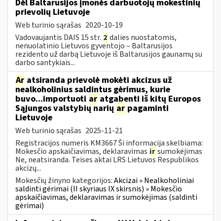
Dėl Baltarusijos įmonės darbuotojų mokestinių
prievolių Lietuvoje
Web turinio sąrašas
2020-10-19
Vadovaujantis DAIS 15 str.
2
dalies nuostatomis,
nenuolatinio Lietuvos gyventojo ‒ Baltarusijos
rezidento už darbą Lietuvoje iš Baltarusijos gaunamų su
darbo santykiais...
Ar
atsiranda prievolė mokėti akcizus už
nealkoholinius saldintus gėrimus, kurie
buvo...importuoti
ar
atgabenti iš kitų Europos
Sąjungos valstybių narių
ar
pagaminti
Lietuvoje
Web turinio sąrašas
2025-11-21
Registracijos numeris KM3667 Ši informacija skelbiama:
Mokesčio apskaičiavimas, deklaravimas
ir
sumokėjimas
Ne, neatsiranda. Teises aktai LRS Lietuvos Respublikos
akcizų...
Mokesčių žinyno kategorijos:
Akcizai » Nealkoholiniai
saldinti gėrimai (II skyriaus IX skirsnis) » Mokesčio
apskaičiavimas, deklaravimas ir sumokėjimas (saldinti
gėrimai)