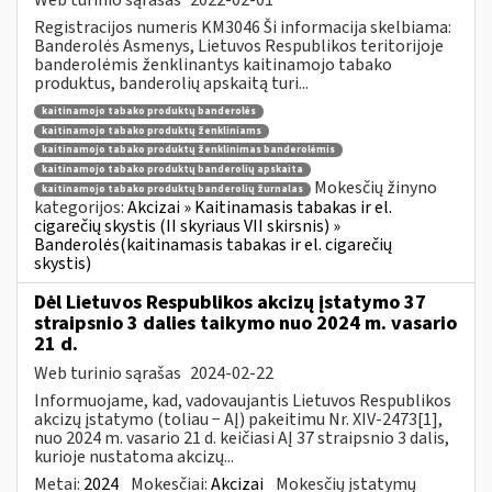
Registracijos numeris KM3046 Ši informacija skelbiama:
Banderolės Asmenys, Lietuvos Respublikos teritorijoje
banderolėmis ženklinantys kaitinamojo tabako
produktus, banderolių apskaitą turi...
kaitinamojo tabako produktų banderolės
kaitinamojo tabako produktų ženkliniams
kaitinamojo tabako produktų ženklinimas banderolėmis
kaitinamojo tabako produktų banderolių apskaita
Mokesčių žinyno
kaitinamojo tabako produktų banderolių žurnalas
kategorijos:
Akcizai » Kaitinamasis tabakas ir el.
cigarečių skystis (II skyriaus VII skirsnis) »
Banderolės(kaitinamasis tabakas ir el. cigarečių
skystis)
Dėl Lietuvos Respublikos akcizų įstatymo 37
straipsnio 3 dalies taikymo nuo 2024 m. vasario
21 d.
Web turinio sąrašas
2024-02-22
Informuojame, kad, vadovaujantis Lietuvos Respublikos
akcizų įstatymo (toliau − AĮ) pakeitimu Nr. XIV-2473[1],
nuo 2024 m. vasario 21 d. keičiasi AĮ 37 straipsnio 3 dalis,
kurioje nustatoma akcizų...
Metai:
2024
Mokesčiai:
Akcizai
Mokesčių įstatymų