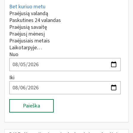
Bet kuriuo metu
Praėjusią valandą
Paskutines 24 valandas
Praėjusią savaitę
Praėjusį mėnesį
Praėjusiais metais
Laikotarpyje…
Nuo
Iki
Paieška