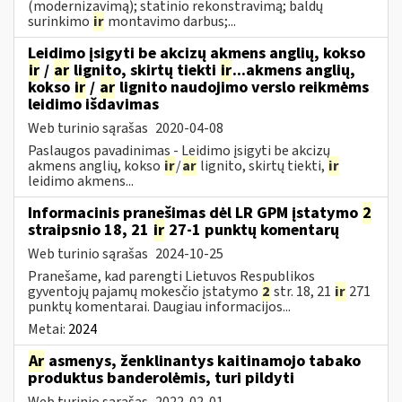
(modernizavimą); statinio rekonstravimą; baldų
surinkimo
ir
montavimo darbus;...
Leidimo įsigyti be akcizų akmens anglių, kokso
ir
/
ar
lignito, skirtų tiekti
ir
...akmens anglių,
kokso
ir
/
ar
lignito naudojimo verslo reikmėms
leidimo išdavimas
Web turinio sąrašas
2020-04-08
Paslaugos pavadinimas - Leidimo įsigyti be akcizų
akmens anglių, kokso
ir
/
ar
lignito, skirtų tiekti,
ir
leidimo akmens...
Informacinis pranešimas dėl LR GPM įstatymo
2
straipsnio 18, 21
ir
27-1 punktų komentarų
Web turinio sąrašas
2024-10-25
Pranešame, kad parengti Lietuvos Respublikos
gyventojų pajamų mokesčio įstatymo
2
str. 18, 21
ir
271
punktų komentarai. Daugiau informacijos...
Metai:
2024
Ar
asmenys, ženklinantys kaitinamojo tabako
produktus banderolėmis, turi pildyti
Web turinio sąrašas
2022-02-01