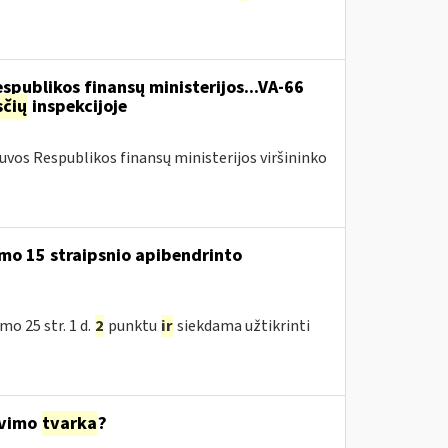
espublikos finansų ministerijos...VA-66
čių
inspekcijoje
tuvos Respublikos finansų ministerijos viršininko
mo 15 straipsnio apibendrinto
o 25 str. 1 d.
2
punktu
ir
siekdama užtikrinti
avimo
tvarka
?