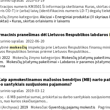
urinio sąrašas
2025-03-19
tracijos numeris KM3501 Ši informacija skelbiama: Kuras, skirtas or
is OD-T) ir (arba) laivų (identifikacinis numeris LD-T) degalų tiekėj
čių žinyno kategorijos:
Akcizai » Energiniai produktai (II skyriaus 
ktai) » Kuras, skirtas orlaiviams ir laivams
rmacinis pranešimas dėl Lietuvos Respublikos labdaros
urinio sąrašas
2022-06-20
ybinė
mokesčių
inspekcija prie Lietuvos Respublikos finansų minis
vos Respublikos Seimas priėmė Lietuvos Respublikos...
:
2022
Mokesčių žinyno kategorijos:
Mokesčių įstatymų pakeitima
m.
Mokesčių įstatymų pakeitimai » Labdaros ir paramos įstatymo
ena
Kaip apmokestinamos mažosios bendrijos (MB) nario paim
o santykiais susijusioms pajamoms?
urinio sąrašas
2019-03-12
oc. - iš MB paimtai sumai, priskirtai su darbo santykiais susijusi
, nuo kurios skaičiuojamos...
 (Archyvas):
2019
Mokesčiai:
Gyventojų pajamų mokestis
Pagrind