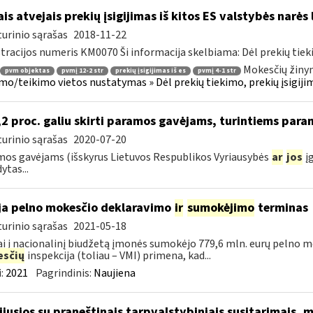
ais atvejais prekių įsigijimas iš kitos ES valstybės narė
urinio sąrašas
2018-11-22
tracijos numeris KM0070 Ši informacija skelbiama: Dėl prekių tieki
Mokesčių žinyn
pvm objektas
pvmį 12-2 str
prekių įsigijimas iš es
pvmį 4-1 str
mo/teikimo vietos nustatymas » Dėl prekių tiekimo, prekių įsigijimo
2 proc. galiu skirti paramos gavėjams, turintiems para
urinio sąrašas
2020-07-20
os gavėjams (išskyrus Lietuvos Respublikos Vyriausybės
ar
jos
įg
ytas...
ja pelno mokesčio deklaravimo
ir
sumokėjimo
terminas
urinio sąrašas
2021-05-18
i į nacionalinį biudžetą įmonės sumokėjo 779,6 mln. eurų pelno mo
sčių
inspekcija (toliau – VMI) primena, kad...
:
2021
Pagrindinis:
Naujiena
sijusios su praneštinais tarpvalstybiniais susitarimais,