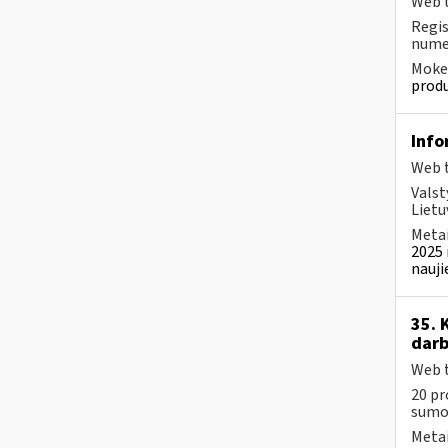
Web t
Regis
numer
Mokes
produ
Info
Web t
Valst
Lietu
Metai
2025 
nauji
35. 
darb
Web t
20 pr
sumos
Metai