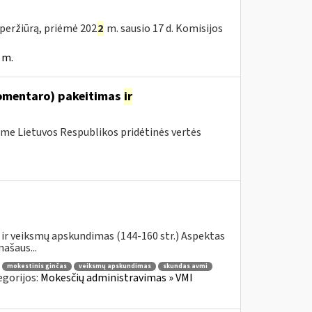
peržiūrą, priėmė 202
2
m. sausio 17 d. Komisijos
 m.
komentaro) pakeitimas
ir
me Lietuvos Respublikos pridėtinės vertės
ir veiksmų apskundimas (144-160 str.) Aspektas
ašaus...
mokestinis ginčas
veiksmų apskundimas
skundas avmi
egorijos:
Mokesčių administravimas » VMI