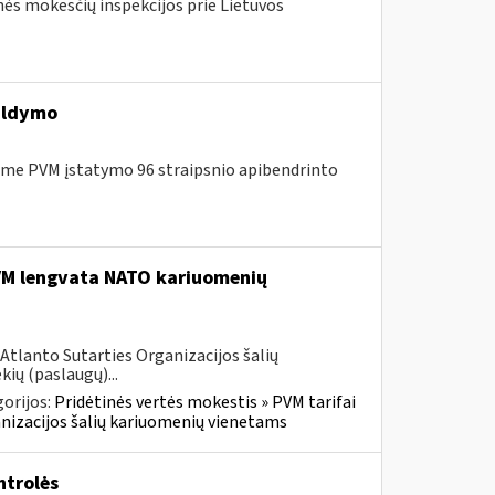
nės mokesčių inspekcijos prie Lietuvos
ildymo
me PVM įstatymo 96 straipsnio apibendrinto
PVM lengvata NATO kariuomenių
Atlanto Sutarties Organizacijos šalių
ių (paslaugų)...
orijos:
Pridėtinės vertės mokestis » PVM tarifai
ganizacijos šalių kariuomenių vienetams
trolės