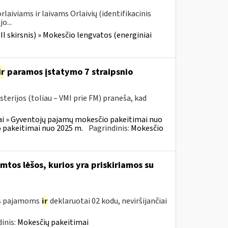
laiviams ir laivams Orlaivių (identifikacinis
o...
III skirsnis) » Mokesčio lengvatos (energiniai
ir
paramos įstatymo 7 straipsnio
terijos (toliau – VMI prie FM) praneša, kad
i » Gyventojų pajamų mokesčio pakeitimai nuo
 pakeitimai nuo 2025 m.
Pagrindinis:
Mokesčio
tos lėšos, kurios yra priskiriamos su
oms pajamoms
ir
deklaruotai 02 kodu, neviršijančiai
inis:
Mokesčių pakeitimai