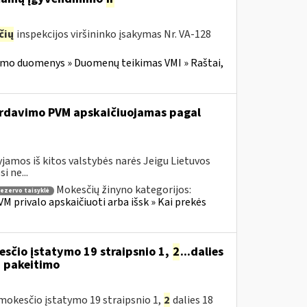
čių
inspekcijos viršininko įsakymas Nr. VA-128
imo duomenys » Duomenų teikimas VMI » Raštai,
 pardavimo PVM apskaičiuojamas pagal
jamos iš kitos valstybės narės Jeigu Lietuvos
 ne...
Mokesčių žinyno kategorijos:
rezervo taisyklė
M privalo apskaičiuoti arba išsk » Kai prekės
sčio įstatymo 19 straipsnio 1,
2
...dalies
) pakeitimo
okesčio įstatymo 19 straipsnio 1,
2
dalies 18