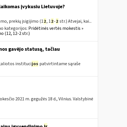
s laikomas įvykusiu Lietuvoje?
mo, prekių įsigijimo (1
2
, 1
2
-
2
str.) Atvejai, kai...
o kategorijos:
Pridėtinės vertės mokestis »
 (12, 12-2 str.)
mos gavėjo statusą, tačiau
aliotos instituci
jos
patvirtintame sąraše
kesčio 2021 m. gegužės 18 d., Vilnius. Valstybinė
 mainų įgyvendinimo
ir