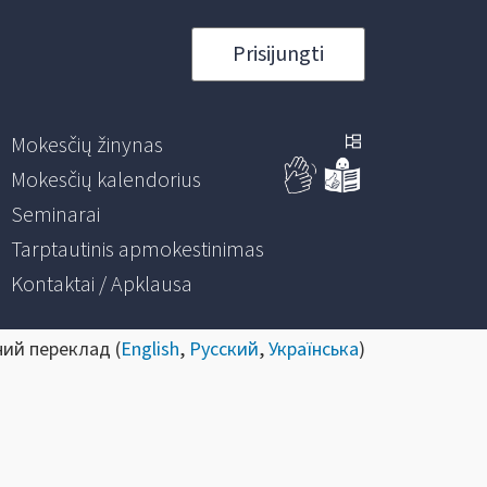
Prisijungti
Mokesčių žinynas
Mokesčių kalendorius
Seminarai
Tarptautinis apmokestinimas
Kontaktai / Apklausa
ний переклад (
English
,
Русский
,
Українська
)