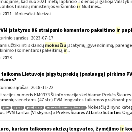
muojame, kad nuo 2021 metų lapkričio 1 dienos įsigalioja Valstybi
blikos finansų ministerijos viršininko
ir
Muitinės...
:
2021
Mokesčiai:
Akcizai
PVM įstatymo 96 straipsnio komentaro pakeitimo
ir
pap
urinio sąrašas
2023-07-17
ami užtikrinti sklandų
mokesčių
įstatymų įgyvendinimą, parengė
škinimo (komentaro) pakeitimą
ir
...
:
2023
 taikoma Lietuvoje įsigytų prekių (paslaugų) pirkimo 
etams?
urinio sąrašas
2018-11-22
tracijos numeris KM0373 Ši informacija skelbiama: Prekės Šiaurės 
omenių vienetams (47 str.) PVM lengvatos taikomos grąžinant prek
Mokesčių žinyno kateg
pvm
0 proc
pvmį 47 str
nato kariuomenių vienetai
roc. PVM tarifas (VI skyrius) » Prekės Šiaurės Atlanto Sutarties Or
kuro, kuriam taikomos akcizų lengvatos, žymėjimo
ir
kon