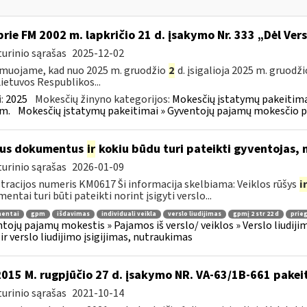
prie FM 2002 m. lapkričio 21 d. įsakymo Nr. 333 „Dėl Ver
urinio sąrašas
2025-12-02
muojame, kad nuo 2025 m. gruodžio
2
d. įsigalioja 2025 m. gruodži
Lietuvos Respublikos...
:
2025
Mokesčių žinyno kategorijos:
Mokesčių įstatymų pakeitima
m.
Mokesčių įstatymų pakeitimai » Gyventojų pajamų mokesčio p
ius dokumentus
ir
kokiu būdu turi pateikti gyventojas, 
urinio sąrašas
2026-01-09
tracijos numeris KM0617 Ši informacija skelbiama: Veiklos rūšys
i
entai turi būti pateikti norint įsigyti verslo...
entai
gpm
išdavimas
individuali veikla
verslo liudijimas
gpmį 2 str 22 d
prieg
tojų pajamų mokestis » Pajamos iš verslo/ veiklos » Verslo liudijim
 ir verslo liudijimo įsigijimas, nutraukimas
2015 M. rugpjūčio 27 d. įsakymo NR. VA-63/1B-661 pakei
urinio sąrašas
2021-10-14