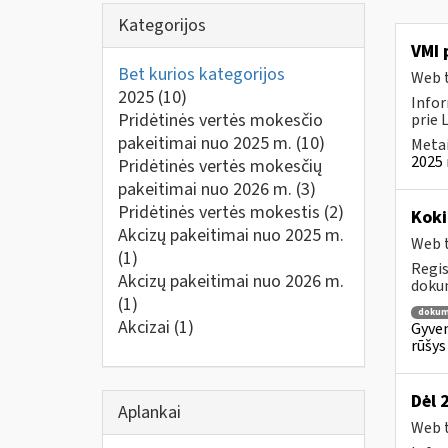
Kategorijos
VMI 
Bet kurios kategorijos
Web t
2025
(10)
Infor
Pridėtinės vertės mokesčio
prie 
pakeitimai nuo 2025 m.
(10)
Metai
2025 
Pridėtinės vertės mokesčių
pakeitimai nuo 2026 m.
(3)
Pridėtinės vertės mokestis
(2)
Kok
Akcizų pakeitimai nuo 2025 m.
Web t
(1)
Regis
Akcizų pakeitimai nuo 2026 m.
dokum
(1)
dokum
Akcizai
(1)
Gyven
rūšys
Dėl 
Aplankai
Web t