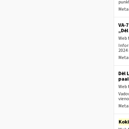
punk
Metai
VA-7
„Dėl
Web t
Infor
2024 
Metai
Dėl 
paai
Web t
Vado
vienod
Metai
Kok