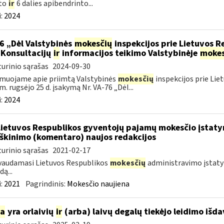
to
ir
6 dalies apibendrinto...
:
2024
6 „Dėl Valstybinės
mokesčių
inspekcijos prie Lietuvos R
 Konsultacijų
ir
informacijos teikimo Valstybinėje
mokes
urinio sąrašas
2024-09-30
muojame apie priimtą Valstybinės
mokesčių
inspekcijos prie Lie
m. rugsėjo 25 d. įsakymą Nr. VA-76 „Dėl...
:
2024
Lietuvos Respublikos gyventojų pajamų mokesčio įstaty
škinimo (komentaro) naujos redakcijos
urinio sąrašas
2021-02-17
vaudamasi Lietuvos Respublikos
mokesčių
administravimo įstatym
ą...
:
2021
Pagrindinis:
Mokesčio naujiena
ia
yra orlaivių
ir
(arba) laivų degalų tiekėjo leidimo išd