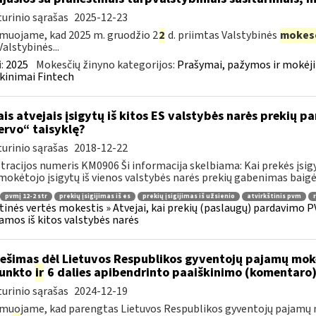
urinio sąrašas
2025-12-23
muojame, kad 2025 m. gruodžio 2
2
d. priimtas Valstybinės
mokes
Valstybinės...
:
2025
Mokesčių žinyno kategorijos:
Prašymai, pažymos ir mokėj
kinimai Fintech
ais atvejais įsigytų iš kitos ES valstybės narės prekių
ervo“ taisyklę?
urinio sąrašas
2018-12-22
tracijos numeris KM0906 Ši informacija skelbiama: Kai prekės įsigy
okėtojo įsigytų iš vienos valstybės narės prekių gabenimas baigėsi
pvmį 12-2 str
prekių įsigijimas iš es
prekių įsigijimas iš užsienio
atvirkštinis pvm
tinės vertės mokestis » Atvejai, kai prekių (paslaugų) pardavimo PV
jamos iš kitos valstybės narės
ešimas dėl Lietuvos Respublikos gyventojų pajamų moke
punkto
ir
6 dalies apibendrinto paaiškinimo (komentaro
urinio sąrašas
2024-12-19
muojame, kad parengtas Lietuvos Respublikos gyventojų pajamų m