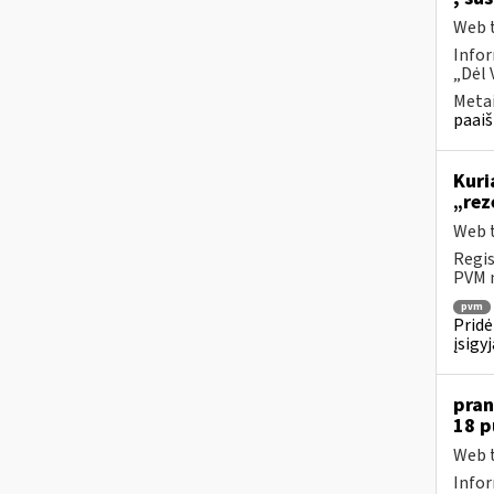
Web t
Infor
„Dėl 
Metai
paaiš
Kuri
„rez
Web t
Regis
PVM m
pvm
Pridė
įsigy
pran
18 
Web t
Infor