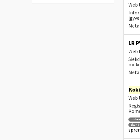
Web t
Infor
įgyve
Metai
LR P
Web t
Siekd
mokes
Metai
Kok
Web t
Regis
Komen
mokes
skund
spren