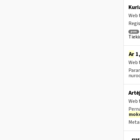
Kuri
Web t
Regis
pvm
Tieki
Ar
1,
Web t
Param
nurod
Artė
Web t
Perna
moke
Metai
, su