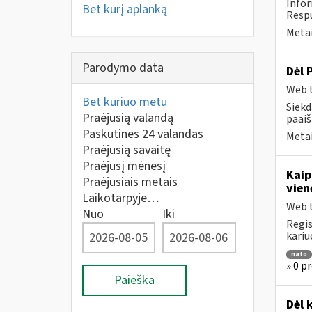
Infor
Bet kurį aplanką
Respu
Metai
Parodymo data
Dėl 
Web t
Bet kuriuo metu
Siekd
Praėjusią valandą
paai
Paskutines 24 valandas
Metai
Praėjusią savaitę
Praėjusį mėnesį
Kaip
Praėjusiais metais
vien
Laikotarpyje…
Web t
Nuo
Iki
Regis
kariu
nato
» 0 p
Paieška
Dėl 