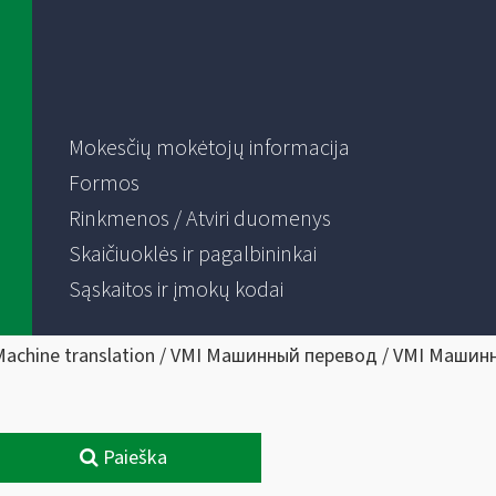
Mokesčių mokėtojų informacija
Formos
Rinkmenos / Atviri duomenys
Skaičiuoklės ir pagalbininkai
Sąskaitos ir įmokų kodai
Machine translation / VMI Машинный перевод / VMI Машин
Paieška