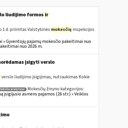
slo liudijimo formos
ir
o 1 d. priimtas Valstybinės
mokesčių
inspekcijos
i » Gyventojų pajamų mokesčio pakeitimai nuo
akeitimai nuo 2026 m.
norėdamas įsigyti verslo
r
verslo liudijimo įsigijimas, nutraukimas Kokie
Mokesčių žinyno kategorijos:
lobsčio prašytojai
ą įsigijusio asmens pajamos (26 str.) » Veiklos
timo