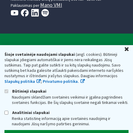
Mano VMI
Paklausimas per
Valstybinė mokesčių inspekcija prie Lietuvos
U
Respublikos finansų ministerijos
Šioje svetainėje naudojami slapukai
(angl. cookies). Būtinieji
slapukai įdiegiami automatiškai ir jiems nėra reikalingas Jūsų
Biudžetinė įstaiga. Juridinio asmens kodas — 188659752,
sutikimas. Taip pat galite sutikti ir su kitų slapukų naudojimu. Savo
adresas: Vasario 16-osios g. 14, 01107 Vilnius, Lietuva, el.paštas:
sutikimą bet kada galėsite atšaukti pakeisdami interneto naršyklės
vmi@vmi.lt
, E. pristatymo dėžutės adresas 188659752
nustatymus ir ištrindami įrašytus slapukus. Daugiau informacijos
Duomenys apie Valstybinę mokesčių inspekciją prie Lietuvos
Slapukų politika
;
Privatumo politika.
Respublikos finansų ministerijos kaupiami ir saugomi Juridinių
asmenų registre
Būtinieji slapukai
Naudojami sklandžiam svetainės veikimui ir įgalina pagrindines
svetainės funkcijas. Be šių slapukų svetainė negali tinkamai veikti.
Analitiniai slapukai
Renka statistinę informaciją apie svetainės naudojimą ir
naudojami Jūsų naršymo patirties gerinimui.