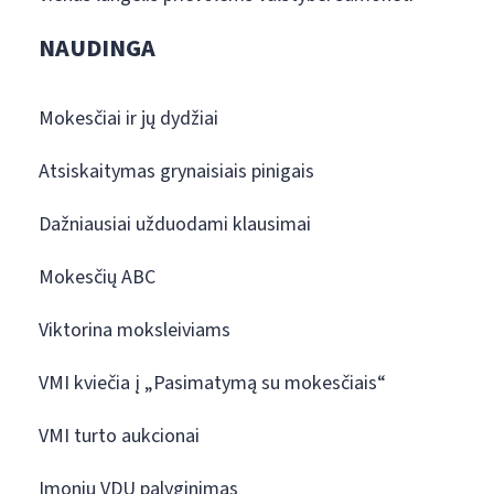
NAUDINGA
Mokesčiai ir jų dydžiai
Atsiskaitymas grynaisiais pinigais
Dažniausiai užduodami klausimai
Mokesčių ABC
Viktorina moksleiviams
VMI kviečia į „Pasimatymą su mokesčiais“
VMI turto aukcionai
Įmonių VDU palyginimas