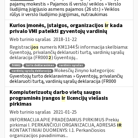
pajamų mokestis » Pajamos iš verslo/ veiklos » Verslo
liudijimą įsigijusio asmens pajamos (26 str.) » Veiklos
rūšys ir verslo liudijimo įsigijimas, nutraukimas
Kurios įmonės, įstaigos, organizacijos
ir
kada
privalo VMI pateikti gyventojų vardinių
Web turinio sąrašas
2018-11-22
Registraci
jos
numeris KM1344 Ši informacija skelbiama:
Gyventojų, privalančių deklaruoti turtą, vardinių sąrašų
deklaracija (FR000
2
) Gyventojų...
fr0002
turto deklaravimas
vardinis sąrašas
Mokesčių žinyno kategorijos:
vardinių sąrašų deklaracija
Gyventojų turto deklaravimas » Gyventojų, privalančių
deklaruoti turtą, vardinių sąrašų deklaracija (FR000
Kompiuterizuotų darbo vietų saugos
programinės įrangos
ir
licencijų viešasis
pirkimas
Web turinio sąrašas
2021-01-25
INFORMACIJA APIE PRADEDAMUS PIRKIMUS Prekių
pirkimai I. PERKANČIOJI ORGANIZACIJA, ADRESAS
IR
KONTAKTINIAI DUOMENYS: I.1. Perkančiosios
organizacijos pavadinimas...