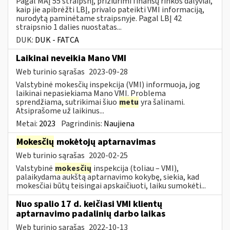
Pagal MAĮ 55 straipsnį, prižiūrimi finansų rinkos dalyviai,
kaip jie apibrėžti LBĮ, privalo pateikti VMI informaciją,
nurodytą paminėtame straipsnyje. Pagal LBĮ 42
straipsnio 1 dalies nuostatas...
DUK:
DUK - FATCA
Laikinai neveikia Mano VMI
Web turinio sąrašas
2023-09-28
Valstybinė mokesčių inspekcija (VMI) informuoja, jog
laikinai nepasiekiama Mano VMI. Problema
sprendžiama, sutrikimai šiuo
metu
yra šalinami.
Atsiprašome už laikinus...
Metai:
2023
Pagrindinis:
Naujiena
Mokesčių
mokėtojų aptarnavimas
Web turinio sąrašas
2020-02-25
Valstybinė
mokesčių
inspekcija (toliau – VMI),
palaikydama aukštą aptarnavimo kokybę, siekia, kad
mokesčiai būtų teisingai apskaičiuoti, laiku sumokėti...
Nuo spalio 17 d. keičiasi VMI klientų
aptarnavimo padalinių darbo laikas
Web turinio sąrašas
2022-10-13