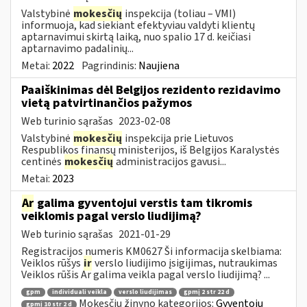
Valstybinė
mokesčių
inspekcija (toliau – VMI)
informuoja, kad siekiant efektyviau valdyti klientų
aptarnavimui skirtą laiką, nuo spalio 17 d. keičiasi
aptarnavimo padalinių...
Metai:
2022
Pagrindinis:
Naujiena
Paaiškinimas dėl Belgijos rezidento rezidavimo
vietą patvirtinančios pažymos
Web turinio sąrašas
2023-02-08
Valstybinė
mokesčių
inspekcija prie Lietuvos
Respublikos finansų ministerijos, iš Belgijos Karalystės
centinės
mokesčių
administracijos gavusi...
Metai:
2023
Ar
galima gyventojui verstis tam tikromis
veiklomis pagal verslo liudijimą?
Web turinio sąrašas
2021-01-29
Registracijos numeris KM0627 Ši informacija skelbiama:
Veiklos rūšys
ir
verslo liudijimo įsigijimas, nutraukimas
Veiklos rūšis Ar galima veikla pagal verslo liudijimą? ...
gpm
individuali veikla
verslo liudijimas
gpmį 2 str 22 d
Mokesčių žinyno kategorijos:
Gyventojų
gpmį 10 str 2 d