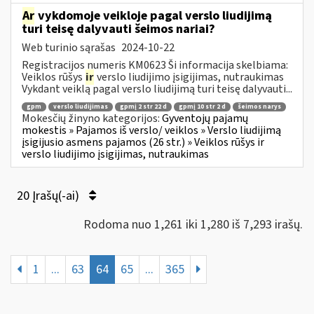
Ar
vykdomoje veikloje pagal verslo liudijimą
turi teisę dalyvauti šeimos nariai?
Web turinio sąrašas
2024-10-22
Registracijos numeris KM0623 Ši informacija skelbiama:
Veiklos rūšys
ir
verslo liudijimo įsigijimas, nutraukimas
Vykdant veiklą pagal verslo liudijimą turi teisę dalyvauti...
gpm
verslo liudijimas
gpmį 2 str 22 d
gpmį 10 str 2 d
šeimos narys
Mokesčių žinyno kategorijos:
Gyventojų pajamų
mokestis » Pajamos iš verslo/ veiklos » Verslo liudijimą
įsigijusio asmens pajamos (26 str.) » Veiklos rūšys ir
verslo liudijimo įsigijimas, nutraukimas
20 Įrašų(-ai)
Rodoma nuo 1,261 iki 1,280 iš 7,293 irašų.
1
...
63
64
65
...
365