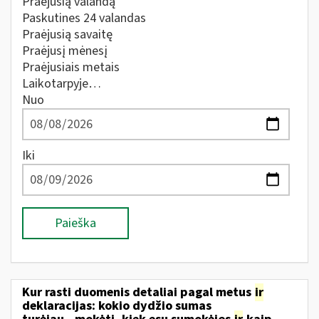
Praėjusią valandą
Paskutines 24 valandas
Praėjusią savaitę
Praėjusį mėnesį
Praėjusiais metais
Laikotarpyje…
Nuo
Iki
Paieška
Kur rasti duomenis detaliai pagal metus
ir
deklaracijas: kokio dydžio sumas