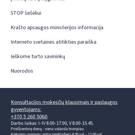
STOP šešėliui
Krašto apsaugos ministerijos informacija
Interneto svetainės atitikties paraiška
Ieškome turto savininkų
Nuorodos
Konsultacijos mokesčių klausimais ir paslaugos
gyventojams:
+370 5 260 5060
Darbo laikas: I-IV 8.00-17.00, V 8.00-15.45.
Prieššventinę dieną - viena valanda trumpiau.
Kiekvieno mėnesio antrą penktadienį 8.00 val. - 12.00 val.