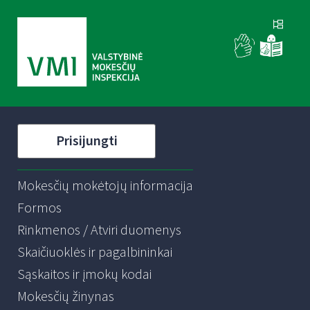
Prisijungti
Mokesčių mokėtojų informacija
Formos
Rinkmenos / Atviri duomenys
Skaičiuoklės ir pagalbininkai
Sąskaitos ir įmokų kodai
Mokesčių žinynas