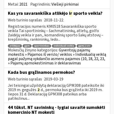
Metai:
2021
Pagrindinis:
Viešieji pirkimai
Kas yra savarankiška atlikėjo
ir
sporto veikla?
Web turinio sąrašas
2018-11-22
Registracijos numeris KM0518 Savarankiška sporto
veikla Tai sportininkų – šachmatininkų, atletų, golfo
žaidėjų veikla ir pan., komandinių sporto šakų atstovų –
krepšininkų, rankininkų, ledo...
atlikėjas
gpm
sportininkas
individuali veikla
gpmį 2 str
Mokesčių žinyno kategorijos:
Gyventojų pajamų
mokestis » Pajamos iš verslo/ veiklos » Individualią veiklą
pagal pažymą vykdančio asmens pajamos (10, 18, 22, 23,
» Pajamų apmokestinimas ir deklaravimas
Kada bus grąžinamos permokos?
Web turinio sąrašas
2019-03-19
Jei teisingai užpildytą deklaraciją GPM308 pateiksite iki
2019 m. gegužės
2
d., permoka bus grąžinta iki 2019 m.
liepos 31 d. Deklaraciją GPM308 pateikus arba
patikslinus...
44 tūkst. NT savininkų - lygiai savaitė sumokėti
komercinio NT mokestį