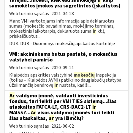
turėjau...mokėti, kiek esu sumokėjęs
ir
kaip
sumokėtos įmokos yra sugretintos (įskaitytos)
Web turinio sąrašas
2021-04-28
Mano VMI vartotojams informacija apie deklaruotas
sumas (mokesčio pavadinimas, mokėjimo terminas,
mokestinis laikotarpis, deklaruota suma
ir
kt.),
priskaičiuotus...
DUK:
DUK - Duomenys mokesčių apskaitos kortelėje
VMI: akcininkams butus pastatė, o mokesčius
valstybei pamiršo
Web turinio sąrašas
2020-09-21
Klaipėdos apskrities valstybinė
mokesčių
inspekcija
(toliau – Klaipėdos AVMI) patikrino daugiabučių statyba
užsiimančią bendrovę
ir
nustatė, kad ši...
Ar
valdymo įmonė, valdanti investicinius
fondus, turi teikti per VMI TIES sistemą...šias
ataskaitas FATCA-LT, CRS-DAC2-LT
ir
MAI55?...
Ar
visos valdymo įmonės turi teikti
šias ataskaitas,
ar
yra išimčių?
Web turinio sąrašas
2021-06-02