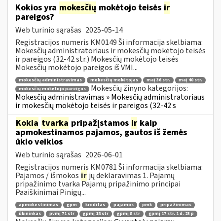
Kokios yra
mokesčių
mokėtojo teisės
ir
pareigos?
Web turinio sąrašas
2025-05-14
Registracijos numeris KM0149 Ši informacija skelbiama:
Mokesčių administratoriaus ir mokesčių mokėtojo teisės
ir pareigos (32-42 str.) Mokesčių mokėtojo teisės
Mokesčių mokėtojo pareigos iš VMI...
mokesčių administravimas
mokesčių mokėtojas
maį 36 str.
maį 40 str.
Mokesčių žinyno kategorijos:
mokesčių mokėtojo pareigos
Mokesčių administravimas » Mokesčių administratoriaus
ir mokesčių mokėtojo teisės ir pareigos (32-42 s
Kokia
tvarka
pripažįstamos
ir
kaip
apmokestinamos pajamos, gautos iš žemės
ūkio veiklos
Web turinio sąrašas
2026-06-01
Registracijos numeris KM0781 Ši informacija skelbiama:
Pajamos / išmokos
ir
jų deklaravimas 1. Pajamų
pripažinimo tvarka Pajamų pripažinimo principai
Paaiškinimai Pinigų...
apmokestinimas
gpm
kreditas
pajamos
pmk
pripažinimas
ūkininkas
pvmį 71 str
gpmį 18 str
gpmį 8 str
gpmį 17 str. 1 d. 23 p