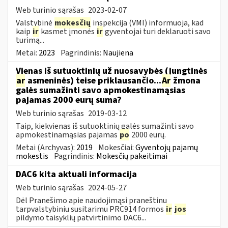
Web turinio sąrašas
2023-02-07
Valstybinė
mokesčių
inspekcija (VMI) informuoja, kad
kaip
ir
kasmet įmonės
ir
gyventojai turi deklaruoti savo
turimą...
Metai:
2023
Pagrindinis:
Naujiena
Vienas iš sutuoktinių už nuosavybės (jungtinės
ar
asmeninės) teise priklausančio...
Ar
žmona
galės sumažinti savo apmokestinamąsias
pajamas 2000 eurų suma?
Web turinio sąrašas
2019-03-12
Taip, kiekvienas iš sutuoktinių galės sumažinti savo
apmokestinamąsias pajamas
po
2000 eurų.
Metai (Archyvas):
2019
Mokesčiai:
Gyventojų pajamų
mokestis
Pagrindinis:
Mokesčių pakeitimai
DAC6 kita aktuali informacija
Web turinio sąrašas
2024-05-27
Dėl Pranešimo apie naudojimąsi praneštinu
tarpvalstybiniu susitarimu PRC914 formos
ir
jos
pildymo taisyklių patvirtinimo DAC6...