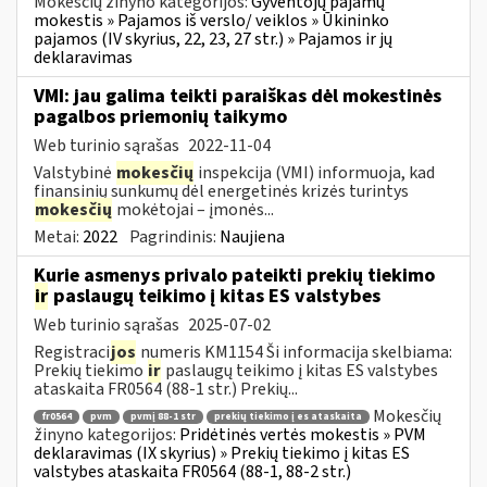
Mokesčių žinyno kategorijos:
Gyventojų pajamų
mokestis » Pajamos iš verslo/ veiklos » Ūkininko
pajamos (IV skyrius, 22, 23, 27 str.) » Pajamos ir jų
deklaravimas
VMI: jau galima teikti paraiškas dėl mokestinės
pagalbos priemonių taikymo
Web turinio sąrašas
2022-11-04
Valstybinė
mokesčių
inspekcija (VMI) informuoja, kad
finansinių sunkumų dėl energetinės krizės turintys
mokesčių
mokėtojai – įmonės...
Metai:
2022
Pagrindinis:
Naujiena
Kurie asmenys privalo pateikti prekių tiekimo
ir
paslaugų teikimo į kitas ES valstybes
Web turinio sąrašas
2025-07-02
Registraci
jos
numeris KM1154 Ši informacija skelbiama:
Prekių tiekimo
ir
paslaugų teikimo į kitas ES valstybes
ataskaita FR0564 (88-1 str.) Prekių...
Mokesčių
fr0564
pvm
pvmį 88-1 str
prekių tiekimo į es ataskaita
žinyno kategorijos:
Pridėtinės vertės mokestis » PVM
deklaravimas (IX skyrius) » Prekių tiekimo į kitas ES
valstybes ataskaita FR0564 (88-1, 88-2 str.)