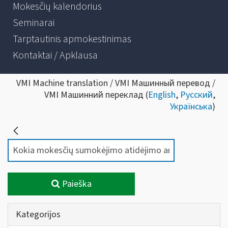
Mokesčių kalendorius
Seminarai
Tarptautinis apmokestinimas
Kontaktai / Apklausa
VMI Machine translation / VMI Машинный перевод /
VMI Машинний переклад (
English
,
Русский
,
Українська
)
Paieška
Kategorijos