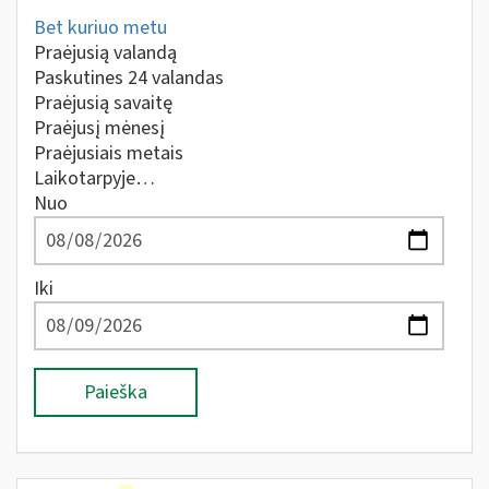
Bet kuriuo metu
Praėjusią valandą
Paskutines 24 valandas
Praėjusią savaitę
Praėjusį mėnesį
Praėjusiais metais
Laikotarpyje…
Nuo
Iki
Paieška