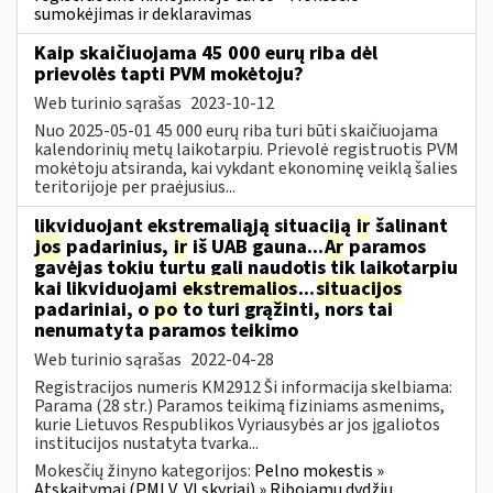
sumokėjimas ir deklaravimas
Kaip skaičiuojama 45 000 eurų riba dėl
prievolės tapti PVM mokėtoju?
Web turinio sąrašas
2023-10-12
Nuo 2025-05-01 45 000 eurų riba turi būti skaičiuojama
kalendorinių metų laikotarpiu. Prievolė registruotis PVM
mokėtoju atsiranda, kai vykdant ekonominę veiklą šalies
teritorijoje per praėjusius...
likviduojant ekstremaliąją situaciją
ir
šalinant
jos
padarinius,
ir
iš UAB gauna...
Ar
paramos
gavėjas tokiu turtu gali naudotis tik laikotarpiu
kai likviduojami
ekstremalios
...
situacijos
padariniai, o
po
to turi grąžinti, nors tai
nenumatyta paramos teikimo
Web turinio sąrašas
2022-04-28
Registracijos numeris KM2912 Ši informacija skelbiama:
Parama (28 str.) Paramos teikimą fiziniams asmenims,
kurie Lietuvos Respublikos Vyriausybės ar jos įgaliotos
institucijos nustatyta tvarka...
Mokesčių žinyno kategorijos:
Pelno mokestis »
Atskaitymai (PMĮ V, VI skyriai) » Ribojamų dydžių