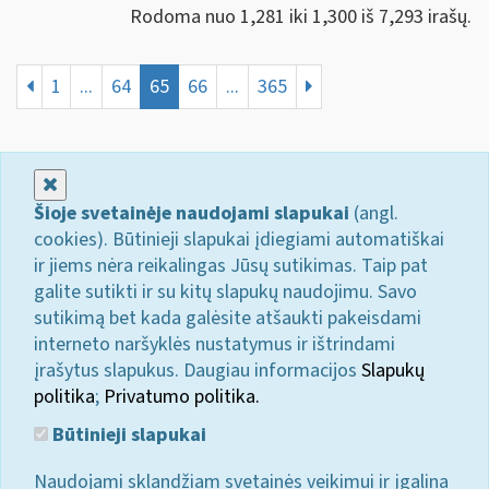
Rodoma nuo 1,281 iki 1,300 iš 7,293 irašų.
1
...
64
65
66
...
365
Uždaryti
Šioje svetainėje naudojami slapukai
(angl.
cookies). Būtinieji slapukai įdiegiami automatiškai
ir jiems nėra reikalingas Jūsų sutikimas. Taip pat
galite sutikti ir su kitų slapukų naudojimu. Savo
sutikimą bet kada galėsite atšaukti pakeisdami
interneto naršyklės nustatymus ir ištrindami
įrašytus slapukus. Daugiau informacijos
Slapukų
politika
;
Privatumo politika.
Būtinieji slapukai
Naudojami sklandžiam svetainės veikimui ir įgalina