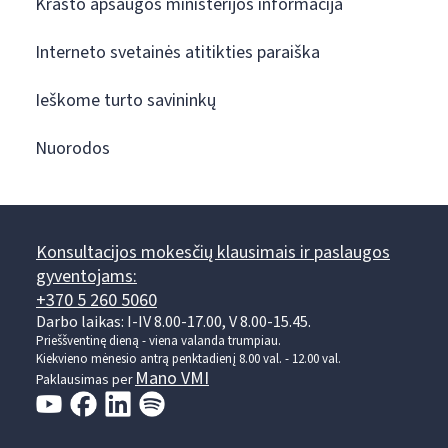
Krašto apsaugos ministerijos informacija
Interneto svetainės atitikties paraiška
Ieškome turto savininkų
Nuorodos
Konsultacijos mokesčių klausimais ir paslaugos
gyventojams:
+370 5 260 5060
Darbo laikas: I-IV 8.00-17.00, V 8.00-15.45.
Prieššventinę dieną - viena valanda trumpiau.
Kiekvieno mėnesio antrą penktadienį 8.00 val. - 12.00 val.
Mano VMI
Paklausimas per