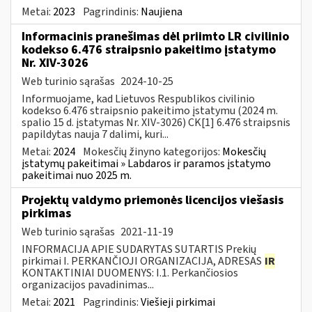
Metai:
2023
Pagrindinis:
Naujiena
Informacinis pranešimas dėl priimto LR civilinio
kodekso 6.476 straipsnio pakeitimo įstatymo
Nr. XIV-3026
Web turinio sąrašas
2024-10-25
Informuojame, kad Lietuvos Respublikos civilinio
kodekso 6.476 straipsnio pakeitimo įstatymu (2024 m.
spalio 15 d. įstatymas Nr. XIV-3026) CK[1] 6.476 straipsnis
papildytas nauja 7 dalimi, kuri...
Metai:
2024
Mokesčių žinyno kategorijos:
Mokesčių
įstatymų pakeitimai » Labdaros ir paramos įstatymo
pakeitimai nuo 2025 m.
Projektų valdymo priemonės licencijos viešasis
pirkimas
Web turinio sąrašas
2021-11-19
INFORMACIJA APIE SUDARYTAS SUTARTIS Prekių
pirkimai I. PERKANČIOJI ORGANIZACIJA, ADRESAS
IR
KONTAKTINIAI DUOMENYS: I.1. Perkančiosios
organizacijos pavadinimas...
Metai:
2021
Pagrindinis:
Viešieji pirkimai