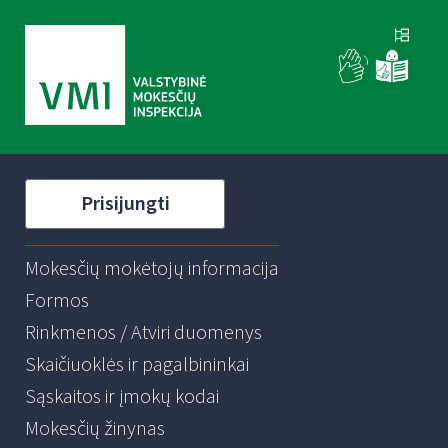
Prisijungti
Mokesčių mokėtojų informacija
Formos
Rinkmenos / Atviri duomenys
Skaičiuoklės ir pagalbininkai
Sąskaitos ir įmokų kodai
Mokesčių žinynas