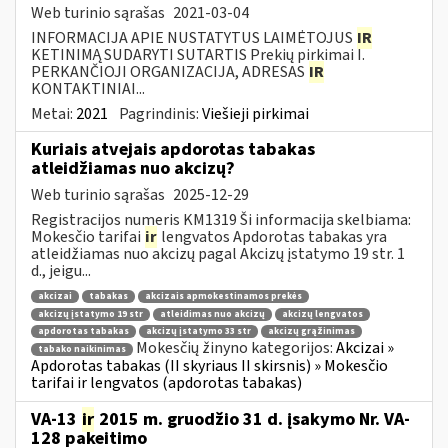
Web turinio sąrašas
2021-03-04
INFORMACIJA APIE NUSTATYTUS LAIMĖTOJUS
IR
KETINIMĄ SUDARYTI SUTARTIS Prekių pirkimai I.
PERKANČIOJI ORGANIZACIJA, ADRESAS
IR
KONTAKTINIAI...
Metai:
2021
Pagrindinis:
Viešieji pirkimai
Kuriais atvejais apdorotas tabakas
atleidžiamas nuo akcizų?
Web turinio sąrašas
2025-12-29
Registracijos numeris KM1319 Ši informacija skelbiama:
Mokesčio tarifai
ir
lengvatos Apdorotas tabakas yra
atleidžiamas nuo akcizų pagal Akcizų įstatymo 19 str. 1
d., jeigu...
akcizai
tabakas
akcizais apmokestinamos prekės
akcizų įstatymo 19 str
atleidimas nuo akcizų
akcizų lengvatos
apdorotas tabakas
akcizų įstatymo 33 str
akcizų grąžinimas
Mokesčių žinyno kategorijos:
Akcizai »
tabako naikinimas
Apdorotas tabakas (II skyriaus II skirsnis) » Mokesčio
tarifai ir lengvatos (apdorotas tabakas)
VA-13
ir
2015 m. gruodžio 31 d. įsakymo Nr. VA-
128 pakeitimo