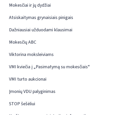
Mokesčiai ir jų dydžiai
Atsiskaitymas grynaisiais pinigais
Dažniausiai užduodami klausimai
Mokesčių ABC
Viktorina moksleiviams
VMI kviečia į „Pasimatymą su mokesčiais“
VMI turto aukcionai
Įmonių VDU palyginimas
STOP šešėliui