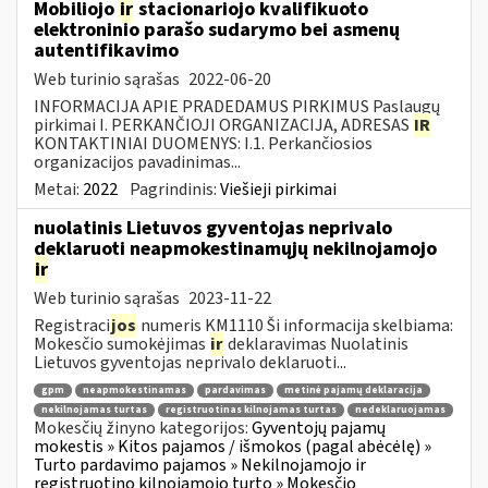
Mobiliojo
ir
stacionariojo kvalifikuoto
elektroninio parašo sudarymo bei asmenų
autentifikavimo
Web turinio sąrašas
2022-06-20
INFORMACIJA APIE PRADEDAMUS PIRKIMUS Paslaugų
pirkimai I. PERKANČIOJI ORGANIZACIJA, ADRESAS
IR
KONTAKTINIAI DUOMENYS: I.1. Perkančiosios
organizacijos pavadinimas...
Metai:
2022
Pagrindinis:
Viešieji pirkimai
nuolatinis Lietuvos gyventojas neprivalo
deklaruoti neapmokestinamųjų nekilnojamojo
ir
Web turinio sąrašas
2023-11-22
Registraci
jos
numeris KM1110 Ši informacija skelbiama:
Mokesčio sumokėjimas
ir
deklaravimas Nuolatinis
Lietuvos gyventojas neprivalo deklaruoti...
gpm
neapmokestinamas
pardavimas
metinė pajamų deklaracija
nekilnojamas turtas
registruotinas kilnojamas turtas
nedeklaruojamas
Mokesčių žinyno kategorijos:
Gyventojų pajamų
mokestis » Kitos pajamos / išmokos (pagal abėcėlę) »
Turto pardavimo pajamos » Nekilnojamojo ir
registruotino kilnojamojo turto » Mokesčio