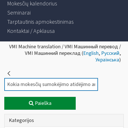
Mokesčių kalendorius
Seminarai
Tarptautinis apmokestinimas
Kontaktai / Apklausa
VMI Machine translation / VMI Машинный перевод /
VMI Машинний переклад (
English
,
Русский
,
Українська
)
Paieška
Kategorijos