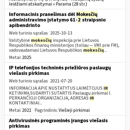
leidžiami atskaitymai » Parama (28 str.)
Informacinis pranešimas dėl
Mokesčių
administravimo įstatymo 61-
2
straipsnio
apibendrinto
Web turinio sąrašas
2025-10-13
Valstybinė
mokesčių
inspekcija prie Lietuvos
Respublikos finansų ministerijos (toliau — VMI prie FM),
vadovaudamasi Lietuvos Respublikos
mokesčių
...
Metai:
2025
IP telefonijos techninės priežiūros paslaugų
viešasis pirkimas
Web turinio sąrašas
2021-07-20
INFORMACIJA APIE NUSTATYTUS LAIMĖTOJUS
IR
KETINIMĄ SUDARYTI SUTARTIS Paslaugų pirkimai I.
PERKANČIOJI ORGANIZACIJA, ADRESAS
IR
KONTAKTINIAI...
Metai:
2021
Pagrindinis:
Viešieji pirkimai
Antivirusinės programinės įrangos viešasis
pirkimas