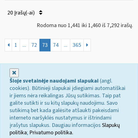
20 Įrašų(-ai)
Rodoma nuo 1,441 iki 1,460 iš 7,292 irašų.
1
...
72
73
74
...
365
Uždaryti
Šioje svetainėje naudojami slapukai
(angl.
cookies). Būtinieji slapukai įdiegiami automatiškai
ir jiems nėra reikalingas Jūsų sutikimas. Taip pat
galite sutikti ir su kitų slapukų naudojimu. Savo
sutikimą bet kada galėsite atšaukti pakeisdami
interneto naršyklės nustatymus ir ištrindami
įrašytus slapukus. Daugiau informacijos
Slapukų
politika
;
Privatumo politika.