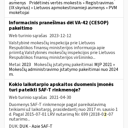
asmenys
Pridėtinės vertės mokestis » Registravimas
(IX skyrius) » Lietuvos apmokestinamieji asmenys » PVM
mokėtojai
Informacinis pranešimas dėl VA-42 (CESOP)
pakeitimo
Web turinio sąrašas
2023-12-12
Valstybinė mokesčių inspekcija prie Lietuvos
Respublikos finansų ministerijos informuoja apie
priimtą Valstybinės mokesčių inspekcijos prie Lietuvos
Respublikos finansų ministerijos viršininko...
Metai:
2023
Mokesčių įstatymų pakeitimai:
MĮP 2021 »
Mokesčių administravimo įstatymo pakeitimai nuo 2024
m.
Kokio laikotarpio apskaitos duomenis įmonės
turi pateikti SAF-T rinkmenoje?
Web turinio sąrašas
2021-04-30
Duomenys SAF-T rinkmenoje pagal pareikalavimą
teikiami už laikotarpį, prasidedantį nuo 2017 m. sausio 1
d. Pagal 2015-07-01 LRV nutarimą Nr. 699 (2018-0
2
-07
nutarimo...
DUK:
DUK - Apie SAF-T