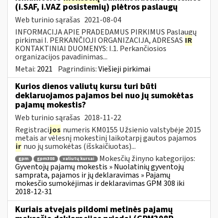
(i.SAF, i.VAZ posistemių) plėtros paslaugų
Web turinio sąrašas
2021-08-04
INFORMACIJA APIE PRADEDAMUS PIRKIMUS Paslaugų
pirkimai I. PERKANČIOJI ORGANIZACIJA, ADRESAS
IR
KONTAKTINIAI DUOMENYS: I.1. Perkančiosios
organizacijos pavadinimas...
Metai:
2021
Pagrindinis:
Viešieji pirkimai
Kurios dienos valiutų kursu turi būti
deklaruojamos pajamos bei nuo jų sumokėtas
pajamų mokestis?
Web turinio sąrašas
2018-11-22
Registraci
jos
numeris KM0155 Užsienio valstybėje 2015
metais ar vėlesnį mokestinį laikotarpį gautos pajamos
ir
nuo jų sumokėtas (išskaičiuotas)...
Mokesčių žinyno kategorijos:
gpm
gpm308
valiutų kursai
Gyventojų pajamų mokestis » Nuolatinių gyventojų
samprata, pajamos ir jų deklaravimas » Pajamų
mokesčio sumokėjimas ir deklaravimas GPM 308 iki
2018-12-31
Kuriais atvejais pildomi metinės pajamų