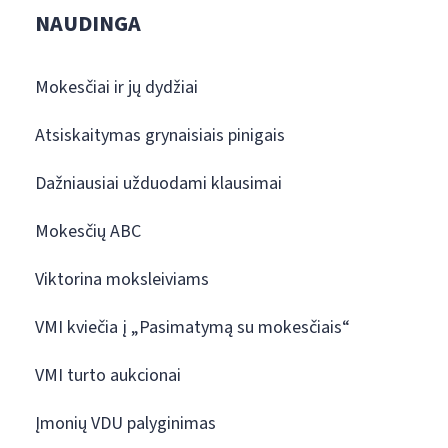
NAUDINGA
Mokesčiai ir jų dydžiai
Atsiskaitymas grynaisiais pinigais
Dažniausiai užduodami klausimai
Mokesčių ABC
Viktorina moksleiviams
VMI kviečia į „Pasimatymą su mokesčiais“
VMI turto aukcionai
Įmonių VDU palyginimas