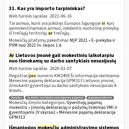
31. Kas yra importo tarpininkas?
Web turinio sąrašas
2021-06-16
Tai asmuo, kuris yra įsikūręs Europos Sąjungoje
ir
kurį
apmokestinamasis asmuo, vykdantis nuotolinę prekybą
iš trečiųjų teritorijų
ar
trečiųjų...
Mokesčių įstatymų pakeitimai:
MĮP 2021 » E-prekyba ir
PVM nuo 2021 m. liepos 1 d.
Ar
Lietuvos įmonė gali mokestiniu laikotarpiu
nuo išmokamų su darbo santykiais nesusijusių
Web turinio sąrašas
2020-02-07
Registraci
jos
numeris KM2459 Ši informacija skelbiama:
Mėnesinė pajamų deklaracija GPM313 Lietuvos įmonė,
išmokanti gyventojui su darbo santykiais nesusijusias A
klasės...
išmokos
su darbo santykiais nesusijusios pajamos
pajamų mokestis
Mokesčių žinyno kategorijos:
Gyventojų pajamų
mokestis » Įmonių deklaracijų ir pažymų teikimas VMI ir
gyventojams (V skyrius) » Mėnesinė pajamų deklaracija
GPM313
Išmaniosios
mokesčių
administravimo sistemos