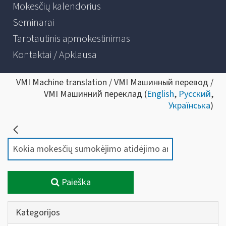
Mokesčių kalendorius
Seminarai
Tarptautinis apmokestinimas
Kontaktai / Apklausa
VMI Machine translation / VMI Машинный перевод /
VMI Машинний переклад (
English
,
Русский
,
Українська
)
Paieška
Kategorijos