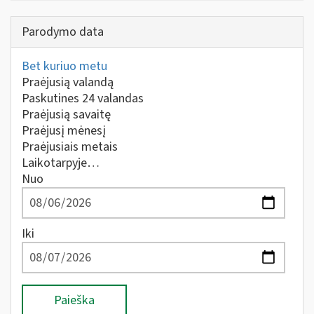
Parodymo data
Bet kuriuo metu
Praėjusią valandą
Paskutines 24 valandas
Praėjusią savaitę
Praėjusį mėnesį
Praėjusiais metais
Laikotarpyje…
Nuo
Iki
Paieška