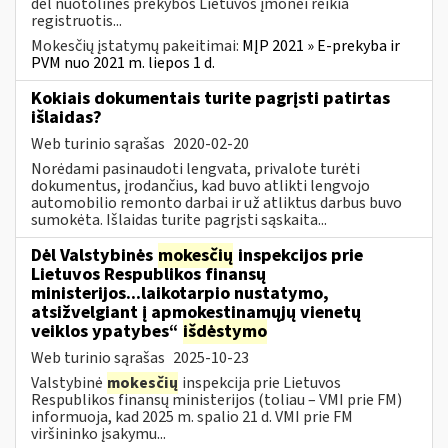
dėl nuotolinės prekybos Lietuvos įmonei reikia
registruotis...
Mokesčių įstatymų pakeitimai:
MĮP 2021 » E-prekyba ir
PVM nuo 2021 m. liepos 1 d.
Kokiais dokumentais turite pagrįsti patirtas
išlaidas?
Web turinio sąrašas
2020-02-20
Norėdami pasinaudoti lengvata, privalote turėti
dokumentus, įrodančius, kad buvo atlikti lengvojo
automobilio remonto darbai ir už atliktus darbus buvo
sumokėta. Išlaidas turite pagrįsti sąskaita...
Dėl Valstybinės
mokesčių
inspekcijos prie
Lietuvos Respublikos finansų
ministerijos...laikotarpio nustatymo,
atsižvelgiant į apmokestinamųjų vienetų
veiklos ypatybes“
išdėstymo
Web turinio sąrašas
2025-10-23
Valstybinė
mokesčių
inspekcija prie Lietuvos
Respublikos finansų ministerijos (toliau – VMI prie FM)
informuoja, kad 2025 m. spalio 21 d. VMI prie FM
viršininko įsakymu...