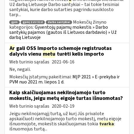
Už darbą Lietuvoje Darbo santykiai – tai tokie teisiniai
santykiai, kurie darbo sutarties pagrindu susiklosto
tarp...
Mokesčių žinyno
gpm
gpmį 2 str 31 d
darbo santykiai
kategorijos:
Gyventojų pajamų mokestis » Darbo
santykių pajamos (gautos iš Lietuvos darbdavio) » Už
darbą Lietuvoje
Ar
gali OSS Importo schemoje registruotas
dalyvis vienu
metu
turėti kelis importo
Web turinio sąrašas
2021-06-16
Ne, negali.
Mokesčių įstatymų pakeitimai:
MĮP 2021 » E-prekyba ir
PVM nuo 2021 m. liepos 1 d.
Kaip skaičiuojamas nekilnojamojo turto
mokestis, jeigu metų eigoje turtas išnuomotas?
Web turinio sąrašas
2020-02-19
Jeigu nekilnojamąjį turtą, už kurį Jūs privalote
apskaičiuoti nekilnojamojo turto mokestį, metų eigoje
išnuomojote, mokestis skaičiuojamas tokia
tvarka
:
išnuomojus turtą...