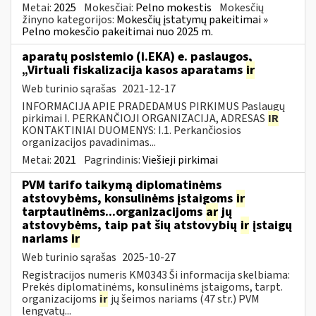
Metai:
2025
Mokesčiai:
Pelno mokestis
Mokesčių
žinyno kategorijos:
Mokesčių įstatymų pakeitimai »
Pelno mokesčio pakeitimai nuo 2025 m.
aparatų posistemio (i.EKA) e. paslaugos,
„Virtuali fiskalizacija kasos aparatams
ir
Web turinio sąrašas
2021-12-17
INFORMACIJA APIE PRADEDAMUS PIRKIMUS Paslaugų
pirkimai I. PERKANČIOJI ORGANIZACIJA, ADRESAS
IR
KONTAKTINIAI DUOMENYS: I.1. Perkančiosios
organizacijos pavadinimas...
Metai:
2021
Pagrindinis:
Viešieji pirkimai
PVM tarifo taikymą diplomatinėms
atstovybėms, konsulinėms įstaigoms
ir
tarptautinėms...organizacijoms
ar
jų
atstovybėms, taip pat šių atstovybių
ir
įstaigų
nariams
ir
Web turinio sąrašas
2025-10-27
Registracijos numeris KM0343 Ši informacija skelbiama:
Prekės diplomatinėms, konsulinėms įstaigoms, tarpt.
organizacijoms
ir
jų šeimos nariams (47 str.) PVM
lengvatų...