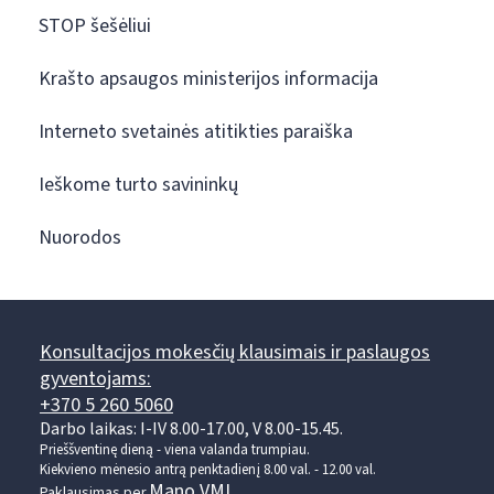
STOP šešėliui
Krašto apsaugos ministerijos informacija
Interneto svetainės atitikties paraiška
Ieškome turto savininkų
Nuorodos
Konsultacijos mokesčių klausimais ir paslaugos
gyventojams:
+370 5 260 5060
Darbo laikas: I-IV 8.00-17.00, V 8.00-15.45.
Prieššventinę dieną - viena valanda trumpiau.
Kiekvieno mėnesio antrą penktadienį 8.00 val. - 12.00 val.
Mano VMI
Paklausimas per