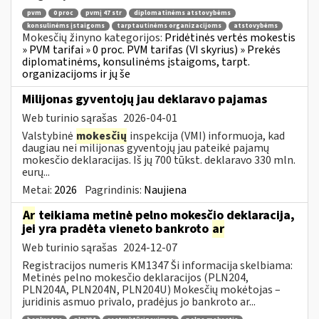
pvm
0 proc
pvmį 47 str
diplomatinėms atstovybėms
konsulinėms įstaigoms
tarptautinėms organizacijoms
atstovybėms
Mokesčių žinyno kategorijos:
Pridėtinės vertės mokestis
» PVM tarifai » 0 proc. PVM tarifas (VI skyrius) » Prekės
diplomatinėms, konsulinėms įstaigoms, tarpt.
organizacijoms ir jų še
Milijonas gyventojų jau deklaravo pajamas
Web turinio sąrašas
2026-04-01
Valstybinė
mokesčių
inspekcija (VMI) informuoja, kad
daugiau nei milijonas gyventojų jau pateikė pajamų
mokesčio deklaracijas. Iš jų 700 tūkst. deklaravo 330 mln.
eurų...
Metai:
2026
Pagrindinis:
Naujiena
Ar
teikiama metinė pelno mokesčio deklaracija,
jei yra pradėta vieneto bankroto
ar
Web turinio sąrašas
2024-12-07
Registracijos numeris KM1347 Ši informacija skelbiama:
Metinės pelno mokesčio deklaracijos (PLN204,
PLN204A, PLN204N, PLN204U) Mokesčių mokėtojas –
juridinis asmuo privalo, pradėjus jo bankroto ar...