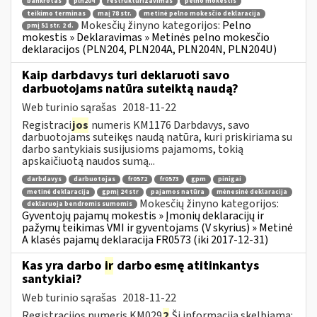
bankrotas
pln204
restruktūrizavimas
pelno mokestis
teikimo terminas
maį 78 str.
metinė pelno mokesčio deklaracija
Mokesčių žinyno kategorijos:
Pelno
pmį 51 str. 2 d.
mokestis » Deklaravimas » Metinės pelno mokesčio
deklaracijos (PLN204, PLN204A, PLN204N, PLN204U)
Kaip darbdavys turi deklaruoti savo
darbuotojams natūra suteiktą naudą?
Web turinio sąrašas
2018-11-22
Registraci
jos
numeris KM1176 Darbdavys, savo
darbuotojams suteikęs naudą natūra, kuri priskiriama su
darbo santykiais susijusioms pajamoms, tokią
apskaičiuotą naudos sumą...
darbdavys
darbuotojas
fr0572
fr0573
gpm
pinigai
metinė deklaracija
gpmį 24 str
pajamos natūra
mėnesinė deklaracija
Mokesčių žinyno kategorijos:
deklaruoja bendromis sumomis
Gyventojų pajamų mokestis » Įmonių deklaracijų ir
pažymų teikimas VMI ir gyventojams (V skyrius) » Metinė
A klasės pajamų deklaracija FR0573 (iki 2017-12-31)
Kas yra darbo
ir
darbo esmę atitinkantys
santykiai?
Web turinio sąrašas
2018-11-22
Registracijos numeris KM029
2
Ši informacija skelbiama: