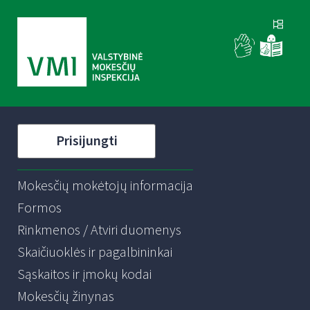
Prisijungti
Mokesčių mokėtojų informacija
Formos
Rinkmenos / Atviri duomenys
Skaičiuoklės ir pagalbininkai
Sąskaitos ir įmokų kodai
Mokesčių žinynas