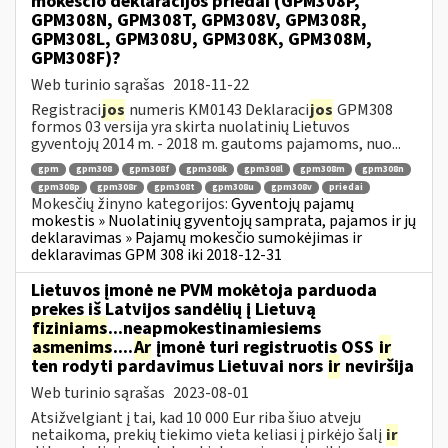
mokesčio deklaracijos priedai (GPM308P,
GPM308N, GPM308T, GPM308V, GPM308R,
GPM308L, GPM308U, GPM308K, GPM308M,
GPM308F)?
Web turinio sąrašas
2018-11-22
Registraci
jos
numeris KM0143 Deklaraci
jos
GPM308
formos 03 versija yra skirta nuolatinių Lietuvos
gyventojų 2014 m. - 2018 m. gautoms pajamoms, nuo...
gpm
gpm308
gpm308f
gpm308k
gpm308l
gpm308m
gpm308n
gpm308p
gpm308r
gpm308t
gpm308u
gpm308v
priedai
Mokesčių žinyno kategorijos:
Gyventojų pajamų
mokestis » Nuolatinių gyventojų samprata, pajamos ir jų
deklaravimas » Pajamų mokesčio sumokėjimas ir
deklaravimas GPM 308 iki 2018-12-31
Lietuvos įmonė ne PVM mokėtoja parduoda
prekes iš Latvijos sandėlių į Lietuvą
fiziniams
...neapmokestinamiesiems
asmenims
....
Ar
įmonė turi registruotis OSS
ir
ten rodyti pardavimus Lietuvai nors
ir
neviršija
Web turinio sąrašas
2023-08-01
Atsižvelgiant į tai, kad 10 000 Eur riba šiuo atveju
netaikoma, prekių tiekimo vieta keliasi į pirkėjo šalį
ir