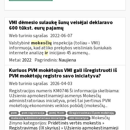
VMI dėmesio sulaukę šunų veisėjai deklaravo
600 tūkst. eurų pajamų
Web turinio sąrašas
2022-06-07
Valstybinė
mokesčių
inspekcija (toliau – VMI)
informuoja, kad atliko prekybos veisliniais šuniukais
internete analizę
ir
inicijavo 45 asmenų...
Metai:
2022
Pagrindinis:
Naujiena
Kuriuos PVM mokėtojus VMI gali išregistruoti iš
PVM mokėtojų registro savo iniciatyva?
Web turinio sąrašas
2026-04-03
Registracijos numeris KM0746 Ši informacija skelbiama:
Užsienio apmokestinamieji asmenys Mokesčių
administratoriaus iniciatyva, prieš tai įvertinus PVM
mokėtojų ekonominės veiklos pobūdį (mokesčių...
pvm
pvm registracija
pvmį 75 str
išregistravimas iš pvm mokėtojų
Mokesčių
mokesčių administratoriaus iniciatyva
vmi iniciatyva
žinyno kategorijos:
Pridėtinės vertės mokestis »
Registravimas (IX skyrius) » Užsienio apmokestinamieji