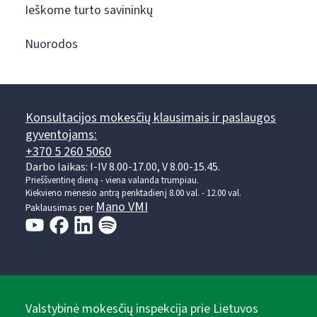
Ieškome turto savininkų
Nuorodos
Konsultacijos mokesčių klausimais ir paslaugos
gyventojams:
+370 5 260 5060
Darbo laikas: I-IV 8.00-17.00, V 8.00-15.45.
Prieššventinę dieną - viena valanda trumpiau.
Kiekvieno mėnesio antrą penktadienį 8.00 val. - 12.00 val.
Mano VMI
Paklausimas per
Valstybinė mokesčių inspekcija prie Lietuvos