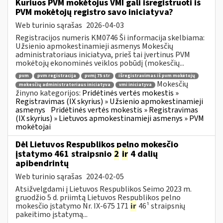
Kuriuos PVM mokėtojus VMI gali išregistruoti iš
PVM mokėtojų registro savo iniciatyva?
Web turinio sąrašas
2026-04-03
Registracijos numeris KM0746 Ši informacija skelbiama:
Užsienio apmokestinamieji asmenys Mokesčių
administratoriaus iniciatyva, prieš tai įvertinus PVM
mokėtojų ekonominės veiklos pobūdį (mokesčių...
pvm
pvm registracija
pvmį 75 str
išregistravimas iš pvm mokėtojų
Mokesčių
mokesčių administratoriaus iniciatyva
vmi iniciatyva
žinyno kategorijos:
Pridėtinės vertės mokestis »
Registravimas (IX skyrius) » Užsienio apmokestinamieji
asmenys
Pridėtinės vertės mokestis » Registravimas
(IX skyrius) » Lietuvos apmokestinamieji asmenys » PVM
mokėtojai
Dėl Lietuvos Respublikos pelno mokesčio
įstatymo 461 straipsnio
2
ir
4 dalių
apibendrintų
Web turinio sąrašas
2024-02-05
Atsižvelgdami į Lietuvos Respublikos Seimo 2023 m.
gruodžio 5 d. priimtą Lietuvos Respublikos pelno
mokesčio įstatymo Nr. IX-675 171
ir
46¹ straipsnių
pakeitimo įstatymą...