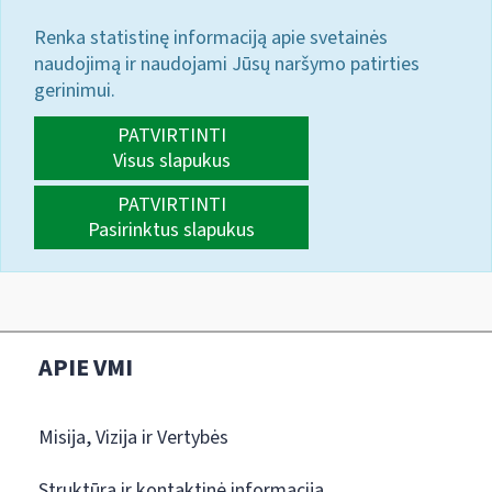
Renka statistinę informaciją apie svetainės
naudojimą ir naudojami Jūsų naršymo patirties
gerinimui.
PATVIRTINTI
Visus slapukus
PATVIRTINTI
Pasirinktus slapukus
APIE VMI
Misija, Vizija ir Vertybės
Struktūra ir kontaktinė informacija