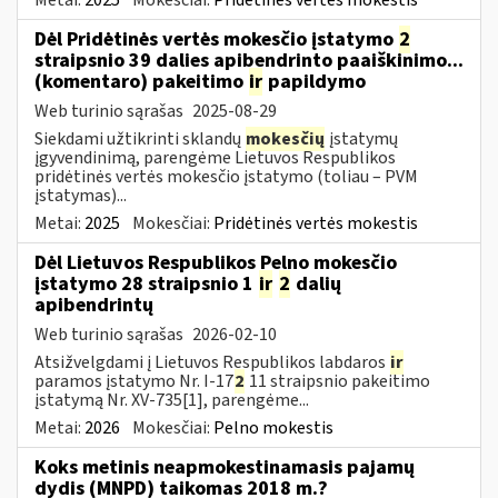
Dėl Pridėtinės vertės mokesčio įstatymo
2
straipsnio 39 dalies apibendrinto paaiškinimo...
(komentaro) pakeitimo
ir
papildymo
Web turinio sąrašas
2025-08-29
Siekdami užtikrinti sklandų
mokesčių
įstatymų
įgyvendinimą, parengėme Lietuvos Respublikos
pridėtinės vertės mokesčio įstatymo (toliau – PVM
įstatymas)...
Metai:
2025
Mokesčiai:
Pridėtinės vertės mokestis
Dėl Lietuvos Respublikos Pelno mokesčio
įstatymo 28 straipsnio 1
ir
2
dalių
apibendrintų
Web turinio sąrašas
2026-02-10
Atsižvelgdami į Lietuvos Respublikos labdaros
ir
paramos įstatymo Nr. I-17
2
11 straipsnio pakeitimo
įstatymą Nr. XV-735[1], parengėme...
Metai:
2026
Mokesčiai:
Pelno mokestis
Koks metinis neapmokestinamasis pajamų
dydis (MNPD) taikomas 2018 m.?