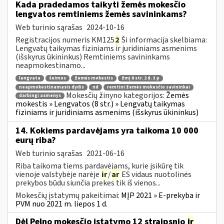
Kada pradedamos taikyti žemės mokesčio
lengvatos remtiniems žemės savininkams?
Web turinio sąrašas
2024-10-16
Registracijos numeris KM125
2
Ši informacija skelbiama:
Lengvatų taikymas fiziniams ir juridiniams asmenims
(išskyrus ūkininkus) Remtiniems savininkams
neapmokestinamo...
lengvata
šeimos
žemės mokestis
žmį 8 str. 2 d. 3 p
neapmokestinamasis dydis
nd
remtini žemės mokesčio savininkai
Mokesčių žinyno kategorijos:
Žemės
darbingi asmenys
mokestis » Lengvatos (8 str.) » Lengvatų taikymas
fiziniams ir juridiniams asmenims (išskyrus ūkininkus)
14. Kokiems pardavėjams yra taikoma 10 000
eurų riba?
Web turinio sąrašas
2021-06-16
Riba taikoma tiems pardavėjams, kurie įsikūrę tik
vienoje valstybėje narėje
ir
/
ar
ES vidaus nuotolinės
prekybos būdu siunčia prekes tik iš vienos...
Mokesčių įstatymų pakeitimai:
MĮP 2021 » E-prekyba ir
PVM nuo 2021 m. liepos 1 d.
Dėl Pelno mokesčio įstatymo 12 straipsnio
ir