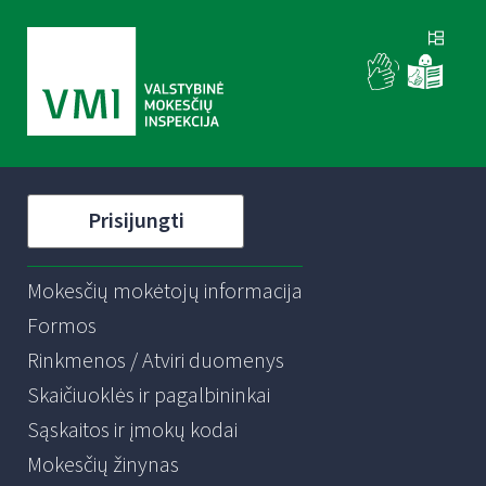
Prisijungti
Mokesčių mokėtojų informacija
Formos
Rinkmenos / Atviri duomenys
Skaičiuoklės ir pagalbininkai
Sąskaitos ir įmokų kodai
Mokesčių žinynas