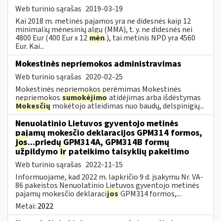
Web turinio sąrašas
2019-03-19
Kai 2018 m. metinės pajamos yra ne didesnės kaip 12
minimalių mėnesinių algų (MMA), t. y. ne didesnės nei
4800 Eur (400 Eur x 12
mėn
.), tai metinis NPD yra 4560
Eur. Kai...
Mokestinės nepriemokos administravimas
Web turinio sąrašas
2020-02-25
Mokestinės nepriemokos perėmimas Mokestinės
nepriemokos
sumokėjimo
atidėjimas arba išdėstymas
Mokesčių
mokėtojo atleidimas nuo baudų, delspinigių...
Nenuolatinio Lietuvos gyventojo metinės
pajamų mokesčio deklaracijos GPM314 formos,
jos
...priedų GPM314A, GPM314B formų
užpildymo
ir
pateikimo taisyklių pakeitimo
Web turinio sąrašas
2022-11-15
Informuojame, kad 2022 m. lapkričio 9 d. įsakymu Nr. VA-
86 pakeistos Nenuolatinio Lietuvos gyventojo metinės
pajamų mokesčio deklaraci
jos
GPM314 formos,...
Metai:
2022