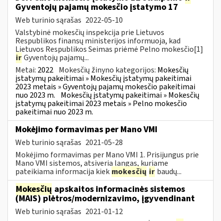
Gyventojų pajamų mokesčio įstatymo 17
Web turinio sąrašas
2022-05-10
Valstybinė mokesčių inspekcija prie Lietuvos
Respublikos finansų ministerijos informuoja, kad
Lietuvos Respublikos Seimas priėmė Pelno mokesčio[1]
ir
Gyventojų pajamų...
Metai:
2022
Mokesčių žinyno kategorijos:
Mokesčių
įstatymų pakeitimai » Mokesčių įstatymų pakeitimai
2023 metais » Gyventojų pajamų mokesčio pakeitimai
nuo 2023 m.
Mokesčių įstatymų pakeitimai » Mokesčių
įstatymų pakeitimai 2023 metais » Pelno mokesčio
pakeitimai nuo 2023 m.
Mokėjimo formavimas per Mano VMI
Web turinio sąrašas
2021-05-28
Mokėjimo formavimas per Mano VMI 1. Prisijungus prie
Mano VMI sistemos, atsiveria langas, kuriame
pateikiama informacija kiek
mokesčių
ir
baudų...
Mokesčių
apskaitos informacinės sistemos
(MAIS) plėtros/modernizavimo, įgyvendinant
Web turinio sąrašas
2021-01-12