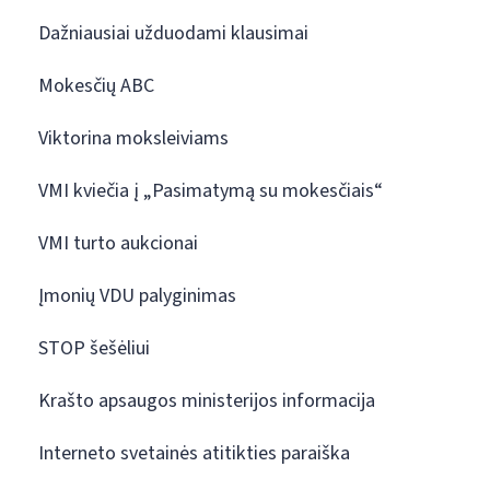
Dažniausiai užduodami klausimai
Mokesčių ABC
Viktorina moksleiviams
VMI kviečia į „Pasimatymą su mokesčiais“
VMI turto aukcionai
Įmonių VDU palyginimas
STOP šešėliui
Krašto apsaugos ministerijos informacija
Interneto svetainės atitikties paraiška