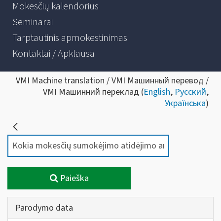
Mokesčių kalendorius
Seminarai
Tarptautinis apmokestinimas
Kontaktai / Apklausa
VMI Machine translation / VMI Машинный перевод /
VMI Машинний переклад (
English
,
Русский
,
Українська
)
Paieška
Parodymo data