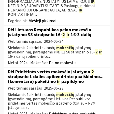
INFORMACIJA APIE NUSTATYTUS LAIMĖTOJUS
IR
KETINIMĄ SUDARYTI SUTARTIS Paslaugų pirkimai I.
PERKANČIOJI ORGANIZACIJA, ADRESAS
IR
KONTAKTINIAI...
Pagrindinis:
Viešieji pirkimai
Dėl Lietuvos Respublikos pelno mokesčio
įstatymo 58 straipsnio 16-
2
ir
16-3 dalių
Web turinio sąrašas
2024-05-24
Siekdami užtikrinti sklandų
mokesčių
įstatymų
įgyvendinimą, parengėme PMĮ[1] 58 straipsnio 16-
2
ir
16-3 dalių apibendrinto...
Metai:
2024
Mokesčiai:
Pelno mokestis
Dėl Pridėtinės vertės mokesčio įstatymo
2
straipsnio 1 dalies apibendrinto paaiškinimo...
(komentaro) pakeitimo
ir
papildymo
Web turinio sąrašas
2025-06-23
Siekdami užtikrinti sklandų
mokesčių
įstatymų
įgyvendinimą, parengėme Lietuvos Respublikos
pridėtinės vertės mokesčio įstatymo (toliau – PVM
įstatymas)...
Metai:
2025
Mokesčiai:
Pridėtinės vertės mokestis