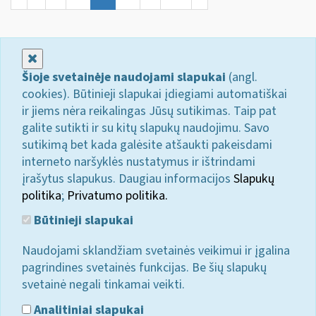
Uždaryti
Šioje svetainėje naudojami slapukai
(angl.
cookies). Būtinieji slapukai įdiegiami automatiškai
ir jiems nėra reikalingas Jūsų sutikimas. Taip pat
galite sutikti ir su kitų slapukų naudojimu. Savo
sutikimą bet kada galėsite atšaukti pakeisdami
interneto naršyklės nustatymus ir ištrindami
įrašytus slapukus. Daugiau informacijos
Slapukų
politika
;
Privatumo politika.
Būtinieji slapukai
Naudojami sklandžiam svetainės veikimui ir įgalina
pagrindines svetainės funkcijas. Be šių slapukų
svetainė negali tinkamai veikti.
Analitiniai slapukai