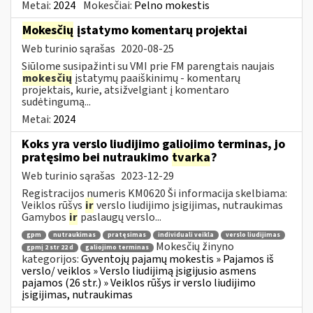
Metai:
2024
Mokesčiai:
Pelno mokestis
Mokesčių
įstatymo komentarų projektai
Web turinio sąrašas
2020-08-25
Siūlome susipažinti su VMI prie FM parengtais naujais
mokesčių
įstatymų paaiškinimų - komentarų
projektais, kurie, atsižvelgiant į komentaro
sudėtingumą...
Metai:
2024
Koks yra verslo liudijimo galiojimo terminas, jo
pratęsimo bei nutraukimo
tvarka
?
Web turinio sąrašas
2023-12-29
Registracijos numeris KM0620 Ši informacija skelbiama:
Veiklos rūšys
ir
verslo liudijimo įsigijimas, nutraukimas
Gamybos
ir
paslaugų verslo...
gpm
nutraukimas
pratęsimas
individuali veikla
verslo liudijimas
Mokesčių žinyno
gpmį 2 str 22 d
galiojimo terminas
kategorijos:
Gyventojų pajamų mokestis » Pajamos iš
verslo/ veiklos » Verslo liudijimą įsigijusio asmens
pajamos (26 str.) » Veiklos rūšys ir verslo liudijimo
įsigijimas, nutraukimas