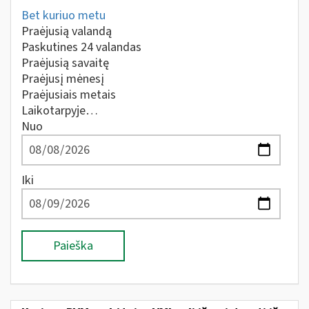
Bet kuriuo metu
Praėjusią valandą
Paskutines 24 valandas
Praėjusią savaitę
Praėjusį mėnesį
Praėjusiais metais
Laikotarpyje…
Nuo
Iki
Paieška