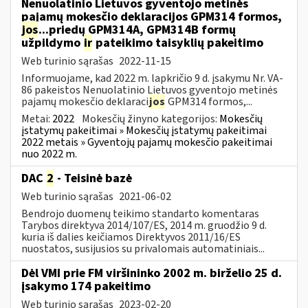
Nenuolatinio Lietuvos gyventojo metinės
pajamų mokesčio deklaracijos GPM314 formos,
jos
...priedų GPM314A, GPM314B formų
užpildymo
ir
pateikimo taisyklių pakeitimo
Web turinio sąrašas
2022-11-15
Informuojame, kad 2022 m. lapkričio 9 d. įsakymu Nr. VA-
86 pakeistos Nenuolatinio Lietuvos gyventojo metinės
pajamų mokesčio deklaraci
jos
GPM314 formos,...
Metai:
2022
Mokesčių žinyno kategorijos:
Mokesčių
įstatymų pakeitimai » Mokesčių įstatymų pakeitimai
2022 metais » Gyventojų pajamų mokesčio pakeitimai
nuo 2022 m.
DAC
2
- Teisinė bazė
Web turinio sąrašas
2021-06-02
Bendrojo duomenų teikimo standarto komentaras
Tarybos direktyva 2014/107/ES, 2014 m. gruodžio 9 d.
kuria iš dalies keičiamos Direktyvos 2011/16/ES
nuostatos, susijusios su privalomais automatiniais...
Dėl VMI prie FM viršininko 2002 m. birželio 25 d.
įsakymo 174 pakeitimo
Web turinio sąrašas
2023-02-20