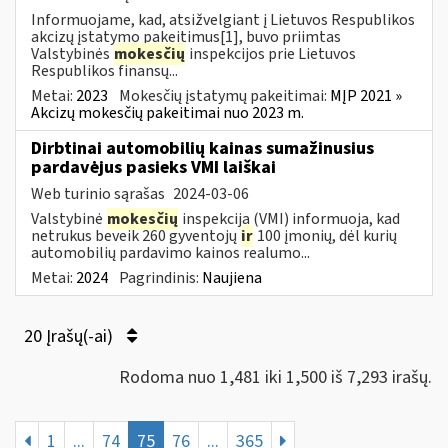
Informuojame, kad, atsižvelgiant į Lietuvos Respublikos
akcizų įstatymo pakeitimus[1], buvo priimtas
Valstybinės
mokesčių
inspekcijos prie Lietuvos
Respublikos finansų...
Metai:
2023
Mokesčių įstatymų pakeitimai:
MĮP 2021 »
Akcizų mokesčių pakeitimai nuo 2023 m.
Dirbtinai automobilių kainas sumažinusius
pardavėjus pasieks VMI laiškai
Web turinio sąrašas
2024-03-06
Valstybinė
mokesčių
inspekcija (VMI) informuoja, kad
netrukus beveik 260 gyventojų
ir
100 įmonių, dėl kurių
automobilių pardavimo kainos realumo...
Metai:
2024
Pagrindinis:
Naujiena
20 Įrašų(-ai)
Rodoma nuo 1,481 iki 1,500 iš 7,293 irašų.
1
...
74
75
76
...
365