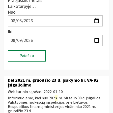
Praėjusiais metais
Laikotarpyje…
Nuo
Iki
Paieška
Dėl 2021 m. gruodžio 23 d. įsakymo Nr. VA-92
įsigaliojimo
Web turinio sąrašas
2022-01-10
Informuojame, kad nuo 202
2
m. birželio 30 d. įsigalios
Valstybinės mokesčių inspekcijos prie Lietuvos
Respublikos finansų ministerijos viršininko 2021 m.
gruodžio 23 d....