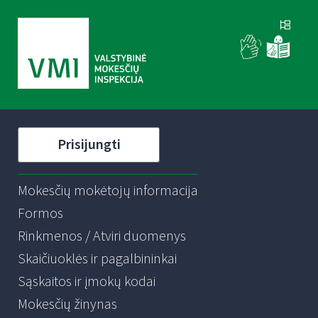
Prisijungti
Mokesčių mokėtojų informacija
Formos
Rinkmenos / Atviri duomenys
Skaičiuoklės ir pagalbininkai
Sąskaitos ir įmokų kodai
Mokesčių žinynas