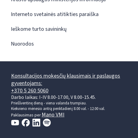
Interneto svetainės atitikties paraiška
Ieškome turto savininkų
Nuorodos
Konsultacijos mokesčių klausimais ir paslaugos
gyventojams:
+370 5 260 5060
Darbo laikas: I-IV 8.00-17.00, V 8.00-15.45.
Prieššventinę dieną - viena valanda trumpiau.
Kiekvieno mėnesio antrą penktadienį 8.00 val. - 12.00 val.
Mano VMI
Paklausimas per