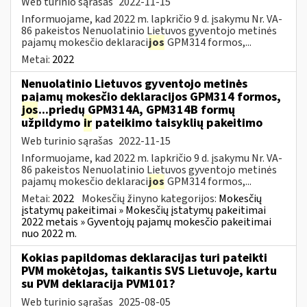
Web turinio sąrašas
2022-11-15
Informuojame, kad 2022 m. lapkričio 9 d. įsakymu Nr. VA-
86 pakeistos Nenuolatinio Lietuvos gyventojo metinės
pajamų mokesčio deklaraci
jos
GPM314 formos,...
Metai:
2022
Nenuolatinio Lietuvos gyventojo metinės
pajamų mokesčio deklaracijos GPM314 formos,
jos
...priedų GPM314A, GPM314B formų
užpildymo
ir
pateikimo taisyklių pakeitimo
Web turinio sąrašas
2022-11-15
Informuojame, kad 2022 m. lapkričio 9 d. įsakymu Nr. VA-
86 pakeistos Nenuolatinio Lietuvos gyventojo metinės
pajamų mokesčio deklaraci
jos
GPM314 formos,...
Metai:
2022
Mokesčių žinyno kategorijos:
Mokesčių
įstatymų pakeitimai » Mokesčių įstatymų pakeitimai
2022 metais » Gyventojų pajamų mokesčio pakeitimai
nuo 2022 m.
Kokias papildomas deklaracijas turi pateikti
PVM mokėtojas, taikantis SVS Lietuvoje, kartu
su PVM deklaracija PVM101?
Web turinio sąrašas
2025-08-05