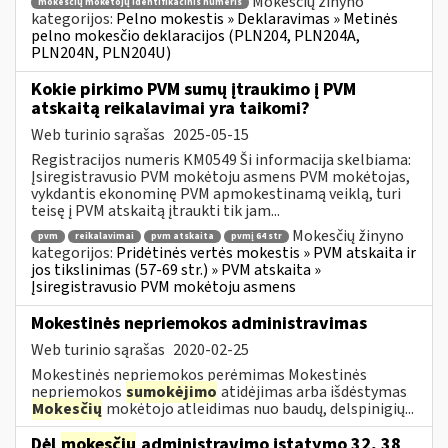
Mokesčių žinyno
mokesčių mokėtojų identifikacinis numeris
kategorijos:
Pelno mokestis » Deklaravimas » Metinės
pelno mokesčio deklaracijos (PLN204, PLN204A,
PLN204N, PLN204U)
Kokie pirkimo PVM sumų įtraukimo į PVM
atskaitą reikalavimai yra taikomi?
Web turinio sąrašas
2025-05-15
Registracijos numeris KM0549 Ši informacija skelbiama:
Įsiregistravusio PVM mokėtoju asmens PVM mokėtojas,
vykdantis ekonominę PVM apmokestinamą veiklą, turi
teisę į PVM atskaitą įtraukti tik jam...
Mokesčių žinyno
pvm
reikalavimai
pvm atskaita
pvmį 64 str
kategorijos:
Pridėtinės vertės mokestis » PVM atskaita ir
jos tikslinimas (57-69 str.) » PVM atskaita »
Įsiregistravusio PVM mokėtoju asmens
Mokestinės nepriemokos administravimas
Web turinio sąrašas
2020-02-25
Mokestinės nepriemokos perėmimas Mokestinės
nepriemokos
sumokėjimo
atidėjimas arba išdėstymas
Mokesčių
mokėtojo atleidimas nuo baudų, delspinigių...
Dėl
mokesčių
administravimo įstatymo 32, 38