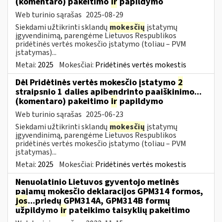
(komentaro) pakeitimo
ir
papildymo
Web turinio sąrašas
2025-08-29
Siekdami užtikrinti sklandų
mokesčių
įstatymų
įgyvendinimą, parengėme Lietuvos Respublikos
pridėtinės vertės mokesčio įstatymo (toliau – PVM
įstatymas)...
Metai:
2025
Mokesčiai:
Pridėtinės vertės mokestis
Dėl Pridėtinės vertės mokesčio įstatymo
2
straipsnio 1 dalies apibendrinto paaiškinimo...
(komentaro) pakeitimo
ir
papildymo
Web turinio sąrašas
2025-06-23
Siekdami užtikrinti sklandų
mokesčių
įstatymų
įgyvendinimą, parengėme Lietuvos Respublikos
pridėtinės vertės mokesčio įstatymo (toliau – PVM
įstatymas)...
Metai:
2025
Mokesčiai:
Pridėtinės vertės mokestis
Nenuolatinio Lietuvos gyventojo metinės
pajamų mokesčio deklaracijos GPM314 formos,
jos
...priedų GPM314A, GPM314B formų
užpildymo
ir
pateikimo taisyklių pakeitimo