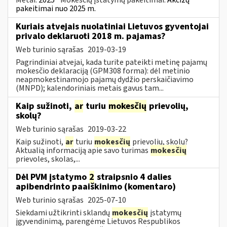
pakeitimai nuo 2025 m.
Kuriais atvejais nuolatiniai Lietuvos gyventojai
privalo deklaruoti 2018 m. pajamas?
Web turinio sąrašas
2019-03-19
Pagrindiniai atvejai, kada turite pateikti metinę pajamų
mokesčio deklaraciją (GPM308 forma): dėl metinio
neapmokestinamojo pajamų dydžio perskaičiavimo
(MNPD); kalendoriniais metais gavus tam...
Kaip sužinoti,
ar
turiu
mokesčių
prievolių,
skolų?
Web turinio sąrašas
2019-03-22
Kaip sužinoti,
ar
turiu
mokesčių
prievolių, skolų?
Aktualią informaciją apie savo turimas
mokesčių
prievoles, skolas,...
Dėl PVM įstatymo
2
straipsnio 4 dalies
apibendrinto paaiškinimo (komentaro)
Web turinio sąrašas
2025-07-10
Siekdami užtikrinti sklandų
mokesčių
įstatymų
įgyvendinimą, parengėme Lietuvos Respublikos