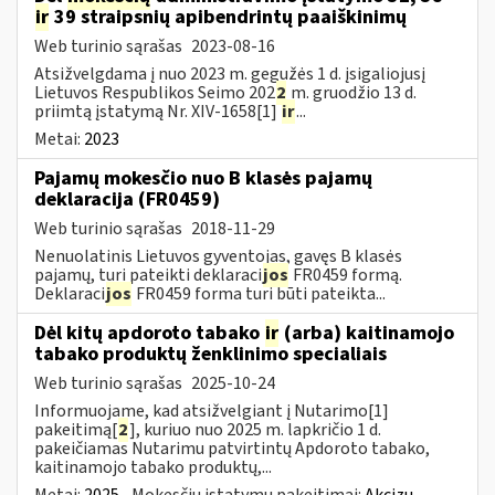
ir
39 straipsnių apibendrintų paaiškinimų
Web turinio sąrašas
2023-08-16
Atsižvelgdama į nuo 2023 m. gegužės 1 d. įsigaliojusį
Lietuvos Respublikos Seimo 202
2
m. gruodžio 13 d.
priimtą įstatymą Nr. XIV-1658[1]
ir
...
Metai:
2023
Pajamų mokesčio nuo B klasės pajamų
deklaracija (FR0459)
Web turinio sąrašas
2018-11-29
Nenuolatinis Lietuvos gyventojas, gavęs B klasės
pajamų, turi pateikti deklaraci
jos
FR0459 formą.
Deklaraci
jos
FR0459 forma turi būti pateikta...
Dėl kitų apdoroto tabako
ir
(arba) kaitinamojo
tabako produktų ženklinimo specialiais
Web turinio sąrašas
2025-10-24
Informuojame, kad atsižvelgiant į Nutarimo[1]
pakeitimą[
2
], kuriuo nuo 2025 m. lapkričio 1 d.
pakeičiamas Nutarimu patvirtintų Apdoroto tabako,
kaitinamojo tabako produktų,...
Metai:
2025
Mokesčių įstatymų pakeitimai:
Akcizų