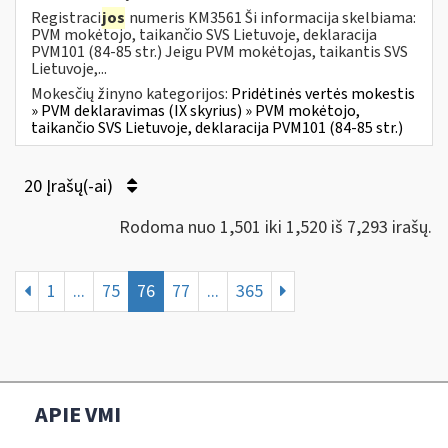
Registraci
jos
numeris KM3561 Ši informacija skelbiama:
PVM mokėtojo, taikančio SVS Lietuvoje, deklaracija
PVM101 (84-85 str.) Jeigu PVM mokėtojas, taikantis SVS
Lietuvoje,...
Mokesčių žinyno kategorijos:
Pridėtinės vertės mokestis
» PVM deklaravimas (IX skyrius) » PVM mokėtojo,
taikančio SVS Lietuvoje, deklaracija PVM101 (84-85 str.)
20 Įrašų(-ai)
Rodoma nuo 1,501 iki 1,520 iš 7,293 irašų.
1
...
75
76
77
...
365
APIE VMI