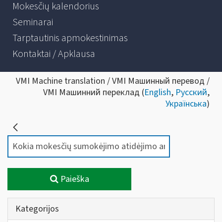
Mokesčių kalendorius
Seminarai
Tarptautinis apmokestinimas
Kontaktai / Apklausa
VMI Machine translation / VMI Машинный перевод /
VMI Машинний переклад (
English
,
Русский
,
Українська
)
Paieška
Kategorijos