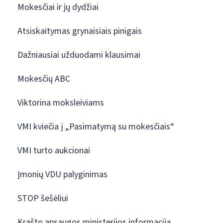
Mokesčiai ir jų dydžiai
Atsiskaitymas grynaisiais pinigais
Dažniausiai užduodami klausimai
Mokesčių ABC
Viktorina moksleiviams
VMI kviečia į „Pasimatymą su mokesčiais“
VMI turto aukcionai
Įmonių VDU palyginimas
STOP šešėliui
Krašto apsaugos ministerijos informacija