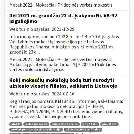
Metai:
2022
Mokesčiai:
Pridėtinės vertės mokestis
Dėl 2021 m. gruodžio 23 d. Įsakymo Nr. VA-92
įsigaliojimo
Web turinio sąrašas
2021-12-29
Informuojame, kad nuo 202
2
m. birželio 30 d. įsigalios
Valstybinės mokesčių inspekcijos prie Lietuvos
Respublikos finansų ministerijos viršininko 2021 m.
gruodžio 23 d....
Metai:
2021
Mokesčiai:
Pridėtinės vertės mokestis
Mokesčių įstatymų pakeitimai:
MĮP 2021 » Pridėtines
vertės mokesčio įstatymas
Kokį
mokesčių
mokėtojų kodą turi nurodyti
užsienio vieneto filialas, veikiantis Lietuvoje
Web turinio sąrašas
2024-07-16
Registracijos numeris KM1343 Ši informacija skelbiama:
Metinės pelno mokesčio deklaracijos (PLN204,
PLN204A, PLN204N, PLN204U) Užsienio vieneto filialas,
vykdantis veiklą Lietuvoje per nuolatinę...
pln204
pelno mokestis
nuolatinė buveinė
pmį 51 str.
pmį 50 str.
metinė pelno mokesčio deklaracija
užsienio vieneto filialas