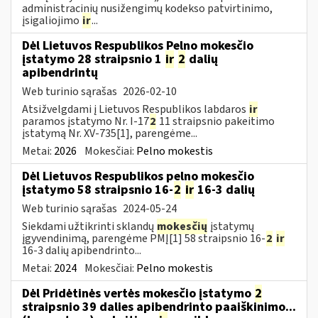
administracinių nusižengimų kodekso patvirtinimo,
įsigaliojimo
ir
...
Dėl Lietuvos Respublikos Pelno mokesčio
įstatymo 28 straipsnio 1
ir
2
dalių
apibendrintų
Web turinio sąrašas
2026-02-10
Atsižvelgdami į Lietuvos Respublikos labdaros
ir
paramos įstatymo Nr. I-17
2
11 straipsnio pakeitimo
įstatymą Nr. XV-735[1], parengėme...
Metai:
2026
Mokesčiai:
Pelno mokestis
Dėl Lietuvos Respublikos pelno mokesčio
įstatymo 58 straipsnio 16-
2
ir
16-3 dalių
Web turinio sąrašas
2024-05-24
Siekdami užtikrinti sklandų
mokesčių
įstatymų
įgyvendinimą, parengėme PMĮ[1] 58 straipsnio 16-
2
ir
16-3 dalių apibendrinto...
Metai:
2024
Mokesčiai:
Pelno mokestis
Dėl Pridėtinės vertės mokesčio įstatymo
2
straipsnio 39 dalies apibendrinto paaiškinimo...