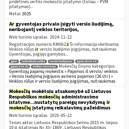
pridėtinės vertės mokesčio įstatymo (toliau – PVM
įstatymas)...
Metai:
2025
Ar
gyventojas privalo įsigyti verslo liudijimą,
neribojantį veiklos teritorijos,
Web turinio sąrašas
2024-11-22
Registracijos numeris KM062
2
Ši informacija skelbiama:
Veiklos rūšys
ir
verslo liudijimo įsigijimas, nutraukimas
Gyventojas, įsigijęs gamybos...
gpm
individuali veikla
verslo liudijimas
gpmį 10 str 2 d
Mokesčių žinyno kategorijos:
gpmį 2 str 22
veiklos teritorija
Gyventojų pajamų mokestis » Pajamos iš verslo/ veiklos
» Verslo liudijimą įsigijusio asmens pajamos (26 str.) »
Veiklos rūšys ir verslo liudijimo įsigijimas, nutraukimas
Mokesčių
mokėtojų atsakomybė už Lietuvos
Respublikos
mokesčių
administravimo
įstatyme...nustatytų pareigų nevykdymą
ir
mokesčių
įstatymų reikalavimų pažeidimus
Web turinio sąrašas
2025-05-22
Teisės aktai: Lietuvos Respublikos Seimo 2015 m. liepos
10 d. įstatymas Nr. XII-1869 „Lietuvos Respublikos