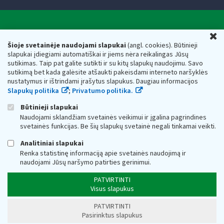
Valstybinė mokesčių inspekcija prie Lietuvos
U
Respublikos finansų ministerijos
Šioje svetainėje naudojami slapukai
(angl. cookies). Būtinieji
slapukai įdiegiami automatiškai ir jiems nėra reikalingas Jūsų
Biudžetinė įstaiga. Juridinio asmens kodas — 188659752,
sutikimas. Taip pat galite sutikti ir su kitų slapukų naudojimu. Savo
adresas: Vasario 16-osios g. 14, 01107 Vilnius, Lietuva, el.paštas:
sutikimą bet kada galėsite atšaukti pakeisdami interneto naršyklės
vmi@vmi.lt
, E. pristatymo dėžutės adresas 188659752
nustatymus ir ištrindami įrašytus slapukus. Daugiau informacijos
Duomenys apie Valstybinę mokesčių inspekciją prie Lietuvos
Slapukų politika
;
Privatumo politika.
Respublikos finansų ministerijos kaupiami ir saugomi Juridinių
asmenų registre
Būtinieji slapukai
Naudojami sklandžiam svetainės veikimui ir įgalina pagrindines
svetainės funkcijas. Be šių slapukų svetainė negali tinkamai veikti.
Analitiniai slapukai
Renka statistinę informaciją apie svetainės naudojimą ir
naudojami Jūsų naršymo patirties gerinimui.
PATVIRTINTI
Visus slapukus
PATVIRTINTI
Pasirinktus slapukus