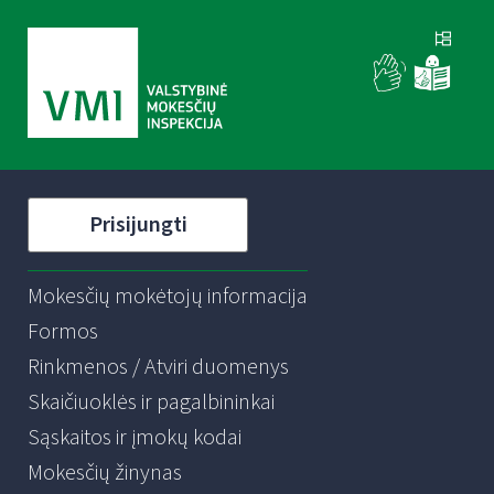
Prisijungti
Mokesčių mokėtojų informacija
Formos
Rinkmenos / Atviri duomenys
Skaičiuoklės ir pagalbininkai
Sąskaitos ir įmokų kodai
Mokesčių žinynas