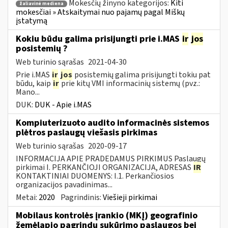
Mokesčių žinyno kategorijos:
Kiti
žaliavinė mediena
mokesčiai » Atskaitymai nuo pajamų pagal Miškų
įstatymą
Kokiu būdu galima prisijungti prie i.MAS
ir
jos
posistemių ?
Web turinio sąrašas
2021-04-30
Prie i.MAS
ir
jos
posistemių galima prisijungti tokiu pat
būdu, kaip
ir
prie kitų VMI informacinių sistemų (pvz.:
Mano...
DUK:
DUK - Apie i.MAS
Kompiuterizuoto audito informacinės sistemos
plėtros paslaugų viešasis pirkimas
Web turinio sąrašas
2020-09-17
INFORMACIJA APIE PRADEDAMUS PIRKIMUS Paslaugų
pirkimai I. PERKANČIOJI ORGANIZACIJA, ADRESAS
IR
KONTAKTINIAI DUOMENYS: I.1. Perkančiosios
organizacijos pavadinimas...
Metai:
2020
Pagrindinis:
Viešieji pirkimai
Mobilaus kontrolės įrankio (MKĮ) geografinio
žemėlapio pagrindu sukūrimo paslaugos bei