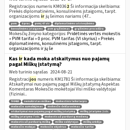
Registracijos numeris KM036
2
Ši informacija skelbiama:
Prekės diplomatinėms, konsulinėms įstaigoms, tarpt.
organizacijoms
ir
jų šeimos nariams (47...
pvm
0 proc
pvmį 47 str
diplomatinėms atstovybėms
konsulinėms įstaigoms
pvm grąžinimas
grąžinimo procedūra
Mokesčių žinyno kategorijos:
Pridėtinės vertės mokestis
» PVM tarifai » 0 proc. PVM tarifas (VI skyrius) » Prekės
diplomatinėms, konsulinėms įstaigoms, tarpt.
organizacijoms ir jų še
Kas
ir
kada moka atskaitymus nuo pajamų
pagal Miškų įstatymą?
Web turinio sąrašas
2024-08-21
Registraci
jos
numeris KM1781 Ši informacija skelbiama:
Atskaitymai nuo pajamų pagal Miškų įstatymą Aspektas
Komentaras Mokesčio mokėtojai Visi miško valdytojai
(fiziniai...
fr0463
nenukirstas miškas
mokestinis laikotarpis
mokesčio sumokėjimas
mokesčio deklaravimas
atskaitymai nuo pajamų pagal miškų įstatymą
miškų įstatymo 2 str.
miškų įstatymo 7 str.
mokestis už parduotą medieną
mokestis už parduotą mišką
miško valdytojas
miškų urėdija
mokesčio mokėjai
mokesčio objektas
mokesčio tarifai