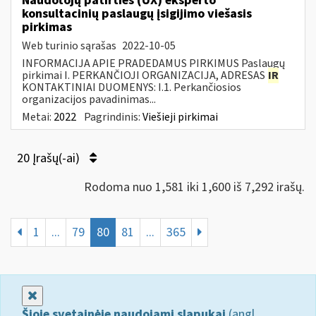
Naudotojų patirties (UX) eksperto
konsultacinių paslaugų įsigijimo viešasis
pirkimas
Web turinio sąrašas
2022-10-05
INFORMACIJA APIE PRADEDAMUS PIRKIMUS Paslaugų
pirkimai I. PERKANČIOJI ORGANIZACIJA, ADRESAS
IR
KONTAKTINIAI DUOMENYS: I.1. Perkančiosios
organizacijos pavadinimas...
Metai:
2022
Pagrindinis:
Viešieji pirkimai
20 Įrašų(-ai)
Rodoma nuo 1,581 iki 1,600 iš 7,292 irašų.
1
...
79
80
81
...
365
Uždaryti
Šioje svetainėje naudojami slapukai
(angl.