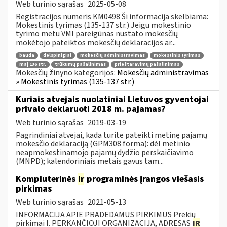
Web turinio sąrašas
2025-05-08
Registracijos numeris KM0498 Ši informacija skelbiama:
Mokestinis tyrimas (135-137 str.) Jeigu mokestinio
tyrimo metu VMI pareigūnas nustato mokesčių
mokėtojo pateiktos mokesčių deklaracijos ar...
bauda
delspinigiai
mokesčių administravimas
mokestinis tyrimas
maį 136 str.
trūkumų pašalinimas
prieštaravimų pašalinimas
Mokesčių žinyno kategorijos:
Mokesčių administravimas
» Mokestinis tyrimas (135-137 str.)
Kuriais atvejais nuolatiniai Lietuvos gyventojai
privalo deklaruoti 2018 m. pajamas?
Web turinio sąrašas
2019-03-19
Pagrindiniai atvejai, kada turite pateikti metinę pajamų
mokesčio deklaraciją (GPM308 forma): dėl metinio
neapmokestinamojo pajamų dydžio perskaičiavimo
(MNPD); kalendoriniais metais gavus tam...
Kompiuterinės
ir
programinės įrangos viešasis
pirkimas
Web turinio sąrašas
2021-05-13
INFORMACIJA APIE PRADEDAMUS PIRKIMUS Prekių
pirkimai I. PERKANČIOJI ORGANIZACIJA, ADRESAS
IR