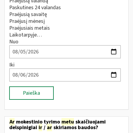
Praėjusią valandą
Paskutines 24 valandas
Praėjusią savaitę
Praėjusį mėnesį
Praėjusiais metais
Laikotarpyje…
Nuo
Iki
Paieška
Ar
mokestinio tyrimo
metu
skaičiuojami
delspinigiai
ir
/
ar
skiriamos baudos?