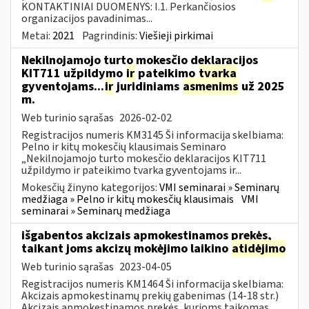
KONTAKTINIAI DUOMENYS: I.1. Perkančiosios
organizacijos pavadinimas...
Metai:
2021
Pagrindinis:
Viešieji pirkimai
Nekilnojamojo turto mokesčio deklaracijos
KIT711 užpildymo
ir
pateikimo
tvarka
gyventojams...
ir
juridiniams
asmenims
už 2025
m.
Web turinio sąrašas
2026-02-02
Registracijos numeris KM3145 Ši informacija skelbiama:
Pelno ir kitų mokesčių klausimais Seminaro
„Nekilnojamojo turto mokesčio deklaracijos KIT711
užpildymo ir pateikimo tvarka gyventojams ir...
Mokesčių žinyno kategorijos:
VMI seminarai » Seminarų
medžiaga » Pelno ir kitų mokesčių klausimais
VMI
seminarai » Seminarų medžiaga
išgabentos akcizais apmokestinamos prekės,
taikant joms akcizų mokėjimo laikino
atidėjimo
Web turinio sąrašas
2023-04-05
Registracijos numeris KM1464 Ši informacija skelbiama:
Akcizais apmokestinamų prekių gabenimas (14-18 str.)
Akcizais apmokestinamos prekės, kurioms taikomas