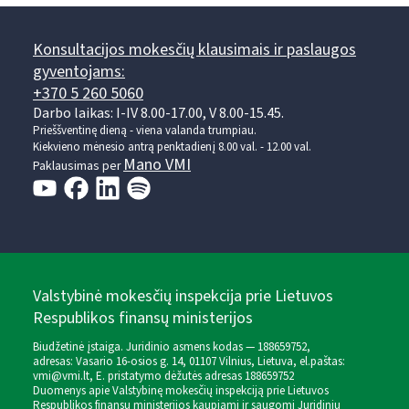
Konsultacijos mokesčių klausimais ir paslaugos
gyventojams:
+370 5 260 5060
Darbo laikas: I-IV 8.00-17.00, V 8.00-15.45.
Prieššventinę dieną - viena valanda trumpiau.
Kiekvieno mėnesio antrą penktadienį 8.00 val. - 12.00 val.
Mano VMI
Paklausimas per
Valstybinė mokesčių inspekcija prie Lietuvos
Respublikos finansų ministerijos
Biudžetinė įstaiga. Juridinio asmens kodas — 188659752,
adresas: Vasario 16-osios g. 14, 01107 Vilnius, Lietuva, el.paštas:
vmi@vmi.lt
, E. pristatymo dėžutės adresas 188659752
Duomenys apie Valstybinę mokesčių inspekciją prie Lietuvos
Respublikos finansų ministerijos kaupiami ir saugomi Juridinių