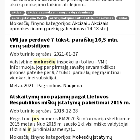
akcizų mokėjimo laikino atidėjimo...
akcizai
akcizais apmokestinamų prekių gabenimas
akcizų įstatymo 15 str
akcizų mokėjimo laikino atidėjimo režimas
amlar
Mokesčių žinyno kategorijos:
Akcizai » Akcizais
apmokestinamų prekių gabenimas (14-18 str.)
VMI jau perdavė 7 tūkst. paraiškų 16,5 mln.
eurų subsidijom
Web turinio sąrašas
2021-01-27
Valstybinė
mokesčių
inspekcija (toliau – VMI)
informuoja, jog per pirmąją savaitę savarankiškos
įmonės pateikė per 9,7 tūkst. paraiškų negrąžintinai
vienkartinei subsidijai...
Metai:
2021
Pagrindinis:
Naujiena
Atskaitymų nuo pajamų pagal Lietuvos
Respublikos miškų įstatymą pakeitimai 2015 m.
Web turinio sąrašas
2018-12-28
Registraci
jos
numeris KM2070 Ši informacija skelbiama:
2015 metais Nuo 2015 m. sausio 1 d. visi miško valdytojai
(fiziniai
ir
juridiniai asmenys)...
Mokesčių žinyno kategorijos:
Mokesčių įstatymų