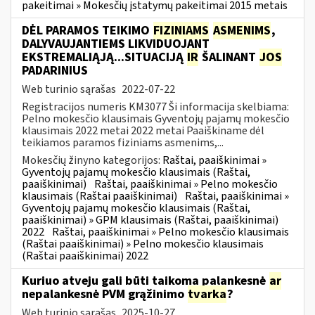
pakeitimai » Mokesčių įstatymų pakeitimai 2015 metais
DĖL PARAMOS TEIKIMO
FIZINIAMS
ASMENIMS
,
DALYVAUJANTIEMS LIKVIDUOJANT
EKSTREMALIĄJĄ...SITUACIJĄ
IR
ŠALINANT
JOS
PADARINIUS
Web turinio sąrašas
2022-07-22
Registracijos numeris KM3077 Ši informacija skelbiama:
Pelno mokesčio klausimais Gyventojų pajamų mokesčio
klausimais 2022 metai 2022 metai Paaiškiname dėl
teikiamos paramos fiziniams asmenims,...
Mokesčių žinyno kategorijos:
Raštai, paaiškinimai »
Gyventojų pajamų mokesčio klausimais (Raštai,
paaiškinimai)
Raštai, paaiškinimai » Pelno mokesčio
klausimais (Raštai paaiškinimai)
Raštai, paaiškinimai »
Gyventojų pajamų mokesčio klausimais (Raštai,
paaiškinimai) » GPM klausimais (Raštai, paaiškinimai)
2022
Raštai, paaiškinimai » Pelno mokesčio klausimais
(Raštai paaiškinimai) » Pelno mokesčio klausimais
(Raštai paaiškinimai) 2022
Kuriuo atveju gali būti taikoma palankesnė
ar
nepalankesnė PVM grąžinimo
tvarka
?
Web turinio sąrašas
2025-10-27