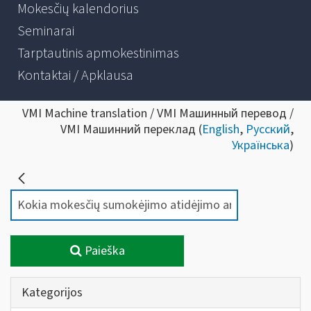
Mokesčių kalendorius
Seminarai
Tarptautinis apmokestinimas
Kontaktai / Apklausa
VMI Machine translation / VMI Машинный перевод /
VMI Машинний переклад (
English
,
Русский
,
Українська
)
Paieška
Kategorijos