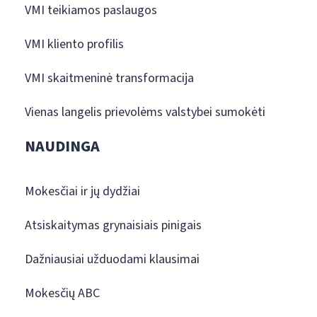
VMI teikiamos paslaugos
VMI kliento profilis
VMI skaitmeninė transformacija
Vienas langelis prievolėms valstybei sumokėti
NAUDINGA
Mokesčiai ir jų dydžiai
Atsiskaitymas grynaisiais pinigais
Dažniausiai užduodami klausimai
Mokesčių ABC