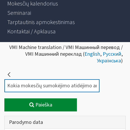
Mokesčių kalendorius
Seminarai
Tarptautinis apmokestinimas
Kontaktai / Apklausa
VMI Machine translation / VMI Машинный перевод /
VMI Машинний переклад (
English
,
Русский
,
Українська
)
Paieška
Parodymo data