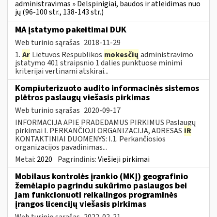
administravimas » Delspinigiai, baudos ir atleidimas nuo
jų (96-100 str., 138-143 str.)
MA įstatymo pakeitimai DUK
Web turinio sąrašas
2018-11-29
1.
Ar
Lietuvos Respublikos
mokesčių
administravimo
įstatymo 401 straipsnio 1 dalies punktuose minimi
kriterijai vertinami atskirai...
Kompiuterizuoto audito informacinės sistemos
plėtros paslaugų viešasis pirkimas
Web turinio sąrašas
2020-09-17
INFORMACIJA APIE PRADEDAMUS PIRKIMUS Paslaugų
pirkimai I. PERKANČIOJI ORGANIZACIJA, ADRESAS
IR
KONTAKTINIAI DUOMENYS: I.1. Perkančiosios
organizacijos pavadinimas...
Metai:
2020
Pagrindinis:
Viešieji pirkimai
Mobilaus kontrolės įrankio (MKĮ) geografinio
žemėlapio pagrindu sukūrimo paslaugos bei
jam funkcionuoti reikalingos programinės
įrangos licencijų viešasis pirkimas
Web turinio sąrašas
2022-02-21