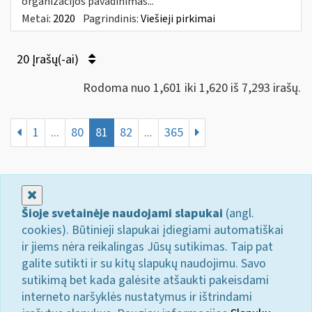
organizacijos pavadinimas...
Metai:
2020
Pagrindinis:
Viešieji pirkimai
20 Įrašų(-ai)
Rodoma nuo 1,601 iki 1,620 iš 7,293 irašų.
1
...
80
81
82
...
365
Uždaryti
Šioje svetainėje naudojami slapukai
(angl.
cookies). Būtinieji slapukai įdiegiami automatiškai
ir jiems nėra reikalingas Jūsų sutikimas. Taip pat
galite sutikti ir su kitų slapukų naudojimu. Savo
sutikimą bet kada galėsite atšaukti pakeisdami
interneto naršyklės nustatymus ir ištrindami