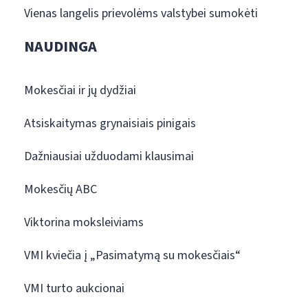
Vienas langelis prievolėms valstybei sumokėti
NAUDINGA
Mokesčiai ir jų dydžiai
Atsiskaitymas grynaisiais pinigais
Dažniausiai užduodami klausimai
Mokesčių ABC
Viktorina moksleiviams
VMI kviečia į „Pasimatymą su mokesčiais“
VMI turto aukcionai