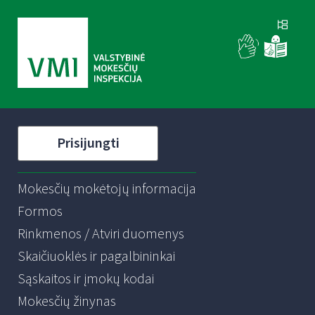
Prisijungti
Mokesčių mokėtojų informacija
Formos
Rinkmenos / Atviri duomenys
Skaičiuoklės ir pagalbininkai
Sąskaitos ir įmokų kodai
Mokesčių žinynas