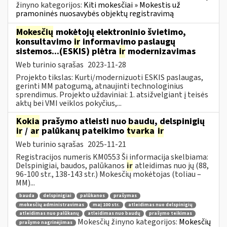
žinyno kategorijos:
Kiti mokesčiai » Mokestis už
pramoninės nuosavybės objektų registravimą
Mokesčių
mokėtojų elektroninio švietimo,
konsultavimo
ir
informavimo paslaugų
sistemos...(ESKIS) plėtra
ir
modernizavimas
Web turinio sąrašas
2023-11-28
Projekto tikslas: Kurti/modernizuoti ESKIS paslaugas,
gerinti MM patogumą, atnaujinti technologinius
sprendimus. Projekto uždaviniai: 1. atsižvelgiant į teisės
aktų bei VMI veiklos pokyčius,...
Kokia
prašymo atleisti nuo baudų, delspinigių
ir
/
ar
palūkanų pateikimo
tvarka
ir
Web turinio sąrašas
2025-11-21
Registracijos numeris KM0553 Ši informacija skelbiama:
Delspinigiai, baudos, palūkanos
ir
atleidimas nuo jų (88,
96-100 str., 138-143 str.) Mokesčių mokėtojas (toliau –
MM)...
bauda
delspinigiai
palūkanos
prašymas
mokesčių administravimas
maį 100 str.
atleidimas nuo delspinigių
atleidimas nuo palūkanų
atleidimas nuo baudų
prašymo teikimas
Mokesčių žinyno kategorijos:
Mokesčių
prašymo nagrinėjimas