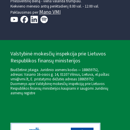
Prieššventinę dieną - viena valanda trumpiau.
Kiekvieno mėnesio antrą penktadienį 8.00 val. - 12.00 val.
Mano VMI
Paklausimas per
Valstybinė mokesčių inspekcija prie Lietuvos
Respublikos finansų ministerijos
Biudžetinė įstaiga. Juridinio asmens kodas — 188659752,
adresas: Vasario 16-osios g. 14, 01107 Vilnius, Lietuva, el.paštas:
vmi@vmi.lt
, E. pristatymo dėžutės adresas 188659752
Duomenys apie Valstybinę mokesčių inspekciją prie Lietuvos
Respublikos finansų ministerijos kaupiami ir saugomi Juridinių
asmenų registre