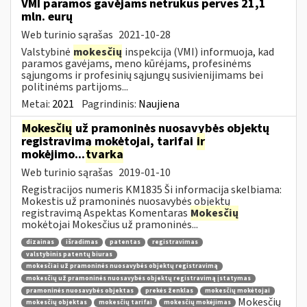
VMI paramos gavėjams netrukus perves 21,1
mln. eurų
Web turinio sąrašas
2021-10-28
Valstybinė
mokesčių
inspekcija (VMI) informuoja, kad
paramos gavėjams, meno kūrėjams, profesinėms
sąjungoms ir profesinių sąjungų susivienijimams bei
politinėms partijoms...
Metai:
2021
Pagrindinis:
Naujiena
Mokesčių
už pramoninės nuosavybės objektų
registravimą mokėtojai, tarifai
ir
mokėjimo...
tvarka
Web turinio sąrašas
2019-01-10
Registracijos numeris KM1835 Ši informacija skelbiama:
Mokestis už pramoninės nuosavybės objektų
registravimą Aspektas Komentaras
Mokesčių
mokėtojai Mokesčius už pramoninės...
dizainas
išradimas
patentas
registravimas
valstybinis patentų biuras
mokesčiai už pramoninės nuosavybės objektų registravimą
mokesčių už pramoninės nuosavybės objektų registravimą įstatymas
pramoninės nuosavybės objektas
prekės ženklas
mokesčių mokėtojai
Mokesčių
mokesčių objektas
mokesčių tarifai
mokesčių mokėjimas