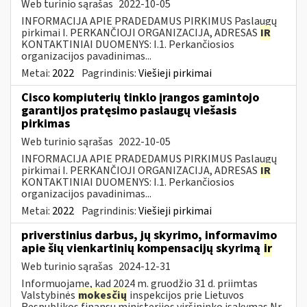
Web turinio sąrašas
2022-10-05
INFORMACIJA APIE PRADEDAMUS PIRKIMUS Paslaugų
pirkimai I. PERKANČIOJI ORGANIZACIJA, ADRESAS
IR
KONTAKTINIAI DUOMENYS: I.1. Perkančiosios
organizacijos pavadinimas...
Metai:
2022
Pagrindinis:
Viešieji pirkimai
Cisco kompiuterių tinklo įrangos gamintojo
garantijos pratęsimo paslaugų viešasis
pirkimas
Web turinio sąrašas
2022-10-05
INFORMACIJA APIE PRADEDAMUS PIRKIMUS Paslaugų
pirkimai I. PERKANČIOJI ORGANIZACIJA, ADRESAS
IR
KONTAKTINIAI DUOMENYS: I.1. Perkančiosios
organizacijos pavadinimas...
Metai:
2022
Pagrindinis:
Viešieji pirkimai
priverstinius darbus, jų skyrimo, informavimo
apie šių vienkartinių kompensacijų skyrimą
ir
Web turinio sąrašas
2024-12-31
Informuojame, kad 2024 m. gruodžio 31 d. priimtas
Valstybinės
mokesčių
inspekcijos prie Lietuvos
Respublikos finansų ministerijos viršininko įsakymas Nr.