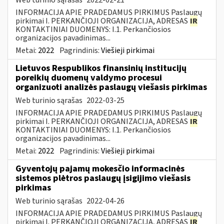
INFORMACIJA APIE PRADEDAMUS PIRKIMUS Paslaugų
pirkimai I. PERKANČIOJI ORGANIZACIJA, ADRESAS
IR
KONTAKTINIAI DUOMENYS: I.1. Perkančiosios
organizacijos pavadinimas...
Metai:
2022
Pagrindinis:
Viešieji pirkimai
Lietuvos Respublikos finansinių institucijų
poreikių duomenų valdymo procesui
organizuoti analizės paslaugų viešasis pirkimas
Web turinio sąrašas
2022-03-25
INFORMACIJA APIE PRADEDAMUS PIRKIMUS Paslaugų
pirkimai I. PERKANČIOJI ORGANIZACIJA, ADRESAS
IR
KONTAKTINIAI DUOMENYS: I.1. Perkančiosios
organizacijos pavadinimas...
Metai:
2022
Pagrindinis:
Viešieji pirkimai
Gyventojų pajamų mokesčio informacinės
sistemos plėtros paslaugų įsigijimo viešasis
pirkimas
Web turinio sąrašas
2022-04-26
INFORMACIJA APIE PRADEDAMUS PIRKIMUS Paslaugų
pirkimai I. PERKANČIOJI ORGANIZACIJA, ADRESAS
IR