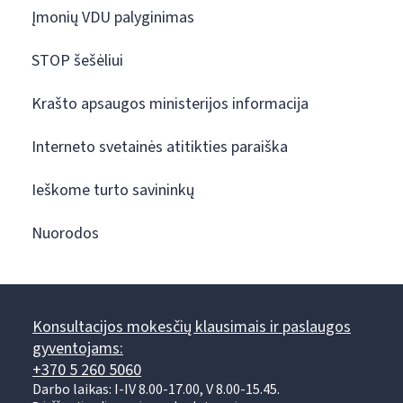
Įmonių VDU palyginimas
STOP šešėliui
Krašto apsaugos ministerijos informacija
Interneto svetainės atitikties paraiška
Ieškome turto savininkų
Nuorodos
Konsultacijos mokesčių klausimais ir paslaugos
gyventojams:
+370 5 260 5060
Darbo laikas: I-IV 8.00-17.00, V 8.00-15.45.