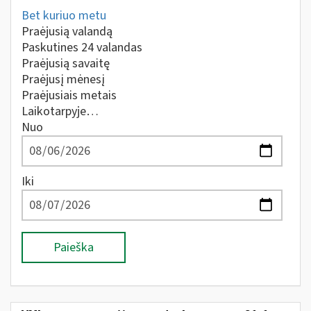
Bet kuriuo metu
Praėjusią valandą
Paskutines 24 valandas
Praėjusią savaitę
Praėjusį mėnesį
Praėjusiais metais
Laikotarpyje…
Nuo
Iki
Paieška