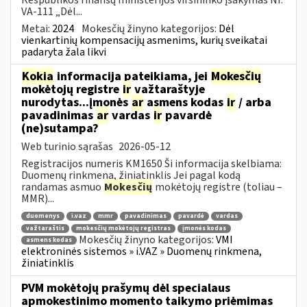
VA-111 „Dėl...
Metai:
2024
Mokesčių žinyno kategorijos:
Dėl
vienkartinių kompensacijų asmenims, kurių sveikatai
padaryta žala likvi
Kokia
informacija pateikiama, jei
Mokesčių
mokėtojų registre
ir
važtaraštyje
nurodytas...įmonės
ar
asmens kodas
ir
/ arba
pavadinimas
ar
vardas
ir
pavardė
(ne)sutampa?
Web turinio sąrašas
2026-05-12
Registracijos numeris KM1650 Ši informacija skelbiama:
Duomenų rinkmena, žiniatinklis Jei pagal kodą
randamas asmuo
Mokesčių
mokėtojų registre (toliau –
MMR)...
duomenys
i.vaz
mmr
pavadinimas
pavardė
vardas
važtaraštis
mokesčių mokėtojų registras
įmonės kodas
Mokesčių žinyno kategorijos:
VMI
asmens kodas
elektroninės sistemos » i.VAZ » Duomenų rinkmena,
žiniatinklis
PVM mokėtojų prašymų dėl specialaus
apmokestinimo momento taikymo priėmimas