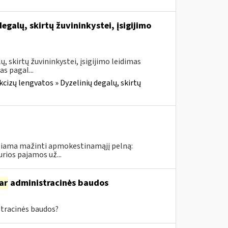
galų, skirtų žuvininkystei, įsigijimo
, skirtų žuvininkystei, įsigijimo leidimas
as pagal...
cizų lengvatos » Dyzelinių degalų, skirtų
idžiama mažinti apmokestinamąjį pelną:
rios pajamos už...
ar
administracinės baudos
tracinės baudos?