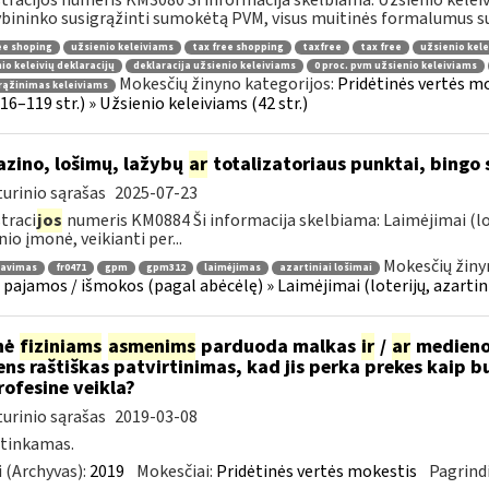
tracijos numeris KM3080 Ši informacija skelbiama: Užsienio keleiviam
bininko susigrąžinti sumokėtą PVM, visus muitinės formalumus susi
ee shoping
užsienio keleiviams
tax free shopping
taxfree
tax free
užsienio kele
io keleivių deklaracijų
deklaracija užsienio keleiviams
0 proc. pvm užsienio keleiviams
Mokesčių žinyno kategorijos:
Pridėtinės vertės m
rąžinimas keleiviams
 116–119 str.) » Užsienio keleiviams (42 str.)
zino, lošimų, lažybų
ar
totalizatoriaus punktai, bingo
urinio sąrašas
2025-07-23
traci
jos
numeris KM0884 Ši informacija skelbiama: Laimėjimai (lo
nio įmonė, veikianti per...
Mokesčių žiny
ravimas
fr0471
gpm
gpm312
laimėjimas
azartiniai lošimai
 pajamos / išmokos (pagal abėcėlę) » Laimėjimai (loterijų, azartin
nė
fiziniams
asmenims
parduoda malkas
ir
/
ar
medienos
ns raštiškas patvirtinimas, kad jis perka prekes kaip bu
ofesine veikla?
urinio sąrašas
2019-03-08
 tinkamas.
 (Archyvas):
2019
Mokesčiai:
Pridėtinės vertės mokestis
Pagrindi