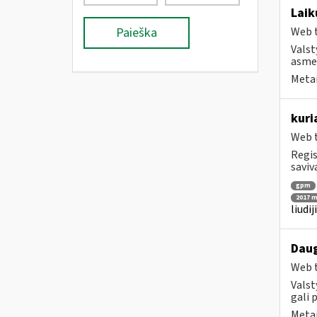
Laik
Paieška
Web t
Valst
asmen
Metai
kuri
Web t
Regis
saviv
gpm
2017 m
liudi
Daug
Web t
Valst
gali 
Metai