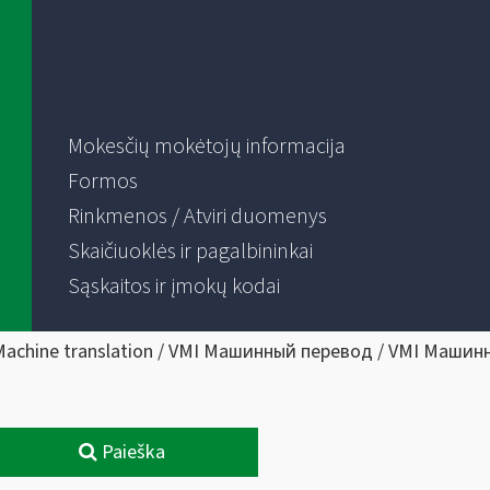
Mokesčių mokėtojų informacija
Formos
Rinkmenos / Atviri duomenys
Skaičiuoklės ir pagalbininkai
Sąskaitos ir įmokų kodai
Machine translation / VMI Машинный перевод / VMI Машин
Paieška