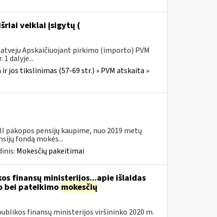
išriai veiklai įsigytų (
s atveju Apskaičiuojant pirkimo (importo) PVM
1 dalyje...
r jos tikslinimas (57-69 str.) » PVM atskaita »
 II pakopos pensijų kaupime, nuo 2019 metų
sijų fondą mokės...
inis:
Mokesčių pakeitimai
os finansų ministerijos...apie išlaidas
 bei pateikimo
mokesčių
blikos finansų ministerijos viršininko 2020 m.