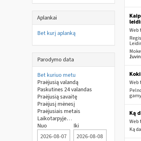
Kaip
Aplankai
leid
Web t
Bet kurį aplanką
Regis
Leidi
Mokes
žuvin
Parodymo data
Koki
Bet kuriuo metu
Praėjusią valandą
Web t
Paskutines 24 valandas
Pelno
gamyb
Praėjusią savaitę
Praėjusį mėnesį
Praėjusiais metais
Ką d
Laikotarpyje…
Web t
Nuo
Iki
Ką da