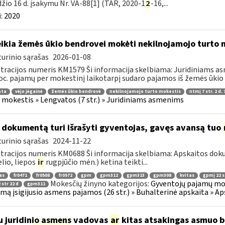
žio 16 d. įsakymu Nr. VA-88[1] (TAR, 2020-1
2
-16,...
:
2020
ikia žemės ūkio bendrovei mokėti nekilnojamojo turto 
urinio sąrašas
2026-01-08
tracijos numeris KM1579 Ši informacija skelbiama: Juridiniams a
oc. pajamų per mokestinį laikotarpį sudaro pajamos iš žemės ūkio ve
ata
vėjo jėgainė
žemės ūkio bendrovė
nekilnojamojo turto mokestis
ntmį 7 str. 2 d. 
 mokestis » Lengvatos (7 str.) » Juridiniams asmenims
 dokumentą turi išrašyti gyventojas, gavęs avansą tuo
urinio sąrašas
2024-11-22
tracijos numeris KM0688 Ši informacija skelbiama: Apskaitos do
elio, liepos
ir
rugpjūčio mėn.) ketina teikti...
as
fr0471
fr0508
fr0572
gpm
gpm312
gpm313
gpm308
kvitas
gpmį 22 s
Mokesčių žinyno kategorijos:
Gyventojų pajamų moke
 str 22 d
gpm311
jimą įsigijusio asmens pajamos (26 str.) » Buhalterinė apskaita » 
u juridinio asmens vadovas
ar
kitas atsakingas asmuo bu