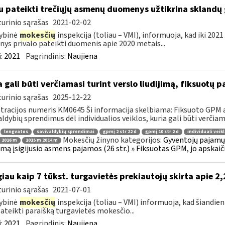
u pateikti trečiųjų asmenų duomenys užtikrina skland
urinio sąrašas
2021-02-02
ybinė
mokesčių
inspekcija (toliau – VMI), informuoja, kad iki 2021
ys privalo pateikti duomenis apie 2020 metais...
:
2021
Pagrindinis:
Naujiena
a gali būti verčiamasi turint verslo liudijimą, fiksuot
urinio sąrašas
2025-12-22
tracijos numeris KM0645 Ši informacija skelbiama: Fiksuoto GPM 
aldybių sprendimus dėl individualios veiklos, kuria gali būti verčiama
lengvatos
savivaldybių sprendimai
gpmį 2 str 22 d
gpmį 10 str 2 d
individuali veik
Mokesčių žinyno kategorijos:
Gyventojų pajamų 
 2016 m
2015 m 2014 m
jimą įsigijusio asmens pajamos (26 str.) » Fiksuotas GPM, jo apska
iau kaip 7 tūkst. turgavietės prekiautojų skirta apie 2
urinio sąrašas
2021-07-01
ybinė
mokesčių
inspekcija (toliau – VMI) informuoja, kad šiandien
pateikti paraišką turgavietės mokesčio...
:
2021
Pagrindinis:
Naujiena