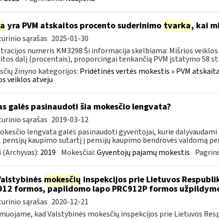
ia
yra PVM atskaitos procento suderinimo
tvarka
, kai m
urinio sąrašas
2025-01-30
tracijos numeris KM3298 Ši informacija skelbiama: Mišrios veiklo
itos dalį (procentais), proporcingai tenkančią PVM įstatymo 58 str. 
čių žinyno kategorijos:
Pridėtinės vertės mokestis » PVM atskaita i
os veiklos atveju
as galės pasinaudoti šia mokesčio lengvata?
urinio sąrašas
2019-03-12
okesčio lengvata galės pasinaudoti gyventojai, kurie dalyvaudami
 pensijų kaupimo sutartį į pensijų kaupimo bendrovės valdomą pen
 (Archyvas):
2019
Mokesčiai:
Gyventojų pajamų mokestis
Pagrind
Valstybinės
mokesčių
inspekcijos prie Lietuvos Respublik
12 formos, papildomo lapo PRC912P formos užpildymo
urinio sąrašas
2020-12-21
muojame, kad Valstybinės mokesčių inspekcijos prie Lietuvos Respu