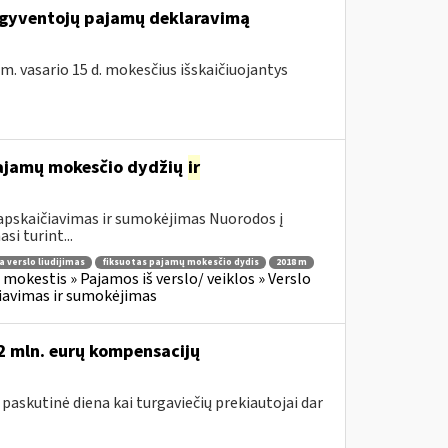
ų gyventojų pajamų deklaravimą
 m. vasario 15 d. mokesčius išskaičiuojantys
ų pajamų mokesčio dydžių
ir
apskaičiavimas ir sumokėjimas Nuorodos į
si turint...
la verslo liudijimas
fiksuotas pajamų mokesčio dydis
2018 m
mokestis » Pajamos iš verslo/ veiklos » Verslo
ičiavimas ir sumokėjimas
,2 mln. eurų kompensacijų
 paskutinė diena kai turgaviečių prekiautojai dar