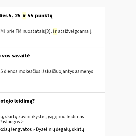
ies 5, 25
ir
55 punktų
MI prie FM nuostatais[3],
ir
atsižvelgdama į...
 vos savaitė
o 15 dienos mokesčius išskaičiuojantys asmenys
dotojo leidimą?
, skirtų žuvininkystei, įsigijimo leidimas
aslaugos >...
cizų lengvatos » Dyzelinių degalų, skirtų