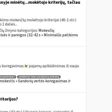
yje minėtų...mokėtojo kriterijų, tačiau
imo mokesčių mokėtojo kriterijai (40-1 str.)
 dalies...
ių žinyno kategorijos:
Mokesčių
sės ir pareigos (32-42 s » Minimalūs patikimo
ės koregavimas
ir
pajamų apibūdinimas iš naujo
kos principas
sandoriai tarp asocijuotų asmenų
okestis » Sandorių vertės koregavimas ir
ritorijos?