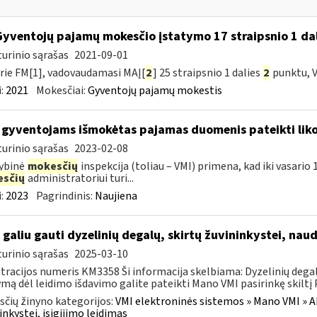
Gyventojų pajamų mokesčio įstatymo 17 straipsnio 1 dal
urinio sąrašas
2021-09-01
rie FM[1], vadovaudamasi MAĮ[
2
] 25 straipsnio 1 dalies
2
punktu, V
:
2021
Mokesčiai:
Gyventojų pajamų mokestis
 gyventojams išmokėtas pajamas duomenis pateikti liko
urinio sąrašas
2023-02-08
ybinė
mokesčių
inspekcija (toliau – VMI) primena, kad iki vasari
sčių
administratoriui turi...
:
2023
Pagrindinis:
Naujiena
 galiu gauti dyzelinių degalų, skirtų žuvininkystei, nau
urinio sąrašas
2025-03-10
tracijos numeris KM3358 Ši informacija skelbiama: Dyzelinių degalų
mą dėl leidimo išdavimo galite pateikti Mano VMI pasirinkę skiltį P
čių žinyno kategorijos:
VMI elektroninės sistemos » Mano VMI » Ak
inkystei, įsigijimo leidimas