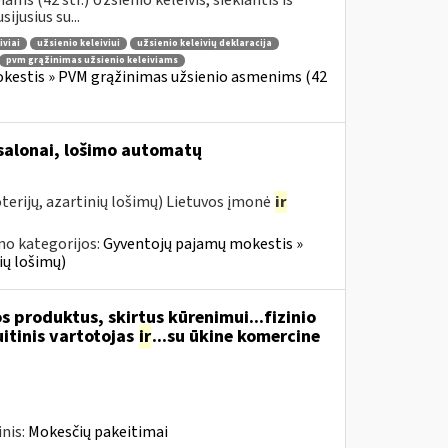
s (42 str.) Užsienio keleivis, siekiantis iš
jusius su...
iviai
užsienio keleiviui
užsienio keleivių deklaracija
pvm grąžinimas užsienio keleiviams
okestis » PVM grąžinimas užsienio asmenims (42
 salonai, lošimo automatų
terijų, azartinių lošimų) Lietuvos įmonė
ir
no kategorijos:
Gyventojų pajamų mokestis »
ių lošimų)
 produktus, skirtus kūrenimui...fizinio
itinis vartotojas
ir
...su ūkine komercine
nis:
Mokesčių pakeitimai