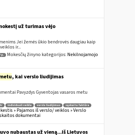
mokestį už turimas vėjo
smenims Jei žemės ūkio bendrovės daugiau kaip
iklos ir...
Mokesčių žinyno kategorijos:
Nekilnojamojo
7 p.
metu
, kai verslo liudijimas
kumentai Pavyzdys Gyventojas vasaros metu
tr
individuali veikla
verslo liudijimas
sąskaita faktūra
stis » Pajamos iš verslo/ veiklos » Verslo
Apskaitos dokumentai
vo nubaustas už vieną...iš Lietuvos