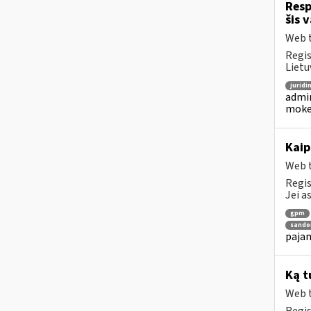
Resp
šis 
Web t
Regis
Lietu
juridi
admin
mokes
Kaip
Web t
Regis
Jei a
gpm
sandor
pajam
Ką t
Web t