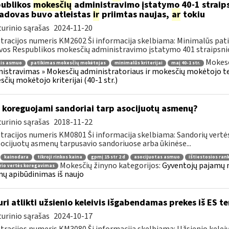
ublikos
mokesčių
administravimo įstatymo 40-1 straipsn
vadovas buvo atleistas
ir
priimtas naujas,
ar
tokiu
urinio sąrašas
2024-11-20
tracijos numeris KM2602 Ši informacija skelbiama: Minimalūs patik
vos Respublikos mokesčių administravimo įstatymo 401 straipsnio 1
Mokesč
nis asmuo
patikimas mokesčių mokėtojas
minimalūs kriterijai
maį 40-1 str.
istravimas » Mokesčių administratoriaus ir mokesčių mokėtojo tei
čių mokėtojo kriterijai (40-1 str.)
 koreguojami sandoriai tarp asocijuotų asmenų?
urinio sąrašas
2018-11-22
tracijos numeris KM0801 Ši informacija skelbiama: Sandorių vert
socijuotų asmenų tarpusavio sandoriuose arba ūkinėse...
kainodara
tikroji rinkos kaina
gpmį 15 str 2 d
asocijuotas asmuo
ištiestosios ran
Mokesčių žinyno kategorijos:
Gyventojų pajamų m
io vertės koregavimas
ų apibūdinimas iš naujo
uri atlikti užsienio keleivis išgabendamas prekes iš ES te
urinio sąrašas
2024-10-17