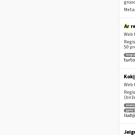
gruod
Metai
Ar
re
Web t
Regis
50 pr
lengv
turto
Kokį
Web t
Regis
(birž
avans
gpmį 2
liudi
Jeig