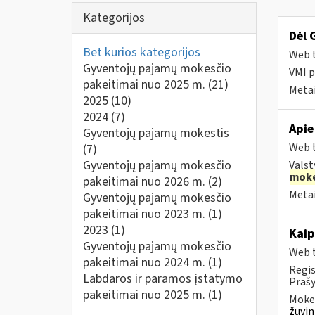
Kategorijos
Dėl 
Bet kurios kategorijos
Web t
Gyventojų pajamų mokesčio
VMI p
pakeitimai nuo 2025 m.
(21)
Metai
2025
(10)
2024
(7)
Apie
Gyventojų pajamų mokestis
Web t
(7)
Gyventojų pajamų mokesčio
Valst
moke
pakeitimai nuo 2026 m.
(2)
Metai
Gyventojų pajamų mokesčio
pakeitimai nuo 2023 m.
(1)
2023
(1)
Kaip
Gyventojų pajamų mokesčio
Web t
pakeitimai nuo 2024 m.
(1)
Regis
Labdaros ir paramos įstatymo
Prašy
pakeitimai nuo 2025 m.
(1)
Mokes
žuvin