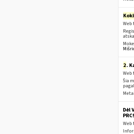
Kok
Web t
Regis
atska
Mokes
Mišri
2
. K
Web t
Šia m
pagal
Metai
Dėl 
PRC9
Web t
Infor