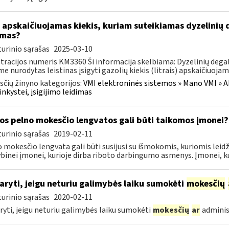
 apskaičiuojamas kiekis, kuriam suteikiamas dyzelinių de
imas?
urinio sąrašas
2025-03-10
tracijos numeris KM3360 Ši informacija skelbiama: Dyzelinių degalų
me nurodytas leistinas įsigyti gazolių kiekis (litrais) apskaičiuojam
čių žinyno kategorijos:
VMI elektroninės sistemos » Mano VMI » Ak
inkystei, įsigijimo leidimas
os pelno mokesčio lengvatos gali būti taikomos įmonei?
urinio sąrašas
2019-02-11
 mokesčio lengvata gali būti susijusi su išmokomis, kuriomis le
inei įmonei, kurioje dirba riboto darbingumo asmenys. Įmonei, ku
aryti, jeigu neturiu galimybės laiku sumokėti
mokesčių
urinio sąrašas
2020-02-11
ryti, jeigu neturiu galimybės laiku sumokėti
mokesčių
ar
adminis