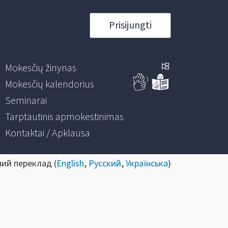
Prisijungti
Mokesčių žinynas
Mokesčių kalendorius
Seminarai
Tarptautinis apmokestinimas
Kontaktai / Apklausa
ний переклад (
English
,
Русский
,
Українська
)