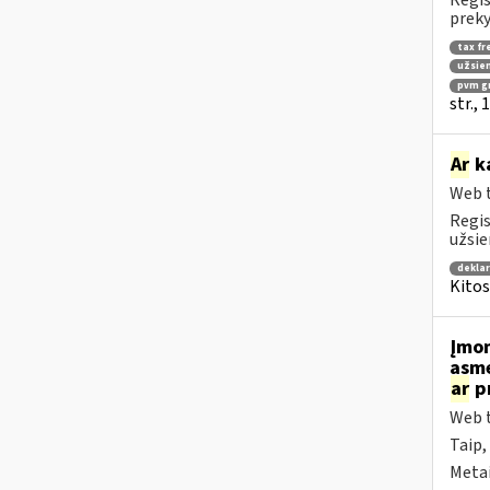
Regis
preky
tax fr
užsien
pvm g
str.,
Ar
ka
Web t
Regis
užsie
dekla
Kitos
Įmo
asme
ar
pr
Web t
Taip,
Metai