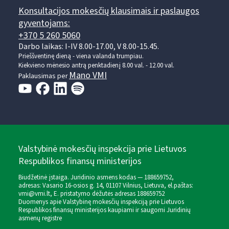
Konsultacijos mokesčių klausimais ir paslaugos
gyventojams:
+370 5 260 5060
Darbo laikas: I-IV 8.00-17.00, V 8.00-15.45.
Prieššventinę dieną - viena valanda trumpiau.
Kiekvieno mėnesio antrą penktadienį 8.00 val. - 12.00 val.
Mano VMI
Paklausimas per
Valstybinė mokesčių inspekcija prie Lietuvos
Respublikos finansų ministerijos
Biudžetinė įstaiga. Juridinio asmens kodas — 188659752,
adresas: Vasario 16-osios g. 14, 01107 Vilnius, Lietuva, el.paštas:
vmi@vmi.lt
, E. pristatymo dėžutės adresas 188659752
Duomenys apie Valstybinę mokesčių inspekciją prie Lietuvos
Respublikos finansų ministerijos kaupiami ir saugomi Juridinių
asmenų registre