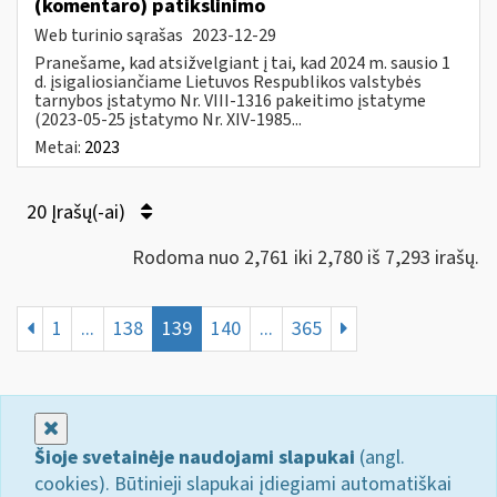
(komentaro) patikslinimo
Web turinio sąrašas
2023-12-29
Pranešame, kad atsižvelgiant į tai, kad 2024 m. sausio 1
d. įsigaliosiančiame Lietuvos Respublikos valstybės
tarnybos įstatymo Nr. VIII-1316 pakeitimo įstatyme
(2023-05-25 įstatymo Nr. XIV-1985...
Metai:
2023
20 Įrašų(-ai)
Rodoma nuo 2,761 iki 2,780 iš 7,293 irašų.
1
...
138
139
140
...
365
Uždaryti
Šioje svetainėje naudojami slapukai
(angl.
cookies). Būtinieji slapukai įdiegiami automatiškai