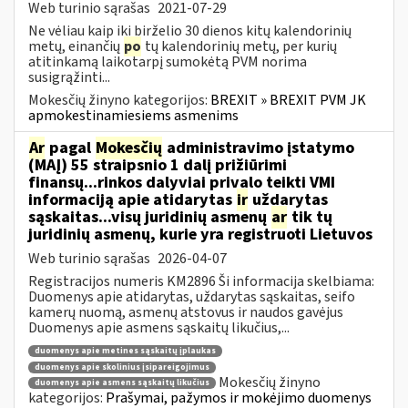
Web turinio sąrašas
2021-07-29
Ne vėliau kaip iki birželio 30 dienos kitų kalendorinių
metų, einančių
po
tų kalendorinių metų, per kurių
atitinkamą laikotarpį sumokėtą PVM norima
susigrąžinti...
Mokesčių žinyno kategorijos:
BREXIT » BREXIT PVM JK
apmokestinamiesiems asmenims
Ar
pagal
Mokesčių
administravimo įstatymo
(MAĮ) 55 straipsnio 1 dalį prižiūrimi
finansų...rinkos dalyviai privalo teikti VMI
informaciją apie atidarytas
ir
uždarytas
sąskaitas...visų juridinių asmenų
ar
tik tų
juridinių asmenų, kurie yra registruoti Lietuvos
Web turinio sąrašas
2026-04-07
Registracijos numeris KM2896 Ši informacija skelbiama:
Duomenys apie atidarytas, uždarytas sąskaitas, seifo
kamerų nuomą, asmenų atstovus ir naudos gavėjus
Duomenys apie asmens sąskaitų likučius,...
duomenys apie metines sąskaitų įplaukas
duomenys apie skolinius įsipareigojimus
Mokesčių žinyno
duomenys apie asmens sąskaitų likučius
kategorijos:
Prašymai, pažymos ir mokėjimo duomenys