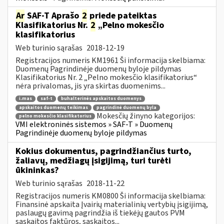
Ar
SAF-T Aprašo
2
priede pateiktas
Klasifikatorius Nr.
2
„Pelno mokesčio
klasifikatorius
Web turinio sąrašas
2018-12-19
Registracijos numeris KM1961 Ši informacija skelbiama:
Duomenų Pagrindinėje duomenų byloje pildymas
Klasifikatorius Nr. 2 „Pelno mokesčio klasifikatorius“
nėra privalomas, jis yra skirtas duomenims...
i.mas
saf-t
buhalterinės apskaitos duomenys
apskaitos duomenų teikimas
pagrindinė duomenų byla
Mokesčių žinyno kategorijos:
pelno mokesčio klasifikatorius
VMI elektroninės sistemos » SAF-T » Duomenų
Pagrindinėje duomenų byloje pildymas
Kokius dokumentus, pagrindžiančius turto,
žaliavų, medžiagų įsigijimą, turi turėti
ūkininkas?
Web turinio sąrašas
2018-11-22
Registracijos numeris KM0800 Ši informacija skelbiama:
Finansinė apskaita Įvairių materialinių vertybių įsigijimą,
paslaugų gavimą pagrindžia iš tiekėjų gautos PVM
sąskaitos faktūros, sąskaitos...