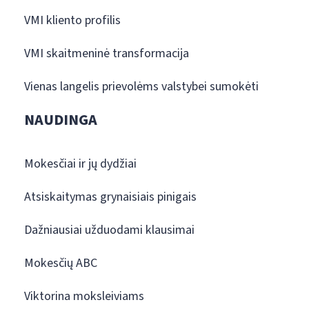
VMI kliento profilis
VMI skaitmeninė transformacija
Vienas langelis prievolėms valstybei sumokėti
NAUDINGA
Mokesčiai ir jų dydžiai
Atsiskaitymas grynaisiais pinigais
Dažniausiai užduodami klausimai
Mokesčių ABC
Viktorina moksleiviams