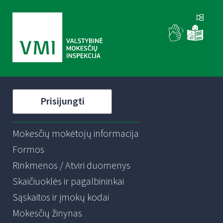
Prisijungti
Mokesčių mokėtojų informacija
Formos
Rinkmenos / Atviri duomenys
Skaičiuoklės ir pagalbininkai
Sąskaitos ir įmokų kodai
Mokesčių žinynas