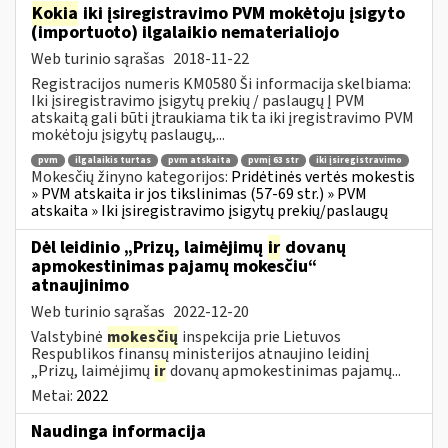
Kokia
iki įsiregistravimo PVM mokėtoju įsigyto
(importuoto) ilgalaikio nematerialiojo
Web turinio sąrašas
2018-11-22
Registracijos numeris KM0580 Ši informacija skelbiama:
Iki įsiregistravimo įsigytų prekių / paslaugų Į PVM
atskaitą gali būti įtraukiama tik ta iki įregistravimo PVM
mokėtoju įsigytų paslaugų,...
pvm
ilgalaikis turtas
pvm atskaita
pvmį 63 str
iki įsiregistravimo
Mokesčių žinyno kategorijos:
Pridėtinės vertės mokestis
» PVM atskaita ir jos tikslinimas (57-69 str.) » PVM
atskaita » Iki įsiregistravimo įsigytų prekių/paslaugų
Dėl leidinio „Prizų, laimėjimų
ir
dovanų
apmokestinimas pajamų mokesčiu“
atnaujinimo
Web turinio sąrašas
2022-12-20
Valstybinė
mokesčių
inspekcija prie Lietuvos
Respublikos finansų ministerijos atnaujino leidinį
„Prizų, laimėjimų
ir
dovanų apmokestinimas pajamų...
Metai:
2022
Naudinga informacija