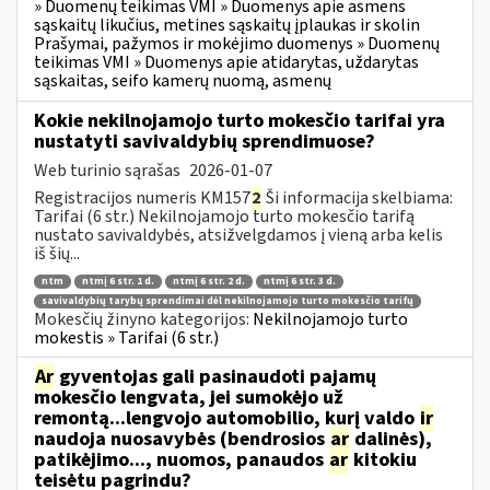
» Duomenų teikimas VMI » Duomenys apie asmens
sąskaitų likučius, metines sąskaitų įplaukas ir skolin
Prašymai, pažymos ir mokėjimo duomenys » Duomenų
teikimas VMI » Duomenys apie atidarytas, uždarytas
sąskaitas, seifo kamerų nuomą, asmenų
Kokie nekilnojamojo turto mokesčio tarifai yra
nustatyti savivaldybių sprendimuose?
Web turinio sąrašas
2026-01-07
Registracijos numeris KM157
2
Ši informacija skelbiama:
Tarifai (6 str.) Nekilnojamojo turto mokesčio tarifą
nustato savivaldybės, atsižvelgdamos į vieną arba kelis
iš šių...
ntm
ntmį 6 str. 1 d.
ntmį 6 str. 2 d.
ntmį 6 str. 3 d.
savivaldybių tarybų sprendimai dėl nekilnojamojo turto mokesčio tarifų
Mokesčių žinyno kategorijos:
Nekilnojamojo turto
mokestis » Tarifai (6 str.)
Ar
gyventojas gali pasinaudoti pajamų
mokesčio lengvata, jei sumokėjo už
remontą...lengvojo automobilio, kurį valdo
ir
naudoja nuosavybės (bendrosios
ar
dalinės),
patikėjimo..., nuomos, panaudos
ar
kitokiu
teisėtu pagrindu?