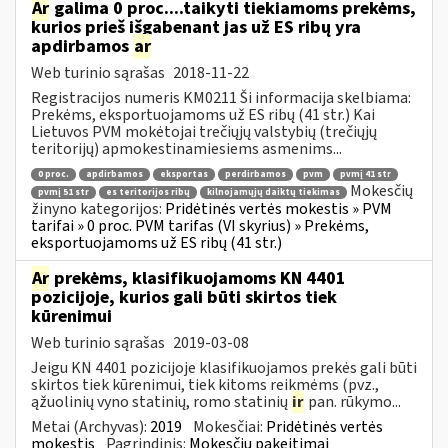
Ar
galima 0 proc....taikyti tiekiamoms prekėms,
kurios prieš išgabenant jas už ES ribų yra
apdirbamos
ar
Web turinio sąrašas
2018-11-22
Registracijos numeris KM0211 Ši informacija skelbiama:
Prekėms, eksportuojamoms už ES ribų (41 str.) Kai
Lietuvos PVM mokėtojai trečiųjų valstybių (trečiųjų
teritorijų) apmokestinamiesiems asmenims...
0 proc.
apdirbamos
eksportas
perdirbamos
pvm
pvmį 41 str
Mokesčių
pvmį 51 str
es teritorijos ribų
kilnojamųjų daiktų tiekimas
žinyno kategorijos:
Pridėtinės vertės mokestis » PVM
tarifai » 0 proc. PVM tarifas (VI skyrius) » Prekėms,
eksportuojamoms už ES ribų (41 str.)
Ar
prekėms, klasifikuojamoms KN 4401
pozicijoje, kurios gali būti skirtos tiek
kūrenimui
Web turinio sąrašas
2019-03-08
Jeigu KN 4401 pozicijoje klasifikuojamos prekės gali būti
skirtos tiek kūrenimui, tiek kitoms reikmėms (pvz.,
ąžuolinių vyno statinių, romo statinių
ir
pan. rūkymo...
Metai (Archyvas):
2019
Mokesčiai:
Pridėtinės vertės
mokestis
Pagrindinis:
Mokesčių pakeitimai