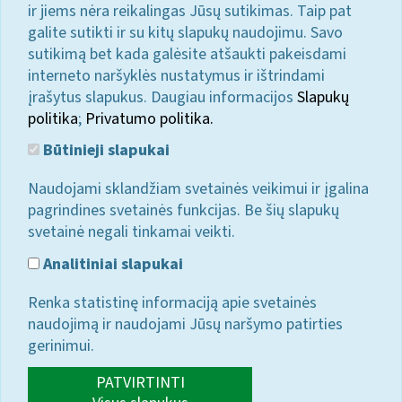
ir jiems nėra reikalingas Jūsų sutikimas. Taip pat
galite sutikti ir su kitų slapukų naudojimu. Savo
sutikimą bet kada galėsite atšaukti pakeisdami
interneto naršyklės nustatymus ir ištrindami
įrašytus slapukus. Daugiau informacijos
Slapukų
politika
;
Privatumo politika.
Būtinieji slapukai
Naudojami sklandžiam svetainės veikimui ir įgalina
pagrindines svetainės funkcijas. Be šių slapukų
svetainė negali tinkamai veikti.
Analitiniai slapukai
Renka statistinę informaciją apie svetainės
naudojimą ir naudojami Jūsų naršymo patirties
gerinimui.
PATVIRTINTI