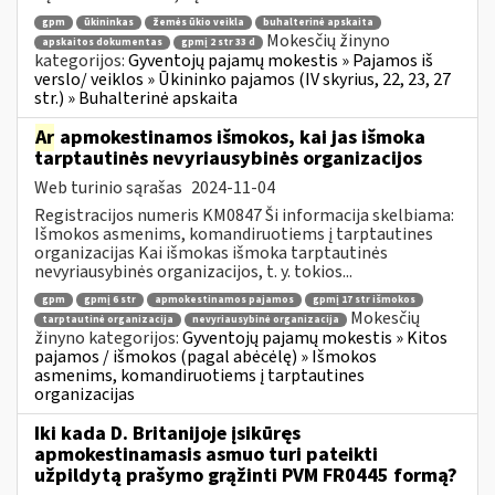
gpm
ūkininkas
žemės ūkio veikla
buhalterinė apskaita
Mokesčių žinyno
apskaitos dokumentas
gpmį 2 str 33 d
kategorijos:
Gyventojų pajamų mokestis » Pajamos iš
verslo/ veiklos » Ūkininko pajamos (IV skyrius, 22, 23, 27
str.) » Buhalterinė apskaita
Ar
apmokestinamos išmokos, kai jas išmoka
tarptautinės nevyriausybinės organizacijos
Web turinio sąrašas
2024-11-04
Registracijos numeris KM0847 Ši informacija skelbiama:
Išmokos asmenims, komandiruotiems į tarptautines
organizacijas Kai išmokas išmoka tarptautinės
nevyriausybinės organizacijos, t. y. tokios...
gpm
gpmį 6 str
apmokestinamos pajamos
gpmį 17 str išmokos
Mokesčių
tarptautinė organizacija
nevyriausybinė organizacija
žinyno kategorijos:
Gyventojų pajamų mokestis » Kitos
pajamos / išmokos (pagal abėcėlę) » Išmokos
asmenims, komandiruotiems į tarptautines
organizacijas
Iki kada D. Britanijoje įsikūręs
apmokestinamasis asmuo turi pateikti
užpildytą prašymo grąžinti PVM FR0445 formą?