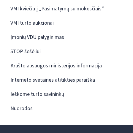
VMI kviečia į „Pasimatymą su mokesčiais“
VMI turto aukcionai
Įmonių VDU palyginimas
STOP šešėliui
Krašto apsaugos ministerijos informacija
Interneto svetainės atitikties paraiška
Ieškome turto savininkų
Nuorodos