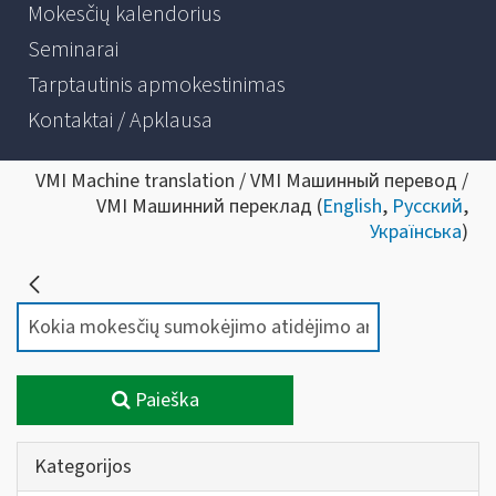
Mokesčių kalendorius
Seminarai
Tarptautinis apmokestinimas
Kontaktai / Apklausa
VMI Machine translation / VMI Машинный перевод /
VMI Машинний переклад (
English
,
Русский
,
Українська
)
Paieška
Kategorijos