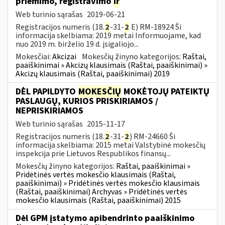
priėmimo, registravimo
ir
Web turinio sąrašas
2019-06-21
Registracijos numeris (18.
2
-31-
2
E) RM-18924 Ši
informacija skelbiama: 2019 metai Informuojame, kad
nuo 2019 m. birželio 19 d. įsigaliojo...
Mokesčiai:
Akcizai
Mokesčių žinyno kategorijos:
Raštai,
paaiškinimai » Akcizų klausimais (Raštai, paaiškinimai) »
Akcizų klausimais (Raštai, paaiškinimai) 2019
DĖL PAPILDYTO
MOKESČIŲ
MOKĖTOJŲ PATEIKTŲ
PASLAUGŲ, KURIOS PRISKIRIAMOS /
NEPRISKIRIAMOS
Web turinio sąrašas
2015-11-17
Registracijos numeris (18.
2
-31-
2
) RM-24660 Ši
informacija skelbiama: 2015 metai Valstybinė mokesčių
inspekcija prie Lietuvos Respublikos finansų...
Mokesčių žinyno kategorijos:
Raštai, paaiškinimai »
Pridėtinės vertės mokesčio klausimais (Raštai,
paaiškinimai) » Pridėtinės vertės mokesčio klausimais
(Raštai, paaiškinimai) Archyvas » Pridėtinės vertės
mokesčio klausimais (Raštai, paaiškinimai) 2015
Dėl GPM įstatymo apibendrinto paaiškinimo