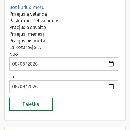
Bet kuriuo metu
Praėjusią valandą
Paskutines 24 valandas
Praėjusią savaitę
Praėjusį mėnesį
Praėjusiais metais
Laikotarpyje…
Nuo
Iki
Paieška