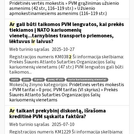
Pridėtinės vertės mokestis » PVM grąžinimas užsienio
asmenims (42 str., 116–119 str.) » Užsienio
apmokestinamiesiems asmenims (116–119 str.)
Ar
gali būti taikomos PVM lengvatos, kai prekės
tiekiamos į NATO kariuomenių
vienetų...tarnybines transporto priemones,
lėktuvus
ir
laivus?
Web turinio sąrašas
2025-10-27
Registracijos numeris KM038
2
Ši informacija skelbiama:
Prekės Šiaurės Atlanto Sutarties Organizacijos šalių
kariuomenių vienetams (47 str.) PVM lengvatos gali būti
taikomos...
nato
pvm
0 proc
pvmį 47 str
nato kariuomenių vienetai
Mokesčių žinyno kategorijos:
Pridėtinės vertės mokestis
» PVM tarifai » 0 proc. PVM tarifas (VI skyrius) » Prekės
Šiaurės Atlanto Sutarties Organizacijos šalių
kariuomenių vienetams
Ar
taikant prekybinį diskontą, išrašoma
kreditinė PVM sąskaita faktūra?
Web turinio sąrašas
2025-07-10
Registracijos numeris KM1229 Ši informacija skelbiama: