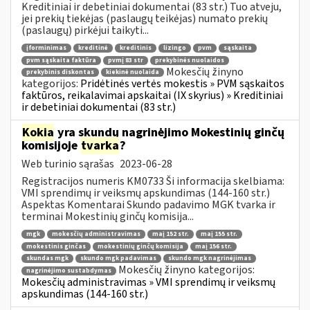
Kreditiniai ir debetiniai dokumentai (83 str.) Tuo atveju,
jei prekių tiekėjas (paslaugų teikėjas) numato prekių
(paslaugų) pirkėjui taikyti...
įforminimas
kreditinė
kreditinis
lizingo
pvm
sąskaita
pvm sąskaita faktūra
pvmį 83 str
prekybinės nuolaidos
Mokesčių žinyno
prekybinis diskontas
kiekinė nuolaida
kategorijos:
Pridėtinės vertės mokestis » PVM sąskaitos
faktūros, reikalavimai apskaitai (IX skyrius) » Kreditiniai
ir debetiniai dokumentai (83 str.)
Kokia
yra skundų nagrinėjimo Mokestinių ginčų
komisijoje
tvarka
?
Web turinio sąrašas
2023-06-28
Registracijos numeris KM0733 Ši informacija skelbiama:
VMI sprendimų ir veiksmų apskundimas (144-160 str.)
Aspektas Komentarai Skundo padavimo MGK tvarka ir
terminai Mokestinių ginčų komisija...
mgk
mokesčių administravimas
maį 152 str.
maį 155 str.
mokestinis ginčas
mokestinių ginčų komisija
maį 156 str.
skundas mgk
skundo mgk padavimas
skundo mgk nagrinėjimas
Mokesčių žinyno kategorijos:
nagrinėjimo sustabdymas
Mokesčių administravimas » VMI sprendimų ir veiksmų
apskundimas (144-160 str.)