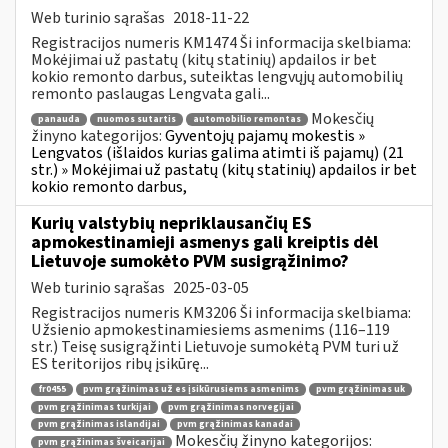
Web turinio sąrašas
2018-11-22
Registracijos numeris KM1474 Ši informacija skelbiama:
Mokėjimai už pastatų (kitų statinių) apdailos ir bet
kokio remonto darbus, suteiktas lengvųjų automobilių
remonto paslaugas Lengvata gali...
Mokesčių
panauda
nuomos sutartis
automobilio remontas
žinyno kategorijos:
Gyventojų pajamų mokestis »
Lengvatos (išlaidos kurias galima atimti iš pajamų) (21
str.) » Mokėjimai už pastatų (kitų statinių) apdailos ir bet
kokio remonto darbus,
Kurių valstybių nepriklausančių ES
apmokestinamieji asmenys gali kreiptis dėl
Lietuvoje sumokėto PVM susigrąžinimo?
Web turinio sąrašas
2025-03-05
Registracijos numeris KM3206 Ši informacija skelbiama:
Užsienio apmokestinamiesiems asmenims (116–119
str.) Teisę susigrąžinti Lietuvoje sumokėtą PVM turi už
ES teritorijos ribų įsikūrę...
fr0455
pvm grąžinimas už es įsikūrusiems asmenims
pvm grąžinimas uk
pvm grąžinimas turkijai
pvm grąžinimas norvegijai
pvm grąžinimas islandijai
pvm grąžinimas kanadai
Mokesčių žinyno kategorijos:
pvm grąžinimas šveicarijai