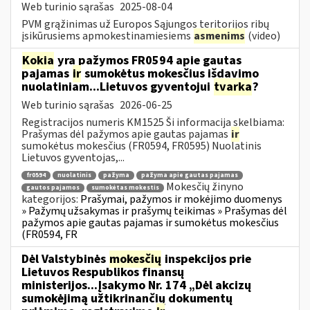
Web turinio sąrašas
2025-08-04
PVM grąžinimas už Europos Sąjungos teritorijos ribų
įsikūrusiems apmokestinamiesiems
asmenims
(video)
Kokia
yra pažymos FR0594 apie gautas
pajamas
ir
sumokėtus mokesčius išdavimo
nuolatiniam...Lietuvos gyventojui
tvarka
?
Web turinio sąrašas
2026-06-25
Registracijos numeris KM1525 Ši informacija skelbiama:
Prašymas dėl pažymos apie gautas pajamas
ir
sumokėtus mokesčius (FR0594, FR0595) Nuolatinis
Lietuvos gyventojas,...
fr0594
nuolatinis
pažyma
pažyma apie gautas pajamas
Mokesčių žinyno
gautos pajamos
sumokėtas mokestis
kategorijos:
Prašymai, pažymos ir mokėjimo duomenys
» Pažymų užsakymas ir prašymų teikimas » Prašymas dėl
pažymos apie gautas pajamas ir sumokėtus mokesčius
(FR0594, FR
Dėl Valstybinės
mokesčių
inspekcijos prie
Lietuvos Respublikos finansų
ministerijos...Įsakymo Nr. 174 „Dėl akcizų
sumokėjimą užtikrinančių dokumentų