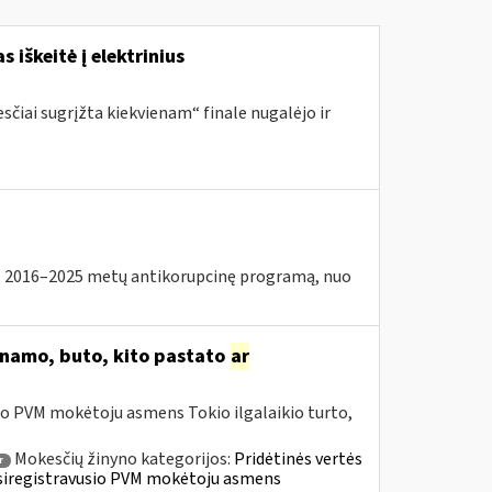
s iškeitė į elektrinius
sčiai sugrįžta kiekvienam“ finale nugalėjo ir
2016–2025 metų antikorupcinę programą, nuo
o namo, buto, kito pastato
ar
io PVM mokėtoju asmens Tokio ilgalaikio turto,
Mokesčių žinyno kategorijos:
Pridėtinės vertės
r
» Įsiregistravusio PVM mokėtoju asmens