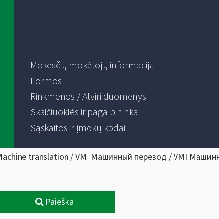
Mokesčių mokėtojų informacija
Formos
Rinkmenos / Atviri duomenys
Skaičiuoklės ir pagalbininkai
Sąskaitos ir įmokų kodai
Machine translation / VMI Машинный перевод / VMI Машин
Paieška