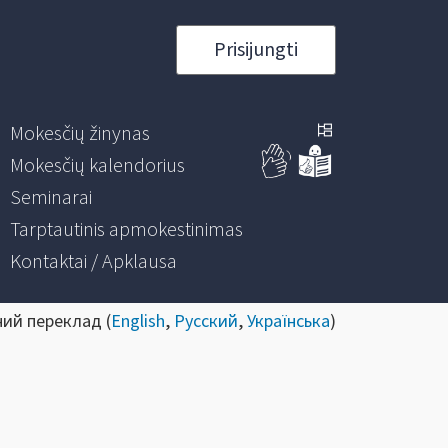
Prisijungti
Mokesčių žinynas
Mokesčių kalendorius
Seminarai
Tarptautinis apmokestinimas
Kontaktai / Apklausa
ний переклад (
English
,
Русский
,
Українська
)