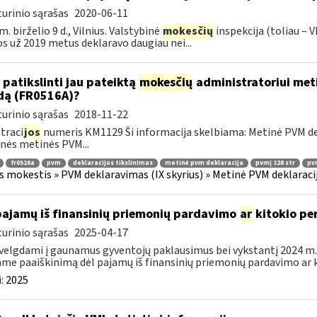
urinio sąrašas
2020-06-11
m. birželio 9 d., Vilnius. Valstybinė
mokesčių
inspekcija (toliau – V
os už 2019 metus deklaravo daugiau nei...
 patikslinti jau pateiktą
mokesčių
administratoriui meti
dą (FR0516A)?
urinio sąrašas
2018-11-22
traci
jos
numeris KM1129 Ši informacija skelbiama: Metinė PVM dekl
nės metinės PVM...
fr0516a
pvm
deklaracijos tikslinimas
metinė pvm deklaracija
pvmį 128 str
pvm
s mokestis » PVM deklaravimas (IX skyrius) » Metinė PVM deklaracij
pajamų iš finansinių priemonių pardavimo
ar
kitokio pe
urinio sąrašas
2025-04-17
velgdami į gaunamus gyventojų paklausimus bei vykstantį 2024 m.
ame paaiškinimą dėl pajamų iš finansinių priemonių pardavimo ar k
:
2025