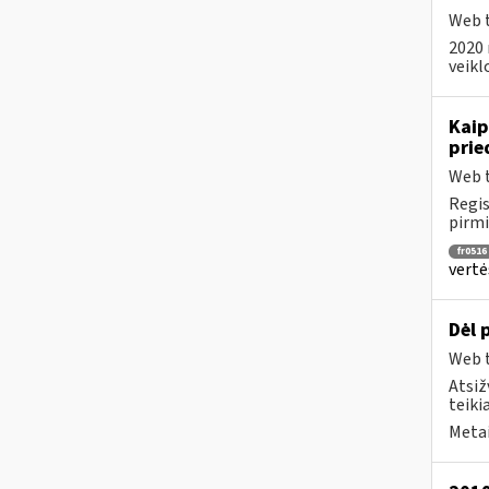
Web t
2020 
veikl
Kaip
prie
Web t
Regis
pirmi
fr0516
vertė
Dėl 
Web t
Atsiž
teiki
Metai