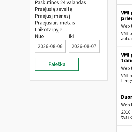
Paskutines 24 valandas
Praėjusią savaitę
VMI 
Praėjusį mėnesį
pri
Praėjusiais metais
Web t
Laikotarpyje…
VMI p
Nuo
Iki
autom
VMI 
tran
Paieška
Web t
VMI p
Lengv
Duom
Web t
2016 
tvar