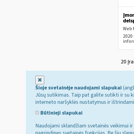
Įmon
dels
Web t
2020 
infor
20 Įra
Uždaryti
Šioje svetainėje naudojami slapukai
(angl
Jūsų sutikimas. Taip pat galite sutikti ir s
interneto naršyklės nustatymus ir ištrindam
Būtinieji slapukai
Naudojami sklandžiam svetainės veikimui ir 
pagrindines svetainės funkcijas. Be šių slap