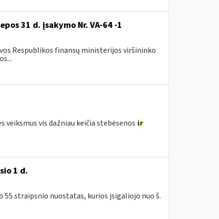
iepos 31 d. įsakymo Nr. VA-64 -1
os Respublikos finansų ministerijos viršininko
s...
ės veiksmus vis dažniau keičia stebėsenos
ir
io 1 d.
5 straipsnio nuostatas, kurios įsigaliojo nuo š.