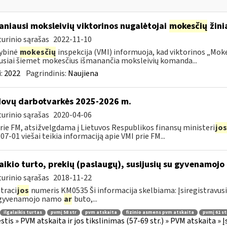
niausi moksleivių viktorinos nugalėtojai
mokesčių
žinia
urinio sąrašas
2022-11-10
ybinė
mokesčių
inspekcija (VMI) informuoja, kad viktorinos „Moke
usiai šiemet mokesčius išmanančia moksleivių komanda...
:
2022
Pagrindinis:
Naujiena
ovų darbotvarkės 2025-2026 m.
urinio sąrašas
2020-04-06
rie FM, atsižvelgdama į Lietuvos Respublikos finansų ministeri
jos
07-01 viešai teikia informaciją apie VMI prie FM...
laikio turto, prekių (paslaugų), susijusių su gyvenamoj
urinio sąrašas
2018-11-22
traci
jos
numeris KM0535 Ši informacija skelbiama: Įsiregistravus
 gyvenamojo namo
ar
buto,...
ilgalaikis turtas
pvmį 58 str
pvm atskaita
fizinio asmens pvm atskaita
pvmį 61 st
tis » PVM atskaita ir jos tikslinimas (57-69 str.) » PVM atskaita 