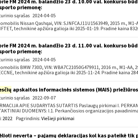
prie FM 2024 m. balandžio 23 d. 10.00 val. konkurso b
sporto priemonę:
urinio sąrašas
2024-04-05
tomobilis Nissan Qashqai, VIN: SJNFCAJ11U1563949, 2015 m., M1-AF
TET, technikinė apžiūra galioja iki 2025-01-19. Pradinė kaina 8326,
prie FM 2024 m. balandžio 23 d. 11.00 val. konkurso b
sporto priemonę:
urinio sąrašas
2024-04-05
tomobilis BMW 730D, VIN: WBA7C21050G479911, 2016 m., M1-AA, 299
CNE, technikinė apžiūra galioja iki 2025-11-24. Pradinė kaina 2844
sčių
apskaitos informacinės sistemos (MAIS) priežiūros
urinio sąrašas
2022-09-07
RMACIJA APIE SUDARYTAS SUTARTIS Paslaugų pirkimai I. PERK
KTINIAI DUOMENYS: I.1. Perkančiosios organizacijos pavadinimas
:
2022
Pagrindinis:
Viešieji pirkimai
ėlioti neverta – pajamų deklaracijas kol kas pateikė tik