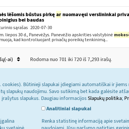
ės lėšomis būstus pirkę
ar
nuomavęsi verslininkai priva
pinigius bei baudas
urinio sąrašas
2020-07-30
m. liepos 30 d., Panevėžys. Panevėžio apskrities valstybinė
mokes
muoja, kad kontroliuojant privačių poreikių tenkinimą...
šų(-ai)
Rodoma nuo 701 iki 720 iš 7,293 irašų.
. cookies). Būtinieji slapukai įdiegiami automatiškai ir jiems
u kitų slapukų naudojimu. Savo sutikimą bet kada galėsite atš
i įrašytus slapukus. Daugiau informacijos
Slapukų politika
;
Pr
Analitiniai slapukai
įgalina
Renka statistinę informaciją apie svetai
ukų svetainė
naudojami Jūsų naršymo patirties gerini