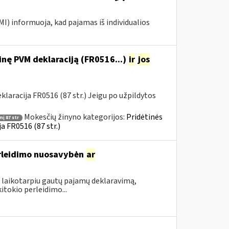
MI) informuoja, kad pajamas iš individualios
nę PVM deklaraciją (FR0516...)
ir
jos
aracija FR0516 (87 str.) Jeigu po užpildytos
Mokesčių žinyno kategorijos:
Pridėtinės
į 87 str
a FR0516 (87 str.)
rleidimo nuosavybėn
ar
 laikotarpiu gautų pajamų deklaravimą,
itokio perleidimo...