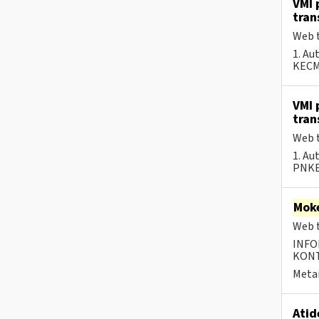
VMI 
tran
Web t
1. Au
KECMF
VMI 
tran
Web t
1. Au
PNKEC
Moke
Web t
INFO
KONTA
Metai
Atid