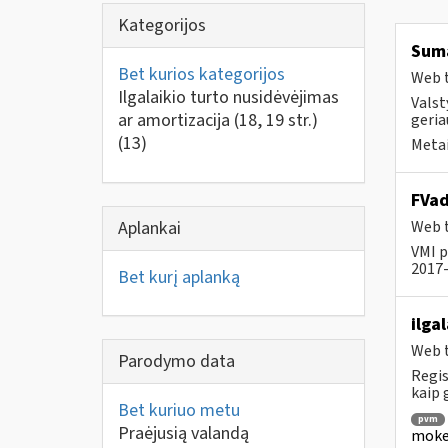
Kategorijos
Suma
Bet kurios kategorijos
Web t
Ilgalaikio turto nusidėvėjimas
Valst
ar amortizacija (18, 19 str.)
geria
(13)
Metai
FVad
Aplankai
Web t
VMI p
2017-
Bet kurį aplanką
ilga
Web t
Parodymo data
Regis
kaip
Bet kuriuo metu
pvm
Praėjusią valandą
mokes