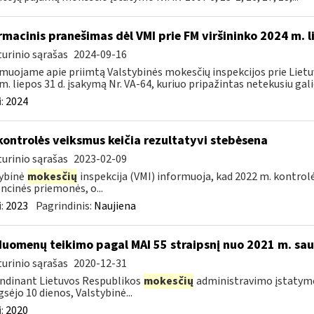
rmacinis pranešimas dėl VMI prie FM viršininko 2024 m. l
urinio sąrašas
2024-09-16
muojame apie priimtą Valstybinės mokesčių inspekcijos prie Lietuv
m. liepos 31 d. įsakymą Nr. VA-64, kuriuo pripažintas netekusiu galio
:
2024
kontrolės veiksmus keičia rezultatyvi stebėsena
urinio sąrašas
2023-02-09
ybinė
mokesčių
inspekcija (VMI) informuoja, kad 2022 m. kontrol
ncinės priemonės, o...
:
2023
Pagrindinis:
Naujiena
duomenų teikimo pagal MAI 55 straipsnį nuo 2021 m. saus
urinio sąrašas
2020-12-31
ndinant Lietuvos Respublikos
mokesčių
administravimo įstatymo 5
gsėjo 10 dienos, Valstybinė...
:
2020