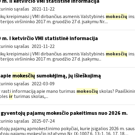
 m. II ketvirčio VMI statistinė informacija
urinio sąrašas
2021-11-22
ikų kreipimaisi į VMI dirbančius asmenis Valstybinės
mokesčių
ins
terijos viršininko 2017 m. gruodžio 27 d. įsakymu Nr....
 m. I ketvirčio VMI statistinė informacija
urinio sąrašas
2021-11-22
ikų kreipimaisi į VMI dirbančius asmenis Valstybinės
mokesčių
ins
terijos viršininko 2017 m. gruodžio 27 d. įsakymu...
 apie
mokesčių
sumokėjimą, jų išieškojimą
urinio sąrašas
2022-03-09
r rasti informaciją apie mano turimas
mokesčių
skolas? Paaiškini
oles
ir
turimas skolas,...
 gyventojų pajamų mokesčio pakeitimus nuo 2026 m.
urinio sąrašas
2025-07-24
tojų pajamų apmokestinimo pokyčiai, kurie įsigalios 2026 m. sausio
tojų pajamų mokesčio įstatymo Nr. IX-1007 6, 13-1, 16, 17, 18,...