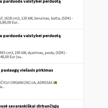
ūdu parduoda valstybei perduotą
, 1618 cm3, 120 kW, benzinas, balta, (SDK) -
80,00 Eur...
ūdu parduoda valstybei perduotą
3 cm3, 195 kW, dyzelinas, juoda, (SDK) -
0,00 Eur (su...
 paslaugų viešasis pirkimas
ANČIOJI ORGANIZACIJA, ADRESAS
IR
...
 pusė savarankiškai dirbančiųjų