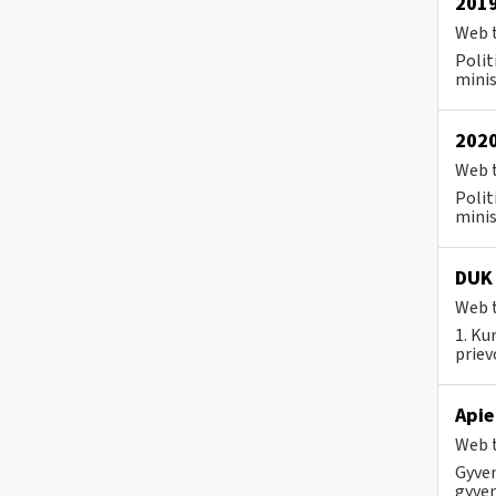
2019
Web t
Polit
minis
2020
Web t
Polit
minis
DUK
Web t
1. Ku
priev
Apie
Web t
Gyven
gyven