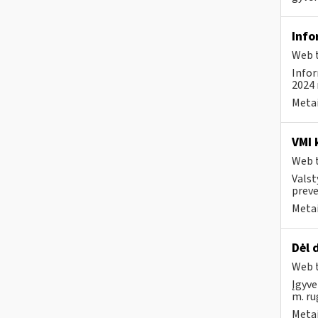
Info
Web t
Infor
2024 
Metai
VMI 
Web t
Valst
preve
Metai
Dėl 
Web t
Įgyve
m. ru
Metai