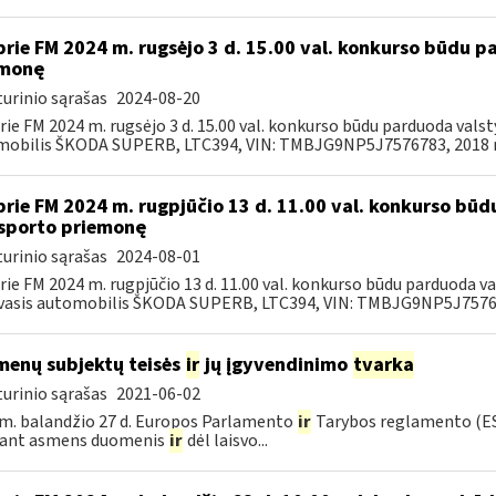
prie FM 2024 m. rugsėjo 3 d. 15.00 val. konkurso būdu 
emonę
urinio sąrašas
2024-08-20
rie FM 2024 m. rugsėjo 3 d. 15.00 val. konkurso būdu parduoda val
obilis ŠKODA SUPERB, LTC394, VIN: TMBJG9NP5J7576783, 2018 m.
prie FM 2024 m. rugpjūčio 13 d. 11.00 val. konkurso bū
sporto priemonę
urinio sąrašas
2024-08-01
rie FM 2024 m. rugpjūčio 13 d. 11.00 val. konkurso būdu parduoda 
asis automobilis ŠKODA SUPERB, LTC394, VIN: TMBJG9NP5J757678
enų subjektų teisės
ir
jų įgyvendinimo
tvarka
urinio sąrašas
2021-06-02
m. balandžio 27 d. Europos Parlamento
ir
Tarybos reglamento (ES
kant asmens duomenis
ir
dėl laisvo...