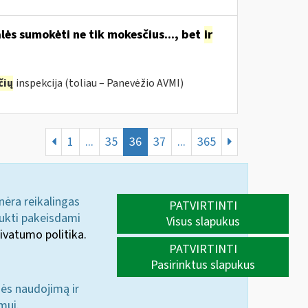
lės sumokėti ne tik mokesčius..., bet
ir
čių
inspekcija (toliau – Panevėžio AVMI)
1
...
35
36
37
...
365
 nėra reikalingas
PATVIRTINTI
aukti pakeisdami
Visus slapukus
ivatumo politika.
PATVIRTINTI
Pasirinktus slapukus
nės naudojimą ir
mui.