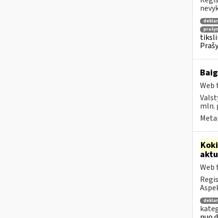
Regis
nevyk
deklar
prašy
tiksl
Prašy
Baig
Web t
Valst
mln. 
Metai
Kok
aktu
Web t
Regis
Aspek
deklar
kateg
nuo d