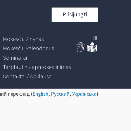
Prisijungti
Mokesčių žinynas
Mokesčių kalendorius
Seminarai
Tarptautinis apmokestinimas
Kontaktai / Apklausa
ний переклад (
English
,
Русский
,
Українська
)