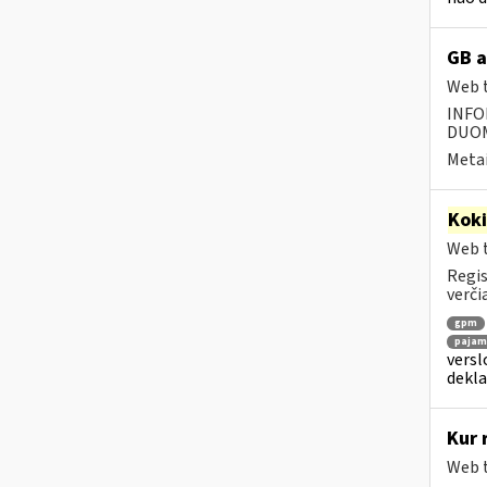
GB a
Web t
INFO
DUOME
Metai
Kok
Web t
Regis
verči
gpm
pajamų
versl
dekl
Kur 
Web t