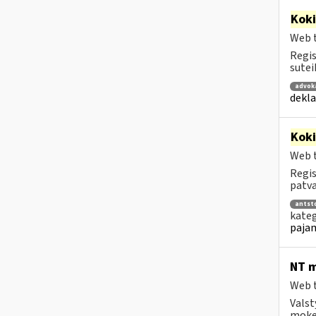
Kok
Web t
Regis
sutei
advok
dekla
Kok
Web t
Regis
patva
antsto
kateg
pajam
NT m
Web t
Valst
mokes