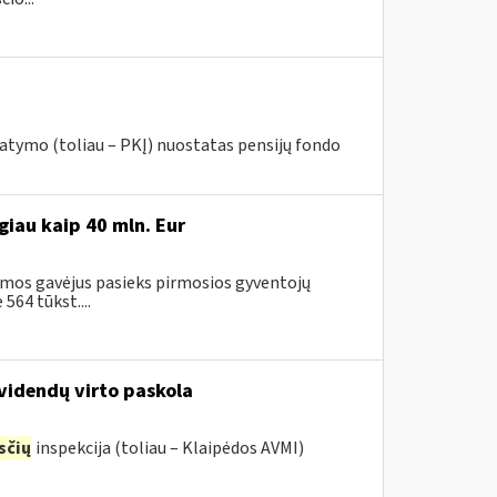
ymo (toliau – PKĮ) nuostatas pensijų fondo
iau kaip 40 mln. Eur
amos gavėjus pasieks pirmosios gyventojų
64 tūkst....
ividendų virto paskola
sčių
inspekcija (toliau – Klaipėdos AVMI)