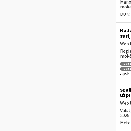
Mano
moke
DUK:
Kad
susi
Web t
Regis
mokėt
susit
susit
apska
spal
užpi
Web t
Valst
2025 
Metai