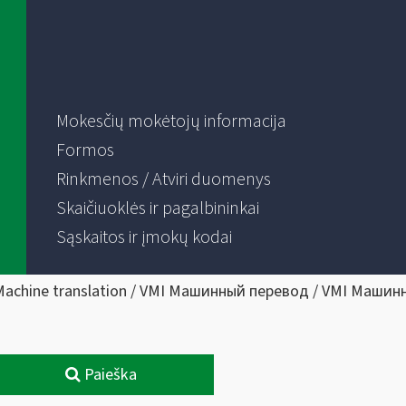
Mokesčių mokėtojų informacija
Formos
Rinkmenos / Atviri duomenys
Skaičiuoklės ir pagalbininkai
Sąskaitos ir įmokų kodai
Machine translation / VMI Машинный перевод / VMI Машин
Paieška