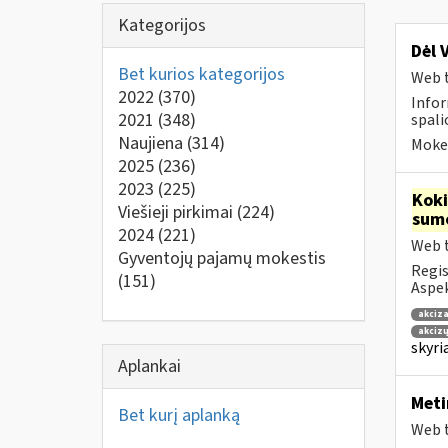
Kategorijos
Dėl 
Bet kurios kategorijos
Web t
2022
(370)
Infor
2021
(348)
spalio
Naujiena
(314)
Mokes
2025
(236)
2023
(225)
Kok
Viešieji pirkimai
(224)
sum
2024
(221)
Web t
Gyventojų pajamų mokestis
Regis
(151)
Aspek
akciza
akcizų
skyri
Aplankai
Meti
Bet kurį aplanką
Web t