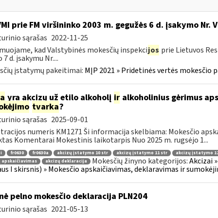
VMI prie FM viršininko 2003 m. gegužės 6 d. įsakymo Nr. 
urinio sąrašas
2022-11-25
muojame, kad Valstybinės mokesčių inspekci
jos
prie Lietuvos Res
 7 d. įsakymu Nr....
čių įstatymų pakeitimai:
MĮP 2021 » Pridetinės vertės mokesčio p
ia
yra akcizų už etilo alkoholį
ir
alkoholinius gėrimus aps
okėjimo
tvarka
?
urinio sąrašas
2025-09-01
tracijos numeris KM1271 Ši informacija skelbiama: Mokesčio apsk
tas Komentarai Mokestinis laikotarpis Nuo 2025 m. rugsėjo 1...
i
fr0630
fr0630a
akcizų įstatymo 10 str
akcizų įstatymo 11 str
akcizų įstatymo 12
Mokesčių žinyno kategorijos:
Akcizai »
 apskaičiavimas
akcizų deklaracija
aus I skirsnis) » Mokesčio apskaičiavimas, deklaravimas ir sumokėj
nė pelno mokesčio deklaracija PLN204
urinio sąrašas
2021-05-13