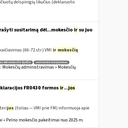
aičiuotų delspinigių likučius (deklaruoto
rašyti susitarimą dėl...mokesčio
ir
su juo
aičiavimas (66-72 str.) VMI
ir
mokesčių
as dėl mokesčio dydžio
susitarimo inicijavimas
s:
Mokesčių administravimas » Mokesčių
deklaracijos FR0430 formos
ir
...
jos
teri
jos
(toliau — VMI prie FM) informuoja apie
i » Pelno mokesčio pakeitimai nuo 2025 m.