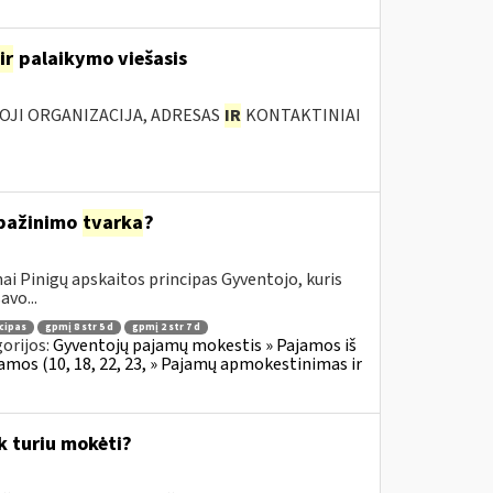
ir
palaikymo viešasis
IOJI ORGANIZACIJA, ADRESAS
IR
KONTAKTINIAI
ipažinimo
tvarka
?
i Pinigų apskaitos principas Gyventojo, kuris
avo...
cipas
gpmį 8 str 5 d
gpmį 2 str 7 d
orijos:
Gyventojų pajamų mokestis » Pajamos iš
jamos (10, 18, 22, 23, » Pajamų apmokestinimas ir
k turiu mokėti?