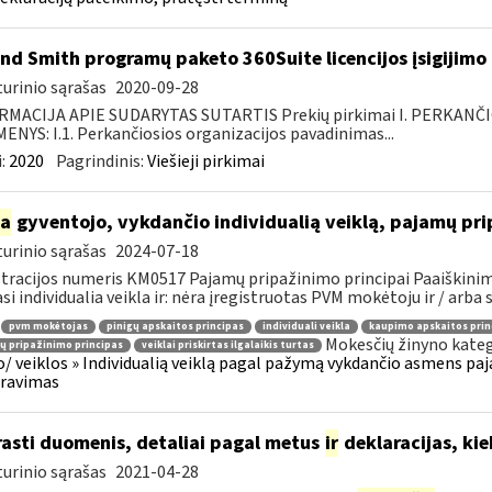
nd Smith programų paketo 360Suite licencijos įsigijimo
urinio sąrašas
2020-09-28
RMACIJA APIE SUDARYTAS SUTARTIS Prekių pirkimai I. PERKANČ
NYS: I.1. Perkančiosios organizacijos pavadinimas...
:
2020
Pagrindinis:
Viešieji pirkimai
ia
gyventojo, vykdančio individualią veiklą, pajamų pr
urinio sąrašas
2024-07-18
tracijos numeris KM0517 Pajamų pripažinimo principai Paaiškinima
asi individualia veikla ir: nėra įregistruotas PVM mokėtoju ir / arba s
pvm mokėtojas
pinigų apskaitos principas
individuali veikla
kaupimo apskaitos prin
Mokesčių žinyno kateg
 pripažinimo principas
veiklai priskirtas ilgalaikis turtas
o/ veiklos » Individualią veiklą pagal pažymą vykdančio asmens pa
aravimas
rasti duomenis, detaliai pagal metus
ir
deklaracijas, kie
urinio sąrašas
2021-04-28