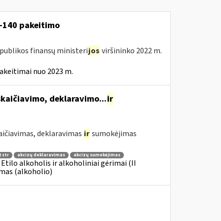
V-140 pakeitimo
publikos finansų ministeri
jos
viršininko 2022 m.
akeitimai nuo 2023 m.
kaičiavimo, deklaravimo...
ir
aičiavimas, deklaravimas
ir
sumokėjimas
 str
akcizų deklaravimas
akcizų sumokėjimas
 Etilo alkoholis ir alkoholiniai gėrimai (II
imas (alkoholio)