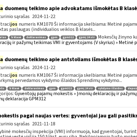
ia
duomenų teikimo apie advokatams išmokėtas B klas
urinio sąrašas
2024-11-22
traci
jos
numeris KM1070 Ši informacija skelbiama: Metinė pajamų
ktas paslaugas (individualios veiklos B klasės...
Mokesčių žinyno k
atas
b klasė
deklaravimas
gpm
gpm312
gpmį 24 str
racijų ir pažymų teikimas VMI ir gyventojams (V skyrius) » Metinė
ia
duomenų teikimo apie antstoliams išmokėtas B klasė
urinio sąrašas
2024-11-22
traci
jos
numeris KM1067 Ši informacija skelbiama: Metinė pajamų
rkymą pervedamos vykdymo išlaidos Sprendimų vykdymo...
lis
b klasė
deklaravimas
gpm
gpm312
gpmį 24 str
vykdymo išlaidos
depozi
orijos:
Gyventojų pajamų mokestis » Įmonių deklaracijų ir pažymų 
ų deklaracija GPM312
okestis pagal naujas vertes: gyventojai jau gali pasitik
urinio sąrašas
2021-11-18
ybinė mokesčių inspekcija (VMI) informuoja, kad gyventojai, turin
tinė vertė viršija 150 tūkst. eurų ribą, Nekilnojamojo turto mokesč