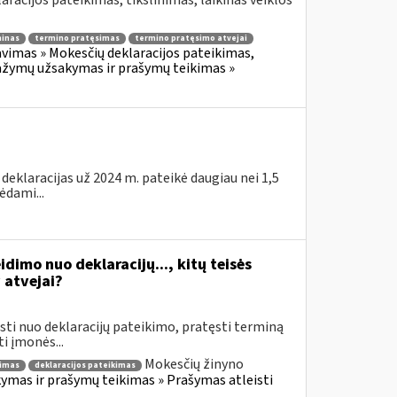
aracijos pateikimas, tikslinimas, laikinas veiklos
minas
termino pratęsimas
termino pratęsimo atvejai
vimas » Mokesčių deklaracijos pateikimas,
žymų užsakymas ir prašymų teikimas »
eklaracijas už 2024 m. pateikė daugiau nei 1,5
ėdami...
idimo nuo deklaracijų..., kitų teisės
atvejai?
sti nuo deklaracijų pateikimo, pratęsti terminą
i įmonės...
Mokesčių žinyno
simas
deklaracijos pateikimas
mas ir prašymų teikimas » Prašymas atleisti