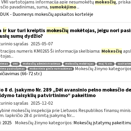
 VMI vartotojams informacija apie nesumokėtų
mokesčių
, prisk
sčio pavadinimas, suma,
sumokėjimo
...
DUK - Duomenys mokesčių apskaitos kortelėje
a
ir
kur turi kreiptis
mokesčių
mokėtojas, jeigu nori pasi
jusių sumų dydžio?
urinio sąrašas
2025-05-07
tracijos numeris KM0265 Ši informacija skelbiama:
Mokesčių
apsk
ojas...
arimas
vmi
mokesčių administravimas
mokesčių mokėtojas
maį 71 str.
susitarim
Mokesčių žinyno kategorijo
arimo pasirašymas
mokestinio ginčo nutraukimas
ičiavimas (66-72 str.)
io 8 d. įsakymo Nr. 289 „Dėl avansinio pelno mokesčio 
ldymo taisyklių patvirtinimo“ pakeitimo
urinio sąrašas
2025-12-02
ybinė mokesčių inspekcija prie Lietuvos Respublikos finansų minis
m. lapkričio 28 d. priimtą įsakymą Nr....
:
2025
Mokesčių žinyno kategorijos:
Mokesčių įstatymų pakeitima