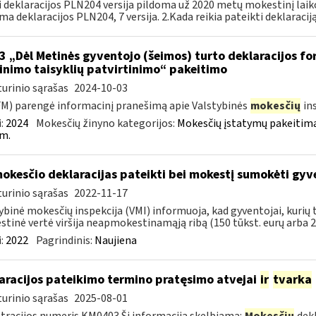
i deklaracijos PLN204 versija pildoma už 2020 metų mokestinį lai
ma deklaracijos PLN204, 7 versija. 2.Kada reikia pateikti deklaracij
3 „Dėl Metinės gyventojo (šeimos) turto deklaracijos f
linimo taisyklių patvirtinimo“ pakeitimo
urinio sąrašas
2024-10-03
FM) parengė informacinį pranešimą apie Valstybinės
mokesčių
in
:
2024
Mokesčių žinyno kategorijos:
Mokesčių įstatymų pakeitima
m.
okesčio deklaracijas pateikti bei mokestį sumokėti gy
urinio sąrašas
2022-11-17
ybinė mokesčių inspekcija (VMI) informuoja, kad gyventojai, kuri
tinė vertė viršija neapmokestinamąją ribą (150 tūkst. eurų arba 200
:
2022
Pagrindinis:
Naujiena
aracijos pateikimo termino pratęsimo atvejai
ir
tvarka
urinio sąrašas
2025-08-01