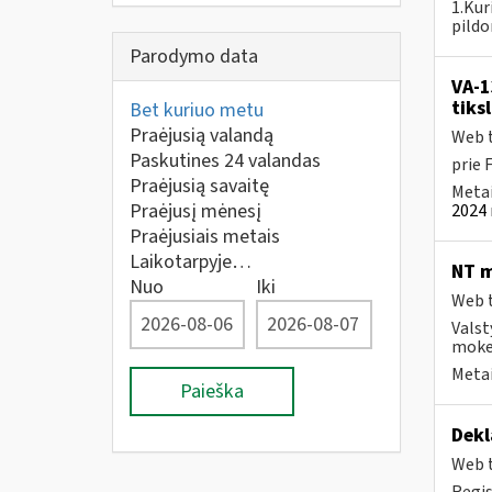
1.Kur
pildo
Parodymo data
VA-1
tiks
Bet kuriuo metu
Praėjusią valandą
Web t
Paskutines 24 valandas
prie 
Praėjusią savaitę
Metai
Praėjusį mėnesį
2024 
Praėjusiais metais
Laikotarpyje…
NT m
Nuo
Iki
Web t
Valst
mokes
Metai
Paieška
Dekl
Web t