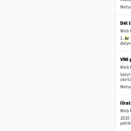
Metai
Dėl 
Web t
1.
Ar
dalyv
VMI 
Web t
Valst
skirt
Metai
Išra
Web t
2020 
pati