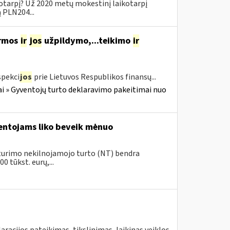
kotarpį? Už 2020 metų mokestinį laikotarpį
ą PLN204...
ormos
ir
jos
užpildymo,...teikimo
ir
spekci
jos
prie Lietuvos Respublikos finansų...
i » Gyventojų turto deklaravimo pakeitimai nuo
ventojams liko beveik mėnuo
ų turimo nekilnojamojo turto (NT) bendra
 tūkst. eurų,...