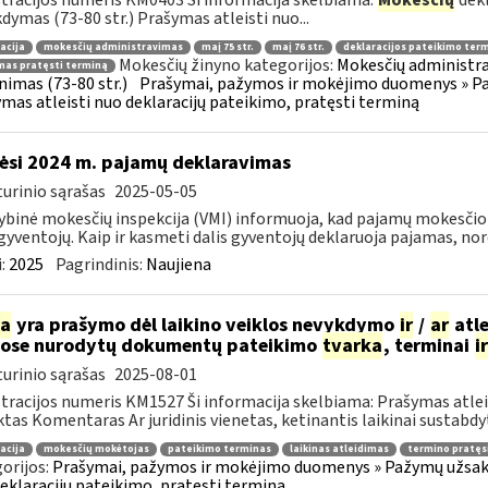
tracijos numeris KM0403 Ši informacija skelbiama:
Mokesčių
dekl
dymas (73-80 str.) Prašymas atleisti nuo...
acija
mokesčių administravimas
maį 75 str.
maį 76 str.
deklaracijos pateikimo ter
Mokesčių žinyno kategorijos:
Mokesčių administra
mas pratęsti terminą
inimas (73-80 str.)
Prašymai, pažymos ir mokėjimo duomenys » Pa
mas atleisti nuo deklaracijų pateikimo, pratęsti terminą
ėsi 2024 m. pajamų deklaravimas
urinio sąrašas
2025-05-05
ybinė mokesčių inspekcija (VMI) informuoja, kad pajamų mokesčio d
gyventojų. Kaip ir kasmeti dalis gyventojų deklaruoja pajamas, nor
:
2025
Pagrindinis:
Naujiena
ia
yra prašymo dėl laikino veiklos nevykdymo
ir
/
ar
atle
ose nurodytų dokumentų pateikimo
tvarka
, terminai
ir
urinio sąrašas
2025-08-01
tracijos numeris KM1527 Ši informacija skelbiama: Prašymas atlei
tas Komentaras Ar juridinis vienetas, ketinantis laikinai sustabdyt
acija
mokesčių mokėtojas
pateikimo terminas
laikinas atleidimas
termino pratę
orijos:
Prašymai, pažymos ir mokėjimo duomenys » Pažymų užsaky
eklaracijų pateikimo, pratęsti terminą