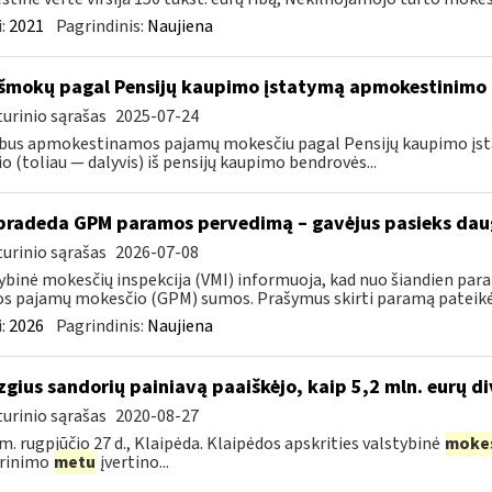
:
2021
Pagrindinis:
Naujiena
išmokų pagal Pensijų kaupimo įstatymą apmokestinimo
urinio sąrašas
2025-07-24
bus apmokestinamos pajamų mokesčiu pagal Pensijų kaupimo įstat
io (toliau — dalyvis) iš pensijų kaupimo bendrovės...
pradeda GPM paramos pervedimą – gavėjus pasieks daug
urinio sąrašas
2026-07-08
ybinė mokesčių inspekcija (VMI) informuoja, kad nuo šiandien par
os pajamų mokesčio (GPM) sumos. Prašymus skirti paramą pateikė 5
:
2026
Pagrindinis:
Naujiena
izgius sandorių painiavą paaiškėjo, kaip 5,2 mln. eurų d
urinio sąrašas
2020-08-27
m. rugpjūčio 27 d., Klaipėda. Klaipėdos apskrities valstybinė
moke
krinimo
metu
įvertino...