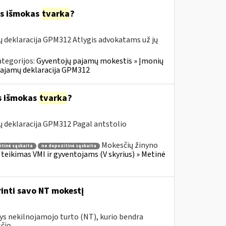
ės išmokas
tvarka
?
 deklaracija GPM312 Atlygis advokatams už jų
ategorijos:
Gyventojų pajamų mokestis » Įmonių
 pajamų deklaracija GPM312
s išmokas
tvarka
?
 deklaracija GPM312 Pagal antstolio
Mokesčių žinyno
tinė sąskaita
ne depozitinė sąskaita
teikimas VMI ir gyventojams (V skyrius) » Metinė
rinti savo NT mokestį
tys nekilnojamojo turto (NT), kurio bendra
io...