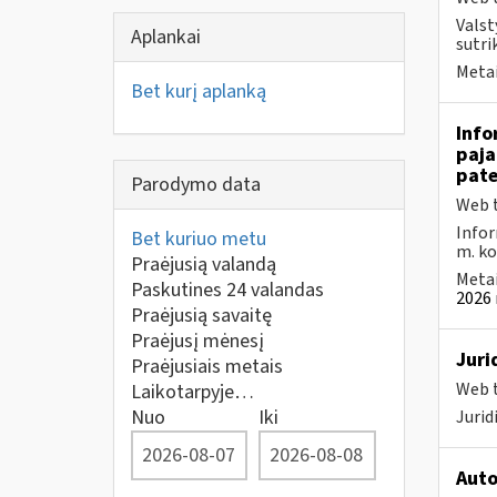
Valst
Aplankai
sutri
Metai
Bet kurį aplanką
Info
paja
pate
Parodymo data
Web t
Infor
Bet kuriuo metu
m. kov
Praėjusią valandą
Metai
Paskutines 24 valandas
2026 
Praėjusią savaitę
Praėjusį mėnesį
Juri
Praėjusiais metais
Web t
Laikotarpyje…
Nuo
Iki
Juri
Auto