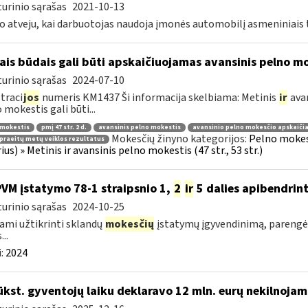
urinio sąrašas
2021-10-13
o atveju, kai darbuotojas naudoja įmonės automobilį asmeniniais ti
ais būdais gali būti apskaičiuojamas avansinis pelno m
urinio sąrašas
2024-07-10
traci
jos
numeris KM1437 Ši informacija skelbiama: Metinis
ir
avan
 mokestis gali būti...
 mokestis
pmį 47 str. 2 d.
avansinis pelno mokestis
avansinio pelno mokesčio apskaiči
Mokesčių žinyno kategorijos:
Pelno mokes
praeitų metų veiklos rezultatus
rius) » Metinis ir avansinis pelno mokestis (47 str., 53 str.)
PVM įstatymo 78-1 straipsnio 1,
2
ir
5 dalies apibendrin
urinio sąrašas
2024-10-25
ami užtikrinti sklandų
mokesčių
įstatymų įgyvendinimą, parengė
...
:
2024
ūkst. gyventojų laiku deklaravo 12 mln. eurų nekilnoja