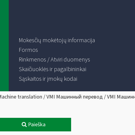
Mokesčių mokėtojų informacija
Formos
Rinkmenos / Atviri duomenys
Skaičiuoklės ir pagalbininkai
Sąskaitos ir įmokų kodai
Machine translation / VMI Машинный перевод / VMI Машин
Paieška