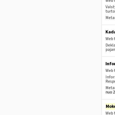
Web t
Valst
turto
Metai
Kad
Web t
Dekla
pajam
Info
Web t
Info
Respu
Metai
nuo 2
Moke
Web t