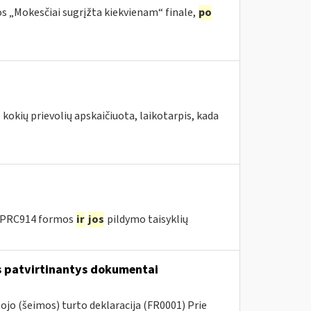
os „Mokesčiai sugrįžta kiekvienam“ finale,
po
okių prievolių apskaičiuota, laikotarpis, kada
u PRC914 formos
ir
jos
pildymo taisyklių
us patvirtinantys dokumentai
jo (šeimos) turto deklaracija (FR0001) Prie