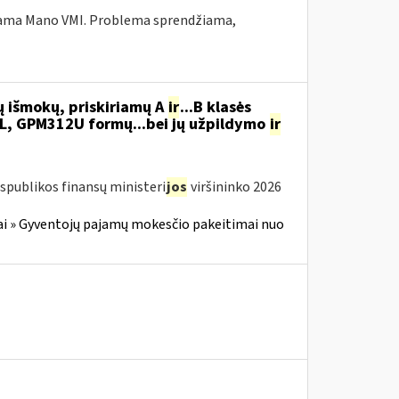
ekiama Mano VMI. Problema sprendžiama,
ų išmokų, priskiriamų A
ir
...B klasės
, GPM312U formų...bei jų užpildymo
ir
spublikos finansų ministeri
jos
viršininko 2026
i » Gyventojų pajamų mokesčio pakeitimai nuo