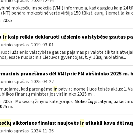
urinio sąrašas
2025-12-16
ybinė mokesčių inspekcija (VMI) informuoja, kad daugiau kaip 24 t
 (NT) bendra mokestinė vertė viršija 150 tūkst. eurų, šiemet laiku d
:
2025
a
ir
kaip reikia deklaruoti užsienio valstybėse gautas p
urinio sąrašas
2019-03-01
ruoti užsienio valstybėse gautas pajamas privalote tik tais atvejai
os, esate nuolatinis Lietuvos gyventojas, t. y.: Jūsų nuolatinė...
rmacinis pranešimas dėl VMI prie FM viršininko 2025 m.
urinio sąrašas
2025-04-22
rmuojame, kad parengėme
ir
patvirtinome šiuos teisės aktus: 1. V
blikos finansų ministerijos viršininko 2025 m....
:
2025
Mokesčių žinyno kategorijos:
Mokesčių įstatymų pakeitima
025 m.
sčių
viktorinos finalas: naujovės
ir
atkakli kova dėl nug
urinio sąrašas
2024-11-26