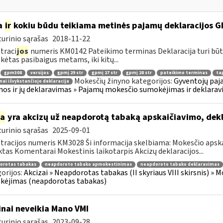
a
ir
kokiu būdu teikiama metinės pajamų deklaracijos 
urinio sąrašas
2018-11-22
traci
jos
numeris KM0142 Pateikimo terminas Deklaracija turi būt
ėtas pasibaigus metams, iki kitų...
gpm308
versijos
gpmį 29 str
gpmį 27 str
gpmį 28 str
pateikimo terminas
tap
Mokesčių žinyno kategorijos:
Gyventojų paj
nai išvykstančiojo deklaracija
os ir jų deklaravimas » Pajamų mokesčio sumokėjimas ir deklarav
ia
yra akcizų už neapdorotą tabaką apskaičiavimo, de
urinio sąrašas
2025-09-01
tracijos numeris KM3028 Ši informacija skelbiama: Mokesčio apsk
tas Komentarai Mokestinis laikotarpis Akcizų deklaracijos...
orotas tabakas
neapdoroto tabako apmokestinimas
neapdoroto tabako deklaravimas
orijos:
Akcizai » Neapdorotas tabakas (II skyriaus VIII skirsnis) » 
kėjimas (neapdorotas tabakas)
inai neveikia Mano VMI
urinio sąrašas
2023-09-28