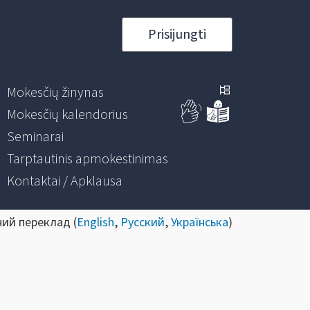
Prisijungti
Mokesčių žinynas
Mokesčių kalendorius
Seminarai
Tarptautinis apmokestinimas
Kontaktai / Apklausa
ний переклад (
English
,
Русский
,
Українська
)