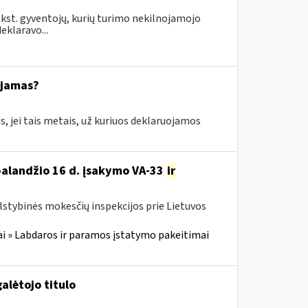
ūkst. gyventojų, kurių turimo nekilnojamojo
eklaravo...
ajamas?
s, jei tais metais, už kuriuos deklaruojamos
 balandžio 16 d. įsakymo VA-33
ir
alstybinės mokesčių inspekcijos prie Lietuvos
i » Labdaros ir paramos įstatymo pakeitimai
alėtojo titulo