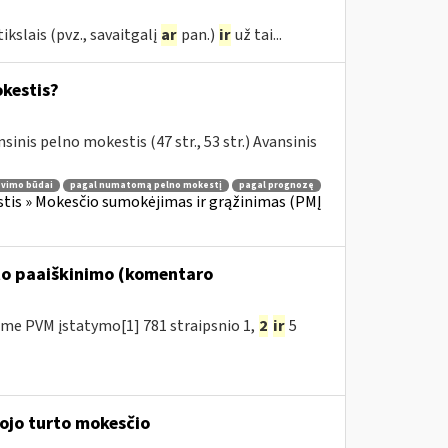
kslais (pvz., savaitgalį
ar
pan.)
ir
už tai...
okestis?
sinis pelno mokestis (47 str., 53 str.) Avansinis
avimo būdai
pagal numatomą pelno mokestį
pagal prognozę
tis » Mokesčio sumokėjimas ir grąžinimas (PMĮ
to paaiškinimo (komentaro
me PVM įstatymo[1] 781 straipsnio 1,
2
ir
5
mojo turto mokesčio