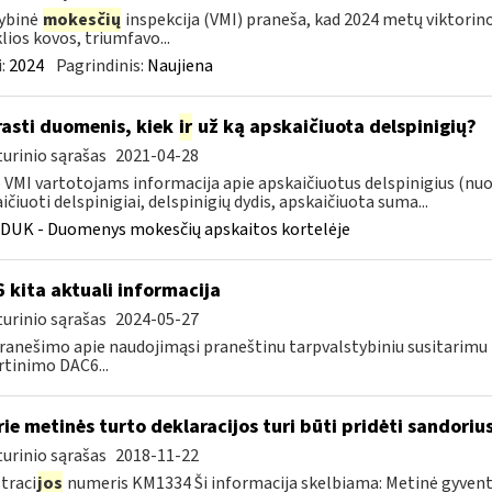
ybinė
mokesčių
inspekcija (VMI) praneša, kad 2024 metų viktorin
lios kovos, triumfavo...
:
2024
Pagrindinis:
Naujiena
rasti duomenis, kiek
ir
už ką apskaičiuota delspinigių?
urinio sąrašas
2021-04-28
VMI vartotojams informacija apie apskaičiuotus delspinigius (nuo k
ičiuoti delspinigiai, delspinigių dydis, apskaičiuota suma...
DUK - Duomenys mokesčių apskaitos kortelėje
 kita aktuali informacija
urinio sąrašas
2024-05-27
ranešimo apie naudojimąsi praneštinu tarpvalstybiniu susitarim
rtinimo DAC6...
ie metinės turto deklaracijos turi būti pridėti sandori
urinio sąrašas
2018-11-22
traci
jos
numeris KM1334 Ši informacija skelbiama: Metinė gyvento