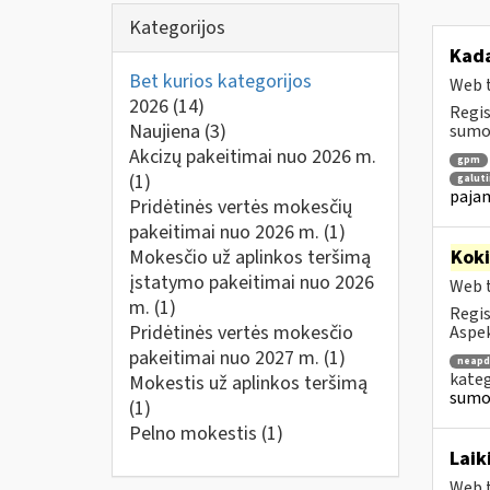
Kategorijos
Kad
Bet kurios kategorijos
Web t
2026
(14)
Regis
Naujiena
(3)
sumok
Akcizų pakeitimai nuo 2026 m.
gpm
(1)
galuti
pajam
Pridėtinės vertės mokesčių
pakeitimai nuo 2026 m.
(1)
Mokesčio už aplinkos teršimą
Kok
įstatymo pakeitimai nuo 2026
Web t
m.
(1)
Regis
Pridėtinės vertės mokesčio
Aspek
pakeitimai nuo 2027 m.
(1)
neapd
kateg
Mokestis už aplinkos teršimą
sumo
(1)
Pelno mokestis
(1)
Laik
Web t