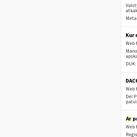
Valst
atkak
Metai
Kur 
Web t
Mano 
apska
DUK:
DAC6
Web t
Dėl P
patvi
Ar
pr
Web t
Regis