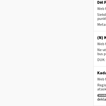
Dėl 
Web t
Siekd
punkt
Metai
(N) 
Web t
Ne vė
bus pa
DUK:
Kad
Web t
Regis
atask
atask
dekla