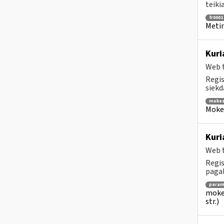
teiki
fr0001
Metin
Kuri
Web t
Regis
siekd
mokes
Mokes
Kuri
Web t
Regis
pagalb
para
mokes
str.)