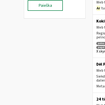
Web t
Paieška
Ar
tu
Koki
Web t
Regis
pelno
pelno
pagal 
X sky
Dėl 
Web t
Siekd
dalies
Metai
24 t