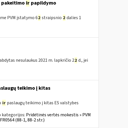
o pakeitimo
ir
papildymo
ėme PVM įstatymo 6
2
straipsnio
2
dalies 1
tabdytas nesulaukus 2021 m. lapkričio 2
2
d., jei
slaugų teikimo į kitas
o
ir
paslaugų teikimo į kitas ES valstybes
 kategorijos:
Pridėtinės vertės mokestis » PVM
FR0564 (88-1, 88-2 str.)