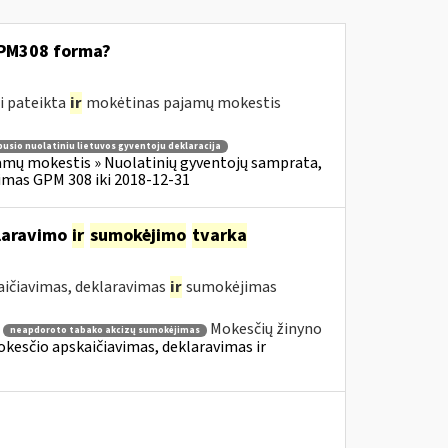
GPM308 forma?
i pateikta
ir
mokėtinas pajamų mokestis
usio nuolatiniu lietuvos gyventoju deklaracija
amų mokestis » Nuolatinių gyventojų samprata,
imas GPM 308 iki 2018-12-31
klaravimo
ir
sumokėjimo
tvarka
aičiavimas, deklaravimas
ir
sumokėjimas
Mokesčių žinyno
neapdoroto tabako akcizų sumokėjimas
Mokesčio apskaičiavimas, deklaravimas ir