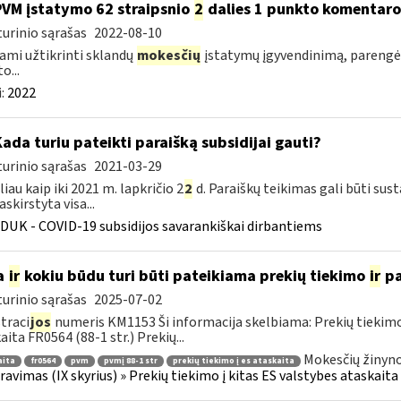
PVM įstatymo 62 straipsnio
2
dalies 1 punkto komentar
urinio sąrašas
2022-08-10
ami užtikrinti sklandų
mokesčių
įstatymų įgyvendinimą, pareng
o...
:
2022
Kada turiu pateikti paraišką subsidijai gauti?
urinio sąrašas
2021-03-29
liau kaip iki 2021 m. lapkričio 2
2
d. Paraiškų teikimas gali būti sus
skirstyta visa...
DUK - COVID-19 subsidijos savarankiškai dirbantiems
a
ir
kokiu būdu turi būti pateikiama prekių tiekimo
ir
pa
urinio sąrašas
2025-07-02
traci
jos
numeris KM1153 Ši informacija skelbiama: Prekių tiekim
aita FR0564 (88-1 str.) Prekių...
Mokesčių žinyno
aita
fr0564
pvm
pvmį 88-1 str
prekių tiekimo į es ataskaita
ravimas (IX skyrius) » Prekių tiekimo į kitas ES valstybes ataskaita 