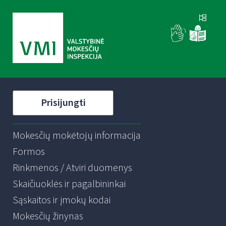
Prisijungti
Mokesčių mokėtojų informacija
Formos
Rinkmenos / Atviri duomenys
Skaičiuoklės ir pagalbininkai
Sąskaitos ir įmokų kodai
Mokesčių žinynas