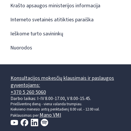
Krašto apsaugos ministerijos informacija
Interneto svetainės atitikties paraiška
Ieškome turto savininkų
Nuorodos
Konsultacijos mokesčių klausimais ir paslaugos
gyventojams:
+370 5 260 5060
Darbo laikas: I-IV 8.00-17.00, V 8.00-15.45.
Prieššventinę dieną - viena valanda trumpiau.
Kiekvieno mėnesio antrą penktadienį 8.00 val. - 12.00 val.
Mano VMI
Paklausimas per