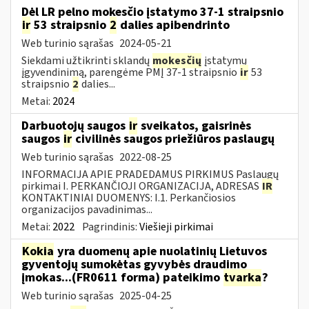
Dėl LR pelno mokesčio įstatymo 37-1 straipsnio
ir
53 straipsnio
2
dalies apibendrinto
Web turinio sąrašas
2024-05-21
Siekdami užtikrinti sklandų
mokesčių
įstatymų
įgyvendinimą, parengėme PMĮ 37-1 straipsnio
ir
53
straipsnio
2
dalies...
Metai:
2024
Darbuotojų saugos
ir
sveikatos, gaisrinės
saugos
ir
civilinės saugos priežiūros paslaugų
Web turinio sąrašas
2022-08-25
INFORMACIJA APIE PRADEDAMUS PIRKIMUS Paslaugų
pirkimai I. PERKANČIOJI ORGANIZACIJA, ADRESAS
IR
KONTAKTINIAI DUOMENYS: I.1. Perkančiosios
organizacijos pavadinimas...
Metai:
2022
Pagrindinis:
Viešieji pirkimai
Kokia
yra duomenų apie nuolatinių Lietuvos
gyventojų sumokėtas gyvybės draudimo
įmokas...(FR0611 forma) pateikimo
tvarka
?
Web turinio sąrašas
2025-04-25