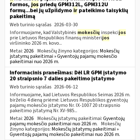
formos,
jos
priedų GPM312L, GPM312U
formų...bei jų užpildymo
ir
pateikimo taisyklių
pakeitimą
Web turinio sąrašas
2026-03-30
Informuojame, kad Valstybinės
mokesčių
inspekci
jos
prie Lietuvos Respublikos finansų ministeri
jos
viršininko 2026 m. kovo...
Metai:
2026
Mokesčių žinyno kategorijos:
Mokesčių
įstatymų pakeitimai » Gyventojų pajamų mokesčio
pakeitimai nuo 2026 m.
Informacinis pranešimas: Dėl LR GPM įstatymo
20 straipsnio 7 dalies pakeitimo įstatymo
Web turinio sąrašas
2026-06-12
Informuojame, kad Lietuvos Respublikos Seimas 2026 m.
birželio 4 dieną priėmė: Lietuvos Respublikos gyventojų
pajamų mokesčio įstatymo Nr. IX-1007 20 straipsnio
pakeitimo įstatymą Nr. XV-985...
Metai:
2026
Mokesčių įstatymų pakeitimai:
Gyventojų
pajamų mokesčio pakeitimai nuo 2026 m.
Mokesčių
žinyno kategorijos:
Mokesčių įstatymų pakeitimai »
Gyventojų pajamų mokesčio pakeitimai nuo 2026 m.