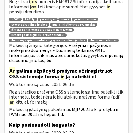
Registraci
jos
numeris KM0812 Ši informacija skelbiama:
Informaci
jos
teikimas apie sumokėtas gyvybės
ir
pensijų draudimo...
fr0611
fr0611p
gyventojas
įmonė
juridinis asmuo
gyvybės draudimo įmokos
nuolatinis lietuvos gyventojas
išmoka ne tik įvykus draudžiamajam įvykiui
išmoka pasibaigus sutarties terminui
duomenys apie sumokėtas gyvybės draudimo įmokas
duomenų teikimas
Mokesčių žinyno kategorijos:
Prašymai, pažymos ir
mokėjimo duomenys » Duomenų teikimas VMI »
Informacijos teikimas apie sumokėtas gyvybės ir pensijų
draudimo įmokas, bū
Ar
galima užpildyti prašymo užsiregistruoti
OSS sistemoje formą
ir
ją pateikti el
Web turinio sąrašas
2021-06-16
Registracijos prašymą OSS sistemoje galima pateikti tik
internetu, todėl nėra jokių atskirų prašymo formų (pdf
ar
kitų el. formatų).
Mokesčių įstatymų pakeitimai:
MĮP 2021 » E-prekyba ir
PVM nuo 2021 m. liepos 1 d.
Kaip pasinaudoti lengvata?
Web turinio sąrašas
2020-02-20