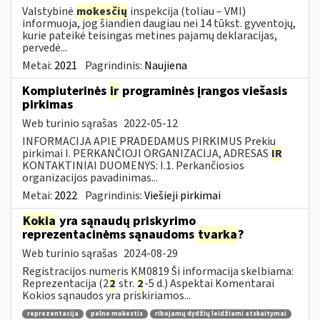
Valstybinė
mokesčių
inspekcija (toliau – VMI)
informuoja, jog šiandien daugiau nei 14 tūkst. gyventojų,
kurie pateikė teisingas metines pajamų deklaracijas,
pervedė...
Metai:
2021
Pagrindinis:
Naujiena
Kompiuterinės
ir
programinės įrangos viešasis
pirkimas
Web turinio sąrašas
2022-05-12
INFORMACIJA APIE PRADEDAMUS PIRKIMUS Prekių
pirkimai I. PERKANČIOJI ORGANIZACIJA, ADRESAS
IR
KONTAKTINIAI DUOMENYS: I.1. Perkančiosios
organizacijos pavadinimas...
Metai:
2022
Pagrindinis:
Viešieji pirkimai
Kokia
yra sąnaudų priskyrimo
reprezentacinėms sąnaudoms
tvarka
?
Web turinio sąrašas
2024-08-29
Registracijos numeris KM0819 Ši informacija skelbiama:
Reprezentacija (2
2
str.
2
-5 d.) Aspektai Komentarai
Kokios sąnaudos yra priskiriamos...
reprezentacija
pelno mokestis
ribojamų dydžių leidžiami atskaitymai