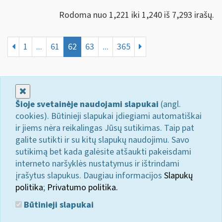
Rodoma nuo 1,221 iki 1,240 iš 7,293 irašų.
1
...
61
62
63
...
365
Uždaryti
Šioje svetainėje naudojami slapukai
(angl.
cookies). Būtinieji slapukai įdiegiami automatiškai
ir jiems nėra reikalingas Jūsų sutikimas. Taip pat
galite sutikti ir su kitų slapukų naudojimu. Savo
sutikimą bet kada galėsite atšaukti pakeisdami
interneto naršyklės nustatymus ir ištrindami
įrašytus slapukus. Daugiau informacijos
Slapukų
politika
;
Privatumo politika.
Būtinieji slapukai