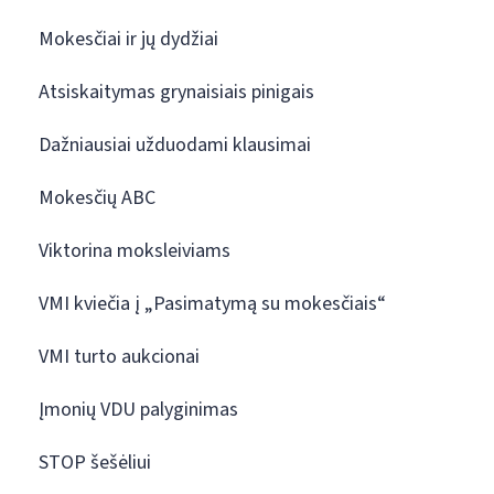
Mokesčiai ir jų dydžiai
Atsiskaitymas grynaisiais pinigais
Dažniausiai užduodami klausimai
Mokesčių ABC
Viktorina moksleiviams
VMI kviečia į „Pasimatymą su mokesčiais“
VMI turto aukcionai
Įmonių VDU palyginimas
STOP šešėliui