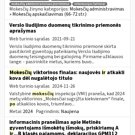
mokesčių administratoriaus įvertinimas
informacijos šaltiniai
Mokesčių žinyno kategorijos:
Mokesčių administravimas
» Mokesčių apskaičiavimas (66-72 str.)
Verslo liudijimo duomenų tikrinimo priemonės
aprašymas
Web turinio sąrašas
2021-09-21
Verslo liudijimo duomenų tikrinimo priemonė skirta
pasitikrint gyventojų pateikiamų Verslo liudijimo
duomenų teisingumą bei galiojimą. Pirmame užklausos
lange: - pasirinkite metus, kuriems buvo...
Mokesčių
viktorinos finalas: naujovės
ir
atkakli
kova dėl nugalėtojo titulo
Web turinio sąrašas
2024-11-26
Valstybinė
mokesčių
inspekcija (VMI) praneša, kad 2024
metų viktorinos „Mokesčiai sugrįžta kiekvienam“ finale,
po
atkaklios kovos, triumfavo...
Metai:
2024
Pagrindinis:
Naujiena
Informacinis pranešimas apie Metinės
gyventojams išmokėtų išmokų, priskiriamų A
ir
...B klasės pajamoms, deklaracijos GPM312