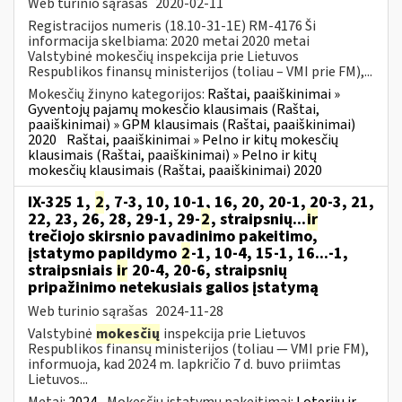
Web turinio sąrašas
2020-02-11
Registracijos numeris (18.10-31-1E) RM-4176 Ši
informacija skelbiama: 2020 metai 2020 metai
Valstybinė mokesčių inspekcija prie Lietuvos
Respublikos finansų ministerijos (toliau – VMI prie FM),...
Mokesčių žinyno kategorijos:
Raštai, paaiškinimai »
Gyventojų pajamų mokesčio klausimais (Raštai,
paaiškinimai) » GPM klausimais (Raštai, paaiškinimai)
2020
Raštai, paaiškinimai » Pelno ir kitų mokesčių
klausimais (Raštai, paaiškinimai) » Pelno ir kitų
mokesčių klausimais (Raštai, paaiškinimai) 2020
IX-325 1,
2
, 7-3, 10, 10-1, 16, 20, 20-1, 20-3, 21,
22, 23, 26, 28, 29-1, 29-
2
, straipsnių...
ir
trečiojo skirsnio pavadinimo pakeitimo,
įstatymo papildymo
2
-1, 10-4, 15-1, 16...-1,
straipsniais
ir
20-4, 20-6, straipsnių
pripažinimo netekusiais galios įstatymą
Web turinio sąrašas
2024-11-28
Valstybinė
mokesčių
inspekcija prie Lietuvos
Respublikos finansų ministerijos (toliau — VMI prie FM),
informuoja, kad 2024 m. lapkričio 7 d. buvo priimtas
Lietuvos...
Metai:
2024
Mokesčių įstatymų pakeitimai:
Loterijų ir