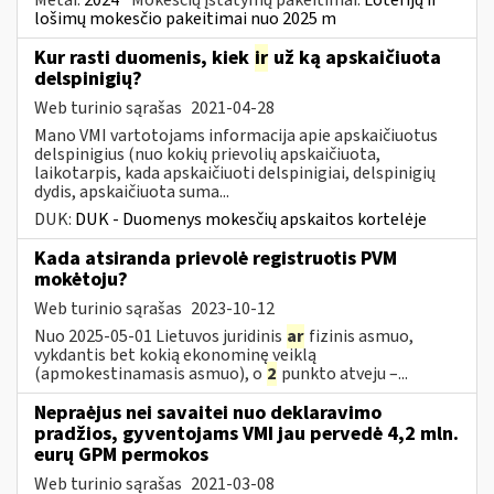
lošimų mokesčio pakeitimai nuo 2025 m
Kur rasti duomenis, kiek
ir
už ką apskaičiuota
delspinigių?
Web turinio sąrašas
2021-04-28
Mano VMI vartotojams informacija apie apskaičiuotus
delspinigius (nuo kokių prievolių apskaičiuota,
laikotarpis, kada apskaičiuoti delspinigiai, delspinigių
dydis, apskaičiuota suma...
DUK:
DUK - Duomenys mokesčių apskaitos kortelėje
Kada atsiranda prievolė registruotis PVM
mokėtoju?
Web turinio sąrašas
2023-10-12
Nuo 2025-05-01 Lietuvos juridinis
ar
fizinis asmuo,
vykdantis bet kokią ekonominę veiklą
(apmokestinamasis asmuo), o
2
punkto atveju –...
Nepraėjus nei savaitei nuo deklaravimo
pradžios, gyventojams VMI jau pervedė 4,2 mln.
eurų GPM permokos
Web turinio sąrašas
2021-03-08