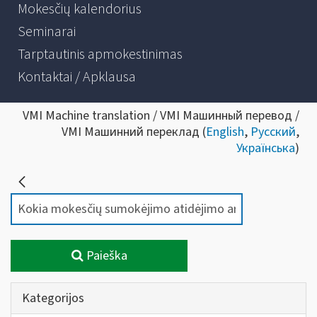
Mokesčių kalendorius
Seminarai
Tarptautinis apmokestinimas
Kontaktai / Apklausa
VMI Machine translation / VMI Машинный перевод /
VMI Машинний переклад (
English
,
Русский
,
Українська
)
Paieška
Kategorijos