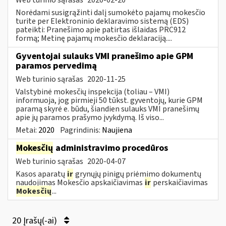
Norėdami susigrąžinti dalį sumokėto pajamų mokesčio
turite per Elektroninio deklaravimo sistemą (EDS)
pateikti: Pranešimo apie patirtas išlaidas PRC912
formą; Metinę pajamų mokesčio deklaraciją....
Gyventojai sulauks VMI pranešimo apie GPM
paramos pervedimą
Web turinio sąrašas
2020-11-25
Valstybinė mokesčių inspekcija (toliau – VMI)
informuoja, jog pirmieji 50 tūkst. gyventojų, kurie GPM
paramą skyrė e. būdu, šiandien sulauks VMI pranešimų
apie jų paramos prašymo įvykdymą. Iš viso...
Metai:
2020
Pagrindinis:
Naujiena
Mokesčių
administravimo procedūros
Web turinio sąrašas
2020-04-07
Kasos aparatų
ir
grynųjų pinigų priėmimo dokumentų
naudojimas Mokesčio apskaičiavimas
ir
perskaičiavimas
Mokesčių
...
20 Įrašų(-ai)