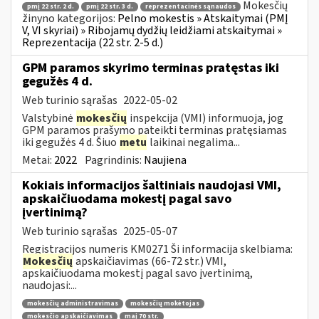
Mokesčių
pmį 22 str. 2 d.
pmį 22 str. 3 d.
reprezentacinės sąnaudos
žinyno kategorijos:
Pelno mokestis » Atskaitymai (PMĮ
V, VI skyriai) » Ribojamų dydžių leidžiami atskaitymai »
Reprezentacija (22 str. 2-5 d.)
GPM paramos skyrimo terminas pratęstas iki
gegužės 4 d.
Web turinio sąrašas
2022-05-02
Valstybinė
mokesčių
inspekcija (VMI) informuoja, jog
GPM paramos prašymo pateikti terminas pratęsiamas
iki gegužės 4 d. Šiuo
metu
laikinai negalima...
Metai:
2022
Pagrindinis:
Naujiena
Kokiais informacijos šaltiniais naudojasi VMI,
apskaičiuodama mokestį pagal savo
įvertinimą?
Web turinio sąrašas
2025-05-07
Registracijos numeris KM0271 Ši informacija skelbiama:
Mokesčių
apskaičiavimas (66-72 str.) VMI,
apskaičiuodama mokestį pagal savo įvertinimą,
naudojasi:...
mokesčių administravimas
mokesčių mokėtojas
mokesčio apskaičiavimas
maį 70 str.