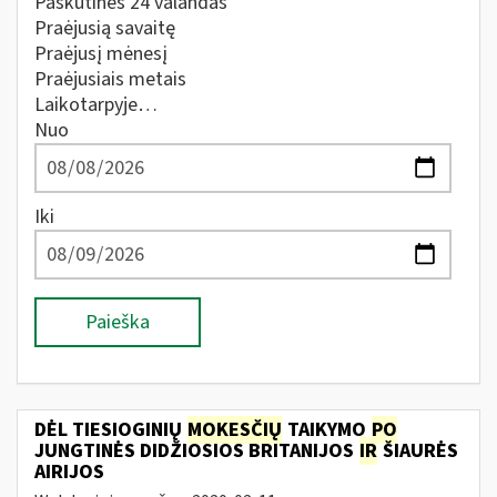
Paskutines 24 valandas
Praėjusią savaitę
Praėjusį mėnesį
Praėjusiais metais
Laikotarpyje…
Nuo
Iki
Paieška
DĖL TIESIOGINIŲ
MOKESČIŲ
TAIKYMO
PO
JUNGTINĖS DIDŽIOSIOS BRITANIJOS
IR
ŠIAURĖS
AIRIJOS