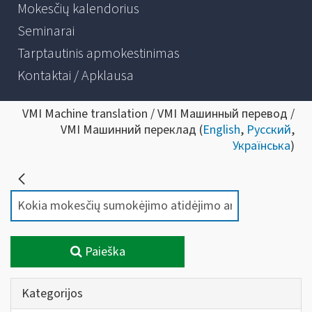
Mokesčių kalendorius
Seminarai
Tarptautinis apmokestinimas
Kontaktai / Apklausa
VMI Machine translation / VMI Машинный перевод /
VMI Машинний переклад (
English
,
Русский
,
Українська
)
Paieška
Kategorijos