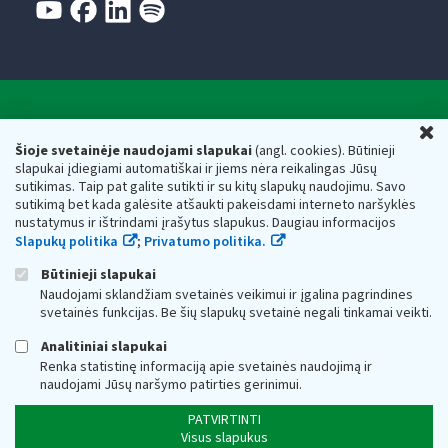
Valstybinė mokesčių inspekcija prie Lietuvos
U
Respublikos finansų ministerijos
Šioje svetainėje naudojami slapukai
(angl. cookies). Būtinieji
slapukai įdiegiami automatiškai ir jiems nėra reikalingas Jūsų
Biudžetinė įstaiga. Juridinio asmens kodas — 188659752,
sutikimas. Taip pat galite sutikti ir su kitų slapukų naudojimu. Savo
adresas: Vasario 16-osios g. 14, 01107 Vilnius, Lietuva, el.paštas:
sutikimą bet kada galėsite atšaukti pakeisdami interneto naršyklės
vmi@vmi.lt
, E. pristatymo dėžutės adresas 188659752
nustatymus ir ištrindami įrašytus slapukus. Daugiau informacijos
Duomenys apie Valstybinę mokesčių inspekciją prie Lietuvos
Slapukų politika
;
Privatumo politika.
Respublikos finansų ministerijos kaupiami ir saugomi Juridinių
asmenų registre
Būtinieji slapukai
Naudojami sklandžiam svetainės veikimui ir įgalina pagrindines
svetainės funkcijas. Be šių slapukų svetainė negali tinkamai veikti.
Analitiniai slapukai
Renka statistinę informaciją apie svetainės naudojimą ir
naudojami Jūsų naršymo patirties gerinimui.
PATVIRTINTI
Visus slapukus