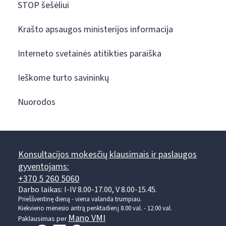
STOP šešėliui
Krašto apsaugos ministerijos informacija
Interneto svetainės atitikties paraiška
Ieškome turto savininkų
Nuorodos
Konsultacijos mokesčių klausimais ir paslaugos
gyventojams:
+370 5 260 5060
Darbo laikas: I-IV 8.00-17.00, V 8.00-15.45.
Prieššventinę dieną - viena valanda trumpiau.
Kiekvieno mėnesio antrą penktadienį 8.00 val. - 12.00 val.
Mano VMI
Paklausimas per