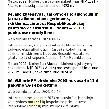
Metai:
2022
Mokesčių įstatymų pakeitimai:
MĮP 2021 »
Akcizų mokesčių pakeitimai nuo 2023 m.
Dėl akcizų lengvatų taikymo etilo alkoholiui
ir
(arba) alkoholiniams gėrimams,
skirtiems...Lietuvos Respublikos akcizų
įstatymo 27 straipsnio 1 dalies 4–7
ir
9
punktuose nurodytiems
Web turinio sąrašas
2023-10-17
Informuojame, kad patvirtintas[1] Akcizų lengvatų
taikymo etilo alkoholiui ir (arba) alkoholiniams
gėrimams, skirtiems Lietuvos Respublikos akcizų
įstatymo 27 straipsnio 1 dalies 4–7 ir 9 punktuose...
Metai:
2023
Mokesčiai:
Akcizai
Mokesčių įstatymų
pakeitimai:
MĮP 2021 » Akcizų mokesčių pakeitimai nuo
2023 m.
Akcizų pakeitimai nuo 2024 m.
Dėl VMI prie FM viršininko 2008 m. vasario 11 d.
įsakymo VA-14 pakeitimo
Web turinio sąrašas
2023-01-04
Informuojame, kad nuo 2023 m. sausio 1 d. įsigaliojo
Valstybinės
mokesčių
inspekcijos prie Lietuvos
Respublikos finansų ministerijos viršininko...