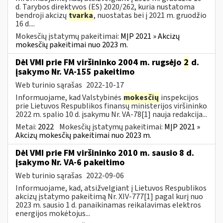
d. Tarybos direktyvos (ES) 2020/262, kuria nustatoma
bendroji akcizų
tvarka
, nuostatas bei į 2021 m. gruodžio
16 d....
Mokesčių įstatymų pakeitimai:
MĮP 2021 » Akcizų
mokesčių pakeitimai nuo 2023 m.
Dėl VMI prie FM viršininko 2004 m. rugsėjo
2
d.
įsakymo Nr. VA-155 pakeitimo
Web turinio sąrašas
2022-10-17
Informuojame, kad Valstybinės
mokesčių
inspekcijos
prie Lietuvos Respublikos finansų ministerijos viršininko
2022 m. spalio 10 d. įsakymu Nr. VA-78[1] nauja redakcija...
Metai:
2022
Mokesčių įstatymų pakeitimai:
MĮP 2021 »
Akcizų mokesčių pakeitimai nuo 2023 m.
Dėl VMI prie FM viršininko 2010 m. sausio 8 d.
įsakymo Nr. VA-6 pakeitimo
Web turinio sąrašas
2022-09-06
Informuojame, kad, atsižvelgiant į Lietuvos Respublikos
akcizų įstatymo pakeitimą Nr. XIV-777[1] pagal kurį nuo
2023 m. sausio 1 d. panaikinamas reikalavimas elektros
energijos mokėtojus...