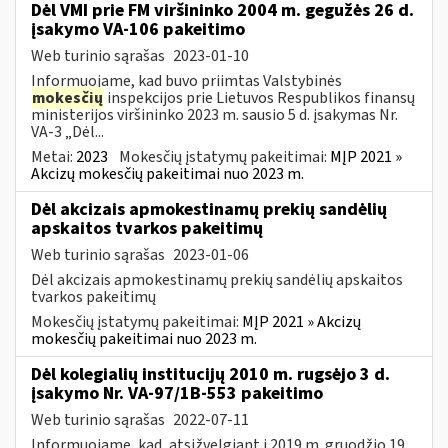
Dėl VMI prie FM viršininko 2004 m. gegužės 26 d.
įsakymo VA-106 pakeitimo
Web turinio sąrašas
2023-01-10
Informuojame, kad buvo priimtas Valstybinės
mokesčių
inspekcijos prie Lietuvos Respublikos finansų
ministerijos viršininko 2023 m. sausio 5 d. įsakymas Nr.
VA-3 „Dėl...
Metai:
2023
Mokesčių įstatymų pakeitimai:
MĮP 2021 »
Akcizų mokesčių pakeitimai nuo 2023 m.
Dėl akcizais apmokestinamų prekių sandėlių
apskaitos tvarkos pakeitimų
Web turinio sąrašas
2023-01-06
Dėl akcizais apmokestinamų prekių sandėlių apskaitos
tvarkos pakeitimų
Mokesčių įstatymų pakeitimai:
MĮP 2021 » Akcizų
mokesčių pakeitimai nuo 2023 m.
Dėl kolegialių institucijų 2010 m. rugsėjo 3 d.
įsakymo Nr. VA-97/1B-553 pakeitimo
Web turinio sąrašas
2022-07-11
Informuojame, kad, atsižvelgiant į 2019 m. gruodžio 19