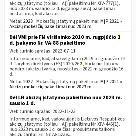
akcizų įstatymo (toliau − AĮ) pakeitimu Nr. XIV-777[1],
nuo 2023 m. vasario 13 d. įsigalioja šie AĮ pakeitimai:
nustatoma, kad akcizais...
Metai:
2023
Mokesčių įstatymų pakeitimai:
MĮP 2021 »
Akcizų mokesčių pakeitimai nuo 2023 m.
Dėl VMI prie FM viršininko 2010 m. rugpjūčio
2
d. įsakymo Nr. VA-88 pakeitimo
Web turinio sąrašas
2022-07-11
Informuojame, kad, atsižvelgdami į 2019 m. gruodžio 19
d. Tarybos direktyvos (ES) 2020/26
2
, kuria nustatoma
bendroji akcizų tvarka, nuostatas, į 2021 m. gruodžio 16
d....
Metai:
2022
Mokesčių įstatymų pakeitimai:
MĮP 2021 »
Akcizų mokesčių pakeitimai nuo 2023 m.
Dėl LR akcizų įstatymo pakeitimo nuo 2023 m.
sausio 1 d.
Web turinio sąrašas
2022-11-23
Informuojame, kad, vadovaujantis Lietuvos Respublikos
akcizų įstatymo (toliau − AĮ) pakeitimu Nr. XIV-446[1],
nuo 2023 m. sausio 1 d. keičiasi produktams taikomi
akcizų tarifai: Eil. Nr. Akcizais...