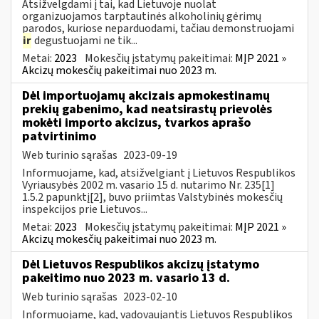
Atsižvelgdami į tai, kad Lietuvoje nuolat
organizuojamos tarptautinės alkoholinių gėrimų
parodos, kuriose neparduodami, tačiau demonstruojami
ir
degustuojami ne tik...
Metai:
2023
Mokesčių įstatymų pakeitimai:
MĮP 2021 »
Akcizų mokesčių pakeitimai nuo 2023 m.
Dėl importuojamų akcizais apmokestinamų
prekių gabenimo, kad neatsirastų prievolės
mokėti importo akcizus, tvarkos aprašo
patvirtinimo
Web turinio sąrašas
2023-09-19
Informuojame, kad, atsižvelgiant į Lietuvos Respublikos
Vyriausybės 2002 m. vasario 15 d. nutarimo Nr. 235[1]
1.5.2 papunktį[2], buvo priimtas Valstybinės mokesčių
inspekcijos prie Lietuvos...
Metai:
2023
Mokesčių įstatymų pakeitimai:
MĮP 2021 »
Akcizų mokesčių pakeitimai nuo 2023 m.
Dėl Lietuvos Respublikos akcizų įstatymo
pakeitimo nuo 2023 m. vasario 13 d.
Web turinio sąrašas
2023-02-10
Informuojame, kad, vadovaujantis Lietuvos Respublikos