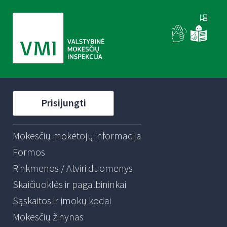
Prisijungti
Mokesčių mokėtojų informacija
Formos
Rinkmenos / Atviri duomenys
Skaičiuoklės ir pagalbininkai
Sąskaitos ir įmokų kodai
Mokesčių žinynas