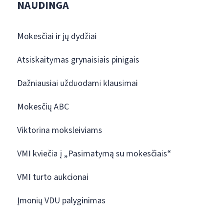
NAUDINGA
Mokesčiai ir jų dydžiai
Atsiskaitymas grynaisiais pinigais
Dažniausiai užduodami klausimai
Mokesčių ABC
Viktorina moksleiviams
VMI kviečia į „Pasimatymą su mokesčiais“
VMI turto aukcionai
Įmonių VDU palyginimas