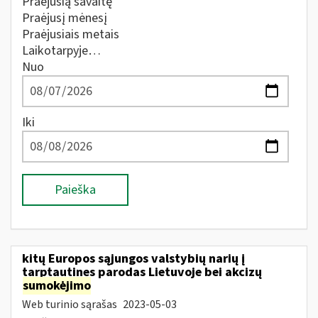
Praėjusią savaitę
Praėjusį mėnesį
Praėjusiais metais
Laikotarpyje…
Nuo
Iki
Paieška
kitų Europos sąjungos valstybių narių į
tarptautines parodas Lietuvoje bei akcizų
sumokėjimo
Web turinio sąrašas
2023-05-03