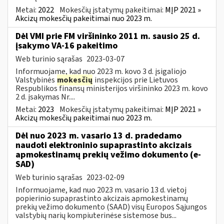
Metai:
2022
Mokesčių įstatymų pakeitimai:
MĮP 2021 »
Akcizų mokesčių pakeitimai nuo 2023 m.
Dėl VMI prie FM viršininko 2011 m. sausio 25 d.
įsakymo VA-16 pakeitimo
Web turinio sąrašas
2023-03-07
Informuojame, kad nuo 2023 m. kovo 3 d. įsigaliojo
Valstybinės
mokesčių
inspekcijos prie Lietuvos
Respublikos finansų ministerijos viršininko 2023 m. kovo
2 d. įsakymas Nr....
Metai:
2023
Mokesčių įstatymų pakeitimai:
MĮP 2021 »
Akcizų mokesčių pakeitimai nuo 2023 m.
Dėl nuo 2023 m. vasario 13 d. pradedamo
naudoti elektroninio supaprastinto akcizais
apmokestinamų prekių vežimo dokumento (e-
SAD)
Web turinio sąrašas
2023-02-09
Informuojame, kad nuo 2023 m. vasario 13 d. vietoj
popierinio supaprastinto akcizais apmokestinamų
prekių vežimo dokumento (SAAD) visų Europos Sąjungos
valstybių narių kompiuterinėse sistemose bus...