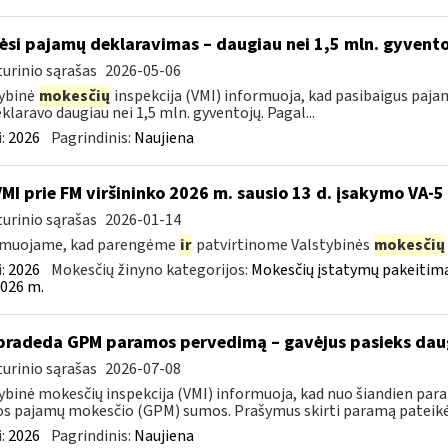
ėsi pajamų deklaravimas – daugiau nei 1,5 mln. gyvent
urinio sąrašas
2026-05-06
ybinė
mokesčių
inspekcija (VMI) informuoja, kad pasibaigus paja
eklaravo daugiau nei 1,5 mln. gyventojų. Pagal...
:
2026
Pagrindinis:
Naujiena
VMI prie FM viršininko 2026 m. sausio 13 d. įsakymo VA-5
urinio sąrašas
2026-01-14
rmuojame, kad parengėme
ir
patvirtinome Valstybinės
mokesčių
:
2026
Mokesčių žinyno kategorijos:
Mokesčių įstatymų pakeitima
026 m.
pradeda GPM paramos pervedimą – gavėjus pasieks daug
urinio sąrašas
2026-07-08
ybinė mokesčių inspekcija (VMI) informuoja, kad nuo šiandien par
os pajamų mokesčio (GPM) sumos. Prašymus skirti paramą pateikė 5
:
2026
Pagrindinis:
Naujiena