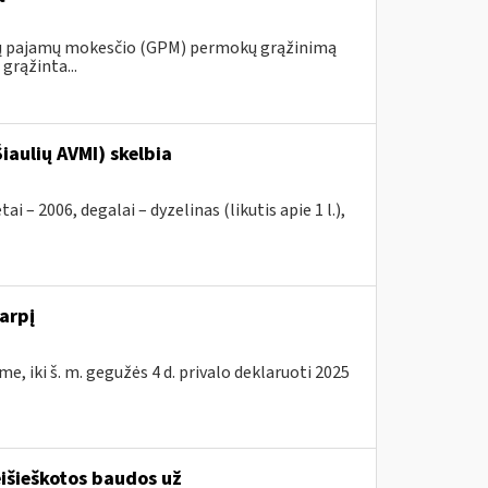
ojų pajamų mokesčio (GPM) permokų grąžinimą
grąžinta...
iaulių AVMI) skelbia
2006, degalai – dyzelinas (likutis apie 1 l.),
arpį
e, iki š. m. gegužės 4 d. privalo deklaruoti 2025
išieškotos baudos už