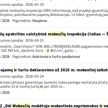
urinio sąrašas
2026-03-19
ybinė mokesčių inspekcija (VMI) informuoja, kad pradėjo gyvent
tojams, pateikusiems pajamų deklaracijas. 13 tūkst. gyventojų jau 
:
2026
Pagrindinis:
Naujiena
lių apskrities valstybinė
mokesčių
inspekcija (toliau — Š
urinio sąrašas
2026-04-15
obilis „Opel Vivaro“ (VIN: W0LJ7BDB66V614168) pagaminimo metai – 
– 329 399 km., darbinis tūris –
2
463 cm³, galia –...
:
2026
Pagrindinis:
Aukcionai ir turto pardavimai
 pajamų
ir
turto deklaravimo už 2025 m. mokestinį laikot
urinio sąrašas
2026-03-24
tiniai Lietuvos gyventojai, kuriems tokia pareiga nustatyta įstatym
uodžio 31 d. turėtą turtą
ir
per 2025 m....
:
2026
2 „Dėl
Mokesčių
mokėtojo mokestinės nepriemokos
ir
ne