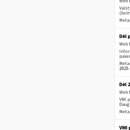
Web t
Valst
(šeim
Metai
Dėl 
Web t
Infor
pakei
Metai
2025 
Dėl 
Web t
VMI p
Daugi
Metai
VMI 