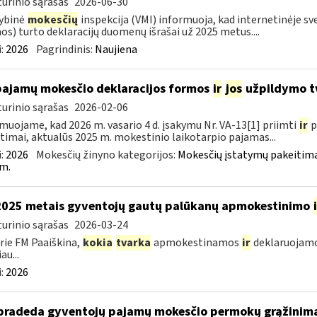
urinio sąrašas
2026-06-30
ybinė
mokesčių
inspekcija (VMI) informuoja, kad internetinėje sv
os) turto deklaracijų duomenų išrašai už 2025 metus....
:
2026
Pagrindinis:
Naujiena
pajamų mokesčio deklaracijos formos
ir
jos
užpildymo tv
urinio sąrašas
2026-02-06
muojame, kad 2026 m. vasario 4 d. įsakymu Nr. VA-13[1] priimti
ir
p
timai, aktualūs 2025 m. mokestinio laikotarpio pajamas...
:
2026
Mokesčių žinyno kategorijos:
Mokesčių įstatymų pakeitima
m.
2025 metais gyventojų gautų palūkanų apmokestinimo
urinio sąrašas
2026-03-24
rie FM Paaiškina,
kokia
tvarka
apmokestinamos
ir
deklaruojamo
au...
:
2026
pradeda gyventojų pajamų mokesčio permokų grąžinim