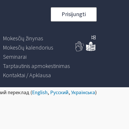
Prisijungti
Mokesčių žinynas
Mokesčių kalendorius
Seminarai
Tarptautinis apmokestinimas
Kontaktai / Apklausa
ний переклад (
English
,
Русский
,
Українська
)