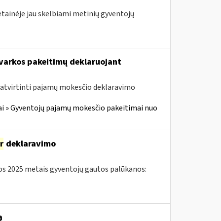
etainėje jau skelbiami metinių gyventojų
arkos pakeitimų deklaruojant
atvirtinti pajamų mokesčio deklaravimo
i » Gyventojų pajamų mokesčio pakeitimai nuo
ir
deklaravimo
s 2025 metais gyventojų gautos palūkanos:
ą