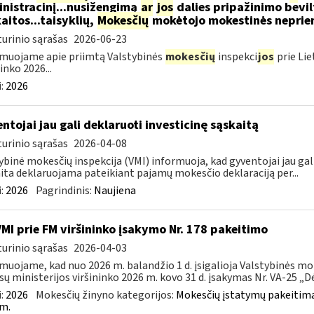
nistracinį...nusižengimą
ar
jos
dalies pripažinimo bevil
aitos...taisyklių,
Mokesčių
mokėtojo mokestinės nepriemo
urinio sąrašas
2026-06-23
muojame apie priimtą Valstybinės
mokesčių
inspekci
jos
prie Lie
inko 2026...
:
2026
ntojai jau gali deklaruoti investicinę sąskaitą
urinio sąrašas
2026-04-08
ybinė mokesčių inspekcija (VMI) informuoja, kad gyventojai jau gali
ita deklaruojama pateikiant pajamų mokesčio deklaraciją per...
:
2026
Pagrindinis:
Naujiena
VMI prie FM viršininko įsakymo Nr. 178 pakeitimo
urinio sąrašas
2026-04-03
muojame, kad nuo 2026 m. balandžio 1 d. įsigalioja Valstybinės mo
sų ministerijos viršininko 2026 m. kovo 31 d. įsakymas Nr. VA-25 „Dėl
:
2026
Mokesčių žinyno kategorijos:
Mokesčių įstatymų pakeitima
m.