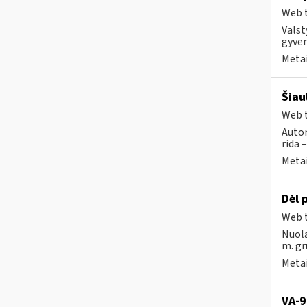
Web t
Valst
gyven
Metai
Šiau
Web t
Autom
rida 
Metai
Dėl
Web t
Nuola
m. gr
Metai
VA-9