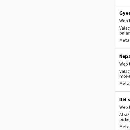
Gyve
Web t
Valst
bala
Metai
Nepa
Web t
Valst
mokes
Metai
Dėl 
Web t
Atsiž
pirkė
Metai