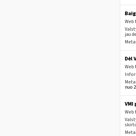
Baig
Web t
Valst
jau d
Metai
Dėl 
Web t
Info
Metai
nuo 2
VMI 
Web t
Valst
skirt
Metai