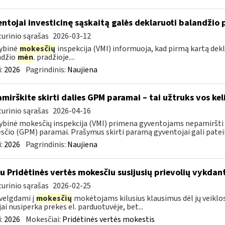
ntojai investicinę sąskaitą galės deklaruoti balandžio 
urinio sąrašas
2026-03-12
ybinė
mokesčių
inspekcija (VMI) informuoja, kad pirmą kartą dekl
ndžio
mėn
. pradžioje....
:
2026
Pagrindinis:
Naujiena
mirškite skirti dalies GPM paramai – tai užtruks vos kel
urinio sąrašas
2026-04-16
ybinė mokesčių inspekcija (VMI) primena gyventojams nepamiršti 
čio (GPM) paramai. Prašymus skirti paramą gyventojai gali pateikti
:
2026
Pagrindinis:
Naujiena
su Pridėtinės vertės mokesčiu susijusių prievolių vykda
urinio sąrašas
2026-02-25
velgdami į
mokesčių
mokėtojams kilusius klausimus dėl jų veiklo
jai nusiperka prekes el. parduotuvėje, bet...
:
2026
Mokesčiai:
Pridėtinės vertės mokestis