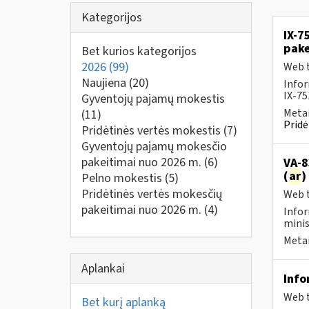
Kategorijos
IX-7
pak
Bet kurios kategorijos
2026
(99)
Web t
Naujiena
(20)
Infor
IX-75
Gyventojų pajamų mokestis
Metai
(11)
Pridė
Pridėtinės vertės mokestis
(7)
Gyventojų pajamų mokesčio
pakeitimai nuo 2026 m.
(6)
VA-8
(
ar
)
Pelno mokestis
(5)
Pridėtinės vertės mokesčių
Web t
pakeitimai nuo 2026 m.
(4)
Infor
minis
Metai
Aplankai
Info
Web t
Bet kurį aplanką