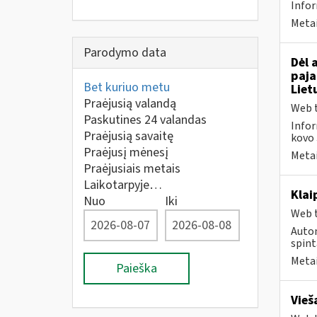
Info
Metai
Parodymo data
Dėl 
paja
Bet kuriuo metu
Liet
Praėjusią valandą
Web t
Paskutines 24 valandas
Infor
Praėjusią savaitę
kovo 
Praėjusį mėnesį
Metai
Praėjusiais metais
Laikotarpyje…
Klai
Nuo
Iki
Web t
Autom
spint
Metai
Paieška
Vieš