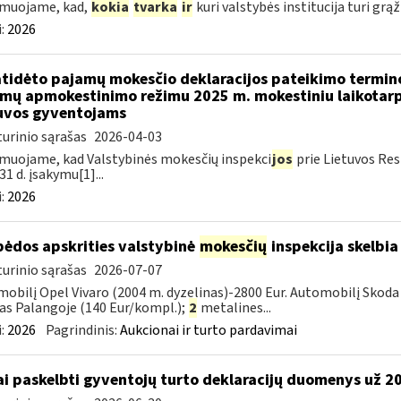
rmuojame, kad,
kokia
tvarka
ir
kuri valstybės institucija turi grąž
:
2026
atidėto pajamų mokesčio deklaracijos pateikimo termin
mų apmokestinimo režimu 2025 m. mokestiniu laikotarp
uvos gyventojams
urinio sąrašas
2026-04-03
muojame, kad Valstybinės mokesčių inspekci
jos
prie Lietuvos Res
31 d. įsakymu[1]...
:
2026
pėdos apskrities valstybinė
mokesčių
inspekcija skelbia
urinio sąrašas
2026-07-07
obilį Opel Vivaro (2004 m. dyzelinas)-2800 Eur. Automobilį Skoda 
as Palangoje (140 Eur/kompl.);
2
metalines...
:
2026
Pagrindinis:
Aukcionai ir turto pardavimai
ai paskelbti gyventojų turto deklaracijų duomenys už 