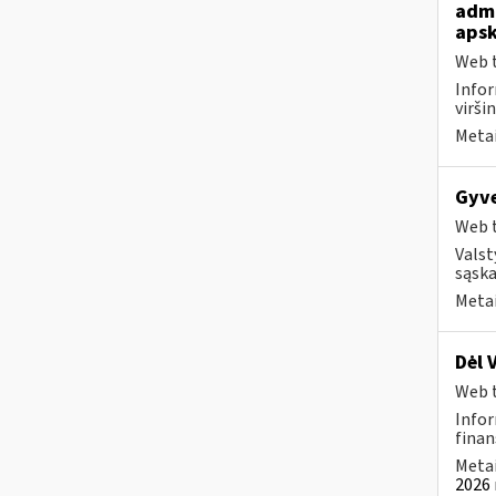
admi
apsk
Web t
Infor
viršin
Metai
Gyve
Web t
Valst
sąska
Metai
Dėl 
Web t
Infor
finan
Metai
2026 