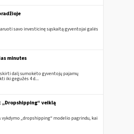
pradžioje
aruoti savo investicinę sąskaitą gyventojai galės
ias minutes
skirti dalį sumokėto gyventojų pajamų
 iki gegužės 4 d....
nt „Dropshipping“ veiklą
s vykdymo „dropshipping“ modelio pagrindu, kai