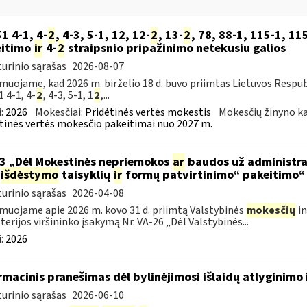
51 4-1, 4-
2
, 4-3, 5-1, 12, 12-
2
, 13-
2
, 78, 88-1, 115-1, 115
eitimo
ir
4-
2
straipsnio pripažinimo netekusiu galios
urinio sąrašas
2026-08-07
muojame, kad 2026 m. birželio 18 d. buvo priimtas Lietuvos Respub
1 4-1, 4-
2
, 4-3, 5-1, 1
2
,...
:
2026
Mokesčiai:
Pridėtinės vertės mokestis
Mokesčių žinyno ka
tinės vertės mokesčio pakeitimai nuo 2027 m.
3 „Dėl Mokestinės nepriemokos
ar
baudos už administra
išdėstymo
taisyklių
ir
formų patvirtinimo“ pakeitimo“
urinio sąrašas
2026-04-08
muojame apie 2026 m. kovo 31 d. priimtą Valstybinės
mokesčių
in
terijos viršininko įsakymą Nr. VA-26 „Dėl Valstybinės...
:
2026
rmacinis pranešimas dėl bylinėjimosi išlaidų atlyginimo 
urinio sąrašas
2026-06-10