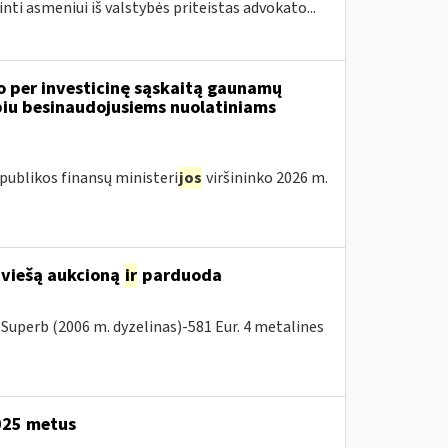
inti asmeniui iš valstybės priteistas advokato...
o per investicinę sąskaitą gaunamų
iu besinaudojusiems nuolatiniams
publikos finansų ministeri
jos
viršininko 2026 m.
 viešą aukcioną
ir
parduoda
Superb (2006 m. dyzelinas)-581 Eur. 4 metalines
2025 metus