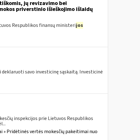
tiškomis, jų revizavimo bei
kos priverstinio išieškojimo išlaidų
tuvos Respublikos finansų ministeri
jos
 deklaruoti savo investicinę sąskaitą. Investicinė
kesčių inspekcijos prie Lietuvos Respublikos
...
i » Pridėtinės vertės mokesčių pakeitimai nuo