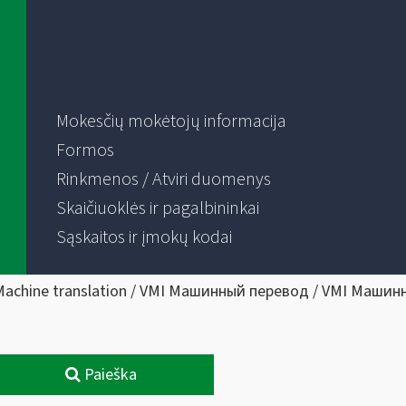
Mokesčių mokėtojų informacija
Formos
Rinkmenos / Atviri duomenys
Skaičiuoklės ir pagalbininkai
Sąskaitos ir įmokų kodai
Machine translation / VMI Машинный перевод / VMI Машин
Paieška