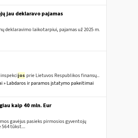
ojų jau deklaravo pajamas
mų deklaravimo laikotarpiui, pajamas už 2025 m.
inspekci
jos
prie Lietuvos Respublikos finansų...
i » Labdaros ir paramos įstatymo pakeitimai
iau kaip 40 mln. Eur
amos gavėjus pasieks pirmosios gyventojų
64 tūkst....