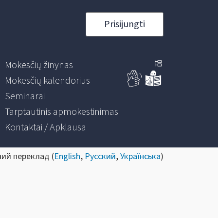
Prisijungti
Mokesčių žinynas
Mokesčių kalendorius
Seminarai
Tarptautinis apmokestinimas
Kontaktai / Apklausa
ний переклад (
English
,
Русский
,
Українська
)