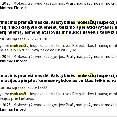
:
2025
Mokesčių žinyno kategorijos:
Prašymai, pažymos ir mokėj
kinimai Fintech
rmacinis pranešimas dėl Valstybinės
mokesčių
inspekcijo
nsų rinkos dalyvio duomenų teikimo apie atidarytas
ir
u
erų nuomą, asmenų atstovus
ir
naudos gavėjus taisykli
urinio sąrašas
2026-01-28
ybinė
mokesčių
inspekcija prie Lietuvos Respublikos finansų mini
m. sausio 16 d. priimtą įsakymą Nr. VA-7 „Dėl...
:
2026
Mokesčių žinyno kategorijos:
Prašymai, pažymos ir mokėj
kinimai Fintech
rmacinis pranešimas dėl Valstybinės
mokesčių
inspekcijo
rmacijos apie platformose vykdomas veiklas teikimo va
urinio sąrašas
2025-12-22
ybinė
mokesčių
inspekcija prie Lietuvos Respublikos finansų min
kcijos prie Lietuvos...
:
2025
Mokesčių žinyno kategorijos:
Prašymai, pažymos ir mokėj
kinimai Fintech