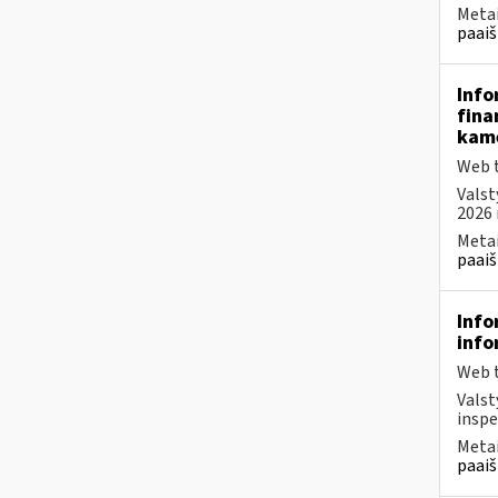
Metai
paaiš
Info
fina
kam
Web t
Valst
2026 
Metai
paaiš
Info
info
Web t
Valst
inspe
Metai
paaiš