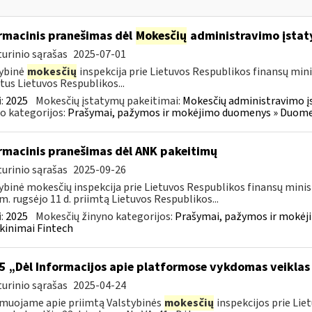
rmacinis pranešimas dėl
Mokesčių
administravimo įstat
urinio sąrašas
2025-07-01
ybinė
mokesčių
inspekcija prie Lietuvos Respublikos finansų mini
tus Lietuvos Respublikos...
:
2025
Mokesčių įstatymų pakeitimai:
Mokesčių administravimo į
o kategorijos:
Prašymai, pažymos ir mokėjimo duomenys » Duomenų
rmacinis pranešimas dėl ANK pakeitimų
urinio sąrašas
2025-09-26
ybinė mokesčių inspekcija prie Lietuvos Respublikos finansų minis
m. rugsėjo 11 d. priimtą Lietuvos Respublikos...
:
2025
Mokesčių žinyno kategorijos:
Prašymai, pažymos ir mokėj
kinimai Fintech
5 „Dėl Informacijos apie platformose vykdomas veiklas
urinio sąrašas
2025-04-24
muojame apie priimtą Valstybinės
mokesčių
inspekcijos prie Lie