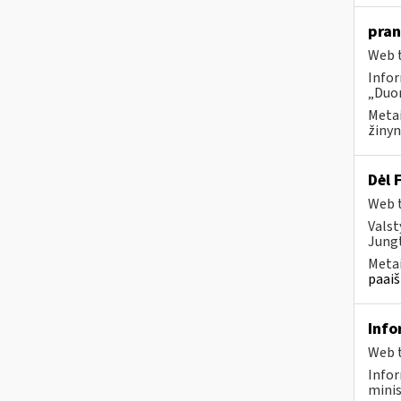
pran
Web t
Infor
„Duom
Metai
žinyn
Dėl 
Web t
Valst
Jungt
Metai
paaiš
Info
Web t
Infor
minis