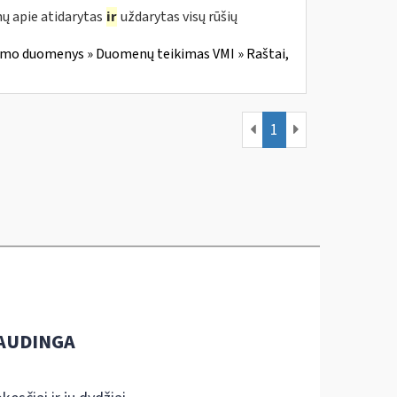
ų apie atidarytas
ir
uždarytas visų rūšių
imo duomenys » Duomenų teikimas VMI » Raštai,
1
AUDINGA