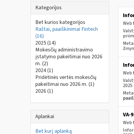
Kategorijos
Info
Bet kurios kategorijos
Web t
Raštai, paaiškinimai Fintech
Valst
(16)
priim
2025
(14)
Metai
žinyn
Mokesčių administravimo
įstatymo pakeitimai nuo 2026
m.
(2)
Info
2024
(1)
Web t
Pridėtinės vertės mokesčių
Valst
pakeitimai nuo 2026 m.
(1)
2025 
2026
(1)
Metai
paaiš
VA-9
Aplankai
Web t
Infor
Bet kurį aplanką