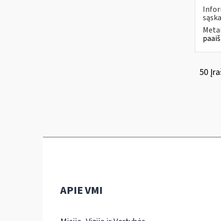
Infor
sąska
Metai
paaiš
50 Įra
APIE VMI