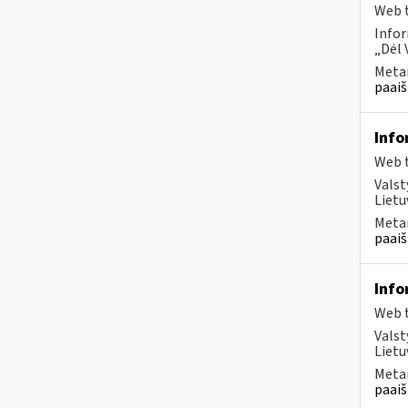
Web t
Infor
„Dėl 
Metai
paaiš
Info
Web t
Valst
Lietu
Metai
paaiš
Info
Web t
Valst
Lietu
Metai
paaiš