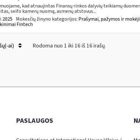
muojame, kad atnaujintas Finansų rinkos dalyvių teikiamų duomen
itas, seifo kamerų nuomą, asmenų atstovus...
:
2025
Mokesčių žinyno kategorijos:
Prašymai, pažymos ir mokėj
kinimai Fintech
šų(-ai)
Rodoma nuo 1 iki 16 iš 16 irašų.
PASLAUGOS
N