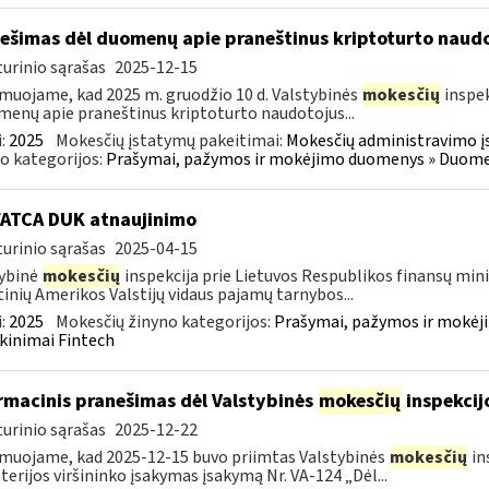
ešimas dėl duomenų apie praneštinus kriptoturto naudo
urinio sąrašas
2025-12-15
muojame, kad 2025 m. gruodžio 10 d. Valstybinės
mokesčių
inspek
enų apie praneštinus kriptoturto naudotojus...
:
2025
Mokesčių įstatymų pakeitimai:
Mokesčių administravimo į
o kategorijos:
Prašymai, pažymos ir mokėjimo duomenys » Duomenų
FATCA DUK atnaujinimo
urinio sąrašas
2025-04-15
ybinė
mokesčių
inspekcija prie Lietuvos Respublikos finansų minis
inių Amerikos Valstijų vidaus pajamų tarnybos...
:
2025
Mokesčių žinyno kategorijos:
Prašymai, pažymos ir mokėj
kinimai Fintech
rmacinis pranešimas dėl Valstybinės
mokesčių
inspekcij
urinio sąrašas
2025-12-22
muojame, kad 2025-12-15 buvo priimtas Valstybinės
mokesčių
in
terijos viršininko įsakymas įsakymą Nr. VA-124 „Dėl...