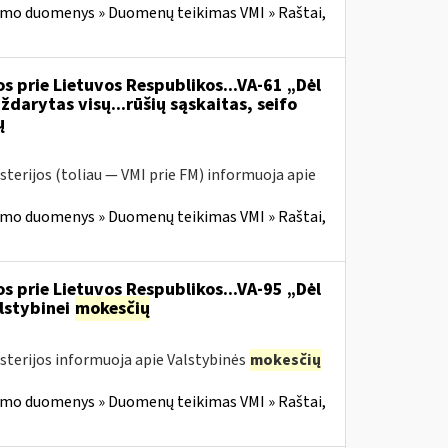
imo duomenys » Duomenų teikimas VMI » Raštai,
s prie Lietuvos Respublikos...VA-61 „Dėl
ždarytas visų...rūšių sąskaitas, seifo
ų
sterijos (toliau — VMI prie FM) informuoja apie
imo duomenys » Duomenų teikimas VMI » Raštai,
s prie Lietuvos Respublikos...VA-95 „Dėl
lstybinei
mokesčių
isterijos informuoja apie Valstybinės
mokesčių
imo duomenys » Duomenų teikimas VMI » Raštai,