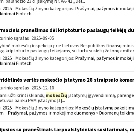
m. balandžio 23 d. įsakymą Nr. VA-41 „Dėl...
:
2025
Mokesčių žinyno kategorijos:
Prašymai, pažymos ir mokėj
kinimai Fintech
rmacinis pranešimas dėl kriptoturto paslaugų teikėjų 
urinio sąrašas
2025-09-05
ybinė mokesčių inspekcija prie Lietuvos Respublikos finansų minist
gą kriptoturto paslaugų teikėjams, su turtu susietų žetonų emiten
:
2025
Mokesčių žinyno kategorijos:
Prašymai, pažymos ir mokėj
kinimai Fintech
Pridėtinės vertės mokesčio įstatymo 28 straipsnio kom
urinio sąrašas
2025-12-16
ami užtikrinti sklandų
mokesčių
įstatymų įgyvendinimą, paren
ietuvos banku PVM įstatymo[1]...
:
2025
Mokesčių žinyno kategorijos:
Mokesčių įstatymų pakeitima
m.
Prašymai, pažymos ir mokėjimo duomenys » Duomenų teikimas 
sijusios su praneštinais tarpvalstybiniais susitarimais,