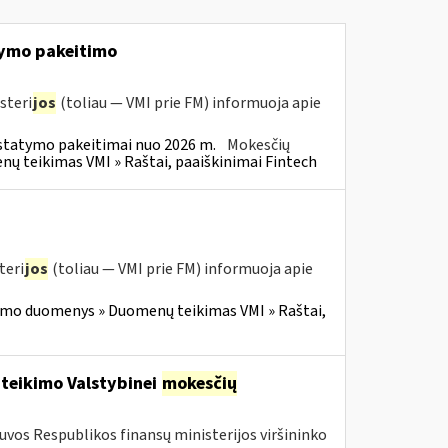
ymo pakeitimo
steri
jos
(toliau — VMI prie FM) informuoja apie
statymo pakeitimai nuo 2026 m.
Mokesčių
 teikimas VMI » Raštai, paaiškinimai Fintech
teri
jos
(toliau — VMI prie FM) informuoja apie
imo duomenys » Duomenų teikimas VMI » Raštai,
 teikimo Valstybinei
mokesčių
tuvos Respublikos finansų ministerijos viršininko