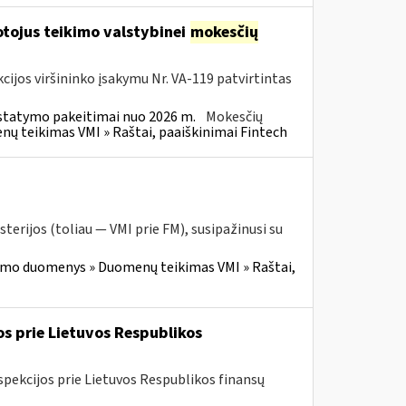
tojus teikimo valstybinei
mokesčių
cijos viršininko įsakymu Nr. VA-119 patvirtintas
statymo pakeitimai nuo 2026 m.
Mokesčių
 teikimas VMI » Raštai, paaiškinimai Fintech
terijos (toliau — VMI prie FM), susipažinusi su
imo duomenys » Duomenų teikimas VMI » Raštai,
os prie Lietuvos Respublikos
spekcijos prie Lietuvos Respublikos finansų