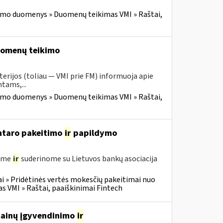
imo duomenys » Duomenų teikimas VMI » Raštai,
duomenų teikimo
erijos (toliau — VMI prie FM) informuoja apie
tams,...
imo duomenys » Duomenų teikimas VMI » Raštai,
entaro pakeitimo
ir
papildymo
gėme
ir
suderinome su Lietuvos bankų asociacija
i » Pridėtinės vertės mokesčių pakeitimai nuo
VMI » Raštai, paaiškinimai Fintech
 mainų įgyvendinimo
ir