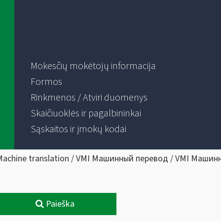
Mokesčių mokėtojų informacija
Formos
Rinkmenos / Atviri duomenys
Skaičiuoklės ir pagalbininkai
Sąskaitos ir įmokų kodai
Machine translation / VMI Машинный перевод / VMI Машин
Paieška