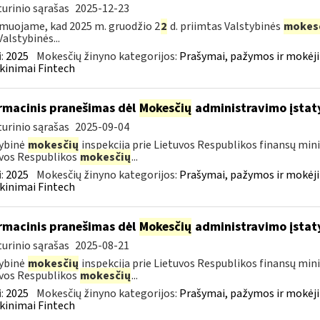
urinio sąrašas
2025-12-23
muojame, kad 2025 m. gruodžio 2
2
d. priimtas Valstybinės
mokes
Valstybinės...
:
2025
Mokesčių žinyno kategorijos:
Prašymai, pažymos ir mokėj
kinimai Fintech
rmacinis pranešimas dėl
Mokesčių
administravimo įstat
urinio sąrašas
2025-09-04
ybinė
mokesčių
inspekcija prie Lietuvos Respublikos finansų mini
vos Respublikos
mokesčių
...
:
2025
Mokesčių žinyno kategorijos:
Prašymai, pažymos ir mokėj
kinimai Fintech
rmacinis pranešimas dėl
Mokesčių
administravimo įstat
urinio sąrašas
2025-08-21
ybinė
mokesčių
inspekcija prie Lietuvos Respublikos finansų mini
vos Respublikos
mokesčių
...
:
2025
Mokesčių žinyno kategorijos:
Prašymai, pažymos ir mokėj
kinimai Fintech