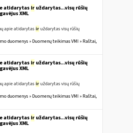
ie atidarytas
ir
uždarytas...visų rūšių
gavėjus XML
ų apie atidarytas
ir
uždarytas visų rūšių
imo duomenys » Duomenų teikimas VMI » Raštai,
ie atidarytas
ir
uždarytas...visų rūšių
gavėjus XML
ų apie atidarytas
ir
uždarytas visų rūšių
imo duomenys » Duomenų teikimas VMI » Raštai,
ie atidarytas
ir
uždarytas...visų rūšių
gavėjus XML