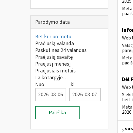
2025 
Metai
paaiš
Parodymo data
Info
Bet kuriuo metu
Web t
Praėjusią valandą
Valst
Paskutines 24 valandas
parei
Praėjusią savaitę
Metai
paaiš
Praėjusį mėnesį
Praėjusiais metais
Laikotarpyje…
Dėl 
Nuo
Iki
Web t
Siekd
bei L
Metai
Paieška
2026 
, su