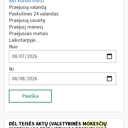
Bet kuriuo metu
Praėjusią valandą
Paskutines 24 valandas
Praėjusią savaitę
Praėjusį mėnesį
Praėjusiais metais
Laikotarpyje…
Nuo
Iki
Paieška
DĖL TEISĖS AKTŲ (VALSTYBINĖS
MOKESČIŲ