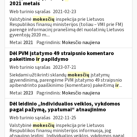
2021 metais
Web turinio sąrašas
2021-02-23
Valstybinė
mokesčių
inspekcija prie Lietuvos
Respublikos finansų ministerijos (toliau – VMI prie FM)
parengė informacinį pranešimą dėl nuolatinių Lietuvos
gyventojų 2020 m....
Metai:
2021
Pagrindinis:
Mokesčio naujiena
Dėl PVM įstatymo 49 straipsnio komentaro
pakeitimo
ir
papildymo
Web turinio sąrašas
2023-07-21
Siekdami užtikrinti sklandų
mokesčių
įstatymų
įgyvendinimą, parengėme PVM įstatymo 49 straipsnio
apibendrinto paaiškinimo (komentaro) pakeitimą
ir
...
Metai:
2023
Pagrindinis:
Mokesčio naujiena
Dėl leidinio „Individualios veiklos, vykdomos
pagal pažymą, ypatumai“ atnaujinimo
Web turinio sąrašas
2022-11-25
Valstybinė
mokesčių
inspekcija prie Lietuvos
Respublikos finansų ministerijos informuoja, jog
atnaujino leidinį „Individualios veiklos, vykdomos pagal