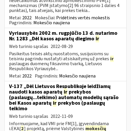
nebetaikomas atvirkštinio apmokestinimo PVM[1]
mechanizmas (PVM įstatymo[2] 96 straipsnio 1 dalies 4
punktas), tais atvejais, kai prekes tiekia...
Metai:
2022
Mokesčiai:
Pridėtinės vertės mokestis
Pagrindinis:
Mokesčio naujiena
Vyriausybės 2002 m. rugpjūčio 13 d. nutarimo
Nr. 1283 „Dėl kasos aparatų diegimo
ir
Web turinio sąrašas
2022-08-29
Pasikeitus teisės aktų nuostatoms, susijusioms su
teisiniu pagrindu nustatyti atsiskaitymų už prekes
ir
paslaugas duomenų fiksavimo tvarką, Lietuvos
Respublikos Vyriausybė...
Metai:
2022
Pagrindinis:
Mokesčio naujiena
V-137 „Dėl Lietuvos Respublikoje leidžiamų
naudoti kasos aparatų
ir
prekybos
(paslaugų...teikimo) automatų modelių sąrašo
bei Kasos aparatų
ir
prekybos (paslaugų
teikimo
Web turinio sąrašas
2022-11-09
Informuojame, kad VMI prie FM[1], įgyvendindama
i.EKA[
2
] projektą, priėmė Valstybinės
mokesčių