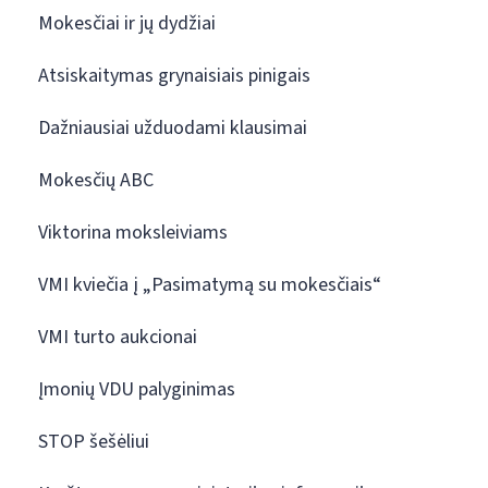
Mokesčiai ir jų dydžiai
Atsiskaitymas grynaisiais pinigais
Dažniausiai užduodami klausimai
Mokesčių ABC
Viktorina moksleiviams
VMI kviečia į „Pasimatymą su mokesčiais“
VMI turto aukcionai
Įmonių VDU palyginimas
STOP šešėliui