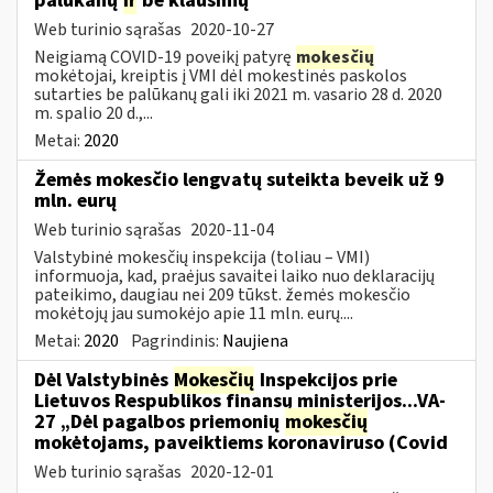
palūkanų
ir
be klausimų
Web turinio sąrašas
2020-10-27
Neigiamą COVID-19 poveikį patyrę
mokesčių
mokėtojai, kreiptis į VMI dėl mokestinės paskolos
sutarties be palūkanų gali iki 2021 m. vasario 28 d. 2020
m. spalio 20 d.,...
Metai:
2020
Žemės mokesčio lengvatų suteikta beveik už 9
mln. eurų
Web turinio sąrašas
2020-11-04
Valstybinė mokesčių inspekcija (toliau – VMI)
informuoja, kad, praėjus savaitei laiko nuo deklaracijų
pateikimo, daugiau nei 209 tūkst. žemės mokesčio
mokėtojų jau sumokėjo apie 11 mln. eurų....
Metai:
2020
Pagrindinis:
Naujiena
Dėl Valstybinės
Mokesčių
Inspekcijos prie
Lietuvos Respublikos finansų ministerijos...VA-
27 „Dėl pagalbos priemonių
mokesčių
mokėtojams, paveiktiems koronaviruso (Covid
Web turinio sąrašas
2020-12-01