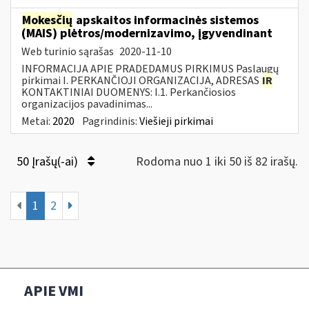
Mokesčių
apskaitos informacinės sistemos
(MAIS) plėtros/modernizavimo, įgyvendinant
Web turinio sąrašas
2020-11-10
INFORMACIJA APIE PRADEDAMUS PIRKIMUS Paslaugų
pirkimai I. PERKANČIOJI ORGANIZACIJA, ADRESAS
IR
KONTAKTINIAI DUOMENYS: I.1. Perkančiosios
organizacijos pavadinimas...
Metai:
2020
Pagrindinis:
Viešieji pirkimai
50 Įrašų(-ai)
Rodoma nuo 1 iki 50 iš 82 irašų.
1
2
APIE VMI