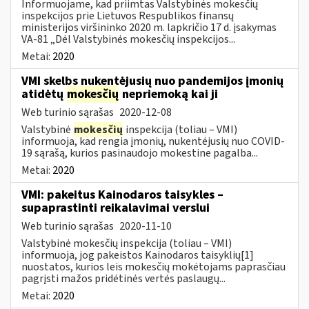
Informuojame, kad priimtas Valstybinės mokesčių
inspekcijos prie Lietuvos Respublikos finansų
ministerijos viršininko 2020 m. lapkričio 17 d. įsakymas
VA-81 „Dėl Valstybinės mokesčių inspekcijos...
Metai:
2020
VMI skelbs nukentėjusių nuo pandemijos įmonių
atidėtų
mokesčių
nepriemoką kai ji
Web turinio sąrašas
2020-12-08
Valstybinė
mokesčių
inspekcija (toliau – VMI)
informuoja, kad rengia įmonių, nukentėjusių nuo COVID-
19 sąrašą, kurios pasinaudojo mokestine pagalba...
Metai:
2020
VMI: pakeitus Kainodaros taisykles –
supaprastinti reikalavimai verslui
Web turinio sąrašas
2020-11-10
Valstybinė mokesčių inspekcija (toliau – VMI)
informuoja, jog pakeistos Kainodaros taisyklių[1]
nuostatos, kurios leis mokesčių mokėtojams paprasčiau
pagrįsti mažos pridėtinės vertės paslaugų...
Metai:
2020