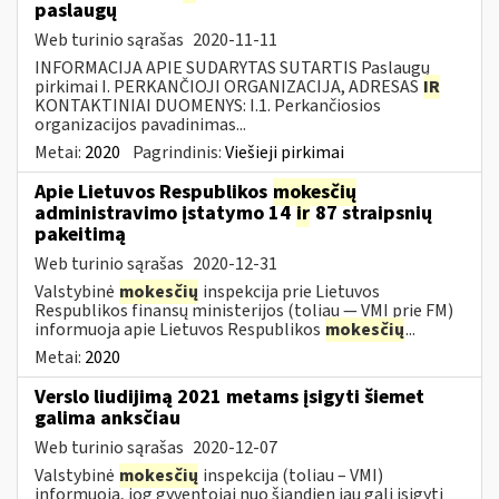
paslaugų
Web turinio sąrašas
2020-11-11
INFORMACIJA APIE SUDARYTAS SUTARTIS Paslaugų
pirkimai I. PERKANČIOJI ORGANIZACIJA, ADRESAS
IR
KONTAKTINIAI DUOMENYS: I.1. Perkančiosios
organizacijos pavadinimas...
Metai:
2020
Pagrindinis:
Viešieji pirkimai
Apie Lietuvos Respublikos
mokesčių
administravimo įstatymo 14
ir
87 straipsnių
pakeitimą
Web turinio sąrašas
2020-12-31
Valstybinė
mokesčių
inspekcija prie Lietuvos
Respublikos finansų ministerijos (toliau — VMI prie FM)
informuoja apie Lietuvos Respublikos
mokesčių
...
Metai:
2020
Verslo liudijimą 2021 metams įsigyti šiemet
galima anksčiau
Web turinio sąrašas
2020-12-07
Valstybinė
mokesčių
inspekcija (toliau – VMI)
informuoja, jog gyventojai nuo šiandien jau gali įsigyti