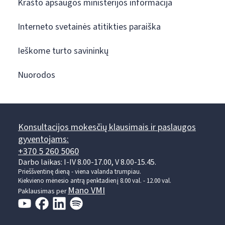
Krašto apsaugos ministerijos informacija
Interneto svetainės atitikties paraiška
Ieškome turto savininkų
Nuorodos
Konsultacijos mokesčių klausimais ir paslaugos
gyventojams:
+370 5 260 5060
Darbo laikas: I-IV 8.00-17.00, V 8.00-15.45.
Prieššventinę dieną - viena valanda trumpiau.
Kiekvieno mėnesio antrą penktadienį 8.00 val. - 12.00 val.
Mano VMI
Paklausimas per