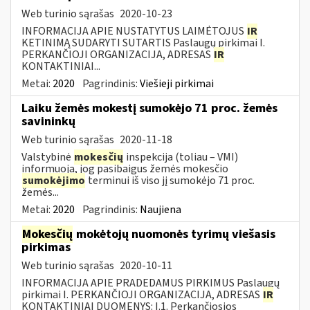
Web turinio sąrašas
2020-10-23
INFORMACIJA APIE NUSTATYTUS LAIMĖTOJUS
IR
KETINIMĄ SUDARYTI SUTARTIS Paslaugų pirkimai I.
PERKANČIOJI ORGANIZACIJA, ADRESAS
IR
KONTAKTINIAI...
Metai:
2020
Pagrindinis:
Viešieji pirkimai
Laiku žemės mokestį sumokėjo 71 proc. žemės
savininkų
Web turinio sąrašas
2020-11-18
Valstybinė
mokesčių
inspekcija (toliau – VMI)
informuoja, jog pasibaigus žemės mokesčio
sumokėjimo
terminui iš viso jį sumokėjo 71 proc.
žemės...
Metai:
2020
Pagrindinis:
Naujiena
Mokesčių
mokėtojų nuomonės tyrimų viešasis
pirkimas
Web turinio sąrašas
2020-10-11
INFORMACIJA APIE PRADEDAMUS PIRKIMUS Paslaugų
pirkimai I. PERKANČIOJI ORGANIZACIJA, ADRESAS
IR
KONTAKTINIAI DUOMENYS: I.1. Perkančiosios