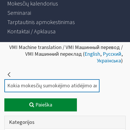
Mokesčių kalendorius
Seminarai
Tarptautinis apmokestinimas
Kontaktai / Apklausa
VMI Machine translation / VMI Машинный перевод /
VMI Машинний переклад (
English
,
Русский
,
Українська
)
Paieška
Kategorijos