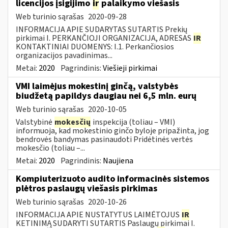
licencijos įsigijimo
ir
palaikymo viešasis
Web turinio sąrašas
2020-09-28
INFORMACIJA APIE SUDARYTAS SUTARTIS Prekių
pirkimai I. PERKANČIOJI ORGANIZACIJA, ADRESAS
IR
KONTAKTINIAI DUOMENYS: I.1. Perkančiosios
organizacijos pavadinimas...
Metai:
2020
Pagrindinis:
Viešieji pirkimai
VMI laimėjus mokestinį ginčą, valstybės
biudžetą papildys daugiau nei 6,5 mln. eurų
Web turinio sąrašas
2020-10-05
Valstybinė
mokesčių
inspekcija (toliau – VMI)
informuoja, kad mokestinio ginčo byloje pripažinta, jog
bendrovės bandymas pasinaudoti Pridėtinės vertės
mokesčio (toliau –...
Metai:
2020
Pagrindinis:
Naujiena
Kompiuterizuoto audito informacinės sistemos
plėtros paslaugų viešasis pirkimas
Web turinio sąrašas
2020-10-26
INFORMACIJA APIE NUSTATYTUS LAIMĖTOJUS
IR
KETINIMĄ SUDARYTI SUTARTIS Paslaugų pirkimai I.