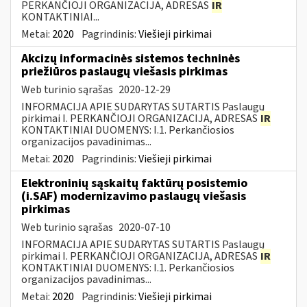
PERKANČIOJI ORGANIZACIJA, ADRESAS
IR
KONTAKTINIAI...
Metai:
2020
Pagrindinis:
Viešieji pirkimai
Akcizų informacinės sistemos techninės
priežiūros paslaugų viešasis pirkimas
Web turinio sąrašas
2020-12-29
INFORMACIJA APIE SUDARYTAS SUTARTIS Paslaugų
pirkimai I. PERKANČIOJI ORGANIZACIJA, ADRESAS
IR
KONTAKTINIAI DUOMENYS: I.1. Perkančiosios
organizacijos pavadinimas...
Metai:
2020
Pagrindinis:
Viešieji pirkimai
Elektroninių sąskaitų faktūrų posistemio
(i.SAF) modernizavimo paslaugų viešasis
pirkimas
Web turinio sąrašas
2020-07-10
INFORMACIJA APIE SUDARYTAS SUTARTIS Paslaugų
pirkimai I. PERKANČIOJI ORGANIZACIJA, ADRESAS
IR
KONTAKTINIAI DUOMENYS: I.1. Perkančiosios
organizacijos pavadinimas...
Metai:
2020
Pagrindinis:
Viešieji pirkimai