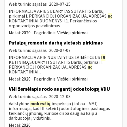
Web turinio sąrašas
2020-07-15
INFORMACIJA APIE SUDARYTAS SUTARTIS Darbų
pirkimai I. PERKANČIOJI ORGANIZACIJA, ADRESAS
IR
KONTAKTINIAI DUOMENYS: I.1. Perkančiosios
organizacijos pavadinimas...
Metai:
2020
Pagrindinis:
Viešieji pirkimai
Patalpų remonto darbų viešasis pirkimas
Web turinio sąrašas
2020-07-07
INFORMACIJA APIE NUSTATYTUS LAIMĖTOJUS
IR
KETINIMĄ SUDARYTI SUTARTIS Darbų pirkimai I.
PERKANČIOJI ORGANIZACIJA, ADRESAS
IR
KONTAKTINIAI...
Metai:
2020
Pagrindinis:
Viešieji pirkimai
VMI žemėlapis rodo augantį odontologų VDU
Web turinio sąrašas
2020-12-03
Valstybinė
mokesčių
inspekcija (toliau – VMI)
informuoja, kad III ketvirtį odontologines paslaugas
teikiančių įmonių, kuriose dirba daugiau kaip 3
darbuotojai, vidutinis...
Metai:
2020