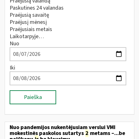
Praėjusią valandą
Paskutines 24 valandas
Praėjusią savaitę
Praėjusį mėnesį
Praėjusiais metais
Laikotarpyje…
Nuo
Iki
Paieška
Nuo pandemijos nukentėjusiam verslui VMI
mokestinės paskolos sutartys
2
metams –...be