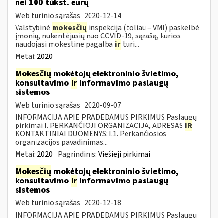
nei 100 tūkst. eurų
Web turinio sąrašas
2020-12-14
Valstybinė
mokesčių
inspekcija (toliau – VMI) paskelbė
įmonių, nukentėjusių nuo COVID-19, sąrašą, kurios
naudojasi mokestine pagalba
ir
turi...
Metai:
2020
Mokesčių
mokėtojų elektroninio švietimo,
konsultavimo
ir
informavimo paslaugų
sistemos
Web turinio sąrašas
2020-09-07
INFORMACIJA APIE PRADEDAMUS PIRKIMUS Paslaugų
pirkimai I. PERKANČIOJI ORGANIZACIJA, ADRESAS
IR
KONTAKTINIAI DUOMENYS: I.1. Perkančiosios
organizacijos pavadinimas...
Metai:
2020
Pagrindinis:
Viešieji pirkimai
Mokesčių
mokėtojų elektroninio švietimo,
konsultavimo
ir
informavimo paslaugų
sistemos
Web turinio sąrašas
2020-12-18
INFORMACIJA APIE PRADEDAMUS PIRKIMUS Paslaugų