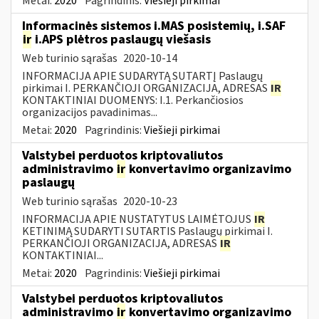
Metai:
2020
Pagrindinis:
Viešieji pirkimai
Informacinės sistemos i.MAS posistemių, i.SAF
ir
i.APS plėtros paslaugų viešasis
Web turinio sąrašas
2020-10-14
INFORMACIJA APIE SUDARYTĄ SUTARTĮ Paslaugų
pirkimai I. PERKANČIOJI ORGANIZACIJA, ADRESAS
IR
KONTAKTINIAI DUOMENYS: I.1. Perkančiosios
organizacijos pavadinimas...
Metai:
2020
Pagrindinis:
Viešieji pirkimai
Valstybei perduotos kriptovaliutos
administravimo
ir
konvertavimo organizavimo
paslaugų
Web turinio sąrašas
2020-10-23
INFORMACIJA APIE NUSTATYTUS LAIMĖTOJUS
IR
KETINIMĄ SUDARYTI SUTARTIS Paslaugų pirkimai I.
PERKANČIOJI ORGANIZACIJA, ADRESAS
IR
KONTAKTINIAI...
Metai:
2020
Pagrindinis:
Viešieji pirkimai
Valstybei perduotos kriptovaliutos
administravimo
ir
konvertavimo organizavimo