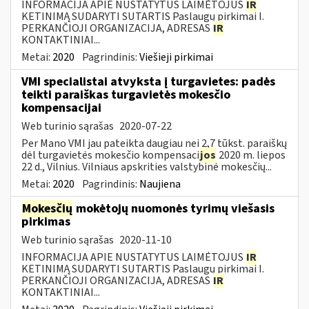
INFORMACIJA APIE NUSTATYTUS LAIMĖTOJUS
IR
KETINIMĄ SUDARYTI SUTARTIS Paslaugų pirkimai I.
PERKANČIOJI ORGANIZACIJA, ADRESAS
IR
KONTAKTINIAI...
Metai:
2020
Pagrindinis:
Viešieji pirkimai
VMI specialistai atvyksta į turgavietes: padės
teikti paraiškas turgavietės mokesčio
kompensacijai
Web turinio sąrašas
2020-07-22
Per Mano VMI jau pateikta daugiau nei 2,7 tūkst. paraiškų
dėl turgavietės mokesčio kompensaci
jos
2020 m. liepos
22 d., Vilnius. Vilniaus apskrities valstybinė mokesčių...
Metai:
2020
Pagrindinis:
Naujiena
Mokesčių
mokėtojų nuomonės tyrimų viešasis
pirkimas
Web turinio sąrašas
2020-11-10
INFORMACIJA APIE NUSTATYTUS LAIMĖTOJUS
IR
KETINIMĄ SUDARYTI SUTARTIS Paslaugų pirkimai I.
PERKANČIOJI ORGANIZACIJA, ADRESAS
IR
KONTAKTINIAI...