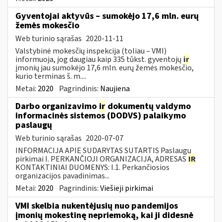
Gyventojai aktyvūs – sumokėjo 17,6 mln. eurų
žemės mokesčio
Web turinio sąrašas
2020-11-11
Valstybinė mokesčių inspekcija (toliau – VMI)
informuoja, jog daugiau kaip 335 tūkst. gyventojų
ir
įmonių jau sumokėjo 17,6 mln. eurų žemės mokesčio,
kurio terminas š. m....
Metai:
2020
Pagrindinis:
Naujiena
Darbo organizavimo
ir
dokumentų valdymo
informacinės sistemos (DODVS) palaikymo
paslaugų
Web turinio sąrašas
2020-07-07
INFORMACIJA APIE SUDARYTAS SUTARTIS Paslaugų
pirkimai I. PERKANČIOJI ORGANIZACIJA, ADRESAS
IR
KONTAKTINIAI DUOMENYS: I.1. Perkančiosios
organizacijos pavadinimas...
Metai:
2020
Pagrindinis:
Viešieji pirkimai
VMI skelbia nukentėjusių nuo pandemijos
įmonių mokestinę nepriemoką, kai ji didesnė