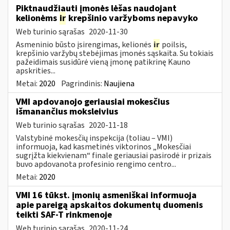
Piktnaudžiauti įmonės lėšas naudojant
kelionėms
ir
krepšinio varžyboms nepavyko
Web turinio sąrašas
2020-11-30
Asmeninio būsto įsirengimas, kelionės
ir
poilsis,
krepšinio varžybų stebėjimas įmonės sąskaita. Su tokiais
pažeidimais susidūrė vieną įmonę patikrinę Kauno
apskrities...
Metai:
2020
Pagrindinis:
Naujiena
VMI apdovanojo geriausiai mokesčius
išmanančius moksleivius
Web turinio sąrašas
2020-11-18
Valstybinė mokesčių inspekcija (toliau – VMI)
informuoja, kad kasmetinės viktorinos „Mokesčiai
sugrįžta kiekvienam“ finale geriausiai pasirodė ir prizais
buvo apdovanota profesinio rengimo centro...
Metai:
2020
VMI 16 tūkst. įmonių asmeniškai informuoja
apie pareigą apskaitos dokumentų duomenis
teikti SAF-T rinkmenoje
Web turinio sąrašas
2020-11-24