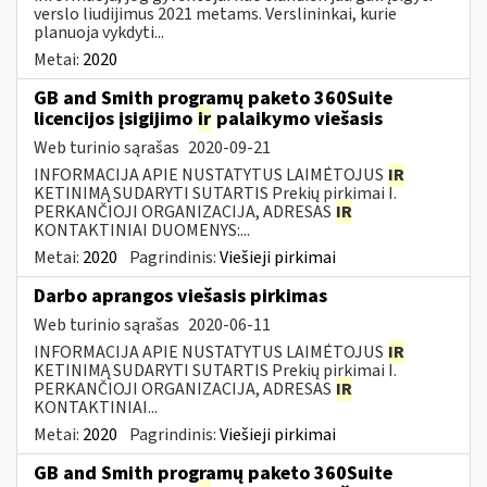
verslo liudijimus 2021 metams. Verslininkai, kurie
planuoja vykdyti...
Metai:
2020
GB and Smith programų paketo 360Suite
licencijos įsigijimo
ir
palaikymo viešasis
Web turinio sąrašas
2020-09-21
INFORMACIJA APIE NUSTATYTUS LAIMĖTOJUS
IR
KETINIMĄ SUDARYTI SUTARTIS Prekių pirkimai I.
PERKANČIOJI ORGANIZACIJA, ADRESAS
IR
KONTAKTINIAI DUOMENYS:...
Metai:
2020
Pagrindinis:
Viešieji pirkimai
Darbo aprangos viešasis pirkimas
Web turinio sąrašas
2020-06-11
INFORMACIJA APIE NUSTATYTUS LAIMĖTOJUS
IR
KETINIMĄ SUDARYTI SUTARTIS Prekių pirkimai I.
PERKANČIOJI ORGANIZACIJA, ADRESAS
IR
KONTAKTINIAI...
Metai:
2020
Pagrindinis:
Viešieji pirkimai
GB and Smith programų paketo 360Suite