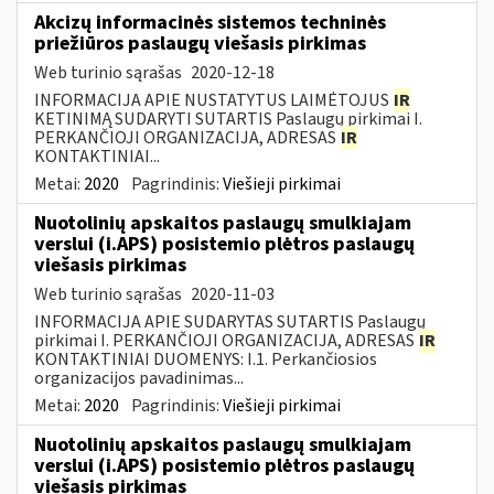
Akcizų informacinės sistemos techninės
priežiūros paslaugų viešasis pirkimas
Web turinio sąrašas
2020-12-18
INFORMACIJA APIE NUSTATYTUS LAIMĖTOJUS
IR
KETINIMĄ SUDARYTI SUTARTIS Paslaugų pirkimai I.
PERKANČIOJI ORGANIZACIJA, ADRESAS
IR
KONTAKTINIAI...
Metai:
2020
Pagrindinis:
Viešieji pirkimai
Nuotolinių apskaitos paslaugų smulkiajam
verslui (i.APS) posistemio plėtros paslaugų
viešasis pirkimas
Web turinio sąrašas
2020-11-03
INFORMACIJA APIE SUDARYTAS SUTARTIS Paslaugų
pirkimai I. PERKANČIOJI ORGANIZACIJA, ADRESAS
IR
KONTAKTINIAI DUOMENYS: I.1. Perkančiosios
organizacijos pavadinimas...
Metai:
2020
Pagrindinis:
Viešieji pirkimai
Nuotolinių apskaitos paslaugų smulkiajam
verslui (i.APS) posistemio plėtros paslaugų
viešasis pirkimas