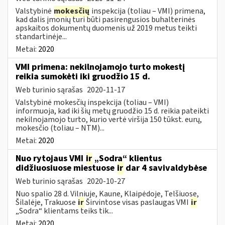
Valstybinė
mokesčių
inspekcija (toliau – VMI) primena,
kad dalis įmonių turi būti pasirengusios buhalterinės
apskaitos dokumentų duomenis už 2019 metus teikti
standartinėje...
Metai:
2020
VMI primena: nekilnojamojo turto mokestį
reikia sumokėti iki gruodžio 15 d.
Web turinio sąrašas
2020-11-17
Valstybinė mokesčių inspekcija (toliau – VMI)
informuoja, kad iki šių metų gruodžio 15 d. reikia pateikti
nekilnojamojo turto, kurio vertė viršija 150 tūkst. eurų,
mokesčio (toliau – NTM)...
Metai:
2020
Nuo rytojaus VMI
ir
„Sodra“ klientus
didžiuosiuose miestuose
ir
dar 4 savivaldybėse
Web turinio sąrašas
2020-10-27
Nuo spalio 28 d. Vilniuje, Kaune, Klaipėdoje, Telšiuose,
Šilalėje, Trakuose
ir
Širvintose visas paslaugas VMI
ir
„Sodra“ klientams teiks tik...
Metai:
2020