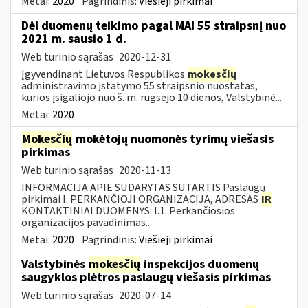
Metai:
2020
Pagrindinis:
Viešieji pirkimai
Dėl duomenų teikimo pagal MAI 55 straipsnį nuo
2021 m. sausio 1 d.
Web turinio sąrašas
2020-12-31
Įgyvendinant Lietuvos Respublikos
mokesčių
administravimo įstatymo 55 straipsnio nuostatas,
kurios įsigaliojo nuo š. m. rugsėjo 10 dienos, Valstybinė...
Metai:
2020
Mokesčių
mokėtojų nuomonės tyrimų viešasis
pirkimas
Web turinio sąrašas
2020-11-13
INFORMACIJA APIE SUDARYTAS SUTARTIS Paslaugų
pirkimai I. PERKANČIOJI ORGANIZACIJA, ADRESAS
IR
KONTAKTINIAI DUOMENYS: I.1. Perkančiosios
organizacijos pavadinimas...
Metai:
2020
Pagrindinis:
Viešieji pirkimai
Valstybinės
mokesčių
inspekcijos duomenų
saugyklos plėtros paslaugų viešasis pirkimas
Web turinio sąrašas
2020-07-14