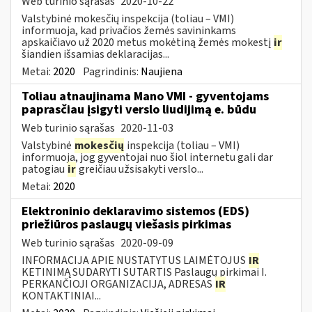
Web turinio sąrašas
2020-10-22
Valstybinė mokesčių inspekcija (toliau – VMI)
informuoja, kad privačios žemės savininkams
apskaičiavo už 2020 metus mokėtiną žemės mokestį
ir
šiandien išsamias deklaracijas...
Metai:
2020
Pagrindinis:
Naujiena
Toliau atnaujinama Mano VMI - gyventojams
paprasčiau įsigyti verslo liudijimą e. būdu
Web turinio sąrašas
2020-11-03
Valstybinė
mokesčių
inspekcija (toliau – VMI)
informuoja, jog gyventojai nuo šiol internetu gali dar
patogiau
ir
greičiau užsisakyti verslo...
Metai:
2020
Elektroninio deklaravimo sistemos (EDS)
priežiūros paslaugų viešasis pirkimas
Web turinio sąrašas
2020-09-09
INFORMACIJA APIE NUSTATYTUS LAIMĖTOJUS
IR
KETINIMĄ SUDARYTI SUTARTIS Paslaugų pirkimai I.
PERKANČIOJI ORGANIZACIJA, ADRESAS
IR
KONTAKTINIAI...