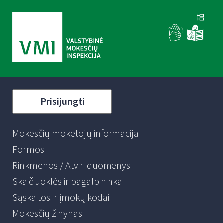
Prisijungti
Mokesčių mokėtojų informacija
Formos
Rinkmenos / Atviri duomenys
Skaičiuoklės ir pagalbininkai
Sąskaitos ir įmokų kodai
Mokesčių žinynas