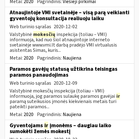
Metai:
2020
Pagrindinis:
Viešieji pirkimai
Atnaujintoje VMI svetainėje – visą parą veikianti
gyventojų konsultacija realiuoju laiku
Web turinio sąrašas
2020-12-02
Valstybinė
mokesčių
inspekcija (toliau – VMI)
informuoja, kad nuo šiol atnaujintoje interneto
svetainėje www.vmi.lt darbą pradėjo VMI virtualusis
asistentas Simas, kuris...
Metai:
2020
Pagrindinis:
Naujiena
Paramos gavėjų statusą užtikrina teisingas
paramos panaudojimas
Web turinio sąrašas
2020-12-09
Valstybinė mokesčių inspekcija (toliau – VMI)
informuoja, jog paramos sulaukę paramos gavėjai
ir
paramą suteikusios įmonės kiekvienais metais turi
pateikti paramos...
Metai:
2020
Pagrindinis:
Naujiena
Gyventojams
ir
įmonėms – daugiau laiko
sumokėti žemės mokestį