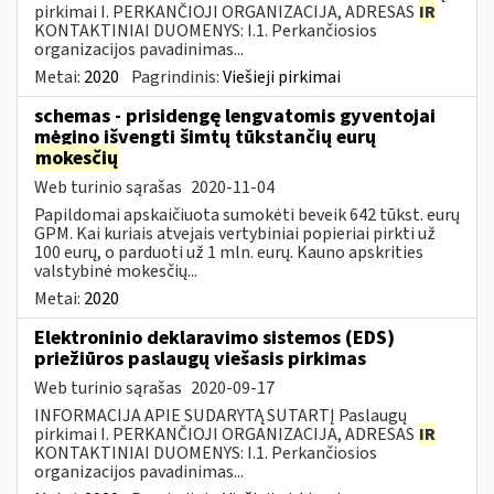
pirkimai I. PERKANČIOJI ORGANIZACIJA, ADRESAS
IR
KONTAKTINIAI DUOMENYS: I.1. Perkančiosios
organizacijos pavadinimas...
Metai:
2020
Pagrindinis:
Viešieji pirkimai
schemas - prisidengę lengvatomis gyventojai
mėgino išvengti šimtų tūkstančių eurų
mokesčių
Web turinio sąrašas
2020-11-04
Papildomai apskaičiuota sumokėti beveik 642 tūkst. eurų
GPM. Kai kuriais atvejais vertybiniai popieriai pirkti už
100 eurų, o parduoti už 1 mln. eurų. Kauno apskrities
valstybinė mokesčių...
Metai:
2020
Elektroninio deklaravimo sistemos (EDS)
priežiūros paslaugų viešasis pirkimas
Web turinio sąrašas
2020-09-17
INFORMACIJA APIE SUDARYTĄ SUTARTĮ Paslaugų
pirkimai I. PERKANČIOJI ORGANIZACIJA, ADRESAS
IR
KONTAKTINIAI DUOMENYS: I.1. Perkančiosios
organizacijos pavadinimas...