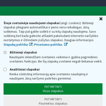
Valstybinė mokesčių inspekcija prie Lietuvos
U
Respublikos finansų ministerijos
Šioje svetainėje naudojami slapukai
(angl. cookies). Būtinieji
slapukai įdiegiami automatiškai ir jiems nėra reikalingas Jūsų
Biudžetinė įstaiga. Juridinio asmens kodas — 188659752,
sutikimas. Taip pat galite sutikti ir su kitų slapukų naudojimu. Savo
adresas: Vasario 16-osios g. 14, 01107 Vilnius, Lietuva, el.paštas:
sutikimą bet kada galėsite atšaukti pakeisdami interneto naršyklės
vmi@vmi.lt
, E. pristatymo dėžutės adresas 188659752
nustatymus ir ištrindami įrašytus slapukus. Daugiau informacijos
Duomenys apie Valstybinę mokesčių inspekciją prie Lietuvos
Slapukų politika
;
Privatumo politika.
Respublikos finansų ministerijos kaupiami ir saugomi Juridinių
asmenų registre
Būtinieji slapukai
Naudojami sklandžiam svetainės veikimui ir įgalina pagrindines
svetainės funkcijas. Be šių slapukų svetainė negali tinkamai veikti.
Analitiniai slapukai
Renka statistinę informaciją apie svetainės naudojimą ir
naudojami Jūsų naršymo patirties gerinimui.
PATVIRTINTI
Visus slapukus
PATVIRTINTI
Pasirinktus slapukus