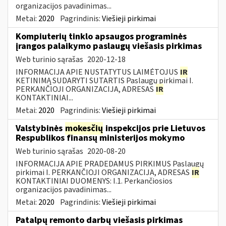
organizacijos pavadinimas...
Metai:
2020
Pagrindinis:
Viešieji pirkimai
Kompiuterių tinklo apsaugos programinės
įrangos palaikymo paslaugų viešasis pirkimas
Web turinio sąrašas
2020-12-18
INFORMACIJA APIE NUSTATYTUS LAIMĖTOJUS
IR
KETINIMĄ SUDARYTI SUTARTIS Paslaugų pirkimai I.
PERKANČIOJI ORGANIZACIJA, ADRESAS
IR
KONTAKTINIAI...
Metai:
2020
Pagrindinis:
Viešieji pirkimai
Valstybinės
mokesčių
inspekcijos prie Lietuvos
Respublikos finansų ministerijos mokymo
Web turinio sąrašas
2020-08-20
INFORMACIJA APIE PRADEDAMUS PIRKIMUS Paslaugų
pirkimai I. PERKANČIOJI ORGANIZACIJA, ADRESAS
IR
KONTAKTINIAI DUOMENYS: I.1. Perkančiosios
organizacijos pavadinimas...
Metai:
2020
Pagrindinis:
Viešieji pirkimai
Patalpų remonto darbų viešasis pirkimas