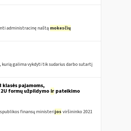
nti administracinę naštą
mokesčių
 kurią galima vykdyti tik sudarius darbo sutartį
 klasės pajamoms,
12U formų užpildymo
ir
pateikimo
spublikos finansų ministeri
jos
viršininko 2021