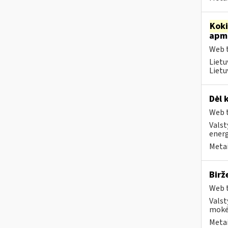
Kok
apmo
Web t
Lietu
Lietu
Dėl 
Web t
Valst
energ
Metai
Birž
Web t
Valst
mokėt
Metai