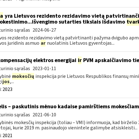
ia
yra Lietuvos rezidento rezidavimo vietą patvirtinan
kestinimo...išvengimo sutarties tikslais išdavimo
tvar
urinio sąrašas
2024-06-27
vos rezidento rezidavimo vietą patvirtinanti pažyma dvigubo apmo
vos juridinis asmuo
ar
nuolatinis Lietuvos gyventojas...
kompensacijų elektros energijai
ir
PVM apskaičiavimo tie
urinio sąrašas
2023-01-11
ybinė
mokesčių
inspekcija prie Lietuvos Respublikos finansų mini
i
jos
,...
:
2023
elis – paskutinis mėnuo kadaise pamirštiems mokesčiam
urinio sąrašas
2021-06-10
ybinės mokesčių inspekcija (toliau – VMI) informuoja, kad birželio 
ojai, kurie 2019 m. pasinaudojo vienintele galimybe atsiskleisti...
:
2021