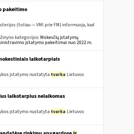
o pakeitimo
sterijos (toliau — VMI prie FM) informuoja, kad
žinyno kategorijos:
Mokesčių įstatymų
ministravimo įstatymo pakeitimai nuo 2022 m.
mokestiniais laikotarpiais
tybos įstatymo nustatyta
tvarka
Lietuvos
us laikotarpius nelaikomas
tybos įstatymo nustatyta
tvarka
Lietuvos
nmandatėse rinkimų apygardose
ir