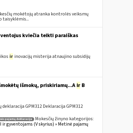
okesčių mokėtojų atranka kontrolės veiksmų
 taisyklėmis...
entojus kviečia teikti paraiškas
mikos
ir
inovacijų misterija atnaujino subsidijų
šmokėtų išmokų, priskiriamų...A
ir
B
ų deklaracija GPM312 Deklaracija GPM312
Mokesčių žinyno kategorijos:
asės pajamų deklaracija
 ir gyventojams (V skyrius) » Metinė pajamų