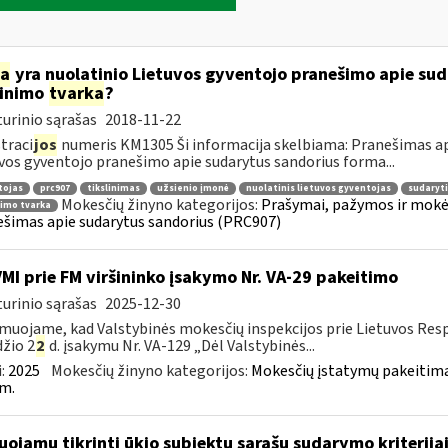
ia
yra nuolatinio Lietuvos gyventojo pranešimo apie su
linimo
tvarka
?
urinio sąrašas
2018-11-22
traci
jos
numeris KM1305 Ši informacija skelbiama: Pranešimas ap
vos gyventojo pranešimo apie sudarytus sandorius forma...
tojas
prc907
tikslinimas
užsienio įmonė
nuolatinis lietuvos gyventojas
sudaryti
Mokesčių žinyno kategorijos:
Prašymai, pažymos ir mokė
nimo tvarka
šimas apie sudarytus sandorius (PRC907)
VMI prie FM viršininko įsakymo Nr. VA-29 pakeitimo
urinio sąrašas
2025-12-30
muojame, kad Valstybinės mokesčių inspekcijos prie Lietuvos Respu
žio 2
2
d. įsakymu Nr. VA-129 „Dėl Valstybinės...
:
2025
Mokesčių žinyno kategorijos:
Mokesčių įstatymų pakeitima
m.
uojamų tikrinti ūkio subjektų sąrašų sudarymo kriterija