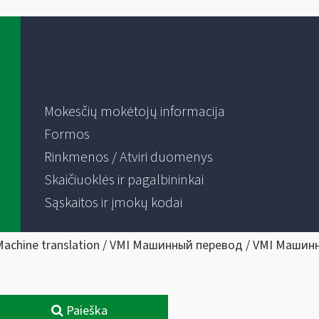
Mokesčių mokėtojų informacija
Formos
Rinkmenos / Atviri duomenys
Skaičiuoklės ir pagalbininkai
Sąskaitos ir įmokų kodai
Machine translation / VMI Машинный перевод / VMI Машин
Paieška