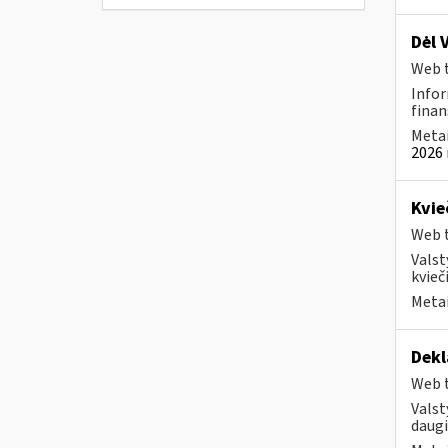
Dėl 
Web t
Infor
finan
Metai
2026 
Kvie
Web t
Valst
kvieči
Metai
Dekl
Web t
Valst
daugi