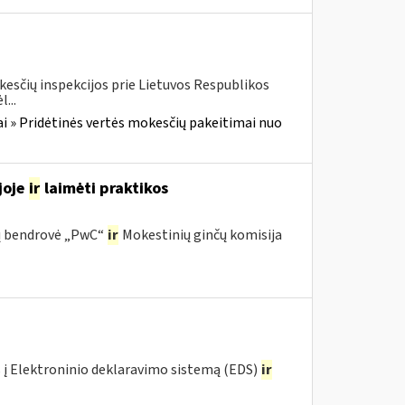
kesčių inspekcijos prie Lietuvos Respublikos
...
i » Pridėtinės vertės mokesčių pakeitimai nuo
joje
ir
laimėti praktikos
ijų bendrovė „PwC“
ir
Mokestinių ginčų komisija
 į Elektroninio deklaravimo sistemą (EDS)
ir