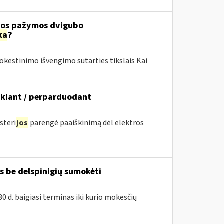
čios pažymos dvigubo
ka
?
kestinimo išvengimo sutarties tikslais Kai
kiant / perparduodant
steri
jos
parengė paaiškinimą dėl elektros
s be delspinigių sumokėti
30 d. baigiasi terminas iki kurio mokesčių