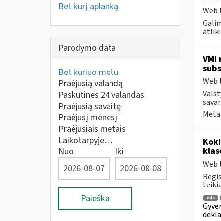
Bet kurį aplanką
Web t
Galim
atlik
Parodymo data
VMI 
subs
Bet kuriuo metu
Web t
Praėjusią valandą
Valst
Paskutines 24 valandas
savar
Praėjusią savaitę
Metai
Praėjusį mėnesį
Praėjusiais metais
Laikotarpyje…
Kok
klas
Nuo
Iki
Web t
Regis
teiki
Paieška
eds
Gyven
dekla