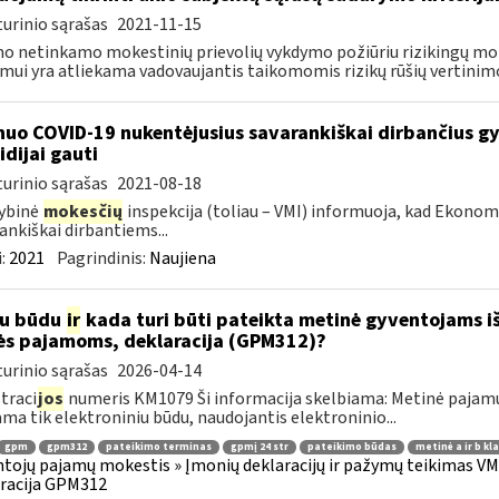
urinio sąrašas
2021-11-15
o netinkamo mokestinių prievolių vykdymo požiūriu rizikingų m
imui yra atliekama vadovaujantis taikomomis rizikų rūšių vertinimo
nuo COVID-19 nukentėjusius savarankiškai dirbančius gyv
idijai gauti
urinio sąrašas
2021-08-18
ybinė
mokesčių
inspekcija (toliau – VMI) informuoja, kad Ekono
ankiškai dirbantiems...
:
2021
Pagrindinis:
Naujiena
iu būdu
ir
kada turi būti pateikta metinė gyventojams i
ės pajamoms, deklaracija (GPM312)?
urinio sąrašas
2026-04-14
traci
jos
numeris KM1079 Ši informacija skelbiama: Metinė pajam
ama tik elektroniniu būdu, naudojantis elektroninio...
gpm
gpm312
pateikimo terminas
gpmį 24 str
pateikimo būdas
metinė a ir b kl
tojų pajamų mokestis » Įmonių deklaracijų ir pažymų teikimas VMI
racija GPM312