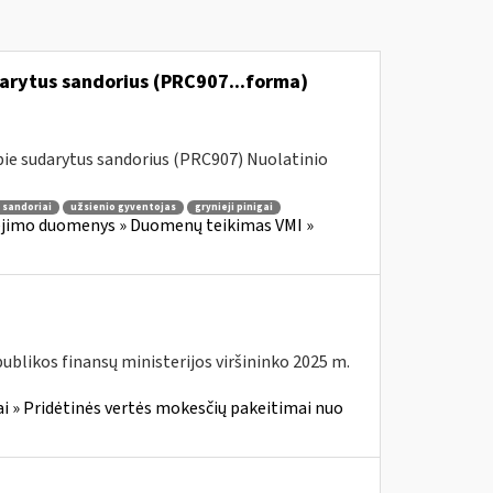
darytus sandorius (PRC907...forma)
ie sudarytus sandorius (PRC907) Nuolatinio
 sandoriai
užsienio gyventojas
grynieji pinigai
jimo duomenys » Duomenų teikimas VMI »
blikos finansų ministerijos viršininko 2025 m.
i » Pridėtinės vertės mokesčių pakeitimai nuo
i