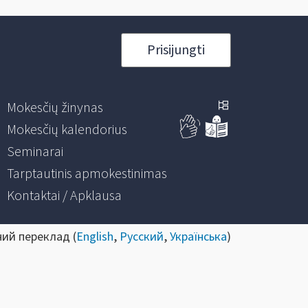
Prisijungti
Mokesčių žinynas
Mokesčių kalendorius
Seminarai
Tarptautinis apmokestinimas
Kontaktai / Apklausa
ний переклад (
English
,
Русский
,
Українська
)