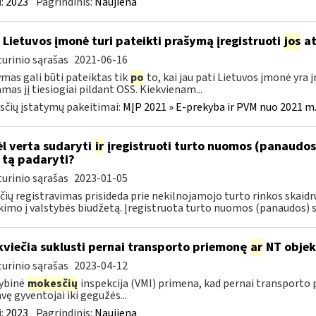
:
2023
Pagrindinis:
Naujiena
 Lietuvos įmonė turi pateikti prašymą įregistruoti
jos
at
urinio sąrašas
2021-06-16
mas gali būti pateiktas tik
po
to, kai jau pati Lietuvos įmonė yra
amas jį tiesiogiai pildant OSS. Kiekvienam...
čių įstatymų pakeitimai:
MĮP 2021 » E-prekyba ir PVM nuo 2021 m. 
l verta sudaryti
ir
įregistruoti turto nuomos (panaudos)
 tą padaryti?
urinio sąrašas
2023-01-05
čių registravimas prisideda prie nekilnojamojo turto rinkos skai
kimo į valstybės biudžetą. Įregistruota turto nuomos (panaudos) su
kviečia suklusti pernai transporto priemonę
ar
NT objek
urinio sąrašas
2023-04-12
ybinė
mokesčių
inspekcija (VMI) primena, kad pernai transporto
vę gyventojai iki gegužės...
:
2023
Pagrindinis:
Naujiena