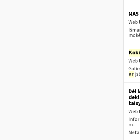
MAS
Web t
Išma
mokėt
Kok
Web t
Galim
ar
įst
Dėl 
dekl
tais
Web t
Infor
m....
Metai