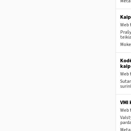
Metai
Kaip
Web t
Prašy
teiki
Mokes
Kodė
kaip
Web t
Sutar
surin
VMI 
Web t
Valst
parda
Metai