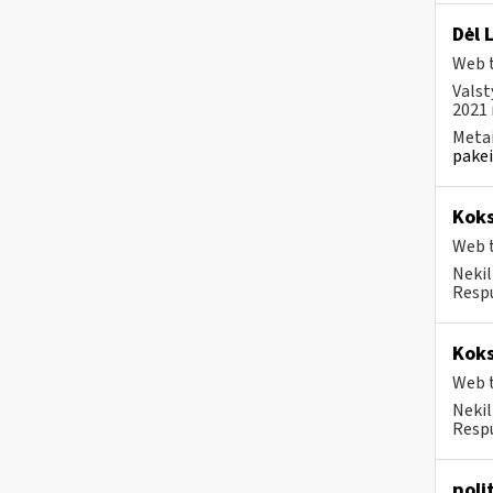
Dėl 
Web t
Valst
2021 
Metai
pakei
Koks
Web t
Nekil
Respu
Koks
Web t
Nekil
Respu
poli