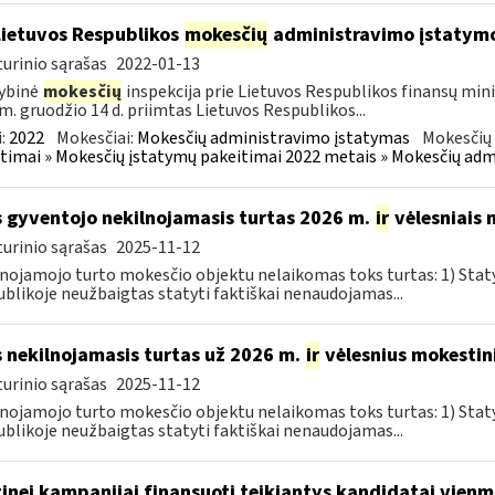
Lietuvos Respublikos
mokesčių
administravimo įstatym
urinio sąrašas
2022-01-13
ybinė
mokesčių
inspekcija prie Lietuvos Respublikos finansų mini
m. gruodžio 14 d. priimtas Lietuvos Respublikos...
:
2022
Mokesčiai:
Mokesčių administravimo įstatymas
Mokesčių 
timai » Mokesčių įstatymų pakeitimai 2022 metais » Mokesčių ad
 gyventojo nekilnojamasis turtas 2026 m.
ir
vėlesniais 
urinio sąrašas
2025-11-12
nojamojo turto mokesčio objektu nelaikomas toks turtas: 1) Sta
blikoje neužbaigtas statyti faktiškai nenaudojamas...
 nekilnojamasis turtas už 2026 m.
ir
vėlesnius mokestini
urinio sąrašas
2025-11-12
nojamojo turto mokesčio objektu nelaikomas toks turtas: 1) Sta
blikoje neužbaigtas statyti faktiškai nenaudojamas...
tinei kampanijai finansuoti teikiantys kandidatai vie