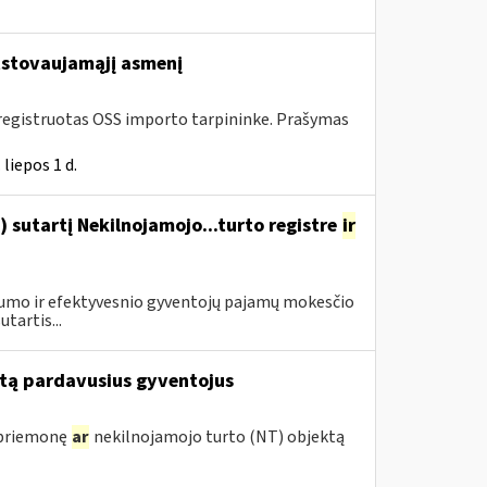
stovaujamąjį asmenį
 įregistruotas OSS importo tarpininke. Prašymas
liepos 1 d.
 sutartį Nekilnojamojo...turto registre
ir
drumo ir efektyvesnio gyventojų pajamų mokesčio
tartis...
tą pardavusius gyventojus
 priemonę
ar
nekilnojamojo turto (NT) objektą