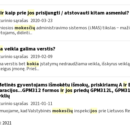
ir
kaip prie
jos
prisijungti / atstovauti kitam asmeniui?
urinio sąrašas
2020-03-23
niosios
mokesčių
administravimo sistemos (i.MAS) tikslas − maži
ojams, didinti...
ia
veikla galima verstis?
urinio sąrašas
2019-02-09
a verstis bet
kokia
įstatymų nedraudžiama veikla, išskyrus veiklą,
eigus įmonę. Prieš...
Metinės gyventojams išmokėtų išmokų, priskiriamų A
ir
B
aracijos...GPM312 formos
ir
jos
priedų GPM312L, GPM3
yklių
urinio sąrašas
2021-01-11
muojame, kad Valstybinės
mokesčių
inspekci
jos
prie Lietuvos Re
:
2021