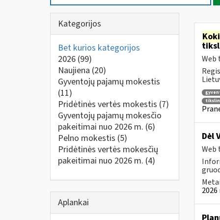
Kategorijos
Kok
tiks
Bet kurios kategorijos
2026
(99)
Web t
Naujiena
(20)
Regis
Lietu
Gyventojų pajamų mokestis
(11)
gyven
tiksli
Pridėtinės vertės mokestis
(7)
Prane
Gyventojų pajamų mokesčio
pakeitimai nuo 2026 m.
(6)
Dėl 
Pelno mokestis
(5)
Pridėtinės vertės mokesčių
Web t
pakeitimai nuo 2026 m.
(4)
Infor
gruod
Metai
2026 
Aplankai
Plan