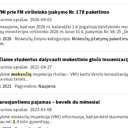
VMI prie FM viršininko įsakymo Nr. 178 pakeitimo
urinio sąrašas
2026-04-03
muojame, kad nuo 2026 m. balandžio 1 d. įsigalioja Valstybinės mo
sų ministerijos viršininko 2026 m. kovo 31 d. įsakymas Nr. VA-25 „Dėl
:
2026
Mokesčių žinyno kategorijos:
Mokesčių įstatymų pakeitima
m.
čiame studentus dalyvauti mokestinio ginčo inscenizaci
urinio sąrašas
2021-04-27
ybinė
mokesčių
inspekcija (toliau – VMI) kartu Verslo konsultac
a visus teisės...
:
2021
Pagrindinis:
Naujiena
aruojantiems pajamas – beveik du mėnesiai
urinio sąrašas
2023-03-08
ybinė mokesčių inspekcija (VMI) informuoja, kad perkėlė duomenis
au nei
2
,4 mln. gyventojų...