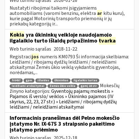
Web turinio sąrašas
2026-01-26
Nustatyti ribojimai taikomi įsigyjamiems
automobiliams (varomi benzinu, elektra
ar
kitu kuru),
kurie pagal Motorinių transporto priemonių ir jų
priekabų kategorijų ir...
Kokia
yra ūkininkų veikloje naudojamojo
ilgalaikio turto išlaidų pripažinimo
tvarka
Web turinio sąrašas
2018-11-22
Registraci
jos
numeris KM0793 Ši informacija skelbiama:
Leidžiami / ribojamų dydžių leidžiami / neleidžiami
atskaitymai Žemės ūkio veiklą vykdantis gyventojas,
norėdamas,...
fr0457
gpm
išlaidos
ūkininkas
ilgalaikis turtas
Mokesčių
leidžiami atskaitymai
žemės ūkio veikla
gpmį 18 str
žinyno kategorijos:
Gyventojų pajamų mokestis »
Pajamos iš verslo/ veiklos » Ūkininko pajamos (IV
skyrius, 22, 23, 27 str.) » Leidžiami / ribojamų dydžių
leidžiami / neleidžiami atskaitymai
Informacinis pranešimas dėl Pelno mokesčio
įstatymo Nr. IX-675 3 straipsnio pakeitimo
įstatymo priėmimo
Web turinio sąrašas
2025-12-18