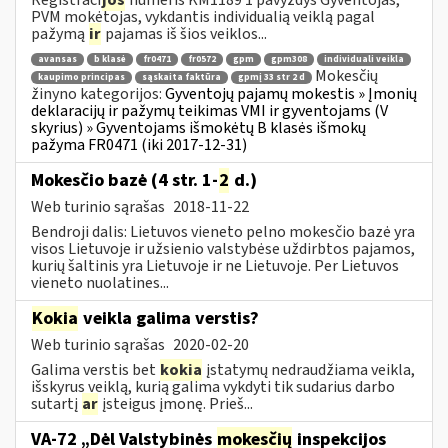
PVM mokėtojas, vykdantis individualią veiklą pagal
pažymą
ir
pajamas iš šios veiklos...
avansas
b klasė
fr0471
fr0572
gpm
gpm308
individuali veikla
Mokesčių
kaupimo principas
sąskaita faktūra
gpmį 33 str 2 d
žinyno kategorijos:
Gyventojų pajamų mokestis » Įmonių
deklaracijų ir pažymų teikimas VMI ir gyventojams (V
skyrius) » Gyventojams išmokėtų B klasės išmokų
pažyma FR0471 (iki 2017-12-31)
Mokesčio bazė (4 str. 1-
2
d.)
Web turinio sąrašas
2018-11-22
Bendroji dalis: Lietuvos vieneto pelno mokesčio bazė yra
visos Lietuvoje ir užsienio valstybėse uždirbtos pajamos,
kurių šaltinis yra Lietuvoje ir ne Lietuvoje. Per Lietuvos
vieneto nuolatines...
Kokia
veikla galima verstis?
Web turinio sąrašas
2020-02-20
Galima verstis bet
kokia
įstatymų nedraudžiama veikla,
išskyrus veiklą, kurią galima vykdyti tik sudarius darbo
sutartį
ar
įsteigus įmonę. Prieš...
VA-72 „Dėl Valstybinės
mokesčių
inspekcijos