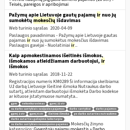
Teisės, pareigos ir apribojimai
Pažymų apie Lietuvoje gautų pajamų
ir
nuo jų
sumokėtų
mokesčių
išdavimas
Web turinio sąrašas
2020-04-09
Paslaugos pavadinimas - Pažymų apie Lietuvoje gautas
pajamas
ir
nuo jų sumokėtus mokesčius išdavimas
Paslaugos gavėjai - Nuolatiniai
ir
...
Kaip apmokestinamos išeitinės išmokos,
išmokamos atleidžiamam darbuotojui,
ir
išmokos
Web turinio sąrašas
2018-11-22
Registracijos numeris KM0289 Ši informacija skelbiama:
Už darbą Lietuvoje Išeitinė išmoka Nutraukus darbo
sutartį, atleistam darbuotojui išmokėta Darbo kodekse
ar kituose įstatymuose numatyta...
gpm
nekonkuravimas
gpmį 22 str
su darbo santykiais susijusios pajamos
darbo santykiai
darbo pajamos
gpmį 2 str
gpmį 6 str
išeitinė išmoka
po darbo sutarties nutraukimo
darbo sutarties galiojimo laikotarpiu
Mokesčių žinyno
su darbo santykiais nesusijusios pajamos
kategorijos:
Gyventojų pajamų mokestis » Darbo