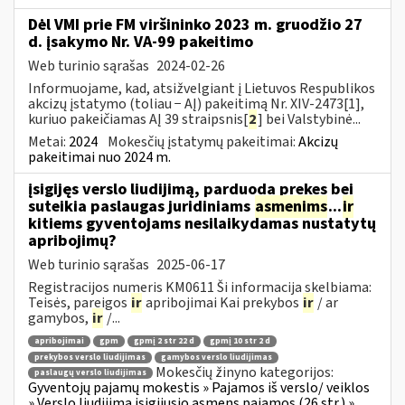
Dėl VMI prie FM viršininko 2023 m. gruodžio 27
d. įsakymo Nr. VA-99 pakeitimo
Web turinio sąrašas
2024-02-26
Informuojame, kad, atsižvelgiant į Lietuvos Respublikos
akcizų įstatymo (toliau − AĮ) pakeitimą Nr. XIV-2473[1],
kuriuo pakeičiamas AĮ 39 straipsnis[
2
] bei Valstybinė...
Metai:
2024
Mokesčių įstatymų pakeitimai:
Akcizų
pakeitimai nuo 2024 m.
įsigijęs verslo liudijimą, parduoda prekes bei
suteikia paslaugas juridiniams
asmenims
...
ir
kitiems gyventojams nesilaikydamas nustatytų
apribojimų?
Web turinio sąrašas
2025-06-17
Registracijos numeris KM0611 Ši informacija skelbiama:
Teisės, pareigos
ir
apribojimai Kai prekybos
ir
/ ar
gamybos,
ir
/...
apribojimai
gpm
gpmį 2 str 22 d
gpmį 10 str 2 d
prekybos verslo liudijimas
gamybos verslo liudijimas
Mokesčių žinyno kategorijos:
paslaugų verslo liudijimas
Gyventojų pajamų mokestis » Pajamos iš verslo/ veiklos
» Verslo liudijimą įsigijusio asmens pajamos (26 str.) »