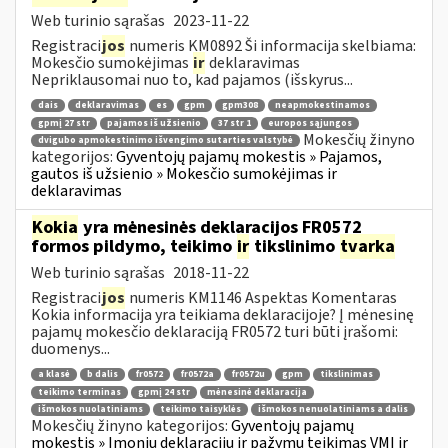
Web turinio sąrašas
2023-11-22
Registraci
jos
numeris KM0892 Ši informacija skelbiama:
Mokesčio sumokėjimas
ir
deklaravimas
Nepriklausomai nuo to, kad pajamos (išskyrus...
dais
deklaravimas
es
gpm
gpm308
neapmokestinamos
gpmį 27 str
pajamos iš užsienio
37 str 1
europos sąjungos
Mokesčių žinyno
dvigubo apmokestinimo išvengimo sutarties valstybė
kategorijos:
Gyventojų pajamų mokestis » Pajamos,
gautos iš užsienio » Mokesčio sumokėjimas ir
deklaravimas
Kokia
yra mėnesinės deklaracijos FR0572
formos pildymo, teikimo
ir
tikslinimo
tvarka
Web turinio sąrašas
2018-11-22
Registraci
jos
numeris KM1146 Aspektas Komentaras
Kokia informacija yra teikiama deklaracijoje? Į mėnesinę
pajamų mokesčio deklaraciją FR0572 turi būti įrašomi:
duomenys...
a klasė
b dalis
fr0572
fr0572a
fr0572u
gpm
tikslinimas
teikimo terminas
gpmį 24 str
mėnesinė deklaracija
išmokos nuolatiniams
teikimo taisyklės
išmokos nenuolatiniams a dalis
Mokesčių žinyno kategorijos:
Gyventojų pajamų
mokestis » Įmonių deklaracijų ir pažymų teikimas VMI ir