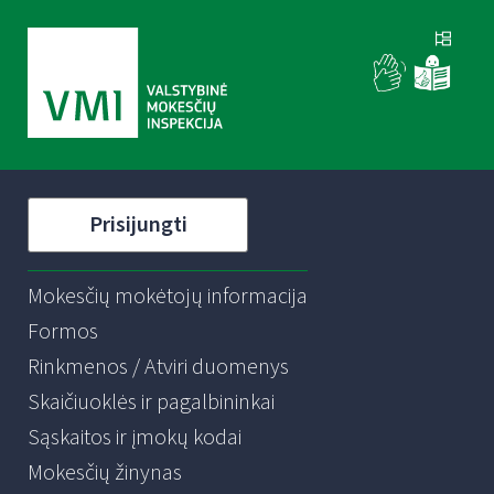
Prisijungti
Mokesčių mokėtojų informacija
Formos
Rinkmenos / Atviri duomenys
Skaičiuoklės ir pagalbininkai
Sąskaitos ir įmokų kodai
Mokesčių žinynas