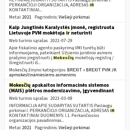
PERKANČIOJI ORGANIZACIJA, ADRESAS
IR
KONTAKTINIAI...
Metai:
2021
Pagrindinis:
Viešieji pirkimai
Kaip Jungtinės Karalystės įmonė, registruota
Lietuvoje PVM mokėtoja
ir
neturinti
Web turinio sąrašas
2021-07-29
Apie fiskalinio agento paskyrimą VMI turėtų būti
informuojama, pateikiant Užsienio juridinio asmens
prašymo įregistruoti į
Mokesčių
mokėtojų registrą /
išregistruoti iš...
Mokesčių žinyno kategorijos:
BREXIT » BREXIT PVM JK
apmokestinamiesiems asmenims
Mokesčių
apskaitos informacinės sistemos
(MAIS) plėtros modernizavimo, įgyvendinant
Web turinio sąrašas
2021-03-08
INFORMACIJA APIE SUDARYTAS SUTARTIS Paslaugų
pirkimai I. PERKANČIOJI ORGANIZACIJA, ADRESAS
IR
KONTAKTINIAI DUOMENYS: I.1. Perkančiosios
organizacijos pavadinimas...
Metai:
2021
Pagrindinis:
Viešieji pirkimai