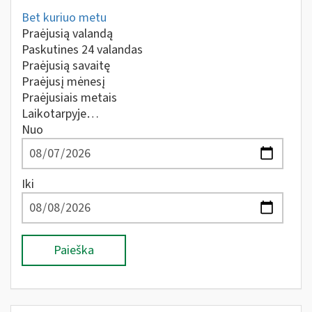
Bet kuriuo metu
Praėjusią valandą
Paskutines 24 valandas
Praėjusią savaitę
Praėjusį mėnesį
Praėjusiais metais
Laikotarpyje…
Nuo
Iki
Paieška