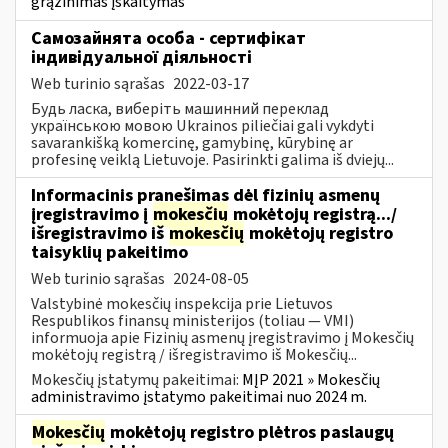
grąžinimas įskaitymas
Самозайнята особа - сертифікат
індивідуальної діяльності
Web turinio sąrašas
2022-03-17
Будь ласка, виберіть машинний переклад
українською мовою Ukrainos piliečiai gali vykdyti
savarankišką komercinę, gamybinę, kūrybinę ar
profesinę veiklą Lietuvoje. Pasirinkti galima iš dviejų...
Informacinis pranešimas dėl fizinių asmenų
įregistravimo į
mokesčių
mokėtojų registrą.../
išregistravimo iš
mokesčių
mokėtojų registro
taisyklių pakeitimo
Web turinio sąrašas
2024-08-05
Valstybinė mokesčių inspekcija prie Lietuvos
Respublikos finansų ministerijos (toliau — VMI)
informuoja apie Fizinių asmenų įregistravimo į Mokesčių
mokėtojų registrą / išregistravimo iš Mokesčių...
Mokesčių įstatymų pakeitimai:
MĮP 2021 » Mokesčių
administravimo įstatymo pakeitimai nuo 2024 m.
Mokesčių
mokėtojų registro plėtros paslaugų