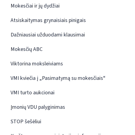
Mokesčiai ir jų dydžiai
Atsiskaitymas grynaisiais pinigais
Dažniausiai užduodami klausimai
Mokesčių ABC
Viktorina moksleiviams
VMI kviečia į „Pasimatymą su mokesčiais“
VMI turto aukcionai
Įmonių VDU palyginimas
STOP šešėliui