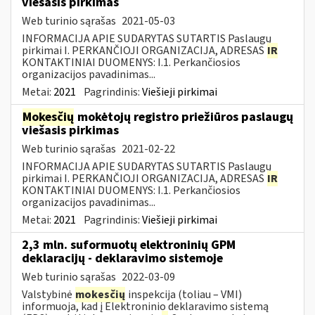
viešasis pirkimas
Web turinio sąrašas
2021-05-03
INFORMACIJA APIE SUDARYTAS SUTARTIS Paslaugų
pirkimai I. PERKANČIOJI ORGANIZACIJA, ADRESAS
IR
KONTAKTINIAI DUOMENYS: I.1. Perkančiosios
organizacijos pavadinimas...
Metai:
2021
Pagrindinis:
Viešieji pirkimai
Mokesčių
mokėtojų registro priežiūros paslaugų
viešasis pirkimas
Web turinio sąrašas
2021-02-22
INFORMACIJA APIE SUDARYTAS SUTARTIS Paslaugų
pirkimai I. PERKANČIOJI ORGANIZACIJA, ADRESAS
IR
KONTAKTINIAI DUOMENYS: I.1. Perkančiosios
organizacijos pavadinimas...
Metai:
2021
Pagrindinis:
Viešieji pirkimai
2,3 mln. suformuotų elektroninių GPM
deklaracijų - deklaravimo sistemoje
Web turinio sąrašas
2022-03-09
Valstybinė
mokesčių
inspekcija (toliau – VMI)
informuoja, kad į Elektroninio deklaravimo sistemą