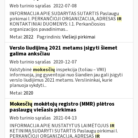
Web turinio sąrašas
2022-07-08
INFORMACIJA APIE SUDARYTAS SUTARTIS Paslaugų
pirkimai I. PERKANČIOJI ORGANIZACIJA, ADRESAS
IR
KONTAKTINIAI DUOMENYS: I.1. Perkančiosios
organizacijos pavadinimas...
Metai:
2022
Pagrindinis:
Viešieji pirkimai
Verslo liudijimą 2021 metams įsigyti šiemet
galima anksčiau
Web turinio sąrašas
2020-12-07
Valstybinė
mokesčių
inspekcija (toliau – VMI)
informuoja, jog gyventojai nuo šiandien jau gali įsigyti
verslo liudijimus 2021 metams. Verslininkai, kurie
planuoja vykdyti...
Metai:
2020
Mokesčių
mokėtojų registro (MMR) plėtros
paslaugų viešasis pirkimas
Web turinio sąrašas
2021-04-13
INFORMACIJA APIE NUSTATYTUS LAIMĖTOJUS
IR
KETINIMĄ SUDARYTI SUTARTIS Paslaugų pirkimai I.
PERKANČIOJI ORGANIZACIJA, ADRESAS
IR