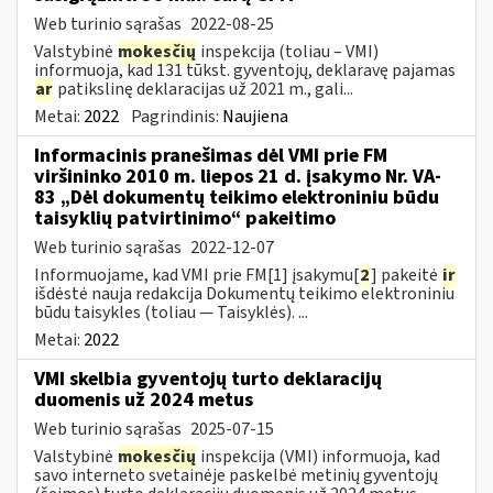
Web turinio sąrašas
2022-08-25
Valstybinė
mokesčių
inspekcija (toliau – VMI)
informuoja, kad 131 tūkst. gyventojų, deklaravę pajamas
ar
patikslinę deklaracijas už 2021 m., gali...
Metai:
2022
Pagrindinis:
Naujiena
Informacinis pranešimas dėl VMI prie FM
viršininko 2010 m. liepos 21 d. įsakymo Nr. VA-
83 „Dėl dokumentų teikimo elektroniniu būdu
taisyklių patvirtinimo“ pakeitimo
Web turinio sąrašas
2022-12-07
Informuojame, kad VMI prie FM[1] įsakymu[
2
] pakeitė
ir
išdėstė nauja redakcija Dokumentų teikimo elektroniniu
būdu taisykles (toliau — Taisyklės). ...
Metai:
2022
VMI skelbia gyventojų turto deklaracijų
duomenis už 2024 metus
Web turinio sąrašas
2025-07-15
Valstybinė
mokesčių
inspekcija (VMI) informuoja, kad
savo interneto svetainėje paskelbė metinių gyventojų