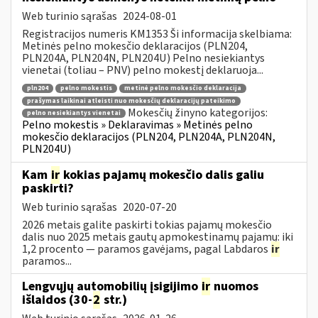
Web turinio sąrašas
2024-08-01
Registracijos numeris KM1353 Ši informacija skelbiama:
Metinės pelno mokesčio deklaracijos (PLN204,
PLN204A, PLN204N, PLN204U) Pelno nesiekiantys
vienetai (toliau – PNV) pelno mokestį deklaruoja...
pln204
pelno mokestis
metinė pelno mokesčio deklaracija
prašymas laikinai atleisti nuo mokesčių deklaracijų pateikimo
Mokesčių žinyno kategorijos:
pelno nesiekiantys vienetai
Pelno mokestis » Deklaravimas » Metinės pelno
mokesčio deklaracijos (PLN204, PLN204A, PLN204N,
PLN204U)
Kam
ir
kokias pajamų mokesčio dalis galiu
paskirti?
Web turinio sąrašas
2020-07-20
2026 metais galite paskirti tokias pajamų mokesčio
dalis nuo 2025 metais gautų apmokestinamų pajamų: iki
1,2 procento — paramos gavėjams, pagal Labdaros
ir
paramos...
Lengvųjų automobilių įsigijimo
ir
nuomos
išlaidos (30-
2
str.)