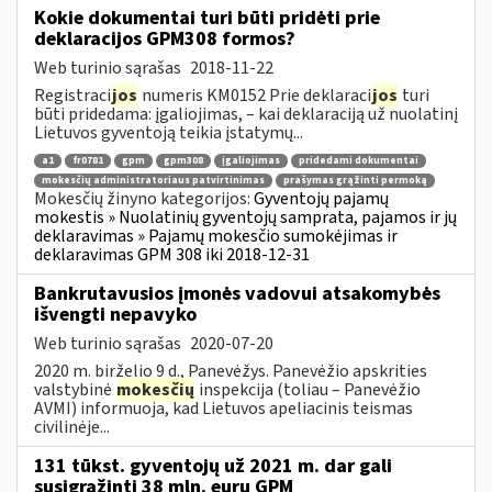
Kokie dokumentai turi būti pridėti prie
deklaracijos GPM308 formos?
Web turinio sąrašas
2018-11-22
Registraci
jos
numeris KM0152 Prie deklaraci
jos
turi
būti pridedama: įgaliojimas, – kai deklaraciją už nuolatinį
Lietuvos gyventoją teikia įstatymų...
a1
fr0781
gpm
gpm308
įgaliojimas
pridedami dokumentai
mokesčių administratoriaus patvirtinimas
prašymas grąžinti permoką
Mokesčių žinyno kategorijos:
Gyventojų pajamų
mokestis » Nuolatinių gyventojų samprata, pajamos ir jų
deklaravimas » Pajamų mokesčio sumokėjimas ir
deklaravimas GPM 308 iki 2018-12-31
Bankrutavusios įmonės vadovui atsakomybės
išvengti nepavyko
Web turinio sąrašas
2020-07-20
2020 m. birželio 9 d., Panevėžys. Panevėžio apskrities
valstybinė
mokesčių
inspekcija (toliau – Panevėžio
AVMI) informuoja, kad Lietuvos apeliacinis teismas
civilinėje...
131 tūkst. gyventojų už 2021 m. dar gali
susigrąžinti 38 mln. eurų GPM