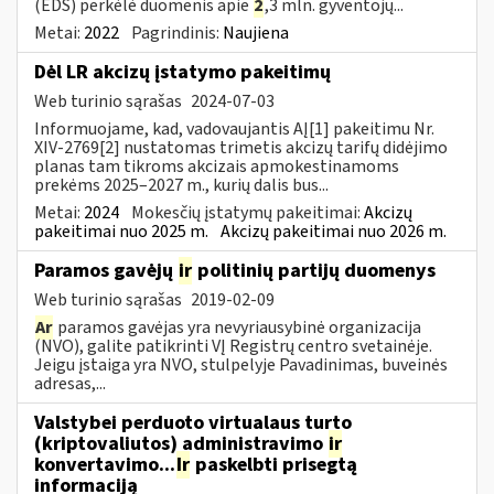
(EDS) perkėlė duomenis apie
2
,3 mln. gyventojų...
Metai:
2022
Pagrindinis:
Naujiena
Dėl LR akcizų įstatymo pakeitimų
Web turinio sąrašas
2024-07-03
Informuojame, kad, vadovaujantis AĮ[1] pakeitimu Nr.
XIV-2769[2] nustatomas trimetis akcizų tarifų didėjimo
planas tam tikroms akcizais apmokestinamoms
prekėms 2025–2027 m., kurių dalis bus...
Metai:
2024
Mokesčių įstatymų pakeitimai:
Akcizų
pakeitimai nuo 2025 m.
Akcizų pakeitimai nuo 2026 m.
Paramos gavėjų
ir
politinių partijų duomenys
Web turinio sąrašas
2019-02-09
Ar
paramos gavėjas yra nevyriausybinė organizacija
(NVO), galite patikrinti VĮ Registrų centro svetainėje.
Jeigu įstaiga yra NVO, stulpelyje Pavadinimas, buveinės
adresas,...
Valstybei perduoto virtualaus turto
(kriptovaliutos) administravimo
ir
konvertavimo...
Ir
paskelbti prisegtą
informaciją