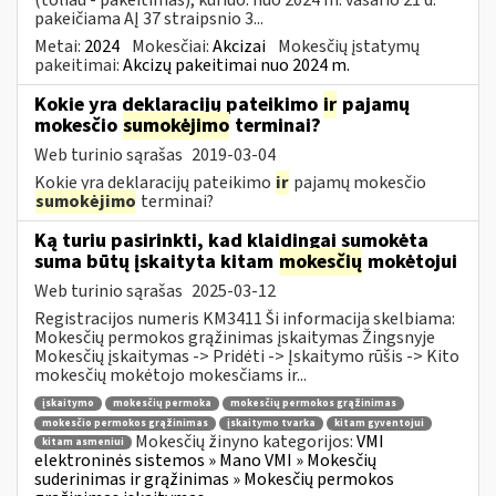
pakeičiama AĮ 37 straipsnio 3...
Metai:
2024
Mokesčiai:
Akcizai
Mokesčių įstatymų
pakeitimai:
Akcizų pakeitimai nuo 2024 m.
Kokie yra deklaracijų pateikimo
ir
pajamų
mokesčio
sumokėjimo
terminai?
Web turinio sąrašas
2019-03-04
Kokie yra deklaracijų pateikimo
ir
pajamų mokesčio
sumokėjimo
terminai?
Ką turiu pasirinkti, kad klaidingai sumokėta
suma būtų įskaityta kitam
mokesčių
mokėtojui
Web turinio sąrašas
2025-03-12
Registracijos numeris KM3411 Ši informacija skelbiama:
Mokesčių permokos grąžinimas įskaitymas Žingsnyje
Mokesčių įskaitymas -> Pridėti -> Įskaitymo rūšis -> Kito
mokesčių mokėtojo mokesčiams ir...
įskaitymo
mokesčių permoka
mokesčių permokos grąžinimas
mokesčio permokos grąžinimas
įskaitymo tvarka
kitam gyventojui
Mokesčių žinyno kategorijos:
VMI
kitam asmeniui
elektroninės sistemos » Mano VMI » Mokesčių
suderinimas ir grąžinimas » Mokesčių permokos