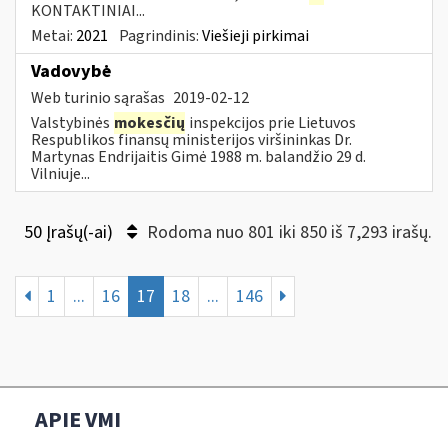
KONTAKTINIAI...
Metai:
2021
Pagrindinis:
Viešieji pirkimai
Vadovybė
Web turinio sąrašas
2019-02-12
Valstybinės
mokesčių
inspekcijos prie Lietuvos
Respublikos finansų ministerijos viršininkas Dr.
Martynas Endrijaitis Gimė 1988 m. balandžio 29 d.
Vilniuje...
50 Įrašų(-ai)
Rodoma nuo 801 iki 850 iš 7,293 irašų.
1
...
16
17
18
...
146
APIE VMI