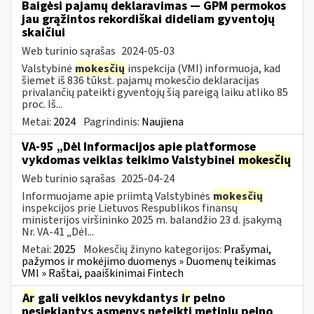
Baigėsi pajamų deklaravimas — GPM permokos
jau grąžintos rekordiškai dideliam gyventojų
skaičiui
Web turinio sąrašas
2024-05-03
Valstybinė
mokesčių
inspekcija (VMI) informuoja, kad
šiemet iš 836 tūkst. pajamų mokesčio deklaracijas
privalančių pateikti gyventojų šią pareigą laiku atliko 85
proc. Iš...
Metai:
2024
Pagrindinis:
Naujiena
VA-95 „Dėl Informacijos apie platformose
vykdomas veiklas teikimo Valstybinei
mokesčių
Web turinio sąrašas
2025-04-24
Informuojame apie priimtą Valstybinės
mokesčių
inspekcijos prie Lietuvos Respublikos finansų
ministerijos viršininko 2025 m. balandžio 23 d. įsakymą
Nr. VA-41 „Dėl...
Metai:
2025
Mokesčių žinyno kategorijos:
Prašymai,
pažymos ir mokėjimo duomenys » Duomenų teikimas
VMI » Raštai, paaiškinimai Fintech
Ar
gali veiklos nevykdantys
ir
pelno
nesiekiantys asmenys neteikti metinių pelno