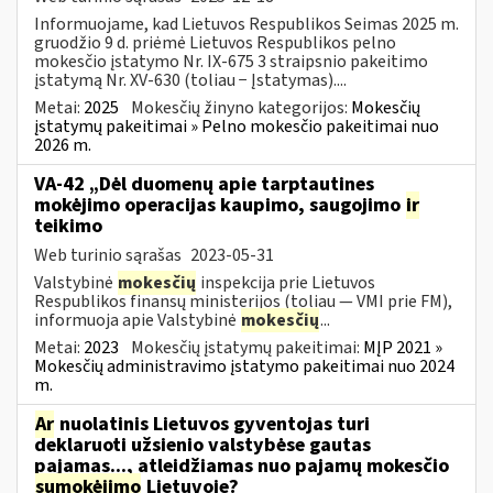
Informuojame, kad Lietuvos Respublikos Seimas 2025 m.
gruodžio 9 d. priėmė Lietuvos Respublikos pelno
mokesčio įstatymo Nr. IX-675 3 straipsnio pakeitimo
įstatymą Nr. XV-630 (toliau − Įstatymas)....
Metai:
2025
Mokesčių žinyno kategorijos:
Mokesčių
įstatymų pakeitimai » Pelno mokesčio pakeitimai nuo
2026 m.
VA-42 „Dėl duomenų apie tarptautines
mokėjimo operacijas kaupimo, saugojimo
ir
teikimo
Web turinio sąrašas
2023-05-31
Valstybinė
mokesčių
inspekcija prie Lietuvos
Respublikos finansų ministerijos (toliau ― VMI prie FM),
informuoja apie Valstybinė
mokesčių
...
Metai:
2023
Mokesčių įstatymų pakeitimai:
MĮP 2021 »
Mokesčių administravimo įstatymo pakeitimai nuo 2024
m.
Ar
nuolatinis Lietuvos gyventojas turi
deklaruoti užsienio valstybėse gautas
pajamas..., atleidžiamas nuo pajamų mokesčio
sumokėjimo
Lietuvoje?