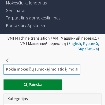
Mokesčių kalendorius
Seminarai
Tarptautinis apmokestinimas
Kontaktai / Apklausa
VMI Machine translation / VMI Машинный перевод /
VMI Машинний переклад (
English
,
Русский
,
Українська
)
Paieška
Kategorijos