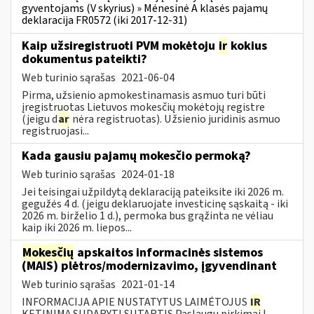
gyventojams (V skyrius) » Mėnesinė A klasės pajamų
deklaracija FR0572 (iki 2017-12-31)
Kaip užsiregistruoti PVM mokėtoju
ir
kokius
dokumentus pateikti?
Web turinio sąrašas
2021-06-04
Pirma, užsienio apmokestinamasis asmuo turi būti
įregistruotas Lietuvos mokesčių mokėtojų registre
(jeigu d
ar
nėra registruotas). Užsienio juridinis asmuo
registruojasi...
Kada gausiu pajamų mokesčio permoką?
Web turinio sąrašas
2024-01-18
Jei teisingai užpildytą deklaraciją pateiksite iki 2026 m.
gegužės 4 d. (jeigu deklaruojate investicinę sąskaitą - iki
2026 m. birželio 1 d.), permoka bus grąžinta ne vėliau
kaip iki 2026 m. liepos...
Mokesčių
apskaitos informacinės sistemos
(MAIS) plėtros/modernizavimo, įgyvendinant
Web turinio sąrašas
2021-01-14
INFORMACIJA APIE NUSTATYTUS LAIMĖTOJUS
IR
KETINIMĄ SUDARYTI SUTARTIS Paslaugų pirkimai I.