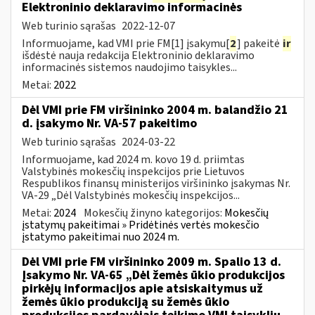
Elektroninio deklaravimo informacinės
Web turinio sąrašas
2022-12-07
Informuojame, kad VMI prie FM[1] įsakymu[
2
] pakeitė
ir
išdėstė nauja redakcija Elektroninio deklaravimo
informacinės sistemos naudojimo taisykles...
Metai:
2022
Dėl VMI prie FM viršininko 2004 m. balandžio 21
d. įsakymo Nr. VA-57 pakeitimo
Web turinio sąrašas
2024-03-22
Informuojame, kad 2024 m. kovo 19 d. priimtas
Valstybinės mokesčių inspekcijos prie Lietuvos
Respublikos finansų ministerijos viršininko įsakymas Nr.
VA-29 „Dėl Valstybinės mokesčių inspekcijos...
Metai:
2024
Mokesčių žinyno kategorijos:
Mokesčių
įstatymų pakeitimai » Pridėtinės vertės mokesčio
įstatymo pakeitimai nuo 2024 m.
Dėl VMI prie FM viršininko 2009 m. Spalio 13 d.
Įsakymo Nr. VA-65 „Dėl žemės ūkio produkcijos
pirkėjų informacijos apie atsiskaitymus už
žemės ūkio produkciją su žemės ūkio