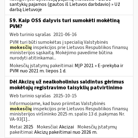
santykių pajamos (gautos iš Lietuvos darbdavio) » Už
darbą Lietuvoje
59. Kaip OSS dalyvis turi sumokėti mokėtiną
PVM?
Web turinio sąrašas
2021-06-16
PVM turi būti sumokėtas į specialią Valstybinės
mokesčių
inspekcijos prie Lietuvos Respublikos finansų
ministerijos sąskaitą. Mokėjimo pavedime būtina
nurodyti atitinkamai...
Mokesčių įstatymų pakeitimai:
MĮP 2021 » E-prekyba ir
PVM nuo 2021 m. liepos 1 d.
Dėl Akcizų už nealkoholinius saldintus gėrimus
mokėtojų registravimo taisyklių patvirtinimo
Web turinio sąrašas
2025-10-15
Informuojame, kad buvo priimtas Valstybinės
mokesčių
inspekcijos prie Lietuvos Respublikos finansų
ministerijos viršininko 2025 m. spalio 13 d. įsakymas Nr.
VA-93[1]...
Metai:
2025
Mokesčiai:
Akcizai
Mokesčių įstatymų
pakeitimai:
Akcizų pakeitimai nuo 2026 m.