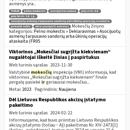
asmenys yra...
fr0528
pelno mokestis
asocijuotas asmuo
pmį 2 str. 8 d.
pmį 50 str. 2 d. 1 p.
asocijuotų asmenų tarpusavio sandorių arba ūkinių operacijų ataskaita
Mokesčių žinyno
prievolė teikti
nėra asocijuoti asmenys
kategorijos:
Pelno mokestis » Deklaravimas » Asocijuotų
asmenų tarpusavio sandorių arba ūkinių operacijų
ataskaita (FR05
Viktorinos „Mokesčiai sugrįžta kiekvienam“
nugalėtojai iškeitė žinias į paspirtukus
Web turinio sąrašas
2023-11-30
Valstybinė
mokesčių
inspekcija (VMI) informuoja, kad
viktorinos „Mokesčiai sugrįžta kiekvienam“ finale
pergalę pasiekė
ir
geriausiai mokesčius...
Metai:
2023
Pagrindinis:
Naujiena
Dėl Lietuvos Respublikos akcizų įstatymo
pakeitimo
Web turinio sąrašas
2024-02-22
Informuojame, kad buvo priimtas Lietuvos Respublikos
akcizų įstatymo (toliau − AĮ) pakeitimas Nr. XIV-2473[1]
(toliau - pakeitimas), kuriuo: nuo 2024 m. vasario 21 d.