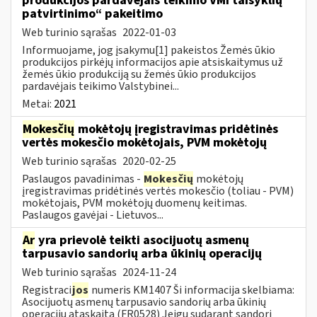
produkcijos pardavėjais teikimo VMI taisyklių
patvirtinimo“ pakeitimo
Web turinio sąrašas
2022-01-03
Informuojame, jog įsakymu[1] pakeistos Žemės ūkio
produkcijos pirkėjų informacijos apie atsiskaitymus už
žemės ūkio produkciją su žemės ūkio produkcijos
pardavėjais teikimo Valstybinei...
Metai:
2021
Mokesčių
mokėtojų įregistravimas pridėtinės
vertės mokesčio mokėtojais, PVM mokėtojų
Web turinio sąrašas
2020-02-25
Paslaugos pavadinimas -
Mokesčių
mokėtojų
įregistravimas pridėtinės vertės mokesčio (toliau - PVM)
mokėtojais, PVM mokėtojų duomenų keitimas.
Paslaugos gavėjai - Lietuvos...
Ar
yra prievolė teikti asocijuotų asmenų
tarpusavio sandorių arba ūkinių operacijų
Web turinio sąrašas
2024-11-24
Registraci
jos
numeris KM1407 Ši informacija skelbiama:
Asocijuotų asmenų tarpusavio sandorių arba ūkinių
operacijų ataskaita (FR0528) Jeigu sudarant sandorį