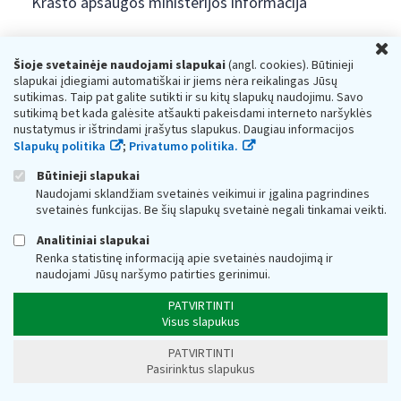
Krašto apsaugos ministerijos informacija
U
Interneto svetainės atitikties paraiška
Šioje svetainėje naudojami slapukai
(angl. cookies). Būtinieji
slapukai įdiegiami automatiškai ir jiems nėra reikalingas Jūsų
Ieškome turto savininkų
sutikimas. Taip pat galite sutikti ir su kitų slapukų naudojimu. Savo
sutikimą bet kada galėsite atšaukti pakeisdami interneto naršyklės
nustatymus ir ištrindami įrašytus slapukus. Daugiau informacijos
Nuorodos
Slapukų politika
;
Privatumo politika.
Būtinieji slapukai
Naudojami sklandžiam svetainės veikimui ir įgalina pagrindines
svetainės funkcijas. Be šių slapukų svetainė negali tinkamai veikti.
Konsultacijos mokesčių klausimais ir paslaugos
Analitiniai slapukai
gyventojams:
Renka statistinę informaciją apie svetainės naudojimą ir
+370 5 260 5060
naudojami Jūsų naršymo patirties gerinimui.
Darbo laikas: I-IV 8.00-17.00, V 8.00-15.45.
Prieššventinę dieną - viena valanda trumpiau.
PATVIRTINTI
Kiekvieno mėnesio antrą penktadienį 8.00 val. - 12.00 val.
Visus slapukus
Mano VMI
Paklausimas per
PATVIRTINTI
Pasirinktus slapukus