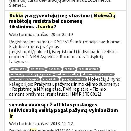
(šeimos) turto deklaracijų duomenis už 2024 metus.
Šiemet...
Kokia
yra gyventojų įregistravimo į
Mokesčių
mokėtojų registrą bei duomenų
tikslinimo...
tvarka
?
Web turinio sąrašas
2026-01-19
Registracijos numeris KM1351 Ši informacija skelbiama:
Fizinio asmens prašymas
įregistruoti/pakeisti/išregistruoti individualios veiklos
duomenis MMR Aspektas Komentaras Taisyklių
taikymas...
advokatas
antstolis
notaras
reg812
registravimas
mokesčių mokėtojų registras
individuli veikla
duomenų pakeitimas
Mokesčių žinyno
advokato padėjėjas
maį 46 str.
įsiregistravimas
kategorijos:
Prašymai, pažymos ir mokėjimo duomenys
» Registracija MM registre, PVM registre » Fizinio
asmens prašymas įregistruoti į MMR (REG812)
sumoka avansą už atliktas paslaugas
individualią veiklą pagal pažymą vykdančiam
ir
Web turinio sąrašas
2018-11-22
Registraci
jos
numeris KM1189 1 pavyzdys Gyventojas,