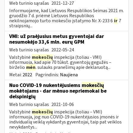
Web turinio sąrašas
2021-12-27
Informuojame, kad Lietuvos Respublikos Seimas 2021 m.
gruodžio 7 d. priėmė Lietuvos Respublikos
nekilnojamojo turto mokesčio įstatymo Nr. X-233 6
ir
7
straipsnių...
VMI: už praėjusius metus gyventojai dar
nesumokėjo 33,6 mln. eurų GPM
Web turinio sąrašas
2022-05-24
Valstybinė
mokesčių
inspekcija (toliau - VMI)
informuoja, kad apie 70 tūkst. gyventojų gegužės –
birželio
mėn
. sulauks pranešimų apie deklaruotą...
Metai:
2022
Pagrindinis:
Naujiena
Nuo COVID-19 nukentėjusiems
mokesčių
mokėtojams - dar mėnuo nepriemokai be
delspinigių
Web turinio sąrašas
2021-10-06
Valstybinė
mokesčių
inspekcija (toliau – VMI)
informuoja, jog nuo COVID-19 nukentėjusios įmonės ir
individualią veiklą vykdantys gyventojai, taip pat veiklos
nevykdantys...