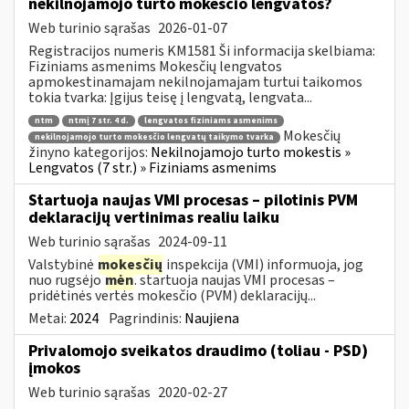
nekilnojamojo turto mokesčio lengvatos?
Web turinio sąrašas
2026-01-07
Registracijos numeris KM1581 Ši informacija skelbiama:
Fiziniams asmenims Mokesčių lengvatos
apmokestinamajam nekilnojamajam turtui taikomos
tokia tvarka: Įgijus teisę į lengvatą, lengvata...
ntm
ntmį 7 str. 4 d.
lengvatos fiziniams asmenims
Mokesčių
nekilnojamojo turto mokesčio lengvatų taikymo tvarka
žinyno kategorijos:
Nekilnojamojo turto mokestis »
Lengvatos (7 str.) » Fiziniams asmenims
Startuoja naujas VMI procesas – pilotinis PVM
deklaracijų vertinimas realiu laiku
Web turinio sąrašas
2024-09-11
Valstybinė
mokesčių
inspekcija (VMI) informuoja, jog
nuo rugsėjo
mėn
. startuoja naujas VMI procesas –
pridėtinės vertės mokesčio (PVM) deklaracijų...
Metai:
2024
Pagrindinis:
Naujiena
Privalomojo sveikatos draudimo (toliau - PSD)
įmokos
Web turinio sąrašas
2020-02-27