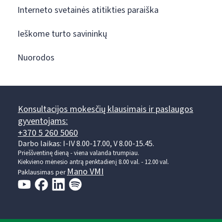
Interneto svetainės atitikties paraiška
Ieškome turto savininkų
Nuorodos
Konsultacijos mokesčių klausimais ir paslaugos
gyventojams:
+370 5 260 5060
Darbo laikas: I-IV 8.00-17.00, V 8.00-15.45.
Prieššventinę dieną - viena valanda trumpiau.
Kiekvieno mėnesio antrą penktadienį 8.00 val. - 12.00 val.
Mano VMI
Paklausimas per