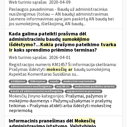
Web turinio sąrašas
2020-04-09
Paslaugos pavadinimas - Baudų už administracinius
nusižengimus (toliau — AN baudų) administravimas
(asmens informavimas apie jam paskirtą AN baudą bei
jos sumokėjimą, išieškojimą, AN baudų...
Kada galima pateikti prašymą dėl
administracinių baudų
sumokėjimo
išdėstymo
?...
Kokia
prašymo pateikimo
tvarka
ir
koks sprendimo priėmimo terminas?
Web turinio sąrašas
2026-04-01
Registracijos numeris KM1457 Ši informacija skelbiama:
Prašymas išdėstyti
mokesčių
ar
baudų sumokėjimą
Aspektas Komentaras Susidūrus su...
atidėjimas
išdėstymas
nauda
mokestinė nepriemoka
administracinis nusižengimas
maį 88 str.
mokestinės paskolos sutartis
bauda už administracinį nusižengimą
supaprastintas procesas
Mokesčių žinyno kategorijos:
Prašymai, pažymos ir
mokėjimo duomenys » Pažymų užsakymas ir prašymų
teikimas » Prašymas atidėti arba išdėstyti mokestinę
nepriemoką
Informacinis pranešimas dėl
Mokesčių
administravimo įstatymo, Valstybinio