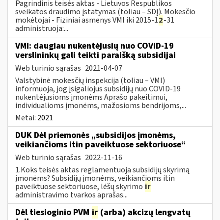
Pagrindinis teisės aktas - Lietuvos Respublikos
sveikatos draudimo įstatymas (toliau – SDĮ). Mokesčio
mokėtojai - Fiziniai asmenys VMI iki 2015-1
2
-31
administruoja:...
VMI: daugiau nukentėjusių nuo COVID-19
verslininkų gali teikti paraišką subsidijai
Web turinio sąrašas
2021-04-07
Valstybinė mokesčių inspekcija (toliau – VMI)
informuoja, jog įsigaliojus subsidijų nuo COVID-19
nukentėjusioms įmonėms Aprašo pakeitimui,
individualioms įmonėms, mažosioms bendrijoms,...
Metai:
2021
DUK Dėl priemonės „subsidijos įmonėms,
veikiančioms itin paveiktuose sektoriuose“
Web turinio sąrašas
2022-11-16
1.Koks teisės aktas reglamentuoja subsidijų skyrimą
įmonėms? Subsidijų įmonėms, veikiančioms itin
paveiktuose sektoriuose, lėšų skyrimo
ir
administravimo tvarkos aprašas...
Dėl tiesioginio PVM
ir
(arba) akcizų lengvatų