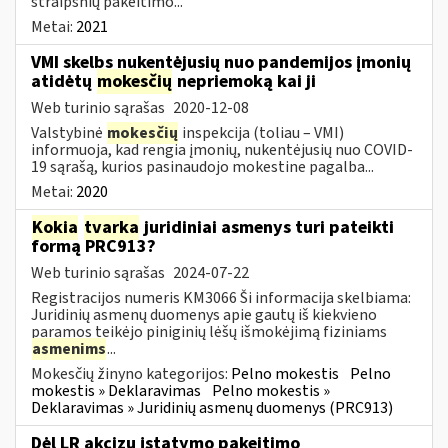
straipsnių pakeitimo...
Metai:
2021
VMI skelbs nukentėjusių nuo pandemijos įmonių
atidėtų
mokesčių
nepriemoką kai ji
Web turinio sąrašas
2020-12-08
Valstybinė
mokesčių
inspekcija (toliau – VMI)
informuoja, kad rengia įmonių, nukentėjusių nuo COVID-
19 sąrašą, kurios pasinaudojo mokestine pagalba...
Metai:
2020
Kokia
tvarka
juridiniai asmenys turi pateikti
formą PRC913?
Web turinio sąrašas
2024-07-22
Registracijos numeris KM3066 Ši informacija skelbiama:
Juridinių asmenų duomenys apie gautų iš kiekvieno
paramos teikėjo piniginių lėšų išmokėjimą fiziniams
asmenims
...
Mokesčių žinyno kategorijos:
Pelno mokestis
Pelno
mokestis » Deklaravimas
Pelno mokestis »
Deklaravimas » Juridinių asmenų duomenys (PRC913)
Dėl LR akcizų įstatymo pakeitimo