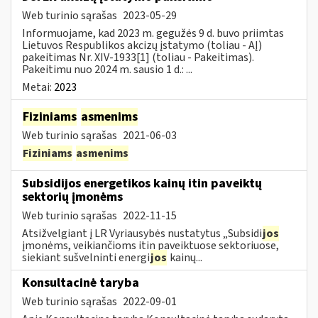
Web turinio sąrašas
2023-05-29
Informuojame, kad 2023 m. gegužės 9 d. buvo priimtas
Lietuvos Respublikos akcizų įstatymo (toliau - AĮ)
pakeitimas Nr. XIV-1933[1] (toliau - Pakeitimas).
Pakeitimu nuo 2024 m. sausio 1 d.: ...
Metai:
2023
Fiziniams
asmenims
Web turinio sąrašas
2021-06-03
Fiziniams
asmenims
Subsidijos energetikos kainų itin paveiktų
sektorių įmonėms
Web turinio sąrašas
2022-11-15
Atsižvelgiant į LR Vyriausybės nustatytus „Subsidi
jos
įmonėms, veikiančioms itin paveiktuose sektoriuose,
siekiant sušvelninti energi
jos
kainų...
Konsultacinė taryba
Web turinio sąrašas
2022-09-01