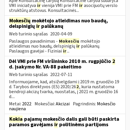
Apie Konsultacinę tarybą Konsultacinė taryba sudaryta
VMI iniciatyva
ir
vienija VMI prie FM
ir
asocijuotų verslo
struktūrų atstovus. Konsultacinės...
Mokesčių
mokėtojo atleidimas nuo baudų,
delspinigių
ir
palūkanų
Web turinio sąrašas
2020-04-09
Paslaugos pavadinimas -
Mokesčių
mokėtojo
atleidimas nuo baudų, delspinigių
ir
palūkanų.
Paslaugos gavėjai - Fiziniai
ir
...
Dėl VMI prie FM viršininko 2010 m. rugpjūčio
2
d. įsakymo Nr. VA-88 pakeitimo
Web turinio sąrašas
2022-07-11
Informuojame, kad, atsižvelgdami į 2019 m. gruodžio 19
d. Tarybos direktyvos (ES) 2020/26
2
, kuria nustatoma
bendroji akcizų tvarka, nuostatas, į 2021 m. gruodžio 16
d....
Metai:
2022
Mokesčiai:
Akcizai
Pagrindinis:
Mokesčio
naujiena
Kokia
pajamų mokesčio dalis gali būti paskirta
paramos gavėjams
ir
politinėms partijoms