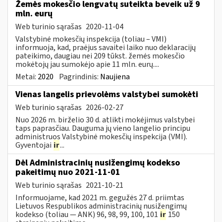
Žemės mokesčio lengvatų suteikta beveik už 9
mln. eurų
Web turinio sąrašas
2020-11-04
Valstybinė mokesčių inspekcija (toliau – VMI)
informuoja, kad, praėjus savaitei laiko nuo deklaracijų
pateikimo, daugiau nei 209 tūkst. žemės mokesčio
mokėtojų jau sumokėjo apie 11 mln. eurų....
Metai:
2020
Pagrindinis:
Naujiena
Vienas langelis prievolėms valstybei sumokėti
Web turinio sąrašas
2026-02-27
Nuo 2026 m. birželio 30 d. atlikti mokėjimus valstybei
taps paprasčiau. Dauguma jų vieno langelio principu
administruos Valstybinė mokesčių inspekcija (VMI).
Gyventojai
ir
...
Dėl Administracinių nusižengimų kodekso
pakeitimų nuo 2021-11-01
Web turinio sąrašas
2021-10-21
Informuojame, kad 2021 m. gegužės 27 d. priimtas
Lietuvos Respublikos administracinių nusižengimų
kodekso (toliau — ANK) 96, 98, 99, 100, 101
ir
150