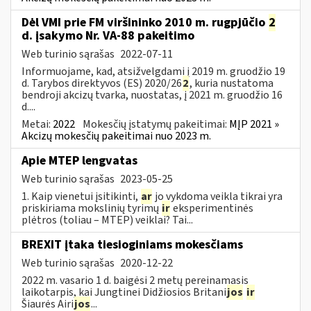
Dėl VMI prie FM viršininko 2010 m. rugpjūčio
2
d. įsakymo Nr. VA-88 pakeitimo
Web turinio sąrašas
2022-07-11
Informuojame, kad, atsižvelgdami į 2019 m. gruodžio 19
d. Tarybos direktyvos (ES) 2020/26
2
, kuria nustatoma
bendroji akcizų tvarka, nuostatas, į 2021 m. gruodžio 16
d....
Metai:
2022
Mokesčių įstatymų pakeitimai:
MĮP 2021 »
Akcizų mokesčių pakeitimai nuo 2023 m.
Apie MTEP lengvatas
Web turinio sąrašas
2023-05-25
1. Kaip vienetui įsitikinti,
ar
jo vykdoma veikla tikrai yra
priskiriama mokslinių tyrimų
ir
eksperimentinės
plėtros (toliau – MTEP) veiklai? Tai...
BREXIT įtaka tiesioginiams mokesčiams
Web turinio sąrašas
2020-12-22
2022 m. vasario 1 d. baigėsi 2 metų pereinamasis
laikotarpis, kai Jungtinei Didžiosios Britani
jos
ir
Šiaurės Airi
jos
...