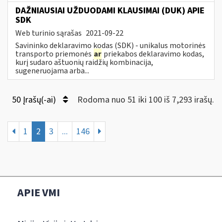
DAŽNIAUSIAI UŽDUODAMI KLAUSIMAI (DUK) APIE
SDK
Web turinio sąrašas
2021-09-22
Savininko deklaravimo kodas (SDK) - unikalus motorinės
transporto priemonės
ar
priekabos deklaravimo kodas,
kurį sudaro aštuonių raidžių kombinacija,
sugeneruojama arba...
50 Įrašų(-ai)
Rodoma nuo 51 iki 100 iš 7,293 irašų.
1
2
3
...
146
APIE VMI