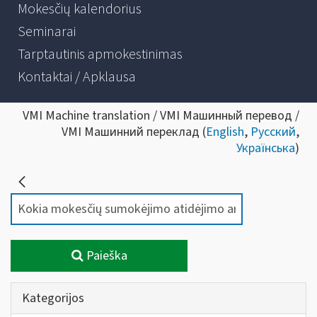
Mokesčių kalendorius
Seminarai
Tarptautinis apmokestinimas
Kontaktai / Apklausa
VMI Machine translation / VMI Машинный перевод /
VMI Машинний переклад (
English
,
Русский
,
Українська
)
Paieška
Kategorijos