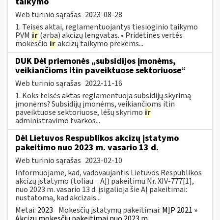
taikymo
Web turinio sąrašas
2023-08-28
1. Teisės aktai, reglamentuojantys tiesioginio taikymo
PVM
ir
(arba) akcizų lengvatas. • Pridėtinės vertės
mokesčio
ir
akcizų taikymo prekėms...
DUK Dėl priemonės „subsidijos įmonėms,
veikiančioms itin paveiktuose sektoriuose“
Web turinio sąrašas
2022-11-16
1. Koks teisės aktas reglamentuoja subsidijų skyrimą
įmonėms? Subsidijų įmonėms, veikiančioms itin
paveiktuose sektoriuose, lėšų skyrimo
ir
administravimo tvarkos...
Dėl Lietuvos Respublikos akcizų įstatymo
pakeitimo nuo 2023 m. vasario 13 d.
Web turinio sąrašas
2023-02-10
Informuojame, kad, vadovaujantis Lietuvos Respublikos
akcizų įstatymo (toliau − AĮ) pakeitimu Nr. XIV-777[1],
nuo 2023 m. vasario 13 d. įsigalioja šie AĮ pakeitimai:
nustatoma, kad akcizais...
Metai:
2023
Mokesčių įstatymų pakeitimai:
MĮP 2021 »
Akcizų mokesčių pakeitimai nuo 2023 m.