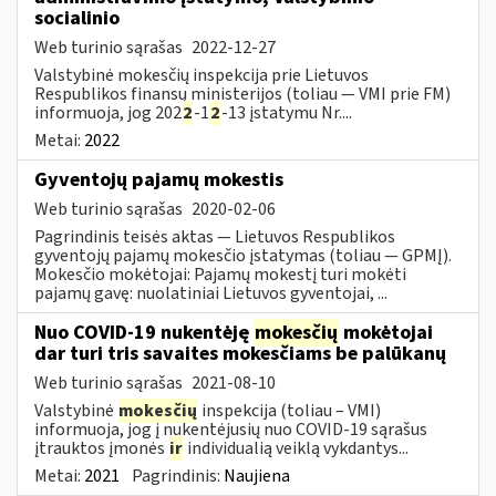
socialinio
Web turinio sąrašas
2022-12-27
Valstybinė mokesčių inspekcija prie Lietuvos
Respublikos finansų ministerijos (toliau — VMI prie FM)
informuoja, jog 202
2
-1
2
-13 įstatymu Nr....
Metai:
2022
Gyventojų pajamų mokestis
Web turinio sąrašas
2020-02-06
Pagrindinis teisės aktas — Lietuvos Respublikos
gyventojų pajamų mokesčio įstatymas (toliau — GPMĮ).
Mokesčio mokėtojai: Pajamų mokestį turi mokėti
pajamų gavę: nuolatiniai Lietuvos gyventojai, ...
Nuo COVID-19 nukentėję
mokesčių
mokėtojai
dar turi tris savaites mokesčiams be palūkanų
Web turinio sąrašas
2021-08-10
Valstybinė
mokesčių
inspekcija (toliau – VMI)
informuoja, jog į nukentėjusių nuo COVID-19 sąrašus
įtrauktos įmonės
ir
individualią veiklą vykdantys...
Metai:
2021
Pagrindinis:
Naujiena