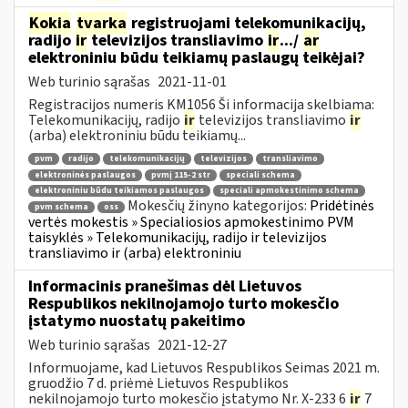
Kokia
tvarka
registruojami telekomunikacijų,
radijo
ir
televizijos transliavimo
ir
.../
ar
elektroniniu būdu teikiamų paslaugų teikėjai?
Web turinio sąrašas
2021-11-01
Registracijos numeris KM1056 Ši informacija skelbiama:
Telekomunikacijų, radijo
ir
televizijos transliavimo
ir
(arba) elektroniniu būdu teikiamų...
pvm
radijo
telekomunikacijų
televizijos
transliavimo
elektroninės paslaugos
pvmį 115-2 str
speciali schema
elektroniniu būdu teikiamos paslaugos
speciali apmokestinimo schema
Mokesčių žinyno kategorijos:
Pridėtinės
pvm schema
oss
vertės mokestis » Specialiosios apmokestinimo PVM
taisyklės » Telekomunikacijų, radijo ir televizijos
transliavimo ir (arba) elektroniniu
Informacinis pranešimas dėl Lietuvos
Respublikos nekilnojamojo turto mokesčio
įstatymo nuostatų pakeitimo
Web turinio sąrašas
2021-12-27
Informuojame, kad Lietuvos Respublikos Seimas 2021 m.
gruodžio 7 d. priėmė Lietuvos Respublikos
nekilnojamojo turto mokesčio įstatymo Nr. X-233 6
ir
7