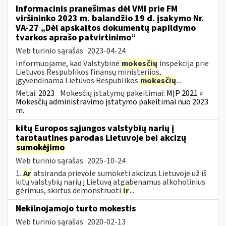
Informacinis pranešimas dėl VMI prie FM
viršininko 2023 m. balandžio 19 d. įsakymo Nr.
VA-27 „Dėl apskaitos dokumentų papildymo
tvarkos aprašo patvirtinimo“
Web turinio sąrašas
2023-04-24
Informuojame, kad Valstybinė
mokesčių
inspekcija prie
Lietuvos Respublikos finansų ministerijos,
įgyvendinama Lietuvos Respublikos
mokesčių
...
Metai:
2023
Mokesčių įstatymų pakeitimai:
MĮP 2021 »
Mokesčių administravimo įstatymo pakeitimai nuo 2023
m.
kitų Europos sąjungos valstybių narių į
tarptautines parodas Lietuvoje bei akcizų
sumokėjimo
Web turinio sąrašas
2025-10-24
1.
Ar
atsiranda prievolė sumokėti akcizus Lietuvoje už iš
kitų valstybių narių į Lietuvą atgabenamus alkoholinius
gėrimus, skirtus demonstruoti
ir
...
Nekilnojamojo turto mokestis
Web turinio sąrašas
2020-02-13