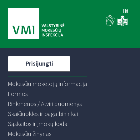
Prisijungti
Mokesčių mokėtojų informacija
Formos
Rinkmenos / Atviri duomenys
Skaičiuoklės ir pagalbininkai
Sąskaitos ir įmokų kodai
Mokesčių žinynas