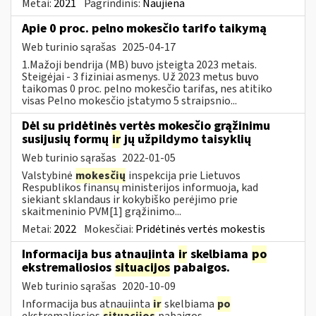
Metai:
2021
Pagrindinis:
Naujiena
Apie 0 proc. pelno mokesčio tarifo taikymą
Web turinio sąrašas
2025-04-17
1.Mažoji bendrija (MB) buvo įsteigta 2023 metais.
Steigėjai - 3 fiziniai asmenys. Už 2023 metus buvo
taikomas 0 proc. pelno mokesčio tarifas, nes atitiko
visas Pelno mokesčio įstatymo 5 straipsnio...
Dėl su pridėtinės vertės mokesčio grąžinimu
susijusių formų
ir
jų užpildymo taisyklių
Web turinio sąrašas
2022-01-05
Valstybinė
mokesčių
inspekcija prie Lietuvos
Respublikos finansų ministerijos informuoja, kad
siekiant sklandaus ir kokybiško perėjimo prie
skaitmeninio PVM[1] grąžinimo...
Metai:
2022
Mokesčiai:
Pridėtinės vertės mokestis
Informacija bus atnaujinta
ir
skelbiama
po
ekstremaliosios
situacijos
pabaigos.
Web turinio sąrašas
2020-10-09
Informacija bus atnaujinta
ir
skelbiama
po
ekstremaliosios
situacijos
pabaigos.