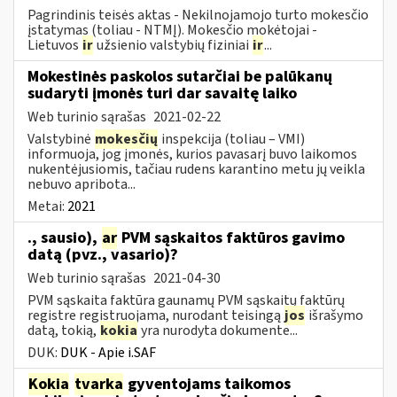
Pagrindinis teisės aktas - Nekilnojamojo turto mokesčio
įstatymas (toliau - NTMĮ). Mokesčio mokėtojai -
Lietuvos
ir
užsienio valstybių fiziniai
ir
...
Mokestinės paskolos sutarčiai be palūkanų
sudaryti įmonės turi dar savaitę laiko
Web turinio sąrašas
2021-02-22
Valstybinė
mokesčių
inspekcija (toliau – VMI)
informuoja, jog įmonės, kurios pavasarį buvo laikomos
nukentėjusiomis, tačiau rudens karantino metu jų veikla
nebuvo apribota...
Metai:
2021
., sausio),
ar
PVM sąskaitos faktūros gavimo
datą (pvz., vasario)?
Web turinio sąrašas
2021-04-30
PVM sąskaita faktūra gaunamų PVM sąskaitų faktūrų
registre registruojama, nurodant teisingą
jos
išrašymo
datą, tokią,
kokia
yra nurodyta dokumente...
DUK:
DUK - Apie i.SAF
Kokia
tvarka
gyventojams taikomos