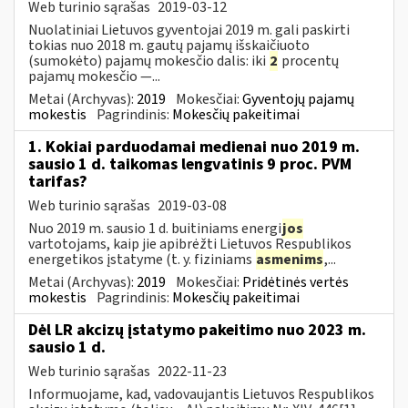
Web turinio sąrašas
2019-03-12
Nuolatiniai Lietuvos gyventojai 2019 m. gali paskirti
tokias nuo 2018 m. gautų pajamų išskaičiuoto
(sumokėto) pajamų mokesčio dalis: iki
2
procentų
pajamų mokesčio —...
Metai (Archyvas):
2019
Mokesčiai:
Gyventojų pajamų
mokestis
Pagrindinis:
Mokesčių pakeitimai
1. Kokiai parduodamai medienai nuo 2019 m.
sausio 1 d. taikomas lengvatinis 9 proc. PVM
tarifas?
Web turinio sąrašas
2019-03-08
Nuo 2019 m. sausio 1 d. buitiniams energi
jos
vartotojams, kaip jie apibrėžti Lietuvos Respublikos
energetikos įstatyme (t. y. fiziniams
asmenims
,...
Metai (Archyvas):
2019
Mokesčiai:
Pridėtinės vertės
mokestis
Pagrindinis:
Mokesčių pakeitimai
Dėl LR akcizų įstatymo pakeitimo nuo 2023 m.
sausio 1 d.
Web turinio sąrašas
2022-11-23
Informuojame, kad, vadovaujantis Lietuvos Respublikos