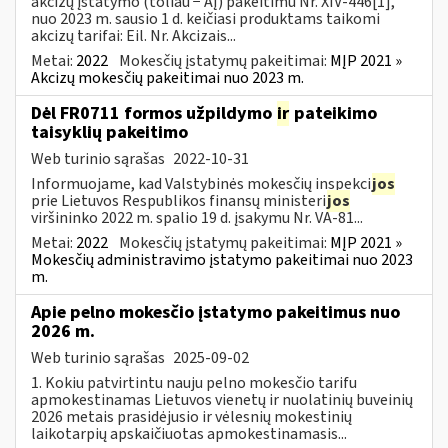
akcizų įstatymo (toliau − AĮ) pakeitimu Nr. XIV-446[1],
nuo 2023 m. sausio 1 d. keičiasi produktams taikomi
akcizų tarifai: Eil. Nr. Akcizais...
Metai:
2022
Mokesčių įstatymų pakeitimai:
MĮP 2021 »
Akcizų mokesčių pakeitimai nuo 2023 m.
Dėl FR0711 formos užpildymo
ir
pateikimo
taisyklių pakeitimo
Web turinio sąrašas
2022-10-31
Informuojame, kad Valstybinės mokesčių inspekci
jos
prie Lietuvos Respublikos finansų ministeri
jos
viršininko 2022 m. spalio 19 d. įsakymu Nr. VA-81...
Metai:
2022
Mokesčių įstatymų pakeitimai:
MĮP 2021 »
Mokesčių administravimo įstatymo pakeitimai nuo 2023
m.
Apie pelno mokesčio įstatymo pakeitimus nuo
2026 m.
Web turinio sąrašas
2025-09-02
1. Kokiu patvirtintu nauju pelno mokesčio tarifu
apmokestinamas Lietuvos vienetų ir nuolatinių buveinių
2026 metais prasidėjusio ir vėlesnių mokestinių
laikotarpių apskaičiuotas apmokestinamasis...