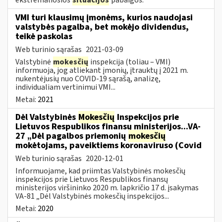
VMI turi klausimų įmonėms, kurios naudojasi
valstybės pagalba, bet mokėjo dividendus,
teikė paskolas
Web turinio sąrašas
2021-03-09
Valstybinė
mokesčių
inspekcija (toliau – VMI)
informuoja, jog atliekant įmonių, įtrauktų į 2021 m.
nukentėjusių nuo COVID-19 sąrašą, analizę,
individualiam vertinimui VMI...
Metai:
2021
Dėl Valstybinės
Mokesčių
Inspekcijos prie
Lietuvos Respublikos finansų ministerijos...VA-
27 „Dėl pagalbos priemonių
mokesčių
mokėtojams, paveiktiems koronaviruso (Covid
Web turinio sąrašas
2020-12-01
Informuojame, kad priimtas Valstybinės mokesčių
inspekcijos prie Lietuvos Respublikos finansų
ministerijos viršininko 2020 m. lapkričio 17 d. įsakymas
VA-81 „Dėl Valstybinės mokesčių inspekcijos...
Metai:
2020