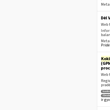
Metai
Dėl 
Web t
Infor
balan
Metai
Pridė
Kok
(GP
proc
Web t
Regis
pradė
bankr
išmok
ir gy