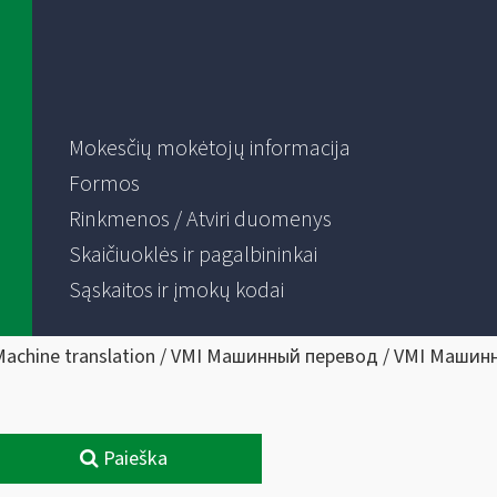
Mokesčių mokėtojų informacija
Formos
Rinkmenos / Atviri duomenys
Skaičiuoklės ir pagalbininkai
Sąskaitos ir įmokų kodai
Machine translation / VMI Машинный перевод / VMI Машин
Paieška