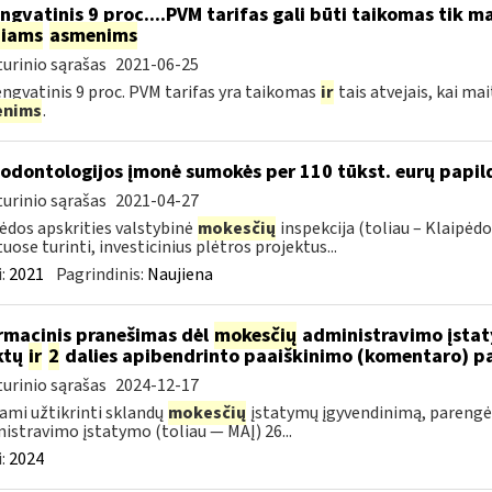
ngvatinis 9 proc....PVM tarifas gali būti taikomas tik
niams
asmenims
urinio sąrašas
2021-06-25
engvatinis 9 proc. PVM tarifas yra taikomas
ir
tais atvejais, kai ma
enims
.
 odontologijos įmonė sumokės per 110 tūkst. eurų pap
urinio sąrašas
2021-04-27
ėdos apskrities valstybinė
mokesčių
inspekcija (toliau – Klaipėdo
uose turinti, investicinius plėtros projektus...
:
2021
Pagrindinis:
Naujiena
rmacinis pranešimas dėl
mokesčių
administravimo įstaty
ktų
ir
2
dalies apibendrinto paaiškinimo (komentaro) p
urinio sąrašas
2024-12-17
ami užtikrinti sklandų
mokesčių
įstatymų įgyvendinimą, pareng
istravimo įstatymo (toliau — MAĮ) 26...
:
2024