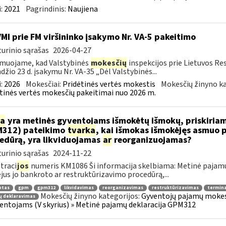
:
2021
Pagrindinis:
Naujiena
VMI prie FM viršininko įsakymo Nr. VA-5 pakeitimo
urinio sąrašas
2026-04-27
muojame, kad Valstybinės
mokesčių
inspekcijos prie Lietuvos Re
džio 23 d. įsakymu Nr. VA-35 „Dėl Valstybinės...
:
2026
Mokesčiai:
Pridėtinės vertės mokestis
Mokesčių žinyno ka
tinės vertės mokesčių pakeitimai nuo 2026 m.
ia
yra metinės gyventojams išmokėtų išmokų, priskiria
M312) pateikimo
tvarka
, kai išmokas išmokėjęs asmuo 
edūrą, yra likviduojamas
ar
reorganizuojamas?
urinio sąrašas
2024-11-22
traci
jos
numeris KM1086 Ši informacija skelbiama: Metinė pajam
jus jo bankroto ar restruktūrizavimo procedūrą,...
otas
gpm
gpm312
likvidavimas
reorganizavimas
restruktūrizavimas
termin
Mokesčių žinyno kategorijos:
Gyventojų pajamų mokest
ų deklaravimas
ventojams (V skyrius) » Metinė pajamų deklaracija GPM312