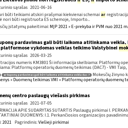
urinio sąrašas
2021-06-16
uri būti teikiami atskiri prašymai kiekvienai schemai
ar
registracija
 nori būti registruota ES schemoje, Importo...
čių įstatymų pakeitimai:
MĮP 2021 » E-prekyba ir PVM nuo 2021 m. 
ponų pardavimas gali būti laikoma atitinkama veikla, k
 platformose vykdomas veiklas teikimo Valstybinei
mok
urinio sąrašas
2026-03-25
tracijos numeris KM3801 Ši informacija skelbiama: Platformų ope
iama: Platformų operatorių duomenų teikimas (DAC7) - VMI Taip, k
Mokesčių žinyno k
ar kuponų pardavimas gali būti laikoma atitinkama veikla dac-7
nys » Duomenų teikimas VMI » Platformų operatorių duomenų t
enų centro paslaugų viešasis pirkimas
urinio sąrašas
2021-07-05
RMACIJA APIE SUDARYTAS SUTARTIS Paslaugų pirkimai I. PERK
KTINIAI DUOMENYS: I.1. Perkančiosios organizacijos pavadinimas
:
2021
Pagrindinis:
Viešieji pirkimai