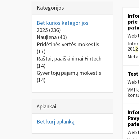
Kategorijos
Info
prie
Bet kurios kategorijos
patv
2025
(236)
Web t
Naujiena
(40)
Infor
Pridėtinės vertės mokestis
201
2
(17)
Metai
Raštai, paaiškinimai Fintech
(14)
Gyventojų pajamų mokestis
Test
(14)
Web t
VMI k
konsu
Aplankai
Info
Pavy
Bet kurį aplanką
pate
Web t