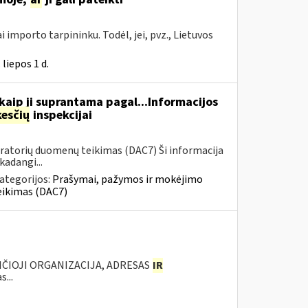
i importo tarpininku. Todėl, jei, pvz., Lietuvos
liepos 1 d.
aip ji suprantama pagal...Informacijos
esčių
inspekcijai
ratorių duomenų teikimas (DAC7) Ši informacija
adangi...
ategorijos:
Prašymai, pažymos ir mokėjimo
eikimas (DAC7)
ANČIOJI ORGANIZACIJA, ADRESAS
IR
...