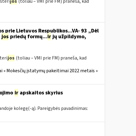
steri
jos
(toliau – VMI prie FM) praneša, kad
s prie Lietuvos Respublikos...VA- 93 „Dėl
jos
priedų formų...
ir
jų užpildymo,
teri
jos
(toliau – VMI prie FM) praneša, kad
i » Mokesčių įstatymų pakeitimai 2022 metais »
gojimo
ir
apskaitos skyrius
mandoje kolegę(-ą). Pareigybės pavadinimas: