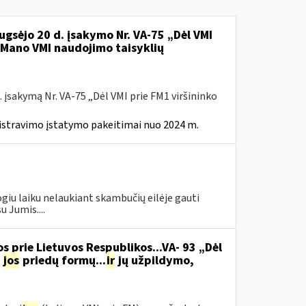
ugsėjo 20 d. įsakymo Nr. VA-75 „Dėl VMI
l Mano VMI naudojimo taisyklių
 įsakymą Nr. VA-75 „Dėl VMI prie FM1 viršininko
istravimo įstatymo pakeitimai nuo 2024 m.
u laiku nelaukiant skambučių eilėje gauti
 Jumis....
s prie Lietuvos Respublikos...VA- 93 „Dėl
jos
priedų formų...
ir
jų užpildymo,