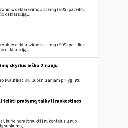
roninio deklaravimo sistemą (EDS) pateikti:
deklaraciją....
roninio deklaravimo sistemą (EDS) pateikti:
deklaraciją....
imų skyrius ieško
2
naujų
ro kvalifikaciniu laipsniu ar jam prilygintu
.
i teikti prašymą taikyti mokestines
i, kurie nėra įtraukti į nukentėjusių nuo
ų sunkumų,...