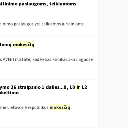
 maitinimo paslaugoms, teikiamoms
itinimo paslaugos yra teikiamos juridiniams
ildomų
mokesčių
s AVMI) nustatė, kad kelias klinikas skirtinguose
mo 26 straipsnio 1 dalies...9, 10
ir
12
akeitimo
ėme Lietuvos Respublikos
mokesčių