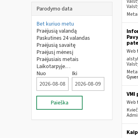
Valst
Valst
Parodymo data
Metai
Bet kuriuo metu
Praėjusią valandą
Info
Pavy
Paskutines 24 valandas
pate
Praėjusią savaitę
Web t
Praėjusį mėnesį
Praėjusiais metais
alsty
Valst
Laikotarpyje…
Metai
Nuo
Iki
Gyven
VMI 
Paieška
Web t
Kvieč
Admi
Kaip