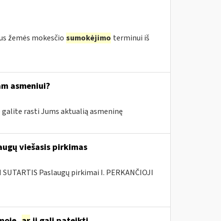
igus žemės mokesčio
sumokėjimo
terminui iš
tam asmeniui?
e galite rasti Jums aktualią asmeninę
augų viešasis pirkimas
SUTARTIS Paslaugų pirkimai I. PERKANČIOJI
moje,
ar
ji gali pateikti