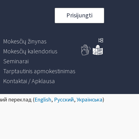
Prisijungti
Mokesčių žinynas
Mokesčių kalendorius
Seminarai
Tarptautinis apmokestinimas
Kontaktai / Apklausa
ний переклад (
English
,
Русский
,
Українська
)