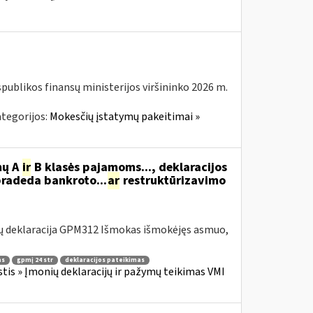
spublikos finansų ministerijos viršininko 2026 m.
tegorijos:
Mokesčių įstatymų pakeitimai »
mų A
ir
B klasės pajamoms..., deklaracijos
pradeda bankroto...
ar
restruktūrizavimo
ų deklaracija GPM312 Išmokas išmokėjęs asmuo,
as
gpmį 24 str
deklaracijos pateikimas
is » Įmonių deklaracijų ir pažymų teikimas VMI