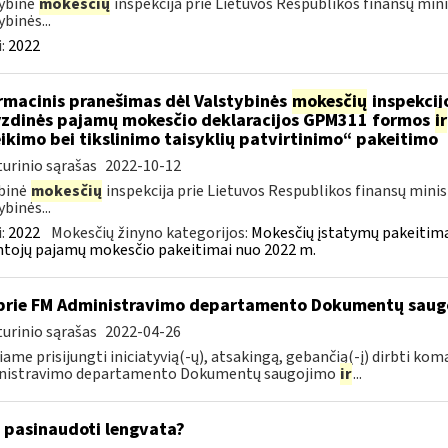
ybinė
mokesčių
inspekcija prie Lietuvos Respublikos finansų mini
ybinės...
:
2022
rmacinis pranešimas dėl Valstybinės
mokesčių
inspekcijo
zdinės pajamų mokesčio deklaracijos GPM311 formos
ir
ikimo bei tikslinimo taisyklių patvirtinimo“ pakeitimo
urinio sąrašas
2022-10-12
binė
mokesčių
inspekcija prie Lietuvos Respublikos finansų minis
ybinės...
:
2022
Mokesčių žinyno kategorijos:
Mokesčių įstatymų pakeitima
tojų pajamų mokesčio pakeitimai nuo 2022 m.
prie FM Administravimo departamento Dokumentų sau
urinio sąrašas
2022-04-26
iame prisijungti iniciatyvią(-ų), atsakingą, gebančią(-į) dirbti ko
nistravimo departamento Dokumentų saugojimo
ir
...
 pasinaudoti lengvata?