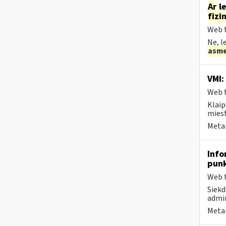
Ar
le
fizi
Web t
Ne, l
asm
VMI:
Web t
Klaip
miest
Metai
Info
pun
Web t
Siekd
admin
Metai