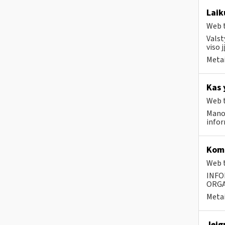
Laik
Web t
Valst
viso 
Metai
Kas 
Web t
Mano
infor
Komp
Web t
INFO
ORGA
Metai
Jeig