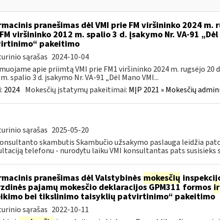
rmacinis pranešimas dėl VMI prie FM viršininko 2024 m. r
 FM viršininko 2012 m. spalio 3 d. įsakymo Nr. VA-91 „Dė
irtinimo“ pakeitimo
urinio sąrašas
2024-10-04
muojame apie priimtą VMI prie FM1 viršininko 2024 m. rugsėjo 20 d.
m. spalio 3 d. įsakymo Nr. VA-91 „Dėl Mano VMI...
:
2024
Mokesčių įstatymų pakeitimai:
MĮP 2021 » Mokesčių admin
urinio sąrašas
2025-05-20
onsultanto skambutis Skambučio užsakymo paslauga leidžia patogi
ltaciją telefonu - nurodytu laiku VMI konsultantas pats susisieks su
rmacinis pranešimas dėl Valstybinės
mokesčių
inspekcijo
zdinės pajamų mokesčio deklaracijos GPM311 formos
ir
ikimo bei tikslinimo taisyklių patvirtinimo“ pakeitimo
urinio sąrašas
2022-10-11