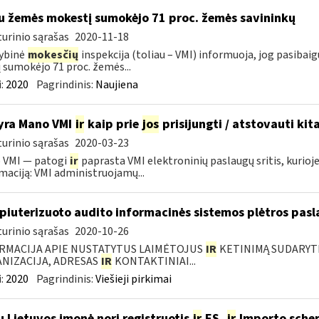
u žemės mokestį sumokėjo 71 proc. žemės savininkų
urinio sąrašas
2020-11-18
ybinė
mokesčių
inspekcija (toliau – VMI) informuoja, jog pasiba
jį sumokėjo 71 proc. žemės...
:
2020
Pagrindinis:
Naujiena
yra Mano VMI
ir
kaip prie
jos
prisijungti / atstovauti ki
urinio sąrašas
2020-03-23
 VMI — patogi
ir
paprasta VMI elektroninių paslaugų sritis, kurioj
maciją: VMI administruojamų...
iuterizuoto audito informacinės sistemos plėtros pasl
urinio sąrašas
2020-10-26
RMACIJA APIE NUSTATYTUS LAIMĖTOJUS
IR
KETINIMĄ SUDARYTI 
NIZACIJA, ADRESAS
IR
KONTAKTINIAI...
:
2020
Pagrindinis:
Viešieji pirkimai
u Lietuvos įmonė nori registruotis
ir
ES,
ir
Importo sche