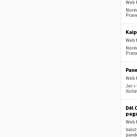
Web t
Norėd
Prane
Kaip
Web t
Norėd
Prane
Pane
Web t
Jei: 
išsil
Dėl 
paga
Web t
Valst
pande