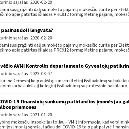
urinio sąrašas
2020-02-20
ami susigrąžinti dalį sumokėto pajamų mokesčio turite per Elekt
šimo apie patirtas išlaidas PRC912 formą; Metinę pajamų mokesčio 
 pasinaudoti lengvata?
urinio sąrašas
2020-02-20
ami susigrąžinti dalį sumokėto pajamų mokesčio turite per Elekt
šimo apie patirtas išlaidas PRC912 formą; Metinę pajamų mokesčio 
vėžio AVMI Kontrolės departamento Gyventojų patikrin
urinio sąrašas
2023-03-07
• turi ne žemesnį kaip aukštąjį universitetinį išsilavinimą su bakalau
avinimu arba aukštąjį koleginį išsilavinimą su profesinio bakalauro..
COVID-19 finansinių sunkumų patiriančios įmonės jau gal
lbos priemones
urinio sąrašas
2021-01-20
ybinė mokesčių inspekcija (toliau – VMI) informuoja, kad verslininka
mijos įmonių sąrašą, tačiau dėl COVID-19 taip pat patyrė finansini