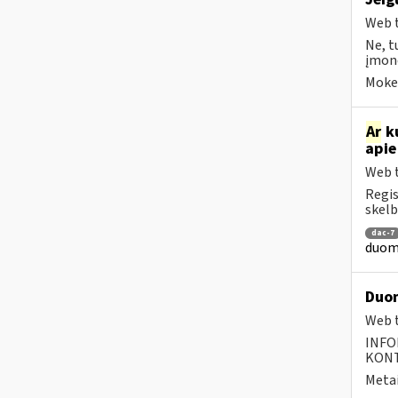
Web t
Ne, t
įmonė
Mokes
Ar
ku
apie
Web t
Regis
skelb
dac-7
duome
Duom
Web t
INFO
KONTA
Metai