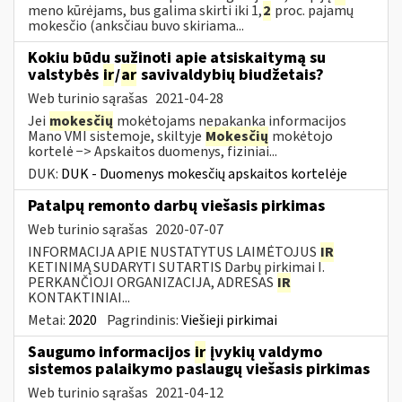
meno kūrėjams, bus galima skirti iki 1,
2
proc. pajamų
mokesčio (anksčiau buvo skiriama...
Kokiu būdu sužinoti apie atsiskaitymą su
valstybės
ir
/
ar
savivaldybių biudžetais?
Web turinio sąrašas
2021-04-28
Jei
mokesčių
mokėtojams nepakanka informacijos
Mano VMI sistemoje, skiltyje
Mokesčių
mokėtojo
kortelė −> Apskaitos duomenys, fiziniai...
DUK:
DUK - Duomenys mokesčių apskaitos kortelėje
Patalpų remonto darbų viešasis pirkimas
Web turinio sąrašas
2020-07-07
INFORMACIJA APIE NUSTATYTUS LAIMĖTOJUS
IR
KETINIMĄ SUDARYTI SUTARTIS Darbų pirkimai I.
PERKANČIOJI ORGANIZACIJA, ADRESAS
IR
KONTAKTINIAI...
Metai:
2020
Pagrindinis:
Viešieji pirkimai
Saugumo informacijos
ir
įvykių valdymo
sistemos palaikymo paslaugų viešasis pirkimas
Web turinio sąrašas
2021-04-12