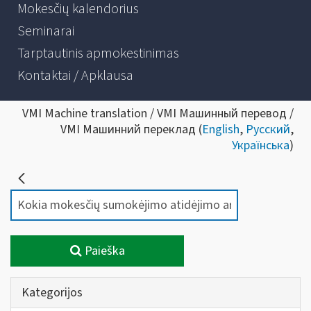
Mokesčių kalendorius
Seminarai
Tarptautinis apmokestinimas
Kontaktai / Apklausa
VMI Machine translation / VMI Машинный перевод /
VMI Машинний переклад (
English
,
Русский
,
Українська
)
Paieška
Kategorijos