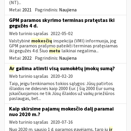
(NT)...
Metai:
2021
Pagrindinis:
Naujiena
GPM paramos skyrimo terminas pratęstas iki
gegužės 4 d.
Web turinio sąrašas
2022-05-02
Valstybinė
mokesčių
inspekcija (VMI) informuoja, jog
GPM paramos prašymo pateikti terminas pratęsiamas
iki gegužės 4 d. Šiuo
metu
laikinai negalima...
Metai:
2022
Pagrindinis:
Naujiena
Ar
galima atimti visą sumokėtų įmokų sumą?
Web turinio sąrašas
2020-02-20
Taip, jeigu tenkinamos tokios sąlygos: Jūsų patirtos
išlaidos ne didesnės kaip 2000 Eur. Į šią 2000 Eur sumą
įskaičiuojamos ne tik Jūsų išlaidos už vaikų priežiūros
paslaugas, bet...
Kaip skirsime pajamų mokesčio dalį paramai
nuo 2020 m.?
Web turinio sąrašas
2020-07-16
Nuo 2020 m. sausio 1 d. paramos gavėjams, tarp jų
ir