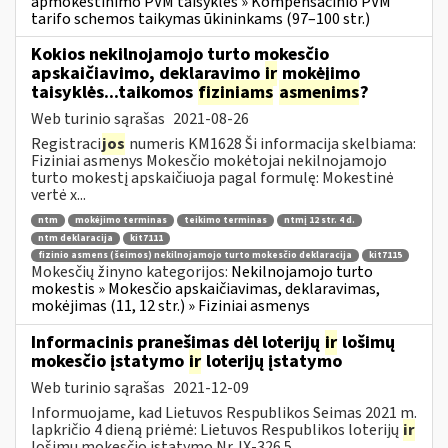
apmokestinimo PVM taisyklės » Kompensacinio PVM
tarifo schemos taikymas ūkininkams (97–100 str.)
Kokios nekilnojamojo turto mokesčio
apskaičiavimo, deklaravimo
ir
mokėjimo
taisyklės...taikomos
fiziniams
asmenims
?
Web turinio sąrašas
2021-08-26
Registraci
jos
numeris KM1628 Ši informacija skelbiama:
Fiziniai asmenys Mokesčio mokėtojai nekilnojamojo
turto mokestį apskaičiuoja pagal formulę: Mokestinė
vertė x...
ntm
mokėjimo terminas
teikimo terminas
ntmį 12 str. 4 d.
ntm deklaracija
kit7111
fizinio asmens (šeimos) nekilnojamojo turto mokesčio deklaracija
kit7115
Mokesčių žinyno kategorijos:
Nekilnojamojo turto
mokestis » Mokesčio apskaičiavimas, deklaravimas,
mokėjimas (11, 12 str.) » Fiziniai asmenys
Informacinis pranešimas dėl loterijų
ir
lošimų
mokesčio įstatymo
ir
loterijų įstatymo
Web turinio sąrašas
2021-12-09
Informuojame, kad Lietuvos Respublikos Seimas 2021 m.
lapkričio 4 dieną priėmė: Lietuvos Respublikos loterijų
ir
lošimų mokesčio įstatymo Nr. IX-326 5...