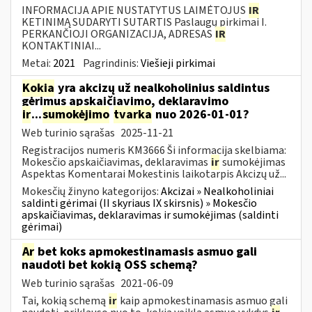
INFORMACIJA APIE NUSTATYTUS LAIMĖTOJUS
IR
KETINIMĄ SUDARYTI SUTARTIS Paslaugų pirkimai I.
PERKANČIOJI ORGANIZACIJA, ADRESAS
IR
KONTAKTINIAI...
Metai:
2021
Pagrindinis:
Viešieji pirkimai
Kokia
yra akcizų už nealkoholinius saldintus
gėrimus apskaičiavimo, deklaravimo
ir
...
sumokėjimo
tvarka
nuo 2026-01-01?
Web turinio sąrašas
2025-11-21
Registracijos numeris KM3666 Ši informacija skelbiama:
Mokesčio apskaičiavimas, deklaravimas
ir
sumokėjimas
Aspektas Komentarai Mokestinis laikotarpis Akcizų už...
Mokesčių žinyno kategorijos:
Akcizai » Nealkoholiniai
saldinti gėrimai (II skyriaus IX skirsnis) » Mokesčio
apskaičiavimas, deklaravimas ir sumokėjimas (saldinti
gėrimai)
Ar
bet koks apmokestinamasis asmuo gali
naudoti bet kokią OSS schemą?
Web turinio sąrašas
2021-06-09
Tai, kokią schemą
ir
kaip apmokestinamasis asmuo gali