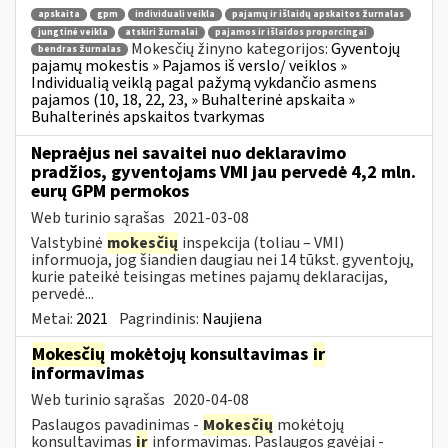
apskaita
gpm
individuali veikla
pajamų ir išlaidų apskaitos žurnalas
jungtinė veikla
atskiri žurnalai
pajamos ir išlaidos proporcingai
Mokesčių žinyno kategorijos:
Gyventojų
bendras žurnalas
pajamų mokestis » Pajamos iš verslo/ veiklos »
Individualią veiklą pagal pažymą vykdančio asmens
pajamos (10, 18, 22, 23, » Buhalterinė apskaita »
Buhalterinės apskaitos tvarkymas
Nepraėjus nei savaitei nuo deklaravimo
pradžios, gyventojams VMI jau pervedė 4,2 mln.
eurų GPM permokos
Web turinio sąrašas
2021-03-08
Valstybinė
mokesčių
inspekcija (toliau – VMI)
informuoja, jog šiandien daugiau nei 14 tūkst. gyventojų,
kurie pateikė teisingas metines pajamų deklaracijas,
pervedė...
Metai:
2021
Pagrindinis:
Naujiena
Mokesčių
mokėtojų konsultavimas
ir
informavimas
Web turinio sąrašas
2020-04-08
Paslaugos pavadinimas -
Mokesčių
mokėtojų
konsultavimas
ir
informavimas. Paslaugos gavėjai -