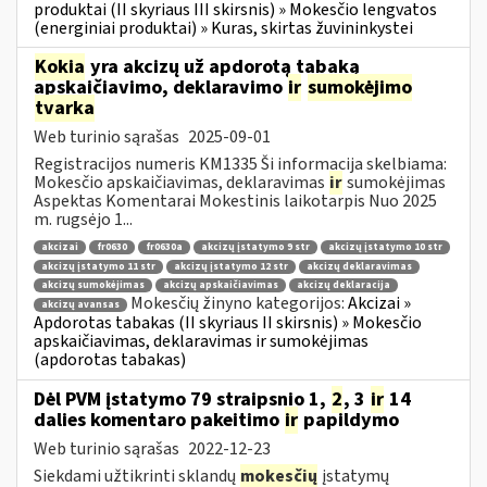
produktai (II skyriaus III skirsnis) » Mokesčio lengvatos
(energiniai produktai) » Kuras, skirtas žuvininkystei
Kokia
yra akcizų už apdorotą tabaką
apskaičiavimo, deklaravimo
ir
sumokėjimo
tvarka
Web turinio sąrašas
2025-09-01
Registracijos numeris KM1335 Ši informacija skelbiama:
Mokesčio apskaičiavimas, deklaravimas
ir
sumokėjimas
Aspektas Komentarai Mokestinis laikotarpis Nuo 2025
m. rugsėjo 1...
akcizai
fr0630
fr0630a
akcizų įstatymo 9 str
akcizų įstatymo 10 str
akcizų įstatymo 11 str
akcizų įstatymo 12 str
akcizų deklaravimas
akcizų sumokėjimas
akcizų apskaičiavimas
akcizų deklaracija
Mokesčių žinyno kategorijos:
Akcizai »
akcizų avansas
Apdorotas tabakas (II skyriaus II skirsnis) » Mokesčio
apskaičiavimas, deklaravimas ir sumokėjimas
(apdorotas tabakas)
Dėl PVM įstatymo 79 straipsnio 1,
2
, 3
ir
14
dalies komentaro pakeitimo
ir
papildymo
Web turinio sąrašas
2022-12-23
Siekdami užtikrinti sklandų
mokesčių
įstatymų