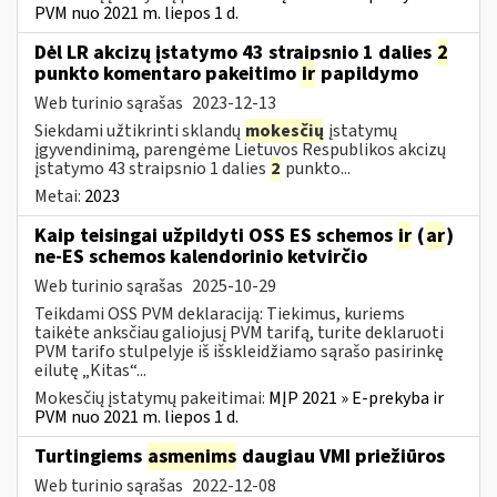
PVM nuo 2021 m. liepos 1 d.
Dėl LR akcizų įstatymo 43 straipsnio 1 dalies
2
punkto komentaro pakeitimo
ir
papildymo
Web turinio sąrašas
2023-12-13
Siekdami užtikrinti sklandų
mokesčių
įstatymų
įgyvendinimą, parengėme Lietuvos Respublikos akcizų
įstatymo 43 straipsnio 1 dalies
2
punkto...
Metai:
2023
Kaip teisingai užpildyti OSS ES schemos
ir
(
ar
)
ne-ES schemos kalendorinio ketvirčio
Web turinio sąrašas
2025-10-29
Teikdami OSS PVM deklaraciją: Tiekimus, kuriems
taikėte anksčiau galiojusį PVM tarifą, turite deklaruoti
PVM tarifo stulpelyje iš išskleidžiamo sąrašo pasirinkę
eilutę „Kitas“...
Mokesčių įstatymų pakeitimai:
MĮP 2021 » E-prekyba ir
PVM nuo 2021 m. liepos 1 d.
Turtingiems
asmenims
daugiau VMI priežiūros
Web turinio sąrašas
2022-12-08