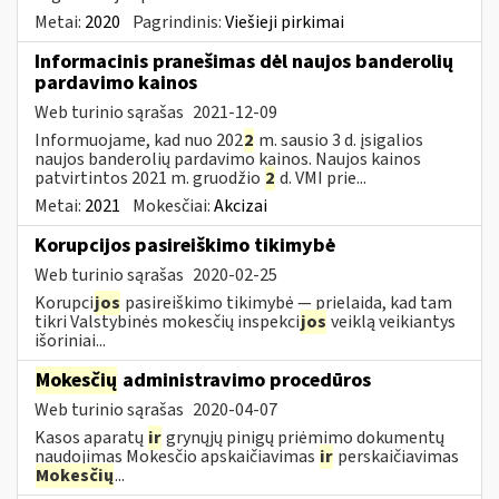
Metai:
2020
Pagrindinis:
Viešieji pirkimai
Informacinis pranešimas dėl naujos banderolių
pardavimo kainos
Web turinio sąrašas
2021-12-09
Informuojame, kad nuo 202
2
m. sausio 3 d. įsigalios
naujos banderolių pardavimo kainos. Naujos kainos
patvirtintos 2021 m. gruodžio
2
d. VMI prie...
Metai:
2021
Mokesčiai:
Akcizai
Korupcijos pasireiškimo tikimybė
Web turinio sąrašas
2020-02-25
Korupci
jos
pasireiškimo tikimybė — prielaida, kad tam
tikri Valstybinės mokesčių inspekci
jos
veiklą veikiantys
išoriniai...
Mokesčių
administravimo procedūros
Web turinio sąrašas
2020-04-07
Kasos aparatų
ir
grynųjų pinigų priėmimo dokumentų
naudojimas Mokesčio apskaičiavimas
ir
perskaičiavimas
Mokesčių
...