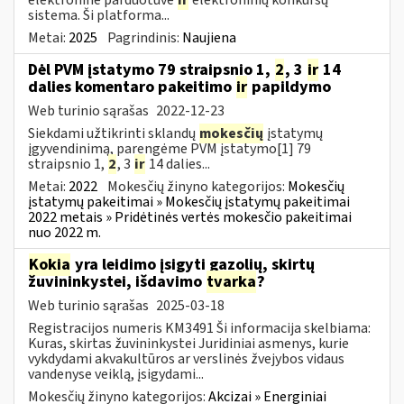
sistema. Ši platforma...
Metai:
2025
Pagrindinis:
Naujiena
Dėl PVM įstatymo 79 straipsnio 1,
2
, 3
ir
14
dalies komentaro pakeitimo
ir
papildymo
Web turinio sąrašas
2022-12-23
Siekdami užtikrinti sklandų
mokesčių
įstatymų
įgyvendinimą, parengėme PVM įstatymo[1] 79
straipsnio 1,
2
, 3
ir
14 dalies...
Metai:
2022
Mokesčių žinyno kategorijos:
Mokesčių
įstatymų pakeitimai » Mokesčių įstatymų pakeitimai
2022 metais » Pridėtinės vertės mokesčio pakeitimai
nuo 2022 m.
Kokia
yra leidimo įsigyti gazolių, skirtų
žuvininkystei, išdavimo
tvarka
?
Web turinio sąrašas
2025-03-18
Registracijos numeris KM3491 Ši informacija skelbiama:
Kuras, skirtas žuvininkystei Juridiniai asmenys, kurie
vykdydami akvakultūros ar verslinės žvejybos vidaus
vandenyse veiklą, įsigydami...
Mokesčių žinyno kategorijos:
Akcizai » Energiniai