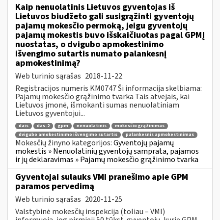
Kaip nenuolatinis Lietuvos gyventojas iš
Lietuvos biudžeto gali susigrąžinti gyventojų
pajamų mokesčio permoką, jeigu gyventojų
pajamų mokestis buvo išskaičiuotas pagal GPMĮ
nuostatas, o dvigubo apmokestinimo
išvengimo sutartis numato palankesnį
apmokestinimą?
Web turinio sąrašas
2018-11-22
Registracijos numeris KM0747 Ši informacija skelbiama:
Pajamų mokesčio grąžinimo tvarka Tais atvejais, kai
Lietuvos įmonė, išmokanti sumas nenuolatiniam
Lietuvos gyventojui...
dais
das-2
gpm
nenuolatinis
mokesčio grąžinimas
dvigubo amokestinimo išvengimo sutartis
palankesnis apmokestinimas
Mokesčių žinyno kategorijos:
Gyventojų pajamų
mokestis » Nenuolatinių gyventojų samprata, pajamos
ir jų deklaravimas » Pajamų mokesčio grąžinimo tvarka
Gyventojai sulauks VMI pranešimo apie GPM
paramos pervedimą
Web turinio sąrašas
2020-11-25
Valstybinė mokesčių inspekcija (toliau – VMI)
informuoja, jog pirmieji 50 tūkst. gyventojų, kurie GPM