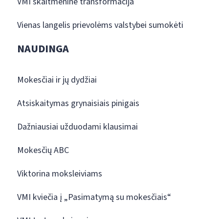
VMI skaitmeninė transformacija
Vienas langelis prievolėms valstybei sumokėti
NAUDINGA
Mokesčiai ir jų dydžiai
Atsiskaitymas grynaisiais pinigais
Dažniausiai užduodami klausimai
Mokesčių ABC
Viktorina moksleiviams
VMI kviečia į „Pasimatymą su mokesčiais“