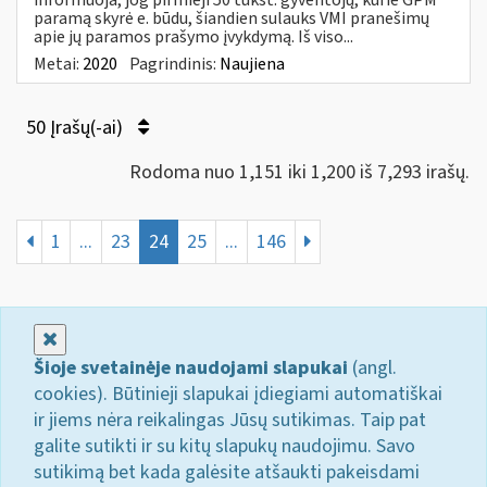
paramą skyrė e. būdu, šiandien sulauks VMI pranešimų
apie jų paramos prašymo įvykdymą. Iš viso...
Metai:
2020
Pagrindinis:
Naujiena
50 Įrašų(-ai)
Rodoma nuo 1,151 iki 1,200 iš 7,293 irašų.
1
...
23
24
25
...
146
Uždaryti
Šioje svetainėje naudojami slapukai
(angl.
cookies). Būtinieji slapukai įdiegiami automatiškai
ir jiems nėra reikalingas Jūsų sutikimas. Taip pat
galite sutikti ir su kitų slapukų naudojimu. Savo
sutikimą bet kada galėsite atšaukti pakeisdami