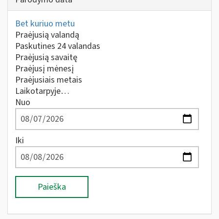
Bet kuriuo metu
Praėjusią valandą
Paskutines 24 valandas
Praėjusią savaitę
Praėjusį mėnesį
Praėjusiais metais
Laikotarpyje…
Nuo
Iki
Paieška