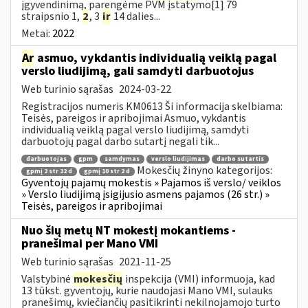
įgyvendinimą, parengėme PVM įstatymo[1] 79
straipsnio 1,
2
, 3
ir
14 dalies...
Metai:
2022
Ar
asmuo, vykdantis individualią veiklą pagal
verslo liudijimą, gali samdyti darbuotojus
Web turinio sąrašas
2024-03-22
Registracijos numeris KM0613 Ši informacija skelbiama:
Teisės, pareigos ir apribojimai Asmuo, vykdantis
individualią veiklą pagal verslo liudijimą, samdyti
darbuotojų pagal darbo sutartį negali tik...
darbuotojas
gpm
samdymas
verslo liudijimas
darbo sutartis
Mokesčių žinyno kategorijos:
gpmį 2 str 22 d
gpmį 10 str 2 d
Gyventojų pajamų mokestis » Pajamos iš verslo/ veiklos
» Verslo liudijimą įsigijusio asmens pajamos (26 str.) »
Teisės, pareigos ir apribojimai
Nuo šių metų NT mokestį mokantiems -
pranešimai per Mano VMI
Web turinio sąrašas
2021-11-25
Valstybinė
mokesčių
inspekcija (VMI) informuoja, kad
13 tūkst. gyventojų, kurie naudojasi Mano VMI, sulauks
pranešimų, kviečiančių pasitikrinti nekilnojamojo turto