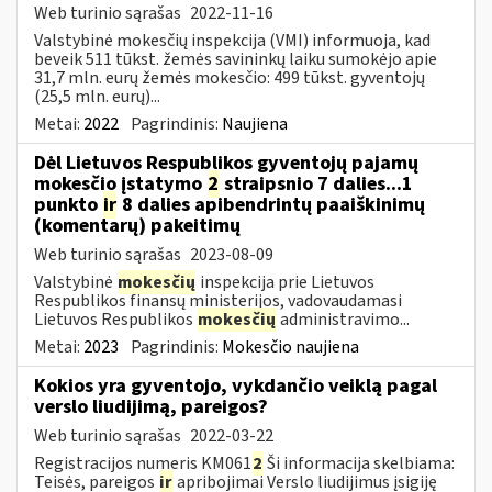
Web turinio sąrašas
2022-11-16
Valstybinė mokesčių inspekcija (VMI) informuoja, kad
beveik 511 tūkst. žemės savininkų laiku sumokėjo apie
31,7 mln. eurų žemės mokesčio: 499 tūkst. gyventojų
(25,5 mln. eurų)...
Metai:
2022
Pagrindinis:
Naujiena
Dėl Lietuvos Respublikos gyventojų pajamų
mokesčio įstatymo
2
straipsnio 7 dalies...1
punkto
ir
8 dalies apibendrintų paaiškinimų
(komentarų) pakeitimų
Web turinio sąrašas
2023-08-09
Valstybinė
mokesčių
inspekcija prie Lietuvos
Respublikos finansų ministerijos, vadovaudamasi
Lietuvos Respublikos
mokesčių
administravimo...
Metai:
2023
Pagrindinis:
Mokesčio naujiena
Kokios yra gyventojo, vykdančio veiklą pagal
verslo liudijimą, pareigos?
Web turinio sąrašas
2022-03-22
Registracijos numeris KM061
2
Ši informacija skelbiama:
Teisės, pareigos
ir
apribojimai Verslo liudijimus įsigiję