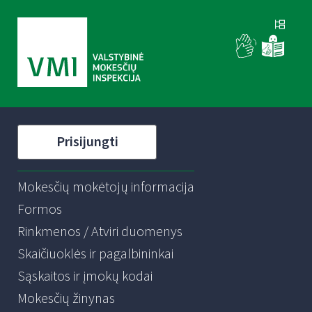
Prisijungti
Mokesčių mokėtojų informacija
Formos
Rinkmenos / Atviri duomenys
Skaičiuoklės ir pagalbininkai
Sąskaitos ir įmokų kodai
Mokesčių žinynas