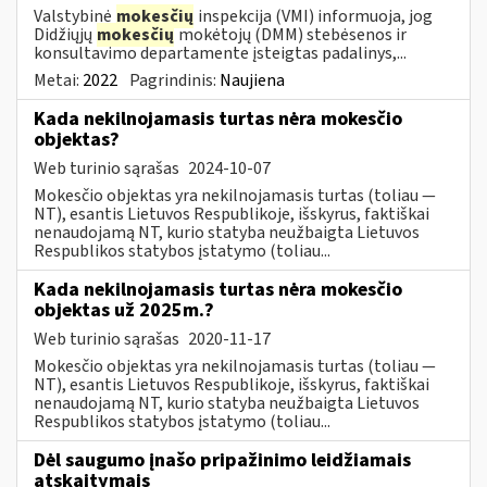
Valstybinė
mokesčių
inspekcija (VMI) informuoja, jog
Didžiųjų
mokesčių
mokėtojų (DMM) stebėsenos ir
konsultavimo departamente įsteigtas padalinys,...
Metai:
2022
Pagrindinis:
Naujiena
Kada nekilnojamasis turtas nėra mokesčio
objektas?
Web turinio sąrašas
2024-10-07
Mokesčio objektas yra nekilnojamasis turtas (toliau ―
NT), esantis Lietuvos Respublikoje, išskyrus, faktiškai
nenaudojamą NT, kurio statyba neužbaigta Lietuvos
Respublikos statybos įstatymo (toliau...
Kada nekilnojamasis turtas nėra mokesčio
objektas už 2025m.?
Web turinio sąrašas
2020-11-17
Mokesčio objektas yra nekilnojamasis turtas (toliau ―
NT), esantis Lietuvos Respublikoje, išskyrus, faktiškai
nenaudojamą NT, kurio statyba neužbaigta Lietuvos
Respublikos statybos įstatymo (toliau...
Dėl saugumo įnašo pripažinimo leidžiamais
atskaitymais