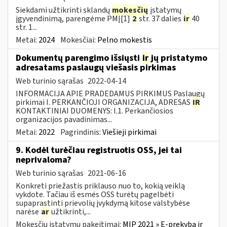
Siekdami užtikrinti sklandų
mokesčių
įstatymų
įgyvendinimą, parengėme PMĮ[1]
2
str. 37 dalies
ir
40
str. 1...
Metai:
2024
Mokesčiai:
Pelno mokestis
Dokumentų parengimo išsiųsti
ir
jų pristatymo
adresatams paslaugų viešasis pirkimas
Web turinio sąrašas
2022-04-14
INFORMACIJA APIE PRADEDAMUS PIRKIMUS Paslaugų
pirkimai I. PERKANČIOJI ORGANIZACIJA, ADRESAS
IR
KONTAKTINIAI DUOMENYS: I.1. Perkančiosios
organizacijos pavadinimas...
Metai:
2022
Pagrindinis:
Viešieji pirkimai
9. Kodėl turėčiau registruotis OSS, jei tai
neprivaloma?
Web turinio sąrašas
2021-06-16
Konkreti priežastis priklauso nuo to, kokią veiklą
vykdote. Tačiau iš esmės OSS turėtų pagelbėti
supaprastinti prievolių įvykdymą kitose valstybėse
narėse
ar
užtikrinti,...
Mokesčių įstatymų pakeitimai:
MĮP 2021 » E-prekyba ir