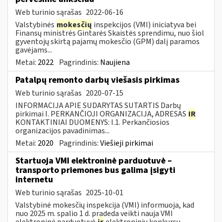
Web turinio sąrašas
2022-06-16
Valstybinės
mokesčių
inspekcijos (VMI) iniciatyva bei
Finansų ministrės Gintarės Skaistės sprendimu, nuo šiol
gyventojų skirtą pajamų mokesčio (GPM) dalį paramos
gavėjams...
Metai:
2022
Pagrindinis:
Naujiena
Patalpų remonto darbų viešasis pirkimas
Web turinio sąrašas
2020-07-15
INFORMACIJA APIE SUDARYTAS SUTARTIS Darbų
pirkimai I. PERKANČIOJI ORGANIZACIJA, ADRESAS
IR
KONTAKTINIAI DUOMENYS: I.1. Perkančiosios
organizacijos pavadinimas...
Metai:
2020
Pagrindinis:
Viešieji pirkimai
Startuoja VMI elektroninė parduotuvė –
transporto priemones bus galima įsigyti
internetu
Web turinio sąrašas
2025-10-01
Valstybinė mokesčių inspekcija (VMI) informuoja, kad
nuo 2025 m. spalio 1 d. pradeda veikti nauja VMI
elektroninė parduotuvė
ir
elektroninių konkursų