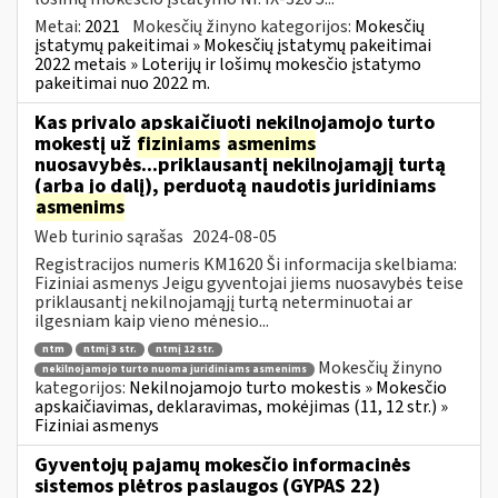
Metai:
2021
Mokesčių žinyno kategorijos:
Mokesčių
įstatymų pakeitimai » Mokesčių įstatymų pakeitimai
2022 metais » Loterijų ir lošimų mokesčio įstatymo
pakeitimai nuo 2022 m.
Kas privalo apskaičiuoti nekilnojamojo turto
mokestį už
fiziniams
asmenims
nuosavybės...priklausantį nekilnojamąjį turtą
(arba jo dalį), perduotą naudotis juridiniams
asmenims
Web turinio sąrašas
2024-08-05
Registracijos numeris KM1620 Ši informacija skelbiama:
Fiziniai asmenys Jeigu gyventojai jiems nuosavybės teise
priklausantį nekilnojamąjį turtą neterminuotai ar
ilgesniam kaip vieno mėnesio...
ntm
ntmį 3 str.
ntmį 12 str.
Mokesčių žinyno
nekilnojamojo turto nuoma juridiniams asmenims
kategorijos:
Nekilnojamojo turto mokestis » Mokesčio
apskaičiavimas, deklaravimas, mokėjimas (11, 12 str.) »
Fiziniai asmenys
Gyventojų pajamų mokesčio informacinės
sistemos plėtros paslaugos (GYPAS 22)