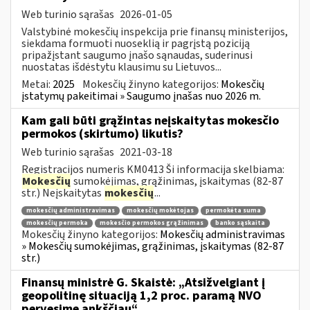
Web turinio sąrašas
2026-01-05
Valstybinė mokesčių inspekcija prie finansų ministerijos,
siekdama formuoti nuoseklią ir pagrįstą poziciją
pripažįstant saugumo įnašo sąnaudas, suderinusi
nuostatas išdėstytu klausimu su Lietuvos...
Metai:
2025
Mokesčių žinyno kategorijos:
Mokesčių
įstatymų pakeitimai » Saugumo įnašas nuo 2026 m.
Kam gali būti grąžintas neįskaitytas mokesčio
permokos (skirtumo) likutis?
Web turinio sąrašas
2021-03-18
Registracijos numeris KM0413 Ši informacija skelbiama:
Mokesčių
sumokėjimas, grąžinimas, įskaitymas (82-87
str.) Neįskaitytas
mokesčių
...
mokesčių administravimas
mokesčių mokėtojas
permokėta suma
mokesčių permoka
mokesčio permokos grąžinimas
banko sąskaita
Mokesčių žinyno kategorijos:
Mokesčių administravimas
» Mokesčių sumokėjimas, grąžinimas, įskaitymas (82-87
str.)
Finansų ministrė G. Skaistė: „Atsižvelgiant į
geopolitinę situaciją 1,2 proc. paramą NVO
pervesime ankščiau“