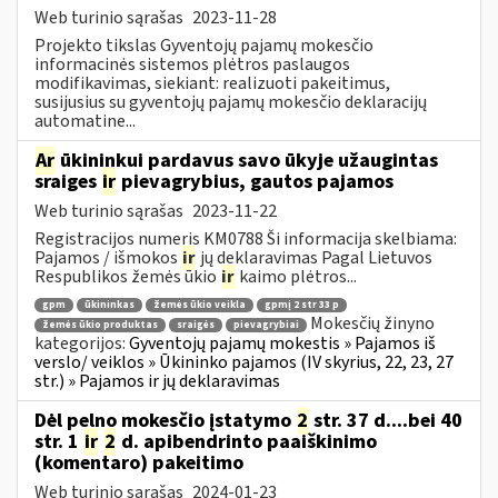
Web turinio sąrašas
2023-11-28
Projekto tikslas Gyventojų pajamų mokesčio
informacinės sistemos plėtros paslaugos
modifikavimas, siekiant: realizuoti pakeitimus,
susijusius su gyventojų pajamų mokesčio deklaracijų
automatine...
Ar
ūkininkui pardavus savo ūkyje užaugintas
sraiges
ir
pievagrybius, gautos pajamos
Web turinio sąrašas
2023-11-22
Registracijos numeris KM0788 Ši informacija skelbiama:
Pajamos / išmokos
ir
jų deklaravimas Pagal Lietuvos
Respublikos žemės ūkio
ir
kaimo plėtros...
gpm
ūkininkas
žemės ūkio veikla
gpmį 2 str 33 p
Mokesčių žinyno
žemės ūkio produktas
sraigės
pievagrybiai
kategorijos:
Gyventojų pajamų mokestis » Pajamos iš
verslo/ veiklos » Ūkininko pajamos (IV skyrius, 22, 23, 27
str.) » Pajamos ir jų deklaravimas
Dėl pelno mokesčio įstatymo
2
str. 37 d....bei 40
str. 1
ir
2
d. apibendrinto paaiškinimo
(komentaro) pakeitimo
Web turinio sąrašas
2024-01-23