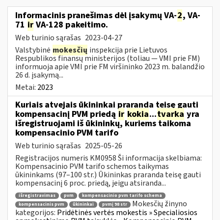
Informacinis pranešimas dėl įsakymų VA-
2
, VA-
71
ir
VA-128 pakeitimo.
Web turinio sąrašas
2023-04-27
Valstybinė
mokesčių
inspekcija prie Lietuvos
Respublikos finansų ministerijos (toliau ― VMI prie FM)
informuoja apie VMI prie FM viršininko 2023 m. balandžio
26 d. įsakymą...
Metai:
2023
Kuriais atvejais ūkininkai praranda teisę gauti
kompensacinį PVM priedą
ir
kokia
...
tvarka
yra
išregistruojami iš ūkininkų, kuriems taikoma
kompensacinio PVM tarifo
Web turinio sąrašas
2025-05-26
Registracijos numeris KM0958 Ši informacija skelbiama:
Kompensacinio PVM tarifo schemos taikymas
ūkininkams (97–100 str.) Ūkininkas praranda teisę gauti
kompensacinį 6 proc. priedą, jeigu atsiranda...
išregistravimas
pvm
kompensacinio pvm tarifo schema
Mokesčių žinyno
kompensacinis pvm
ūkininkai
pvmį 98 str
kategorijos:
Pridėtinės vertės mokestis » Specialiosios