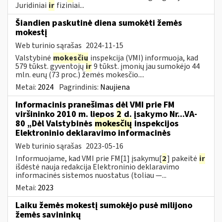
Juridiniai
ir
fiziniai...
Šiandien paskutinė diena sumokėti žemės
mokestį
Web turinio sąrašas
2024-11-15
Valstybinė
mokesčių
inspekcija (VMI) informuoja, kad
579 tūkst. gyventojų
ir
9 tūkst. įmonių jau sumokėjo 44
mln. eurų (73 proc.) žemės mokesčio....
Metai:
2024
Pagrindinis:
Naujiena
Informacinis pranešimas dėl VMI prie FM
viršininko 2010 m. liepos
2
d. įsakymo Nr...VA-
80 „Dėl Valstybinės
mokesčių
inspekcijos
Elektroninio deklaravimo informacinės
Web turinio sąrašas
2023-05-16
Informuojame, kad VMI prie FM[1] įsakymu[
2
] pakeitė
ir
išdėstė nauja redakcija Elektroninio deklaravimo
informacinės sistemos nuostatus (toliau —...
Metai:
2023
Laiku žemės mokestį sumokėjo pusė milijono
žemės savininkų