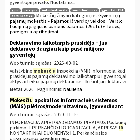
gyventojai privalo: Nuolatinis...
gpm
pareigos
individuali veikla
verslo liudijimas
gpmį 2 str 22 d
Mokesčių žinyno kategorijos:
Gyventojų
gpmį 10 str 2 d
pajamų mokestis » Pajamos iš verslo/ veiklos » Verslo
liudijimą įsigijusio asmens pajamos (26 str.) » Teisės,
pareigos ir apribojimai
Deklaravimo laikotarpis prasidėjo – jau
deklaravo daugiau kaip pusė milijono
gyventojų
Web turinio sąrašas
2026-03-02
Valstybinė
mokesčių
inspekcija (VMI) informuoja, kad
prasidėjus pajamų deklaravimo laikotarpiui, gyventojai
aktyviai teikia pajamų deklaracijas. Iki šiol jau deklaravo...
Metai:
2026
Pagrindinis:
Naujiena
Mokesčių
apskaitos informacinės sistemos
(MAIS) plėtros/modernizavimo, įgyvendinant
Web turinio sąrašas
2020-11-10
INFORMACIJA APIE PRADEDAMUS PIRKIMUS Paslaugų
pirkimai I. PERKANČIOJI ORGANIZACIJA, ADRESAS
IR
KONTAKTINIAI DUOMENYS: I.1. Perkančiosios
organizacijos pavadinimas...