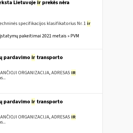
yksta Lietuvoje
ir
prekės nėra
ninės specifikacijos klasifikatorius Nr. 1
ir
 įstatymų pakeitimai 2021 metais » PVM
lių pardavimo
ir
transporto
KANČIOJI ORGANIZACIJA, ADRESAS
IR
...
lių pardavimo
ir
transporto
KANČIOJI ORGANIZACIJA, ADRESAS
IR
...