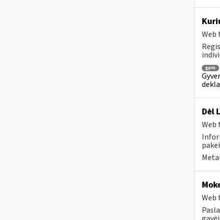
Kuri
Web t
Regis
indiv
gpm
Gyven
dekla
Dėl 
Web t
Infor
pakei
Metai
Moke
Web t
Pasla
gavėja