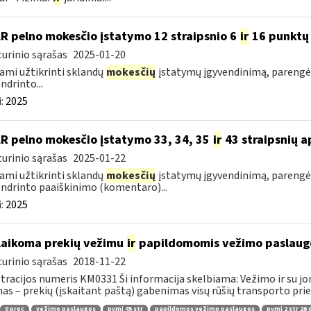
LR pelno mokesčio įstatymo 12 straipsnio 6
ir
16 punktų 
urinio sąrašas
2025-01-20
ami užtikrinti sklandų
mokesčių
įstatymų įgyvendinimą, parengė
ndrinto...
:
2025
LR pelno mokesčio įstatymo 33, 34, 35
ir
43 straipsnių a
urinio sąrašas
2025-01-22
ami užtikrinti sklandų
mokesčių
įstatymų įgyvendinimą, parengė
ndrinto paaiškinimo (komentaro)...
:
2025
laikoma prekių vežimu
ir
papildomomis vežimo paslaug
urinio sąrašas
2018-11-22
tracijos numeris KM0331 Ši informacija skelbiama: Vežimo ir su jo
as – prekių (įskaitant paštą) gabenimas visų rūšių transporto pri
0 proc
vežimo paslaugos
pvmį 45 str
papildomos vežimo paslaugos
pvmį 2 str 26 