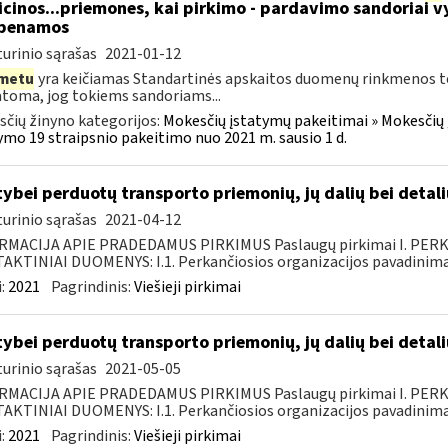
cinos...priemones, kai pirkimo - pardavimo sandoriai v
abenamos
urinio sąrašas
2021-01-12
metu
yra keičiamas Standartinės apskaitos duomenų rinkmenos tech
oma, jog tokiems sandoriams...
čių žinyno kategorijos:
Mokesčių įstatymų pakeitimai » Mokesčių
ymo 19 straipsnio pakeitimo nuo 2021 m. sausio 1 d.
tybei perduotų transporto priemonių, jų dalių bei deta
urinio sąrašas
2021-04-12
RMACIJA APIE PRADEDAMUS PIRKIMUS Paslaugų pirkimai I. PER
KTINIAI DUOMENYS: I.1. Perkančiosios organizacijos pavadinimas
:
2021
Pagrindinis:
Viešieji pirkimai
tybei perduotų transporto priemonių, jų dalių bei deta
urinio sąrašas
2021-05-05
RMACIJA APIE PRADEDAMUS PIRKIMUS Paslaugų pirkimai I. PER
KTINIAI DUOMENYS: I.1. Perkančiosios organizacijos pavadinimas
:
2021
Pagrindinis:
Viešieji pirkimai