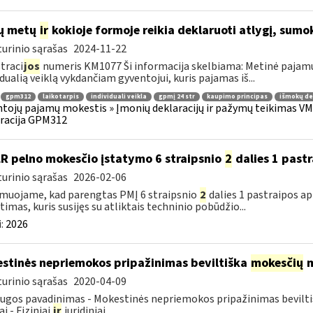
ų metų
ir
kokioje formoje reikia deklaruoti atlygį, sumok
urinio sąrašas
2024-11-22
traci
jos
numeris KM1077 Ši informacija skelbiama: Metinė pajam
idualią veiklą vykdančiam gyventojui, kuris pajamas iš...
gpm312
laikotarpis
individuali veikla
gpmį 24 str
kaupimo principas
išmokų de
tojų pajamų mokestis » Įmonių deklaracijų ir pažymų teikimas VMI
racija GPM312
LR pelno mokesčio įstatymo 6 straipsnio
2
dalies 1 past
urinio sąrašas
2026-02-06
muojame, kad parengtas PMĮ 6 straipsnio
2
dalies 1 pastraipos a
timas, kuris susijęs su atliktais techninio pobūdžio...
:
2026
stinės nepriemokos pripažinimas beviltiška
mokesčių
m
urinio sąrašas
2020-04-09
ugos pavadinimas - Mokestinės nepriemokos pripažinimas bevilt
i - Fiziniai
ir
juridiniai...