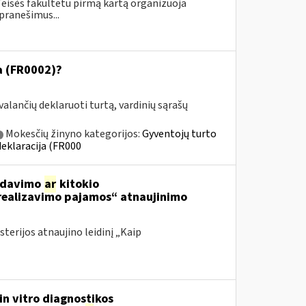
Teisės fakultetu pirmą kartą organizuoja
pranešimus...
ja (FR0002)?
alančių deklaruoti turtą, vardinių sąrašų
Mokesčių žinyno kategorijos:
Gyventojų turto
deklaracija (FR000
ardavimo
ar
kitokio
 realizavimo pajamos“ atnaujinimo
terijos atnaujino leidinį „Kaip
in vitro diagnostikos