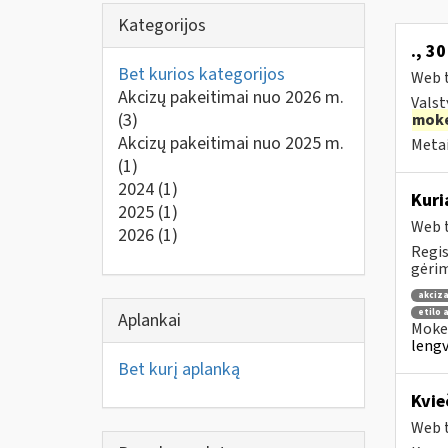
Kategorijos
., 3
Bet kurios kategorijos
Web t
Akcizų pakeitimai nuo 2026 m.
Valst
(3)
moke
Akcizų pakeitimai nuo 2025 m.
Metai
(1)
2024
(1)
Kuri
2025
(1)
Web t
2026
(1)
Regis
gėrim
akciza
etilo 
Aplankai
Mokes
lengv
Bet kurį aplanką
Kvie
Web t