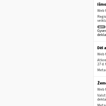
išmo
Web t
Regis
veikl
gpm
Gyven
dekla
Dėl 
Web t
Atkre
27 d.
Metai
Žemė
Web t
Valst
dekla
Metai