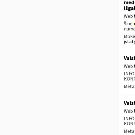
medi
išg
Web t
Šiuo
numat
Mokes
įstat
Vals
Web t
INFO
KONTA
Metai
Vals
Web t
INFO
KONTA
Metai