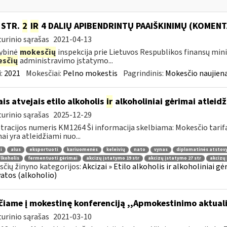
0 STR.
2
IR
4 DALIŲ APIBENDRINTŲ PAAIŠKINIMŲ (KOMENT
urinio sąrašas
2021-04-13
ybinė
mokesčių
inspekcija prie Lietuvos Respublikos finansų min
sčių
administravimo įstatymo...
:
2021
Mokesčiai:
Pelno mokestis
Pagrindinis:
Mokesčio naujien
ais atvejais etilo alkoholis
ir
alkoholiniai gėrimai atleid
urinio sąrašas
2025-12-29
tracijos numeris KM1264 Ši informacija skelbiama: Mokesčio tarif
ai yra atleidžiami nuo...
i
alus
eksportuoti
kariuomenės
keleivių
nato
vynas
diplomatinės atstov
alkoholis
fermentuoti gėrimai
akcizų įstatymo 19 str
akcizų įstatymo 27 str
akcizų 
čių žinyno kategorijos:
Akcizai » Etilo alkoholis ir alkoholiniai gėr
atos (alkoholio)
čiame į mokestinę konferenciją ,,Apmokestinimo aktual
urinio sąrašas
2021-03-10