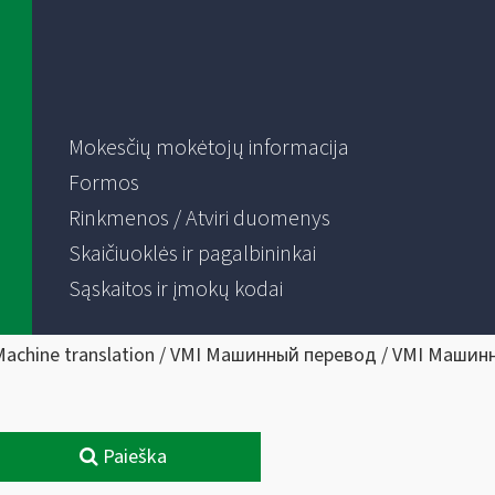
Mokesčių mokėtojų informacija
Formos
Rinkmenos / Atviri duomenys
Skaičiuoklės ir pagalbininkai
Sąskaitos ir įmokų kodai
Machine translation / VMI Машинный перевод / VMI Машин
Paieška