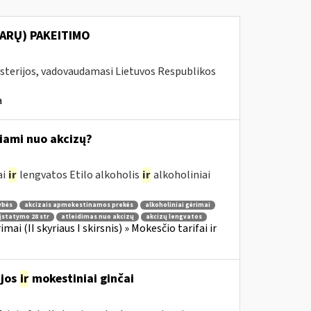
ARŲ) PAKEITIMO
isterijos, vadovaudamasi Lietuvos Respublikos
a
žiami nuo akcizų?
ai
ir
lengvatos Etilo alkoholis
ir
alkoholiniai
ybės
akcizais apmokestinamos prekės
alkoholiniai gėrimai
įstatymo 28 str
atleidimas nuo akcizų
akcizų lengvatos
imai (II skyriaus I skirsnis) » Mokesčio tarifai ir
ijos
ir
mokestiniai ginčai