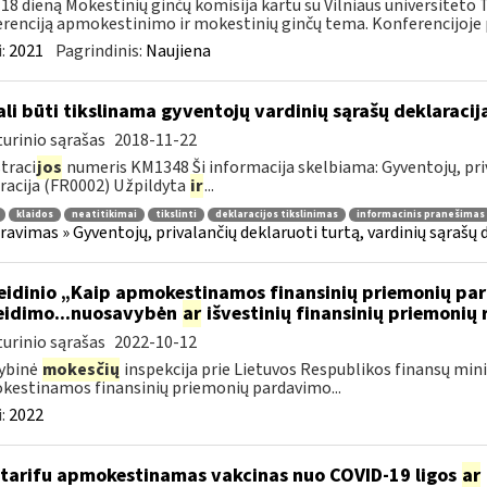
18 dieną Mokestinių ginčų komisija kartu su Vilniaus universiteto 
renciją apmokestinimo ir mokestinių ginčų tema. Konferencijoje 
:
2021
Pagrindinis:
Naujiena
li būti tikslinama gyventojų vardinių sąrašų deklaraci
urinio sąrašas
2018-11-22
traci
jos
numeris KM1348 Ši informacija skelbiama: Gyventojų, priv
racija (FR0002) Užpildyta
ir
...
klaidos
neatitikimai
tikslinti
deklaracijos tikslinimas
informacinis pranešimas
ravimas » Gyventojų, privalančių deklaruoti turtą, vardinių sąrašų 
leidinio „Kaip apmokestinamos finansinių priemonių p
eidimo...nuosavybėn
ar
išvestinių finansinių priemonių
urinio sąrašas
2022-10-12
ybinė
mokesčių
inspekcija prie Lietuvos Respublikos finansų minis
estinamos finansinių priemonių pardavimo...
:
2022
tarifu apmokestinamas vakcinas nuo COVID-19 ligos
ar