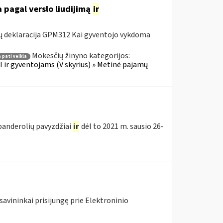
 pagal verslo liudijimą
ir
ų deklaracija GPM312 Kai gyventojo vykdoma
Mokesčių žinyno kategorijos:
 pati veikla
 ir gyventojams (V skyrius) » Metinė pajamų
 banderolių pavyzdžiai
ir
dėl to 2021 m. sausio 26-
savininkai prisijungę prie Elektroninio