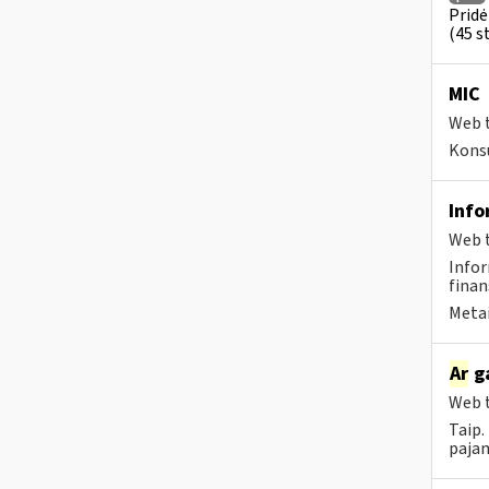
Pridė
(45 st
MIC
Web t
Konsu
Info
Web t
Infor
finan
Metai
Ar
ga
Web t
Taip.
pajam