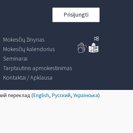
Prisijungti
Mokesčių žinynas
Mokesčių kalendorius
Seminarai
Tarptautinis apmokestinimas
Kontaktai / Apklausa
ний переклад (
English
,
Русский
,
Українська
)