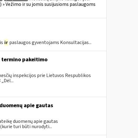
us) » Vežimo ir su jomis susijusioms paslaugoms
is
ir
paslaugos gyventojams Konsultacijas...
 termino pakeitimo
esčių inspekcijos prie Lietuvos Respublikos
„Dėl...
kę duomenų apie gautas
 pateikę duomenų apie gautas
urie turi būti nurodyti...