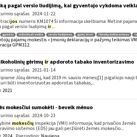
ką pagal verslo liudijimą, kai gyventojo vykdoma veikla
urinio sąrašas
2024-11-22
traci
jos
numeris KM1074 Ši informacija skelbiama: Metinė pajam
a pagal verslo liudijimą
ir
...
gpm312
individuali veikla
verslo liudijimas
gpmį 24 str
išmokų deklaravimas
ta
tojų pajamų mokestis » Įmonių deklaracijų ir pažymų teikimas VMI
racija GPM312
alkoholinių gėrimų
ir
apdoroto tabako inventorizavimo
urinio sąrašas
2021-01-14
ipiame Jūsų dėmesį, kad 2019 m. sausio mėnesį[1] įsigaliojo nauji
 turi būti inventorizuotas apdorotas tabakas,...
:
2021
s mokesčiui sumokėti - beveik mėnuo
urinio sąrašas
2024-10-23
ybinė
mokesčių
inspekcija (VMI) informuoja, kad privačios žemės 
ravimo sistemos (EDS) jau gali peržiūrėti žemės mokesčio...
:
2024
Pagrindinis:
Naujiena