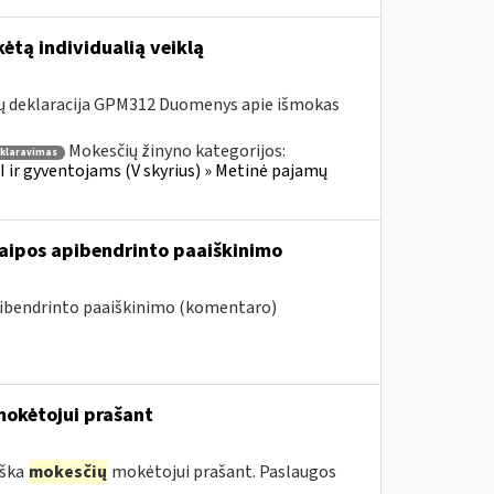
ėtą individualią veiklą
ų deklaracija GPM312 Duomenys apie išmokas
Mokesčių žinyno kategorijos:
klaravimas
 ir gyventojams (V skyrius) » Metinė pajamų
raipos apibendrinto paaiškinimo
pibendrinto paaiškinimo (komentaro)
okėtojui prašant
iška
mokesčių
mokėtojui prašant. Paslaugos