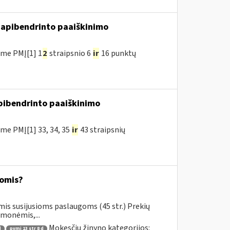
apibendrinto paaiškinimo
me PMĮ[1] 1
2
straipsnio 6
ir
16 punktų
pibendrinto paaiškinimo
me PMĮ[1] 33, 34, 35
ir
43 straipsnių
omis?
mis susijusioms paslaugoms (45 str.) Prekių
emonėmis,...
Mokesčių žinyno kategorijos:
d
pvmį 13 str 8 d