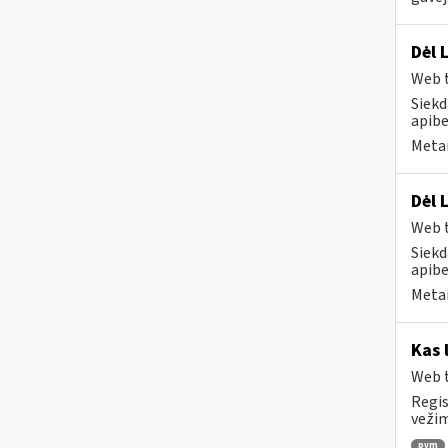
Dėl 
Web t
Siekd
apibe
Metai
Dėl 
Web t
Siekd
apibe
Metai
Kas 
Web t
Regis
vežim
pvm