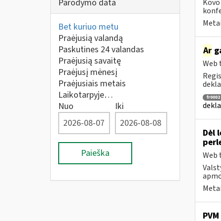
Parodymo data
Kovo 
konfe
Metai
Bet kuriuo metu
Praėjusią valandą
Paskutines 24 valandas
Ar
ga
Praėjusią savaitę
Web t
Praėjusį mėnesį
Regis
Praėjusiais metais
dekla
Laikotarpyje…
fr0002
dekla
Nuo
Iki
Dėl 
perl
Paieška
Web t
Valst
apmok
Metai
PVM 