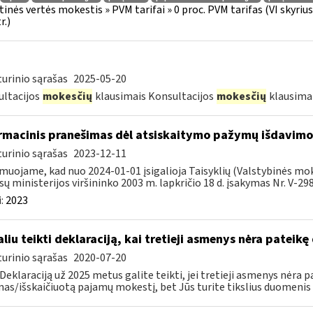
tinės vertės mokestis » PVM tarifai » 0 proc. PVM tarifas (VI skyri
r.)
urinio sąrašas
2025-05-20
ltacijos
mokesčių
klausimais Konsultacijos
mokesčių
klausima
rmacinis pranešimas dėl atsiskaitymo pažymų išdavimo
urinio sąrašas
2023-12-11
muojame, kad nuo 2024-01-01 įsigalioja Taisyklių (Valstybinės mok
sų ministerijos viršininko 2003 m. lapkričio 18 d. įsakymas Nr. V-298 
:
2023
liu teikti deklaraciją, kai tretieji asmenys nėra patei
urinio sąrašas
2020-07-20
 Deklaraciją už 2025 metus galite teikti, jei tretieji asmenys nėra
as/išskaičiuotą pajamų mokestį, bet Jūs turite tikslius duomenis (k