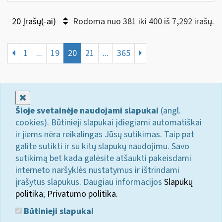
20 Įrašų(-ai)
Rodoma nuo 381 iki 400 iš 7,292 irašų.
1
...
19
20
21
...
365
Uždaryti
Šioje svetainėje naudojami slapukai
(angl.
cookies). Būtinieji slapukai įdiegiami automatiškai
ir jiems nėra reikalingas Jūsų sutikimas. Taip pat
galite sutikti ir su kitų slapukų naudojimu. Savo
sutikimą bet kada galėsite atšaukti pakeisdami
interneto naršyklės nustatymus ir ištrindami
įrašytus slapukus. Daugiau informacijos
Slapukų
politika
;
Privatumo politika.
Būtinieji slapukai