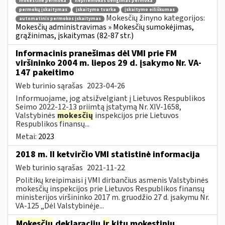
mokestinė permoka
nepriemokos dengimas permoka
permokų įskaitymas
įskaitymo tvarka
įskaitymo eiliškumas
Mokesčių žinyno kategorijos:
automatinis permokos įskaitymas
Mokesčių administravimas » Mokesčių sumokėjimas,
grąžinimas, įskaitymas (82-87 str.)
Informacinis pranešimas dėl VMI prie FM
viršininko 2004 m. liepos 29 d. įsakymo Nr. VA-
147 pakeitimo
Web turinio sąrašas
2023-04-26
Informuojame, jog atsižvelgiant į Lietuvos Respublikos
Seimo 2022-12-13 priimtą įstatymą Nr. XIV-1658,
Valstybinės
mokesčių
inspekcijos prie Lietuvos
Respublikos finansų...
Metai:
2023
2018 m. II ketvirčio VMI statistinė informacija
Web turinio sąrašas
2021-11-22
Politikų kreipimaisi į VMI dirbančius asmenis Valstybinės
mokesčių inspekcijos prie Lietuvos Respublikos finansų
ministerijos viršininko 2017 m. gruodžio 27 d. įsakymu Nr.
VA-125 „Dėl Valstybinėje...
Mokesčių
deklaracijų
ir
kitų mokestinių