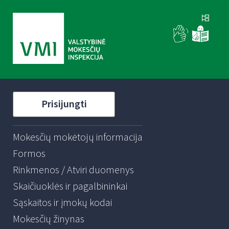
Prisijungti
Mokesčių mokėtojų informacija
Formos
Rinkmenos / Atviri duomenys
Skaičiuoklės ir pagalbininkai
Sąskaitos ir įmokų kodai
Mokesčių žinynas