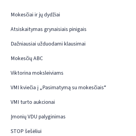
Mokesčiai ir jų dydžiai
Atsiskaitymas grynaisiais pinigais
Dažniausiai užduodami klausimai
Mokesčių ABC
Viktorina moksleiviams
VMI kviečia į „Pasimatymą su mokesčiais“
VMI turto aukcionai
Įmonių VDU palyginimas
STOP šešėliui