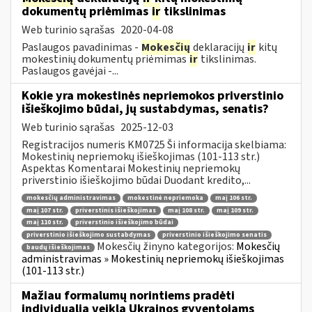
dokumentų priėmimas
ir
tikslinimas
Web turinio sąrašas
2020-04-08
Paslaugos pavadinimas -
Mokesčių
deklaracijų
ir
kitų
mokestinių dokumentų priėmimas
ir
tikslinimas.
Paslaugos gavėjai -...
Kokie yra mokestinės nepriemokos priverstinio
išieškojimo būdai, jų sustabdymas, senatis?
Web turinio sąrašas
2025-12-03
Registracijos numeris KM0725 Ši informacija skelbiama:
Mokestinių nepriemokų išieškojimas (101-113 str.)
Aspektas Komentarai Mokestinių nepriemokų
priverstinio išieškojimo būdai Duodant kredito,...
mokesčių administravimas
mokestinė nepriemoka
maį 106 str.
maį 107 str.
priverstinis išieškojimas
maį 108 str.
maį 109 str.
maį 110 str.
priverstinio išieškojimo būdai
priverstinio išieškojimo sustabdymas
priverstinio išieškojimo senatis
Mokesčių žinyno kategorijos:
Mokesčių
baudų išieškojimas
administravimas » Mokestinių nepriemokų išieškojimas
(101-113 str.)
Mažiau formalumų norintiems pradėti
individualią veiklą Ukrainos gyventojams