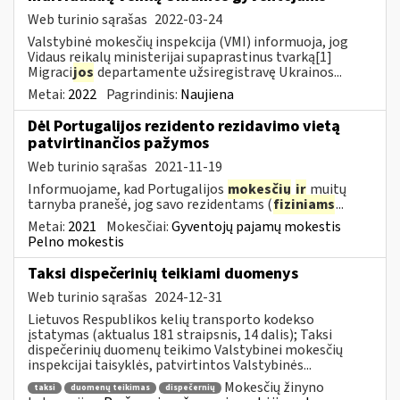
Web turinio sąrašas
2022-03-24
Valstybinė mokesčių inspekcija (VMI) informuoja, jog
Vidaus reikalų ministerijai supaprastinus tvarką[1]
Migraci
jos
departamente užsiregistravę Ukrainos...
Metai:
2022
Pagrindinis:
Naujiena
Dėl Portugalijos rezidento rezidavimo vietą
patvirtinančios pažymos
Web turinio sąrašas
2021-11-19
Informuojame, kad Portugalijos
mokesčių
ir
muitų
tarnyba pranešė, jog savo rezidentams (
fiziniams
...
Metai:
2021
Mokesčiai:
Gyventojų pajamų mokestis
Pelno mokestis
Taksi dispečerinių teikiami duomenys
Web turinio sąrašas
2024-12-31
Lietuvos Respublikos kelių transporto kodekso
įstatymas (aktualus 181 straipsnis, 14 dalis); Taksi
dispečerinių duomenų teikimo Valstybinei mokesčių
inspekcijai taisyklės, patvirtintos Valstybinės...
Mokesčių žinyno
taksi
duomenų teikimas
dispečernių