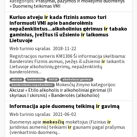
kategorijos:
Prašymai, pažymos ir mokėjimo duomenys
» Duomenų teikimas VMI
Kuriuo atveju
ir
kada fizinis asmuo turi
informuoti VMI apie banderolėmis
nepaženklintus...alkoholinius gėrimus
ir
tabako
gaminius, įvežtus iš užsienio
ir
laikomus
Lietuvoje
Web turinio sąrašas
2018-11-22
Registracijos numeris KM1306 Ši informacija skelbiama:
Banderolės Fizinis asmuo, įvežęs iš užsienio
ir
laikantis
Lietuvoje alkoholinių gėrimų, nepaženklintų
banderolėmis...
akcizai
banderolės
fr0718
alkoholiniai gėrimai
Mokesčių žinyno kategorijos:
banderolėmis nepaženklinti
Akcizai » Etilo alkoholis ir alkoholiniai gėrimai (II
skyriaus I skirsnis) » Banderolės (alkoholio)
Informacija apie duomenų teikimą
ir
gavimą
Web turinio sąrašas
2021-06-02
Duomenys apie
mokesčių
mokėtojus (fizinius
ir
juridinius asmenis) teikiami
ir
gaunami pagal prašymus
(vienkartinio duomenų...