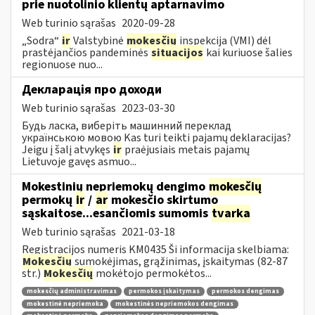
prie nuotolinio klientų aptarnavimo
Web turinio sąrašas
2020-09-28
„Sodra“
ir
Valstybinė
mokesčių
inspekcija (VMI) dėl
prastėjančios pandeminės
situacijos
kai kuriuose šalies
regionuose nuo...
Декларація про доходи
Web turinio sąrašas
2023-03-30
Будь ласка, виберіть машинний переклад
українською мовою Kas turi teikti pajamų deklaracijas?
Jeigu į šalį atvykęs
ir
praėjusiais metais pajamų
Lietuvoje gavęs asmuo...
Mokestinių nepriemokų dengimo
mokesčių
permokų
ir
/
ar
mokesčio skirtumo
sąskaitose...esančiomis sumomis
tvarka
Web turinio sąrašas
2021-03-18
Registracijos numeris KM0435 Ši informacija skelbiama:
Mokesčių
sumokėjimas, grąžinimas, įskaitymas (82-87
str.)
Mokesčių
mokėtojo permokėtos...
mokesčių administravimas
permokos įskaitymas
permokos dengimas
mokestinė nepriemoka
mokestinės nepriemokos dengimas