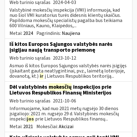
Web turinio sąrašas
2024-04-03
Valstybinė mokesčių inspekcija (VMI) informuoja, kad
nuo šiol VMI kuratorius turės didesnis klientų skaičius.
Papildoma mokesčių specialistų pagalba bus teikiama
600 Vilniaus, Kauno, Klaipėdos,...
Metai:
2024
Pagrindinis:
Naujiena
Iš kitos Europos Sąjungos valstybės narės
įsigijau naują transporto priemonę
Web turinio sąrašas
2023-10-12
Asmuo iš kitos Europos Sąjungos valstybės narės įsigijęs
(įskaitant gautą neatlygintinai, pvz., laimėtą loterijoje,
dovanotą, kt.)
ir
į Lietuvos Respublikos teritoriją...
Dėl valstybinės
mokesčių
inspekcijos prie
Lietuvos Respublikos Finansų Ministerijos
Web turinio sąrašas
2021-10-06
Informuojame, kad nuo 2021 metų rugsėjo 30 dienos
įsigaliojo: 2021 m. rugsėjo 29 d. Valstybinės mokesčių
inspekci
jos
prie Lietuvos Respublikos finansų...
Metai:
2021
Mokesčiai:
Akcizai