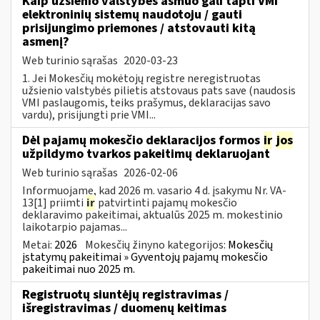
Kaip užsienio valstybės asmuo gali tapti VMI
elektroninių sistemų naudotoju / gauti
prisijungimo priemones / atstovauti kitą
asmenį?
Web turinio sąrašas
2020-03-23
1. Jei Mokesčių mokėtojų registre neregistruotas
užsienio valstybės pilietis atstovaus pats save (naudosis
VMI paslaugomis, teiks prašymus, deklaracijas savo
vardu), prisijungti prie VMI...
Dėl pajamų mokesčio deklaracijos formos
ir
jos
užpildymo tvarkos pakeitimų deklaruojant
Web turinio sąrašas
2026-02-06
Informuojame, kad 2026 m. vasario 4 d. įsakymu Nr. VA-
13[1] priimti
ir
patvirtinti pajamų mokesčio
deklaravimo pakeitimai, aktualūs 2025 m. mokestinio
laikotarpio pajamas...
Metai:
2026
Mokesčių žinyno kategorijos:
Mokesčių
įstatymų pakeitimai » Gyventojų pajamų mokesčio
pakeitimai nuo 2025 m.
Registruotų siuntėjų registravimas /
išregistravimas / duomenų keitimas