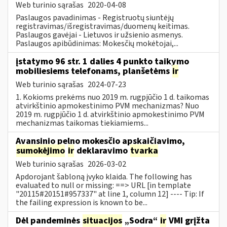
Web turinio sąrašas
2020-04-08
Paslaugos pavadinimas - Registruotų siuntėjų
registravimas/išregistravimas/duomenų keitimas.
Paslaugos gavėjai - Lietuvos ir užsienio asmenys.
Paslaugos apibūdinimas: Mokesčių mokėtojai,...
įstatymo 96 str. 1 dalies 4 punkto taikymo
mobiliesiems telefonams, planšetėms
ir
Web turinio sąrašas
2024-07-23
1. Kokioms prekėms nuo 2019 m. rugpjūčio 1 d. taikomas
atvirkštinio apmokestinimo PVM mechanizmas? Nuo
2019 m. rugpjūčio 1 d. atvirkštinio apmokestinimo PVM
mechanizmas taikomas tiekiamiems...
Avansinio pelno mokesčio apskaičiavimo,
sumokėjimo
ir
deklaravimo
tvarka
Web turinio sąrašas
2026-03-02
Apdorojant šabloną įvyko klaida. The following has
evaluated to null or missing: ==> URL [in template
"20115#20151#957337" at line 1, column 12] ---- Tip: If
the failing expression is known to be...
Dėl pandeminės
situacijos
„Sodra“
ir
VMI grįžta