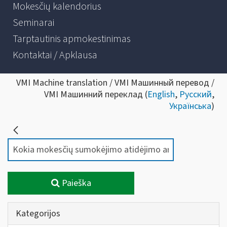
Mokesčių kalendorius
Seminarai
Tarptautinis apmokestinimas
Kontaktai / Apklausa
VMI Machine translation / VMI Машинный перевод /
VMI Машинний переклад (
English
,
Русский
,
Українська
)
Paieška
Kategorijos