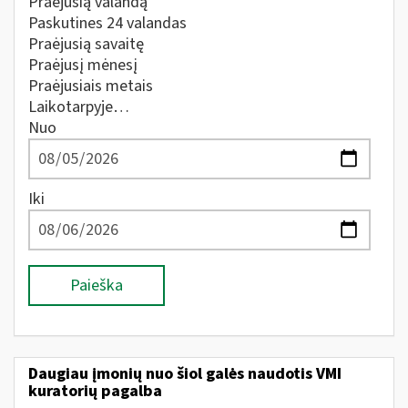
Praėjusią valandą
Paskutines 24 valandas
Praėjusią savaitę
Praėjusį mėnesį
Praėjusiais metais
Laikotarpyje…
Nuo
Iki
Paieška
Daugiau įmonių nuo šiol galės naudotis VMI
kuratorių pagalba