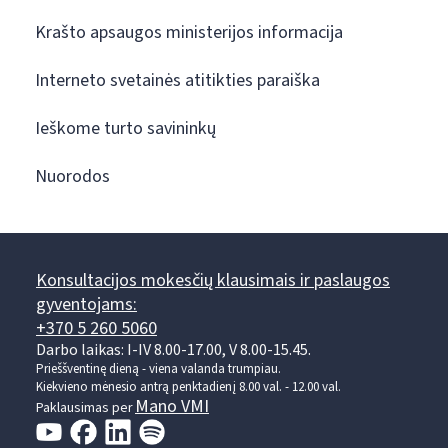
Krašto apsaugos ministerijos informacija
Interneto svetainės atitikties paraiška
Ieškome turto savininkų
Nuorodos
Konsultacijos mokesčių klausimais ir paslaugos
gyventojams:
+370 5 260 5060
Darbo laikas: I-IV 8.00-17.00, V 8.00-15.45.
Prieššventinę dieną - viena valanda trumpiau.
Kiekvieno mėnesio antrą penktadienį 8.00 val. - 12.00 val.
Mano VMI
Paklausimas per