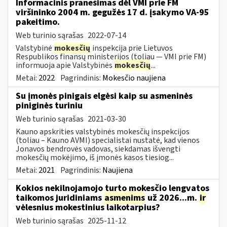
Informacinis pranešimas dėl VMI prie FM
viršininko 2004 m. gegužės 17 d. įsakymo VA-95
pakeitimo.
Web turinio sąrašas
2022-07-14
Valstybinė
mokesčių
inspekcija prie Lietuvos
Respublikos finansų ministerijos (toliau ― VMI prie FM)
informuoja apie Valstybinės
mokesčių
...
Metai:
2022
Pagrindinis:
Mokesčio naujiena
Su įmonės pinigais elgėsi kaip su asmeninės
piniginės turiniu
Web turinio sąrašas
2021-03-30
Kauno apskrities valstybinės mokesčių inspekcijos
(toliau – Kauno AVMI) specialistai nustatė, kad vienos
Jonavos bendrovės vadovas, siekdamas išvengti
mokesčių mokėjimo, iš įmonės kasos tiesiog...
Metai:
2021
Pagrindinis:
Naujiena
Kokios nekilnojamojo turto mokesčio lengvatos
taikomos juridiniams
asmenims
už 2026...m.
ir
vėlesnius mokestinius laikotarpius?
Web turinio sąrašas
2025-11-12