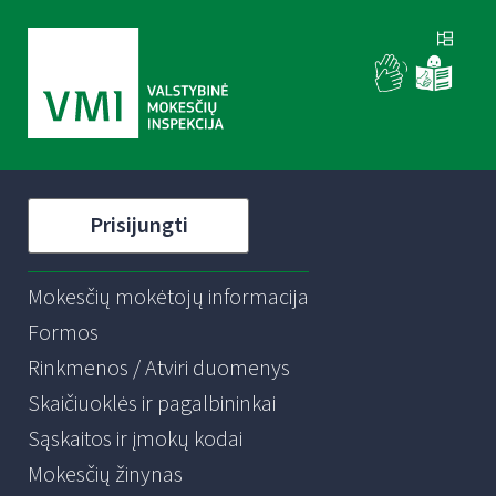
Prisijungti
Mokesčių mokėtojų informacija
Formos
Rinkmenos / Atviri duomenys
Skaičiuoklės ir pagalbininkai
Sąskaitos ir įmokų kodai
Mokesčių žinynas