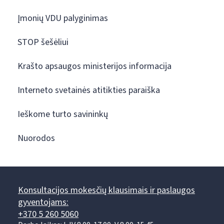
Įmonių VDU palyginimas
STOP šešėliui
Krašto apsaugos ministerijos informacija
Interneto svetainės atitikties paraiška
Ieškome turto savininkų
Nuorodos
Konsultacijos mokesčių klausimais ir paslaugos
gyventojams:
+370 5 260 5060