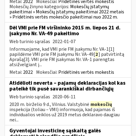
Metai:
2022
Mokesčiai:
Pridėtinės vertės mokestis
Mokesčių žinyno kategorijos:
Mokesčių įstatymų
pakeitimai » Mokesčių įstatymų pakeitimai 2022 metais
» Pridėtinės vertės mokesčio pakeitimai nuo 2022 m.
Dėl VMI prie FM viršininko 2015 m. liepos 21 d.
įsakymo Nr. VA-49 pakeitimo
Web turinio sąrašas
2022-01-07
Informuojame, kad VMI prie FM įsakymu Nr. VA-1[1]
papildėme VMI prie FM įsakymu Nr. VA-49[
2
] patvirtintą
Aprašą[3]. VMI prie FM įsakymas Nr. VA-1 parengtas
atsižvelgiant į...
Metai:
2022
Mokesčiai:
Pridėtinės vertės mokestis
Atidėlioti neverta – pajamų deklaracijas kol kas
pateikė tik pusė savarankiškai dirbančiųjų
Web turinio sąrašas
2020-06-11
2020 m. birželio 9 d., Vilnius. Valstybinė
mokesčių
inspekcija (toliau – VMI) informuoja, kad pajamas iš
individualios veiklos už 2019 metus deklaravo daugiau
nei...
Gyventojai investicinę sąskaitą galės