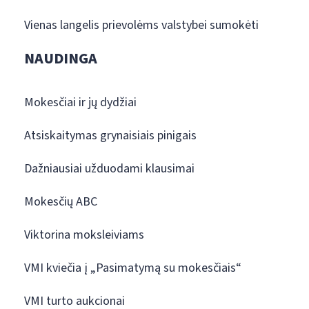
Vienas langelis prievolėms valstybei sumokėti
NAUDINGA
Mokesčiai ir jų dydžiai
Atsiskaitymas grynaisiais pinigais
Dažniausiai užduodami klausimai
Mokesčių ABC
Viktorina moksleiviams
VMI kviečia į „Pasimatymą su mokesčiais“
VMI turto aukcionai