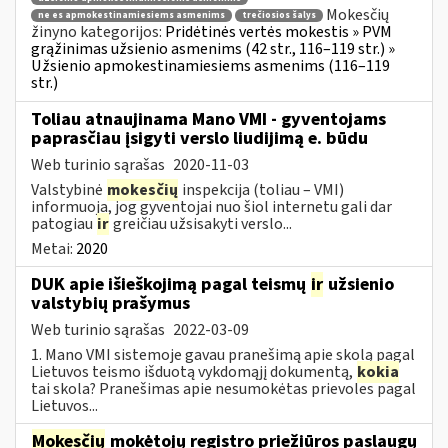
Mokesčių
ne es apmokestinamiesiems asmenims
trečiosios šalys
žinyno kategorijos:
Pridėtinės vertės mokestis » PVM
grąžinimas užsienio asmenims (42 str., 116–119 str.) »
Užsienio apmokestinamiesiems asmenims (116–119
str.)
Toliau atnaujinama Mano VMI - gyventojams
paprasčiau įsigyti verslo liudijimą e. būdu
Web turinio sąrašas
2020-11-03
Valstybinė
mokesčių
inspekcija (toliau – VMI)
informuoja, jog gyventojai nuo šiol internetu gali dar
patogiau
ir
greičiau užsisakyti verslo...
Metai:
2020
DUK apie išieškojimą pagal teismų
ir
užsienio
valstybių prašymus
Web turinio sąrašas
2022-03-09
1. Mano VMI sistemoje gavau pranešimą apie skolą pagal
Lietuvos teismo išduotą vykdomąjį dokumentą,
kokia
tai skola? Pranešimas apie nesumokėtas prievoles pagal
Lietuvos...
Mokesčių
mokėtojų registro priežiūros paslaugų