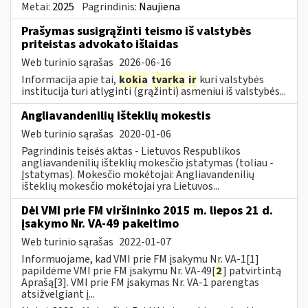
Metai:
2025
Pagrindinis:
Naujiena
Prašymas susigrąžinti teismo iš valstybės
priteistas advokato išlaidas
Web turinio sąrašas
2026-06-16
Informacija apie tai,
kokia
tvarka
ir
kuri valstybės
institucija turi atlyginti (grąžinti) asmeniui iš valstybės...
Angliavandenilių išteklių mokestis
Web turinio sąrašas
2020-01-06
Pagrindinis teisės aktas - Lietuvos Respublikos
angliavandenilių išteklių mokesčio įstatymas (toliau -
Įstatymas). Mokesčio mokėtojai: Angliavandenilių
išteklių mokesčio mokėtojai yra Lietuvos...
Dėl VMI prie FM viršininko 2015 m. liepos 21 d.
įsakymo Nr. VA-49 pakeitimo
Web turinio sąrašas
2022-01-07
Informuojame, kad VMI prie FM įsakymu Nr. VA-1[1]
papildėme VMI prie FM įsakymu Nr. VA-49[
2
] patvirtintą
Aprašą[3]. VMI prie FM įsakymas Nr. VA-1 parengtas
atsižvelgiant į...