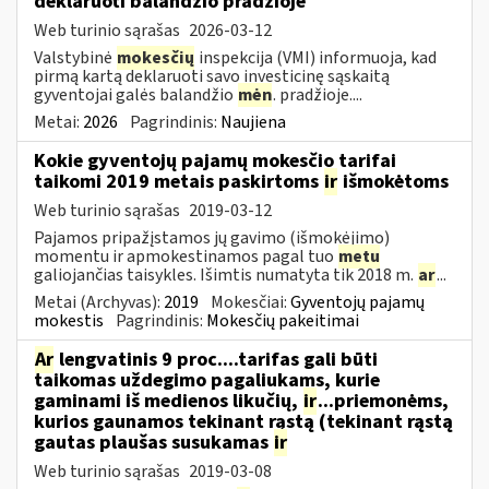
deklaruoti balandžio pradžioje
Web turinio sąrašas
2026-03-12
Valstybinė
mokesčių
inspekcija (VMI) informuoja, kad
pirmą kartą deklaruoti savo investicinę sąskaitą
gyventojai galės balandžio
mėn
. pradžioje....
Metai:
2026
Pagrindinis:
Naujiena
Kokie gyventojų pajamų mokesčio tarifai
taikomi 2019 metais paskirtoms
ir
išmokėtoms
Web turinio sąrašas
2019-03-12
Pajamos pripažįstamos jų gavimo (išmokėjimo)
momentu ir apmokestinamos pagal tuo
metu
galiojančias taisykles. Išimtis numatyta tik 2018 m.
ar
...
Metai (Archyvas):
2019
Mokesčiai:
Gyventojų pajamų
mokestis
Pagrindinis:
Mokesčių pakeitimai
Ar
lengvatinis 9 proc....tarifas gali būti
taikomas uždegimo pagaliukams, kurie
gaminami iš medienos likučių,
ir
...priemonėms,
kurios gaunamos tekinant rąstą (tekinant rąstą
gautas plaušas susukamas
ir
Web turinio sąrašas
2019-03-08