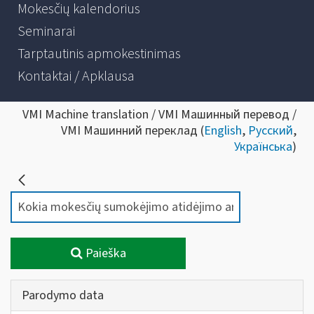
Mokesčių kalendorius
Seminarai
Tarptautinis apmokestinimas
Kontaktai / Apklausa
VMI Machine translation / VMI Машинный перевод /
VMI Машинний переклад (
English
,
Русский
,
Українська
)
Paieška
Parodymo data