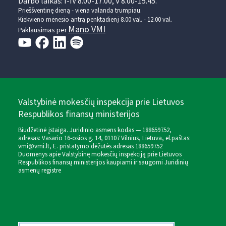
Darbo laikas: I-IV 8.00-17.00, V 8.00-15.45.
Prieššventinę dieną - viena valanda trumpiau.
Kiekvieno mėnesio antrą penktadienį 8.00 val. - 12.00 val.
Mano VMI
Paklausimas per
Valstybinė mokesčių inspekcija prie Lietuvos
Respublikos finansų ministerijos
Biudžetinė įstaiga. Juridinio asmens kodas — 188659752,
adresas: Vasario 16-osios g. 14, 01107 Vilnius, Lietuva, el.paštas:
vmi@vmi.lt
, E. pristatymo dėžutės adresas 188659752
Duomenys apie Valstybinę mokesčių inspekciją prie Lietuvos
Respublikos finansų ministerijos kaupiami ir saugomi Juridinių
asmenų registre