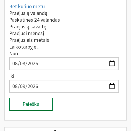
Bet kuriuo metu
Praėjusią valandą
Paskutines 24 valandas
Praėjusią savaitę
Praėjusį mėnesį
Praėjusiais metais
Laikotarpyje…
Nuo
Iki
Paieška