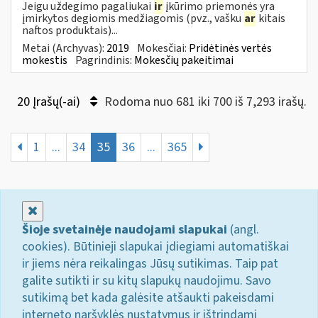
Jeigu uždegimo pagaliukai
ir
įkūrimo priemonės yra
įmirkytos degiomis medžiagomis (pvz., vašku
ar
kitais
naftos produktais)...
Metai (Archyvas):
2019
Mokesčiai:
Pridėtinės vertės
mokestis
Pagrindinis:
Mokesčių pakeitimai
20 Įrašų(-ai)
Rodoma nuo 681 iki 700 iš 7,293 irašų.
1
...
34
35
36
...
365
Uždaryti
Šioje svetainėje naudojami slapukai
(angl.
cookies). Būtinieji slapukai įdiegiami automatiškai
ir jiems nėra reikalingas Jūsų sutikimas. Taip pat
galite sutikti ir su kitų slapukų naudojimu. Savo
sutikimą bet kada galėsite atšaukti pakeisdami
interneto naršyklės nustatymus ir ištrindami