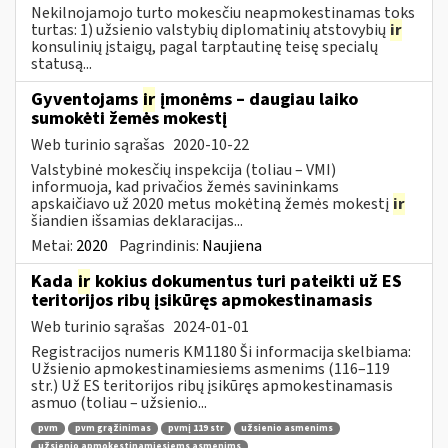
Nekilnojamojo turto mokesčiu neapmokestinamas toks
turtas: 1) užsienio valstybių diplomatinių atstovybių
ir
konsulinių įstaigų, pagal tarptautinę teisę specialų
statusą...
Gyventojams
ir
įmonėms – daugiau laiko
sumokėti žemės mokestį
Web turinio sąrašas
2020-10-22
Valstybinė mokesčių inspekcija (toliau – VMI)
informuoja, kad privačios žemės savininkams
apskaičiavo už 2020 metus mokėtiną žemės mokestį
ir
šiandien išsamias deklaracijas...
Metai:
2020
Pagrindinis:
Naujiena
Kada
ir
kokius dokumentus turi pateikti už ES
teritorijos ribų įsikūręs apmokestinamasis
Web turinio sąrašas
2024-01-01
Registracijos numeris KM1180 Ši informacija skelbiama:
Užsienio apmokestinamiesiems asmenims (116–119
str.) Už ES teritorijos ribų įsikūręs apmokestinamasis
asmuo (toliau – užsienio...
pvm
pvm grąžinimas
pvmį 119 str
užsienio asmenims
užsienio apmokestinamiesiems asmenims