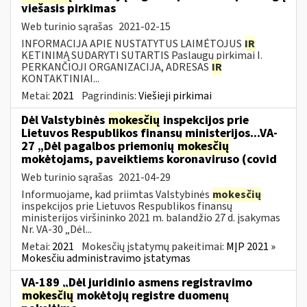
viešasis pirkimas
Web turinio sąrašas
2021-02-15
INFORMACIJA APIE NUSTATYTUS LAIMĖTOJUS
IR
KETINIMĄ SUDARYTI SUTARTIS Paslaugų pirkimai I.
PERKANČIOJI ORGANIZACIJA, ADRESAS
IR
KONTAKTINIAI...
Metai:
2021
Pagrindinis:
Viešieji pirkimai
Dėl Valstybinės
mokesčių
inspekcijos prie
Lietuvos Respublikos finansų ministerijos...VA-
27 „Dėl pagalbos priemonių
mokesčių
mokėtojams, paveiktiems koronaviruso (covid
Web turinio sąrašas
2021-04-29
Informuojame, kad priimtas Valstybinės
mokesčių
inspekcijos prie Lietuvos Respublikos finansų
ministerijos viršininko 2021 m. balandžio 27 d. įsakymas
Nr. VA-30 „Dėl...
Metai:
2021
Mokesčių įstatymų pakeitimai:
MĮP 2021 »
Mokesčiu administravimo įstatymas
VA-189 „Dėl juridinio asmens registravimo
mokesčių
mokėtojų registre duomenų