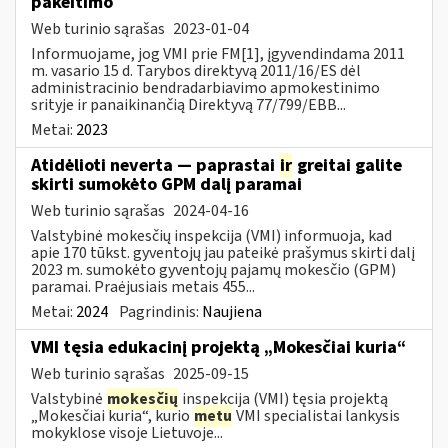
pakeitimo
Web turinio sąrašas
2023-01-04
Informuojame, jog VMI prie FM[1], įgyvendindama 2011
m. vasario 15 d. Tarybos direktyvą 2011/16/ES dėl
administracinio bendradarbiavimo apmokestinimo
srityje ir panaikinančią Direktyvą 77/799/EBB...
Metai:
2023
Atidėlioti neverta — paprastai
ir
greitai galite
skirti sumokėto GPM dalį paramai
Web turinio sąrašas
2024-04-16
Valstybinė mokesčių inspekcija (VMI) informuoja, kad
apie 170 tūkst. gyventojų jau pateikė prašymus skirti dalį
2023 m. sumokėto gyventojų pajamų mokesčio (GPM)
paramai. Praėjusiais metais 455...
Metai:
2024
Pagrindinis:
Naujiena
VMI tęsia edukacinį projektą „Mokesčiai kuria“
Web turinio sąrašas
2025-09-15
Valstybinė
mokesčių
inspekcija (VMI) tęsia projektą
„Mokesčiai kuria“, kurio
metu
VMI specialistai lankysis
mokyklose visoje Lietuvoje...