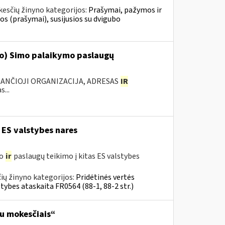
esčių žinyno kategorijos:
Prašymai, pažymos ir
 (prašymai), susijusios su dvigubo
‘o) Simo palaikymo paslaugų
KANČIOJI ORGANIZACIJA, ADRESAS
IR
...
 ES valstybes nares
mo
ir
paslaugų teikimo į kitas ES valstybes
ių žinyno kategorijos:
Pridėtinės vertės
tybes ataskaita FR0564 (88-1, 88-2 str.)
su mokesčiais“