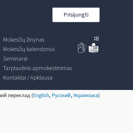
Prisijungti
Mokesčių žinynas
Mokesčių kalendorius
Seminarai
Tarptautinis apmokestinimas
Kontaktai / Apklausa
ний переклад (
English
,
Русский
,
Українська
)