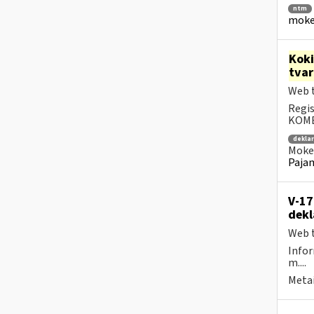
ntm
mokes
Kok
tva
Web t
Regis
KOMEN
dekla
Mokes
Pajam
V-17
dekl
Web t
Infor
m....
Metai