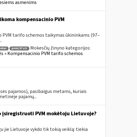
iesiems asmenims
 taikoma kompensacinio PVM
o PVM tarifo schemos taikymas ūkininkams (97–
.
Mokesčių žinyno kategorijos:
inkai
pvmį 97 str
lės » Kompensacinio PVM tarifo schemos
asės pajamos), pasibaigus metams, kuriais
metinėje pajamų...
 įsiregistruoti PVM mokėtoju Lietuvoje?
jie Lietuvoje vykdo tik tokią veiklą: tiekia