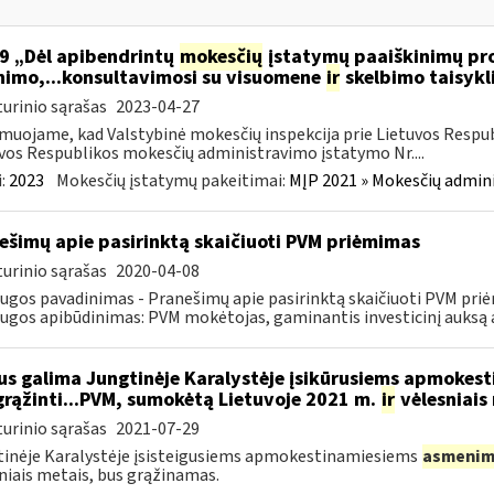
9 „Dėl apibendrintų
mokesčių
įstatymų paaiškinimų pro
nimo,...konsultavimosi su visuomene
ir
skelbimo taisykl
urinio sąrašas
2023-04-27
muojame, kad Valstybinė mokesčių inspekcija prie Lietuvos Respub
vos Respublikos mokesčių administravimo įstatymo Nr....
:
2023
Mokesčių įstatymų pakeitimai:
MĮP 2021 » Mokesčių admin
ešimų apie pasirinktą skaičiuoti PVM priėmimas
urinio sąrašas
2020-04-08
ugos pavadinimas - Pranešimų apie pasirinktą skaičiuoti PVM pri
ugos apibūdinimas: PVM mokėtojas, gaminantis investicinį auksą ar
s galima Jungtinėje Karalystėje įsikūrusiems apmokes
grąžinti...PVM, sumokėtą Lietuvoje 2021 m.
ir
vėlesniais
urinio sąrašas
2021-07-29
inėje Karalystėje įsisteigusiems apmokestinamiesiems
asmenim
niais metais, bus grąžinamas.