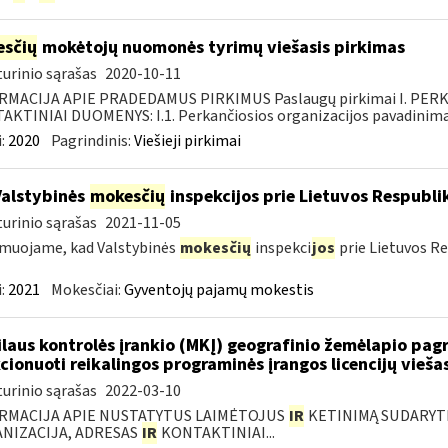
sčių
mokėtojų nuomonės tyrimų viešasis pirkimas
urinio sąrašas
2020-10-11
RMACIJA APIE PRADEDAMUS PIRKIMUS Paslaugų pirkimai I. PER
KTINIAI DUOMENYS: I.1. Perkančiosios organizacijos pavadinimas
:
2020
Pagrindinis:
Viešieji pirkimai
Valstybinės
mokesčių
inspekcijos prie Lietuvos Respublik
urinio sąrašas
2021-11-05
muojame, kad Valstybinės
mokesčių
inspekci
jos
prie Lietuvos Re
:
2021
Mokesčiai:
Gyventojų pajamų mokestis
laus kontrolės įrankio (MKĮ) geografinio žemėlapio pag
cionuoti reikalingos programinės įrangos licencijų vieša
urinio sąrašas
2022-03-10
RMACIJA APIE NUSTATYTUS LAIMĖTOJUS
IR
KETINIMĄ SUDARYTI 
NIZACIJA, ADRESAS
IR
KONTAKTINIAI...