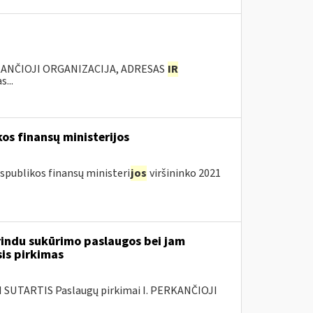
KANČIOJI ORGANIZACIJA, ADRESAS
IR
...
os finansų ministerijos
spublikos finansų ministeri
jos
viršininko 2021
rindu sukūrimo paslaugos bei jam
sis pirkimas
SUTARTIS Paslaugų pirkimai I. PERKANČIOJI