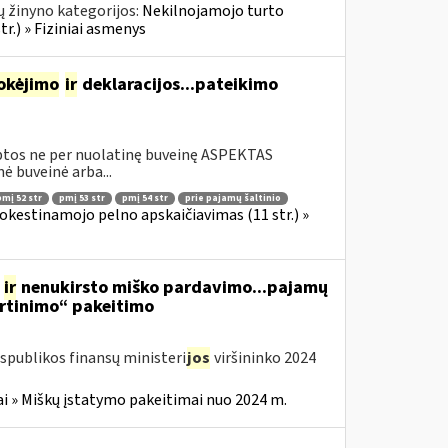
 žinyno kategorijos:
Nekilnojamojo turto
r.) » Fiziniai asmenys
okėjimo
ir
deklaracijos...pateikimo
rbtos ne per nuolatinę buveinę ASPEKTAS
 buveinė arba...
pmį 52 str
pmį 53 str
pmį 54 str
prie pajamų šaltinio
okestinamojo pelno apskaičiavimas (11 str.) »
s
ir
nenukirsto miško pardavimo...pajamų
rtinimo“ pakeitimo
spublikos finansų ministeri
jos
viršininko 2024
i » Miškų įstatymo pakeitimai nuo 2024 m.