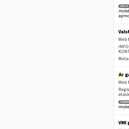
das-3
mokėj
apmo
Vals
Web t
INFO
KONTA
Metai
Ar
ga
Web t
Regis
ataska
fr0564
mokes
VMI 