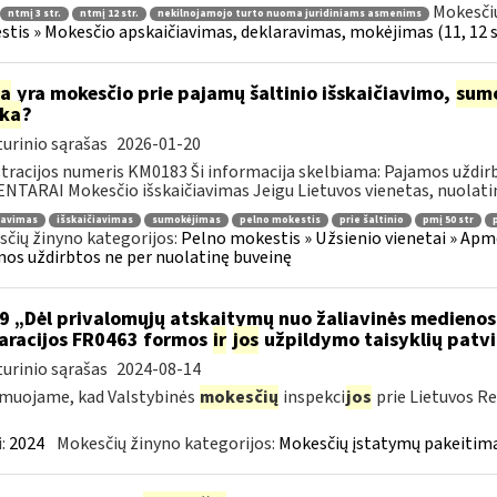
Mokesčių
ntmį 3 str.
ntmį 12 str.
nekilnojamojo turto nuoma juridiniams asmenims
tis » Mokesčio apskaičiavimas, deklaravimas, mokėjimas (11, 12 st
ia
yra mokesčio prie pajamų šaltinio išskaičiavimo,
sum
rka
?
urinio sąrašas
2026-01-20
tracijos numeris KM0183 Ši informacija skelbiama: Pajamos uždi
TARAI Mokesčio išskaičiavimas Jeigu Lietuvos vienetas, nuolatinė
ravimas
išskaičiavimas
sumokėjimas
pelno mokestis
prie šaltinio
pmį 50 str
čių žinyno kategorijos:
Pelno mokestis » Užsienio vienetai » Apm
os uždirbtos ne per nuolatinę buveinę
9 „Dėl privalomųjų atskaitymų nuo žaliavinės medieno
aracijos FR0463 formos
ir
jos
užpildymo taisyklių patvi
urinio sąrašas
2024-08-14
muojame, kad Valstybinės
mokesčių
inspekci
jos
prie Lietuvos Re
:
2024
Mokesčių žinyno kategorijos:
Mokesčių įstatymų pakeitima