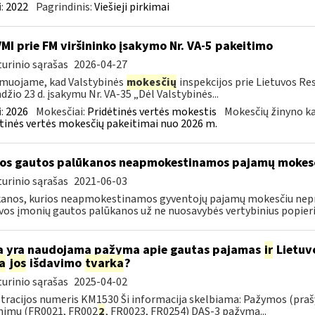
:
2022
Pagrindinis:
Viešieji pirkimai
VMI prie FM viršininko įsakymo Nr. VA-5 pakeitimo
urinio sąrašas
2026-04-27
muojame, kad Valstybinės
mokesčių
inspekcijos prie Lietuvos Re
džio 23 d. įsakymu Nr. VA-35 „Dėl Valstybinės...
:
2026
Mokesčiai:
Pridėtinės vertės mokestis
Mokesčių žinyno ka
tinės vertės mokesčių pakeitimai nuo 2026 m.
os gautos palūkanos neapmokestinamos pajamų mokes
urinio sąrašas
2021-06-03
anos, kurios neapmokestinamos gyventojų pajamų mokesčiu nepr
vos įmonių gautos palūkanos už ne nuosavybės vertybinius popierius
 yra naudojama pažyma apie gautas pajamas
ir
Lietuv
a
jos
išdavimo
tvarka
?
urinio sąrašas
2025-04-02
tracijos numeris KM1530 Ši informacija skelbiama: Pažymos (praš
nimu (FR0021, FR002
2
, FR0023, FR0254) DAS-3 pažyma...