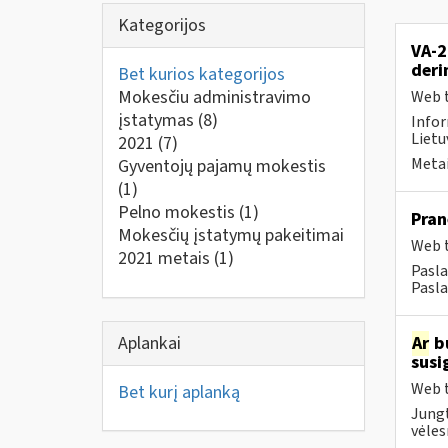
Kategorijos
VA-2
deri
Bet kurios kategorijos
Mokesčiu administravimo
Web t
įstatymas
(8)
Infor
Lietu
2021
(7)
Metai
Gyventojų pajamų mokestis
(1)
Pelno mokestis
(1)
Pran
Mokesčių įstatymų pakeitimai
Web t
2021 metais
(1)
Pasla
Pasla
Aplankai
Ar
bu
susi
Web t
Bet kurį aplanką
Jungt
vėles