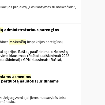
nikacijos projektą „Pasimatymas su mokesčiais“,
ių
administratoriaus parengtos
ybinės
mokesčių
inspekcijos pareigūnai,
ategorijos:
Raštai, paaiškinimai » Mokesčių
vimo klausimais (Raštai paaiškinimai) 2022
aaiškinimai) » GPM klausimais (Raštai,
iniams
asmenims
, perduotą naudotis juridiniams
s Jeigu gyventojai jiems nuosavybės teise
 mėnesio...