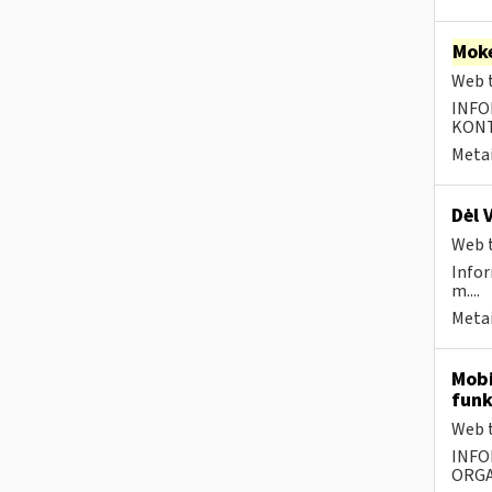
Moke
Web t
INFO
KONTA
Metai
Dėl 
Web t
Infor
m....
Metai
Mobi
funk
Web t
INFO
ORGA