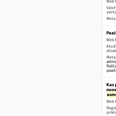
Web t
Valst
skirt
Metai
Paai
Web t
Atsiž
atsak
Metai
admin
Rašta
paaiš
Kas 
nuos
asm
Web t
Regis
prikl