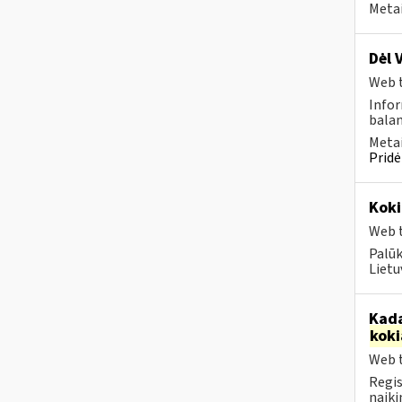
Metai
Dėl 
Web t
Infor
balan
Metai
Pridė
Koki
Web t
Palūk
Lietu
Kada
koki
Web t
Regis
naiki