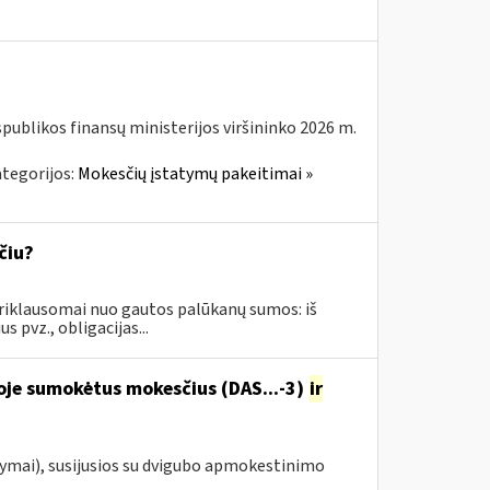
spublikos finansų ministerijos viršininko 2026 m.
tegorijos:
Mokesčių įstatymų pakeitimai »
čiu?
iklausomai nuo gautos palūkanų sumos: iš
 pvz., obligacijas...
oje sumokėtus mokesčius (DAS...-3)
ir
ymai), susijusios su dvigubo apmokestinimo