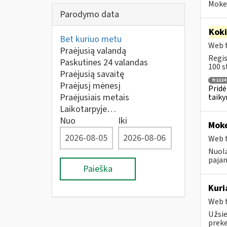
Mokes
Parodymo data
Kok
Bet kuriuo metu
Web t
Praėjusią valandą
Regis
Paskutines 24 valandas
100 s
Praėjusią savaitę
fr1124
Praėjusį mėnesį
Pridė
Praėjusiais metais
taiky
Laikotarpyje…
Nuo
Iki
Moke
Web t
Nuola
pajam
Paieška
Kuri
Web t
Užsie
prek