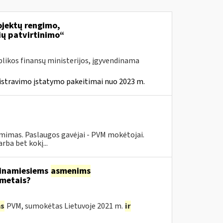
jektų rengimo,
ių patvirtinimo“
likos finansų ministerijos, įgyvendinama
istravimo įstatymo pakeitimai nuo 2023 m.
ėmimas. Paslaugos gavėjai - PVM mokėtojai.
ba bet kokį...
tinamiesiems
asmenims
 metais?
s
PVM, sumokėtas Lietuvoje 2021 m.
ir