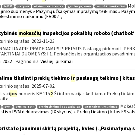
Mok
fr0023
pažyma
užsienio rezidentas
gautos pajamos
sumokėti mokesčiai
imo duomenys » Pažymų užsakymas ir prašymų teikimas » Pažymos
kestinimo naikinimu (FR0021,
tybinės
mokesčių
inspekcijos pokalbių roboto (chatbot
urinio sąrašas
2022-11-23
RMACIJA APIE PRADEDAMUS PIRKIMUS Paslaugų pirkimai I. PER
KTINIAI DUOMENYS: I.1. Perkančiosios organizacijos pavadinimas
:
2022
Pagrindinis:
Viešieji pirkimai
lima tikslinti prekių tiekimo
ir
paslaugų teikimo į kitas
urinio sąrašas
2025-07-02
traci
jos
numeris KM115
2
Ši informacija skelbiama: Prekių tieki
ita...
Mokesč
pvm
pvmį 88-1 str
prekių tiekimo į es ataskaita
ataskaitos tikslinimas
tis » PVM deklaravimas (IX skyrius) » Prekių tiekimo į kitas ES vals
pristato jaunimui skirtą projektą, kvies į „Pasimatymą 