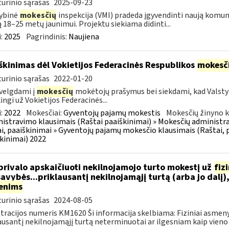
urinio sąrašas
2025-09-23
ybinė
mokesčių
inspekcija (VMI) pradeda įgyvendinti naują komu
ą 18–25 metų jaunimui. Projektu siekiama didinti...
:
2025
Pagrindinis:
Naujiena
škinimas dėl Vokietijos Federacinės Respublikos
mokesč
urinio sąrašas
2022-01-20
velgdami į
mokesčių
mokėtojų prašymus bei siekdami, kad Valst
ingi už Vokietijos Federacinės...
:
2022
Mokesčiai:
Gyventojų pajamų mokestis
Mokesčių žinyno k
istravimo klausimais (Raštai paaiškinimai) » Mokesčių administra
i, paaiškinimai » Gyventojų pajamų mokesčio klausimais (Raštai, p
kinimai) 2022
privalo apskaičiuoti nekilnojamojo turto mokestį už
fiz
avybės...priklausantį nekilnojamąjį turtą (arba jo dalį)
enims
urinio sąrašas
2024-08-05
tracijos numeris KM1620 Ši informacija skelbiama: Fiziniai asmeny
ausantį nekilnojamąjį turtą neterminuotai ar ilgesniam kaip vieno