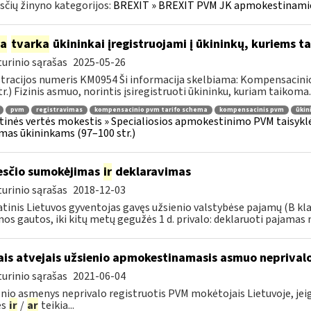
čių žinyno kategorijos:
BREXIT » BREXIT PVM JK apmokestinam
ia
tvarka
ūkininkai įregistruojami į ūkininkų, kuriems
urinio sąrašas
2025-05-26
tracijos numeris KM0954 Ši informacija skelbiama: Kompensacini
tr.) Fizinis asmuo, norintis įsiregistruoti ūkininku, kuriam taikoma..
pvm
registravimas
kompensacinio pvm tarifo schema
kompensacinis pvm
ūkin
tinės vertės mokestis » Specialiosios apmokestinimo PVM taisyk
mas ūkininkams (97–100 str.)
sčio sumokėjimas
ir
deklaravimas
urinio sąrašas
2018-12-03
tinis Lietuvos gyventojas gavęs užsienio valstybėse pajamų (B kl
os gautos, iki kitų metų gegužės 1 d. privalo: deklaruoti pajamas 
ais atvejais užsienio apmokestinamasis asmuo neprivalo
urinio sąrašas
2021-06-04
nio asmenys neprivalo registruotis PVM mokėtojais Lietuvoje, jeigu 
es
ir
/
ar
teikia...