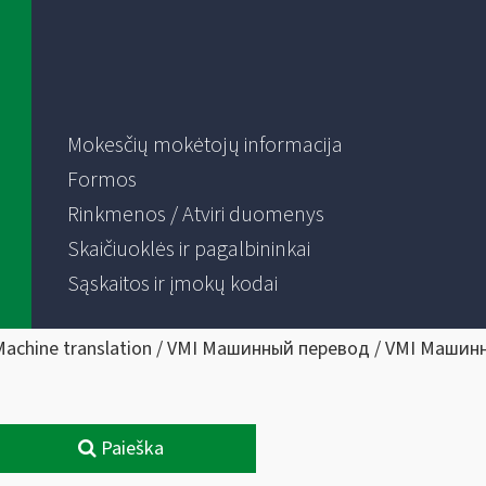
Mokesčių mokėtojų informacija
Formos
Rinkmenos / Atviri duomenys
Skaičiuoklės ir pagalbininkai
Sąskaitos ir įmokų kodai
Machine translation / VMI Машинный перевод / VMI Машин
Paieška