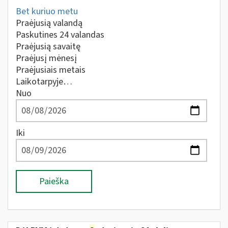
Bet kuriuo metu
Praėjusią valandą
Paskutines 24 valandas
Praėjusią savaitę
Praėjusį mėnesį
Praėjusiais metais
Laikotarpyje…
Nuo
Iki
Paieška