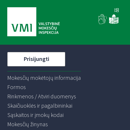
Prisijungti
Mokesčių mokėtojų informacija
Formos
Rinkmenos / Atviri duomenys
Skaičiuoklės ir pagalbininkai
Sąskaitos ir įmokų kodai
Mokesčių žinynas