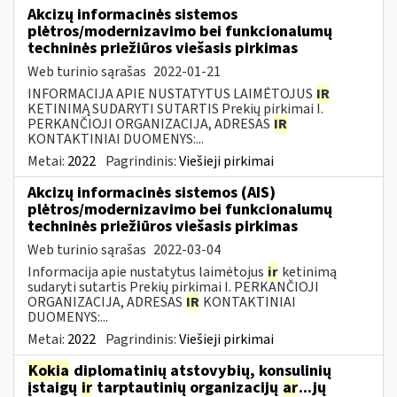
Akcizų informacinės sistemos
plėtros/modernizavimo bei funkcionalumų
techninės priežiūros viešasis pirkimas
Web turinio sąrašas
2022-01-21
INFORMACIJA APIE NUSTATYTUS LAIMĖTOJUS
IR
KETINIMĄ SUDARYTI SUTARTIS Prekių pirkimai I.
PERKANČIOJI ORGANIZACIJA, ADRESAS
IR
KONTAKTINIAI DUOMENYS:...
Metai:
2022
Pagrindinis:
Viešieji pirkimai
Akcizų informacinės sistemos (AIS)
plėtros/modernizavimo bei funkcionalumų
techninės priežiūros viešasis pirkimas
Web turinio sąrašas
2022-03-04
Informacija apie nustatytus laimėtojus
ir
ketinimą
sudaryti sutartis Prekių pirkimai I. PERKANČIOJI
ORGANIZACIJA, ADRESAS
IR
KONTAKTINIAI
DUOMENYS:...
Metai:
2022
Pagrindinis:
Viešieji pirkimai
Kokia
diplomatinių atstovybių, konsulinių
įstaigų
ir
tarptautinių organizacijų
ar
...jų