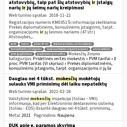
atstovybių, taip pat šių atstovybių
ir
įstaigų
narių
ir
jų šeimų narių kreipimosi
Web turinio sąrašas
2018-11-22
Registracijos numeris KM0351 Ši informacija skelbiama:
Prekės diplomatinėms, konsulinėms įstaigoms, tarpt.
organizacijoms
ir
jų šeimos nariams (47 str.)
Atstovybės,...
pvm
0 proc
pvmį 47 str
diplomatinėms atstovybėms
konsulinėms įstaigoms
tarptautinėms organizacijoms
atstovybėms
Mokesčių žinyno
pvm grąžinimas
grąžinimo procedūra
kategorijos:
Pridėtinės vertės mokestis » PVM tarifai » 0
proc. PVM tarifas (VI skyrius) » Prekės diplomatinėms,
konsulinėms įstaigoms, tarpt. organizacijoms ir jų še
Daugiau nei 4 tūkst.
mokesčių
mokėtojų
sulauks VMI priminimų dėl laiku nepateiktų
Web turinio sąrašas
2021-02-18
Valstybinė
mokesčių
inspekcija (toliau – VMI)
informuoja, kad per Elektroninio deklaravimo sistemą
(toliau - EDS) išsiuntė daugiau nei 4 tūkst. priminimų...
Metai:
2021
Pagrindinis:
Naujiena
DUK apie e. paramos skyrimą