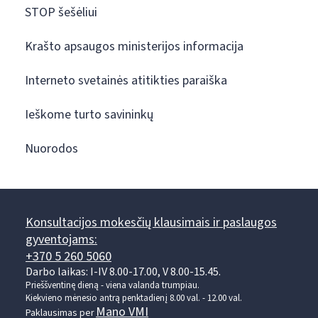
STOP šešėliui
Krašto apsaugos ministerijos informacija
Interneto svetainės atitikties paraiška
Ieškome turto savininkų
Nuorodos
Konsultacijos mokesčių klausimais ir paslaugos
gyventojams:
+370 5 260 5060
Darbo laikas: I-IV 8.00-17.00, V 8.00-15.45.
Prieššventinę dieną - viena valanda trumpiau.
Kiekvieno mėnesio antrą penktadienį 8.00 val. - 12.00 val.
Mano VMI
Paklausimas per