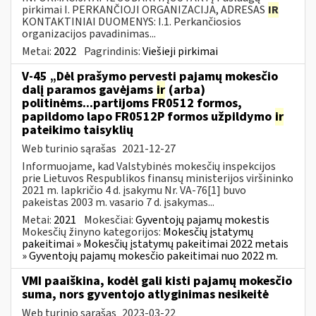
pirkimai I. PERKANČIOJI ORGANIZACIJA, ADRESAS
IR
KONTAKTINIAI DUOMENYS: I.1. Perkančiosios
organizacijos pavadinimas...
Metai:
2022
Pagrindinis:
Viešieji pirkimai
V-45 „Dėl prašymo pervesti pajamų mokesčio
dalį paramos gavėjams
ir
(arba)
politinėms...partijoms FR0512 formos,
papildomo lapo FR0512P formos užpildymo
ir
pateikimo taisyklių
Web turinio sąrašas
2021-12-27
Informuojame, kad Valstybinės mokesčių inspekcijos
prie Lietuvos Respublikos finansų ministerijos viršininko
2021 m. lapkričio 4 d. įsakymu Nr. VA-76[1] buvo
pakeistas 2003 m. vasario 7 d. įsakymas...
Metai:
2021
Mokesčiai:
Gyventojų pajamų mokestis
Mokesčių žinyno kategorijos:
Mokesčių įstatymų
pakeitimai » Mokesčių įstatymų pakeitimai 2022 metais
» Gyventojų pajamų mokesčio pakeitimai nuo 2022 m.
VMI paaiškina, kodėl gali kisti pajamų mokesčio
suma, nors gyventojo atlyginimas nesikeitė
Web turinio sąrašas
2023-03-22