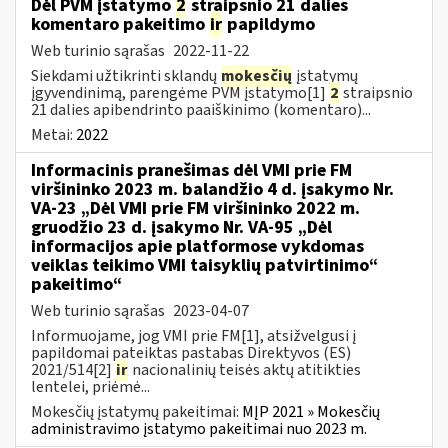
Dėl PVM įstatymo
2
straipsnio 21 dalies
komentaro pakeitimo
ir
papildymo
Web turinio sąrašas
2022-11-22
Siekdami užtikrinti sklandų
mokesčių
įstatymų
įgyvendinimą, parengėme PVM įstatymo[1]
2
straipsnio
21 dalies apibendrinto paaiškinimo (komentaro)...
Metai:
2022
Informacinis pranešimas dėl VMI prie FM
viršininko 2023 m. balandžio 4 d. įsakymo Nr.
VA-23 „Dėl VMI prie FM viršininko 2022 m.
gruodžio 23 d. įsakymo Nr. VA-95 „Dėl
informacijos apie platformose vykdomas
veiklas teikimo VMI taisyklių patvirtinimo“
pakeitimo“
Web turinio sąrašas
2023-04-07
Informuojame, jog VMI prie FM[1], atsižvelgusi į
papildomai pateiktas pastabas Direktyvos (ES)
2021/514[2]
ir
nacionalinių teisės aktų atitikties
lentelei, priėmė...
Mokesčių įstatymų pakeitimai:
MĮP 2021 » Mokesčių
administravimo įstatymo pakeitimai nuo 2023 m.