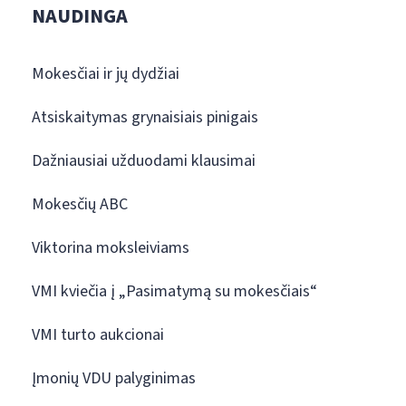
NAUDINGA
Mokesčiai ir jų dydžiai
Atsiskaitymas grynaisiais pinigais
Dažniausiai užduodami klausimai
Mokesčių ABC
Viktorina moksleiviams
VMI kviečia į „Pasimatymą su mokesčiais“
VMI turto aukcionai
Įmonių VDU palyginimas