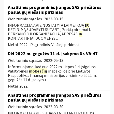
Analitinės programinės įrangos SAS priežiūros
paslaugų viešasis pirkimas
Web turinio sąrašas
2022-03-15
INFORMACIJA APIE NUSTATYTĄ LAIMĖTOJĄ
IR
KETINIMĄ SUDARYTI SUTARTĮ Prekių pirkimai I.
PERKANČIOJI ORGANIZACIJA, ADRESAS
IR
KONTAKTINIAI DUOMENYS:...
Metai:
2022
Pagrindinis:
Viešieji pirkimai
Dėl 2022 m. gegužės 11 d. įsakymo Nr. VA-47
Web turinio sąrašas
2022-05-13
Informuojame, kad nuo 2022 m. liepos 1 d. įsigalios
Valstybinės
mokesčių
inspekcijos prie Lietuvos
Respublikos finansų ministerijos viršininko 2022 m.
gegužės 11 d. įsakymu...
Metai:
2022
Analitinės programinės įrangos SAS priežiūros
paslaugų viešasis pirkimas
Web turinio sąrašas
2022-03-30
INFORMACIJA APIE SUDARYTĄ SUTARTĮ Paslaugų