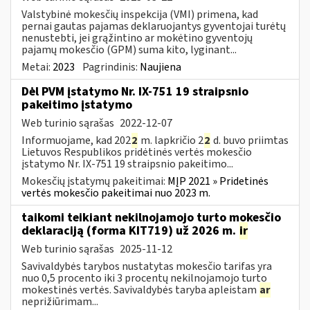
Valstybinė mokesčių inspekcija (VMI) primena, kad
pernai gautas pajamas deklaruojantys gyventojai turėtų
nenustebti, jei grąžintino ar mokėtino gyventojų
pajamų mokesčio (GPM) suma kito, lyginant...
Metai:
2023
Pagrindinis:
Naujiena
Dėl PVM įstatymo Nr. IX-751 19 straipsnio
pakeitimo įstatymo
Web turinio sąrašas
2022-12-07
Informuojame, kad 202
2
m. lapkričio 2
2
d. buvo priimtas
Lietuvos Respublikos pridėtinės vertės mokesčio
įstatymo Nr. IX-751 19 straipsnio pakeitimo...
Mokesčių įstatymų pakeitimai:
MĮP 2021 » Pridetinės
vertės mokesčio pakeitimai nuo 2023 m.
taikomi teikiant nekilnojamojo turto mokesčio
deklaraciją (forma KIT719) už 2026 m.
ir
Web turinio sąrašas
2025-11-12
Savivaldybės tarybos nustatytas mokesčio tarifas yra
nuo 0,5 procento iki 3 procentų nekilnojamojo turto
mokestinės vertės. Savivaldybės taryba apleistam
ar
neprižiūrimam...