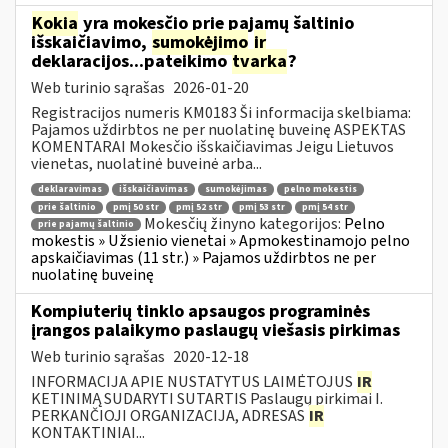
Kokia
yra mokesčio prie pajamų šaltinio
išskaičiavimo,
sumokėjimo
ir
deklaracijos...pateikimo
tvarka
?
Web turinio sąrašas
2026-01-20
Registracijos numeris KM0183 Ši informacija skelbiama:
Pajamos uždirbtos ne per nuolatinę buveinę ASPEKTAS
KOMENTARAI Mokesčio išskaičiavimas Jeigu Lietuvos
vienetas, nuolatinė buveinė arba...
deklaravimas
išskaičiavimas
sumokėjimas
pelno mokestis
prie šaltinio
pmį 50 str
pmį 52 str
pmį 53 str
pmį 54 str
Mokesčių žinyno kategorijos:
Pelno
prie pajamų šaltinio
mokestis » Užsienio vienetai » Apmokestinamojo pelno
apskaičiavimas (11 str.) » Pajamos uždirbtos ne per
nuolatinę buveinę
Kompiuterių tinklo apsaugos programinės
įrangos palaikymo paslaugų viešasis pirkimas
Web turinio sąrašas
2020-12-18
INFORMACIJA APIE NUSTATYTUS LAIMĖTOJUS
IR
KETINIMĄ SUDARYTI SUTARTIS Paslaugų pirkimai I.
PERKANČIOJI ORGANIZACIJA, ADRESAS
IR
KONTAKTINIAI...