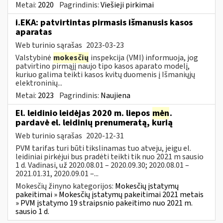
Metai:
2020
Pagrindinis:
Viešieji pirkimai
i.EKA: patvirtintas pirmasis išmanusis kasos
aparatas
Web turinio sąrašas
2023-03-23
Valstybinė
mokesčių
inspekcija (VMI) informuoja, jog
patvirtino pirmąjį naujo tipo kasos aparato modelį,
kuriuo galima teikti kasos kvitų duomenis į Išmaniųjų
elektroninių...
Metai:
2023
Pagrindinis:
Naujiena
El. leidinio leidėjas 2020 m. liepos
mėn
.
pardavė el. leidinių prenumeratą, kurią
Web turinio sąrašas
2020-12-31
PVM tarifas turi būti tikslinamas tuo atveju, jeigu el.
leidiniai pirkėjui bus pradėti teikti tik nuo 2021 m sausio
1 d. Vadinasi, už 2020.08.01 – 2020.09.30; 2020.08.01 –
2021.01.31, 2020.09.01 –...
Mokesčių žinyno kategorijos:
Mokesčių įstatymų
pakeitimai » Mokesčių įstatymų pakeitimai 2021 metais
» PVM įstatymo 19 straipsnio pakeitimo nuo 2021 m.
sausio 1 d.