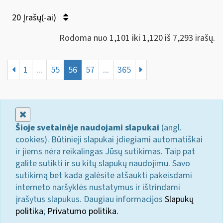
20 Įrašų(-ai)
Rodoma nuo 1,101 iki 1,120 iš 7,293 irašų.
1
...
55
56
57
...
365
Uždaryti
Šioje svetainėje naudojami slapukai
(angl.
cookies). Būtinieji slapukai įdiegiami automatiškai
ir jiems nėra reikalingas Jūsų sutikimas. Taip pat
galite sutikti ir su kitų slapukų naudojimu. Savo
sutikimą bet kada galėsite atšaukti pakeisdami
interneto naršyklės nustatymus ir ištrindami
įrašytus slapukus. Daugiau informacijos
Slapukų
politika
;
Privatumo politika.