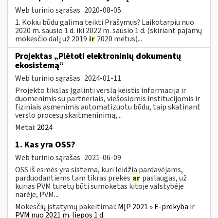
Web turinio sąrašas
2020-08-05
1. Kokiu būdu galima teikti Prašymus? Laikotarpiu nuo
2020 m. sausio 1 d. iki 2022 m. sausio 1 d. (skiriant pajamų
mokesčio dalį už 2019
ir
2020 metus)...
Projektas „Plėtoti elektroninių dokumentų
ekosistemą“
Web turinio sąrašas
2024-01-11
Projekto tikslas Įgalinti verslą keistis informacija ir
duomenimis su partneriais, viešosiomis institucijomis ir
fiziniais asmenimis automatizuotu būdu, taip skatinant
verslo procesų skaitmeninimą,...
Metai:
2024
1. Kas yra OSS?
Web turinio sąrašas
2021-06-09
OSS iš esmės yra sistema, kuri leidžia pardavėjams,
parduodantiems tam tikras prekes
ar
paslaugas, už
kurias PVM turėtų būti sumokėtas kitoje valstybėje
narėje, PVM...
Mokesčių įstatymų pakeitimai:
MĮP 2021 » E-prekyba ir
PVM nuo 2021 m. liepos 1 d.