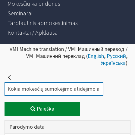
Mokesčių kalendorius
Seminarai
Tarptautinis apmokestinimas
Kontaktai / Apklausa
VMI Machine translation / VMI Машинный перевод /
VMI Машинний переклад (
English
,
Русский
,
Українська
)
Paieška
Parodymo data