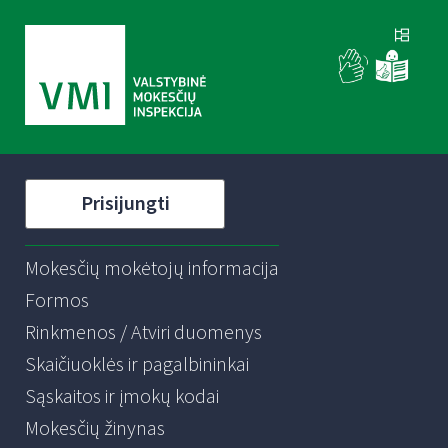
Prisijungti
Mokesčių mokėtojų informacija
Formos
Rinkmenos / Atviri duomenys
Skaičiuoklės ir pagalbininkai
Sąskaitos ir įmokų kodai
Mokesčių žinynas