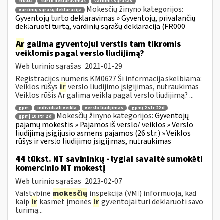
fr0002
turto deklaravimas
vardinis sąrašas
Mokesčių žinyno kategorijos:
vardinių sąrašų deklaracija
Gyventojų turto deklaravimas » Gyventojų, privalančių
deklaruoti turtą, vardinių sąrašų deklaracija (FR000
Ar
galima gyventojui verstis tam tikromis
veiklomis pagal verslo liudijimą?
Web turinio sąrašas
2021-01-29
Registracijos numeris KM0627 Ši informacija skelbiama:
Veiklos rūšys
ir
verslo liudijimo įsigijimas, nutraukimas
Veiklos rūšis Ar galima veikla pagal verslo liudijimą? ...
gpm
individuali veikla
verslo liudijimas
gpmį 2 str 22 d
Mokesčių žinyno kategorijos:
Gyventojų
gpmį 10 str 2 d
pajamų mokestis » Pajamos iš verslo/ veiklos » Verslo
liudijimą įsigijusio asmens pajamos (26 str.) » Veiklos
rūšys ir verslo liudijimo įsigijimas, nutraukimas
44 tūkst. NT savininkų - lygiai savaitė sumokėti
komercinio NT mokestį
Web turinio sąrašas
2023-02-07
Valstybinė
mokesčių
inspekcija (VMI) informuoja, kad
kaip
ir
kasmet įmonės
ir
gyventojai turi deklaruoti savo
turimą...