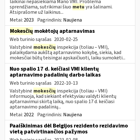
laikinai nepasiekiama Mano VMI. Problema
sprendžiama, sutrikimai šiuo
metu
yra šalinami.
Atsiprašome už laikinus...
Metai:
2023
Pagrindinis:
Naujiena
Mokesčių
mokėtojų aptarnavimas
Web turinio sąrašas
2020-02-25
Valstybinė
mokesčių
inspekcija (toliau – VMI),
palaikydama aukštą aptarnavimo kokybę, siekia, kad
mokesčiai būtų teisingai apskaičiuoti, laiku sumokėti...
Nuo spalio 17 d. keičiasi VMI klientų
aptarnavimo padalinių darbo laikas
Web turinio sąrašas
2022-10-13
Valstybinė
mokesčių
inspekcija (toliau – VMI)
informuoja, kad siekiant efektyviau valdyti klientų
aptarnavimui skirtą laiką, nuo spalio 17 d. keičiasi
aptarnavimo padalinių...
Metai:
2022
Pagrindinis:
Naujiena
Paaiškinimas dėl Belgijos rezidento rezidavimo
vietą patvirtinančios pažymos
Web turinio sąrašas
2023-02-08