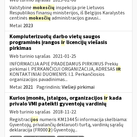
Valstybinė
mokesčių
inspekcija prie Lietuvos
Respublikos finansų ministerijos, iš Belgijos Karalystės
centinės
mokesčių
administracijos gavusi...
Metai:
2023
Kompiuterizuotų darbo vietų saugos
programinės įrangos
ir
licencijų viešasis
pirkimas
Web turinio sąrašas
2021-01-25
INFORMACIJA APIE PRADEDAMUS PIRKIMUS Prekių
pirkimai I. PERKANČIOJI ORGANIZACIJA, ADRESAS
IR
KONTAKTINIAI DUOMENYS: I.1. Perkančiosios
organizacijos pavadinimas...
Metai:
2021
Pagrindinis:
Viešieji pirkimai
Kurios įmonės, įstaigos, organizacijos
ir
kada
privalo VMI pateikti gyventojų vardinių
Web turinio sąrašas
2018-11-22
Registraci
jos
numeris KM1344 Ši informacija skelbiama:
Gyventojų, privalančių deklaruoti turtą, vardinių sąrašų
deklaracija (FR000
2
) Gyventojų...