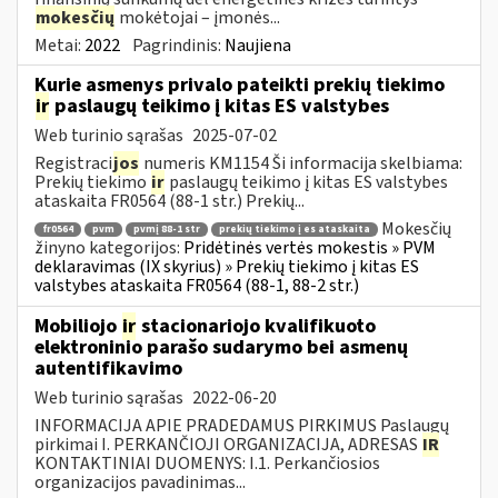
mokesčių
mokėtojai – įmonės...
Metai:
2022
Pagrindinis:
Naujiena
Kurie asmenys privalo pateikti prekių tiekimo
ir
paslaugų teikimo į kitas ES valstybes
Web turinio sąrašas
2025-07-02
Registraci
jos
numeris KM1154 Ši informacija skelbiama:
Prekių tiekimo
ir
paslaugų teikimo į kitas ES valstybes
ataskaita FR0564 (88-1 str.) Prekių...
Mokesčių
fr0564
pvm
pvmį 88-1 str
prekių tiekimo į es ataskaita
žinyno kategorijos:
Pridėtinės vertės mokestis » PVM
deklaravimas (IX skyrius) » Prekių tiekimo į kitas ES
valstybes ataskaita FR0564 (88-1, 88-2 str.)
Mobiliojo
ir
stacionariojo kvalifikuoto
elektroninio parašo sudarymo bei asmenų
autentifikavimo
Web turinio sąrašas
2022-06-20
INFORMACIJA APIE PRADEDAMUS PIRKIMUS Paslaugų
pirkimai I. PERKANČIOJI ORGANIZACIJA, ADRESAS
IR
KONTAKTINIAI DUOMENYS: I.1. Perkančiosios
organizacijos pavadinimas...