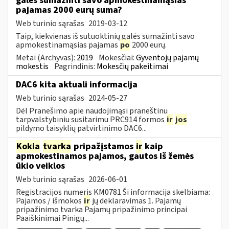
galės sumažinti savo apmokestinamąsias
pajamas 2000 eurų suma?
Web turinio sąrašas
2019-03-12
Taip, kiekvienas iš sutuoktinių galės sumažinti savo
apmokestinamąsias pajamas
po
2000 eurų.
Metai (Archyvas):
2019
Mokesčiai:
Gyventojų pajamų
mokestis
Pagrindinis:
Mokesčių pakeitimai
DAC6 kita aktuali informacija
Web turinio sąrašas
2024-05-27
Dėl Pranešimo apie naudojimąsi praneštinu
tarpvalstybiniu susitarimu PRC914 formos
ir
jos
pildymo taisyklių patvirtinimo DAC6...
Kokia
tvarka
pripažįstamos
ir
kaip
apmokestinamos pajamos, gautos iš žemės
ūkio veiklos
Web turinio sąrašas
2026-06-01
Registracijos numeris KM0781 Ši informacija skelbiama:
Pajamos / išmokos
ir
jų deklaravimas 1. Pajamų
pripažinimo tvarka Pajamų pripažinimo principai
Paaiškinimai Pinigų...