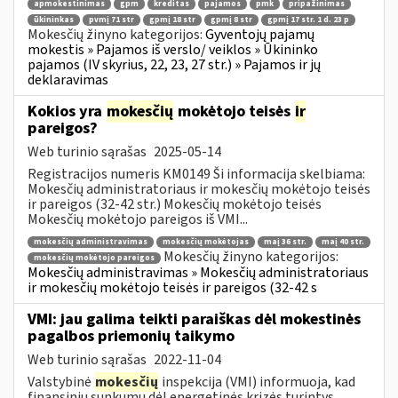
apmokestinimas
gpm
kreditas
pajamos
pmk
pripažinimas
ūkininkas
pvmį 71 str
gpmį 18 str
gpmį 8 str
gpmį 17 str. 1 d. 23 p
Mokesčių žinyno kategorijos:
Gyventojų pajamų
mokestis » Pajamos iš verslo/ veiklos » Ūkininko
pajamos (IV skyrius, 22, 23, 27 str.) » Pajamos ir jų
deklaravimas
Kokios yra
mokesčių
mokėtojo teisės
ir
pareigos?
Web turinio sąrašas
2025-05-14
Registracijos numeris KM0149 Ši informacija skelbiama:
Mokesčių administratoriaus ir mokesčių mokėtojo teisės
ir pareigos (32-42 str.) Mokesčių mokėtojo teisės
Mokesčių mokėtojo pareigos iš VMI...
mokesčių administravimas
mokesčių mokėtojas
maį 36 str.
maį 40 str.
Mokesčių žinyno kategorijos:
mokesčių mokėtojo pareigos
Mokesčių administravimas » Mokesčių administratoriaus
ir mokesčių mokėtojo teisės ir pareigos (32-42 s
VMI: jau galima teikti paraiškas dėl mokestinės
pagalbos priemonių taikymo
Web turinio sąrašas
2022-11-04
Valstybinė
mokesčių
inspekcija (VMI) informuoja, kad
finansinių sunkumų dėl energetinės krizės turintys