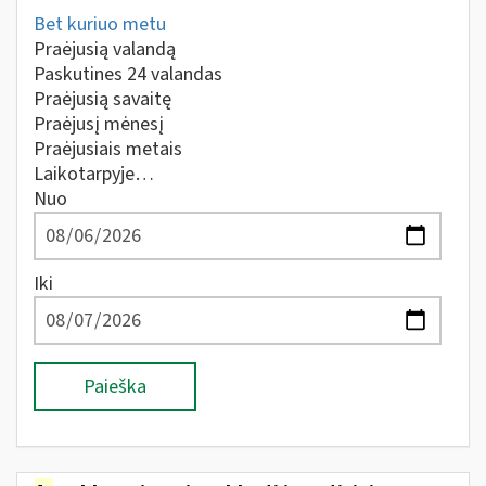
Bet kuriuo metu
Praėjusią valandą
Paskutines 24 valandas
Praėjusią savaitę
Praėjusį mėnesį
Praėjusiais metais
Laikotarpyje…
Nuo
Iki
Paieška