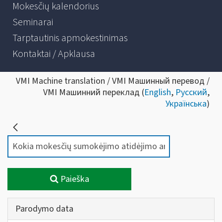
Mokesčių kalendorius
Seminarai
Tarptautinis apmokestinimas
Kontaktai / Apklausa
VMI Machine translation / VMI Машинный перевод /
VMI Машинний переклад (
English
,
Русский
,
Українська
)
Paieška
Parodymo data