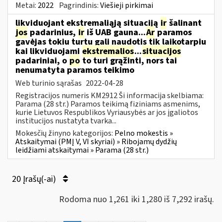
Metai:
2022
Pagrindinis:
Viešieji pirkimai
likviduojant ekstremaliąją situaciją
ir
šalinant
jos
padarinius,
ir
iš UAB gauna...
Ar
paramos
gavėjas tokiu turtu gali naudotis tik laikotarpiu
kai likviduojami
ekstremalios
...
situacijos
padariniai, o
po
to turi grąžinti, nors tai
nenumatyta paramos teikimo
Web turinio sąrašas
2022-04-28
Registracijos numeris KM2912 Ši informacija skelbiama:
Parama (28 str.) Paramos teikimą fiziniams asmenims,
kurie Lietuvos Respublikos Vyriausybės ar jos įgaliotos
institucijos nustatyta tvarka...
Mokesčių žinyno kategorijos:
Pelno mokestis »
Atskaitymai (PMĮ V, VI skyriai) » Ribojamų dydžių
leidžiami atskaitymai » Parama (28 str.)
20 Įrašų(-ai)
Rodoma nuo 1,261 iki 1,280 iš 7,292 irašų.