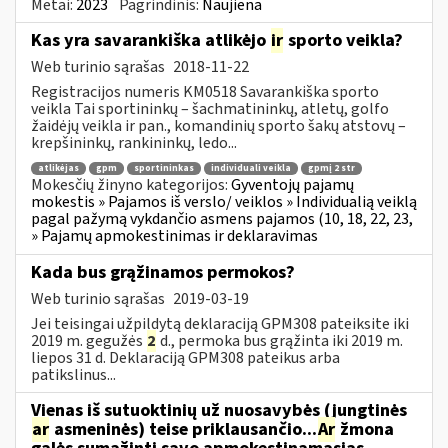
Metai:
2023
Pagrindinis:
Naujiena
Kas yra savarankiška atlikėjo
ir
sporto veikla?
Web turinio sąrašas
2018-11-22
Registracijos numeris KM0518 Savarankiška sporto
veikla Tai sportininkų – šachmatininkų, atletų, golfo
žaidėjų veikla ir pan., komandinių sporto šakų atstovų –
krepšininkų, rankininkų, ledo...
atlikėjas
gpm
sportininkas
individuali veikla
gpmį 2 str
Mokesčių žinyno kategorijos:
Gyventojų pajamų
mokestis » Pajamos iš verslo/ veiklos » Individualią veiklą
pagal pažymą vykdančio asmens pajamos (10, 18, 22, 23,
» Pajamų apmokestinimas ir deklaravimas
Kada bus grąžinamos permokos?
Web turinio sąrašas
2019-03-19
Jei teisingai užpildytą deklaraciją GPM308 pateiksite iki
2019 m. gegužės
2
d., permoka bus grąžinta iki 2019 m.
liepos 31 d. Deklaraciją GPM308 pateikus arba
patikslinus...
Vienas iš sutuoktinių už nuosavybės (jungtinės
ar
asmeninės) teise priklausančio...
Ar
žmona