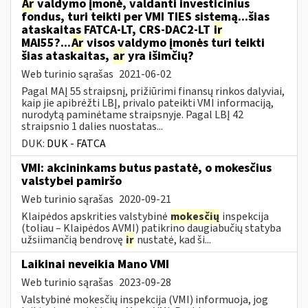
Ar
valdymo įmonė, valdanti investicinius
fondus, turi teikti per VMI TIES sistemą...šias
ataskaitas FATCA-LT, CRS-DAC2-LT
ir
MAI55?...
Ar
visos valdymo įmonės turi teikti
šias ataskaitas,
ar
yra išimčių?
Web turinio sąrašas
2021-06-02
Pagal MAĮ 55 straipsnį, prižiūrimi finansų rinkos dalyviai,
kaip jie apibrėžti LBĮ, privalo pateikti VMI informaciją,
nurodytą paminėtame straipsnyje. Pagal LBĮ 42
straipsnio 1 dalies nuostatas...
DUK:
DUK - FATCA
VMI: akcininkams butus pastatė, o mokesčius
valstybei pamiršo
Web turinio sąrašas
2020-09-21
Klaipėdos apskrities valstybinė
mokesčių
inspekcija
(toliau – Klaipėdos AVMI) patikrino daugiabučių statyba
užsiimančią bendrovę
ir
nustatė, kad ši...
Laikinai neveikia Mano VMI
Web turinio sąrašas
2023-09-28
Valstybinė mokesčių inspekcija (VMI) informuoja, jog