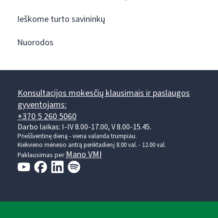
Ieškome turto savininkų
Nuorodos
Konsultacijos mokesčių klausimais ir paslaugos
gyventojams:
+370 5 260 5060
Darbo laikas: I-IV 8.00-17.00, V 8.00-15.45.
Prieššventinę dieną - viena valanda trumpiau.
Kiekvieno mėnesio antrą penktadienį 8.00 val. - 12.00 val.
Mano VMI
Paklausimas per