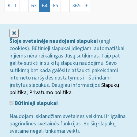
1
...
63
64
65
...
365
Uždaryti
Šioje svetainėje naudojami slapukai
(angl.
cookies). Būtinieji slapukai įdiegiami automatiškai
ir jiems nėra reikalingas Jūsų sutikimas. Taip pat
galite sutikti ir su kitų slapukų naudojimu. Savo
sutikimą bet kada galėsite atšaukti pakeisdami
interneto naršyklės nustatymus ir ištrindami
įrašytus slapukus. Daugiau informacijos
Slapukų
politika
;
Privatumo politika.
Būtinieji slapukai
Naudojami sklandžiam svetainės veikimui ir įgalina
pagrindines svetainės funkcijas. Be šių slapukų
svetainė negali tinkamai veikti.