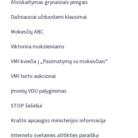
Atsiskaitymas grynaisiais pinigais
Dažniausiai užduodami klausimai
Mokesčių ABC
Viktorina moksleiviams
VMI kviečia į „Pasimatymą su mokesčiais“
VMI turto aukcionai
Įmonių VDU palyginimas
STOP šešėliui
Krašto apsaugos ministerijos informacija
Interneto svetainės atitikties paraiška