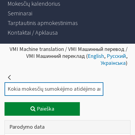
Mokesčių kalendorius
Seminarai
Tarptautinis apmokestinimas
Kontaktai / Apklausa
VMI Machine translation / VMI Машинный перевод /
VMI Машинний переклад (
English
,
Русский
,
Українська
)
Paieška
Parodymo data