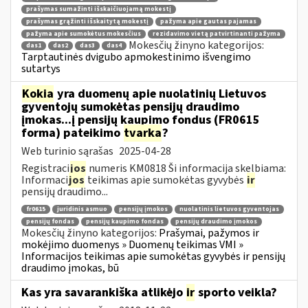
prašymas sumažinti išskaičiuojamą mokestį
prašymas grąžinti išskaitytą mokestį
pažyma apie gautas pajamas
pažyma apie sumokėtus mokesčius
rezidavimo vietą patvirtinanti pažyma
Mokesčių žinyno kategorijos:
das1
das2
das3
das4
Tarptautinės dvigubo apmokestinimo išvengimo
sutartys
Kokia
yra duomenų apie nuolatinių Lietuvos
gyventojų sumokėtas pensijų draudimo
įmokas...į pensijų kaupimo fondus (FR0615
forma) pateikimo
tvarka
?
Web turinio sąrašas
2025-04-28
Registraci
jos
numeris KM0818 Ši informacija skelbiama:
Informaci
jos
teikimas apie sumokėtas gyvybės
ir
pensijų draudimo...
fr0615
juridinis asmuo
pensijų įmokos
nuolatinis lietuvos gyventojas
pensijų fondas
pensijų kaupimo fondas
pensijų draudimo įmokos
Mokesčių žinyno kategorijos:
Prašymai, pažymos ir
mokėjimo duomenys » Duomenų teikimas VMI »
Informacijos teikimas apie sumokėtas gyvybės ir pensijų
draudimo įmokas, bū
Kas yra savarankiška atlikėjo
ir
sporto veikla?