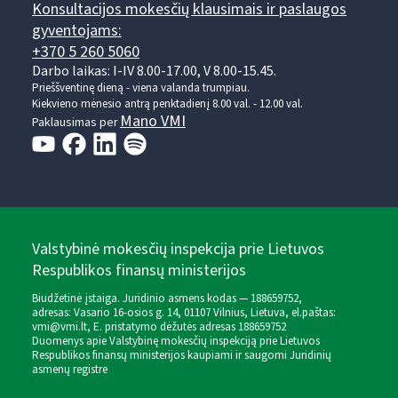
Konsultacijos mokesčių klausimais ir paslaugos
gyventojams:
+370 5 260 5060
Darbo laikas: I-IV 8.00-17.00, V 8.00-15.45.
Prieššventinę dieną - viena valanda trumpiau.
Kiekvieno mėnesio antrą penktadienį 8.00 val. - 12.00 val.
Mano VMI
Paklausimas per
Valstybinė mokesčių inspekcija prie Lietuvos
Respublikos finansų ministerijos
Biudžetinė įstaiga. Juridinio asmens kodas — 188659752,
adresas: Vasario 16-osios g. 14, 01107 Vilnius, Lietuva, el.paštas:
vmi@vmi.lt
, E. pristatymo dėžutės adresas 188659752
Duomenys apie Valstybinę mokesčių inspekciją prie Lietuvos
Respublikos finansų ministerijos kaupiami ir saugomi Juridinių
asmenų registre