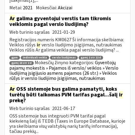
Įsakymas[1],...
Metai:
2021
Mokesčiai:
Akcizai
Ar
galima gyventojui verstis tam tikromis
veiklomis pagal verslo liudijimą?
Web turinio sąrašas
2021-01-29
Registracijos numeris KM0627 Ši informacija skelbiama:
Veiklos rūšys
ir
verslo liudijimo įsigijimas, nutraukimas
Veiklos rūšis Ar galima veikla pagal verslo liudijimą? ...
gpm
individuali veikla
verslo liudijimas
gpmį 2 str 22 d
Mokesčių žinyno kategorijos:
Gyventojų
gpmį 10 str 2 d
pajamų mokestis » Pajamos iš verslo/ veiklos » Verslo
liudijimą įsigijusio asmens pajamos (26 str.) » Veiklos
rūšys ir verslo liudijimo įsigijimas, nutraukimas
Ar
OSS sistemoje bus galima pamatyti, koks
turėtų būti taikomas PVM tarifas pagal...šalį
ir
prekę?
Web turinio sąrašas
2021-06-17
OSS sistemoje bus integruoti PVM tarifai pagal
kiekvieną šalį iš TEDB (Taxes in Europe Database, kurioje
yra skelbiama visų valstybių narių tarifų informacija),
tačiau prekių...