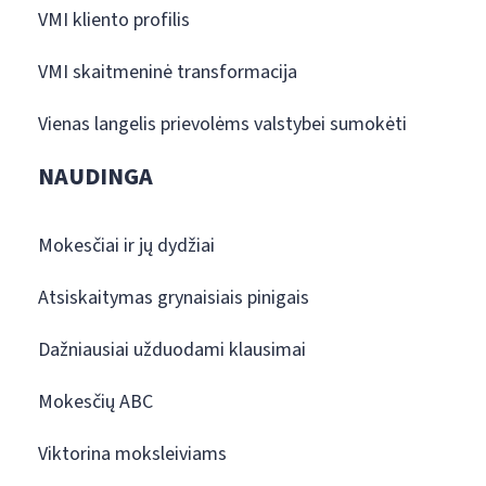
VMI kliento profilis
VMI skaitmeninė transformacija
Vienas langelis prievolėms valstybei sumokėti
NAUDINGA
Mokesčiai ir jų dydžiai
Atsiskaitymas grynaisiais pinigais
Dažniausiai užduodami klausimai
Mokesčių ABC
Viktorina moksleiviams