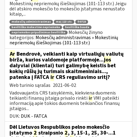
Mokestinių nepriemokų išieškojimas (101-113 str.) Jeigu
dėl atskiro mokesčio to mokesčio įstatymas nenustato
kitaip,...
mokesčių administravimas
maį 113 str.
fr0715
beviltiška mokestinė nepriemoka
beviltiška bauda
Mokesčių žinyno
nepriemokos pripažinimas beviltiška
kategorijos:
Mokesčių administravimas » Mokestinių
nepriemokų išieškojimas (101-113 str.)
Ar
Bendrovė, veikianti kaip virtualiųjų valiutų
birža, kurios valdomoje platformoje...
jos
dalyviai (klientai) turi galimybę keistis bet
kokių rūšių jų turimais skaitmeniniais...,
patenka į FATCA
ir
CRS reguliavimo sritį?
Web turinio sąrašas
2021-06-02
Vadovaujantis CRS taisyklėmis, kiekviena duomenis
teikianti finansų įstaiga privalo rinkti
ir
VMI pateikti
informaciją apie tokios duomenis teikiančios finansų
įstaigos...
DUK:
DUK - FATCA
Dėl Lietuvos Respublikos pelno mokesčio
įstatymo
2
straipsnio
2
, 3, 15-1, 25, 30-...1