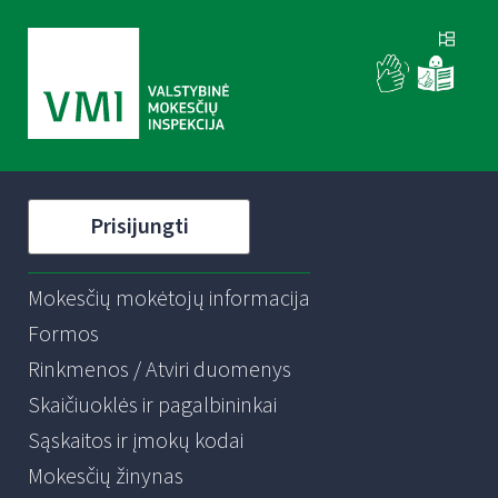
Prisijungti
Mokesčių mokėtojų informacija
Formos
Rinkmenos / Atviri duomenys
Skaičiuoklės ir pagalbininkai
Sąskaitos ir įmokų kodai
Mokesčių žinynas