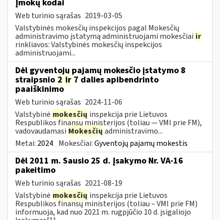
Įmokų kodai
Web turinio sąrašas
2019-03-05
Valstybinės mokesčių inspekcijos pagal Mokesčių
administravimo įstatymą administruojami mokesčiai
ir
rinkliavos: Valstybinės mokesčių inspekcijos
administruojami...
Dėl gyventojų pajamų mokesčio įstatymo 8
straipsnio
2
ir
7 dalies apibendrinto
paaiškinimo
Web turinio sąrašas
2024-11-06
Valstybinė
mokesčių
inspekcija prie Lietuvos
Respublikos finansų ministerijos (toliau — VMI prie FM),
vadovaudamasi
Mokesčių
administravimo...
Metai:
2024
Mokesčiai:
Gyventojų pajamų mokestis
Dėl 2011 m. Sausio 25 d. Įsakymo Nr. VA-16
pakeitimo
Web turinio sąrašas
2021-08-19
Valstybinė
mokesčių
inspekcija prie Lietuvos
Respublikos finansų ministerijos (toliau – VMI prie FM)
informuoja, kad nuo 2021 m. rugpjūčio 10 d. įsigaliojo