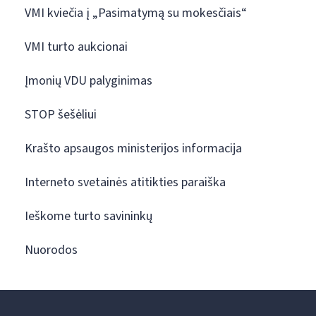
VMI kviečia į „Pasimatymą su mokesčiais“
VMI turto aukcionai
Įmonių VDU palyginimas
STOP šešėliui
Krašto apsaugos ministerijos informacija
Interneto svetainės atitikties paraiška
Ieškome turto savininkų
Nuorodos