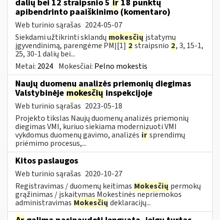
dalių bei 12 straipsnio 5
ir
18 punktų
apibendrinto paaiškinimo (komentaro)
Web turinio sąrašas
2024-05-07
Siekdami užtikrinti sklandų
mokesčių
įstatymų
įgyvendinimą, parengėme PMĮ[1]
2
straipsnio
2
, 3, 15-1,
25, 30-1 dalių bei...
Metai:
2024
Mokesčiai:
Pelno mokestis
Naujų duomenų analizės priemonių diegimas
Valstybinėje
mokesčių
inspekcijoje
Web turinio sąrašas
2023-05-18
Projekto tikslas Naujų duomenų analizės priemonių
diegimas VMI, kuriuo siekiama modernizuoti VMI
vykdomus duomenų gavimo, analizės
ir
sprendimų
priėmimo procesus,...
Kitos paslaugos
Web turinio sąrašas
2020-10-27
Registravimas / duomenų keitimas
Mokesčių
permokų
grąžinimas / įskaitymas Mokestinės nepriemokos
administravimas
Mokesčių
deklaracijų...