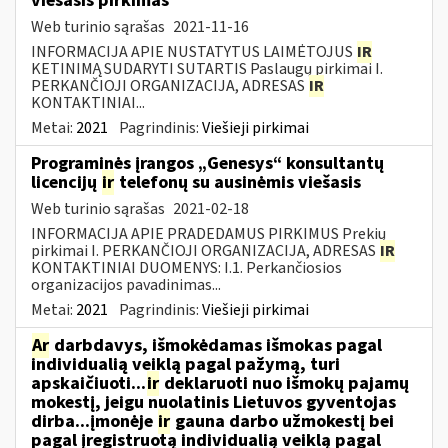
viešasis pirkimas
Web turinio sąrašas
2021-11-16
INFORMACIJA APIE NUSTATYTUS LAIMĖTOJUS
IR
KETINIMĄ SUDARYTI SUTARTIS Paslaugų pirkimai I.
PERKANČIOJI ORGANIZACIJA, ADRESAS
IR
KONTAKTINIAI...
Metai:
2021
Pagrindinis:
Viešieji pirkimai
Programinės įrangos „Genesys“ konsultantų
licencijų
ir
telefonų su ausinėmis viešasis
Web turinio sąrašas
2021-02-18
INFORMACIJA APIE PRADEDAMUS PIRKIMUS Prekių
pirkimai I. PERKANČIOJI ORGANIZACIJA, ADRESAS
IR
KONTAKTINIAI DUOMENYS: I.1. Perkančiosios
organizacijos pavadinimas...
Metai:
2021
Pagrindinis:
Viešieji pirkimai
Ar
darbdavys, išmokėdamas išmokas pagal
individualią veiklą pagal pažymą, turi
apskaičiuoti...
ir
deklaruoti nuo išmokų pajamų
mokestį, jeigu nuolatinis Lietuvos gyventojas
dirba...įmonėje
ir
gauna darbo užmokestį bei
pagal įregistruotą individualią veiklą pagal