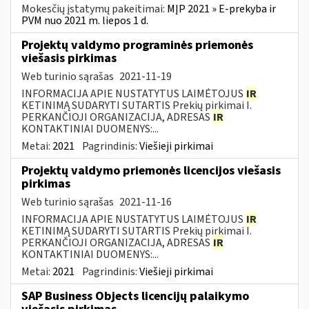
Mokesčių įstatymų pakeitimai:
MĮP 2021 » E-prekyba ir
PVM nuo 2021 m. liepos 1 d.
Projektų valdymo programinės priemonės
viešasis pirkimas
Web turinio sąrašas
2021-11-19
INFORMACIJA APIE NUSTATYTUS LAIMĖTOJUS
IR
KETINIMĄ SUDARYTI SUTARTIS Prekių pirkimai I.
PERKANČIOJI ORGANIZACIJA, ADRESAS
IR
KONTAKTINIAI DUOMENYS:...
Metai:
2021
Pagrindinis:
Viešieji pirkimai
Projektų valdymo priemonės licencijos viešasis
pirkimas
Web turinio sąrašas
2021-11-16
INFORMACIJA APIE NUSTATYTUS LAIMĖTOJUS
IR
KETINIMĄ SUDARYTI SUTARTIS Prekių pirkimai I.
PERKANČIOJI ORGANIZACIJA, ADRESAS
IR
KONTAKTINIAI DUOMENYS:...
Metai:
2021
Pagrindinis:
Viešieji pirkimai
SAP Business Objects licencijų palaikymo