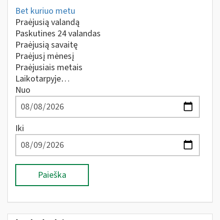
Bet kuriuo metu
Praėjusią valandą
Paskutines 24 valandas
Praėjusią savaitę
Praėjusį mėnesį
Praėjusiais metais
Laikotarpyje…
Nuo
Iki
Paieška