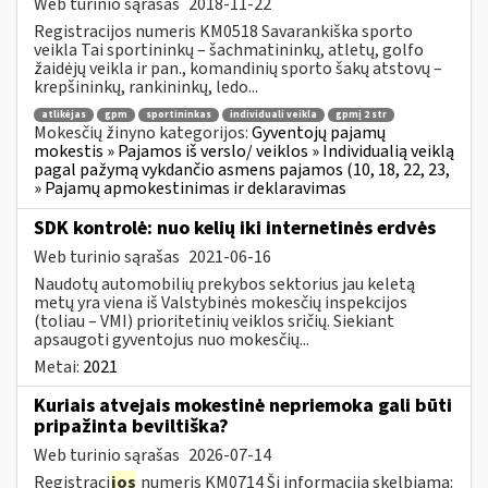
Web turinio sąrašas
2018-11-22
Registracijos numeris KM0518 Savarankiška sporto
veikla Tai sportininkų – šachmatininkų, atletų, golfo
žaidėjų veikla ir pan., komandinių sporto šakų atstovų –
krepšininkų, rankininkų, ledo...
atlikėjas
gpm
sportininkas
individuali veikla
gpmį 2 str
Mokesčių žinyno kategorijos:
Gyventojų pajamų
mokestis » Pajamos iš verslo/ veiklos » Individualią veiklą
pagal pažymą vykdančio asmens pajamos (10, 18, 22, 23,
» Pajamų apmokestinimas ir deklaravimas
SDK kontrolė: nuo kelių iki internetinės erdvės
Web turinio sąrašas
2021-06-16
Naudotų automobilių prekybos sektorius jau keletą
metų yra viena iš Valstybinės mokesčių inspekcijos
(toliau – VMI) prioritetinių veiklos sričių. Siekiant
apsaugoti gyventojus nuo mokesčių...
Metai:
2021
Kuriais atvejais mokestinė nepriemoka gali būti
pripažinta beviltiška?
Web turinio sąrašas
2026-07-14
Registraci
jos
numeris KM0714 Ši informacija skelbiama: