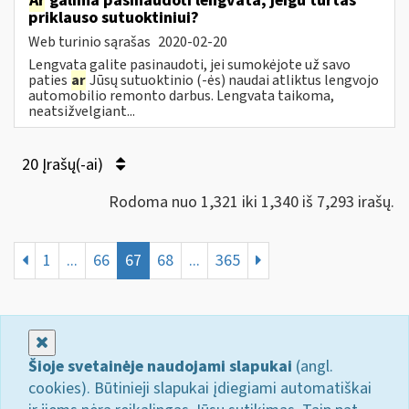
Ar
galima pasinaudoti lengvata, jeigu turtas
priklauso sutuoktiniui?
Web turinio sąrašas
2020-02-20
Lengvata galite pasinaudoti, jei sumokėjote už savo
paties
ar
Jūsų sutuoktinio (-ės) naudai atliktus lengvojo
automobilio remonto darbus. Lengvata taikoma,
neatsižvelgiant...
20 Įrašų(-ai)
Rodoma nuo 1,321 iki 1,340 iš 7,293 irašų.
1
...
66
67
68
...
365
Uždaryti
Šioje svetainėje naudojami slapukai
(angl.
cookies). Būtinieji slapukai įdiegiami automatiškai