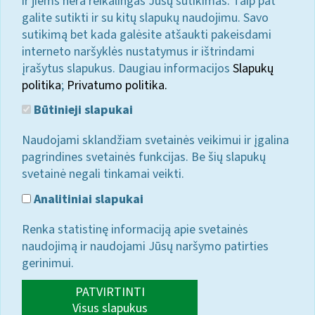
ir jiems nėra reikalingas Jūsų sutikimas. Taip pat
galite sutikti ir su kitų slapukų naudojimu. Savo
sutikimą bet kada galėsite atšaukti pakeisdami
interneto naršyklės nustatymus ir ištrindami
įrašytus slapukus. Daugiau informacijos
Slapukų
politika
;
Privatumo politika.
Būtinieji slapukai
Naudojami sklandžiam svetainės veikimui ir įgalina
pagrindines svetainės funkcijas. Be šių slapukų
svetainė negali tinkamai veikti.
Analitiniai slapukai
Renka statistinę informaciją apie svetainės
naudojimą ir naudojami Jūsų naršymo patirties
gerinimui.
PATVIRTINTI
Visus slapukus