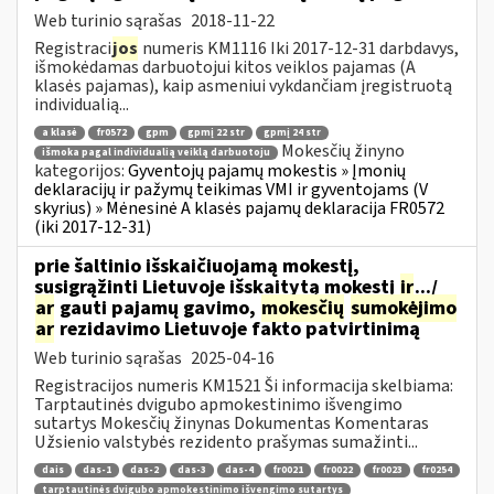
Web turinio sąrašas
2018-11-22
Registraci
jos
numeris KM1116 Iki 2017-12-31 darbdavys,
išmokėdamas darbuotojui kitos veiklos pajamas (A
klasės pajamas), kaip asmeniui vykdančiam įregistruotą
individualią...
a klasė
fr0572
gpm
gpmį 22 str
gpmį 24 str
Mokesčių žinyno
išmoka pagal individualią veiklą darbuotoju
kategorijos:
Gyventojų pajamų mokestis » Įmonių
deklaracijų ir pažymų teikimas VMI ir gyventojams (V
skyrius) » Mėnesinė A klasės pajamų deklaracija FR0572
(iki 2017-12-31)
prie šaltinio išskaičiuojamą mokestį,
susigrąžinti Lietuvoje išskaitytą mokestį
ir
.../
ar
gauti pajamų gavimo,
mokesčių
sumokėjimo
ar
rezidavimo Lietuvoje fakto patvirtinimą
Web turinio sąrašas
2025-04-16
Registracijos numeris KM1521 Ši informacija skelbiama:
Tarptautinės dvigubo apmokestinimo išvengimo
sutartys Mokesčių žinynas Dokumentas Komentaras
Užsienio valstybės rezidento prašymas sumažinti...
dais
das-1
das-2
das-3
das-4
fr0021
fr0022
fr0023
fr0254
tarptautinės dvigubo apmokestinimo išvengimo sutartys