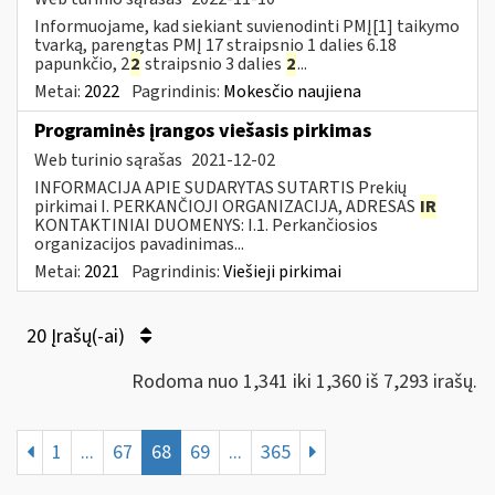
Informuojame, kad siekiant suvienodinti PMĮ[1] taikymo
tvarką, parengtas PMĮ 17 straipsnio 1 dalies 6.18
papunkčio, 2
2
straipsnio 3 dalies
2
...
Metai:
2022
Pagrindinis:
Mokesčio naujiena
Programinės įrangos viešasis pirkimas
Web turinio sąrašas
2021-12-02
INFORMACIJA APIE SUDARYTAS SUTARTIS Prekių
pirkimai I. PERKANČIOJI ORGANIZACIJA, ADRESAS
IR
KONTAKTINIAI DUOMENYS: I.1. Perkančiosios
organizacijos pavadinimas...
Metai:
2021
Pagrindinis:
Viešieji pirkimai
20 Įrašų(-ai)
Rodoma nuo 1,341 iki 1,360 iš 7,293 irašų.
1
...
67
68
69
...
365