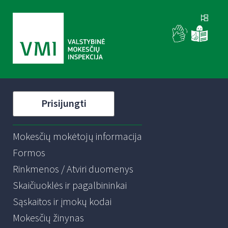
Prisijungti
Mokesčių mokėtojų informacija
Formos
Rinkmenos / Atviri duomenys
Skaičiuoklės ir pagalbininkai
Sąskaitos ir įmokų kodai
Mokesčių žinynas