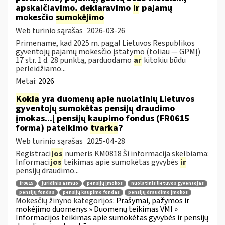
apskaičiavimo, deklaravimo
ir
pajamų
mokesčio
sumokėjimo
Web turinio sąrašas
2026-03-26
Primename, kad 2025 m. pagal Lietuvos Respublikos
gyventojų pajamų mokesčio įstatymo (toliau — GPMĮ)
17 str. 1 d. 28 punktą, parduodamo
ar
kitokiu būdu
perleidžiamo...
Metai:
2026
Kokia
yra duomenų apie nuolatinių Lietuvos
gyventojų sumokėtas pensijų draudimo
įmokas...į pensijų kaupimo fondus (FR0615
forma) pateikimo
tvarka
?
Web turinio sąrašas
2025-04-28
Registraci
jos
numeris KM0818 Ši informacija skelbiama:
Informaci
jos
teikimas apie sumokėtas gyvybės
ir
pensijų draudimo...
fr0615
juridinis asmuo
pensijų įmokos
nuolatinis lietuvos gyventojas
pensijų fondas
pensijų kaupimo fondas
pensijų draudimo įmokos
Mokesčių žinyno kategorijos:
Prašymai, pažymos ir
mokėjimo duomenys » Duomenų teikimas VMI »
Informacijos teikimas apie sumokėtas gyvybės ir pensijų