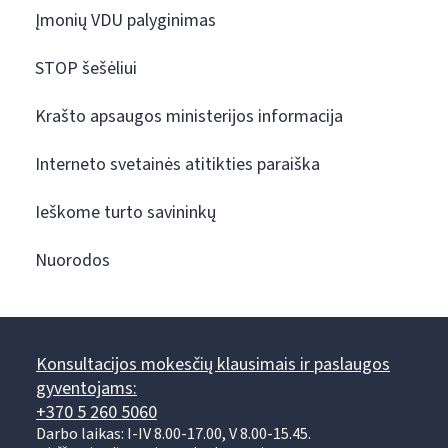
Įmonių VDU palyginimas
STOP šešėliui
Krašto apsaugos ministerijos informacija
Interneto svetainės atitikties paraiška
Ieškome turto savininkų
Nuorodos
Konsultacijos mokesčių klausimais ir paslaugos
gyventojams:
+370 5 260 5060
Darbo laikas: I-IV 8.00-17.00, V 8.00-15.45.