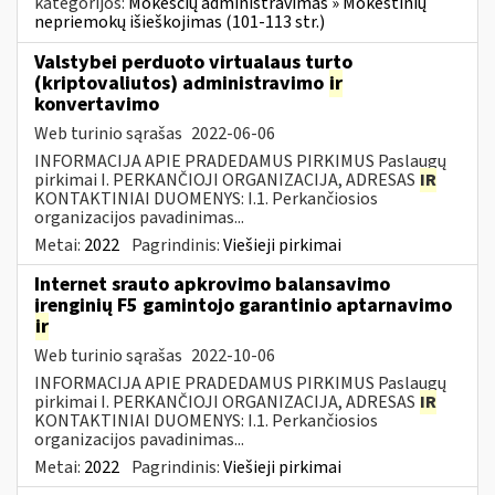
kategorijos:
Mokesčių administravimas » Mokestinių
nepriemokų išieškojimas (101-113 str.)
Valstybei perduoto virtualaus turto
(kriptovaliutos) administravimo
ir
konvertavimo
Web turinio sąrašas
2022-06-06
INFORMACIJA APIE PRADEDAMUS PIRKIMUS Paslaugų
pirkimai I. PERKANČIOJI ORGANIZACIJA, ADRESAS
IR
KONTAKTINIAI DUOMENYS: I.1. Perkančiosios
organizacijos pavadinimas...
Metai:
2022
Pagrindinis:
Viešieji pirkimai
Internet srauto apkrovimo balansavimo
įrenginių F5 gamintojo garantinio aptarnavimo
ir
Web turinio sąrašas
2022-10-06
INFORMACIJA APIE PRADEDAMUS PIRKIMUS Paslaugų
pirkimai I. PERKANČIOJI ORGANIZACIJA, ADRESAS
IR
KONTAKTINIAI DUOMENYS: I.1. Perkančiosios
organizacijos pavadinimas...
Metai:
2022
Pagrindinis:
Viešieji pirkimai