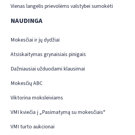
Vienas langelis prievolėms valstybei sumokėti
NAUDINGA
Mokesčiai ir jų dydžiai
Atsiskaitymas grynaisiais pinigais
Dažniausiai užduodami klausimai
Mokesčių ABC
Viktorina moksleiviams
VMI kviečia į „Pasimatymą su mokesčiais“
VMI turto aukcionai