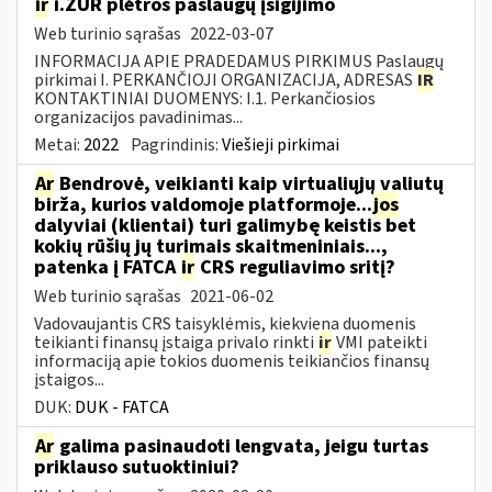
ir
i.ŽUR plėtros paslaugų įsigijimo
Web turinio sąrašas
2022-03-07
INFORMACIJA APIE PRADEDAMUS PIRKIMUS Paslaugų
pirkimai I. PERKANČIOJI ORGANIZACIJA, ADRESAS
IR
KONTAKTINIAI DUOMENYS: I.1. Perkančiosios
organizacijos pavadinimas...
Metai:
2022
Pagrindinis:
Viešieji pirkimai
Ar
Bendrovė, veikianti kaip virtualiųjų valiutų
birža, kurios valdomoje platformoje...
jos
dalyviai (klientai) turi galimybę keistis bet
kokių rūšių jų turimais skaitmeniniais...,
patenka į FATCA
ir
CRS reguliavimo sritį?
Web turinio sąrašas
2021-06-02
Vadovaujantis CRS taisyklėmis, kiekviena duomenis
teikianti finansų įstaiga privalo rinkti
ir
VMI pateikti
informaciją apie tokios duomenis teikiančios finansų
įstaigos...
DUK:
DUK - FATCA
Ar
galima pasinaudoti lengvata, jeigu turtas
priklauso sutuoktiniui?