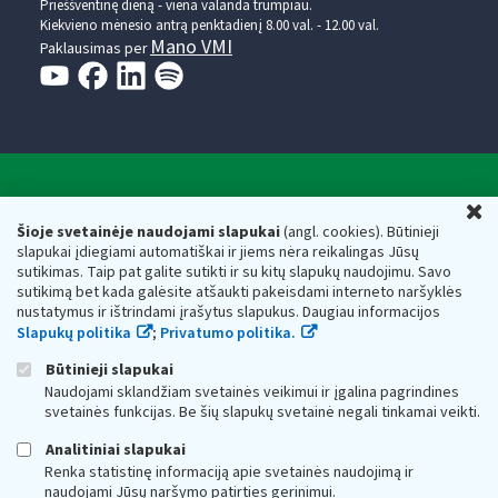
Prieššventinę dieną - viena valanda trumpiau.
Kiekvieno mėnesio antrą penktadienį 8.00 val. - 12.00 val.
Mano VMI
Paklausimas per
Valstybinė mokesčių inspekcija prie Lietuvos
U
Respublikos finansų ministerijos
Šioje svetainėje naudojami slapukai
(angl. cookies). Būtinieji
slapukai įdiegiami automatiškai ir jiems nėra reikalingas Jūsų
Biudžetinė įstaiga. Juridinio asmens kodas — 188659752,
sutikimas. Taip pat galite sutikti ir su kitų slapukų naudojimu. Savo
adresas: Vasario 16-osios g. 14, 01107 Vilnius, Lietuva, el.paštas:
sutikimą bet kada galėsite atšaukti pakeisdami interneto naršyklės
vmi@vmi.lt
, E. pristatymo dėžutės adresas 188659752
nustatymus ir ištrindami įrašytus slapukus. Daugiau informacijos
Duomenys apie Valstybinę mokesčių inspekciją prie Lietuvos
Slapukų politika
;
Privatumo politika.
Respublikos finansų ministerijos kaupiami ir saugomi Juridinių
asmenų registre
Būtinieji slapukai
Naudojami sklandžiam svetainės veikimui ir įgalina pagrindines
svetainės funkcijas. Be šių slapukų svetainė negali tinkamai veikti.
Analitiniai slapukai
Renka statistinę informaciją apie svetainės naudojimą ir
naudojami Jūsų naršymo patirties gerinimui.