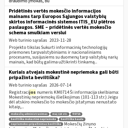
draudimo įmokas, bū
Pridėtinės vertės mokesčio informacijos
mainams tarp Europos Sąjungos valstybių
skirtos informacinės sistemos ITIS_EU plėtros
paslaugos. SME – pridėtinės vertės mokesčio
schema smulkiam verslui
Web turinio sąrašas
2023-11-28
Projekto tikslas Sukurti informacinių technologijų
priemones tarpvalstybiniams ir nacionaliniams
procesams, susijusiems su duomenų tarp valstybių narių
mainais, kad būtų galima užtikrinti tinkamą...
Kuriais atvejais mokestinė nepriemoka gali būti
pripažinta beviltiška?
Web turinio sąrašas
2026-07-14
Registraci
jos
numeris KM0714 Ši informacija skelbiama:
Mokestinių nepriemokų išieškojimas (101-113 str.) Jeigu
dėl atskiro mokesčio to mokesčio įstatymas nenustato
kitaip,...
mokesčių administravimas
maį 113 str.
fr0715
beviltiška mokestinė nepriemoka
beviltiška bauda
Mokesčių žinyno
nepriemokos pripažinimas beviltiška