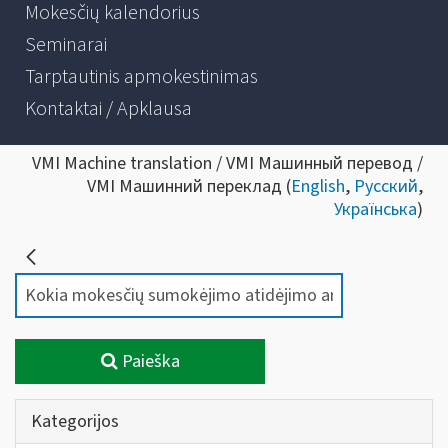
Mokesčių kalendorius
Seminarai
Tarptautinis apmokestinimas
Kontaktai / Apklausa
VMI Machine translation / VMI Машинный перевод /
VMI Машинний переклад (
English
,
Русский
,
Українська
)
Paieška
Kategorijos