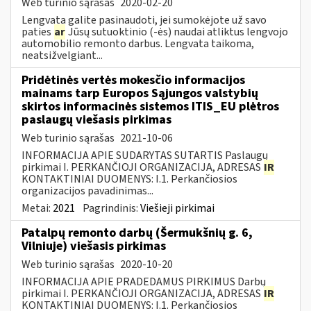
Web turinio sąrašas
2020-02-20
Lengvata galite pasinaudoti, jei sumokėjote už savo
paties
ar
Jūsų sutuoktinio (-ės) naudai atliktus lengvojo
automobilio remonto darbus. Lengvata taikoma,
neatsižvelgiant...
Pridėtinės vertės mokesčio informacijos
mainams tarp Europos Sąjungos valstybių
skirtos informacinės sistemos ITIS_EU plėtros
paslaugų viešasis pirkimas
Web turinio sąrašas
2021-10-06
INFORMACIJA APIE SUDARYTAS SUTARTIS Paslaugų
pirkimai I. PERKANČIOJI ORGANIZACIJA, ADRESAS
IR
KONTAKTINIAI DUOMENYS: I.1. Perkančiosios
organizacijos pavadinimas...
Metai:
2021
Pagrindinis:
Viešieji pirkimai
Patalpų remonto darbų (Šermukšnių g. 6,
Vilniuje) viešasis pirkimas
Web turinio sąrašas
2020-10-20
INFORMACIJA APIE PRADEDAMUS PIRKIMUS Darbų
pirkimai I. PERKANČIOJI ORGANIZACIJA, ADRESAS
IR
KONTAKTINIAI DUOMENYS: I.1. Perkančiosios