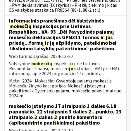
86 str., 88-89 str., 115-3 str.)
Pridėtinės vertės mokestis
» PVM deklaravimas (IX skyrius) » Prekių tiekimo į kitas
ES valstybes ataskaita FR0564 (88-1, 88-2 str.)
Informacinis pranešimas dėl Valstybinės
mokesčių
inspekcijos prie Lietuvos
Respublikos...VA- 93 „Dėl Pavyzdinės pajamų
mokesčio deklaracijos GPM311 formos
ir
jos
priedų...formų
ir
jų užpildymo, pateikimo bei
tikslinimo taisyklių patvirtinimo“ pakeitimo
Web turinio sąrašas
2024-12-20
Valstybinė
mokesčių
inspekcija prie Lietuvos
Respublikos finansų ministeri
jos
(toliau – VMI prie FM)
informuoja apie 2024 m. gruodžio 17 d. priimtą...
Metai:
2024
Mokesčiai:
Gyventojų pajamų mokestis
Mokesčių žinyno kategorijos:
Mokesčių įstatymų
pakeitimai » Gyventojų pajamų mokesčio pakeitimai nuo
2024 m.
mokesčio įstatymo 17 straipsnio 1 dalies 6.18
papunkčio, 22 straipsnio 3 dalies
2
...punkto, 23
straipsnio
2
dalies
2
punkto komentaro
(apibendrinto paaiškinimo) pakeitimo
Web turinio sąrašas
2022-11-10