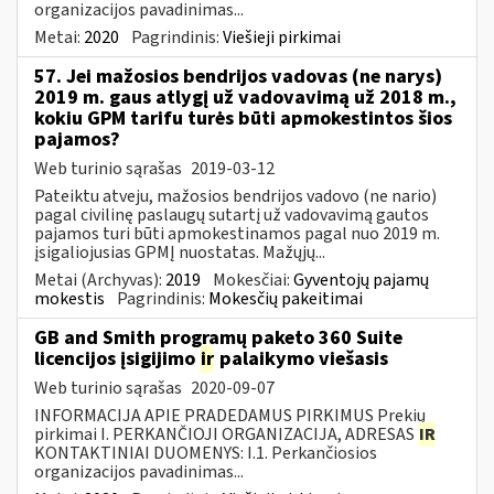
organizacijos pavadinimas...
Metai:
2020
Pagrindinis:
Viešieji pirkimai
57. Jei mažosios bendrijos vadovas (ne narys)
2019 m. gaus atlygį už vadovavimą už 2018 m.,
kokiu GPM tarifu turės būti apmokestintos šios
pajamos?
Web turinio sąrašas
2019-03-12
Pateiktu atveju, mažosios bendrijos vadovo (ne nario)
pagal civilinę paslaugų sutartį už vadovavimą gautos
pajamos turi būti apmokestinamos pagal nuo 2019 m.
įsigaliojusias GPMĮ nuostatas. Mažųjų...
Metai (Archyvas):
2019
Mokesčiai:
Gyventojų pajamų
mokestis
Pagrindinis:
Mokesčių pakeitimai
GB and Smith programų paketo 360 Suite
licencijos įsigijimo
ir
palaikymo viešasis
Web turinio sąrašas
2020-09-07
INFORMACIJA APIE PRADEDAMUS PIRKIMUS Prekių
pirkimai I. PERKANČIOJI ORGANIZACIJA, ADRESAS
IR
KONTAKTINIAI DUOMENYS: I.1. Perkančiosios
organizacijos pavadinimas...