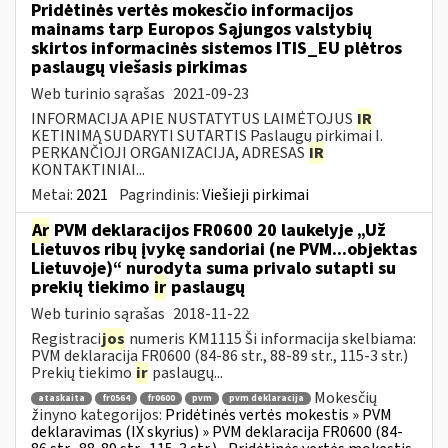
Pridėtinės vertės mokesčio informacijos
mainams tarp Europos Sąjungos valstybių
skirtos informacinės sistemos ITIS_EU plėtros
paslaugų viešasis pirkimas
Web turinio sąrašas
2021-09-23
INFORMACIJA APIE NUSTATYTUS LAIMĖTOJUS
IR
KETINIMĄ SUDARYTI SUTARTIS Paslaugų pirkimai I.
PERKANČIOJI ORGANIZACIJA, ADRESAS
IR
KONTAKTINIAI...
Metai:
2021
Pagrindinis:
Viešieji pirkimai
Ar
PVM deklaracijos FR0600 20 laukelyje „Už
Lietuvos ribų įvykę sandoriai (ne PVM...objektas
Lietuvoje)“ nurodyta suma privalo sutapti su
prekių tiekimo
ir
paslaugų
Web turinio sąrašas
2018-11-22
Registraci
jos
numeris KM1115 Ši informacija skelbiama:
PVM deklaracija FR0600 (84-86 str., 88-89 str., 115-3 str.)
Prekių tiekimo
ir
paslaugų...
Mokesčių
ataskaita
fr0564
fr0600
pvm
pvm deklaracija
žinyno kategorijos:
Pridėtinės vertės mokestis » PVM
deklaravimas (IX skyrius) » PVM deklaracija FR0600 (84-