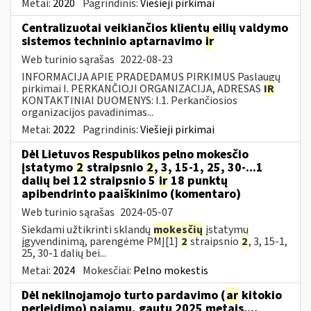
Metai:
2020
Pagrindinis:
Viešieji pirkimai
Centralizuotai veikiančios klientų eilių valdymo
sistemos techninio aptarnavimo
ir
Web turinio sąrašas
2022-08-23
INFORMACIJA APIE PRADEDAMUS PIRKIMUS Paslaugų
pirkimai I. PERKANČIOJI ORGANIZACIJA, ADRESAS
IR
KONTAKTINIAI DUOMENYS: I.1. Perkančiosios
organizacijos pavadinimas...
Metai:
2022
Pagrindinis:
Viešieji pirkimai
Dėl Lietuvos Respublikos pelno mokesčio
įstatymo
2
straipsnio
2
, 3, 15-1, 25, 30-...1
dalių bei 12 straipsnio 5
ir
18 punktų
apibendrinto paaiškinimo (komentaro)
Web turinio sąrašas
2024-05-07
Siekdami užtikrinti sklandų
mokesčių
įstatymų
įgyvendinimą, parengėme PMĮ[1]
2
straipsnio
2
, 3, 15-1,
25, 30-1 dalių bei...
Metai:
2024
Mokesčiai:
Pelno mokestis
Dėl nekilnojamojo turto pardavimo (
ar
kitokio
perleidimo) pajamų, gautų 2025 metais...,